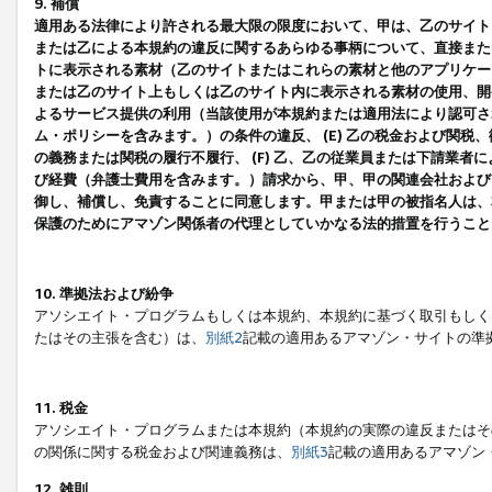
9. 補償
適用ある法律により許される最大限の限度において、甲は、乙のサイト
または乙による本規約の違反に関するあらゆる事柄について、直接または
トに表示される素材（乙のサイトまたはこれらの素材と他のアプリケーシ
または乙のサイト上もしくは乙のサイト内に表示される素材の使用、開発
よるサービス提供の利用（当該使用が本規約または適用法により認可され
ム・ポリシーを含みます。）の条件の違反、 (E) 乙の税金および関
の義務または関税の履行不履行、 (F) 乙、乙の従業員または下請業
び経費（弁護士費用を含みます。）請求から、甲、甲の関連会社および
御し、補償し、免責することに同意します。甲または甲の被指名人は、
保護のためにアマゾン関係者の代理としていかなる法的措置を行うこと
10. 準拠法および紛争
アソシエイト・プログラムもしくは本規約、本規約に基づく取引もしく
たはその主張を含む）は、
別紙2
記載の適用あるアマゾン・サイトの準
11. 税金
アソシエイト・プログラムまたは本規約（本規約の実際の違反またはそ
の関係に関する税金および関連義務は、
別紙3
記載の適用あるアマゾン
12. 雑則