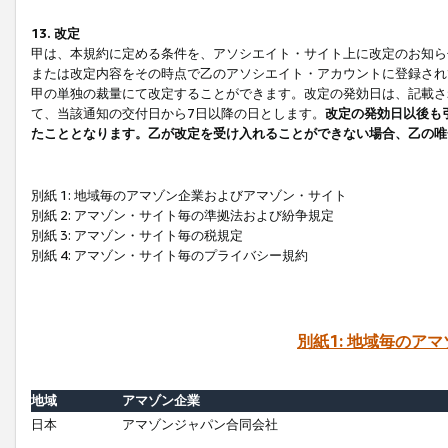
13. 改定
甲は、本規約に定める条件を、アソシエイト・サイト上に改定のお知ら
または改定内容をその時点で乙のアソシエイト・アカウントに登録され
甲の単独の裁量にて改定することができます。改定の発効日は、記載さ
て、当該通知の交付日から7日以降の日とします。
改定の発効日以後も
たこととなります。乙が改定を受け入れることができない場合、乙の唯
別紙 1: 地域毎のアマゾン企業およびアマゾン・サイト
別紙 2: アマゾン・サイト毎の準拠法および紛争規定
別紙 3: アマゾン・サイト毎の税規定
別紙 4: アマゾン・サイト毎のプライバシー規約
別紙1: 地域毎のア
地域
アマゾン企業
日本
アマゾンジャパン合同会社