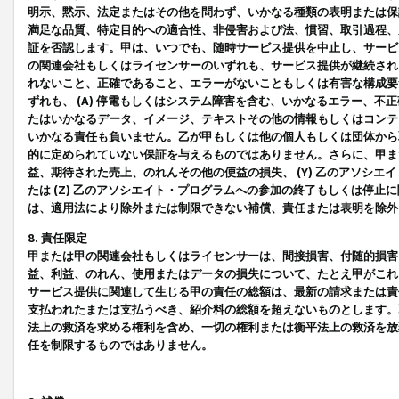
明示、黙示、法定またはその他を問わず、いかなる種類の表明または保
満足な品質、特定目的への適合性、非侵害および法、慣習、取引過程、
証を否認します。甲は、いつでも、随時サービス提供を中止し、サービ
の関連会社もしくはライセンサーのいずれも、サービス提供が継続され
れないこと、正確であること、エラーがないこともしくは有害な構成要
ずれも、 (A) 停電もしくはシステム障害を含む、いかなるエラー、不
たはいかなるデータ、イメージ、テキストその他の情報もしくはコンテ
いかなる責任も負いません。乙が甲もしくは他の個人もしくは団体から
的に定められていない保証を与えるものではありません。さらに、甲また
益、期待された売上、のれんその他の便益の損失、 (Y) 乙のアソシ
たは (Z) 乙のアソシエイト・プログラムへの参加の終了もしくは停
は、適用法により除外または制限できない補償、責任または表明を除外
8. 責任限定
甲または甲の関連会社もしくはライセンサーは、間接損害、付随的損害
益、利益、のれん、使用またはデータの損失について、たとえ甲がこれ
サービス提供に関連して生じる甲の責任の総額は、最新の請求または責
支払われたまたは支払うべき、紹介料の総額を超えないものとします。
法上の救済を求める権利を含め、一切の権利または衡平法上の救済を放
任を制限するものではありません。