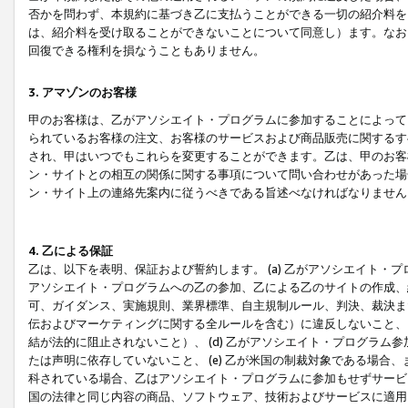
否かを問わず、本規約に基づき乙に支払うことができる一切の紹介料を
は、紹介料を受け取ることができないことについて同意し）ます。なお
回復できる権利を損なうこともありません。
3. アマゾンのお客様
甲のお客様は、乙がアソシエイト・プログラムに参加することによって
られているお客様の注文、お客様のサービスおよび商品販売に関するす
され、甲はいつでもこれらを変更することができます。乙は、甲のお客
ン・サイトとの相互の関係に関する事項について問い合わせがあった場
ン・サイト上の連絡先案内に従うべきである旨述べなければなりません
4. 乙による保証
乙は、以下を表明、保証および誓約します。 (a) 乙がアソシエイト・
アソシエイト・プログラムへの乙の参加、乙による乙のサイトの作成、
可、ガイダンス、実施規則、業界標準、自主規制ルール、判決、裁決ま
伝およびマーケティングに関する全ルールを含む）に違反しないこと、 
結が法的に阻止されないこと）、 (d) 乙がアソシエイト・プログラ
たは声明に依存していないこと、 (e) 乙が米国の制裁対象である場
科されている場合、乙はアソシエイト・プログラムに参加もせずサービス
国の法律と同じ内容の商品、ソフトウェア、技術およびサービスに適用さ