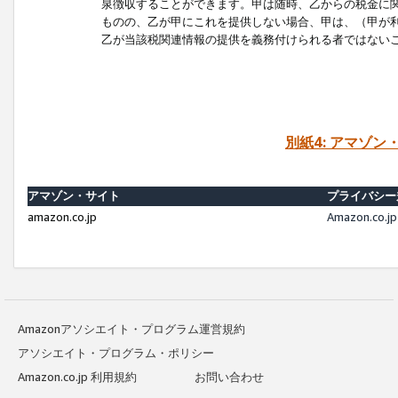
泉徴収することができます。甲は随時、乙からの税金に
ものの、乙が甲にこれを提供しない場合、甲は、（甲が
乙が当該税関連情報の提供を義務付けられる者ではない
別紙4: アマゾ
アマゾン・サイト
プライバシー
amazon.co.jp
Amazon.c
Amazonアソシエイト・プログラム運営規約
アソシエイト・プログラム・ポリシー
Amazon.co.jp 利用規約
お問い合わせ