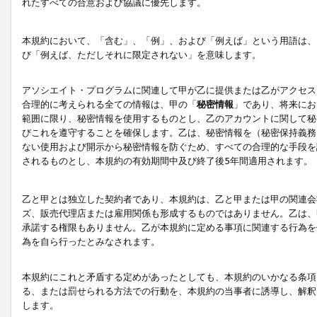
れたすべての合意および協議に優先します。
本規約において、「含む」、「例」、および「例えば」という用語は、
び「例えば、ただしそれに限定されない」を意味します。
アソシエイト・プログラムに関連して甲が乙に提供または乙がアクセス
合理的に考えられる全ての情報は、甲の「
秘密情報
」であり、将来にお
範囲に限り、秘密情報を使用するものとし、乙のアカウントに関して秘
びこれを遵守することを確保します。乙は、秘密情報を（秘密保持義務
ない使用および開示から秘密情報を防ぐため、すべての合理的な手段を
されるものとし、本規約の有効期間中及び終了後5年間適用されます。
乙と甲とは独立した契約者であり、本規約は、乙と甲または甲の関連会
ズ、販売代理店または雇用関係も形成するものではありません。乙は、
承諾する権限もありません。乙が本規約に定める事項に関連する行為を
為を自ら行ったとみなされます。
本規約にこれと矛盾する定めがあったとしても、本規約のいかなる条項
る、または罰せられる方法での行動を、本規約の当事者に誘導し、解釈
します。