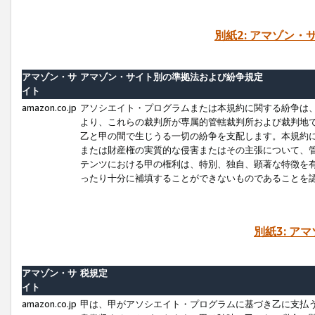
別紙2: アマゾン
アマゾン・サ
アマゾン・サイト別の準拠法および紛争規定
イト
amazon.co.jp
アソシエイト・プログラムまたは本規約に関する紛争は
より、これらの裁判所が専属的管轄裁判所および裁判地
乙と甲の間で生じうる一切の紛争を支配します。本規約
または財産権の実質的な侵害またはその主張について、
テンツにおける甲の権利は、特別、独自、顕著な特徴を
ったり十分に補填することができないものであることを
別紙3: ア
アマゾン・サ
税規定
イト
amazon.co.jp
甲は、甲がアソシエイト・プログラムに基づき乙に支払