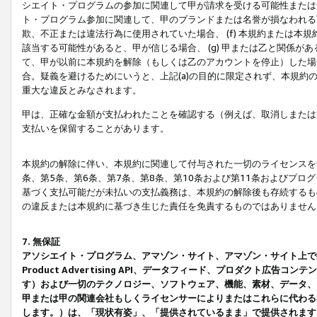
シエイト・プログラムの参加に関連して甲が請求を受ける可能性または責
ト・プログラム参加に関連して、甲のブランドまたは名誉が損なわれる可
欺、不正または違法行為に使用されていた場合、 (f) 本規約または
該当する可能性があると、甲が信じる場合、 (g) 甲または乙と関係
て、甲が以前に本規約を解除（もしくは乙のアカウントを停止）した場合
合。疑義を避けるためにいうと、上記(a)の目的に限定されず、本規約
重大な違反とみなされます。
甲は、正確な金額が支払われたことを確認する（例えば、取消しまたは
支払いを保留することがあります。
本規約の解除に伴い、本規約に関連して付与された一切のライセンスを
条、第5条、第6条、第7条、第8条、第10条および第11条およびプ
基づく支払可能だが未払いの支払義務は、本規約の解除後も存続するも
の違反または本規約に基づき生じた責任を免責するものではありません
7. 無保証
アソシエイト・プログラム、アマゾン・サイト、アマゾン・サイト上で
Product Advertising API、データフィード、プロダクト
す）および一切のテクノロジー、ソフトウェア、機能、素材、データ、
甲または甲の関連会社もしくライセンサーによりまたはこれらに代わる
します。）は、「現状有姿」、「提供されているまま」で提供されます