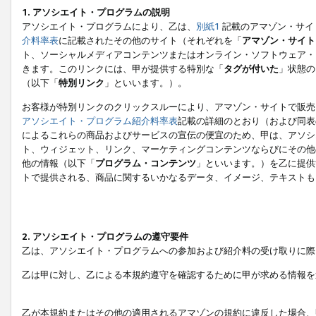
1. アソシエイト・プログラムの説明
アソシエイト・プログラムにより、乙は、
別紙1
記載のアマゾン・サイ
介料率表
に記載されたその他のサイト（それぞれを「
アマゾン・サイト
ト、ソーシャルメディアコンテンツまたはオンライン・ソフトウェア・
きます。このリンクには、甲が提供する特別な「
タグが付いた
」状態の
（以下「
特別リンク
」といいます。）。
お客様が特別リンクのクリックスルーにより、アマゾン・サイトで販売
アソシエイト・プログラム紹介料率表
記載の詳細のとおり（および同表
によるこれらの商品およびサービスの宣伝の便宜のため、甲は、アソシ
ト、ウィジェット、リンク、マーケティングコンテンツならびにその他
他の情報（以下「
プログラム・コンテンツ
」といいます。）を乙に提供
トで提供される、商品に関するいかなるデータ、イメージ、テキストも
2. アソシエイト・プログラムの遵守要件
乙は、アソシエイト・プログラムへの参加および紹介料の受け取りに際
乙は甲に対し、乙による本規約遵守を確認するために甲が求める情報を
乙が本規約またはその他の適用されるアマゾンの規約に違反した場合、