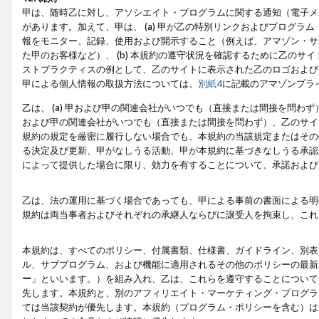
甲は、随時乙に対し、アソシエイト・プログラムに関する通知（電子メ
があります。加えて、甲は、 (a) 甲が乙の特別リンクおよびプログ
報をモニター、記録、使用および開示すること（例えば、アマゾン・サ
た甲のお客様など）、 (b) 本規約の遵守状況を確認するために乙のサイ
ストプラクティスの例として、乙のサイトに表示された乙のロゴおよび
甲による個人情報の取扱方法については、
別紙4
に記載のアマゾンプラ
乙は、 (a) 甲および甲の関連会社がいつでも（直接または間接を問わず
および甲の関連会社がいつでも（直接または間接を問わず）、乙のサイ
規約の規定を厳密に履行しない場合でも、本規約の当該規定またはその他
る決定及び更新、甲がなしうる活動、甲が本規約に基づきなしうる承認
によって提供した場合に限り、効力を有することについて、承諾および
乙は、法の運用に基づく場合であっても、甲による事前の書面による明
規約は両当事者およびそれぞれの承継人ならびに譲受人を拘束し、これ
本規約は、すべてのポリシー、付属書類、仕様書、ガイドライン、別表
ル、サブプログラム、および機能に適用されるその他のポリシーの最新
ー
」といいます。）を組み入れ、乙は、これらを遵守することについて
先します。本規約と、別のアフィリエイト・マーケティング・プログラ
ては当該契約が優先します。本規約（プログラム・ポリシーを含む）は