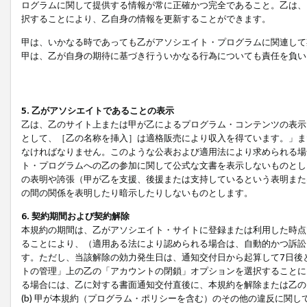
ログラムに関して提供する情報が常に正確かつ完全であること。乙は、
択することにより、乙自身の情報を更新することができます。
甲は、いかなる時であっても乙がアソシエイト・プログラムに関連して
甲は、乙が自身の期待に基づき行ういかなる行為についても責任を負い
5. 乙がアソシエイトであることの表示
乙は、乙のサイト上または甲が乙によるプログラム・コンテンツの表示ま
として、［乙の名称を挿入］は適格販売により収入を得ています。」ま
なければなりません。このような公表および適用法により求められる場
ト・プログラムへの乙の参加に関して公式な文書を表示しないものとし
の表明や誇張（甲が乙を支援、後援または支持しているという表明また
の間の関係を表明したり暗示したりしないものとします。
6. 契約期間および契約解除
本規約の期間は、乙がアソシエイト・サイトに登録または利用した時点
ることにより、（適用ある法により認められる場合は、自動的かつ訴訟
す。ただし、当該解除の効力発生日は、通知交付日から起算して7日後
トの管理」上の乙の「アカウントの閉鎖」オプションを選択することに
る場合には、乙に対する書面通知交付直後に、本規約を解除または乙のア
(b) 甲が本規約（プログラム・ポリシーを含む）のその他の違反に関し