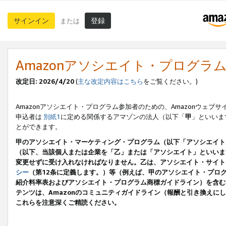
サインイン
登録
または
Amazonアソシエイト・プログラ
改定日: 2026/4/20
(
主な改定内容はこちら
をご覧ください。)
Amazonアソシエイト・プログラム参加者のための、Amazonウェブサ
申込者は
別紙1
に定める関係するアマゾンの法人（以下「
甲
」といいま
とができます。
甲のアソシエイト・マーケティング・プログラム（以下「アソシエイト
（以下、当該個人または企業を「乙」または「アソシエイト」といいま
変更せずに受け入れなければなりません。乙は、アソシエイト・サイト
シー
（第12条に定義します。）等（例えば、甲のアソシエイト・プロ
紹介料率表およびアソシエイト・プログラム商標ガイドライン）を含む本規
テンツは、Amazonのコミュニティガイドライン（報酬と引き換え
これらを注意深くご精読ください。