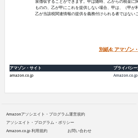
泉徴収することができます。甲は随時、乙からの税金に
ものの、乙が甲にこれを提供しない場合、甲は、（甲が
乙が当該税関連情報の提供を義務付けられる者ではない
別紙4: アマゾ
アマゾン・サイト
プライバシー
amazon.co.jp
Amazon.c
Amazonアソシエイト・プログラム運営規約
アソシエイト・プログラム・ポリシー
Amazon.co.jp 利用規約
お問い合わせ