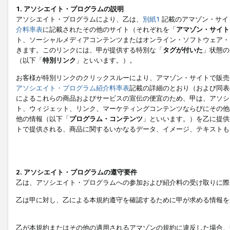
1. アソシエイト・プログラムの説明
アソシエイト・プログラムにより、乙は、
別紙1
記載のアマゾン・サイ
介料率表
に記載されたその他のサイト（それぞれを「
アマゾン・サイト
ト、ソーシャルメディアコンテンツまたはオンライン・ソフトウェア・
きます。このリンクには、甲が提供する特別な「
タグが付いた
」状態の
（以下「
特別リンク
」といいます。）。
お客様が特別リンクのクリックスルーにより、アマゾン・サイトで販売
アソシエイト・プログラム紹介料率表
記載の詳細のとおり（および同表
によるこれらの商品およびサービスの宣伝の便宜のため、甲は、アソシ
ト、ウィジェット、リンク、マーケティングコンテンツならびにその他
他の情報（以下「
プログラム・コンテンツ
」といいます。）を乙に提供
トで提供される、商品に関するいかなるデータ、イメージ、テキストも
2. アソシエイト・プログラムの遵守要件
乙は、アソシエイト・プログラムへの参加および紹介料の受け取りに際
乙は甲に対し、乙による本規約遵守を確認するために甲が求める情報を
乙が本規約またはその他の適用されるアマゾンの規約に違反した場合、