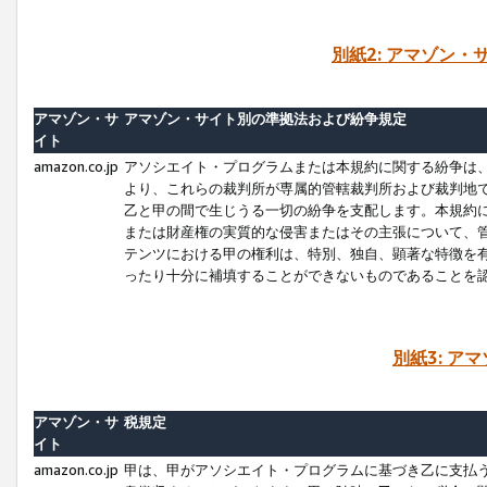
別紙2: アマゾン
アマゾン・サ
アマゾン・サイト別の準拠法および紛争規定
イト
amazon.co.jp
アソシエイト・プログラムまたは本規約に関する紛争は
より、これらの裁判所が専属的管轄裁判所および裁判地
乙と甲の間で生じうる一切の紛争を支配します。本規約
または財産権の実質的な侵害またはその主張について、
テンツにおける甲の権利は、特別、独自、顕著な特徴を
ったり十分に補填することができないものであることを
別紙3: ア
アマゾン・サ
税規定
イト
amazon.co.jp
甲は、甲がアソシエイト・プログラムに基づき乙に支払