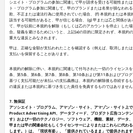
シエイト・プログラムの参加に関連して甲が請求を受ける可能性または責
ト・プログラム参加に関連して、甲のブランドまたは名誉が損なわれる可
欺、不正または違法行為に使用されていた場合、 (f) 本規約または
該当する可能性があると、甲が信じる場合、 (g) 甲または乙と関係
て、甲が以前に本規約を解除（もしくは乙のアカウントを停止）した場合
合。疑義を避けるためにいうと、上記(a)の目的に限定されず、本規約
重大な違反とみなされます。
甲は、正確な金額が支払われたことを確認する（例えば、取消しまたは
支払いを保留することがあります。
本規約の解除に伴い、本規約に関連して付与された一切のライセンスを
条、第5条、第6条、第7条、第8条、第10条および第11条およびプ
基づく支払可能だが未払いの支払義務は、本規約の解除後も存続するも
の違反または本規約に基づき生じた責任を免責するものではありません
7. 無保証
アソシエイト・プログラム、アマゾン・サイト、アマゾン・サイト上で
Product Advertising API、データフィード、プロダクト
す）および一切のテクノロジー、ソフトウェア、機能、素材、データ、
甲または甲の関連会社もしくライセンサーによりまたはこれらに代わる
します。）は、「現状有姿」、「提供されているまま」で提供されます