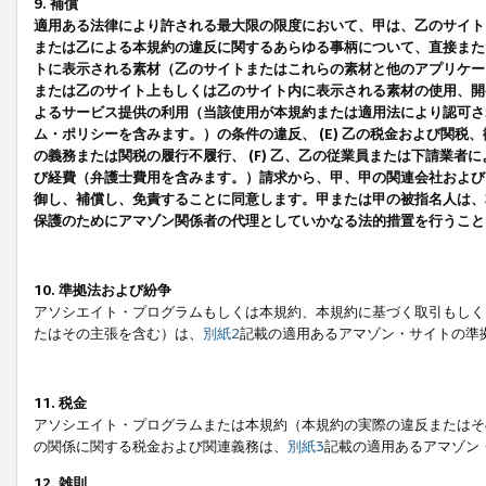
9. 補償
適用ある法律により許される最大限の限度において、甲は、乙のサイト
または乙による本規約の違反に関するあらゆる事柄について、直接または
トに表示される素材（乙のサイトまたはこれらの素材と他のアプリケーシ
または乙のサイト上もしくは乙のサイト内に表示される素材の使用、開発
よるサービス提供の利用（当該使用が本規約または適用法により認可され
ム・ポリシーを含みます。）の条件の違反、 (E) 乙の税金および関
の義務または関税の履行不履行、 (F) 乙、乙の従業員または下請業
び経費（弁護士費用を含みます。）請求から、甲、甲の関連会社および
御し、補償し、免責することに同意します。甲または甲の被指名人は、
保護のためにアマゾン関係者の代理としていかなる法的措置を行うこと
10. 準拠法および紛争
アソシエイト・プログラムもしくは本規約、本規約に基づく取引もしく
たはその主張を含む）は、
別紙2
記載の適用あるアマゾン・サイトの準
11. 税金
アソシエイト・プログラムまたは本規約（本規約の実際の違反またはそ
の関係に関する税金および関連義務は、
別紙3
記載の適用あるアマゾン
12. 雑則