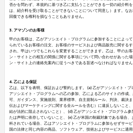
否かを問わず、本規約に基づき乙に支払うことができる一切の紹介料を
は、紹介料を受け取ることができないことについて同意し）ます。なお
回復できる権利を損なうこともありません。
3. アマゾンのお客様
甲のお客様は、乙がアソシエイト・プログラムに参加することによって
られているお客様の注文、お客様のサービスおよび商品販売に関するす
され、甲はいつでもこれらを変更することができます。乙は、甲のお客
ン・サイトとの相互の関係に関する事項について問い合わせがあった場
ン・サイト上の連絡先案内に従うべきである旨述べなければなりません
4. 乙による保証
乙は、以下を表明、保証および誓約します。 (a) 乙がアソシエイト・
アソシエイト・プログラムへの乙の参加、乙による乙のサイトの作成、
可、ガイダンス、実施規則、業界標準、自主規制ルール、判決、裁決ま
伝およびマーケティングに関する全ルールを含む）に違反しないこと、 
結が法的に阻止されないこと）、 (d) 乙がアソシエイト・プログラ
たは声明に依存していないこと、 (e) 乙が米国の制裁対象である場
科されている場合、乙はアソシエイト・プログラムに参加もせずサービス
国の法律と同じ内容の商品、ソフトウェア、技術およびサービスに適用さ