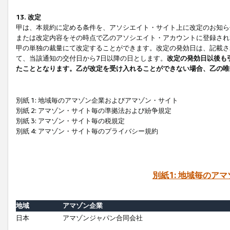
13. 改定
甲は、本規約に定める条件を、アソシエイト・サイト上に改定のお知ら
または改定内容をその時点で乙のアソシエイト・アカウントに登録され
甲の単独の裁量にて改定することができます。改定の発効日は、記載さ
て、当該通知の交付日から7日以降の日とします。
改定の発効日以後も
たこととなります。乙が改定を受け入れることができない場合、乙の唯
別紙 1: 地域毎のアマゾン企業およびアマゾン・サイト
別紙 2: アマゾン・サイト毎の準拠法および紛争規定
別紙 3: アマゾン・サイト毎の税規定
別紙 4: アマゾン・サイト毎のプライバシー規約
別紙1: 地域毎のア
地域
アマゾン企業
日本
アマゾンジャパン合同会社