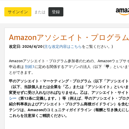
サインイン
登録
または
Amazonアソシエイト・プログラ
改定日: 2026/4/20
(
主な改定内容はこちら
をご覧ください。)
Amazonアソシエイト・プログラム参加者のための、Amazonウェブサ
申込者は
別紙1
に定める関係するアマゾンの法人（以下「
甲
」といいま
とができます。
甲のアソシエイト・マーケティング・プログラム（以下「アソシエイト
（以下、当該個人または企業を「乙」または「アソシエイト」といいま
変更せずに受け入れなければなりません。乙は、アソシエイト・サイト
シー
（第12条に定義します。）等（例えば、甲のアソシエイト・プロ
紹介料率表およびアソシエイト・プログラム商標ガイドライン）を含む本規
テンツは、Amazonのコミュニティガイドライン（報酬と引き換え
これらを注意深くご精読ください。