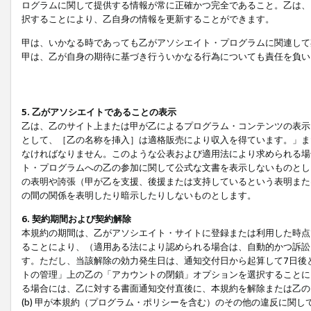
ログラムに関して提供する情報が常に正確かつ完全であること。乙は、
択することにより、乙自身の情報を更新することができます。
甲は、いかなる時であっても乙がアソシエイト・プログラムに関連して
甲は、乙が自身の期待に基づき行ういかなる行為についても責任を負い
5. 乙がアソシエイトであることの表示
乙は、乙のサイト上または甲が乙によるプログラム・コンテンツの表示ま
として、［乙の名称を挿入］は適格販売により収入を得ています。」ま
なければなりません。このような公表および適用法により求められる場
ト・プログラムへの乙の参加に関して公式な文書を表示しないものとし
の表明や誇張（甲が乙を支援、後援または支持しているという表明また
の間の関係を表明したり暗示したりしないものとします。
6. 契約期間および契約解除
本規約の期間は、乙がアソシエイト・サイトに登録または利用した時点
ることにより、（適用ある法により認められる場合は、自動的かつ訴訟
す。ただし、当該解除の効力発生日は、通知交付日から起算して7日後
トの管理」上の乙の「アカウントの閉鎖」オプションを選択することに
る場合には、乙に対する書面通知交付直後に、本規約を解除または乙のア
(b) 甲が本規約（プログラム・ポリシーを含む）のその他の違反に関し