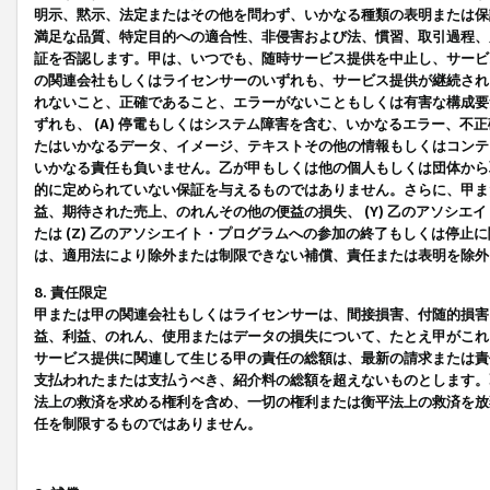
明示、黙示、法定またはその他を問わず、いかなる種類の表明または保
満足な品質、特定目的への適合性、非侵害および法、慣習、取引過程、
証を否認します。甲は、いつでも、随時サービス提供を中止し、サービ
の関連会社もしくはライセンサーのいずれも、サービス提供が継続され
れないこと、正確であること、エラーがないこともしくは有害な構成要
ずれも、 (A) 停電もしくはシステム障害を含む、いかなるエラー、不
たはいかなるデータ、イメージ、テキストその他の情報もしくはコンテ
いかなる責任も負いません。乙が甲もしくは他の個人もしくは団体から
的に定められていない保証を与えるものではありません。さらに、甲また
益、期待された売上、のれんその他の便益の損失、 (Y) 乙のアソシ
たは (Z) 乙のアソシエイト・プログラムへの参加の終了もしくは停
は、適用法により除外または制限できない補償、責任または表明を除外
8. 責任限定
甲または甲の関連会社もしくはライセンサーは、間接損害、付随的損害
益、利益、のれん、使用またはデータの損失について、たとえ甲がこれ
サービス提供に関連して生じる甲の責任の総額は、最新の請求または責
支払われたまたは支払うべき、紹介料の総額を超えないものとします。
法上の救済を求める権利を含め、一切の権利または衡平法上の救済を放
任を制限するものではありません。