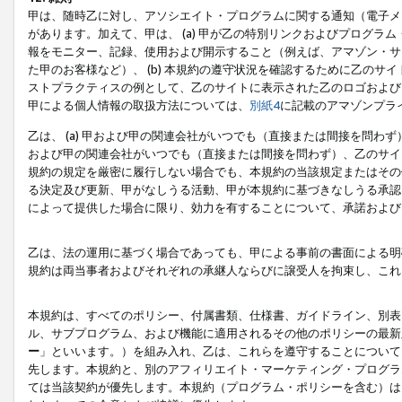
甲は、随時乙に対し、アソシエイト・プログラムに関する通知（電子メ
があります。加えて、甲は、 (a) 甲が乙の特別リンクおよびプログ
報をモニター、記録、使用および開示すること（例えば、アマゾン・サ
た甲のお客様など）、 (b) 本規約の遵守状況を確認するために乙のサイ
ストプラクティスの例として、乙のサイトに表示された乙のロゴおよび
甲による個人情報の取扱方法については、
別紙4
に記載のアマゾンプラ
乙は、 (a) 甲および甲の関連会社がいつでも（直接または間接を問わず
および甲の関連会社がいつでも（直接または間接を問わず）、乙のサイ
規約の規定を厳密に履行しない場合でも、本規約の当該規定またはその他
る決定及び更新、甲がなしうる活動、甲が本規約に基づきなしうる承認
によって提供した場合に限り、効力を有することについて、承諾および
乙は、法の運用に基づく場合であっても、甲による事前の書面による明
規約は両当事者およびそれぞれの承継人ならびに譲受人を拘束し、これ
本規約は、すべてのポリシー、付属書類、仕様書、ガイドライン、別表
ル、サブプログラム、および機能に適用されるその他のポリシーの最新
ー
」といいます。）を組み入れ、乙は、これらを遵守することについて
先します。本規約と、別のアフィリエイト・マーケティング・プログラ
ては当該契約が優先します。本規約（プログラム・ポリシーを含む）は