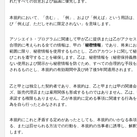
れたすべての合意および協議に優先します。
本規約において、「含む」、「例」、および「例えば」という用語は、
び「例えば、ただしそれに限定されない」を意味します。
アソシエイト・プログラムに関連して甲が乙に提供または乙がアクセス
合理的に考えられる全ての情報は、甲の「
秘密情報
」であり、将来にお
範囲に限り、秘密情報を使用するものとし、乙のアカウントに関して秘
びこれを遵守することを確保します。乙は、秘密情報を（秘密保持義務
ない使用および開示から秘密情報を防ぐため、すべての合理的な手段を
されるものとし、本規約の有効期間中及び終了後5年間適用されます。
乙と甲とは独立した契約者であり、本規約は、乙と甲または甲の関連会
ズ、販売代理店または雇用関係も形成するものではありません。乙は、
承諾する権限もありません。乙が本規約に定める事項に関連する行為を
為を自ら行ったとみなされます。
本規約にこれと矛盾する定めがあったとしても、本規約のいかなる条項
る、または罰せられる方法での行動を、本規約の当事者に誘導し、解釈
します。