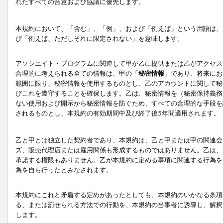
れたすべての合意および協議に優先します。
本規約において、「含む」、「例」、および「例えば」という用語は、
び「例えば、ただしそれに限定されない」を意味します。
アソシエイト・プログラムに関連して甲が乙に提供または乙がアクセス
合理的に考えられる全ての情報は、甲の「
秘密情報
」であり、将来にお
範囲に限り、秘密情報を使用するものとし、乙のアカウントに関して秘
びこれを遵守することを確保します。乙は、秘密情報を（秘密保持義務
ない使用および開示から秘密情報を防ぐため、すべての合理的な手段を
されるものとし、本規約の有効期間中及び終了後5年間適用されます。
乙と甲とは独立した契約者であり、本規約は、乙と甲または甲の関連会
ズ、販売代理店または雇用関係も形成するものではありません。乙は、
承諾する権限もありません。乙が本規約に定める事項に関連する行為を
為を自ら行ったとみなされます。
本規約にこれと矛盾する定めがあったとしても、本規約のいかなる条項
る、または罰せられる方法での行動を、本規約の当事者に誘導し、解釈
します。