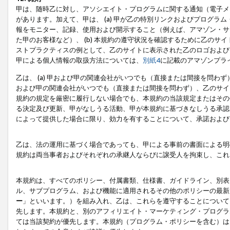
甲は、随時乙に対し、アソシエイト・プログラムに関する通知（電子メ
があります。加えて、甲は、 (a) 甲が乙の特別リンクおよびプログ
報をモニター、記録、使用および開示すること（例えば、アマゾン・サ
た甲のお客様など）、 (b) 本規約の遵守状況を確認するために乙のサイ
ストプラクティスの例として、乙のサイトに表示された乙のロゴおよび
甲による個人情報の取扱方法については、
別紙4
に記載のアマゾンプラ
乙は、 (a) 甲および甲の関連会社がいつでも（直接または間接を問わず
および甲の関連会社がいつでも（直接または間接を問わず）、乙のサイ
規約の規定を厳密に履行しない場合でも、本規約の当該規定またはその他
る決定及び更新、甲がなしうる活動、甲が本規約に基づきなしうる承認
によって提供した場合に限り、効力を有することについて、承諾および
乙は、法の運用に基づく場合であっても、甲による事前の書面による明
規約は両当事者およびそれぞれの承継人ならびに譲受人を拘束し、これ
本規約は、すべてのポリシー、付属書類、仕様書、ガイドライン、別表
ル、サブプログラム、および機能に適用されるその他のポリシーの最新
ー
」といいます。）を組み入れ、乙は、これらを遵守することについて
先します。本規約と、別のアフィリエイト・マーケティング・プログラ
ては当該契約が優先します。本規約（プログラム・ポリシーを含む）は