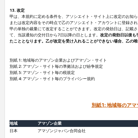
13. 改定
甲は、本規約に定める条件を、アソシエイト・サイト上に改定のお知ら
または改定内容をその時点で乙のアソシエイト・アカウントに登録され
甲の単独の裁量にて改定することができます。改定の発効日は、記載さ
て、当該通知の交付日から7日以降の日とします。
改定の発効日以後も
たこととなります。乙が改定を受け入れることができない場合、乙の唯
別紙 1: 地域毎のアマゾン企業およびアマゾン・サイト
別紙 2: アマゾン・サイト毎の準拠法および紛争規定
別紙 3: アマゾン・サイト毎の税規定
別紙 4: アマゾン・サイト毎のプライバシー規約
別紙1: 地域毎のア
地域
アマゾン企業
日本
アマゾンジャパン合同会社