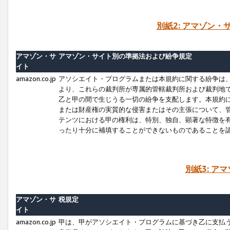
別紙2: アマゾン
アマゾン・サ
アマゾン・サイト別の準拠法および紛争規定
イト
amazon.co.jp
アソシエイト・プログラムまたは本規約に関する紛争は
より、これらの裁判所が専属的管轄裁判所および裁判地
乙と甲の間で生じうる一切の紛争を支配します。本規約
または財産権の実質的な侵害またはその主張について、
テンツにおける甲の権利は、特別、独自、顕著な特徴を
ったり十分に補填することができないものであることを
別紙3: ア
アマゾン・サ
税規定
イト
amazon.co.jp
甲は、甲がアソシエイト・プログラムに基づき乙に支払