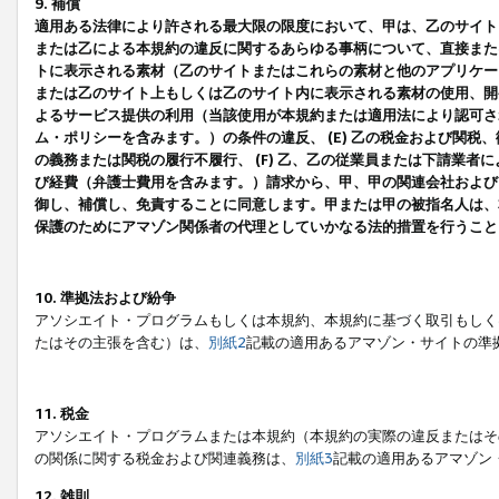
9. 補償
適用ある法律により許される最大限の限度において、甲は、乙のサイト
または乙による本規約の違反に関するあらゆる事柄について、直接または
トに表示される素材（乙のサイトまたはこれらの素材と他のアプリケーシ
または乙のサイト上もしくは乙のサイト内に表示される素材の使用、開発
よるサービス提供の利用（当該使用が本規約または適用法により認可され
ム・ポリシーを含みます。）の条件の違反、 (E) 乙の税金および関
の義務または関税の履行不履行、 (F) 乙、乙の従業員または下請業
び経費（弁護士費用を含みます。）請求から、甲、甲の関連会社および
御し、補償し、免責することに同意します。甲または甲の被指名人は、
保護のためにアマゾン関係者の代理としていかなる法的措置を行うこと
10. 準拠法および紛争
アソシエイト・プログラムもしくは本規約、本規約に基づく取引もしく
たはその主張を含む）は、
別紙2
記載の適用あるアマゾン・サイトの準
11. 税金
アソシエイト・プログラムまたは本規約（本規約の実際の違反またはそ
の関係に関する税金および関連義務は、
別紙3
記載の適用あるアマゾン
12. 雑則