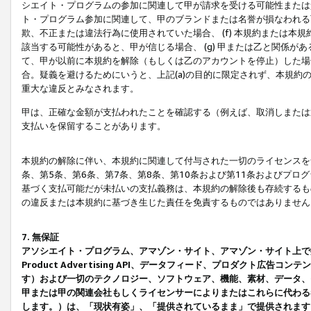
シエイト・プログラムの参加に関連して甲が請求を受ける可能性または責
ト・プログラム参加に関連して、甲のブランドまたは名誉が損なわれる可
欺、不正または違法行為に使用されていた場合、 (f) 本規約または
該当する可能性があると、甲が信じる場合、 (g) 甲または乙と関係
て、甲が以前に本規約を解除（もしくは乙のアカウントを停止）した場合
合。疑義を避けるためにいうと、上記(a)の目的に限定されず、本規約
重大な違反とみなされます。
甲は、正確な金額が支払われたことを確認する（例えば、取消しまたは
支払いを保留することがあります。
本規約の解除に伴い、本規約に関連して付与された一切のライセンスを
条、第5条、第6条、第7条、第8条、第10条および第11条およびプ
基づく支払可能だが未払いの支払義務は、本規約の解除後も存続するも
の違反または本規約に基づき生じた責任を免責するものではありません
7. 無保証
アソシエイト・プログラム、アマゾン・サイト、アマゾン・サイト上で
Product Advertising API、データフィード、プロダクト
す）および一切のテクノロジー、ソフトウェア、機能、素材、データ、
甲または甲の関連会社もしくライセンサーによりまたはこれらに代わる
します。）は、「現状有姿」、「提供されているまま」で提供されます