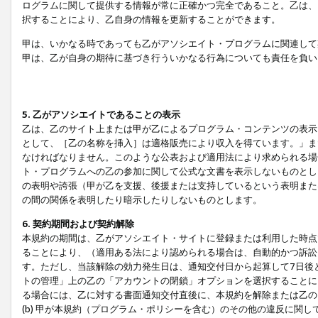
ログラムに関して提供する情報が常に正確かつ完全であること。乙は、
択することにより、乙自身の情報を更新することができます。
甲は、いかなる時であっても乙がアソシエイト・プログラムに関連して
甲は、乙が自身の期待に基づき行ういかなる行為についても責任を負い
5. 乙がアソシエイトであることの表示
乙は、乙のサイト上または甲が乙によるプログラム・コンテンツの表示ま
として、［乙の名称を挿入］は適格販売により収入を得ています。」ま
なければなりません。このような公表および適用法により求められる場
ト・プログラムへの乙の参加に関して公式な文書を表示しないものとし
の表明や誇張（甲が乙を支援、後援または支持しているという表明また
の間の関係を表明したり暗示したりしないものとします。
6. 契約期間および契約解除
本規約の期間は、乙がアソシエイト・サイトに登録または利用した時点
ることにより、（適用ある法により認められる場合は、自動的かつ訴訟
す。ただし、当該解除の効力発生日は、通知交付日から起算して7日後
トの管理」上の乙の「アカウントの閉鎖」オプションを選択することに
る場合には、乙に対する書面通知交付直後に、本規約を解除または乙のア
(b) 甲が本規約（プログラム・ポリシーを含む）のその他の違反に関し