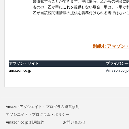
泉徴収することができます。甲は随時、乙からの税金に
ものの、乙が甲にこれを提供しない場合、甲は、（甲が
乙が当該税関連情報の提供を義務付けられる者ではない
別紙4: アマゾ
アマゾン・サイト
プライバシー
amazon.co.jp
Amazon.c
Amazonアソシエイト・プログラム運営規約
アソシエイト・プログラム・ポリシー
Amazon.co.jp 利用規約
お問い合わせ