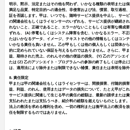
明示、黙示、法定またはその他を問わず、いかなる種類の表明または保
満足な品質、特定目的への適合性、非侵害および法、慣習、取引過程、
証を否認します。甲は、いつでも、随時サービス提供を中止し、サービ
の関連会社もしくはライセンサーのいずれも、サービス提供が継続され
れないこと、正確であること、エラーがないこともしくは有害な構成要
ずれも、 (A) 停電もしくはシステム障害を含む、いかなるエラー、不
たはいかなるデータ、イメージ、テキストその他の情報もしくはコンテ
いかなる責任も負いません。乙が甲もしくは他の個人もしくは団体から
的に定められていない保証を与えるものではありません。さらに、甲また
益、期待された売上、のれんその他の便益の損失、 (Y) 乙のアソシ
たは (Z) 乙のアソシエイト・プログラムへの参加の終了もしくは停
は、適用法により除外または制限できない補償、責任または表明を除外
8. 責任限定
甲または甲の関連会社もしくはライセンサーは、間接損害、付随的損害
益、利益、のれん、使用またはデータの損失について、たとえ甲がこれ
サービス提供に関連して生じる甲の責任の総額は、最新の請求または責
支払われたまたは支払うべき、紹介料の総額を超えないものとします。
法上の救済を求める権利を含め、一切の権利または衡平法上の救済を放
任を制限するものではありません。