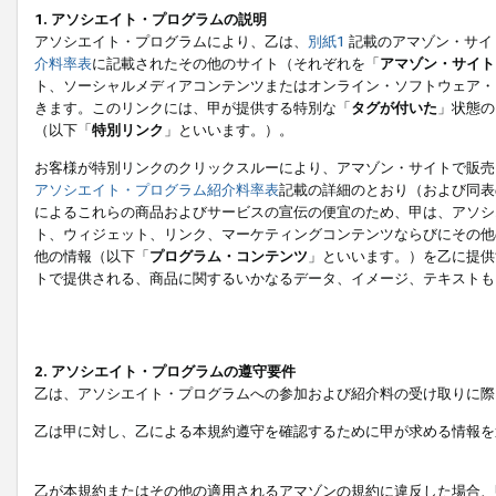
1. アソシエイト・プログラムの説明
アソシエイト・プログラムにより、乙は、
別紙1
記載のアマゾン・サイ
介料率表
に記載されたその他のサイト（それぞれを「
アマゾン・サイト
ト、ソーシャルメディアコンテンツまたはオンライン・ソフトウェア・
きます。このリンクには、甲が提供する特別な「
タグが付いた
」状態の
（以下「
特別リンク
」といいます。）。
お客様が特別リンクのクリックスルーにより、アマゾン・サイトで販売
アソシエイト・プログラム紹介料率表
記載の詳細のとおり（および同表
によるこれらの商品およびサービスの宣伝の便宜のため、甲は、アソシ
ト、ウィジェット、リンク、マーケティングコンテンツならびにその他
他の情報（以下「
プログラム・コンテンツ
」といいます。）を乙に提供
トで提供される、商品に関するいかなるデータ、イメージ、テキストも
2. アソシエイト・プログラムの遵守要件
乙は、アソシエイト・プログラムへの参加および紹介料の受け取りに際
乙は甲に対し、乙による本規約遵守を確認するために甲が求める情報を
乙が本規約またはその他の適用されるアマゾンの規約に違反した場合、