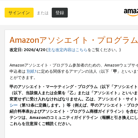
サインイン
登録
または
Amazonアソシエイト・プログラ
改定日: 2026/4/20
(
主な改定内容はこちら
をご覧ください。)
Amazonアソシエイト・プログラム参加者のための、Amazonウェブサ
申込者は
別紙1
に定める関係するアマゾンの法人（以下「
甲
」といいま
とができます。
甲のアソシエイト・マーケティング・プログラム（以下「アソシエイト
（以下、当該個人または企業を「乙」または「アソシエイト」といいま
変更せずに受け入れなければなりません。乙は、アソシエイト・サイト
シー
（第12条に定義します。）等（例えば、甲のアソシエイト・プロ
紹介料率表およびアソシエイト・プログラム商標ガイドライン）を含む本規
テンツは、Amazonのコミュニティガイドライン（報酬と引き換え
これらを注意深くご精読ください。