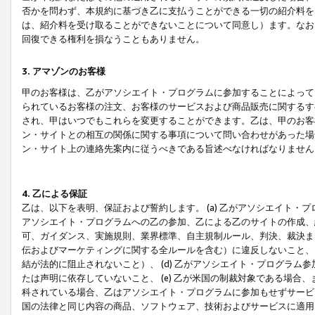
否かを問わず、本規約に基づき乙に支払うことができる一切の紹介料を
は、紹介料を受け取ることができないことについて同意し）ます。なお
回復できる権利を損なうこともありません。
3. アマゾンのお客様
甲のお客様は、乙がアソシエイト・プログラムに参加することによって
られているお客様の注文、お客様のサービスおよび商品販売に関するす
され、甲はいつでもこれらを変更することができます。乙は、甲のお客
ン・サイトとの相互の関係に関する事項について問い合わせがあった場
ン・サイト上の連絡先案内に従うべきである旨述べなければなりません
4. 乙による保証
乙は、以下を表明、保証および誓約します。 (a) 乙がアソシエイト・
アソシエイト・プログラムへの乙の参加、乙による乙のサイトの作成、
可、ガイダンス、実施規則、業界標準、自主規制ルール、判決、裁決ま
伝およびマーケティングに関する全ルールを含む）に違反しないこと、 
結が法的に阻止されないこと）、 (d) 乙がアソシエイト・プログラ
たは声明に依存していないこと、 (e) 乙が米国の制裁対象である場
科されている場合、乙はアソシエイト・プログラムに参加もせずサービス
国の法律と同じ内容の商品、ソフトウェア、技術およびサービスに適用さ