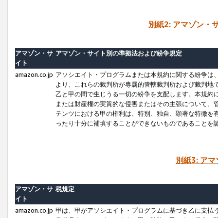
別紙2: アマゾン
アマゾン・サ
アマゾン・サイト別の準拠法および紛争規定
イト
amazon.co.jp
アソシエイト・プログラムまたは本規約に関する紛争は
より、これらの裁判所が専属的管轄裁判所および裁判地
乙と甲の間で生じうる一切の紛争を支配します。本規約
または財産権の実質的な侵害またはその主張について、
テンツにおける甲の権利は、特別、独自、顕著な特徴を
ったり十分に補填することができないものであることを
別紙3: ア
アマゾン・サ
税規定
イト
amazon.co.jp
甲は、甲がアソシエイト・プログラムに基づき乙に支払