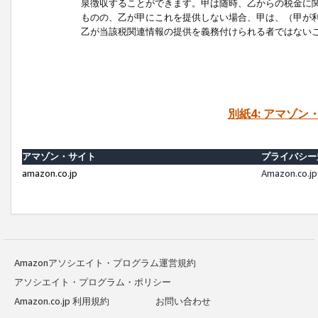
泉徴収することができます。甲は随時、乙からの税金に
ものの、乙が甲にこれを提供しない場合、甲は、（甲が
乙が当該税関連情報の提供を義務付けられる者ではない
別紙4: アマゾ
アマゾン・サイト
プライバシー
amazon.co.jp
Amazon.c
Amazonアソシエイト・プログラム運営規約
アソシエイト・プログラム・ポリシー
Amazon.co.jp 利用規約
お問い合わせ