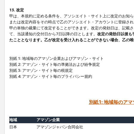
13. 改定
甲は、本規約に定める条件を、アソシエイト・サイト上に改定のお知ら
または改定内容をその時点で乙のアソシエイト・アカウントに登録され
甲の単独の裁量にて改定することができます。改定の発効日は、記載さ
て、当該通知の交付日から7日以降の日とします。
改定の発効日以後も
たこととなります。乙が改定を受け入れることができない場合、乙の唯
別紙 1: 地域毎のアマゾン企業およびアマゾン・サイト
別紙 2: アマゾン・サイト毎の準拠法および紛争規定
別紙 3: アマゾン・サイト毎の税規定
別紙 4: アマゾン・サイト毎のプライバシー規約
別紙1: 地域毎のア
地域
アマゾン企業
日本
アマゾンジャパン合同会社