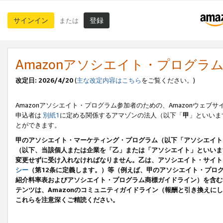
サインイン
登録
または
Amazonアソシエイト・プログラ
改定日: 2026/4/20
(
主な改定内容はこちら
をご覧ください。)
Amazonアソシエイト・プログラム参加者のための、Amazonウェブサ
申込者は
別紙1
に定める関係するアマゾンの法人（以下「
甲
」といいま
とができます。
甲のアソシエイト・マーケティング・プログラム（以下「アソシエイト
（以下、当該個人または企業を「乙」または「アソシエイト」といいま
変更せずに受け入れなければなりません。乙は、アソシエイト・サイト
シー
（第12条に定義します。）等（例えば、甲のアソシエイト・プロ
紹介料率表およびアソシエイト・プログラム商標ガイドライン）を含む本規
テンツは、Amazonのコミュニティガイドライン（報酬と引き換え
これらを注意深くご精読ください。