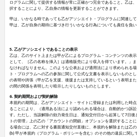
ログラムに関して提供する情報が常に正確かつ完全であること。乙は、
択することにより、乙自身の情報を更新することができます。
甲は、いかなる時であっても乙がアソシエイト・プログラムに関連して
甲は、乙が自身の期待に基づき行ういかなる行為についても責任を負い
5. 乙がアソシエイトであることの表示
乙は、乙のサイト上または甲が乙によるプログラム・コンテンツの表示ま
として、［乙の名称を挿入］は適格販売により収入を得ています。」ま
なければなりません。このような公表および適用法により求められる場
ト・プログラムへの乙の参加に関して公式な文書を表示しないものとし
の表明や誇張（甲が乙を支援、後援または支持しているという表明また
の間の関係を表明したり暗示したりしないものとします。
6. 契約期間および契約解除
本規約の期間は、乙がアソシエイト・サイトに登録または利用した時点
ることにより、（適用ある法により認められる場合は、自動的かつ訴訟
す。ただし、当該解除の効力発生日は、通知交付日から起算して7日後
トの管理」上の乙の「アカウントの閉鎖」オプションを選択することに
る場合には、乙に対する書面通知交付直後に、本規約を解除または乙のア
(b) 甲が本規約（プログラム・ポリシーを含む）のその他の違反に関し