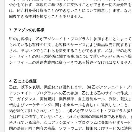
否かを問わず、本規約に基づき乙に支払うことができる一切の紹介料を
は、紹介料を受け取ることができないことについて同意し）ます。なお
回復できる権利を損なうこともありません。
3. アマゾンのお客様
甲のお客様は、乙がアソシエイト・プログラムに参加することによって
られているお客様の注文、お客様のサービスおよび商品販売に関するす
され、甲はいつでもこれらを変更することができます。乙は、甲のお客
ン・サイトとの相互の関係に関する事項について問い合わせがあった場
ン・サイト上の連絡先案内に従うべきである旨述べなければなりません
4. 乙による保証
乙は、以下を表明、保証および誓約します。 (a) 乙がアソシエイト・
アソシエイト・プログラムへの乙の参加、乙による乙のサイトの作成、
可、ガイダンス、実施規則、業界標準、自主規制ルール、判決、裁決ま
伝およびマーケティングに関する全ルールを含む）に違反しないこと、 
結が法的に阻止されないこと）、 (d) 乙がアソシエイト・プログラ
たは声明に依存していないこと、 (e) 乙が米国の制裁対象である場
科されている場合、乙はアソシエイト・プログラムに参加もせずサービス
国の法律と同じ内容の商品、ソフトウェア、技術およびサービスに適用さ