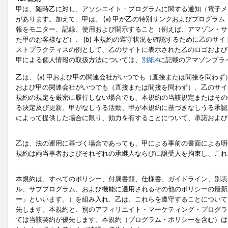
甲は、随時乙に対し、アソシエイト・プログラムに関する通知（電子メ
があります。加えて、甲は、 (a) 甲が乙の特別リンクおよびプログ
報をモニター、記録、使用および開示すること（例えば、アマゾン・サ
た甲のお客様など）、 (b) 本規約の遵守状況を確認するために乙のサイ
ストプラクティスの例として、乙のサイトに表示された乙のロゴおよび
甲による個人情報の取扱方法については、
別紙4
に記載のアマゾンプラ
乙は、 (a) 甲および甲の関連会社がいつでも（直接または間接を問わず
および甲の関連会社がいつでも（直接または間接を問わず）、乙のサイ
規約の規定を厳密に履行しない場合でも、本規約の当該規定またはその他
る決定及び更新、甲がなしうる活動、甲が本規約に基づきなしうる承認
によって提供した場合に限り、効力を有することについて、承諾および
乙は、法の運用に基づく場合であっても、甲による事前の書面による明
規約は両当事者およびそれぞれの承継人ならびに譲受人を拘束し、これ
本規約は、すべてのポリシー、付属書類、仕様書、ガイドライン、別表
ル、サブプログラム、および機能に適用されるその他のポリシーの最新
ー
」といいます。）を組み入れ、乙は、これらを遵守することについて
先します。本規約と、別のアフィリエイト・マーケティング・プログラ
ては当該契約が優先します。本規約（プログラム・ポリシーを含む）は