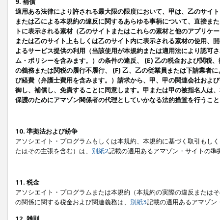
9. 補償
適用ある法律により許される最大限の限度において、甲は、乙のサイト
または乙による本規約の違反に関するあらゆる事柄について、直接または
トに表示される素材（乙のサイトまたはこれらの素材と他のアプリケーシ
または乙のサイト上もしくは乙のサイト内に表示される素材の使用、開発
よるサービス提供の利用（当該使用が本規約または適用法により認可され
ム・ポリシーを含みます。）の条件の違反、 (E) 乙の税金および関
の義務または関税の履行不履行、 (F) 乙、乙の従業員または下請業
び経費（弁護士費用を含みます。）請求から、甲、甲の関連会社および
御し、補償し、免責することに同意します。甲または甲の被指名人は、
保護のためにアマゾン関係者の代理としていかなる法的措置を行うこと
10. 準拠法および紛争
アソシエイト・プログラムもしくは本規約、本規約に基づく取引もしく
たはその主張を含む）は、
別紙2
記載の適用あるアマゾン・サイトの準
11. 税金
アソシエイト・プログラムまたは本規約（本規約の実際の違反またはそ
の関係に関する税金および関連義務は、
別紙3
記載の適用あるアマゾン
12. 雑則