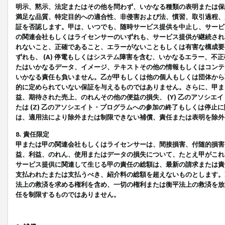
明示、黙示、法定またはその他を問わず、いかなる種類の表明または保
満足な品質、特定目的への適合性、非侵害および法、慣習、取引過程、
証を否認します。甲は、いつでも、随時サービス提供を中止し、サービ
の関連会社もしくはライセンサーのいずれも、サービス提供が継続され
れないこと、正確であること、エラーがないこともしくは有害な構成要
ずれも、 (A) 停電もしくはシステム障害を含む、いかなるエラー、不
たはいかなるデータ、イメージ、テキストその他の情報もしくはコンテ
いかなる責任も負いません。乙が甲もしくは他の個人もしくは団体から
的に定められていない保証を与えるものではありません。さらに、甲また
益、期待された売上、のれんその他の便益の損失、 (Y) 乙のアソシ
たは (Z) 乙のアソシエイト・プログラムへの参加の終了もしくは停
は、適用法により除外または制限できない補償、責任または表明を除外
8. 責任限定
甲または甲の関連会社もしくはライセンサーは、間接損害、付随的損害
益、利益、のれん、使用またはデータの損失について、たとえ甲がこれ
サービス提供に関連して生じる甲の責任の総額は、最新の請求または責
支払われたまたは支払うべき、紹介料の総額を超えないものとします。
法上の救済を求める権利を含め、一切の権利または衡平法上の救済を放
任を制限するものではありません。