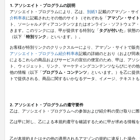
1. アソシエイト・プログラムの説明
アソシエイト・プログラムにより、乙は、
別紙1
記載のアマゾン・サイ
介料率表
に記載されたその他のサイト（それぞれを「
アマゾン・サイト
ト、ソーシャルメディアコンテンツまたはオンライン・ソフトウェア・
きます。このリンクには、甲が提供する特別な「
タグが付いた
」状態の
（以下「
特別リンク
」といいます。）。
お客様が特別リンクのクリックスルーにより、アマゾン・サイトで販売
アソシエイト・プログラム紹介料率表
記載の詳細のとおり（および同表
によるこれらの商品およびサービスの宣伝の便宜のため、甲は、アソシ
ト、ウィジェット、リンク、マーケティングコンテンツならびにその他
他の情報（以下「
プログラム・コンテンツ
」といいます。）を乙に提供
トで提供される、商品に関するいかなるデータ、イメージ、テキストも
2. アソシエイト・プログラムの遵守要件
乙は、アソシエイト・プログラムへの参加および紹介料の受け取りに際
乙は甲に対し、乙による本規約遵守を確認するために甲が求める情報を
乙が本規約またはその他の適用されるアマゾンの規約に違反した場合、