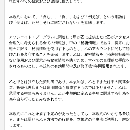
れたすべての合意および協議に優先します。
本規約において、「含む」、「例」、および「例えば」という用語は、
び「例えば、ただしそれに限定されない」を意味します。
アソシエイト・プログラムに関連して甲が乙に提供または乙がアクセス
合理的に考えられる全ての情報は、甲の「
秘密情報
」であり、将来にお
範囲に限り、秘密情報を使用するものとし、乙のアカウントに関して秘
びこれを遵守することを確保します。乙は、秘密情報を（秘密保持義務
ない使用および開示から秘密情報を防ぐため、すべての合理的な手段を
されるものとし、本規約の有効期間中及び終了後5年間適用されます。
乙と甲とは独立した契約者であり、本規約は、乙と甲または甲の関連会
ズ、販売代理店または雇用関係も形成するものではありません。乙は、
承諾する権限もありません。乙が本規約に定める事項に関連する行為を
為を自ら行ったとみなされます。
本規約にこれと矛盾する定めがあったとしても、本規約のいかなる条項
る、または罰せられる方法での行動を、本規約の当事者に誘導し、解釈
します。