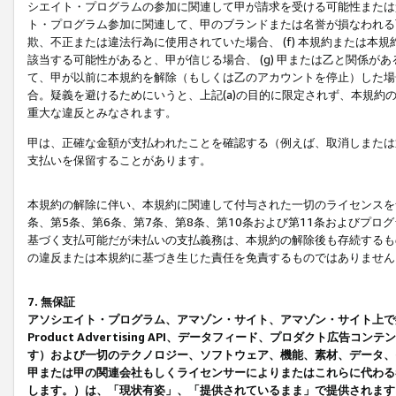
シエイト・プログラムの参加に関連して甲が請求を受ける可能性または責
ト・プログラム参加に関連して、甲のブランドまたは名誉が損なわれる可
欺、不正または違法行為に使用されていた場合、 (f) 本規約または
該当する可能性があると、甲が信じる場合、 (g) 甲または乙と関係
て、甲が以前に本規約を解除（もしくは乙のアカウントを停止）した場合
合。疑義を避けるためにいうと、上記(a)の目的に限定されず、本規約
重大な違反とみなされます。
甲は、正確な金額が支払われたことを確認する（例えば、取消しまたは
支払いを保留することがあります。
本規約の解除に伴い、本規約に関連して付与された一切のライセンスを
条、第5条、第6条、第7条、第8条、第10条および第11条およびプ
基づく支払可能だが未払いの支払義務は、本規約の解除後も存続するも
の違反または本規約に基づき生じた責任を免責するものではありません
7. 無保証
アソシエイト・プログラム、アマゾン・サイト、アマゾン・サイト上で
Product Advertising API、データフィード、プロダクト
す）および一切のテクノロジー、ソフトウェア、機能、素材、データ、
甲または甲の関連会社もしくライセンサーによりまたはこれらに代わる
します。）は、「現状有姿」、「提供されているまま」で提供されます