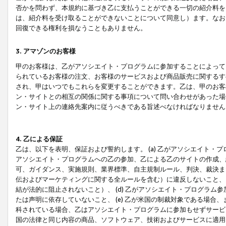
否かを問わず、本規約に基づき乙に支払うことができる一切の紹介料を
は、紹介料を受け取ることができないことについて同意し）ます。なお
回復できる権利を損なうこともありません。
3. アマゾンのお客様
甲のお客様は、乙がアソシエイト・プログラムに参加することによって
られているお客様の注文、お客様のサービスおよび商品販売に関するす
され、甲はいつでもこれらを変更することができます。乙は、甲のお客
ン・サイトとの相互の関係に関する事項について問い合わせがあった場
ン・サイト上の連絡先案内に従うべきである旨述べなければなりません
4. 乙による保証
乙は、以下を表明、保証および誓約します。 (a) 乙がアソシエイト・
アソシエイト・プログラムへの乙の参加、乙による乙のサイトの作成、
可、ガイダンス、実施規則、業界標準、自主規制ルール、判決、裁決ま
伝およびマーケティングに関する全ルールを含む）に違反しないこと、 
結が法的に阻止されないこと）、 (d) 乙がアソシエイト・プログラ
たは声明に依存していないこと、 (e) 乙が米国の制裁対象である場
科されている場合、乙はアソシエイト・プログラムに参加もせずサービス
国の法律と同じ内容の商品、ソフトウェア、技術およびサービスに適用さ