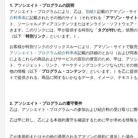
1. アソシエイト・プログラムの説明
アソシエイト・プログラムにより、乙は、
別紙1
記載のアマゾン・サイ
介料率表
に記載されたその他のサイト（それぞれを「
アマゾン・サイト
ト、ソーシャルメディアコンテンツまたはオンライン・ソフトウェア・
きます。このリンクには、甲が提供する特別な「
タグが付いた
」状態の
（以下「
特別リンク
」といいます。）。
お客様が特別リンクのクリックスルーにより、アマゾン・サイトで販売
アソシエイト・プログラム紹介料率表
記載の詳細のとおり（および同表
によるこれらの商品およびサービスの宣伝の便宜のため、甲は、アソシ
ト、ウィジェット、リンク、マーケティングコンテンツならびにその他
他の情報（以下「
プログラム・コンテンツ
」といいます。）を乙に提供
トで提供される、商品に関するいかなるデータ、イメージ、テキストも
2. アソシエイト・プログラムの遵守要件
乙は、アソシエイト・プログラムへの参加および紹介料の受け取りに際
乙は甲に対し、乙による本規約遵守を確認するために甲が求める情報を
乙が本規約またはその他の適用されるアマゾンの規約に違反した場合、