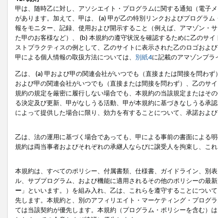
甲は、随時乙に対し、アソシエイト・プログラムに関する通知（電子メ
があります。加えて、甲は、 (a) 甲が乙の特別リンクおよびプログ
報をモニター、記録、使用および開示すること（例えば、アマゾン・サ
た甲のお客様など）、 (b) 本規約の遵守状況を確認するために乙のサイ
ストプラクティスの例として、乙のサイトに表示された乙のロゴおよび
甲による個人情報の取扱方法については、
別紙4
に記載のアマゾンプラ
乙は、 (a) 甲および甲の関連会社がいつでも（直接または間接を問わず
および甲の関連会社がいつでも（直接または間接を問わず）、乙のサイ
規約の規定を厳密に履行しない場合でも、本規約の当該規定またはその他
る決定及び更新、甲がなしうる活動、甲が本規約に基づきなしうる承認
によって提供した場合に限り、効力を有することについて、承諾および
乙は、法の運用に基づく場合であっても、甲による事前の書面による明
規約は両当事者およびそれぞれの承継人ならびに譲受人を拘束し、これ
本規約は、すべてのポリシー、付属書類、仕様書、ガイドライン、別表
ル、サブプログラム、および機能に適用されるその他のポリシーの最新
ー
」といいます。）を組み入れ、乙は、これらを遵守することについて
先します。本規約と、別のアフィリエイト・マーケティング・プログラ
ては当該契約が優先します。本規約（プログラム・ポリシーを含む）は