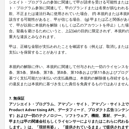
シエイト・プログラムの参加に関連して甲が請求を受ける可能性または責
ト・プログラム参加に関連して、甲のブランドまたは名誉が損なわれる可
欺、不正または違法行為に使用されていた場合、 (f) 本規約または
該当する可能性があると、甲が信じる場合、 (g) 甲または乙と関係
て、甲が以前に本規約を解除（もしくは乙のアカウントを停止）した場合
合。疑義を避けるためにいうと、上記(a)の目的に限定されず、本規約
重大な違反とみなされます。
甲は、正確な金額が支払われたことを確認する（例えば、取消しまたは
支払いを保留することがあります。
本規約の解除に伴い、本規約に関連して付与された一切のライセンスを
条、第5条、第6条、第7条、第8条、第10条および第11条およびプ
基づく支払可能だが未払いの支払義務は、本規約の解除後も存続するも
の違反または本規約に基づき生じた責任を免責するものではありません
7. 無保証
アソシエイト・プログラム、アマゾン・サイト、アマゾン・サイト上で
Product Advertising API、データフィード、プロダクト
す）および一切のテクノロジー、ソフトウェア、機能、素材、データ、
甲または甲の関連会社もしくライセンサーによりまたはこれらに代わる
します。）は、「現状有姿」、「提供されているまま」で提供されます