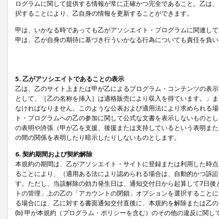
ログラムに関して提供する情報が常に正確かつ完全であること。乙は、
択することにより、乙自身の情報を更新することができます。
甲は、いかなる時であっても乙がアソシエイト・プログラムに関連して
甲は、乙が自身の期待に基づき行ういかなる行為についても責任を負い
5. 乙がアソシエイトであることの表示
乙は、乙のサイト上または甲が乙によるプログラム・コンテンツの表示ま
として、［乙の名称を挿入］は適格販売により収入を得ています。」ま
なければなりません。このような公表および適用法により求められる場
ト・プログラムへの乙の参加に関して公式な文書を表示しないものとし
の表明や誇張（甲が乙を支援、後援または支持しているという表明また
の間の関係を表明したり暗示したりしないものとします。
6. 契約期間および契約解除
本規約の期間は、乙がアソシエイト・サイトに登録または利用した時点
ることにより、（適用ある法により認められる場合は、自動的かつ訴訟
す。ただし、当該解除の効力発生日は、通知交付日から起算して7日後
トの管理」上の乙の「アカウントの閉鎖」オプションを選択することに
る場合には、乙に対する書面通知交付直後に、本規約を解除または乙のア
(b) 甲が本規約（プログラム・ポリシーを含む）のその他の違反に関し