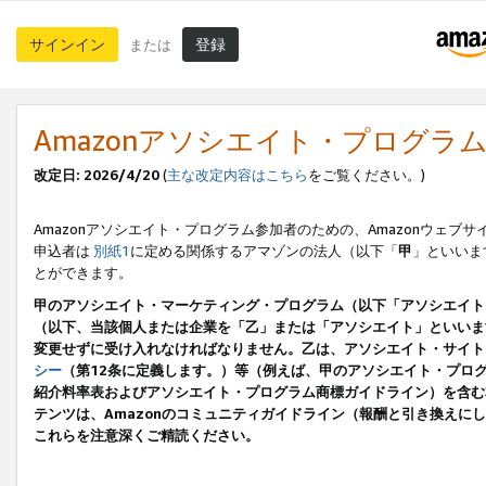
サインイン
登録
または
Amazonアソシエイト・プログラ
改定日: 2026/4/20
(
主な改定内容はこちら
をご覧ください。)
Amazonアソシエイト・プログラム参加者のための、Amazonウェブサ
申込者は
別紙1
に定める関係するアマゾンの法人（以下「
甲
」といいま
とができます。
甲のアソシエイト・マーケティング・プログラム（以下「アソシエイト
（以下、当該個人または企業を「乙」または「アソシエイト」といいま
変更せずに受け入れなければなりません。乙は、アソシエイト・サイト
シー
（第12条に定義します。）等（例えば、甲のアソシエイト・プロ
紹介料率表およびアソシエイト・プログラム商標ガイドライン）を含む本規
テンツは、Amazonのコミュニティガイドライン（報酬と引き換え
これらを注意深くご精読ください。