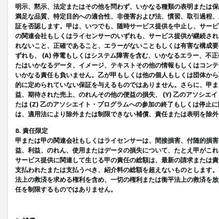
明示、黙示、法定またはその他を問わず、いかなる種類の表明または保
満足な品質、特定目的への適合性、非侵害および法、慣習、取引過程、
証を否認します。甲は、いつでも、随時サービス提供を中止し、サービ
の関連会社もしくはライセンサーのいずれも、サービス提供が継続され
れないこと、正確であること、エラーがないこともしくは有害な構成要
ずれも、 (A) 停電もしくはシステム障害を含む、いかなるエラー、不
たはいかなるデータ、イメージ、テキストその他の情報もしくはコンテ
いかなる責任も負いません。乙が甲もしくは他の個人もしくは団体から
的に定められていない保証を与えるものではありません。さらに、甲また
益、期待された売上、のれんその他の便益の損失、 (Y) 乙のアソシ
たは (Z) 乙のアソシエイト・プログラムへの参加の終了もしくは停
は、適用法により除外または制限できない補償、責任または表明を除外
8. 責任限定
甲または甲の関連会社もしくはライセンサーは、間接損害、付随的損害
益、利益、のれん、使用またはデータの損失について、たとえ甲がこれ
サービス提供に関連して生じる甲の責任の総額は、最新の請求または責
支払われたまたは支払うべき、紹介料の総額を超えないものとします。
法上の救済を求める権利を含め、一切の権利または衡平法上の救済を放
任を制限するものではありません。