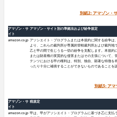
別紙2: アマゾン
アマゾン・サ
アマゾン・サイト別の準拠法および紛争規定
イト
amazon.co.jp
アソシエイト・プログラムまたは本規約に関する紛争は
より、これらの裁判所が専属的管轄裁判所および裁判地
乙と甲の間で生じうる一切の紛争を支配します。本規約
または財産権の実質的な侵害またはその主張について、
テンツにおける甲の権利は、特別、独自、顕著な特徴を
ったり十分に補填することができないものであることを
別紙3: ア
アマゾン・サ
税規定
イト
amazon.co.jp
甲は、甲がアソシエイト・プログラムに基づき乙に支払