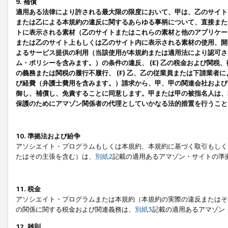
9. 補償
適用ある法律により許される最大限の限度において、甲は、乙のサイト
または乙による本規約の違反に関するあらゆる事柄について、直接または
トに表示される素材（乙のサイトまたはこれらの素材と他のアプリケーシ
または乙のサイト上もしくは乙のサイト内に表示される素材の使用、開発
よるサービス提供の利用（当該使用が本規約または適用法により認可され
ム・ポリシーを含みます。）の条件の違反、 (E) 乙の税金および関
の義務または関税の履行不履行、 (F) 乙、乙の従業員または下請業
び経費（弁護士費用を含みます。）請求から、甲、甲の関連会社および
御し、補償し、免責することに同意します。甲または甲の被指名人は、
保護のためにアマゾン関係者の代理としていかなる法的措置を行うこと
10. 準拠法および紛争
アソシエイト・プログラムもしくは本規約、本規約に基づく取引もしく
たはその主張を含む）は、
別紙2
記載の適用あるアマゾン・サイトの準
11. 税金
アソシエイト・プログラムまたは本規約（本規約の実際の違反またはそ
の関係に関する税金および関連義務は、
別紙3
記載の適用あるアマゾン
12. 雑則