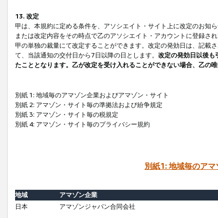
13. 改定
甲は、本規約に定める条件を、アソシエイト・サイト上に改定のお知ら
または改定内容をその時点で乙のアソシエイト・アカウントに登録され
甲の単独の裁量にて改定することができます。改定の発効日は、記載さ
て、当該通知の交付日から7日以降の日とします。
改定の発効日以後も
たこととなります。乙が改定を受け入れることができない場合、乙の唯
別紙 1: 地域毎のアマゾン企業およびアマゾン・サイト
別紙 2: アマゾン・サイト毎の準拠法および紛争規定
別紙 3: アマゾン・サイト毎の税規定
別紙 4: アマゾン・サイト毎のプライバシー規約
別紙1: 地域毎のア
地域
アマゾン企業
日本
アマゾンジャパン合同会社