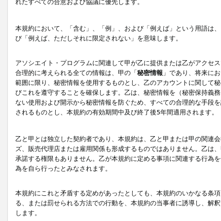
れたすべての合意および協議に優先します。
本規約において、「含む」、「例」、および「例えば」という用語は、
び「例えば、ただしそれに限定されない」を意味します。
アソシエイト・プログラムに関連して甲が乙に提供または乙がアクセス
合理的に考えられる全ての情報は、甲の「
秘密情報
」であり、将来にお
範囲に限り、秘密情報を使用するものとし、乙のアカウントに関して秘
びこれを遵守することを確保します。乙は、秘密情報を（秘密保持義務
ない使用および開示から秘密情報を防ぐため、すべての合理的な手段を
されるものとし、本規約の有効期間中及び終了後5年間適用されます。
乙と甲とは独立した契約者であり、本規約は、乙と甲または甲の関連会
ズ、販売代理店または雇用関係も形成するものではありません。乙は、
承諾する権限もありません。乙が本規約に定める事項に関連する行為を
為を自ら行ったとみなされます。
本規約にこれと矛盾する定めがあったとしても、本規約のいかなる条項
る、または罰せられる方法での行動を、本規約の当事者に誘導し、解釈
します。