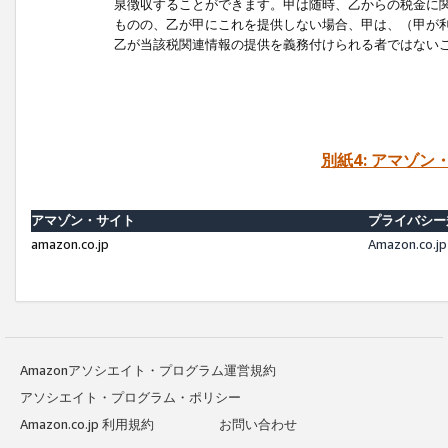
泉徴収することができます。甲は随時、乙からの税金に
ものの、乙が甲にこれを提供しない場合、甲は、（甲が
乙が当該税関連情報の提供を義務付けられる者ではない
別紙4: アマゾ
アマゾン・サイト
プライバシー
amazon.co.jp
Amazon.c
Amazonアソシエイト・プログラム運営規約
アソシエイト・プログラム・ポリシー
Amazon.co.jp 利用規約
お問い合わせ