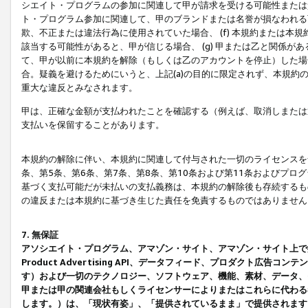
シエイト・プログラムの参加に関連して甲が請求を受ける可能性または責
ト・プログラム参加に関連して、甲のブランドまたは名誉が損なわれる可
欺、不正または違法行為に使用されていた場合、 (f) 本規約または
該当する可能性があると、甲が信じる場合、 (g) 甲または乙と関係
て、甲が以前に本規約を解除（もしくは乙のアカウントを停止）した場合
合。疑義を避けるためにいうと、上記(a)の目的に限定されず、本規約
重大な違反とみなされます。
甲は、正確な金額が支払われたことを確認する（例えば、取消しまたは
支払いを保留することがあります。
本規約の解除に伴い、本規約に関連して付与された一切のライセンスを
条、第5条、第6条、第7条、第8条、第10条および第11条およびプ
基づく支払可能だが未払いの支払義務は、本規約の解除後も存続するも
の違反または本規約に基づき生じた責任を免責するものではありません
7. 無保証
アソシエイト・プログラム、アマゾン・サイト、アマゾン・サイト上で
Product Advertising API、データフィード、プロダクト
す）および一切のテクノロジー、ソフトウェア、機能、素材、データ、
甲または甲の関連会社もしくライセンサーによりまたはこれらに代わる
します。）は、「現状有姿」、「提供されているまま」で提供されます