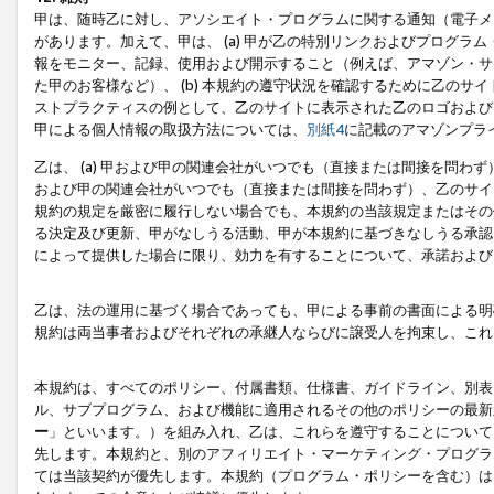
甲は、随時乙に対し、アソシエイト・プログラムに関する通知（電子メ
があります。加えて、甲は、 (a) 甲が乙の特別リンクおよびプログ
報をモニター、記録、使用および開示すること（例えば、アマゾン・サ
た甲のお客様など）、 (b) 本規約の遵守状況を確認するために乙のサイ
ストプラクティスの例として、乙のサイトに表示された乙のロゴおよび
甲による個人情報の取扱方法については、
別紙4
に記載のアマゾンプラ
乙は、 (a) 甲および甲の関連会社がいつでも（直接または間接を問わず
および甲の関連会社がいつでも（直接または間接を問わず）、乙のサイ
規約の規定を厳密に履行しない場合でも、本規約の当該規定またはその他
る決定及び更新、甲がなしうる活動、甲が本規約に基づきなしうる承認
によって提供した場合に限り、効力を有することについて、承諾および
乙は、法の運用に基づく場合であっても、甲による事前の書面による明
規約は両当事者およびそれぞれの承継人ならびに譲受人を拘束し、これ
本規約は、すべてのポリシー、付属書類、仕様書、ガイドライン、別表
ル、サブプログラム、および機能に適用されるその他のポリシーの最新
ー
」といいます。）を組み入れ、乙は、これらを遵守することについて
先します。本規約と、別のアフィリエイト・マーケティング・プログラ
ては当該契約が優先します。本規約（プログラム・ポリシーを含む）は