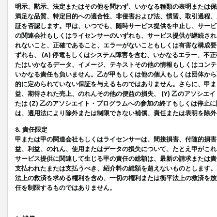
明示、黙示、法定またはその他を問わず、いかなる種類の表明または保
満足な品質、特定目的への適合性、非侵害および法、慣習、取引過程、
証を否認します。甲は、いつでも、随時サービス提供を中止し、サービ
の関連会社もしくはライセンサーのいずれも、サービス提供が継続され
れないこと、正確であること、エラーがないこともしくは有害な構成要
ずれも、 (A) 停電もしくはシステム障害を含む、いかなるエラー、不
たはいかなるデータ、イメージ、テキストその他の情報もしくはコンテ
いかなる責任も負いません。乙が甲もしくは他の個人もしくは団体から
的に定められていない保証を与えるものではありません。さらに、甲また
益、期待された売上、のれんその他の便益の損失、 (Y) 乙のアソシ
たは (Z) 乙のアソシエイト・プログラムへの参加の終了もしくは停
は、適用法により除外または制限できない補償、責任または表明を除外
8. 責任限定
甲または甲の関連会社もしくはライセンサーは、間接損害、付随的損害
益、利益、のれん、使用またはデータの損失について、たとえ甲がこれ
サービス提供に関連して生じる甲の責任の総額は、最新の請求または責
支払われたまたは支払うべき、紹介料の総額を超えないものとします。
法上の救済を求める権利を含め、一切の権利または衡平法上の救済を放
任を制限するものではありません。