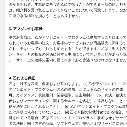
否かを問わず、本規約に基づき乙に支払うことができる一切の紹介料を
は、紹介料を受け取ることができないことについて同意し）ます。なお
回復できる権利を損なうこともありません。
3. アマゾンのお客様
甲のお客様は、乙がアソシエイト・プログラムに参加することによって
られているお客様の注文、お客様のサービスおよび商品販売に関するす
され、甲はいつでもこれらを変更することができます。乙は、甲のお客
ン・サイトとの相互の関係に関する事項について問い合わせがあった場
ン・サイト上の連絡先案内に従うべきである旨述べなければなりません
4. 乙による保証
乙は、以下を表明、保証および誓約します。 (a) 乙がアソシエイト・
アソシエイト・プログラムへの乙の参加、乙による乙のサイトの作成、
可、ガイダンス、実施規則、業界標準、自主規制ルール、判決、裁決ま
伝およびマーケティングに関する全ルールを含む）に違反しないこと、 
結が法的に阻止されないこと）、 (d) 乙がアソシエイト・プログラ
たは声明に依存していないこと、 (e) 乙が米国の制裁対象である場
科されている場合、乙はアソシエイト・プログラムに参加もせずサービス
国の法律と同じ内容の商品、ソフトウェア、技術およびサービスに適用さ