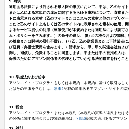
9. 補償
適用ある法律により許される最大限の限度において、甲は、乙のサイト
または乙による本規約の違反に関するあらゆる事柄について、直接または
トに表示される素材（乙のサイトまたはこれらの素材と他のアプリケーシ
または乙のサイト上もしくは乙のサイト内に表示される素材の使用、開発
よるサービス提供の利用（当該使用が本規約または適用法により認可され
ム・ポリシーを含みます。）の条件の違反、 (E) 乙の税金および関
の義務または関税の履行不履行、 (F) 乙、乙の従業員または下請業
び経費（弁護士費用を含みます。）請求から、甲、甲の関連会社および
御し、補償し、免責することに同意します。甲または甲の被指名人は、
保護のためにアマゾン関係者の代理としていかなる法的措置を行うこと
10. 準拠法および紛争
アソシエイト・プログラムもしくは本規約、本規約に基づく取引もしく
たはその主張を含む）は、
別紙2
記載の適用あるアマゾン・サイトの準
11. 税金
アソシエイト・プログラムまたは本規約（本規約の実際の違反またはそ
の関係に関する税金および関連義務は、
別紙3
記載の適用あるアマゾン
12. 雑則