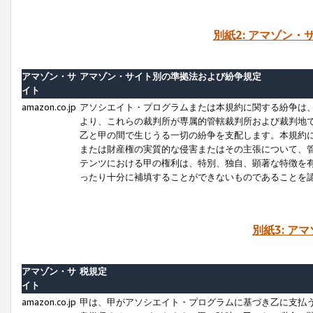
別紙2: アマゾン
アマゾン・サ
アマゾン・サイト別の準拠法および紛争規定
イト
amazon.co.jp
アソシエイト・プログラムまたは本規約に関する紛争は
より、これらの裁判所が専属的管轄裁判所および裁判地
乙と甲の間で生じうる一切の紛争を支配します。本規約
または財産権の実質的な侵害またはその主張について、
テンツにおける甲の権利は、特別、独自、顕著な特徴を
ったり十分に補填することができないものであることを
別紙3: ア
アマゾン・サ
税規定
イト
amazon.co.jp
甲は、甲がアソシエイト・プログラムに基づき乙に支払