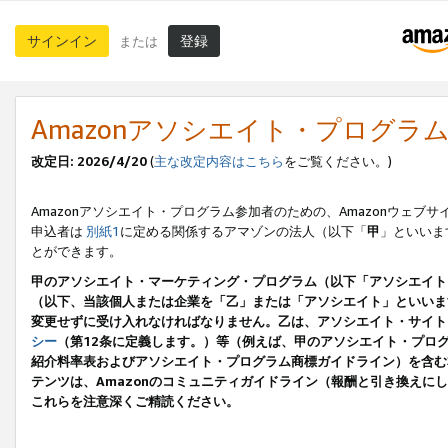
サインイン
登録
または
Amazonアソシエイト・プログラ
改定日: 2026/4/20
(
主な改定内容はこちら
をご覧ください。)
Amazonアソシエイト・プログラム参加者のための、Amazonウェブサ
申込者は
別紙1
に定める関係するアマゾンの法人（以下「
甲
」といいま
とができます。
甲のアソシエイト・マーケティング・プログラム（以下「アソシエイト
（以下、当該個人または企業を「乙」または「アソシエイト」といいま
変更せずに受け入れなければなりません。乙は、アソシエイト・サイト
シー
（第12条に定義します。）等（例えば、甲のアソシエイト・プロ
紹介料率表およびアソシエイト・プログラム商標ガイドライン）を含む本規
テンツは、Amazonのコミュニティガイドライン（報酬と引き換え
これらを注意深くご精読ください。