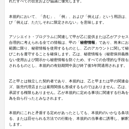
れたすべての合意および協議に優先します。
本規約において、「含む」、「例」、および「例えば」という用語は、
び「例えば、ただしそれに限定されない」を意味します。
アソシエイト・プログラムに関連して甲が乙に提供または乙がアクセス
合理的に考えられる全ての情報は、甲の「
秘密情報
」であり、将来にお
範囲に限り、秘密情報を使用するものとし、乙のアカウントに関して秘
びこれを遵守することを確保します。乙は、秘密情報を（秘密保持義務
ない使用および開示から秘密情報を防ぐため、すべての合理的な手段を
されるものとし、本規約の有効期間中及び終了後5年間適用されます。
乙と甲とは独立した契約者であり、本規約は、乙と甲または甲の関連会
ズ、販売代理店または雇用関係も形成するものではありません。乙は、
承諾する権限もありません。乙が本規約に定める事項に関連する行為を
為を自ら行ったとみなされます。
本規約にこれと矛盾する定めがあったとしても、本規約のいかなる条項
る、または罰せられる方法での行動を、本規約の当事者に誘導し、解釈
します。