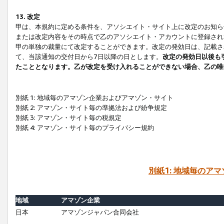
13. 改定
甲は、本規約に定める条件を、アソシエイト・サイト上に改定のお知ら
または改定内容をその時点で乙のアソシエイト・アカウントに登録され
甲の単独の裁量にて改定することができます。改定の発効日は、記載さ
て、当該通知の交付日から7日以降の日とします。
改定の発効日以後も
たこととなります。乙が改定を受け入れることができない場合、乙の唯
別紙 1: 地域毎のアマゾン企業およびアマゾン・サイト
別紙 2: アマゾン・サイト毎の準拠法および紛争規定
別紙 3: アマゾン・サイト毎の税規定
別紙 4: アマゾン・サイト毎のプライバシー規約
別紙1: 地域毎のア
地域
アマゾン企業
日本
アマゾンジャパン合同会社