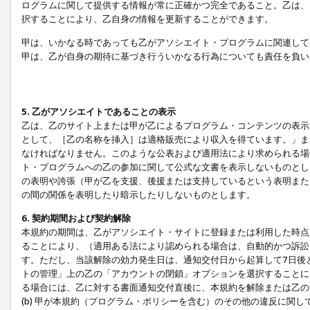
ログラムに関して提供する情報が常に正確かつ完全であること。乙は、
択することにより、乙自身の情報を更新することができます。
甲は、いかなる時であっても乙がアソシエイト・プログラムに関連して
甲は、乙が自身の期待に基づき行ういかなる行為についても責任を負い
5. 乙がアソシエイトであることの表示
乙は、乙のサイト上または甲が乙によるプログラム・コンテンツの表示ま
として、［乙の名称を挿入］は適格販売により収入を得ています。」ま
なければなりません。このような公表および適用法により求められる場
ト・プログラムへの乙の参加に関して公式な文書を表示しないものとし
の表明や誇張（甲が乙を支援、後援または支持しているという表明また
の間の関係を表明したり暗示したりしないものとします。
6. 契約期間および契約解除
本規約の期間は、乙がアソシエイト・サイトに登録または利用した時点
ることにより、（適用ある法により認められる場合は、自動的かつ訴訟
す。ただし、当該解除の効力発生日は、通知交付日から起算して7日後
トの管理」上の乙の「アカウントの閉鎖」オプションを選択することに
る場合には、乙に対する書面通知交付直後に、本規約を解除または乙のア
(b) 甲が本規約（プログラム・ポリシーを含む）のその他の違反に関し