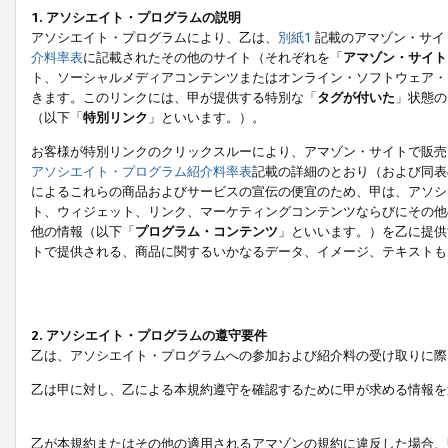
1. アソシエイト・プログラムの説明
アソシエイト・プログラムにより、乙は、
別紙1
記載のアマゾン・サイ
介料率表
に記載されたその他のサイト（それぞれを「
アマゾン・サイト
ト、ソーシャルメディアコンテンツまたはオンライン・ソフトウェア・
きます。このリンクには、甲が提供する特別な「
タグが付いた
」状態の
（以下「
特別リンク
」といいます。）。
お客様が特別リンクのクリックスルーにより、アマゾン・サイトで販売
アソシエイト・プログラム紹介料率表
記載の詳細のとおり（および同表
によるこれらの商品およびサービスの宣伝の便宜のため、甲は、アソシ
ト、ウィジェット、リンク、マーケティングコンテンツならびにその他
他の情報（以下「
プログラム・コンテンツ
」といいます。）を乙に提供
トで提供される、商品に関するいかなるデータ、イメージ、テキストも
2. アソシエイト・プログラムの遵守要件
乙は、アソシエイト・プログラムへの参加および紹介料の受け取りに際
乙は甲に対し、乙による本規約遵守を確認するために甲が求める情報を
乙が本規約またはその他の適用されるアマゾンの規約に違反した場合、