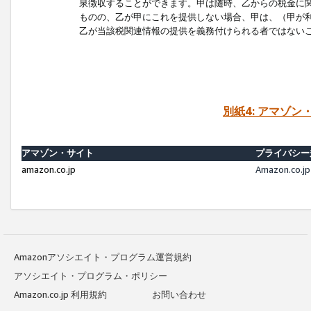
泉徴収することができます。甲は随時、乙からの税金に
ものの、乙が甲にこれを提供しない場合、甲は、（甲が
乙が当該税関連情報の提供を義務付けられる者ではない
別紙4: アマゾ
アマゾン・サイト
プライバシー
amazon.co.jp
Amazon.c
Amazonアソシエイト・プログラム運営規約
アソシエイト・プログラム・ポリシー
Amazon.co.jp 利用規約
お問い合わせ