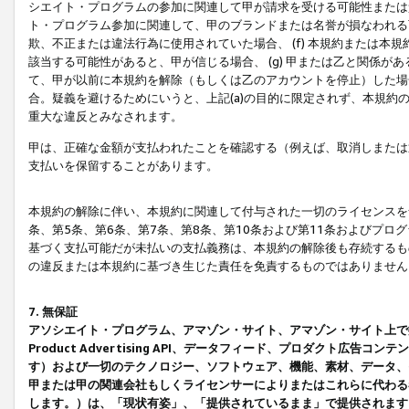
シエイト・プログラムの参加に関連して甲が請求を受ける可能性または責
ト・プログラム参加に関連して、甲のブランドまたは名誉が損なわれる可
欺、不正または違法行為に使用されていた場合、 (f) 本規約または
該当する可能性があると、甲が信じる場合、 (g) 甲または乙と関係
て、甲が以前に本規約を解除（もしくは乙のアカウントを停止）した場合
合。疑義を避けるためにいうと、上記(a)の目的に限定されず、本規約
重大な違反とみなされます。
甲は、正確な金額が支払われたことを確認する（例えば、取消しまたは
支払いを保留することがあります。
本規約の解除に伴い、本規約に関連して付与された一切のライセンスを
条、第5条、第6条、第7条、第8条、第10条および第11条およびプ
基づく支払可能だが未払いの支払義務は、本規約の解除後も存続するも
の違反または本規約に基づき生じた責任を免責するものではありません
7. 無保証
アソシエイト・プログラム、アマゾン・サイト、アマゾン・サイト上で
Product Advertising API、データフィード、プロダクト
す）および一切のテクノロジー、ソフトウェア、機能、素材、データ、
甲または甲の関連会社もしくライセンサーによりまたはこれらに代わる
します。）は、「現状有姿」、「提供されているまま」で提供されます