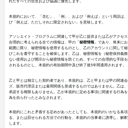
れたすべての合意および協議に優先します。
本規約において、「含む」、「例」、および「例えば」という用語は、
び「例えば、ただしそれに限定されない」を意味します。
アソシエイト・プログラムに関連して甲が乙に提供または乙がアクセス
合理的に考えられる全ての情報は、甲の「
秘密情報
」であり、将来にお
範囲に限り、秘密情報を使用するものとし、乙のアカウントに関して秘
びこれを遵守することを確保します。乙は、秘密情報を（秘密保持義務
ない使用および開示から秘密情報を防ぐため、すべての合理的な手段を
されるものとし、本規約の有効期間中及び終了後5年間適用されます。
乙と甲とは独立した契約者であり、本規約は、乙と甲または甲の関連会
ズ、販売代理店または雇用関係も形成するものではありません。乙は、
承諾する権限もありません。乙が本規約に定める事項に関連する行為を
為を自ら行ったとみなされます。
本規約にこれと矛盾する定めがあったとしても、本規約のいかなる条項
る、または罰せられる方法での行動を、本規約の当事者に誘導し、解釈
します。