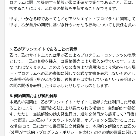
ログラムに関して提供する情報が常に正確かつ完全であること。乙は、
択することにより、乙自身の情報を更新することができます。
甲は、いかなる時であっても乙がアソシエイト・プログラムに関連して
甲は、乙が自身の期待に基づき行ういかなる行為についても責任を負い
5. 乙がアソシエイトであることの表示
乙は、乙のサイト上または甲が乙によるプログラム・コンテンツの表示ま
として、［乙の名称を挿入］は適格販売により収入を得ています。」ま
なければなりません。このような公表および適用法により求められる場
ト・プログラムへの乙の参加に関して公式な文書を表示しないものとし
の表明や誇張（甲が乙を支援、後援または支持しているという表明また
の間の関係を表明したり暗示したりしないものとします。
6. 契約期間および契約解除
本規約の期間は、乙がアソシエイト・サイトに登録または利用した時点
ることにより、（適用ある法により認められる場合は、自動的かつ訴訟
す。ただし、当該解除の効力発生日は、通知交付日から起算して7日後
トの管理」上の乙の「アカウントの閉鎖」オプションを選択することに
る場合には、乙に対する書面通知交付直後に、本規約を解除または乙のア
(b) 甲が本規約（プログラム・ポリシーを含む）のその他の違反に関し