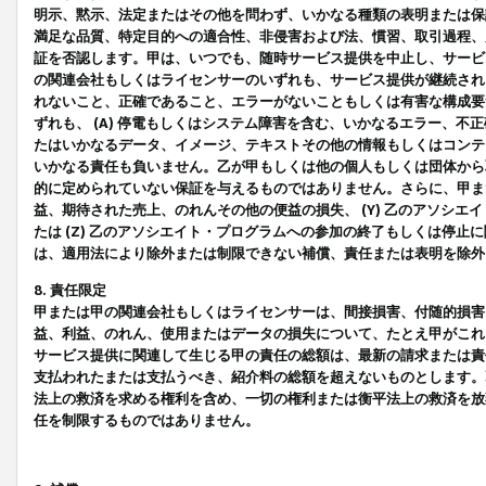
明示、黙示、法定またはその他を問わず、いかなる種類の表明または保
満足な品質、特定目的への適合性、非侵害および法、慣習、取引過程、
証を否認します。甲は、いつでも、随時サービス提供を中止し、サービ
の関連会社もしくはライセンサーのいずれも、サービス提供が継続され
れないこと、正確であること、エラーがないこともしくは有害な構成要
ずれも、 (A) 停電もしくはシステム障害を含む、いかなるエラー、不
たはいかなるデータ、イメージ、テキストその他の情報もしくはコンテ
いかなる責任も負いません。乙が甲もしくは他の個人もしくは団体から
的に定められていない保証を与えるものではありません。さらに、甲また
益、期待された売上、のれんその他の便益の損失、 (Y) 乙のアソシ
たは (Z) 乙のアソシエイト・プログラムへの参加の終了もしくは停
は、適用法により除外または制限できない補償、責任または表明を除外
8. 責任限定
甲または甲の関連会社もしくはライセンサーは、間接損害、付随的損害
益、利益、のれん、使用またはデータの損失について、たとえ甲がこれ
サービス提供に関連して生じる甲の責任の総額は、最新の請求または責
支払われたまたは支払うべき、紹介料の総額を超えないものとします。
法上の救済を求める権利を含め、一切の権利または衡平法上の救済を放
任を制限するものではありません。