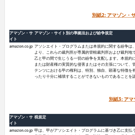
別紙2: アマゾン
アマゾン・サ
アマゾン・サイト別の準拠法および紛争規定
イト
amazon.co.jp
アソシエイト・プログラムまたは本規約に関する紛争は
より、これらの裁判所が専属的管轄裁判所および裁判地
乙と甲の間で生じうる一切の紛争を支配します。本規約
または財産権の実質的な侵害またはその主張について、
テンツにおける甲の権利は、特別、独自、顕著な特徴を
ったり十分に補填することができないものであることを
別紙3: ア
アマゾン・サ
税規定
イト
amazon.co.jp
甲は、甲がアソシエイト・プログラムに基づき乙に支払