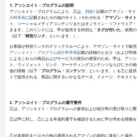
1. アソシエイト・プログラムの説明
アソシエイト・プログラムにより、乙は、
別紙1
記載のアマゾン・サイ
介料率表
に記載されたその他のサイト（それぞれを「
アマゾン・サイト
ト、ソーシャルメディアコンテンツまたはオンライン・ソフトウェア・
きます。このリンクには、甲が提供する特別な「
タグが付いた
」状態の
（以下「
特別リンク
」といいます。）。
お客様が特別リンクのクリックスルーにより、アマゾン・サイトで販売
アソシエイト・プログラム紹介料率表
記載の詳細のとおり（および同表
によるこれらの商品およびサービスの宣伝の便宜のため、甲は、アソシ
ト、ウィジェット、リンク、マーケティングコンテンツならびにその他
他の情報（以下「
プログラム・コンテンツ
」といいます。）を乙に提供
トで提供される、商品に関するいかなるデータ、イメージ、テキストも
2. アソシエイト・プログラムの遵守要件
乙は、アソシエイト・プログラムへの参加および紹介料の受け取りに際
乙は甲に対し、乙による本規約遵守を確認するために甲が求める情報を
乙が本規約またはその他の適用されるアマゾンの規約に違反した場合、