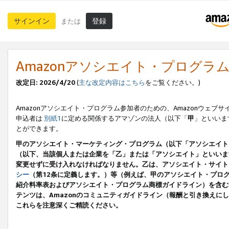
サインイン
登録
または
Amazonアソシエイト・プログラ
改定日: 2026/4/20
(
主な改定内容はこちら
をご覧ください。)
Amazonアソシエイト・プログラム参加者のための、Amazonウェブサ
申込者は
別紙1
に定める関係するアマゾンの法人（以下「
甲
」といいま
とができます。
甲のアソシエイト・マーケティング・プログラム（以下「アソシエイト
（以下、当該個人または企業を「乙」または「アソシエイト」といいま
変更せずに受け入れなければなりません。乙は、アソシエイト・サイト
シー
（第12条に定義します。）等（例えば、甲のアソシエイト・プロ
紹介料率表およびアソシエイト・プログラム商標ガイドライン）を含む本規
テンツは、Amazonのコミュニティガイドライン（報酬と引き換え
これらを注意深くご精読ください。