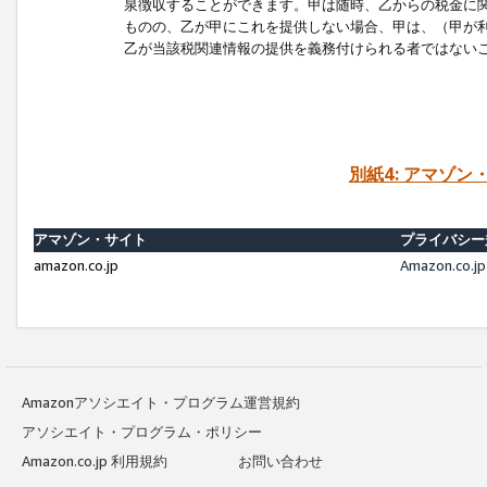
泉徴収することができます。甲は随時、乙からの税金に
ものの、乙が甲にこれを提供しない場合、甲は、（甲が
乙が当該税関連情報の提供を義務付けられる者ではない
別紙4: アマゾ
アマゾン・サイト
プライバシー
amazon.co.jp
Amazon.c
Amazonアソシエイト・プログラム運営規約
アソシエイト・プログラム・ポリシー
Amazon.co.jp 利用規約
お問い合わせ