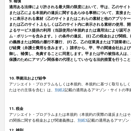
9. 補償
適用ある法律により許される最大限の限度において、甲は、乙のサイト
または乙による本規約の違反に関するあらゆる事柄について、直接または
トに表示される素材（乙のサイトまたはこれらの素材と他のアプリケーシ
または乙のサイト上もしくは乙のサイト内に表示される素材の使用、開発
よるサービス提供の利用（当該使用が本規約または適用法により認可され
ム・ポリシーを含みます。）の条件の違反、 (E) 乙の税金および関
の義務または関税の履行不履行、 (F) 乙、乙の従業員または下請業
び経費（弁護士費用を含みます。）請求から、甲、甲の関連会社および
御し、補償し、免責することに同意します。甲または甲の被指名人は、
保護のためにアマゾン関係者の代理としていかなる法的措置を行うこと
10. 準拠法および紛争
アソシエイト・プログラムもしくは本規約、本規約に基づく取引もしく
たはその主張を含む）は、
別紙2
記載の適用あるアマゾン・サイトの準
11. 税金
アソシエイト・プログラムまたは本規約（本規約の実際の違反またはそ
の関係に関する税金および関連義務は、
別紙3
記載の適用あるアマゾン
12. 雑則