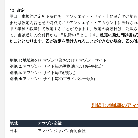
13. 改定
甲は、本規約に定める条件を、アソシエイト・サイト上に改定のお知ら
または改定内容をその時点で乙のアソシエイト・アカウントに登録され
甲の単独の裁量にて改定することができます。改定の発効日は、記載さ
て、当該通知の交付日から7日以降の日とします。
改定の発効日以後も
たこととなります。乙が改定を受け入れることができない場合、乙の唯
別紙 1: 地域毎のアマゾン企業およびアマゾン・サイト
別紙 2: アマゾン・サイト毎の準拠法および紛争規定
別紙 3: アマゾン・サイト毎の税規定
別紙 4: アマゾン・サイト毎のプライバシー規約
別紙1: 地域毎のア
地域
アマゾン企業
日本
アマゾンジャパン合同会社