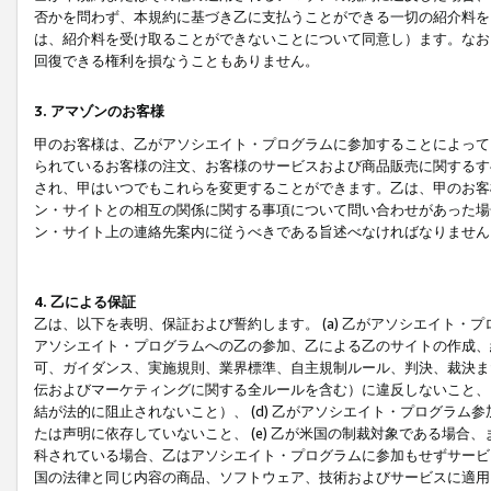
否かを問わず、本規約に基づき乙に支払うことができる一切の紹介料を
は、紹介料を受け取ることができないことについて同意し）ます。なお
回復できる権利を損なうこともありません。
3. アマゾンのお客様
甲のお客様は、乙がアソシエイト・プログラムに参加することによって
られているお客様の注文、お客様のサービスおよび商品販売に関するす
され、甲はいつでもこれらを変更することができます。乙は、甲のお客
ン・サイトとの相互の関係に関する事項について問い合わせがあった場
ン・サイト上の連絡先案内に従うべきである旨述べなければなりません
4. 乙による保証
乙は、以下を表明、保証および誓約します。 (a) 乙がアソシエイト・
アソシエイト・プログラムへの乙の参加、乙による乙のサイトの作成、
可、ガイダンス、実施規則、業界標準、自主規制ルール、判決、裁決ま
伝およびマーケティングに関する全ルールを含む）に違反しないこと、 
結が法的に阻止されないこと）、 (d) 乙がアソシエイト・プログラ
たは声明に依存していないこと、 (e) 乙が米国の制裁対象である場
科されている場合、乙はアソシエイト・プログラムに参加もせずサービス
国の法律と同じ内容の商品、ソフトウェア、技術およびサービスに適用さ