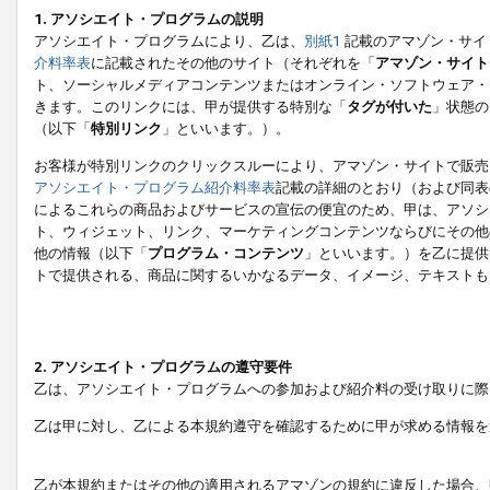
1. アソシエイト・プログラムの説明
アソシエイト・プログラムにより、乙は、
別紙1
記載のアマゾン・サイ
介料率表
に記載されたその他のサイト（それぞれを「
アマゾン・サイト
ト、ソーシャルメディアコンテンツまたはオンライン・ソフトウェア・
きます。このリンクには、甲が提供する特別な「
タグが付いた
」状態の
（以下「
特別リンク
」といいます。）。
お客様が特別リンクのクリックスルーにより、アマゾン・サイトで販売
アソシエイト・プログラム紹介料率表
記載の詳細のとおり（および同表
によるこれらの商品およびサービスの宣伝の便宜のため、甲は、アソシ
ト、ウィジェット、リンク、マーケティングコンテンツならびにその他
他の情報（以下「
プログラム・コンテンツ
」といいます。）を乙に提供
トで提供される、商品に関するいかなるデータ、イメージ、テキストも
2. アソシエイト・プログラムの遵守要件
乙は、アソシエイト・プログラムへの参加および紹介料の受け取りに際
乙は甲に対し、乙による本規約遵守を確認するために甲が求める情報を
乙が本規約またはその他の適用されるアマゾンの規約に違反した場合、