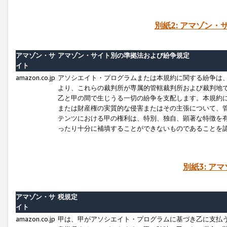
別紙2: アマゾン
アマゾン・サ
アマゾン・サイト別の準拠法および紛争規定
イト
amazon.co.jp
アソシエイト・プログラムまたは本規約に関する紛争は
より、これらの裁判所が専属的管轄裁判所および裁判地
乙と甲の間で生じうる一切の紛争を支配します。本規約
または財産権の実質的な侵害またはその主張について、
テンツにおける甲の権利は、特別、独自、顕著な特徴を
ったり十分に補填することができないものであることを
別紙3: ア
アマゾン・サ
税規定
イト
amazon.co.jp
甲は、甲がアソシエイト・プログラムに基づき乙に支払