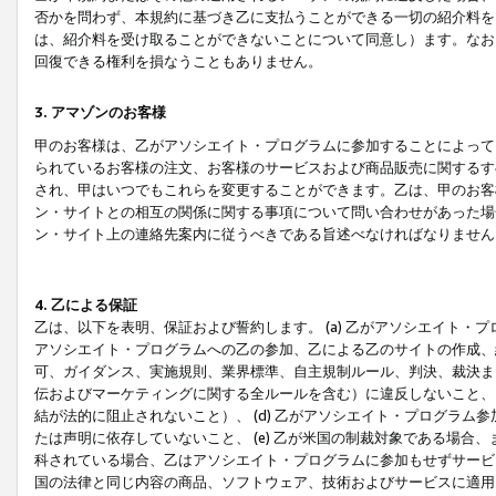
否かを問わず、本規約に基づき乙に支払うことができる一切の紹介料を
は、紹介料を受け取ることができないことについて同意し）ます。なお
回復できる権利を損なうこともありません。
3. アマゾンのお客様
甲のお客様は、乙がアソシエイト・プログラムに参加することによって
られているお客様の注文、お客様のサービスおよび商品販売に関するす
され、甲はいつでもこれらを変更することができます。乙は、甲のお客
ン・サイトとの相互の関係に関する事項について問い合わせがあった場
ン・サイト上の連絡先案内に従うべきである旨述べなければなりません
4. 乙による保証
乙は、以下を表明、保証および誓約します。 (a) 乙がアソシエイト・
アソシエイト・プログラムへの乙の参加、乙による乙のサイトの作成、
可、ガイダンス、実施規則、業界標準、自主規制ルール、判決、裁決ま
伝およびマーケティングに関する全ルールを含む）に違反しないこと、 
結が法的に阻止されないこと）、 (d) 乙がアソシエイト・プログラ
たは声明に依存していないこと、 (e) 乙が米国の制裁対象である場
科されている場合、乙はアソシエイト・プログラムに参加もせずサービス
国の法律と同じ内容の商品、ソフトウェア、技術およびサービスに適用さ