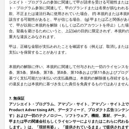
シエイト・プログラムの参加に関連して甲が請求を受ける可能性または責
ト・プログラム参加に関連して、甲のブランドまたは名誉が損なわれる可
欺、不正または違法行為に使用されていた場合、 (f) 本規約または
該当する可能性があると、甲が信じる場合、 (g) 甲または乙と関係
て、甲が以前に本規約を解除（もしくは乙のアカウントを停止）した場合
合。疑義を避けるためにいうと、上記(a)の目的に限定されず、本規約
重大な違反とみなされます。
甲は、正確な金額が支払われたことを確認する（例えば、取消しまたは
支払いを保留することがあります。
本規約の解除に伴い、本規約に関連して付与された一切のライセンスを
条、第5条、第6条、第7条、第8条、第10条および第11条およびプ
基づく支払可能だが未払いの支払義務は、本規約の解除後も存続するも
の違反または本規約に基づき生じた責任を免責するものではありません
7. 無保証
アソシエイト・プログラム、アマゾン・サイト、アマゾン・サイト上で
Product Advertising API、データフィード、プロダクト
す）および一切のテクノロジー、ソフトウェア、機能、素材、データ、
甲または甲の関連会社もしくライセンサーによりまたはこれらに代わる
します。）は、「現状有姿」、「提供されているまま」で提供されます