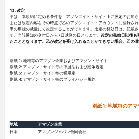
13. 改定
甲は、本規約に定める条件を、アソシエイト・サイト上に改定のお知ら
または改定内容をその時点で乙のアソシエイト・アカウントに登録され
甲の単独の裁量にて改定することができます。改定の発効日は、記載さ
て、当該通知の交付日から7日以降の日とします。
改定の発効日以後も
たこととなります。乙が改定を受け入れることができない場合、乙の唯
別紙 1: 地域毎のアマゾン企業およびアマゾン・サイト
別紙 2: アマゾン・サイト毎の準拠法および紛争規定
別紙 3: アマゾン・サイト毎の税規定
別紙 4: アマゾン・サイト毎のプライバシー規約
別紙1: 地域毎のア
地域
アマゾン企業
日本
アマゾンジャパン合同会社