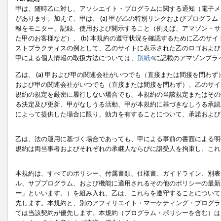
甲は、随時乙に対し、アソシエイト・プログラムに関する通知（電子メ
があります。加えて、甲は、 (a) 甲が乙の特別リンクおよびプログ
報をモニター、記録、使用および開示すること（例えば、アマゾン・サ
た甲のお客様など）、 (b) 本規約の遵守状況を確認するために乙のサイ
ストプラクティスの例として、乙のサイトに表示された乙のロゴおよび
甲による個人情報の取扱方法については、
別紙4
に記載のアマゾンプラ
乙は、 (a) 甲および甲の関連会社がいつでも（直接または間接を問わず
および甲の関連会社がいつでも（直接または間接を問わず）、乙のサイ
規約の規定を厳密に履行しない場合でも、本規約の当該規定またはその他
る決定及び更新、甲がなしうる活動、甲が本規約に基づきなしうる承認
によって提供した場合に限り、効力を有することについて、承諾および
乙は、法の運用に基づく場合であっても、甲による事前の書面による明
規約は両当事者およびそれぞれの承継人ならびに譲受人を拘束し、これ
本規約は、すべてのポリシー、付属書類、仕様書、ガイドライン、別表
ル、サブプログラム、および機能に適用されるその他のポリシーの最新
ー
」といいます。）を組み入れ、乙は、これらを遵守することについて
先します。本規約と、別のアフィリエイト・マーケティング・プログラ
ては当該契約が優先します。本規約（プログラム・ポリシーを含む）は