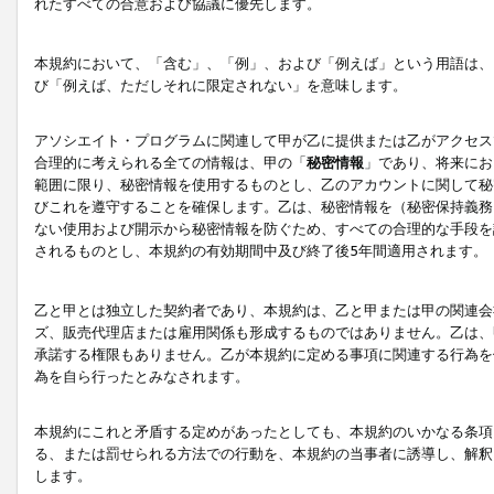
れたすべての合意および協議に優先します。
本規約において、「含む」、「例」、および「例えば」という用語は、
び「例えば、ただしそれに限定されない」を意味します。
アソシエイト・プログラムに関連して甲が乙に提供または乙がアクセス
合理的に考えられる全ての情報は、甲の「
秘密情報
」であり、将来にお
範囲に限り、秘密情報を使用するものとし、乙のアカウントに関して秘
びこれを遵守することを確保します。乙は、秘密情報を（秘密保持義務
ない使用および開示から秘密情報を防ぐため、すべての合理的な手段を
されるものとし、本規約の有効期間中及び終了後5年間適用されます。
乙と甲とは独立した契約者であり、本規約は、乙と甲または甲の関連会
ズ、販売代理店または雇用関係も形成するものではありません。乙は、
承諾する権限もありません。乙が本規約に定める事項に関連する行為を
為を自ら行ったとみなされます。
本規約にこれと矛盾する定めがあったとしても、本規約のいかなる条項
る、または罰せられる方法での行動を、本規約の当事者に誘導し、解釈
します。