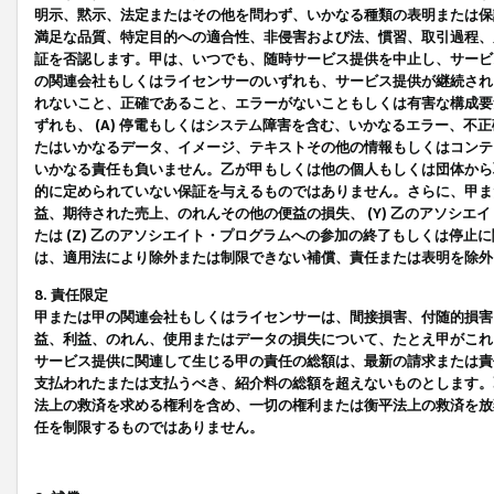
明示、黙示、法定またはその他を問わず、いかなる種類の表明または保
満足な品質、特定目的への適合性、非侵害および法、慣習、取引過程、
証を否認します。甲は、いつでも、随時サービス提供を中止し、サービ
の関連会社もしくはライセンサーのいずれも、サービス提供が継続され
れないこと、正確であること、エラーがないこともしくは有害な構成要
ずれも、 (A) 停電もしくはシステム障害を含む、いかなるエラー、不
たはいかなるデータ、イメージ、テキストその他の情報もしくはコンテ
いかなる責任も負いません。乙が甲もしくは他の個人もしくは団体から
的に定められていない保証を与えるものではありません。さらに、甲また
益、期待された売上、のれんその他の便益の損失、 (Y) 乙のアソシ
たは (Z) 乙のアソシエイト・プログラムへの参加の終了もしくは停
は、適用法により除外または制限できない補償、責任または表明を除外
8. 責任限定
甲または甲の関連会社もしくはライセンサーは、間接損害、付随的損害
益、利益、のれん、使用またはデータの損失について、たとえ甲がこれ
サービス提供に関連して生じる甲の責任の総額は、最新の請求または責
支払われたまたは支払うべき、紹介料の総額を超えないものとします。
法上の救済を求める権利を含め、一切の権利または衡平法上の救済を放
任を制限するものではありません。