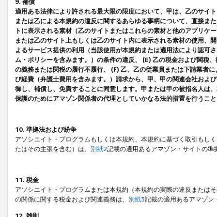
9. 補償
適用ある法律により許される最大限の限度において、甲は、乙のサイト
または乙による本規約の違反に関するあらゆる事柄について、直接または
トに表示される素材（乙のサイトまたはこれらの素材と他のアプリケーシ
または乙のサイト上もしくは乙のサイト内に表示される素材の使用、開発
よるサービス提供の利用（当該使用が本規約または適用法により認可され
ム・ポリシーを含みます。）の条件の違反、 (E) 乙の税金および関
の義務または関税の履行不履行、 (F) 乙、乙の従業員または下請業
び経費（弁護士費用を含みます。）請求から、甲、甲の関連会社および
御し、補償し、免責することに同意します。甲または甲の被指名人は、
保護のためにアマゾン関係者の代理としていかなる法的措置を行うこと
10. 準拠法および紛争
アソシエイト・プログラムもしくは本規約、本規約に基づく取引もしく
たはその主張を含む）は、
別紙2
記載の適用あるアマゾン・サイトの準
11. 税金
アソシエイト・プログラムまたは本規約（本規約の実際の違反またはそ
の関係に関する税金および関連義務は、
別紙3
記載の適用あるアマゾン
12. 雑則