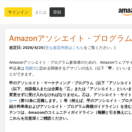
サインイン
登録
または
Amazonアソシエイト・プログラ
改定日: 2026/4/20
(
主な改定内容はこちら
をご覧ください。)
Amazonアソシエイト・プログラム参加者のための、Amazonウェブサ
申込者は
別紙1
に定める関係するアマゾンの法人（以下「
甲
」といいま
とができます。
甲のアソシエイト・マーケティング・プログラム（以下「アソシエイト
（以下、当該個人または企業を「乙」または「アソシエイト」といいま
変更せずに受け入れなければなりません。乙は、アソシエイト・サイト
シー
（第12条に定義します。）等（例えば、甲のアソシエイト・プロ
紹介料率表およびアソシエイト・プログラム商標ガイドライン）を含む本規
テンツは、Amazonのコミュニティガイドライン（報酬と引き換え
これらを注意深くご精読ください。