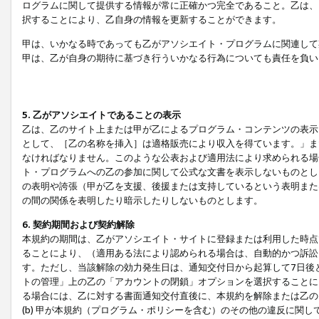
ログラムに関して提供する情報が常に正確かつ完全であること。乙は、
択することにより、乙自身の情報を更新することができます。
甲は、いかなる時であっても乙がアソシエイト・プログラムに関連して
甲は、乙が自身の期待に基づき行ういかなる行為についても責任を負い
5. 乙がアソシエイトであることの表示
乙は、乙のサイト上または甲が乙によるプログラム・コンテンツの表示ま
として、［乙の名称を挿入］は適格販売により収入を得ています。」ま
なければなりません。このような公表および適用法により求められる場
ト・プログラムへの乙の参加に関して公式な文書を表示しないものとし
の表明や誇張（甲が乙を支援、後援または支持しているという表明また
の間の関係を表明したり暗示したりしないものとします。
6. 契約期間および契約解除
本規約の期間は、乙がアソシエイト・サイトに登録または利用した時点
ることにより、（適用ある法により認められる場合は、自動的かつ訴訟
す。ただし、当該解除の効力発生日は、通知交付日から起算して7日後
トの管理」上の乙の「アカウントの閉鎖」オプションを選択することに
る場合には、乙に対する書面通知交付直後に、本規約を解除または乙のア
(b) 甲が本規約（プログラム・ポリシーを含む）のその他の違反に関し