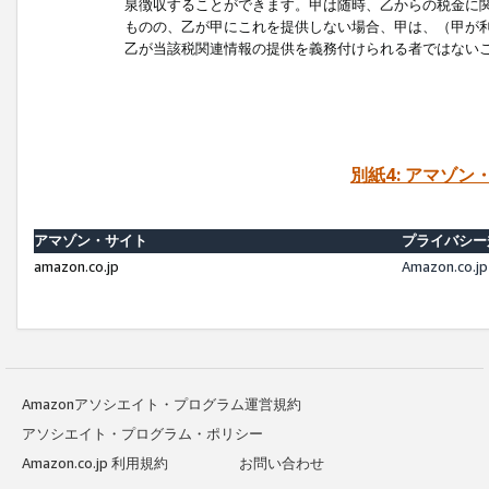
泉徴収することができます。甲は随時、乙からの税金に
ものの、乙が甲にこれを提供しない場合、甲は、（甲が
乙が当該税関連情報の提供を義務付けられる者ではない
別紙4: アマゾ
アマゾン・サイト
プライバシー
amazon.co.jp
Amazon.c
Amazonアソシエイト・プログラム運営規約
アソシエイト・プログラム・ポリシー
Amazon.co.jp 利用規約
お問い合わせ