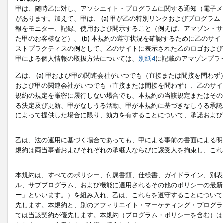
甲は、随時乙に対し、アソシエイト・プログラムに関する通知（電子メ
があります。加えて、甲は、 (a) 甲が乙の特別リンクおよびプログ
報をモニター、記録、使用および開示すること（例えば、アマゾン・サ
た甲のお客様など）、 (b) 本規約の遵守状況を確認するために乙のサイ
ストプラクティスの例として、乙のサイトに表示された乙のロゴおよび
甲による個人情報の取扱方法については、
別紙4
に記載のアマゾンプラ
乙は、 (a) 甲および甲の関連会社がいつでも（直接または間接を問わず
および甲の関連会社がいつでも（直接または間接を問わず）、乙のサイ
規約の規定を厳密に履行しない場合でも、本規約の当該規定またはその他
る決定及び更新、甲がなしうる活動、甲が本規約に基づきなしうる承認
によって提供した場合に限り、効力を有することについて、承諾および
乙は、法の運用に基づく場合であっても、甲による事前の書面による明
規約は両当事者およびそれぞれの承継人ならびに譲受人を拘束し、これ
本規約は、すべてのポリシー、付属書類、仕様書、ガイドライン、別表
ル、サブプログラム、および機能に適用されるその他のポリシーの最新
ー
」といいます。）を組み入れ、乙は、これらを遵守することについて
先します。本規約と、別のアフィリエイト・マーケティング・プログラ
ては当該契約が優先します。本規約（プログラム・ポリシーを含む）は