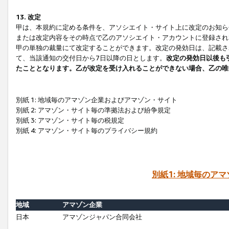
13. 改定
甲は、本規約に定める条件を、アソシエイト・サイト上に改定のお知ら
または改定内容をその時点で乙のアソシエイト・アカウントに登録され
甲の単独の裁量にて改定することができます。改定の発効日は、記載さ
て、当該通知の交付日から7日以降の日とします。
改定の発効日以後も
たこととなります。乙が改定を受け入れることができない場合、乙の唯
別紙 1: 地域毎のアマゾン企業およびアマゾン・サイト
別紙 2: アマゾン・サイト毎の準拠法および紛争規定
別紙 3: アマゾン・サイト毎の税規定
別紙 4: アマゾン・サイト毎のプライバシー規約
別紙1: 地域毎のア
地域
アマゾン企業
日本
アマゾンジャパン合同会社