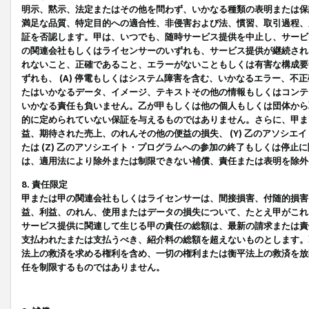
明示、黙示、法定またはその他を問わず、いかなる種類の表明または保
満足な品質、特定目的への適合性、非侵害および法、慣習、取引過程、
証を否認します。甲は、いつでも、随時サービス提供を中止し、サービ
の関連会社もしくはライセンサーのいずれも、サービス提供が継続され
れないこと、正確であること、エラーがないこともしくは有害な構成要
ずれも、 (A) 停電もしくはシステム障害を含む、いかなるエラー、不
たはいかなるデータ、イメージ、テキストその他の情報もしくはコンテ
いかなる責任も負いません。乙が甲もしくは他の個人もしくは団体から
的に定められていない保証を与えるものではありません。さらに、甲また
益、期待された売上、のれんその他の便益の損失、 (Y) 乙のアソシ
たは (Z) 乙のアソシエイト・プログラムへの参加の終了もしくは停
は、適用法により除外または制限できない補償、責任または表明を除外
8. 責任限定
甲または甲の関連会社もしくはライセンサーは、間接損害、付随的損害
益、利益、のれん、使用またはデータの損失について、たとえ甲がこれ
サービス提供に関連して生じる甲の責任の総額は、最新の請求または責
支払われたまたは支払うべき、紹介料の総額を超えないものとします。
法上の救済を求める権利を含め、一切の権利または衡平法上の救済を放
任を制限するものではありません。