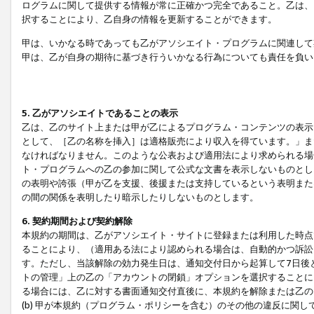
ログラムに関して提供する情報が常に正確かつ完全であること。乙は、
択することにより、乙自身の情報を更新することができます。
甲は、いかなる時であっても乙がアソシエイト・プログラムに関連して
甲は、乙が自身の期待に基づき行ういかなる行為についても責任を負い
5. 乙がアソシエイトであることの表示
乙は、乙のサイト上または甲が乙によるプログラム・コンテンツの表示ま
として、［乙の名称を挿入］は適格販売により収入を得ています。」ま
なければなりません。このような公表および適用法により求められる場
ト・プログラムへの乙の参加に関して公式な文書を表示しないものとし
の表明や誇張（甲が乙を支援、後援または支持しているという表明また
の間の関係を表明したり暗示したりしないものとします。
6. 契約期間および契約解除
本規約の期間は、乙がアソシエイト・サイトに登録または利用した時点
ることにより、（適用ある法により認められる場合は、自動的かつ訴訟
す。ただし、当該解除の効力発生日は、通知交付日から起算して7日後
トの管理」上の乙の「アカウントの閉鎖」オプションを選択することに
る場合には、乙に対する書面通知交付直後に、本規約を解除または乙のア
(b) 甲が本規約（プログラム・ポリシーを含む）のその他の違反に関し