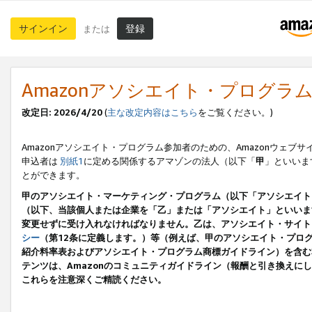
サインイン
登録
または
Amazonアソシエイト・プログラ
改定日: 2026/4/20
(
主な改定内容はこちら
をご覧ください。)
Amazonアソシエイト・プログラム参加者のための、Amazonウェブサ
申込者は
別紙1
に定める関係するアマゾンの法人（以下「
甲
」といいま
とができます。
甲のアソシエイト・マーケティング・プログラム（以下「アソシエイト
（以下、当該個人または企業を「乙」または「アソシエイト」といいま
変更せずに受け入れなければなりません。乙は、アソシエイト・サイト
シー
（第12条に定義します。）等（例えば、甲のアソシエイト・プロ
紹介料率表およびアソシエイト・プログラム商標ガイドライン）を含む本規
テンツは、Amazonのコミュニティガイドライン（報酬と引き換え
これらを注意深くご精読ください。