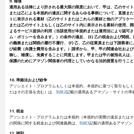
9. 補償
適用ある法律により許される最大限の限度において、甲は、乙のサイト
または乙による本規約の違反に関するあらゆる事柄について、直接または
トに表示される素材（乙のサイトまたはこれらの素材と他のアプリケーシ
または乙のサイト上もしくは乙のサイト内に表示される素材の使用、開発
よるサービス提供の利用（当該使用が本規約または適用法により認可され
ム・ポリシーを含みます。）の条件の違反、 (E) 乙の税金および関
の義務または関税の履行不履行、 (F) 乙、乙の従業員または下請業
び経費（弁護士費用を含みます。）請求から、甲、甲の関連会社および
御し、補償し、免責することに同意します。甲または甲の被指名人は、
保護のためにアマゾン関係者の代理としていかなる法的措置を行うこと
10. 準拠法および紛争
アソシエイト・プログラムもしくは本規約、本規約に基づく取引もしく
たはその主張を含む）は、
別紙2
記載の適用あるアマゾン・サイトの準
11. 税金
アソシエイト・プログラムまたは本規約（本規約の実際の違反またはそ
の関係に関する税金および関連義務は、
別紙3
記載の適用あるアマゾン
12. 雑則