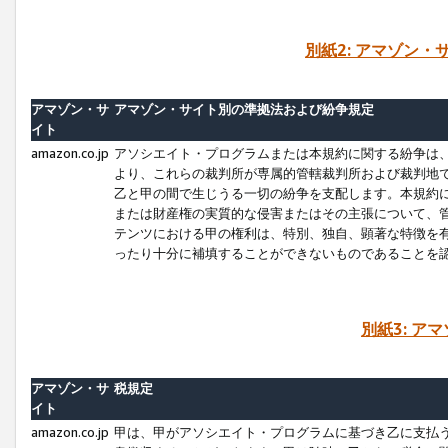
別紙2: アマゾン
アマゾン・サ
アマゾン・サイト別の準拠法および紛争規定
イト
amazon.co.jp
アソシエイト・プログラムまたは本規約に関する紛争は
より、これらの裁判所が専属的管轄裁判所および裁判地
乙と甲の間で生じうる一切の紛争を支配します。本規約
または財産権の実質的な侵害またはその主張について、
テンツにおける甲の権利は、特別、独自、顕著な特徴を
ったり十分に補填することができないものであることを
別紙3: ア
アマゾン・サ
税規定
イト
amazon.co.jp
甲は、甲がアソシエイト・プログラムに基づき乙に支払