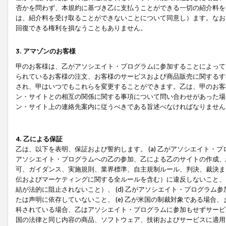
否かを問わず、本規約に基づき乙に支払うことができる一切の紹介料を
は、紹介料を受け取ることができないことについて同意し）ます。なお
回復できる権利を損なうこともありません。
3. アマゾンのお客様
甲のお客様は、乙がアソシエイト・プログラムに参加することによって
られているお客様の注文、お客様のサービスおよび商品販売に関するす
され、甲はいつでもこれらを変更することができます。乙は、甲のお客
ン・サイトとの相互の関係に関する事項について問い合わせがあった場
ン・サイト上の連絡先案内に従うべきである旨述べなければなりません
4. 乙による保証
乙は、以下を表明、保証および誓約します。 (a) 乙がアソシエイト・
アソシエイト・プログラムへの乙の参加、乙による乙のサイトの作成、
可、ガイダンス、実施規則、業界標準、自主規制ルール、判決、裁決ま
伝およびマーケティングに関する全ルールを含む）に違反しないこと、 
結が法的に阻止されないこと）、 (d) 乙がアソシエイト・プログラ
たは声明に依存していないこと、 (e) 乙が米国の制裁対象である場
科されている場合、乙はアソシエイト・プログラムに参加もせずサービス
国の法律と同じ内容の商品、ソフトウェア、技術およびサービスに適用さ