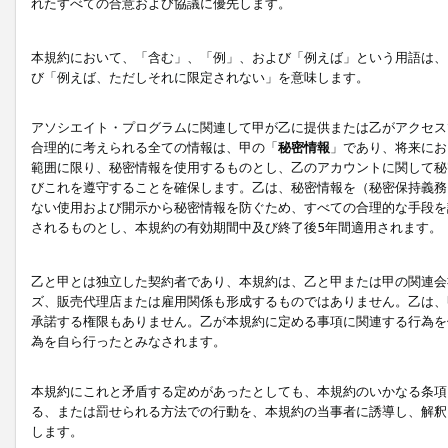
れたすべての合意および協議に優先します。
本規約において、「含む」、「例」、および「例えば」という用語は、
び「例えば、ただしそれに限定されない」を意味します。
アソシエイト・プログラムに関連して甲が乙に提供または乙がアクセス
合理的に考えられる全ての情報は、甲の「
秘密情報
」であり、将来にお
範囲に限り、秘密情報を使用するものとし、乙のアカウントに関して秘
びこれを遵守することを確保します。乙は、秘密情報を（秘密保持義務
ない使用および開示から秘密情報を防ぐため、すべての合理的な手段を
されるものとし、本規約の有効期間中及び終了後5年間適用されます。
乙と甲とは独立した契約者であり、本規約は、乙と甲または甲の関連会
ズ、販売代理店または雇用関係も形成するものではありません。乙は、
承諾する権限もありません。乙が本規約に定める事項に関連する行為を
為を自ら行ったとみなされます。
本規約にこれと矛盾する定めがあったとしても、本規約のいかなる条項
る、または罰せられる方法での行動を、本規約の当事者に誘導し、解釈
します。