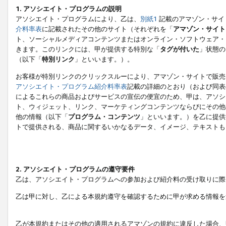
1. アソシエイト・プログラムの説明
アソシエイト・プログラムにより、乙は、
別紙1
記載のアマゾン・サイ
介料率表
に記載されたその他のサイト（それぞれを「
アマゾン・サイト
ト、ソーシャルメディアコンテンツまたはオンライン・ソフトウェア・
きます。このリンクには、甲が提供する特別な「
タグが付いた
」状態の
（以下「
特別リンク
」といいます。）。
お客様が特別リンクのクリックスルーにより、アマゾン・サイトで販売
アソシエイト・プログラム紹介料率表
記載の詳細のとおり（および同表
によるこれらの商品およびサービスの宣伝の便宜のため、甲は、アソシ
ト、ウィジェット、リンク、マーケティングコンテンツならびにその他
他の情報（以下「
プログラム・コンテンツ
」といいます。）を乙に提供
トで提供される、商品に関するいかなるデータ、イメージ、テキストも
2. アソシエイト・プログラムの遵守要件
乙は、アソシエイト・プログラムへの参加および紹介料の受け取りに際
乙は甲に対し、乙による本規約遵守を確認するために甲が求める情報を
乙が本規約またはその他の適用されるアマゾンの規約に違反した場合、