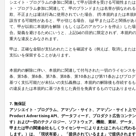
シエイト・プログラムの参加に関連して甲が請求を受ける可能性または責
ト・プログラム参加に関連して、甲のブランドまたは名誉が損なわれる可
欺、不正または違法行為に使用されていた場合、 (f) 本規約または
該当する可能性があると、甲が信じる場合、 (g) 甲または乙と関係
て、甲が以前に本規約を解除（もしくは乙のアカウントを停止）した場合
合。疑義を避けるためにいうと、上記(a)の目的に限定されず、本規約
重大な違反とみなされます。
甲は、正確な金額が支払われたことを確認する（例えば、取消しまたは
支払いを保留することがあります。
本規約の解除に伴い、本規約に関連して付与された一切のライセンスを
条、第5条、第6条、第7条、第8条、第10条および第11条およびプ
基づく支払可能だが未払いの支払義務は、本規約の解除後も存続するも
の違反または本規約に基づき生じた責任を免責するものではありません
7. 無保証
アソシエイト・プログラム、アマゾン・サイト、アマゾン・サイト上で
Product Advertising API、データフィード、プロダクト
す）および一切のテクノロジー、ソフトウェア、機能、素材、データ、
甲または甲の関連会社もしくライセンサーによりまたはこれらに代わる
します。）は、「現状有姿」、「提供されているまま」で提供されます