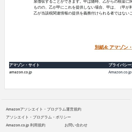
泉徴収することができます。甲は随時、乙からの税金に
ものの、乙が甲にこれを提供しない場合、甲は、（甲が
乙が当該税関連情報の提供を義務付けられる者ではない
別紙4: アマゾ
アマゾン・サイト
プライバシー
amazon.co.jp
Amazon.c
Amazonアソシエイト・プログラム運営規約
アソシエイト・プログラム・ポリシー
Amazon.co.jp 利用規約
お問い合わせ