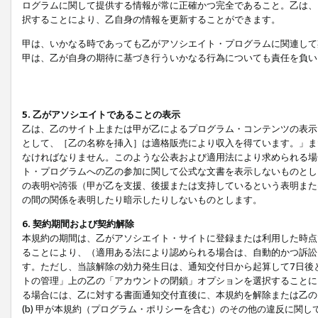
ログラムに関して提供する情報が常に正確かつ完全であること。乙は、
択することにより、乙自身の情報を更新することができます。
甲は、いかなる時であっても乙がアソシエイト・プログラムに関連して
甲は、乙が自身の期待に基づき行ういかなる行為についても責任を負い
5. 乙がアソシエイトであることの表示
乙は、乙のサイト上または甲が乙によるプログラム・コンテンツの表示ま
として、［乙の名称を挿入］は適格販売により収入を得ています。」ま
なければなりません。このような公表および適用法により求められる場
ト・プログラムへの乙の参加に関して公式な文書を表示しないものとし
の表明や誇張（甲が乙を支援、後援または支持しているという表明また
の間の関係を表明したり暗示したりしないものとします。
6. 契約期間および契約解除
本規約の期間は、乙がアソシエイト・サイトに登録または利用した時点
ることにより、（適用ある法により認められる場合は、自動的かつ訴訟
す。ただし、当該解除の効力発生日は、通知交付日から起算して7日後
トの管理」上の乙の「アカウントの閉鎖」オプションを選択することに
る場合には、乙に対する書面通知交付直後に、本規約を解除または乙のア
(b) 甲が本規約（プログラム・ポリシーを含む）のその他の違反に関し