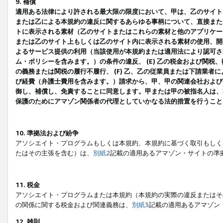
9. 補償
適用ある法律により許される最大限の限度において、甲は、乙のサイト
または乙による本規約の違反に関するあらゆる事柄について、直接または
トに表示される素材（乙のサイトまたはこれらの素材と他のアプリケーシ
または乙のサイト上もしくは乙のサイト内に表示される素材の使用、開発
よるサービス提供の利用（当該使用が本規約または適用法により認可され
ム・ポリシーを含みます。）の条件の違反、 (E) 乙の税金および関
の義務または関税の履行不履行、 (F) 乙、乙の従業員または下請業
び経費（弁護士費用を含みます。）請求から、甲、甲の関連会社および
御し、補償し、免責することに同意します。甲または甲の被指名人は、
保護のためにアマゾン関係者の代理としていかなる法的措置を行うこと
10. 準拠法および紛争
アソシエイト・プログラムもしくは本規約、本規約に基づく取引もしく
たはその主張を含む）は、
別紙2
記載の適用あるアマゾン・サイトの準
11. 税金
アソシエイト・プログラムまたは本規約（本規約の実際の違反またはそ
の関係に関する税金および関連義務は、
別紙3
記載の適用あるアマゾン
12. 雑則