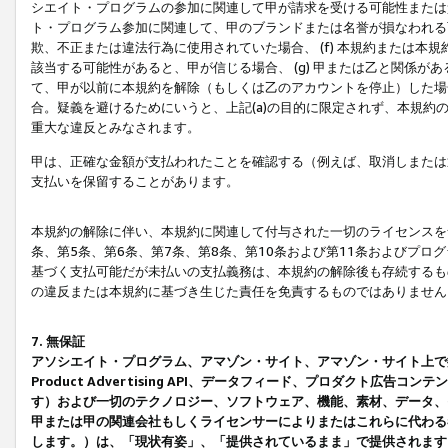
シエイト・プログラムの参加に関連して甲が請求を受ける可能性または責
ト・プログラム参加に関連して、甲のブランドまたは名誉が損なわれる可
欺、不正または違法行為に使用されていた場合、 (f) 本規約または
該当する可能性があると、甲が信じる場合、 (g) 甲または乙と関係
て、甲が以前に本規約を解除（もしくは乙のアカウントを停止）した場合
合。疑義を避けるためにいうと、上記(a)の目的に限定されず、本規約
重大な違反とみなされます。
甲は、正確な金額が支払われたことを確認する（例えば、取消しまたは
支払いを保留することがあります。
本規約の解除に伴い、本規約に関連して付与された一切のライセンスを
条、第5条、第6条、第7条、第8条、第10条および第11条およびプ
基づく支払可能だが未払いの支払義務は、本規約の解除後も存続するも
の違反または本規約に基づき生じた責任を免責するものではありません
7. 無保証
アソシエイト・プログラム、アマゾン・サイト、アマゾン・サイト上で
Product Advertising API、データフィード、プロダクト
す）および一切のテクノロジー、ソフトウェア、機能、素材、データ、
甲または甲の関連会社もしくライセンサーによりまたはこれらに代わる
します。）は、「現状有姿」、「提供されているまま」で提供されます