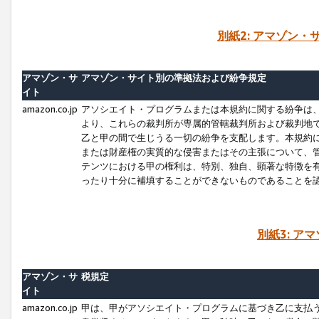
別紙2: アマゾン
アマゾン・サ
アマゾン・サイト別の準拠法および紛争規定
イト
amazon.co.jp
アソシエイト・プログラムまたは本規約に関する紛争は
より、これらの裁判所が専属的管轄裁判所および裁判地
乙と甲の間で生じうる一切の紛争を支配します。本規約
または財産権の実質的な侵害またはその主張について、
テンツにおける甲の権利は、特別、独自、顕著な特徴を
ったり十分に補填することができないものであることを
別紙3: ア
アマゾン・サ
税規定
イト
amazon.co.jp
甲は、甲がアソシエイト・プログラムに基づき乙に支払