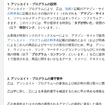
1. アソシエイト・プログラムの説明
アソシエイト・プログラムにより、乙は、
別紙1
記載のアマゾン・サイ
介料率表
に記載されたその他のサイト（それぞれを「
アマゾン・サイト
ト、ソーシャルメディアコンテンツまたはオンライン・ソフトウェア・
きます。このリンクには、甲が提供する特別な「
タグが付いた
」状態の
（以下「
特別リンク
」といいます。）。
お客様が特別リンクのクリックスルーにより、アマゾン・サイトで販売
アソシエイト・プログラム紹介料率表
記載の詳細のとおり（および同表
によるこれらの商品およびサービスの宣伝の便宜のため、甲は、アソシ
ト、ウィジェット、リンク、マーケティングコンテンツならびにその他
他の情報（以下「
プログラム・コンテンツ
」といいます。）を乙に提供
トで提供される、商品に関するいかなるデータ、イメージ、テキストも
2. アソシエイト・プログラムの遵守要件
乙は、アソシエイト・プログラムへの参加および紹介料の受け取りに際
乙は甲に対し、乙による本規約遵守を確認するために甲が求める情報を
乙が本規約またはその他の適用されるアマゾンの規約に違反した場合、