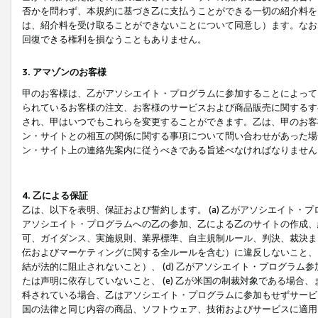
否かを問わず、本規約に基づき乙に支払うことができる一切の紹介料を
は、紹介料を受け取ることができないことについて同意し）ます。なお
回復できる権利を損なうこともありません。
3. アマゾンのお客様
甲のお客様は、乙がアソシエイト・プログラムに参加することによって
られているお客様の注文、お客様のサービスおよび商品販売に関するす
され、甲はいつでもこれらを変更することができます。乙は、甲のお客
ン・サイトとの相互の関係に関する事項について問い合わせがあった場
ン・サイト上の連絡先案内に従うべきである旨述べなければなりません
4. 乙による保証
乙は、以下を表明、保証および誓約します。 (a) 乙がアソシエイト・
アソシエイト・プログラムへの乙の参加、乙による乙のサイトの作成、
可、ガイダンス、実施規則、業界標準、自主規制ルール、判決、裁決ま
伝およびマーケティングに関する全ルールを含む）に違反しないこと、 
結が法的に阻止されないこと）、 (d) 乙がアソシエイト・プログラ
たは声明に依存していないこと、 (e) 乙が米国の制裁対象である場
科されている場合、乙はアソシエイト・プログラムに参加もせずサービス
国の法律と同じ内容の商品、ソフトウェア、技術およびサービスに適用さ