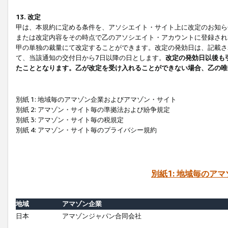
13. 改定
甲は、本規約に定める条件を、アソシエイト・サイト上に改定のお知ら
または改定内容をその時点で乙のアソシエイト・アカウントに登録され
甲の単独の裁量にて改定することができます。改定の発効日は、記載さ
て、当該通知の交付日から7日以降の日とします。
改定の発効日以後も
たこととなります。乙が改定を受け入れることができない場合、乙の唯
別紙 1: 地域毎のアマゾン企業およびアマゾン・サイト
別紙 2: アマゾン・サイト毎の準拠法および紛争規定
別紙 3: アマゾン・サイト毎の税規定
別紙 4: アマゾン・サイト毎のプライバシー規約
別紙1: 地域毎のア
地域
アマゾン企業
日本
アマゾンジャパン合同会社