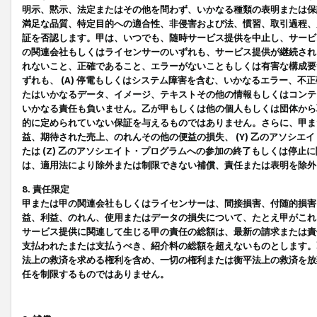
明示、黙示、法定またはその他を問わず、いかなる種類の表明または保
満足な品質、特定目的への適合性、非侵害および法、慣習、取引過程、
証を否認します。甲は、いつでも、随時サービス提供を中止し、サービ
の関連会社もしくはライセンサーのいずれも、サービス提供が継続され
れないこと、正確であること、エラーがないこともしくは有害な構成要
ずれも、 (A) 停電もしくはシステム障害を含む、いかなるエラー、不
たはいかなるデータ、イメージ、テキストその他の情報もしくはコンテ
いかなる責任も負いません。乙が甲もしくは他の個人もしくは団体から
的に定められていない保証を与えるものではありません。さらに、甲また
益、期待された売上、のれんその他の便益の損失、 (Y) 乙のアソシ
たは (Z) 乙のアソシエイト・プログラムへの参加の終了もしくは停
は、適用法により除外または制限できない補償、責任または表明を除外
8. 責任限定
甲または甲の関連会社もしくはライセンサーは、間接損害、付随的損害
益、利益、のれん、使用またはデータの損失について、たとえ甲がこれ
サービス提供に関連して生じる甲の責任の総額は、最新の請求または責
支払われたまたは支払うべき、紹介料の総額を超えないものとします。
法上の救済を求める権利を含め、一切の権利または衡平法上の救済を放
任を制限するものではありません。