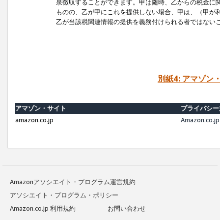
泉徴収することができます。甲は随時、乙からの税金に
ものの、乙が甲にこれを提供しない場合、甲は、（甲が
乙が当該税関連情報の提供を義務付けられる者ではない
別紙4: アマゾ
アマゾン・サイト
プライバシー
amazon.co.jp
Amazon.c
Amazonアソシエイト・プログラム運営規約
アソシエイト・プログラム・ポリシー
Amazon.co.jp 利用規約
お問い合わせ