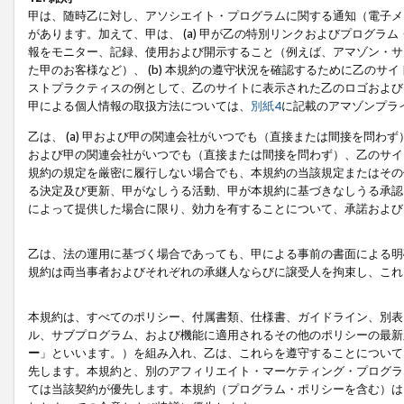
甲は、随時乙に対し、アソシエイト・プログラムに関する通知（電子メ
があります。加えて、甲は、 (a) 甲が乙の特別リンクおよびプログ
報をモニター、記録、使用および開示すること（例えば、アマゾン・サ
た甲のお客様など）、 (b) 本規約の遵守状況を確認するために乙のサイ
ストプラクティスの例として、乙のサイトに表示された乙のロゴおよび
甲による個人情報の取扱方法については、
別紙4
に記載のアマゾンプラ
乙は、 (a) 甲および甲の関連会社がいつでも（直接または間接を問わず
および甲の関連会社がいつでも（直接または間接を問わず）、乙のサイ
規約の規定を厳密に履行しない場合でも、本規約の当該規定またはその他
る決定及び更新、甲がなしうる活動、甲が本規約に基づきなしうる承認
によって提供した場合に限り、効力を有することについて、承諾および
乙は、法の運用に基づく場合であっても、甲による事前の書面による明
規約は両当事者およびそれぞれの承継人ならびに譲受人を拘束し、これ
本規約は、すべてのポリシー、付属書類、仕様書、ガイドライン、別表
ル、サブプログラム、および機能に適用されるその他のポリシーの最新
ー
」といいます。）を組み入れ、乙は、これらを遵守することについて
先します。本規約と、別のアフィリエイト・マーケティング・プログラ
ては当該契約が優先します。本規約（プログラム・ポリシーを含む）は