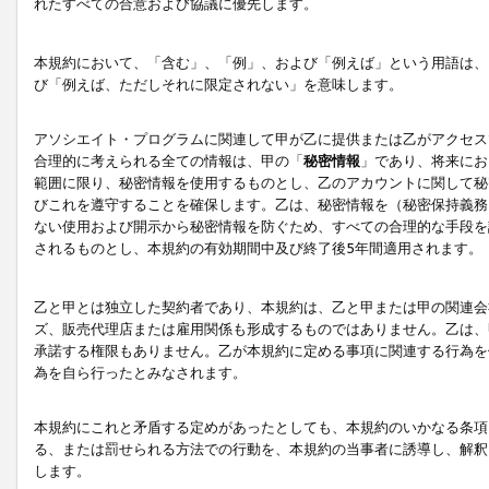
れたすべての合意および協議に優先します。
本規約において、「含む」、「例」、および「例えば」という用語は、
び「例えば、ただしそれに限定されない」を意味します。
アソシエイト・プログラムに関連して甲が乙に提供または乙がアクセス
合理的に考えられる全ての情報は、甲の「
秘密情報
」であり、将来にお
範囲に限り、秘密情報を使用するものとし、乙のアカウントに関して秘
びこれを遵守することを確保します。乙は、秘密情報を（秘密保持義務
ない使用および開示から秘密情報を防ぐため、すべての合理的な手段を
されるものとし、本規約の有効期間中及び終了後5年間適用されます。
乙と甲とは独立した契約者であり、本規約は、乙と甲または甲の関連会
ズ、販売代理店または雇用関係も形成するものではありません。乙は、
承諾する権限もありません。乙が本規約に定める事項に関連する行為を
為を自ら行ったとみなされます。
本規約にこれと矛盾する定めがあったとしても、本規約のいかなる条項
る、または罰せられる方法での行動を、本規約の当事者に誘導し、解釈
します。