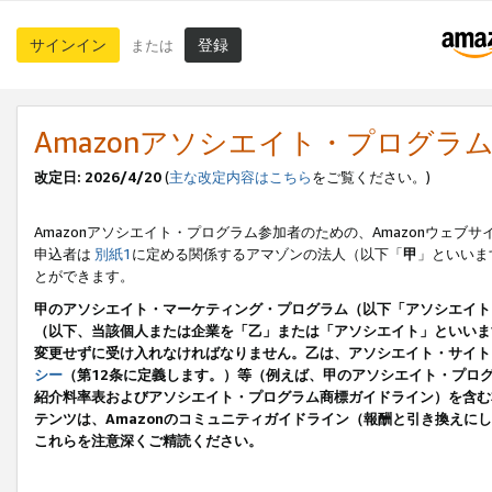
サインイン
登録
または
Amazonアソシエイト・プログラ
改定日: 2026/4/20
(
主な改定内容はこちら
をご覧ください。)
Amazonアソシエイト・プログラム参加者のための、Amazonウェブサ
申込者は
別紙1
に定める関係するアマゾンの法人（以下「
甲
」といいま
とができます。
甲のアソシエイト・マーケティング・プログラム（以下「アソシエイト
（以下、当該個人または企業を「乙」または「アソシエイト」といいま
変更せずに受け入れなければなりません。乙は、アソシエイト・サイト
シー
（第12条に定義します。）等（例えば、甲のアソシエイト・プロ
紹介料率表およびアソシエイト・プログラム商標ガイドライン）を含む本規
テンツは、Amazonのコミュニティガイドライン（報酬と引き換え
これらを注意深くご精読ください。