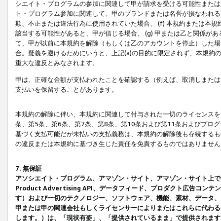
シエイト・プログラムの参加に関連して甲が請求を受ける可能性または責
ト・プログラム参加に関連して、甲のブランドまたは名誉が損なわれる可
欺、不正または違法行為に使用されていた場合、 (f) 本規約または
該当する可能性があると、甲が信じる場合、 (g) 甲または乙と関係
て、甲が以前に本規約を解除（もしくは乙のアカウントを停止）した場合
合。疑義を避けるためにいうと、上記(a)の目的に限定されず、本規約
重大な違反とみなされます。
甲は、正確な金額が支払われたことを確認する（例えば、取消しまたは
支払いを保留することがあります。
本規約の解除に伴い、本規約に関連して付与された一切のライセンスを
条、第5条、第6条、第7条、第8条、第10条および第11条およびプ
基づく支払可能だが未払いの支払義務は、本規約の解除後も存続するも
の違反または本規約に基づき生じた責任を免責するものではありません
7. 無保証
アソシエイト・プログラム、アマゾン・サイト、アマゾン・サイト上で
Product Advertising API、データフィード、プロダクト
す）および一切のテクノロジー、ソフトウェア、機能、素材、データ、
甲または甲の関連会社もしくライセンサーによりまたはこれらに代わる
します。）は、「現状有姿」、「提供されているまま」で提供されます