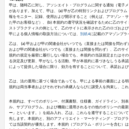
甲は、随時乙に対し、アソシエイト・プログラムに関する通知（電子メ
があります。加えて、甲は、 (a) 甲が乙の特別リンクおよびプログ
報をモニター、記録、使用および開示すること（例えば、アマゾン・サ
た甲のお客様など）、 (b) 本規約の遵守状況を確認するために乙のサイ
ストプラクティスの例として、乙のサイトに表示された乙のロゴおよび
甲による個人情報の取扱方法については、
別紙4
に記載のアマゾンプラ
乙は、 (a) 甲および甲の関連会社がいつでも（直接または間接を問わず
および甲の関連会社がいつでも（直接または間接を問わず）、乙のサイ
規約の規定を厳密に履行しない場合でも、本規約の当該規定またはその他
る決定及び更新、甲がなしうる活動、甲が本規約に基づきなしうる承認
によって提供した場合に限り、効力を有することについて、承諾および
乙は、法の運用に基づく場合であっても、甲による事前の書面による明
規約は両当事者およびそれぞれの承継人ならびに譲受人を拘束し、これ
本規約は、すべてのポリシー、付属書類、仕様書、ガイドライン、別表
ル、サブプログラム、および機能に適用されるその他のポリシーの最新
ー
」といいます。）を組み入れ、乙は、これらを遵守することについて
先します。本規約と、別のアフィリエイト・マーケティング・プログラ
ては当該契約が優先します。本規約（プログラム・ポリシーを含む）は