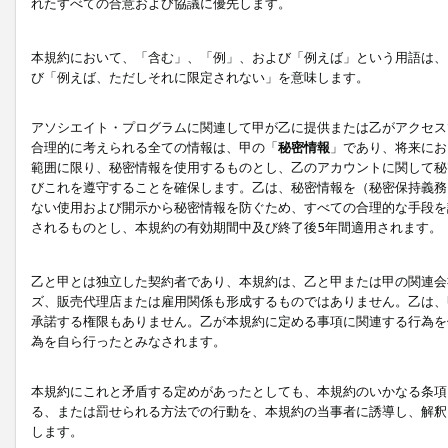
れたすべての合意および協議に優先します。
本規約において、「含む」、「例」、および「例えば」という用語は、
び「例えば、ただしそれに限定されない」を意味します。
アソシエイト・プログラムに関連して甲が乙に提供または乙がアクセス
合理的に考えられる全ての情報は、甲の「
秘密情報
」であり、将来にお
範囲に限り、秘密情報を使用するものとし、乙のアカウントに関して秘
びこれを遵守することを確保します。乙は、秘密情報を（秘密保持義務
ない使用および開示から秘密情報を防ぐため、すべての合理的な手段を
されるものとし、本規約の有効期間中及び終了後5年間適用されます。
乙と甲とは独立した契約者であり、本規約は、乙と甲または甲の関連会
ズ、販売代理店または雇用関係も形成するものではありません。乙は、
承諾する権限もありません。乙が本規約に定める事項に関連する行為を
為を自ら行ったとみなされます。
本規約にこれと矛盾する定めがあったとしても、本規約のいかなる条項
る、または罰せられる方法での行動を、本規約の当事者に誘導し、解釈
します。