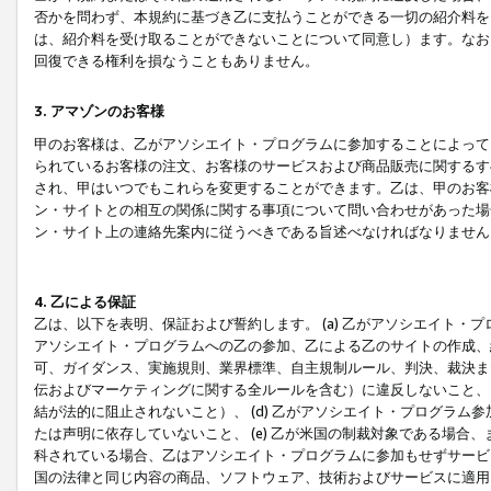
否かを問わず、本規約に基づき乙に支払うことができる一切の紹介料を
は、紹介料を受け取ることができないことについて同意し）ます。なお
回復できる権利を損なうこともありません。
3. アマゾンのお客様
甲のお客様は、乙がアソシエイト・プログラムに参加することによって
られているお客様の注文、お客様のサービスおよび商品販売に関するす
され、甲はいつでもこれらを変更することができます。乙は、甲のお客
ン・サイトとの相互の関係に関する事項について問い合わせがあった場
ン・サイト上の連絡先案内に従うべきである旨述べなければなりません
4. 乙による保証
乙は、以下を表明、保証および誓約します。 (a) 乙がアソシエイト・
アソシエイト・プログラムへの乙の参加、乙による乙のサイトの作成、
可、ガイダンス、実施規則、業界標準、自主規制ルール、判決、裁決ま
伝およびマーケティングに関する全ルールを含む）に違反しないこと、 
結が法的に阻止されないこと）、 (d) 乙がアソシエイト・プログラ
たは声明に依存していないこと、 (e) 乙が米国の制裁対象である場
科されている場合、乙はアソシエイト・プログラムに参加もせずサービス
国の法律と同じ内容の商品、ソフトウェア、技術およびサービスに適用さ