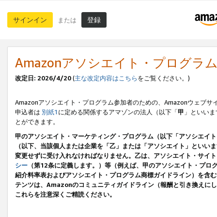
サインイン
登録
または
Amazonアソシエイト・プログラ
改定日: 2026/4/20
(
主な改定内容はこちら
をご覧ください。)
Amazonアソシエイト・プログラム参加者のための、Amazonウェブサ
申込者は
別紙1
に定める関係するアマゾンの法人（以下「
甲
」といいま
とができます。
甲のアソシエイト・マーケティング・プログラム（以下「アソシエイト
（以下、当該個人または企業を「乙」または「アソシエイト」といいま
変更せずに受け入れなければなりません。乙は、アソシエイト・サイト
シー
（第12条に定義します。）等（例えば、甲のアソシエイト・プロ
紹介料率表およびアソシエイト・プログラム商標ガイドライン）を含む本規
テンツは、Amazonのコミュニティガイドライン（報酬と引き換え
これらを注意深くご精読ください。