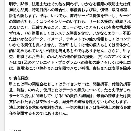
明示、黙示、法定またはその他を問わず、いかなる種類の表明または保
満足な品質、特定目的への適合性、非侵害および法、慣習、取引過程、
証を否認します。甲は、いつでも、随時サービス提供を中止し、サービ
の関連会社もしくはライセンサーのいずれも、サービス提供が継続され
れないこと、正確であること、エラーがないこともしくは有害な構成要
ずれも、 (A) 停電もしくはシステム障害を含む、いかなるエラー、不
たはいかなるデータ、イメージ、テキストその他の情報もしくはコンテ
いかなる責任も負いません。乙が甲もしくは他の個人もしくは団体から
的に定められていない保証を与えるものではありません。さらに、甲また
益、期待された売上、のれんその他の便益の損失、 (Y) 乙のアソシ
たは (Z) 乙のアソシエイト・プログラムへの参加の終了もしくは停
は、適用法により除外または制限できない補償、責任または表明を除外
8. 責任限定
甲または甲の関連会社もしくはライセンサーは、間接損害、付随的損害
益、利益、のれん、使用またはデータの損失について、たとえ甲がこれ
サービス提供に関連して生じる甲の責任の総額は、最新の請求または責
支払われたまたは支払うべき、紹介料の総額を超えないものとします。
法上の救済を求める権利を含め、一切の権利または衡平法上の救済を放
任を制限するものではありません。