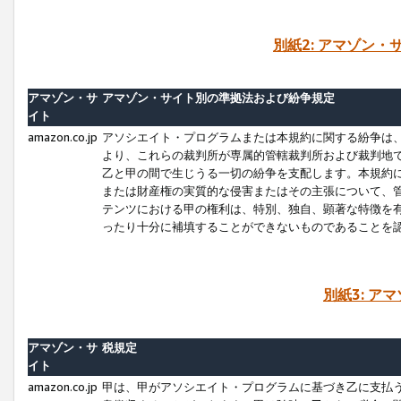
別紙2: アマゾン
アマゾン・サ
アマゾン・サイト別の準拠法および紛争規定
イト
amazon.co.jp
アソシエイト・プログラムまたは本規約に関する紛争は
より、これらの裁判所が専属的管轄裁判所および裁判地
乙と甲の間で生じうる一切の紛争を支配します。本規約
または財産権の実質的な侵害またはその主張について、
テンツにおける甲の権利は、特別、独自、顕著な特徴を
ったり十分に補填することができないものであることを
別紙3: ア
アマゾン・サ
税規定
イト
amazon.co.jp
甲は、甲がアソシエイト・プログラムに基づき乙に支払