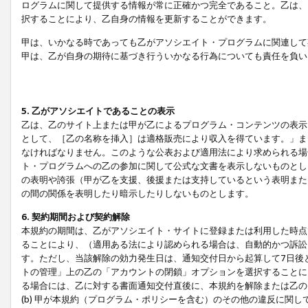
ログラムに関して提供する情報が常に正確かつ完全であること。乙は、
択することにより、乙自身の情報を更新することができます。
甲は、いかなる時であっても乙がアソシエイト・プログラムに関連して
甲は、乙が自身の期待に基づき行ういかなる行為についても責任を負い
5. 乙がアソシエイトであることの表示
乙は、乙のサイト上または甲が乙によるプログラム・コンテンツの表示ま
として、［乙の名称を挿入］は適格販売により収入を得ています。」ま
なければなりません。このような公表および適用法により求められる場
ト・プログラムへの乙の参加に関して公式な文書を表示しないものとし
の表明や誇張（甲が乙を支援、後援または支持しているという表明また
の間の関係を表明したり暗示したりしないものとします。
6. 契約期間および契約解除
本規約の期間は、乙がアソシエイト・サイトに登録または利用した時点
ることにより、（適用ある法により認められる場合は、自動的かつ訴訟
す。ただし、当該解除の効力発生日は、通知交付日から起算して7日後
トの管理」上の乙の「アカウントの閉鎖」オプションを選択することに
る場合には、乙に対する書面通知交付直後に、本規約を解除または乙のア
(b) 甲が本規約（プログラム・ポリシーを含む）のその他の違反に関し