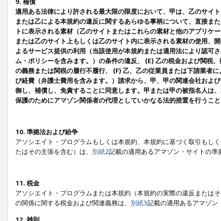
9. 補償
適用ある法律により許される最大限の限度において、甲は、乙のサイト
または乙による本規約の違反に関するあらゆる事柄について、直接または
トに表示される素材（乙のサイトまたはこれらの素材と他のアプリケーシ
または乙のサイト上もしくは乙のサイト内に表示される素材の使用、開発
よるサービス提供の利用（当該使用が本規約または適用法により認可され
ム・ポリシーを含みます。）の条件の違反、 (E) 乙の税金および関
の義務または関税の履行不履行、 (F) 乙、乙の従業員または下請業
び経費（弁護士費用を含みます。）請求から、甲、甲の関連会社および
御し、補償し、免責することに同意します。甲または甲の被指名人は、
保護のためにアマゾン関係者の代理としていかなる法的措置を行うこと
10. 準拠法および紛争
アソシエイト・プログラムもしくは本規約、本規約に基づく取引もしく
たはその主張を含む）は、
別紙2
記載の適用あるアマゾン・サイトの準
11. 税金
アソシエイト・プログラムまたは本規約（本規約の実際の違反またはそ
の関係に関する税金および関連義務は、
別紙3
記載の適用あるアマゾン
12. 雑則