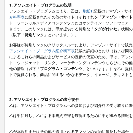
1. アソシエイト・プログラムの説明
アソシエイト・プログラムにより、乙は、
別紙1
記載のアマゾン・サイ
介料率表
に記載されたその他のサイト（それぞれを「
アマゾン・サイト
ト、ソーシャルメディアコンテンツまたはオンライン・ソフトウェア・
きます。このリンクには、甲が提供する特別な「
タグが付いた
」状態の
（以下「
特別リンク
」といいます。）。
お客様が特別リンクのクリックスルーにより、アマゾン・サイトで販売
アソシエイト・プログラム紹介料率表
記載の詳細のとおり（および同表
によるこれらの商品およびサービスの宣伝の便宜のため、甲は、アソシ
ト、ウィジェット、リンク、マーケティングコンテンツならびにその他
他の情報（以下「
プログラム・コンテンツ
」といいます。）を乙に提供
トで提供される、商品に関するいかなるデータ、イメージ、テキストも
2. アソシエイト・プログラムの遵守要件
乙は、アソシエイト・プログラムへの参加および紹介料の受け取りに際
乙は甲に対し、乙による本規約遵守を確認するために甲が求める情報を
乙が本規約またはその他の適用されるアマゾンの規約に違反した場合、