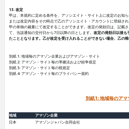
13. 改定
甲は、本規約に定める条件を、アソシエイト・サイト上に改定のお知ら
または改定内容をその時点で乙のアソシエイト・アカウントに登録され
甲の単独の裁量にて改定することができます。改定の発効日は、記載さ
て、当該通知の交付日から7日以降の日とします。
改定の発効日以後も
たこととなります。乙が改定を受け入れることができない場合、乙の唯
別紙 1: 地域毎のアマゾン企業およびアマゾン・サイト
別紙 2: アマゾン・サイト毎の準拠法および紛争規定
別紙 3: アマゾン・サイト毎の税規定
別紙 4: アマゾン・サイト毎のプライバシー規約
別紙1: 地域毎のア
地域
アマゾン企業
日本
アマゾンジャパン合同会社