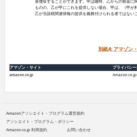
泉徴収することができます。甲は随時、乙からの税金に
ものの、乙が甲にこれを提供しない場合、甲は、（甲が
乙が当該税関連情報の提供を義務付けられる者ではない
別紙4: アマゾ
アマゾン・サイト
プライバシー
amazon.co.jp
Amazon.c
Amazonアソシエイト・プログラム運営規約
アソシエイト・プログラム・ポリシー
Amazon.co.jp 利用規約
お問い合わせ