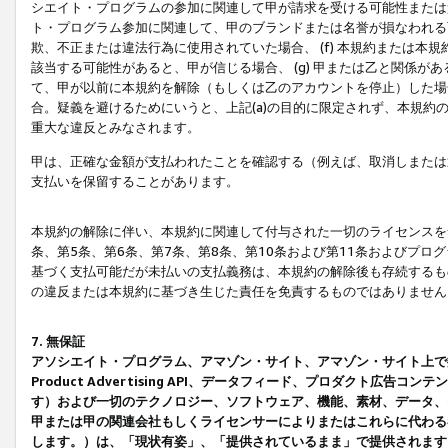
シエイト・プログラムの参加に関連して甲が請求を受ける可能性または責
ト・プログラム参加に関連して、甲のブランドまたは名誉が損なわれる可
欺、不正または違法行為に使用されていた場合、 (f) 本規約または
該当する可能性があると、甲が信じる場合、 (g) 甲または乙と関係
て、甲が以前に本規約を解除（もしくは乙のアカウントを停止）した場合
合。疑義を避けるためにいうと、上記(a)の目的に限定されず、本規約
重大な違反とみなされます。
甲は、正確な金額が支払われたことを確認する（例えば、取消しまたは
支払いを保留することがあります。
本規約の解除に伴い、本規約に関連して付与された一切のライセンスを
条、第5条、第6条、第7条、第8条、第10条および第11条およびプ
基づく支払可能だが未払いの支払義務は、本規約の解除後も存続するも
の違反または本規約に基づき生じた責任を免責するものではありません
7. 無保証
アソシエイト・プログラム、アマゾン・サイト、アマゾン・サイト上で
Product Advertising API、データフィード、プロダクト
す）および一切のテクノロジー、ソフトウェア、機能、素材、データ、
甲または甲の関連会社もしくライセンサーによりまたはこれらに代わる
します。）は、「現状有姿」、「提供されているまま」で提供されます