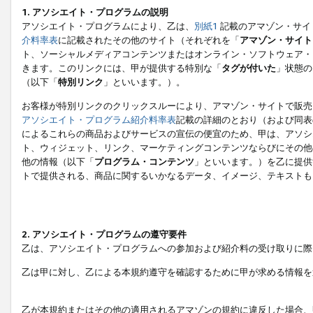
1. アソシエイト・プログラムの説明
アソシエイト・プログラムにより、乙は、
別紙1
記載のアマゾン・サイ
介料率表
に記載されたその他のサイト（それぞれを「
アマゾン・サイト
ト、ソーシャルメディアコンテンツまたはオンライン・ソフトウェア・
きます。このリンクには、甲が提供する特別な「
タグが付いた
」状態の
（以下「
特別リンク
」といいます。）。
お客様が特別リンクのクリックスルーにより、アマゾン・サイトで販売
アソシエイト・プログラム紹介料率表
記載の詳細のとおり（および同表
によるこれらの商品およびサービスの宣伝の便宜のため、甲は、アソシ
ト、ウィジェット、リンク、マーケティングコンテンツならびにその他
他の情報（以下「
プログラム・コンテンツ
」といいます。）を乙に提供
トで提供される、商品に関するいかなるデータ、イメージ、テキストも
2. アソシエイト・プログラムの遵守要件
乙は、アソシエイト・プログラムへの参加および紹介料の受け取りに際
乙は甲に対し、乙による本規約遵守を確認するために甲が求める情報を
乙が本規約またはその他の適用されるアマゾンの規約に違反した場合、