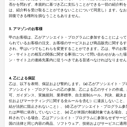
否かを問わず、本規約に基づき乙に支払うことができる一切の紹介料を
は、紹介料を受け取ることができないことについて同意し）ます。なお
回復できる権利を損なうこともありません。
3. アマゾンのお客様
甲のお客様は、乙がアソシエイト・プログラムに参加することによって
られているお客様の注文、お客様のサービスおよび商品販売に関するす
され、甲はいつでもこれらを変更することができます。乙は、甲のお客
ン・サイトとの相互の関係に関する事項について問い合わせがあった場
ン・サイト上の連絡先案内に従うべきである旨述べなければなりません
4. 乙による保証
乙は、以下を表明、保証および誓約します。 (a) 乙がアソシエイト・
アソシエイト・プログラムへの乙の参加、乙による乙のサイトの作成、
可、ガイダンス、実施規則、業界標準、自主規制ルール、判決、裁決ま
伝およびマーケティングに関する全ルールを含む）に違反しないこと、 
結が法的に阻止されないこと）、 (d) 乙がアソシエイト・プログラ
たは声明に依存していないこと、 (e) 乙が米国の制裁対象である場
科されている場合、乙はアソシエイト・プログラムに参加もせずサービス
国の法律と同じ内容の商品、ソフトウェア、技術およびサービスに適用さ