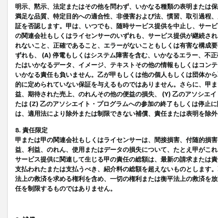
明示、黙示、法定またはその他を問わず、いかなる種類の表明または保
満足な品質、特定目的への適合性、非侵害および法、慣習、取引過程、
証を否認します。甲は、いつでも、随時サービス提供を中止し、サービ
の関連会社もしくはライセンサーのいずれも、サービス提供が継続され
れないこと、正確であること、エラーがないこともしくは有害な構成要
ずれも、 (A) 停電もしくはシステム障害を含む、いかなるエラー、不
たはいかなるデータ、イメージ、テキストその他の情報もしくはコンテ
いかなる責任も負いません。乙が甲もしくは他の個人もしくは団体から
的に定められていない保証を与えるものではありません。さらに、甲また
益、期待された売上、のれんその他の便益の損失、 (Y) 乙のアソシ
たは (Z) 乙のアソシエイト・プログラムへの参加の終了もしくは停
は、適用法により除外または制限できない補償、責任または表明を除外
8. 責任限定
甲または甲の関連会社もしくはライセンサーは、間接損害、付随的損害
益、利益、のれん、使用またはデータの損失について、たとえ甲がこれ
サービス提供に関連して生じる甲の責任の総額は、最新の請求または責
支払われたまたは支払うべき、紹介料の総額を超えないものとします。
法上の救済を求める権利を含め、一切の権利または衡平法上の救済を放
任を制限するものではありません。