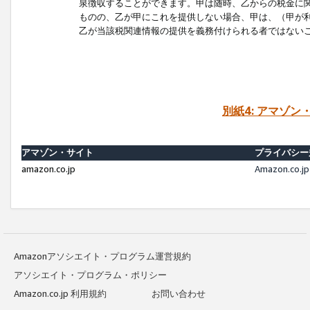
泉徴収することができます。甲は随時、乙からの税金に
ものの、乙が甲にこれを提供しない場合、甲は、（甲が
乙が当該税関連情報の提供を義務付けられる者ではない
別紙4: アマゾ
アマゾン・サイト
プライバシー
amazon.co.jp
Amazon.c
Amazonアソシエイト・プログラム運営規約
アソシエイト・プログラム・ポリシー
Amazon.co.jp 利用規約
お問い合わせ