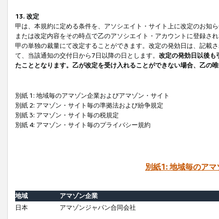
13. 改定
甲は、本規約に定める条件を、アソシエイト・サイト上に改定のお知ら
または改定内容をその時点で乙のアソシエイト・アカウントに登録され
甲の単独の裁量にて改定することができます。改定の発効日は、記載さ
て、当該通知の交付日から7日以降の日とします。
改定の発効日以後も
たこととなります。乙が改定を受け入れることができない場合、乙の唯
別紙 1: 地域毎のアマゾン企業およびアマゾン・サイト
別紙 2: アマゾン・サイト毎の準拠法および紛争規定
別紙 3: アマゾン・サイト毎の税規定
別紙 4: アマゾン・サイト毎のプライバシー規約
別紙1: 地域毎のア
地域
アマゾン企業
日本
アマゾンジャパン合同会社