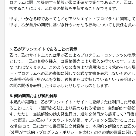
ログラムに関して提供する情報が常に正確かつ完全であること。乙は、
択することにより、乙自身の情報を更新することができます。
甲は、いかなる時であっても乙がアソシエイト・プログラムに関連して
甲は、乙が自身の期待に基づき行ういかなる行為についても責任を負い
5. 乙がアソシエイトであることの表示
乙は、乙のサイト上または甲が乙によるプログラム・コンテンツの表示ま
として、［乙の名称を挿入］は適格販売により収入を得ています。」ま
なければなりません。このような公表および適用法により求められる場
ト・プログラムへの乙の参加に関して公式な文書を表示しないものとし
の表明や誇張（甲が乙を支援、後援または支持しているという表明また
の間の関係を表明したり暗示したりしないものとします。
6. 契約期間および契約解除
本規約の期間は、乙がアソシエイト・サイトに登録または利用した時点
ることにより、（適用ある法により認められる場合は、自動的かつ訴訟
す。ただし、当該解除の効力発生日は、通知交付日から起算して7日後
トの管理」上の乙の「アカウントの閉鎖」オプションを選択することに
る場合には、乙に対する書面通知交付直後に、本規約を解除または乙のア
(b) 甲が本規約（プログラム・ポリシーを含む）のその他の違反に関し