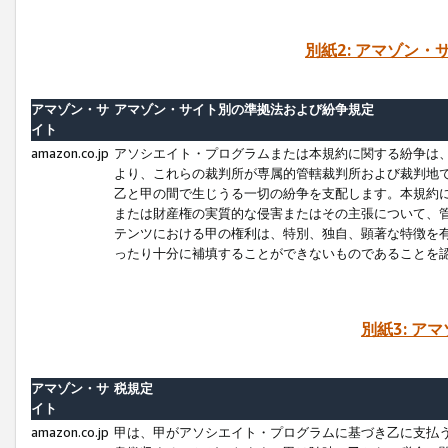
別紙2: アマゾン
アマゾン・サ
アマゾン・サイト別の準拠法および紛争規定
イト
amazon.co.jp
アソシエイト・プログラムまたは本規約に関する紛争は
より、これらの裁判所が専属的管轄裁判所および裁判地
乙と甲の間で生じうる一切の紛争を支配します。本規約
または財産権の実質的な侵害またはその主張について、
テンツにおける甲の権利は、特別、独自、顕著な特徴を
ったり十分に補填することができないものであることを
別紙3: ア
アマゾン・サ
税規定
イト
amazon.co.jp
甲は、甲がアソシエイト・プログラムに基づき乙に支払