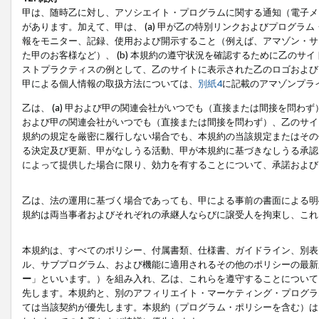
甲は、随時乙に対し、アソシエイト・プログラムに関する通知（電子メ
があります。加えて、甲は、 (a) 甲が乙の特別リンクおよびプログ
報をモニター、記録、使用および開示すること（例えば、アマゾン・サ
た甲のお客様など）、 (b) 本規約の遵守状況を確認するために乙のサイ
ストプラクティスの例として、乙のサイトに表示された乙のロゴおよび
甲による個人情報の取扱方法については、
別紙4
に記載のアマゾンプラ
乙は、 (a) 甲および甲の関連会社がいつでも（直接または間接を問わず
および甲の関連会社がいつでも（直接または間接を問わず）、乙のサイ
規約の規定を厳密に履行しない場合でも、本規約の当該規定またはその他
る決定及び更新、甲がなしうる活動、甲が本規約に基づきなしうる承認
によって提供した場合に限り、効力を有することについて、承諾および
乙は、法の運用に基づく場合であっても、甲による事前の書面による明
規約は両当事者およびそれぞれの承継人ならびに譲受人を拘束し、これ
本規約は、すべてのポリシー、付属書類、仕様書、ガイドライン、別表
ル、サブプログラム、および機能に適用されるその他のポリシーの最新
ー
」といいます。）を組み入れ、乙は、これらを遵守することについて
先します。本規約と、別のアフィリエイト・マーケティング・プログラ
ては当該契約が優先します。本規約（プログラム・ポリシーを含む）は