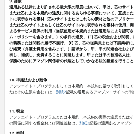
9. 補償
適用ある法律により許される最大限の限度において、甲は、乙のサイト
または乙による本規約の違反に関するあらゆる事柄について、直接または
トに表示される素材（乙のサイトまたはこれらの素材と他のアプリケーシ
または乙のサイト上もしくは乙のサイト内に表示される素材の使用、開発
よるサービス提供の利用（当該使用が本規約または適用法により認可され
ム・ポリシーを含みます。）の条件の違反、 (E) 乙の税金および関
の義務または関税の履行不履行、 (F) 乙、乙の従業員または下請業
び経費（弁護士費用を含みます。）請求から、甲、甲の関連会社および
御し、補償し、免責することに同意します。甲または甲の被指名人は、
保護のためにアマゾン関係者の代理としていかなる法的措置を行うこと
10. 準拠法および紛争
アソシエイト・プログラムもしくは本規約、本規約に基づく取引もしく
たはその主張を含む）は、
別紙2
記載の適用あるアマゾン・サイトの準
11. 税金
アソシエイト・プログラムまたは本規約（本規約の実際の違反またはそ
の関係に関する税金および関連義務は、
別紙3
記載の適用あるアマゾン
12. 雑則