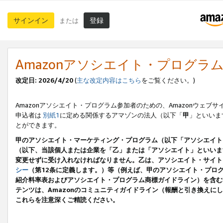
サインイン
登録
または
Amazonアソシエイト・プログラ
改定日: 2026/4/20
(
主な改定内容はこちら
をご覧ください。)
Amazonアソシエイト・プログラム参加者のための、Amazonウェブサ
申込者は
別紙1
に定める関係するアマゾンの法人（以下「
甲
」といいま
とができます。
甲のアソシエイト・マーケティング・プログラム（以下「アソシエイト
（以下、当該個人または企業を「乙」または「アソシエイト」といいま
変更せずに受け入れなければなりません。乙は、アソシエイト・サイト
シー
（第12条に定義します。）等（例えば、甲のアソシエイト・プロ
紹介料率表およびアソシエイト・プログラム商標ガイドライン）を含む本規
テンツは、Amazonのコミュニティガイドライン（報酬と引き換え
これらを注意深くご精読ください。