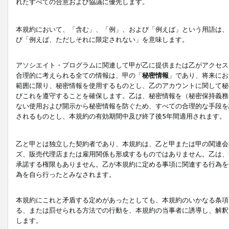
れたすべての合意および協議に優先します。
本規約において、「含む」、「例」、および「例えば」という用語は、
び「例えば、ただしそれに限定されない」を意味します。
アソシエイト・プログラムに関連して甲が乙に提供または乙がアクセス
合理的に考えられる全ての情報は、甲の「
秘密情報
」であり、将来にお
範囲に限り、秘密情報を使用するものとし、乙のアカウントに関して秘
びこれを遵守することを確保します。乙は、秘密情報を（秘密保持義務
ない使用および開示から秘密情報を防ぐため、すべての合理的な手段を
されるものとし、本規約の有効期間中及び終了後5年間適用されます。
乙と甲とは独立した契約者であり、本規約は、乙と甲または甲の関連会
ズ、販売代理店または雇用関係も形成するものではありません。乙は、
承諾する権限もありません。乙が本規約に定める事項に関連する行為を
為を自ら行ったとみなされます。
本規約にこれと矛盾する定めがあったとしても、本規約のいかなる条項
る、または罰せられる方法での行動を、本規約の当事者に誘導し、解釈
します。