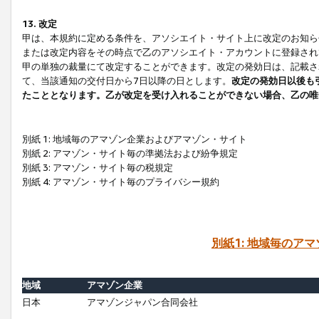
13. 改定
甲は、本規約に定める条件を、アソシエイト・サイト上に改定のお知ら
または改定内容をその時点で乙のアソシエイト・アカウントに登録され
甲の単独の裁量にて改定することができます。改定の発効日は、記載さ
て、当該通知の交付日から7日以降の日とします。
改定の発効日以後も
たこととなります。乙が改定を受け入れることができない場合、乙の唯
別紙 1: 地域毎のアマゾン企業およびアマゾン・サイト
別紙 2: アマゾン・サイト毎の準拠法および紛争規定
別紙 3: アマゾン・サイト毎の税規定
別紙 4: アマゾン・サイト毎のプライバシー規約
別紙1: 地域毎のア
地域
アマゾン企業
日本
アマゾンジャパン合同会社