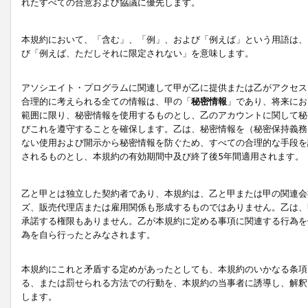
れたすべての合意および協議に優先します。
本規約において、「含む」、「例」、および「例えば」という用語は、
び「例えば、ただしそれに限定されない」を意味します。
アソシエイト・プログラムに関連して甲が乙に提供または乙がアクセス
合理的に考えられる全ての情報は、甲の「
秘密情報
」であり、将来にお
範囲に限り、秘密情報を使用するものとし、乙のアカウントに関して秘
びこれを遵守することを確保します。乙は、秘密情報を（秘密保持義務
ない使用および開示から秘密情報を防ぐため、すべての合理的な手段を
されるものとし、本規約の有効期間中及び終了後5年間適用されます。
乙と甲とは独立した契約者であり、本規約は、乙と甲または甲の関連会
ズ、販売代理店または雇用関係も形成するものではありません。乙は、
承諾する権限もありません。乙が本規約に定める事項に関連する行為を
為を自ら行ったとみなされます。
本規約にこれと矛盾する定めがあったとしても、本規約のいかなる条項
る、または罰せられる方法での行動を、本規約の当事者に誘導し、解釈
します。