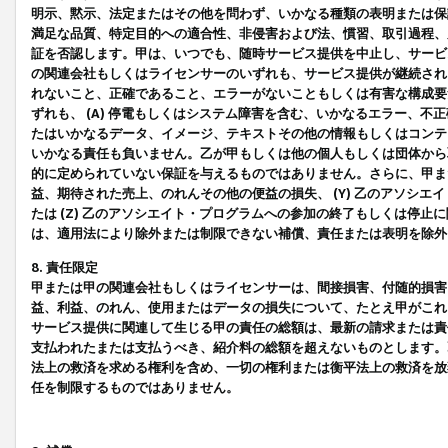
明示、黙示、法定またはその他を問わず、いかなる種類の表明または保
満足な品質、特定目的への適合性、非侵害および法、慣習、取引過程、
証を否認します。甲は、いつでも、随時サービス提供を中止し、サービ
の関連会社もしくはライセンサーのいずれも、サービス提供が継続され
れないこと、正確であること、エラーがないこともしくは有害な構成要
ずれも、 (A) 停電もしくはシステム障害を含む、いかなるエラー、不
たはいかなるデータ、イメージ、テキストその他の情報もしくはコンテ
いかなる責任も負いません。乙が甲もしくは他の個人もしくは団体から
的に定められていない保証を与えるものではありません。さらに、甲また
益、期待された売上、のれんその他の便益の損失、 (Y) 乙のアソシ
たは (Z) 乙のアソシエイト・プログラムへの参加の終了もしくは停
は、適用法により除外または制限できない補償、責任または表明を除外
8. 責任限定
甲または甲の関連会社もしくはライセンサーは、間接損害、付随的損害
益、利益、のれん、使用またはデータの損失について、たとえ甲がこれ
サービス提供に関連して生じる甲の責任の総額は、最新の請求または責
支払われたまたは支払うべき、紹介料の総額を超えないものとします。
法上の救済を求める権利を含め、一切の権利または衡平法上の救済を放
任を制限するものではありません。