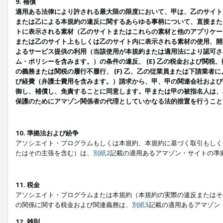
9. 補償
適用ある法律により許される最大限の限度において、甲は、乙のサイト
または乙による本規約の違反に関するあらゆる事柄について、直接または
トに表示される素材（乙のサイトまたはこれらの素材と他のアプリケーシ
または乙のサイト上もしくは乙のサイト内に表示される素材の使用、開発
よるサービス提供の利用（当該使用が本規約または適用法により認可され
ム・ポリシーを含みます。）の条件の違反、 (E) 乙の税金および関
の義務または関税の履行不履行、 (F) 乙、乙の従業員または下請業
び経費（弁護士費用を含みます。）請求から、甲、甲の関連会社および
御し、補償し、免責することに同意します。甲または甲の被指名人は、
保護のためにアマゾン関係者の代理としていかなる法的措置を行うこと
10. 準拠法および紛争
アソシエイト・プログラムもしくは本規約、本規約に基づく取引もしく
たはその主張を含む）は、
別紙2
記載の適用あるアマゾン・サイトの準
11. 税金
アソシエイト・プログラムまたは本規約（本規約の実際の違反またはそ
の関係に関する税金および関連義務は、
別紙3
記載の適用あるアマゾン
12. 雑則