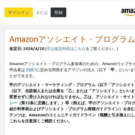
サインイン
登録
または
Amazonアソシエイト・プログラ
改定日: 2026/4/20
(
主な改定内容はこちら
をご覧ください。)
Amazonアソシエイト・プログラム参加者のための、Amazonウェブサ
申込者は
別紙1
に定める関係するアマゾンの法人（以下「
甲
」といいま
とができます。
甲のアソシエイト・マーケティング・プログラム（以下「アソシエイト
（以下、当該個人または企業を「乙」または「アソシエイト」といいま
変更せずに受け入れなければなりません。乙は、アソシエイト・サイト
シー
（第12条に定義します。）等（例えば、甲のアソシエイト・プロ
紹介料率表およびアソシエイト・プログラム商標ガイドライン）を含む本規
テンツは、Amazonのコミュニティガイドライン（報酬と引き換え
これらを注意深くご精読ください。