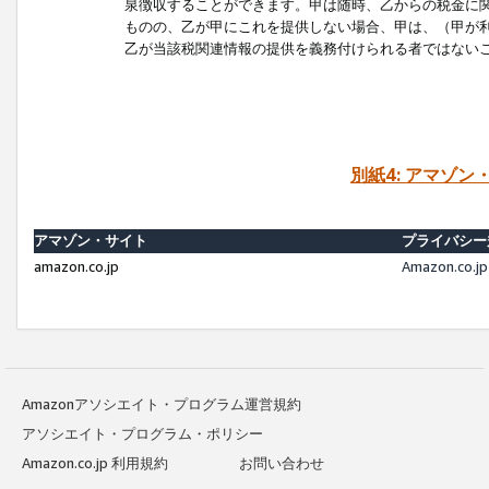
泉徴収することができます。甲は随時、乙からの税金に
ものの、乙が甲にこれを提供しない場合、甲は、（甲が
乙が当該税関連情報の提供を義務付けられる者ではない
別紙4: アマゾ
アマゾン・サイト
プライバシー
amazon.co.jp
Amazon.c
Amazonアソシエイト・プログラム運営規約
アソシエイト・プログラム・ポリシー
Amazon.co.jp 利用規約
お問い合わせ