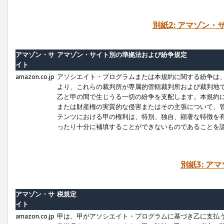
別紙2: アマゾン
アマゾン・サ
アマゾン・サイト別の準拠法および紛争規定
イト
amazon.co.jp
アソシエイト・プログラムまたは本規約に関する紛争は
より、これらの裁判所が専属的管轄裁判所および裁判地
乙と甲の間で生じうる一切の紛争を支配します。本規約
または財産権の実質的な侵害またはその主張について、
テンツにおける甲の権利は、特別、独自、顕著な特徴を
ったり十分に補填することができないものであることを
別紙3: ア
アマゾン・サ
税規定
イト
amazon.co.jp
甲は、甲がアソシエイト・プログラムに基づき乙に支払