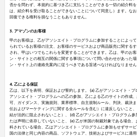
否かを問わず、本規約に基づき乙に支払うことができる一切の紹介料を
は、紹介料を受け取ることができないことについて同意し）ます。なお
回復できる権利を損なうこともありません。
3. アマゾンのお客様
甲のお客様は、乙がアソシエイト・プログラムに参加することによって
られているお客様の注文、お客様のサービスおよび商品販売に関するす
され、甲はいつでもこれらを変更することができます。乙は、甲のお客
ン・サイトとの相互の関係に関する事項について問い合わせがあった場
ン・サイト上の連絡先案内に従うべきである旨述べなければなりません
4. 乙による保証
乙は、以下を表明、保証および誓約します。 (a) 乙がアソシエイト・
アソシエイト・プログラムへの乙の参加、乙による乙のサイトの作成、
可、ガイダンス、実施規則、業界標準、自主規制ルール、判決、裁決ま
伝およびマーケティングに関する全ルールを含む）に違反しないこと、 
結が法的に阻止されないこと）、 (d) 乙がアソシエイト・プログラ
たは声明に依存していないこと、 (e) 乙が米国の制裁対象である場
科されている場合、乙はアソシエイト・プログラムに参加もせずサービス
国の法律と同じ内容の商品、ソフトウェア、技術およびサービスに適用さ