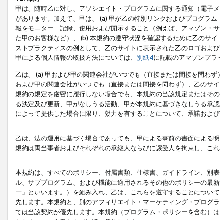
甲は、随時乙に対し、アソシエイト・プログラムに関する通知（電子メ
があります。加えて、甲は、 (a) 甲が乙の特別リンクおよびプログ
報をモニター、記録、使用および開示すること（例えば、アマゾン・サ
た甲のお客様など）、 (b) 本規約の遵守状況を確認するために乙のサイ
ストプラクティスの例として、乙のサイトに表示された乙のロゴおよび
甲による個人情報の取扱方法については、
別紙4
に記載のアマゾンプラ
乙は、 (a) 甲および甲の関連会社がいつでも（直接または間接を問わず
および甲の関連会社がいつでも（直接または間接を問わず）、乙のサイ
規約の規定を厳密に履行しない場合でも、本規約の当該規定またはその他
る決定及び更新、甲がなしうる活動、甲が本規約に基づきなしうる承認
によって提供した場合に限り、効力を有することについて、承諾および
乙は、法の運用に基づく場合であっても、甲による事前の書面による明
規約は両当事者およびそれぞれの承継人ならびに譲受人を拘束し、これ
本規約は、すべてのポリシー、付属書類、仕様書、ガイドライン、別表
ル、サブプログラム、および機能に適用されるその他のポリシーの最新
ー
」といいます。）を組み入れ、乙は、これらを遵守することについて
先します。本規約と、別のアフィリエイト・マーケティング・プログラ
ては当該契約が優先します。本規約（プログラム・ポリシーを含む）は