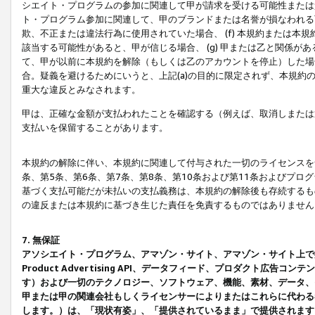
シエイト・プログラムの参加に関連して甲が請求を受ける可能性または責
ト・プログラム参加に関連して、甲のブランドまたは名誉が損なわれる可
欺、不正または違法行為に使用されていた場合、 (f) 本規約または
該当する可能性があると、甲が信じる場合、 (g) 甲または乙と関係
て、甲が以前に本規約を解除（もしくは乙のアカウントを停止）した場合
合。疑義を避けるためにいうと、上記(a)の目的に限定されず、本規約
重大な違反とみなされます。
甲は、正確な金額が支払われたことを確認する（例えば、取消しまたは
支払いを保留することがあります。
本規約の解除に伴い、本規約に関連して付与された一切のライセンスを
条、第5条、第6条、第7条、第8条、第10条および第11条およびプ
基づく支払可能だが未払いの支払義務は、本規約の解除後も存続するも
の違反または本規約に基づき生じた責任を免責するものではありません
7. 無保証
アソシエイト・プログラム、アマゾン・サイト、アマゾン・サイト上で
Product Advertising API、データフィード、プロダクト
す）および一切のテクノロジー、ソフトウェア、機能、素材、データ、
甲または甲の関連会社もしくライセンサーによりまたはこれらに代わる
します。）は、「現状有姿」、「提供されているまま」で提供されます