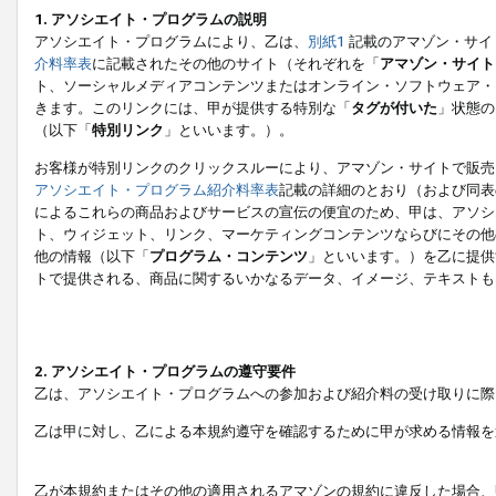
1. アソシエイト・プログラムの説明
アソシエイト・プログラムにより、乙は、
別紙1
記載のアマゾン・サイ
介料率表
に記載されたその他のサイト（それぞれを「
アマゾン・サイト
ト、ソーシャルメディアコンテンツまたはオンライン・ソフトウェア・
きます。このリンクには、甲が提供する特別な「
タグが付いた
」状態の
（以下「
特別リンク
」といいます。）。
お客様が特別リンクのクリックスルーにより、アマゾン・サイトで販売
アソシエイト・プログラム紹介料率表
記載の詳細のとおり（および同表
によるこれらの商品およびサービスの宣伝の便宜のため、甲は、アソシ
ト、ウィジェット、リンク、マーケティングコンテンツならびにその他
他の情報（以下「
プログラム・コンテンツ
」といいます。）を乙に提供
トで提供される、商品に関するいかなるデータ、イメージ、テキストも
2. アソシエイト・プログラムの遵守要件
乙は、アソシエイト・プログラムへの参加および紹介料の受け取りに際
乙は甲に対し、乙による本規約遵守を確認するために甲が求める情報を
乙が本規約またはその他の適用されるアマゾンの規約に違反した場合、