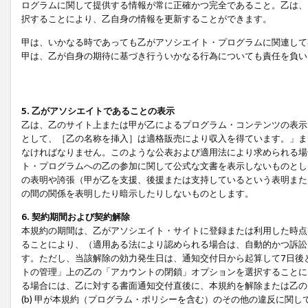
ログラムに関して提供する情報が常に正確かつ完全であること。乙は、
択することにより、乙自身の情報を更新することができます。
甲は、いかなる時であっても乙がアソシエイト・プログラムに関連して
甲は、乙が自身の期待に基づき行ういかなる行為についても責任を負い
5. 乙がアソシエイトであることの表示
乙は、乙のサイト上または甲が乙によるプログラム・コンテンツの表示ま
として、［乙の名称を挿入］は適格販売により収入を得ています。」ま
なければなりません。このような公表および適用法により求められる場
ト・プログラムへの乙の参加に関して公式な文書を表示しないものとし
の表明や誇張（甲が乙を支援、後援または支持しているという表明また
の間の関係を表明したり暗示したりしないものとします。
6. 契約期間および契約解除
本規約の期間は、乙がアソシエイト・サイトに登録または利用した時点
ることにより、（適用ある法により認められる場合は、自動的かつ訴訟
す。ただし、当該解除の効力発生日は、通知交付日から起算して7日後
トの管理」上の乙の「アカウントの閉鎖」オプションを選択することに
る場合には、乙に対する書面通知交付直後に、本規約を解除または乙のア
(b) 甲が本規約（プログラム・ポリシーを含む）のその他の違反に関し