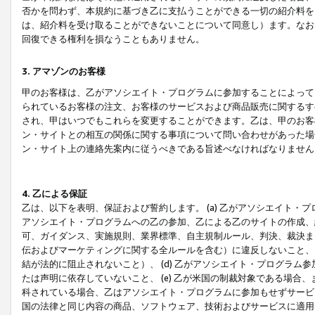
否かを問わず、本規約に基づき乙に支払うことができる一切の紹介料を
は、紹介料を受け取ることができないことについて同意し）ます。なお
回復できる権利を損なうこともありません。
3. アマゾンのお客様
甲のお客様は、乙がアソシエイト・プログラムに参加することによって
られているお客様の注文、お客様のサービスおよび商品販売に関するす
され、甲はいつでもこれらを変更することができます。乙は、甲のお客
ン・サイトとの相互の関係に関する事項について問い合わせがあった場
ン・サイト上の連絡先案内に従うべきである旨述べなければなりません
4. 乙による保証
乙は、以下を表明、保証および誓約します。 (a) 乙がアソシエイト・
アソシエイト・プログラムへの乙の参加、乙による乙のサイトの作成、
可、ガイダンス、実施規則、業界標準、自主規制ルール、判決、裁決ま
伝およびマーケティングに関する全ルールを含む）に違反しないこと、 
結が法的に阻止されないこと）、 (d) 乙がアソシエイト・プログラ
たは声明に依存していないこと、 (e) 乙が米国の制裁対象である場
科されている場合、乙はアソシエイト・プログラムに参加もせずサービス
国の法律と同じ内容の商品、ソフトウェア、技術およびサービスに適用さ