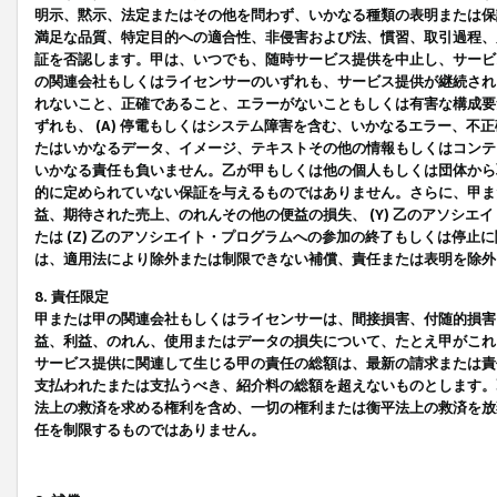
明示、黙示、法定またはその他を問わず、いかなる種類の表明または保
満足な品質、特定目的への適合性、非侵害および法、慣習、取引過程、
証を否認します。甲は、いつでも、随時サービス提供を中止し、サービ
の関連会社もしくはライセンサーのいずれも、サービス提供が継続され
れないこと、正確であること、エラーがないこともしくは有害な構成要
ずれも、 (A) 停電もしくはシステム障害を含む、いかなるエラー、不
たはいかなるデータ、イメージ、テキストその他の情報もしくはコンテ
いかなる責任も負いません。乙が甲もしくは他の個人もしくは団体から
的に定められていない保証を与えるものではありません。さらに、甲また
益、期待された売上、のれんその他の便益の損失、 (Y) 乙のアソシ
たは (Z) 乙のアソシエイト・プログラムへの参加の終了もしくは停
は、適用法により除外または制限できない補償、責任または表明を除外
8. 責任限定
甲または甲の関連会社もしくはライセンサーは、間接損害、付随的損害
益、利益、のれん、使用またはデータの損失について、たとえ甲がこれ
サービス提供に関連して生じる甲の責任の総額は、最新の請求または責
支払われたまたは支払うべき、紹介料の総額を超えないものとします。
法上の救済を求める権利を含め、一切の権利または衡平法上の救済を放
任を制限するものではありません。