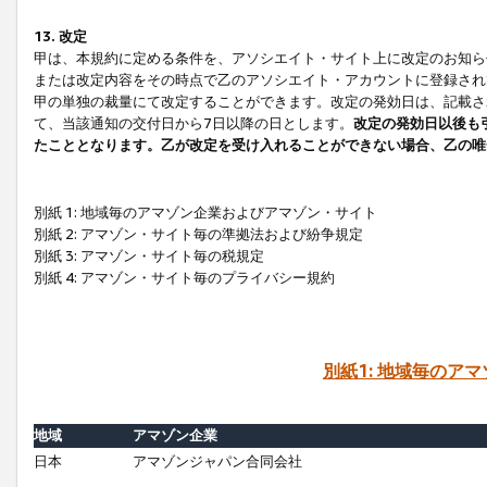
13. 改定
甲は、本規約に定める条件を、アソシエイト・サイト上に改定のお知ら
または改定内容をその時点で乙のアソシエイト・アカウントに登録され
甲の単独の裁量にて改定することができます。改定の発効日は、記載さ
て、当該通知の交付日から7日以降の日とします。
改定の発効日以後も
たこととなります。乙が改定を受け入れることができない場合、乙の唯
別紙 1: 地域毎のアマゾン企業およびアマゾン・サイト
別紙 2: アマゾン・サイト毎の準拠法および紛争規定
別紙 3: アマゾン・サイト毎の税規定
別紙 4: アマゾン・サイト毎のプライバシー規約
別紙1: 地域毎のア
地域
アマゾン企業
日本
アマゾンジャパン合同会社