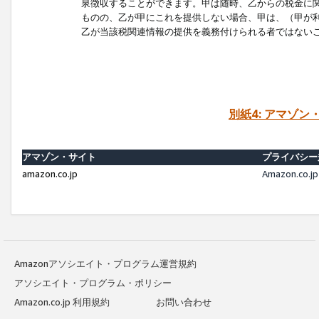
泉徴収することができます。甲は随時、乙からの税金に
ものの、乙が甲にこれを提供しない場合、甲は、（甲が
乙が当該税関連情報の提供を義務付けられる者ではない
別紙4: アマゾ
アマゾン・サイト
プライバシー
amazon.co.jp
Amazon.c
Amazonアソシエイト・プログラム運営規約
アソシエイト・プログラム・ポリシー
Amazon.co.jp 利用規約
お問い合わせ