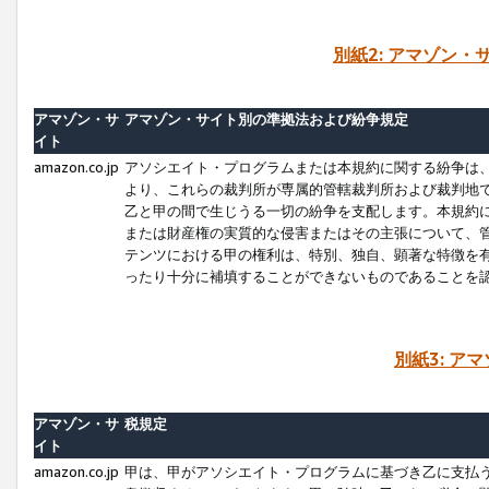
別紙2: アマゾン
アマゾン・サ
アマゾン・サイト別の準拠法および紛争規定
イト
amazon.co.jp
アソシエイト・プログラムまたは本規約に関する紛争は
より、これらの裁判所が専属的管轄裁判所および裁判地
乙と甲の間で生じうる一切の紛争を支配します。本規約
または財産権の実質的な侵害またはその主張について、
テンツにおける甲の権利は、特別、独自、顕著な特徴を
ったり十分に補填することができないものであることを
別紙3: ア
アマゾン・サ
税規定
イト
amazon.co.jp
甲は、甲がアソシエイト・プログラムに基づき乙に支払