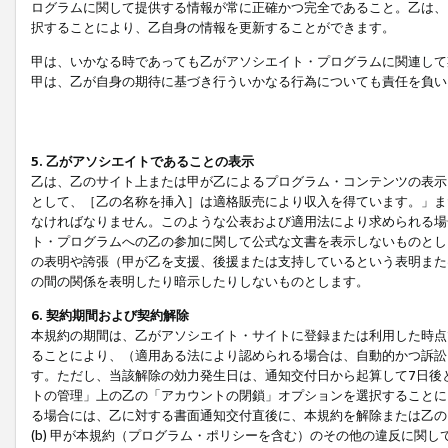
ログラムに関して提供する情報が常に正確かつ完全であること。乙は、
択することにより、乙自身の情報を更新することができます。
甲は、いかなる時であっても乙がアソシエイト・プログラムに関連して
甲は、乙が自身の期待に基づき行ういかなる行為についても責任を負い
5. 乙がアソシエイトであることの表示
乙は、乙のサイト上または甲が乙によるプログラム・コンテンツの表示ま
として、［乙の名称を挿入］は適格販売により収入を得ています。」ま
なければなりません。このような公表および適用法により求められる場
ト・プログラムへの乙の参加に関して公式な文書を表示しないものとし
の表明や誇張（甲が乙を支援、後援または支持しているという表明また
の間の関係を表明したり暗示したりしないものとします。
6. 契約期間および契約解除
本規約の期間は、乙がアソシエイト・サイトに登録または利用した時点
ることにより、（適用ある法により認められる場合は、自動的かつ訴訟
す。ただし、当該解除の効力発生日は、通知交付日から起算して7日後
トの管理」上の乙の「アカウントの閉鎖」オプションを選択することに
る場合には、乙に対する書面通知交付直後に、本規約を解除または乙のア
(b) 甲が本規約（プログラム・ポリシーを含む）のその他の違反に関し