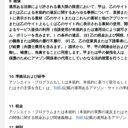
9. 補償
適用ある法律により許される最大限の限度において、甲は、乙のサイト
または乙による本規約の違反に関するあらゆる事柄について、直接または
トに表示される素材（乙のサイトまたはこれらの素材と他のアプリケーシ
または乙のサイト上もしくは乙のサイト内に表示される素材の使用、開発
よるサービス提供の利用（当該使用が本規約または適用法により認可され
ム・ポリシーを含みます。）の条件の違反、 (E) 乙の税金および関
の義務または関税の履行不履行、 (F) 乙、乙の従業員または下請業
び経費（弁護士費用を含みます。）請求から、甲、甲の関連会社および
御し、補償し、免責することに同意します。甲または甲の被指名人は、
保護のためにアマゾン関係者の代理としていかなる法的措置を行うこと
10. 準拠法および紛争
アソシエイト・プログラムもしくは本規約、本規約に基づく取引もしく
たはその主張を含む）は、
別紙2
記載の適用あるアマゾン・サイトの準
11. 税金
アソシエイト・プログラムまたは本規約（本規約の実際の違反またはそ
の関係に関する税金および関連義務は、
別紙3
記載の適用あるアマゾン
12. 雑則