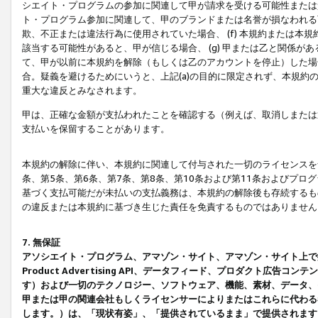
シエイト・プログラムの参加に関連して甲が請求を受ける可能性または責
ト・プログラム参加に関連して、甲のブランドまたは名誉が損なわれる可
欺、不正または違法行為に使用されていた場合、 (f) 本規約または
該当する可能性があると、甲が信じる場合、 (g) 甲または乙と関係
て、甲が以前に本規約を解除（もしくは乙のアカウントを停止）した場合
合。疑義を避けるためにいうと、上記(a)の目的に限定されず、本規約
重大な違反とみなされます。
甲は、正確な金額が支払われたことを確認する（例えば、取消しまたは
支払いを保留することがあります。
本規約の解除に伴い、本規約に関連して付与された一切のライセンスを
条、第5条、第6条、第7条、第8条、第10条および第11条およびプ
基づく支払可能だが未払いの支払義務は、本規約の解除後も存続するも
の違反または本規約に基づき生じた責任を免責するものではありません
7. 無保証
アソシエイト・プログラム、アマゾン・サイト、アマゾン・サイト上で
Product Advertising API、データフィード、プロダクト
す）および一切のテクノロジー、ソフトウェア、機能、素材、データ、
甲または甲の関連会社もしくライセンサーによりまたはこれらに代わる
します。）は、「現状有姿」、「提供されているまま」で提供されます