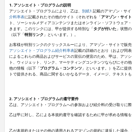
1. アソシエイト・プログラムの説明
アソシエイト・プログラムにより、乙は、
別紙1
記載のアマゾン・サイ
介料率表
に記載されたその他のサイト（それぞれを「
アマゾン・サイト
ト、ソーシャルメディアコンテンツまたはオンライン・ソフトウェア・
きます。このリンクには、甲が提供する特別な「
タグが付いた
」状態の
（以下「
特別リンク
」といいます。）。
お客様が特別リンクのクリックスルーにより、アマゾン・サイトで販売
アソシエイト・プログラム紹介料率表
記載の詳細のとおり（および同表
によるこれらの商品およびサービスの宣伝の便宜のため、甲は、アソシ
ト、ウィジェット、リンク、マーケティングコンテンツならびにその他
他の情報（以下「
プログラム・コンテンツ
」といいます。）を乙に提供
トで提供される、商品に関するいかなるデータ、イメージ、テキストも
2. アソシエイト・プログラムの遵守要件
乙は、アソシエイト・プログラムへの参加および紹介料の受け取りに際
乙は甲に対し、乙による本規約遵守を確認するために甲が求める情報を
乙が本規約またはその他の適用されるアマゾンの規約に違反した場合、