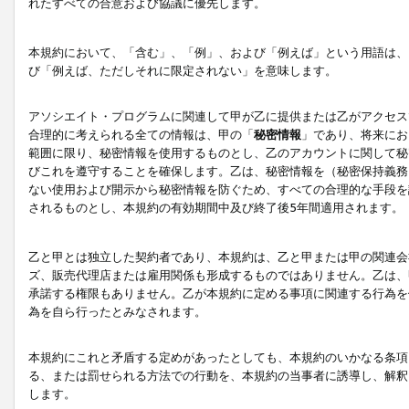
れたすべての合意および協議に優先します。
本規約において、「含む」、「例」、および「例えば」という用語は、
び「例えば、ただしそれに限定されない」を意味します。
アソシエイト・プログラムに関連して甲が乙に提供または乙がアクセス
合理的に考えられる全ての情報は、甲の「
秘密情報
」であり、将来にお
範囲に限り、秘密情報を使用するものとし、乙のアカウントに関して秘
びこれを遵守することを確保します。乙は、秘密情報を（秘密保持義務
ない使用および開示から秘密情報を防ぐため、すべての合理的な手段を
されるものとし、本規約の有効期間中及び終了後5年間適用されます。
乙と甲とは独立した契約者であり、本規約は、乙と甲または甲の関連会
ズ、販売代理店または雇用関係も形成するものではありません。乙は、
承諾する権限もありません。乙が本規約に定める事項に関連する行為を
為を自ら行ったとみなされます。
本規約にこれと矛盾する定めがあったとしても、本規約のいかなる条項
る、または罰せられる方法での行動を、本規約の当事者に誘導し、解釈
します。