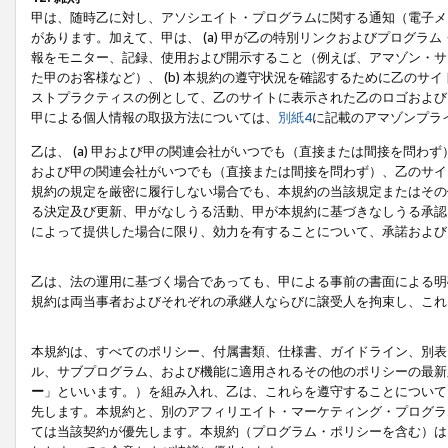
甲は、随時乙に対し、アソシエイト・プログラムに関する通知（電子メ
があります。加えて、甲は、 (a) 甲が乙の特別リンクおよびプログ
報をモニター、記録、使用および開示すること（例えば、アマゾン・サ
た甲のお客様など）、 (b) 本規約の遵守状況を確認するために乙のサイ
ストプラクティスの例として、乙のサイトに表示された乙のロゴおよび
甲による個人情報の取扱方法については、
別紙4
に記載のアマゾンプラ
乙は、 (a) 甲および甲の関連会社がいつでも（直接または間接を問わず
および甲の関連会社がいつでも（直接または間接を問わず）、乙のサイ
規約の規定を厳密に履行しない場合でも、本規約の当該規定またはその他
る決定及び更新、甲がなしうる活動、甲が本規約に基づきなしうる承認
によって提供した場合に限り、効力を有することについて、承諾および
乙は、法の運用に基づく場合であっても、甲による事前の書面による明
規約は両当事者およびそれぞれの承継人ならびに譲受人を拘束し、これ
本規約は、すべてのポリシー、付属書類、仕様書、ガイドライン、別表
ル、サブプログラム、および機能に適用されるその他のポリシーの最新
ー
」といいます。）を組み入れ、乙は、これらを遵守することについて
先します。本規約と、別のアフィリエイト・マーケティング・プログラ
ては当該契約が優先します。本規約（プログラム・ポリシーを含む）は