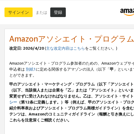
サインイン
登録
または
Amazonアソシエイト・プログラ
改定日: 2026/4/20
(
主な改定内容はこちら
をご覧ください。)
Amazonアソシエイト・プログラム参加者のための、Amazonウェブサ
申込者は
別紙1
に定める関係するアマゾンの法人（以下「
甲
」といいま
とができます。
甲のアソシエイト・マーケティング・プログラム（以下「アソシエイト
（以下、当該個人または企業を「乙」または「アソシエイト」といいま
変更せずに受け入れなければなりません。乙は、アソシエイト・サイト
シー
（第12条に定義します。）等（例えば、甲のアソシエイト・プロ
紹介料率表およびアソシエイト・プログラム商標ガイドライン）を含む本規
テンツは、Amazonのコミュニティガイドライン（報酬と引き換え
これらを注意深くご精読ください。