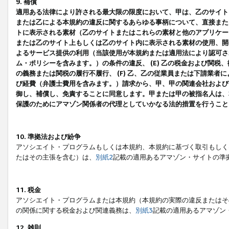
9. 補償
適用ある法律により許される最大限の限度において、甲は、乙のサイト
または乙による本規約の違反に関するあらゆる事柄について、直接または
トに表示される素材（乙のサイトまたはこれらの素材と他のアプリケーシ
または乙のサイト上もしくは乙のサイト内に表示される素材の使用、開発
よるサービス提供の利用（当該使用が本規約または適用法により認可され
ム・ポリシーを含みます。）の条件の違反、 (E) 乙の税金および関
の義務または関税の履行不履行、 (F) 乙、乙の従業員または下請業
び経費（弁護士費用を含みます。）請求から、甲、甲の関連会社および
御し、補償し、免責することに同意します。甲または甲の被指名人は、
保護のためにアマゾン関係者の代理としていかなる法的措置を行うこと
10. 準拠法および紛争
アソシエイト・プログラムもしくは本規約、本規約に基づく取引もしく
たはその主張を含む）は、
別紙2
記載の適用あるアマゾン・サイトの準
11. 税金
アソシエイト・プログラムまたは本規約（本規約の実際の違反またはそ
の関係に関する税金および関連義務は、
別紙3
記載の適用あるアマゾン
12. 雑則