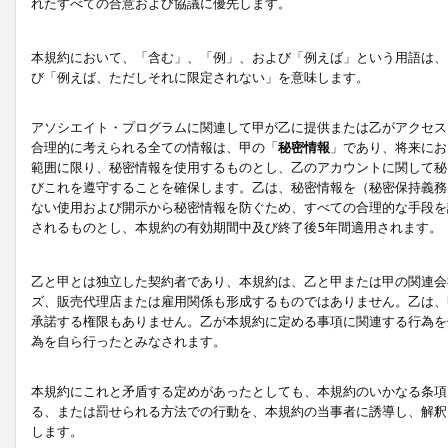
れたすべての合意および協議に優先します。
本規約において、「含む」、「例」、および「例えば」という用語は、
び「例えば、ただしそれに限定されない」を意味します。
アソシエイト・プログラムに関連して甲が乙に提供または乙がアクセス
合理的に考えられる全ての情報は、甲の「
秘密情報
」であり、将来にお
範囲に限り、秘密情報を使用するものとし、乙のアカウントに関して秘
びこれを遵守することを確保します。乙は、秘密情報を（秘密保持義務
ない使用および開示から秘密情報を防ぐため、すべての合理的な手段を
されるものとし、本規約の有効期間中及び終了後5年間適用されます。
乙と甲とは独立した契約者であり、本規約は、乙と甲または甲の関連会
ズ、販売代理店または雇用関係も形成するものではありません。乙は、
承諾する権限もありません。乙が本規約に定める事項に関連する行為を
為を自ら行ったとみなされます。
本規約にこれと矛盾する定めがあったとしても、本規約のいかなる条項
る、または罰せられる方法での行動を、本規約の当事者に誘導し、解釈
します。