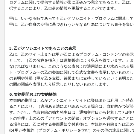
ログラムに関して提供する情報が常に正確かつ完全であること。乙は、
択することにより、乙自身の情報を更新することができます。
甲は、いかなる時であっても乙がアソシエイト・プログラムに関連して
甲は、乙が自身の期待に基づき行ういかなる行為についても責任を負い
5. 乙がアソシエイトであることの表示
乙は、乙のサイト上または甲が乙によるプログラム・コンテンツの表示ま
として、［乙の名称を挿入］は適格販売により収入を得ています。」ま
なければなりません。このような公表および適用法により求められる場
ト・プログラムへの乙の参加に関して公式な文書を表示しないものとし
の表明や誇張（甲が乙を支援、後援または支持しているという表明また
の間の関係を表明したり暗示したりしないものとします。
6. 契約期間および契約解除
本規約の期間は、乙がアソシエイト・サイトに登録または利用した時点
ることにより、（適用ある法により認められる場合は、自動的かつ訴訟
す。ただし、当該解除の効力発生日は、通知交付日から起算して7日後
トの管理」上の乙の「アカウントの閉鎖」オプションを選択することに
る場合には、乙に対する書面通知交付直後に、本規約を解除または乙のア
(b) 甲が本規約（プログラム・ポリシーを含む）のその他の違反に関し