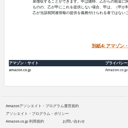
泉徴収することができます。甲は随時、乙からの税金に
ものの、乙が甲にこれを提供しない場合、甲は、（甲が
乙が当該税関連情報の提供を義務付けられる者ではない
別紙4: アマゾ
アマゾン・サイト
プライバシー
amazon.co.jp
Amazon.c
Amazonアソシエイト・プログラム運営規約
アソシエイト・プログラム・ポリシー
Amazon.co.jp 利用規約
お問い合わせ