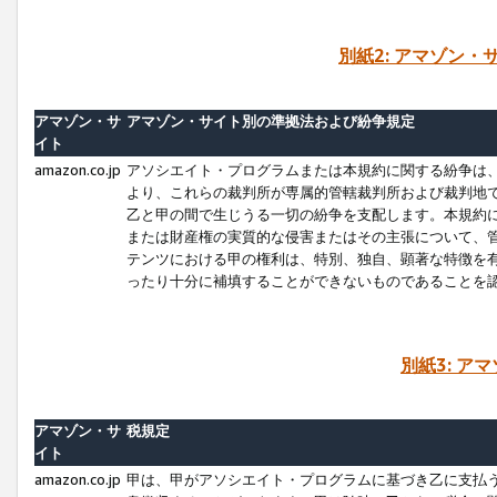
別紙2: アマゾン
アマゾン・サ
アマゾン・サイト別の準拠法および紛争規定
イト
amazon.co.jp
アソシエイト・プログラムまたは本規約に関する紛争は
より、これらの裁判所が専属的管轄裁判所および裁判地
乙と甲の間で生じうる一切の紛争を支配します。本規約
または財産権の実質的な侵害またはその主張について、
テンツにおける甲の権利は、特別、独自、顕著な特徴を
ったり十分に補填することができないものであることを
別紙3: ア
アマゾン・サ
税規定
イト
amazon.co.jp
甲は、甲がアソシエイト・プログラムに基づき乙に支払