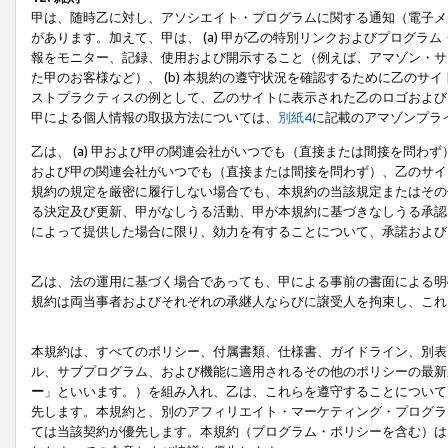
甲は、随時乙に対し、アソシエイト・プログラムに関する通知（電子メ
があります。加えて、甲は、 (a) 甲が乙の特別リンクおよびプログ
報をモニター、記録、使用および開示すること（例えば、アマゾン・サ
た甲のお客様など）、 (b) 本規約の遵守状況を確認するために乙のサイ
ストプラクティスの例として、乙のサイトに表示された乙のロゴおよび
甲による個人情報の取扱方法については、
別紙4
に記載のアマゾンプラ
乙は、 (a) 甲および甲の関連会社がいつでも（直接または間接を問わず
および甲の関連会社がいつでも（直接または間接を問わず）、乙のサイ
規約の規定を厳密に履行しない場合でも、本規約の当該規定またはその他
る決定及び更新、甲がなしうる活動、甲が本規約に基づきなしうる承認
によって提供した場合に限り、効力を有することについて、承諾および
乙は、法の運用に基づく場合であっても、甲による事前の書面による明
規約は両当事者およびそれぞれの承継人ならびに譲受人を拘束し、これ
本規約は、すべてのポリシー、付属書類、仕様書、ガイドライン、別表
ル、サブプログラム、および機能に適用されるその他のポリシーの最新
ー
」といいます。）を組み入れ、乙は、これらを遵守することについて
先します。本規約と、別のアフィリエイト・マーケティング・プログラ
ては当該契約が優先します。本規約（プログラム・ポリシーを含む）は