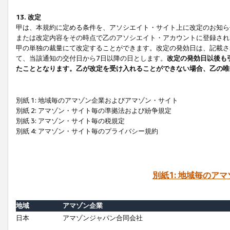
13. 改定
甲は、本規約に定める条件を、アソシエイト・サイト上に改定のお知ら
または改定内容をその時点で乙のアソシエイト・アカウントに登録され
甲の単独の裁量にて改定することができます。改定の発効日は、記載さ
て、当該通知の交付日から7日以降の日とします。
改定の発効日以後も
たこととなります。乙が改定を受け入れることができない場合、乙の唯
別紙 1: 地域毎のアマゾン企業およびアマゾン・サイト
別紙 2: アマゾン・サイト毎の準拠法および紛争規定
別紙 3: アマゾン・サイト毎の税規定
別紙 4: アマゾン・サイト毎のプライバシー規約
別紙1: 地域毎のア
地域
アマゾン企業
日本
アマゾンジャパン合同会社