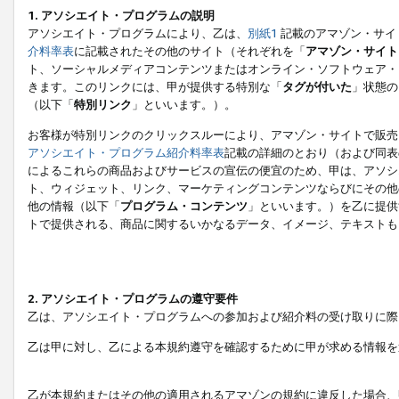
1. アソシエイト・プログラムの説明
アソシエイト・プログラムにより、乙は、
別紙1
記載のアマゾン・サイ
介料率表
に記載されたその他のサイト（それぞれを「
アマゾン・サイト
ト、ソーシャルメディアコンテンツまたはオンライン・ソフトウェア・
きます。このリンクには、甲が提供する特別な「
タグが付いた
」状態の
（以下「
特別リンク
」といいます。）。
お客様が特別リンクのクリックスルーにより、アマゾン・サイトで販売
アソシエイト・プログラム紹介料率表
記載の詳細のとおり（および同表
によるこれらの商品およびサービスの宣伝の便宜のため、甲は、アソシ
ト、ウィジェット、リンク、マーケティングコンテンツならびにその他
他の情報（以下「
プログラム・コンテンツ
」といいます。）を乙に提供
トで提供される、商品に関するいかなるデータ、イメージ、テキストも
2. アソシエイト・プログラムの遵守要件
乙は、アソシエイト・プログラムへの参加および紹介料の受け取りに際
乙は甲に対し、乙による本規約遵守を確認するために甲が求める情報を
乙が本規約またはその他の適用されるアマゾンの規約に違反した場合、