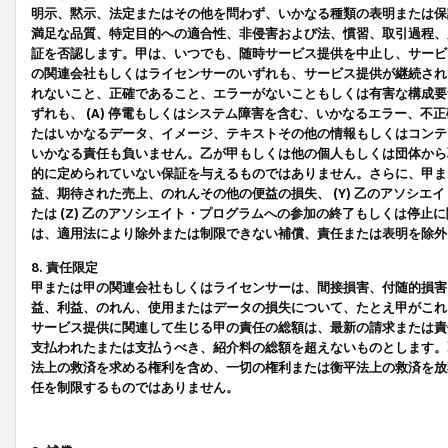
明示、黙示、法定またはその他を問わず、いかなる種類の表明または保
満足な品質、特定目的への適合性、非侵害および法、慣習、取引過程、
証を否認します。甲は、いつでも、随時サービス提供を中止し、サービ
の関連会社もしくはライセンサーのいずれも、サービス提供が継続され
れないこと、正確であること、エラーがないこともしくは有害な構成要
ずれも、 (A) 停電もしくはシステム障害を含む、いかなるエラー、不
たはいかなるデータ、イメージ、テキストその他の情報もしくはコンテ
いかなる責任も負いません。乙が甲もしくは他の個人もしくは団体から
的に定められていない保証を与えるものではありません。さらに、甲また
益、期待された売上、のれんその他の便益の損失、 (Y) 乙のアソシ
たは (Z) 乙のアソシエイト・プログラムへの参加の終了もしくは停
は、適用法により除外または制限できない補償、責任または表明を除外
8. 責任限定
甲または甲の関連会社もしくはライセンサーは、間接損害、付随的損害
益、利益、のれん、使用またはデータの損失について、たとえ甲がこれ
サービス提供に関連して生じる甲の責任の総額は、最新の請求または責
支払われたまたは支払うべき、紹介料の総額を超えないものとします。
法上の救済を求める権利を含め、一切の権利または衡平法上の救済を放
任を制限するものではありません。