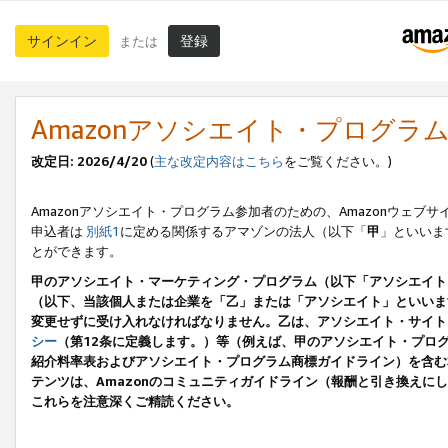
サインイン
登録
または
Amazonアソシエイト・プログラ
改定日: 2026/4/20
(
主な改定内容はこちら
をご覧ください。)
Amazonアソシエイト・プログラム参加者のための、Amazonウェブサ
申込者は
別紙1
に定める関係するアマゾンの法人（以下「
甲
」といいま
とができます。
甲のアソシエイト・マーケティング・プログラム（以下「アソシエイト
（以下、当該個人または企業を「乙」または「アソシエイト」といいま
変更せずに受け入れなければなりません。乙は、アソシエイト・サイト
シー
（第12条に定義します。）等（例えば、甲のアソシエイト・プロ
紹介料率表およびアソシエイト・プログラム商標ガイドライン）を含む本規
テンツは、Amazonのコミュニティガイドライン（報酬と引き換え
これらを注意深くご精読ください。