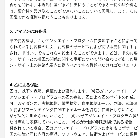
否かを問わず、本規約に基づき乙に支払うことができる一切の紹介料を
は、紹介料を受け取ることができないことについて同意し）ます。なお
回復できる権利を損なうこともありません。
3. アマゾンのお客様
甲のお客様は、乙がアソシエイト・プログラムに参加することによって
られているお客様の注文、お客様のサービスおよび商品販売に関するす
され、甲はいつでもこれらを変更することができます。乙は、甲のお客
ン・サイトとの相互の関係に関する事項について問い合わせがあった場
ン・サイト上の連絡先案内に従うべきである旨述べなければなりません
4. 乙による保証
乙は、以下を表明、保証および誓約します。 (a) 乙がアソシエイト・
アソシエイト・プログラムへの乙の参加、乙による乙のサイトの作成、
可、ガイダンス、実施規則、業界標準、自主規制ルール、判決、裁決ま
伝およびマーケティングに関する全ルールを含む）に違反しないこと、 
結が法的に阻止されないこと）、 (d) 乙がアソシエイト・プログラ
たは声明に依存していないこと、 (e) 乙が米国の制裁対象である場
科されている場合、乙はアソシエイト・プログラムに参加もせずサービス
国の法律と同じ内容の商品、ソフトウェア、技術およびサービスに適用さ