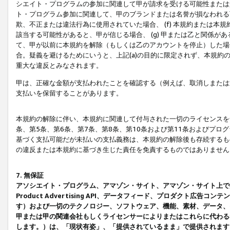
シエイト・プログラムの参加に関連して甲が請求を受ける可能性または責
ト・プログラム参加に関連して、甲のブランドまたは名誉が損なわれる可
欺、不正または違法行為に使用されていた場合、 (f) 本規約または
該当する可能性があると、甲が信じる場合、 (g) 甲または乙と関係
て、甲が以前に本規約を解除（もしくは乙のアカウントを停止）した場合
合。疑義を避けるためにいうと、上記(a)の目的に限定されず、本規約
重大な違反とみなされます。
甲は、正確な金額が支払われたことを確認する（例えば、取消しまたは
支払いを保留することがあります。
本規約の解除に伴い、本規約に関連して付与された一切のライセンスを
条、第5条、第6条、第7条、第8条、第10条および第11条およびプ
基づく支払可能だが未払いの支払義務は、本規約の解除後も存続するも
の違反または本規約に基づき生じた責任を免責するものではありません
7. 無保証
アソシエイト・プログラム、アマゾン・サイト、アマゾン・サイト上で
Product Advertising API、データフィード、プロダクト
す）および一切のテクノロジー、ソフトウェア、機能、素材、データ、
甲または甲の関連会社もしくライセンサーによりまたはこれらに代わる
します。）は、「現状有姿」、「提供されているまま」で提供されます