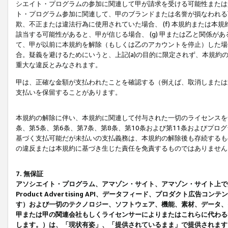
シエイト・プログラムの参加に関連して甲が請求を受ける可能性または責
ト・プログラム参加に関連して、甲のブランドまたは名誉が損なわれる可
欺、不正または違法行為に使用されていた場合、 (f) 本規約または
該当する可能性があると、甲が信じる場合、 (g) 甲または乙と関係
て、甲が以前に本規約を解除（もしくは乙のアカウントを停止）した場合
合。疑義を避けるためにいうと、上記(a)の目的に限定されず、本規約
重大な違反とみなされます。
甲は、正確な金額が支払われたことを確認する（例えば、取消しまたは
支払いを保留することがあります。
本規約の解除に伴い、本規約に関連して付与された一切のライセンスを
条、第5条、第6条、第7条、第8条、第10条および第11条およびプ
基づく支払可能だが未払いの支払義務は、本規約の解除後も存続するも
の違反または本規約に基づき生じた責任を免責するものではありません
7. 無保証
アソシエイト・プログラム、アマゾン・サイト、アマゾン・サイト上で
Product Advertising API、データフィード、プロダクト
す）および一切のテクノロジー、ソフトウェア、機能、素材、データ、
甲または甲の関連会社もしくライセンサーによりまたはこれらに代わる
します。）は、「現状有姿」、「提供されているまま」で提供されます