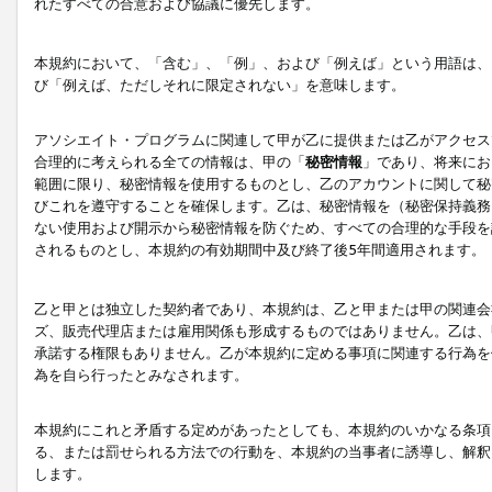
れたすべての合意および協議に優先します。
本規約において、「含む」、「例」、および「例えば」という用語は、
び「例えば、ただしそれに限定されない」を意味します。
アソシエイト・プログラムに関連して甲が乙に提供または乙がアクセス
合理的に考えられる全ての情報は、甲の「
秘密情報
」であり、将来にお
範囲に限り、秘密情報を使用するものとし、乙のアカウントに関して秘
びこれを遵守することを確保します。乙は、秘密情報を（秘密保持義務
ない使用および開示から秘密情報を防ぐため、すべての合理的な手段を
されるものとし、本規約の有効期間中及び終了後5年間適用されます。
乙と甲とは独立した契約者であり、本規約は、乙と甲または甲の関連会
ズ、販売代理店または雇用関係も形成するものではありません。乙は、
承諾する権限もありません。乙が本規約に定める事項に関連する行為を
為を自ら行ったとみなされます。
本規約にこれと矛盾する定めがあったとしても、本規約のいかなる条項
る、または罰せられる方法での行動を、本規約の当事者に誘導し、解釈
します。