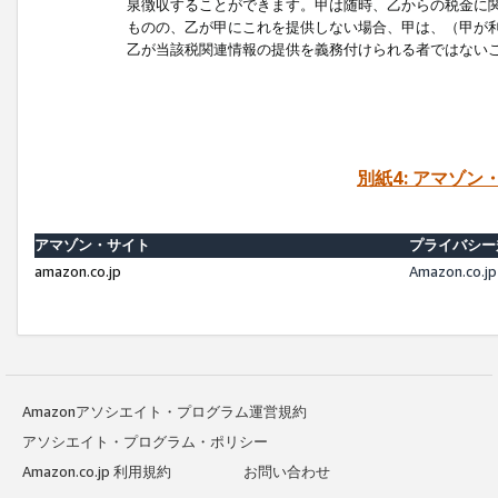
泉徴収することができます。甲は随時、乙からの税金に
ものの、乙が甲にこれを提供しない場合、甲は、（甲が
乙が当該税関連情報の提供を義務付けられる者ではない
別紙4: アマゾ
アマゾン・サイト
プライバシー
amazon.co.jp
Amazon.c
Amazonアソシエイト・プログラム運営規約
アソシエイト・プログラム・ポリシー
Amazon.co.jp 利用規約
お問い合わせ