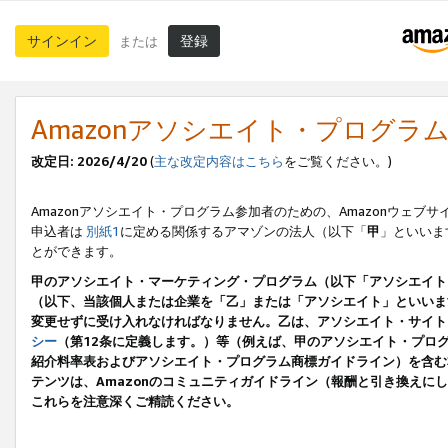
サインイン
登録
または
Amazonアソシエイト・プログラ
改定日: 2026/4/20
(
主な改定内容はこちら
をご覧ください。)
Amazonアソシエイト・プログラム参加者のための、Amazonウェブサ
申込者は
別紙1
に定める関係するアマゾンの法人（以下「
甲
」といいま
とができます。
甲のアソシエイト・マーケティング・プログラム（以下「アソシエイト
（以下、当該個人または企業を「乙」または「アソシエイト」といいま
変更せずに受け入れなければなりません。乙は、アソシエイト・サイト
シー
（第12条に定義します。）等（例えば、甲のアソシエイト・プロ
紹介料率表およびアソシエイト・プログラム商標ガイドライン）を含む本規
テンツは、Amazonのコミュニティガイドライン（報酬と引き換え
これらを注意深くご精読ください。