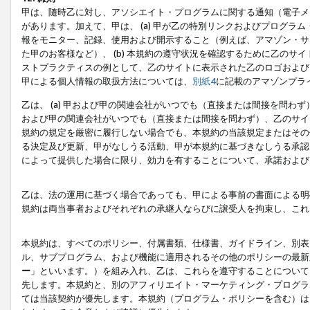
甲は、随時乙に対し、アソシエイト・プログラムに関する通知（電子メ
があります。加えて、甲は、 (a) 甲が乙の特別リンクおよびプログ
報をモニター、記録、使用および開示すること（例えば、アマゾン・サ
た甲のお客様など）、 (b) 本規約の遵守状況を確認するために乙のサイ
ストプラクティスの例として、乙のサイトに表示された乙のロゴおよび
甲による個人情報の取扱方法については、
別紙4
に記載のアマゾンプラ
乙は、 (a) 甲および甲の関連会社がいつでも（直接または間接を問わず
および甲の関連会社がいつでも（直接または間接を問わず）、乙のサイ
規約の規定を厳密に履行しない場合でも、本規約の当該規定またはその他
る決定及び更新、甲がなしうる活動、甲が本規約に基づきなしうる承認
によって提供した場合に限り、効力を有することについて、承諾および
乙は、法の運用に基づく場合であっても、甲による事前の書面による明
規約は両当事者およびそれぞれの承継人ならびに譲受人を拘束し、これ
本規約は、すべてのポリシー、付属書類、仕様書、ガイドライン、別表
ル、サブプログラム、および機能に適用されるその他のポリシーの最新
ー
」といいます。）を組み入れ、乙は、これらを遵守することについて
先します。本規約と、別のアフィリエイト・マーケティング・プログラ
ては当該契約が優先します。本規約（プログラム・ポリシーを含む）は