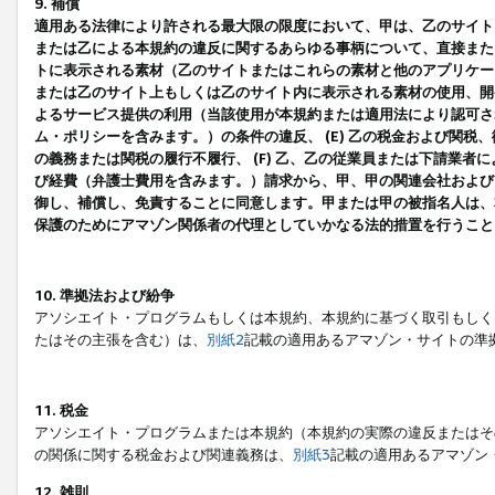
9. 補償
適用ある法律により許される最大限の限度において、甲は、乙のサイト
または乙による本規約の違反に関するあらゆる事柄について、直接または
トに表示される素材（乙のサイトまたはこれらの素材と他のアプリケーシ
または乙のサイト上もしくは乙のサイト内に表示される素材の使用、開発
よるサービス提供の利用（当該使用が本規約または適用法により認可され
ム・ポリシーを含みます。）の条件の違反、 (E) 乙の税金および関
の義務または関税の履行不履行、 (F) 乙、乙の従業員または下請業
び経費（弁護士費用を含みます。）請求から、甲、甲の関連会社および
御し、補償し、免責することに同意します。甲または甲の被指名人は、
保護のためにアマゾン関係者の代理としていかなる法的措置を行うこと
10. 準拠法および紛争
アソシエイト・プログラムもしくは本規約、本規約に基づく取引もしく
たはその主張を含む）は、
別紙2
記載の適用あるアマゾン・サイトの準
11. 税金
アソシエイト・プログラムまたは本規約（本規約の実際の違反またはそ
の関係に関する税金および関連義務は、
別紙3
記載の適用あるアマゾン
12. 雑則