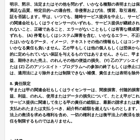
明示、黙示、法定またはその他を問わず、いかなる種類の表明または保
満足な品質、特定目的への適合性、非侵害および法、慣習、取引過程、
証を否認します。甲は、いつでも、随時サービス提供を中止し、サービ
の関連会社もしくはライセンサーのいずれも、サービス提供が継続され
れないこと、正確であること、エラーがないこともしくは有害な構成要
ずれも、 (A) 停電もしくはシステム障害を含む、いかなるエラー、不
たはいかなるデータ、イメージ、テキストその他の情報もしくはコンテ
いかなる責任も負いません。乙が甲もしくは他の個人もしくは団体から
的に定められていない保証を与えるものではありません。さらに、甲また
益、期待された売上、のれんその他の便益の損失、 (Y) 乙のアソシ
たは (Z) 乙のアソシエイト・プログラムへの参加の終了もしくは停
は、適用法により除外または制限できない補償、責任または表明を除外
8. 責任限定
甲または甲の関連会社もしくはライセンサーは、間接損害、付随的損害
益、利益、のれん、使用またはデータの損失について、たとえ甲がこれ
サービス提供に関連して生じる甲の責任の総額は、最新の請求または責
支払われたまたは支払うべき、紹介料の総額を超えないものとします。
法上の救済を求める権利を含め、一切の権利または衡平法上の救済を放
任を制限するものではありません。