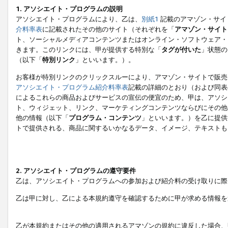
1. アソシエイト・プログラムの説明
アソシエイト・プログラムにより、乙は、
別紙1
記載のアマゾン・サイ
介料率表
に記載されたその他のサイト（それぞれを「
アマゾン・サイト
ト、ソーシャルメディアコンテンツまたはオンライン・ソフトウェア・
きます。このリンクには、甲が提供する特別な「
タグが付いた
」状態の
（以下「
特別リンク
」といいます。）。
お客様が特別リンクのクリックスルーにより、アマゾン・サイトで販売
アソシエイト・プログラム紹介料率表
記載の詳細のとおり（および同表
によるこれらの商品およびサービスの宣伝の便宜のため、甲は、アソシ
ト、ウィジェット、リンク、マーケティングコンテンツならびにその他
他の情報（以下「
プログラム・コンテンツ
」といいます。）を乙に提供
トで提供される、商品に関するいかなるデータ、イメージ、テキストも
2. アソシエイト・プログラムの遵守要件
乙は、アソシエイト・プログラムへの参加および紹介料の受け取りに際
乙は甲に対し、乙による本規約遵守を確認するために甲が求める情報を
乙が本規約またはその他の適用されるアマゾンの規約に違反した場合、