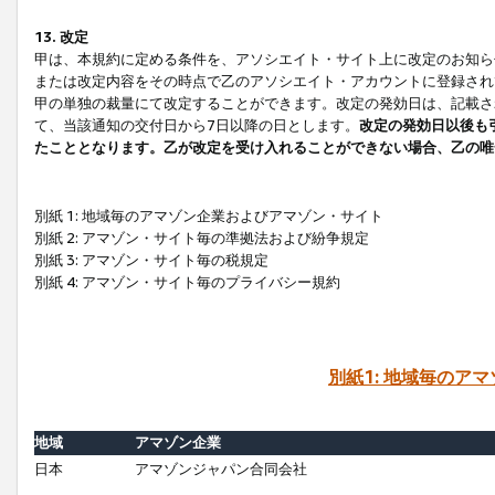
13. 改定
甲は、本規約に定める条件を、アソシエイト・サイト上に改定のお知ら
または改定内容をその時点で乙のアソシエイト・アカウントに登録され
甲の単独の裁量にて改定することができます。改定の発効日は、記載さ
て、当該通知の交付日から7日以降の日とします。
改定の発効日以後も
たこととなります。乙が改定を受け入れることができない場合、乙の唯
別紙 1: 地域毎のアマゾン企業およびアマゾン・サイト
別紙 2: アマゾン・サイト毎の準拠法および紛争規定
別紙 3: アマゾン・サイト毎の税規定
別紙 4: アマゾン・サイト毎のプライバシー規約
別紙1: 地域毎のア
地域
アマゾン企業
日本
アマゾンジャパン合同会社