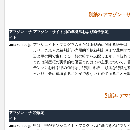
別紙2: アマゾン
アマゾン・サ
アマゾン・サイト別の準拠法および紛争規定
イト
amazon.co.jp
アソシエイト・プログラムまたは本規約に関する紛争は
より、これらの裁判所が専属的管轄裁判所および裁判地
乙と甲の間で生じうる一切の紛争を支配します。本規約
または財産権の実質的な侵害またはその主張について、
テンツにおける甲の権利は、特別、独自、顕著な特徴を
ったり十分に補填することができないものであることを
別紙3: ア
アマゾン・サ
税規定
イト
amazon.co.jp
甲は、甲がアソシエイト・プログラムに基づき乙に支払