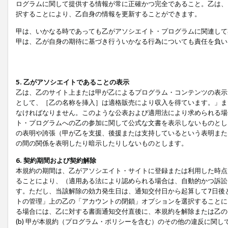
ログラムに関して提供する情報が常に正確かつ完全であること。乙は、
択することにより、乙自身の情報を更新することができます。
甲は、いかなる時であっても乙がアソシエイト・プログラムに関連して
甲は、乙が自身の期待に基づき行ういかなる行為についても責任を負い
5. 乙がアソシエイトであることの表示
乙は、乙のサイト上または甲が乙によるプログラム・コンテンツの表示ま
として、［乙の名称を挿入］は適格販売により収入を得ています。」ま
なければなりません。このような公表および適用法により求められる場
ト・プログラムへの乙の参加に関して公式な文書を表示しないものとし
の表明や誇張（甲が乙を支援、後援または支持しているという表明また
の間の関係を表明したり暗示したりしないものとします。
6. 契約期間および契約解除
本規約の期間は、乙がアソシエイト・サイトに登録または利用した時点
ることにより、（適用ある法により認められる場合は、自動的かつ訴訟
す。ただし、当該解除の効力発生日は、通知交付日から起算して7日後
トの管理」上の乙の「アカウントの閉鎖」オプションを選択することに
る場合には、乙に対する書面通知交付直後に、本規約を解除または乙のア
(b) 甲が本規約（プログラム・ポリシーを含む）のその他の違反に関し