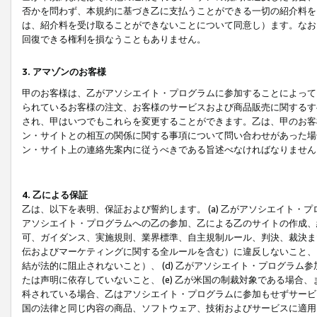
否かを問わず、本規約に基づき乙に支払うことができる一切の紹介料を
は、紹介料を受け取ることができないことについて同意し）ます。なお
回復できる権利を損なうこともありません。
3. アマゾンのお客様
甲のお客様は、乙がアソシエイト・プログラムに参加することによって
られているお客様の注文、お客様のサービスおよび商品販売に関するす
され、甲はいつでもこれらを変更することができます。乙は、甲のお客
ン・サイトとの相互の関係に関する事項について問い合わせがあった場
ン・サイト上の連絡先案内に従うべきである旨述べなければなりません
4. 乙による保証
乙は、以下を表明、保証および誓約します。 (a) 乙がアソシエイト・
アソシエイト・プログラムへの乙の参加、乙による乙のサイトの作成、
可、ガイダンス、実施規則、業界標準、自主規制ルール、判決、裁決ま
伝およびマーケティングに関する全ルールを含む）に違反しないこと、 
結が法的に阻止されないこと）、 (d) 乙がアソシエイト・プログラ
たは声明に依存していないこと、 (e) 乙が米国の制裁対象である場
科されている場合、乙はアソシエイト・プログラムに参加もせずサービス
国の法律と同じ内容の商品、ソフトウェア、技術およびサービスに適用さ