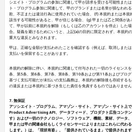
シエイト・プログラムの参加に関連して甲が請求を受ける可能性または責
ト・プログラム参加に関連して、甲のブランドまたは名誉が損なわれる可
欺、不正または違法行為に使用されていた場合、 (f) 本規約または
該当する可能性があると、甲が信じる場合、 (g) 甲または乙と関係
て、甲が以前に本規約を解除（もしくは乙のアカウントを停止）した場合
合。疑義を避けるためにいうと、上記(a)の目的に限定されず、本規約
重大な違反とみなされます。
甲は、正確な金額が支払われたことを確認する（例えば、取消しまたは
支払いを保留することがあります。
本規約の解除に伴い、本規約に関連して付与された一切のライセンスを
条、第5条、第6条、第7条、第8条、第10条および第11条およびプ
基づく支払可能だが未払いの支払義務は、本規約の解除後も存続するも
の違反または本規約に基づき生じた責任を免責するものではありません
7. 無保証
アソシエイト・プログラム、アマゾン・サイト、アマゾン・サイト上で
Product Advertising API、データフィード、プロダクト
す）および一切のテクノロジー、ソフトウェア、機能、素材、データ、
甲または甲の関連会社もしくライセンサーによりまたはこれらに代わる
します。）は、「現状有姿」、「提供されているまま」で提供されます