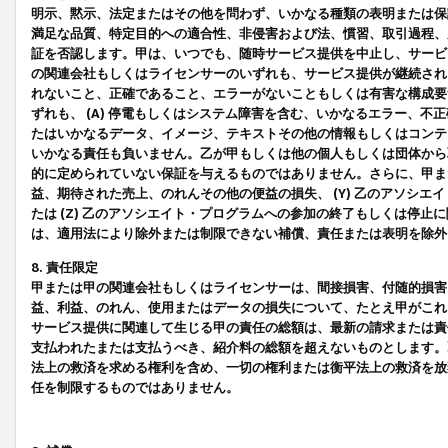
明示、黙示、法定またはその他を問わず、いかなる種類の表明または保
満足な品質、特定目的への適合性、非侵害および法、慣習、取引過程、
証を否認します。甲は、いつでも、随時サービス提供を中止し、サービ
の関連会社もしくはライセンサーのいずれも、サービス提供が継続され
れないこと、正確であること、エラーがないこともしくは有害な構成要
ずれも、 (A) 停電もしくはシステム障害を含む、いかなるエラー、不
たはいかなるデータ、イメージ、テキストその他の情報もしくはコンテ
いかなる責任も負いません。乙が甲もしくは他の個人もしくは団体から
的に定められていない保証を与えるものではありません。さらに、甲また
益、期待された売上、のれんその他の便益の損失、 (Y) 乙のアソシ
たは (Z) 乙のアソシエイト・プログラムへの参加の終了もしくは停
は、適用法により除外または制限できない補償、責任または表明を除外
8. 責任限定
甲または甲の関連会社もしくはライセンサーは、間接損害、付随的損害
益、利益、のれん、使用またはデータの損失について、たとえ甲がこれ
サービス提供に関連して生じる甲の責任の総額は、最新の請求または責
支払われたまたは支払うべき、紹介料の総額を超えないものとします。
法上の救済を求める権利を含め、一切の権利または衡平法上の救済を放
任を制限するものではありません。