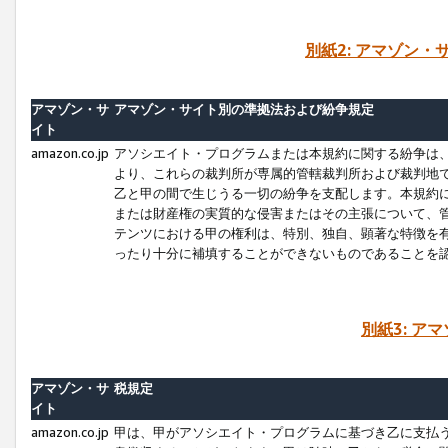
別紙2: アマゾン
アマゾン・サ
アマゾン・サイト別の準拠法および紛争規定
イト
amazon.co.jp
アソシエイト・プログラムまたは本規約に関する紛争は
より、これらの裁判所が専属的管轄裁判所および裁判地
乙と甲の間で生じうる一切の紛争を支配します。本規約
または財産権の実質的な侵害またはその主張について、
テンツにおける甲の権利は、特別、独自、顕著な特徴を
ったり十分に補填することができないものであることを
別紙3: ア
アマゾン・サ
税規定
イト
amazon.co.jp
甲は、甲がアソシエイト・プログラムに基づき乙に支払