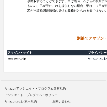
泉徴収することができます。甲は随時、乙からの税金に
ものの、乙が甲にこれを提供しない場合、甲は、（甲が
乙が当該税関連情報の提供を義務付けられる者ではない
別紙4: アマゾ
アマゾン・サイト
プライバシー
amazon.co.jp
Amazon.c
Amazonアソシエイト・プログラム運営規約
アソシエイト・プログラム・ポリシー
Amazon.co.jp 利用規約
お問い合わせ