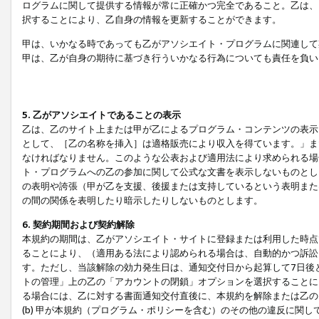
ログラムに関して提供する情報が常に正確かつ完全であること。乙は、
択することにより、乙自身の情報を更新することができます。
甲は、いかなる時であっても乙がアソシエイト・プログラムに関連して
甲は、乙が自身の期待に基づき行ういかなる行為についても責任を負い
5. 乙がアソシエイトであることの表示
乙は、乙のサイト上または甲が乙によるプログラム・コンテンツの表示ま
として、［乙の名称を挿入］は適格販売により収入を得ています。」ま
なければなりません。このような公表および適用法により求められる場
ト・プログラムへの乙の参加に関して公式な文書を表示しないものとし
の表明や誇張（甲が乙を支援、後援または支持しているという表明また
の間の関係を表明したり暗示したりしないものとします。
6. 契約期間および契約解除
本規約の期間は、乙がアソシエイト・サイトに登録または利用した時点
ることにより、（適用ある法により認められる場合は、自動的かつ訴訟
す。ただし、当該解除の効力発生日は、通知交付日から起算して7日後
トの管理」上の乙の「アカウントの閉鎖」オプションを選択することに
る場合には、乙に対する書面通知交付直後に、本規約を解除または乙のア
(b) 甲が本規約（プログラム・ポリシーを含む）のその他の違反に関し