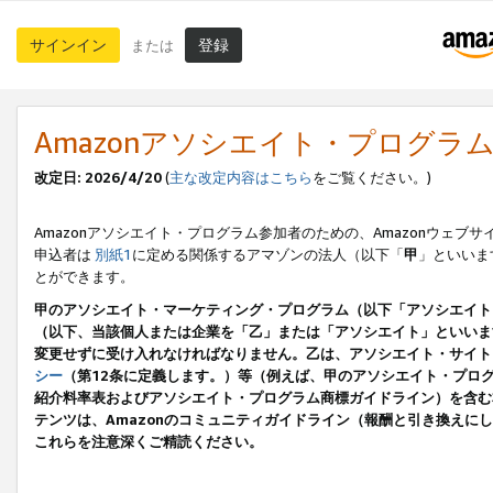
サインイン
登録
または
Amazonアソシエイト・プログラ
改定日: 2026/4/20
(
主な改定内容はこちら
をご覧ください。)
Amazonアソシエイト・プログラム参加者のための、Amazonウェブサ
申込者は
別紙1
に定める関係するアマゾンの法人（以下「
甲
」といいま
とができます。
甲のアソシエイト・マーケティング・プログラム（以下「アソシエイト
（以下、当該個人または企業を「乙」または「アソシエイト」といいま
変更せずに受け入れなければなりません。乙は、アソシエイト・サイト
シー
（第12条に定義します。）等（例えば、甲のアソシエイト・プロ
紹介料率表およびアソシエイト・プログラム商標ガイドライン）を含む本規
テンツは、Amazonのコミュニティガイドライン（報酬と引き換え
これらを注意深くご精読ください。