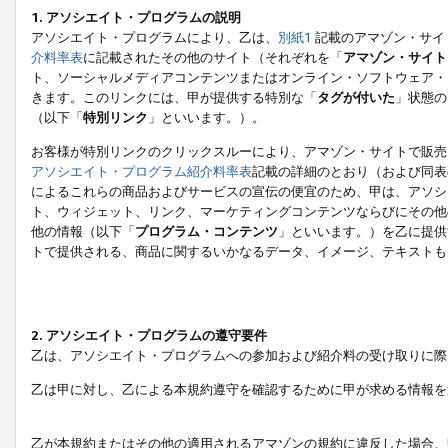
1. アソシエイト・プログラムの説明
アソシエイト・プログラムにより、乙は、
別紙1
記載のアマゾン・サイ
介料率表
に記載されたその他のサイト（それぞれを「
アマゾン・サイト
ト、ソーシャルメディアコンテンツまたはオンライン・ソフトウェア・
きます。このリンクには、甲が提供する特別な「
タグが付いた
」状態の
（以下「
特別リンク
」といいます。）。
お客様が特別リンクのクリックスルーにより、アマゾン・サイトで販売
アソシエイト・プログラム紹介料率表
記載の詳細のとおり（および同表
によるこれらの商品およびサービスの宣伝の便宜のため、甲は、アソシ
ト、ウィジェット、リンク、マーケティングコンテンツならびにその他
他の情報（以下「
プログラム・コンテンツ
」といいます。）を乙に提供
トで提供される、商品に関するいかなるデータ、イメージ、テキストも
2. アソシエイト・プログラムの遵守要件
乙は、アソシエイト・プログラムへの参加および紹介料の受け取りに際
乙は甲に対し、乙による本規約遵守を確認するために甲が求める情報を
乙が本規約またはその他の適用されるアマゾンの規約に違反した場合、