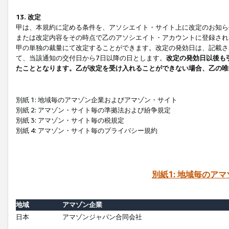
13. 改定
甲は、本規約に定める条件を、アソシエイト・サイト上に改定のお知ら
または改定内容をその時点で乙のアソシエイト・アカウントに登録され
甲の単独の裁量にて改定することができます。改定の発効日は、記載さ
て、当該通知の交付日から7日以降の日とします。
改定の発効日以後も
たこととなります。乙が改定を受け入れることができない場合、乙の唯
別紙 1: 地域毎のアマゾン企業およびアマゾン・サイト
別紙 2: アマゾン・サイト毎の準拠法および紛争規定
別紙 3: アマゾン・サイト毎の税規定
別紙 4: アマゾン・サイト毎のプライバシー規約
別紙1: 地域毎のア
地域
アマゾン企業
日本
アマゾンジャパン合同会社