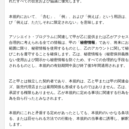
れたすべての合意および協議に優先します。
本規約において、「含む」、「例」、および「例えば」という用語は、
び「例えば、ただしそれに限定されない」を意味します。
アソシエイト・プログラムに関連して甲が乙に提供または乙がアクセス
合理的に考えられる全ての情報は、甲の「
秘密情報
」であり、将来にお
範囲に限り、秘密情報を使用するものとし、乙のアカウントに関して秘
びこれを遵守することを確保します。乙は、秘密情報を（秘密保持義務
ない使用および開示から秘密情報を防ぐため、すべての合理的な手段を
されるものとし、本規約の有効期間中及び終了後5年間適用されます。
乙と甲とは独立した契約者であり、本規約は、乙と甲または甲の関連会
ズ、販売代理店または雇用関係も形成するものではありません。乙は、
承諾する権限もありません。乙が本規約に定める事項に関連する行為を
為を自ら行ったとみなされます。
本規約にこれと矛盾する定めがあったとしても、本規約のいかなる条項
る、または罰せられる方法での行動を、本規約の当事者に誘導し、解釈
します。