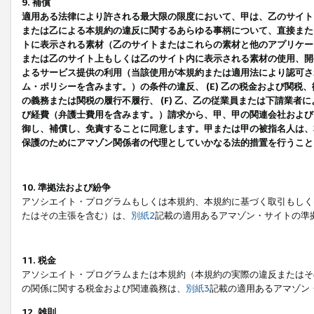
9. 補償
適用ある法律により許される最大限の限度において、甲は、乙のサイト
または乙による本規約の違反に関するあらゆる事柄について、直接または
トに表示される素材（乙のサイトまたはこれらの素材と他のアプリケーシ
または乙のサイト上もしくは乙のサイト内に表示される素材の使用、開発
よるサービス提供の利用（当該使用が本規約または適用法により認可され
ム・ポリシーを含みます。）の条件の違反、 (E) 乙の税金および関
の義務または関税の履行不履行、 (F) 乙、乙の従業員または下請業
び経費（弁護士費用を含みます。）請求から、甲、甲の関連会社および
御し、補償し、免責することに同意します。甲または甲の被指名人は、
保護のためにアマゾン関係者の代理としていかなる法的措置を行うこと
10. 準拠法および紛争
アソシエイト・プログラムもしくは本規約、本規約に基づく取引もしく
たはその主張を含む）は、
別紙2
記載の適用あるアマゾン・サイトの準
11. 税金
アソシエイト・プログラムまたは本規約（本規約の実際の違反またはそ
の関係に関する税金および関連義務は、
別紙3
記載の適用あるアマゾン
12. 雑則