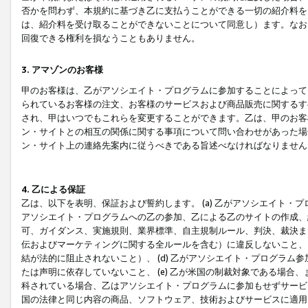
否かを問わず、本規約に基づき乙に支払うことができる一切の紹介料を
は、紹介料を受け取ることができないことについて同意し）ます。なお
回復できる権利を損なうこともありません。
3. アマゾンのお客様
甲のお客様は、乙がアソシエイト・プログラムに参加することによって
られているお客様の注文、お客様のサービスおよび商品販売に関するす
され、甲はいつでもこれらを変更することができます。乙は、甲のお客
ン・サイトとの相互の関係に関する事項について問い合わせがあった場
ン・サイト上の連絡先案内に従うべきである旨述べなければなりません
4. 乙による保証
乙は、以下を表明、保証および誓約します。 (a) 乙がアソシエイト・
アソシエイト・プログラムへの乙の参加、乙による乙のサイトの作成、
可、ガイダンス、実施規則、業界標準、自主規制ルール、判決、裁決ま
伝およびマーケティングに関する全ルールを含む）に違反しないこと、 
結が法的に阻止されないこと）、 (d) 乙がアソシエイト・プログラ
たは声明に依存していないこと、 (e) 乙が米国の制裁対象である場
科されている場合、乙はアソシエイト・プログラムに参加もせずサービス
国の法律と同じ内容の商品、ソフトウェア、技術およびサービスに適用さ