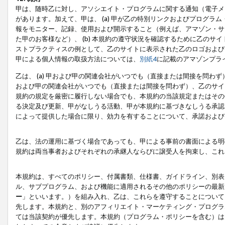
甲は、随時乙に対し、アソシエイト・プログラムに関する通知（電子メ
があります。加えて、甲は、 (a) 甲が乙の特別リンクおよびプログ
報をモニター、記録、使用および開示すること（例えば、アマゾン・サ
た甲のお客様など）、 (b) 本規約の遵守状況を確認するために乙のサイ
ストプラクティスの例として、乙のサイトに表示された乙のロゴおよび
甲による個人情報の取扱方法については、
別紙4
に記載のアマゾンプラ
乙は、 (a) 甲および甲の関連会社がいつでも（直接または間接を問わず
および甲の関連会社がいつでも（直接または間接を問わず）、乙のサイ
規約の規定を厳密に履行しない場合でも、本規約の当該規定またはその他
る決定及び更新、甲がなしうる活動、甲が本規約に基づきなしうる承認
によって提供した場合に限り、効力を有することについて、承諾および
乙は、法の運用に基づく場合であっても、甲による事前の書面による明
規約は両当事者およびそれぞれの承継人ならびに譲受人を拘束し、これ
本規約は、すべてのポリシー、付属書類、仕様書、ガイドライン、別表
ル、サブプログラム、および機能に適用されるその他のポリシーの最新
ー
」といいます。）を組み入れ、乙は、これらを遵守することについて
先します。本規約と、別のアフィリエイト・マーケティング・プログラ
ては当該契約が優先します。本規約（プログラム・ポリシーを含む）は