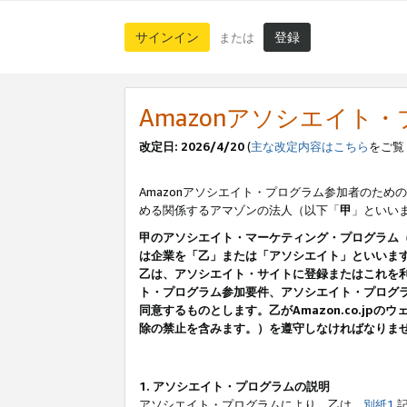
サインイン
登録
または
Amazonアソシエイト
改定日: 2026/4/20
(
主な改定内容はこちら
をご覧
Amazonアソシエイト・プログラム参加者のための
める関係するアマゾンの法人（以下「
甲
」といい
甲のアソシエイト・マーケティング・プログラム
は企業を「乙」または「アソシエイト」といいま
乙は、アソシエイト・サイトに登録またはこれを
ト・プログラム参加要件、アソシエイト・プログラ
同意するものとします。乙がAmazon.co.j
除の禁止を含みます。）を遵守しなければなりま
1. アソシエイト・プログラムの説明
アソシエイト・プログラムにより、乙は、
別紙1
記