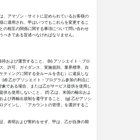
は、アマゾン・サイトに定められているお客様の
様に適用され、甲はいつでもこれらを変更するこ
との相互の関係に関する事項について問い合わせ
うべきである旨述べなければなりません。
持および運営すること、 (b) アソシエイト・プロ
ス、許可、ガイダンス、実施規則、業界標準、自
ケティングに関する全ルールを含む）に違反しな
(d) 乙がアソシエイト・プログラム参加の利点に
裁対象である場合、または乙がサービス提供を使用し
も使用しないこと、 (f) 乙は、米国の輸出およ
び再輸出規制を遵守すること、 (g) 乙がアソシ
ログインし、「アカウントの管理」を選択するこ
証、表明および誓約をせず、甲は、乙が自身の期