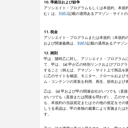
10. 準拠法および紛争
アソシエイト・プログラムもしくは本規約、本規
む）は、
別紙2
記載の適用あるアマゾン・サイトの
11. 税金
アソシエイト・プログラムまたは本規約（本規約
および関連義務は、
別紙3
記載の適用あるアマゾン
12. 雑則
甲は、随時乙に対し、アソシエイト・プログラム
て、甲は、 (a) 甲が乙の特別リンクおよびプ
すること（例えば、アマゾン・サイト上で商品を購
に乙のサイトを確認、モニター、クロールおよびそ
ム・コンテンツの実装を利用、再生、頒布および
乙は、 (a) 甲および甲の関連会社がいつでも（
がいつでも（直接または間接を問わず）、乙のサイ
も、本規約の当該規定またはその他の規定をその後
しうる承認は、甲の単独の裁量により実施または
す。