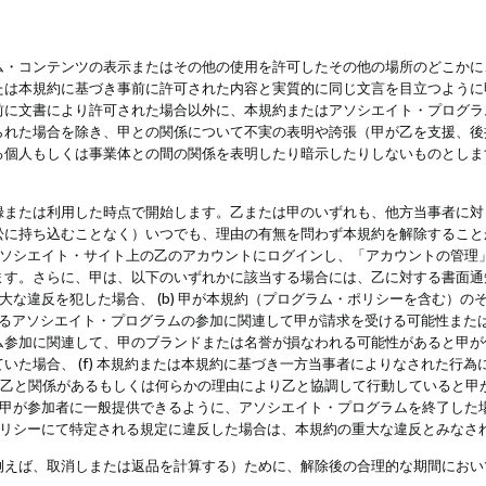
・コンテンツの表示またはその他の使用を許可したその他の場所のどこかに、
たは本規約に基づき事前に許可された内容と実質的に同じ文言を目立つように
前に文書により許可された場合以外に、本規約またはアソシエイト・プログラ
られた場合を除き、甲との関係について不実の表明や誇張（甲が乙を支援、後
る個人もしくは事業体との間の関係を表明したり暗示したりしないものとしま
録または利用した時点で開始します。乙または甲のいずれも、他方当事者に対
訟に持ち込むことなく）いつでも、理由の有無を問わず本規約を解除すること
アソシエイト・サイト上の乙のアカウントにログインし、「アカウントの管理
ます。さらに、甲は、以下のいずれかに該当する場合には、乙に対する書面通
の重大な違反を犯した場合、 (b) 甲が本規約（プログラム・ポリシーを含む）
によるアソシエイト・プログラムの参加に関連して甲が請求を受ける可能性または
参加に関連して、甲のブランドまたは名誉が損なわれる可能性があると甲が信じ
いた場合、 (f) 本規約または本規約に基づき一方当事者によりなされた行
または乙と関係があるもしくは何らかの理由により乙と協調して行動していると
) 甲が参加者に一般提供できるように、アソシエイト・プログラムを終了した
ポリシーにて特定される規定に違反した場合は、本規約の重大な違反とみなさ
例えば、取消しまたは返品を計算する）ために、解除後の合理的な期間におい