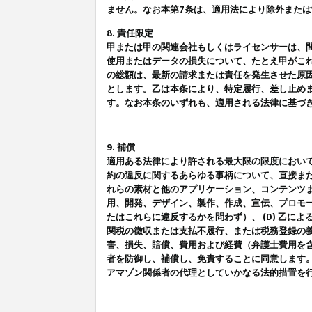
ません。なお本第7条は、適用法により除外また
8. 責任限定
甲または甲の関連会社もしくはライセンサーは、
使用またはデータの損失について、たとえ甲がこ
の総額は、最新の請求または責任を発生させた原
とします。乙は本条により、特定履行、差し止め
す。なお本条のいずれも、適用される法律に基づ
9. 補償
適用ある法律により許される最大限の限度におい
約の違反に関するあらゆる事柄について、直接また
れらの素材と他のアプリケーション、コンテンツま
用、開発、デザイン、製作、作成、宣伝、プロモー
たはこれらに違反するかを問わず）、 (D) 乙に
関税の徴収または支払不履行、または税務登録の義
害、損失、賠償、費用および経費（弁護士費用を
者を防御し、補償し、免責することに同意します
アマゾン関係者の代理としていかなる法的措置を