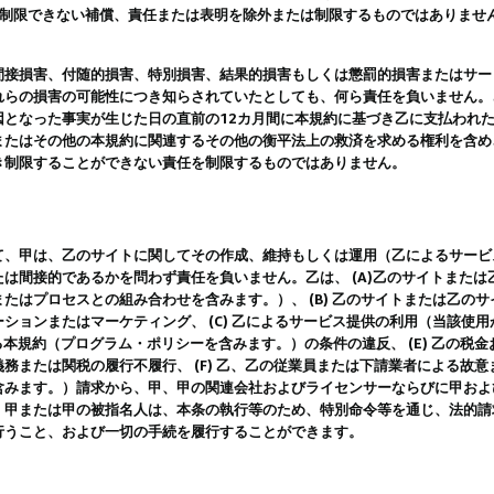
は制限できない補償、責任または表明を除外または制限するものではありませ
間接損害、付随的損害、特別損害、結果的損害もしくは懲罰的損害またはサー
れらの損害の可能性につき知らされていたとしても、何ら責任を負いません。
因となった事実が生じた日の直前の12カ月間に本規約に基づき乙に支払われ
またはその他の本規約に関連するその他の衡平法上の救済を求める権利を含め
き制限することができない責任を制限するものではありません。
て、甲は、乙のサイトに関してその作成、維持もしくは運用（乙によるサービ
は間接的であるかを問わず責任を負いません。乙は、 (A)乙のサイトまた
たはプロセスとの組み合わせを含みます。）、 (B) 乙のサイトまたは乙の
ションまたはマーケティング、 (C) 乙によるサービス提供の利用（当該使
よる本規約（プログラム・ポリシーを含みます。）の条件の違反、 (E) 乙の
務または関税の履行不履行、 (F) 乙、乙の従業員または下請業者による故
含みます。）請求から、甲、甲の関連会社およびライセンサーならびに甲およ
。甲または甲の被指名人は、本条の執行等のため、特別命令等を通じ、法的請
行うこと、および一切の手続を履行することができます。