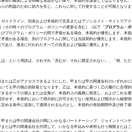
る事前の書面による明確な承諾がない限り、本規約を譲渡してはなりません。
れらの利益のために効力を生じ、これらに対して行使することが可能となりま
、ガイドライン、別表および本規約で言及またはアソシエイト・サイトでアク
版（その時々のプログラム・ポリシーの更新を含む）（以下「
プログラム・ポ
よびプログラム・ポリシーの間で矛盾がある場合、本規約が優先します。本規
で矛盾がある場合、別のプログラムに関しては当該契約が優先します。本規約
意であり、過去に行われたすべての合意および協議に優先します。
えば」という用語は、それぞれ「含むが、それに限定されない」、「例、ただ
供または乙がアクセスできるようにした、甲または甲の関連会社のいずれかに
おいても甲の独占的財産となります。乙は、本規約に基づく乙の履行に合理的
できるすべての個人または企業が、本規約上の義務に留意し、およびこれを遵
開示せず、本規約において明示的に許可されてない使用および開示から秘密情
に定める条件に追加して適用されるものとし、本規約の有効期間中及び終了後
と甲または甲の関連会社の間にいかなるパートナーシップ、ジョイントベンチ
甲または甲の関連会社を代理して、いかなる申込みや表明も行う権限またはこ