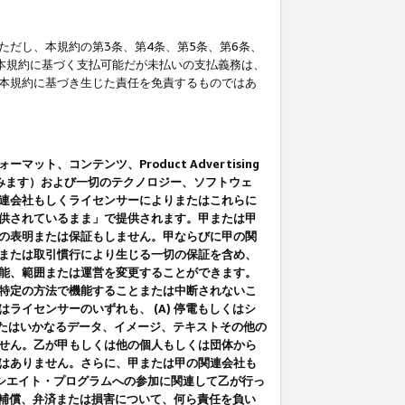
だし、本規約の第3条、第4条、第5条、第6条、
に本規約に基づく支払可能だが未払いの支払義務は、
本規約に基づき生じた責任を免責するものではあ
コンテンツ、Product Advertising
みます）および一切のテクノロジー、ソフトウェ
連会社もしくライセンサーによりまたはこれらに
供されているまま」で提供されます。甲または甲
の表明または保証もしません。甲ならびに甲の関
または取引慣行により生じる一切の保証を含め、
能、範囲または運営を変更することができます。
特定の方法で機能することまたは中断されないこ
イセンサーのいずれも、 (A) 停電もしくはシ
またはいかなるデータ、イメージ、テキストその他の
せん。乙が甲もしくは他の個人もしくは団体から
はありません。さらに、甲または甲の関連会社も
アソシエイト・プログラムへの参加に関連して乙が行っ
る補償、弁済または損害について、何ら責任を負い