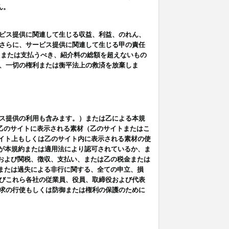
ん。
ビス提供に関連して生じる収益、利益、のれん、
さらに、サービス提供に関連して生じる甲の責任
たまたは支払うべき、紹介料の総額を超えないもの
、一切の権利または衡平法上の救済を放棄しま
ス提供の利用も含みます。）または乙による本規
は乙のサイトに表示される素材（乙のサイトまたはこ
サイト上もしくは乙のサイト内に表示される素材の使
用が本規約または適用法により認可されているか、ま
税金および関税、徴収、支払い、または乙の税金または
意または過失による非行に関する、全ての申立、損
びこれら各社の従業員、役員、取締役および代表
求の行使もしくは防御または権利の保護のために