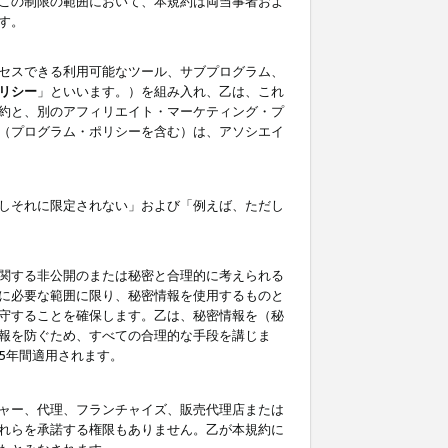
この制限の範囲において、本規約は両当事者およ
す。
セスできる利用可能なツール、サブプログラム、
リシー
」といいます。）を組み入れ、乙は、これ
約と、別のアフィリエイト・マーケティング・プ
（プログラム・ポリシーを含む）は、アソシエイ
しそれに限定されない」および「例えば、ただし
関する非公開のまたは秘密と合理的に考えられる
に必要な範囲に限り、秘密情報を使用するものと
守することを確保します。乙は、秘密情報を（秘
報を防ぐため、すべての合理的な手段を講じま
5年間適用されます。
ャー、代理、フランチャイズ、販売代理店または
れらを承諾する権限もありません。乙が本規約に