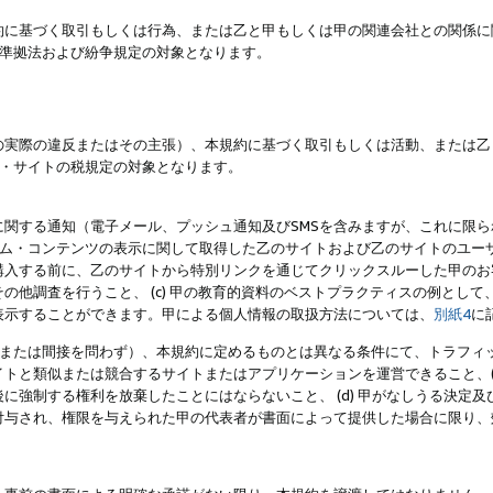
約に基づく取引もしくは行為、または乙と甲もしくは甲の関連会社との関係に
準拠法および紛争規定の対象となります。
の実際の違反またはその主張）、本規約に基づく取引もしくは活動、または乙
・サイトの税規定の対象となります。
に関する通知（電子メール、プッシュ通知及びSMSを含みますが、これに限
ログラム・コンテンツの表示に関して取得した乙のサイトおよび乙のサイトのユ
入する前に、乙のサイトから特別リンクを通じてクリックスルーした甲のお客様
の他調査を行うこと、 (c) 甲の教育的資料のベストプラクティスの例とし
表示することができます。甲による個人情報の取扱方法については、
別紙4
に
直接または間接を問わず）、本規約に定めるものとは異なる条件にて、トラフィッ
トと類似または競合するサイトまたはアプリケーションを運営できること、(
に強制する権利を放棄したことにはならないこと、 (d) 甲がなしうる決定
付与され、権限を与えられた甲の代表者が書面によって提供した場合に限り、