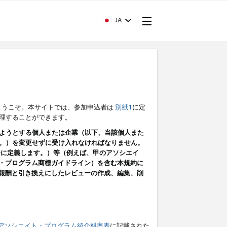
JA
ようこそ。本サイトでは、参加申込者は
別紙1
に定
理することができます。
ようとする個人または企業（以下、当該個人また
。）を変更せずに受け入れなければなりません。
条に定義します。）等（例えば、甲のアソシエイ
ト・プログラム商標ガイドライン）を含む本規約に
ン（報酬と引き換えにしたレビューの作成、編集、削
アソシエイト・プログラム紹介料率表
に記載された