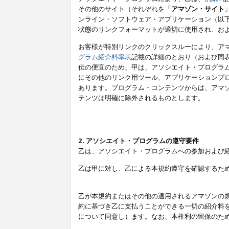
その他のサイト（それぞれを「
アマゾン・サイト
ンライン・ソフトウェア・アプリケーション（以
状態のリンクフォーマットが適切に使用され、お
お客様が特別リンクのクリックスルーにより、ア
グラム紹介料率表
記載の詳細のとおり（および同
伝の便宜のため、甲は、アソシエイト・プログラ
にその他のリンク用ツール、アプリケーションプロ
あります。プログラム・コンテンツからは、アマ
テンツは明確に除外されるものとします。
2. アソシエイト・プログラムの遵守要件
乙は、アソシエイト・プログラムへの参加および
乙は甲に対し、乙による本規約遵守を確認するた
乙が本規約またはその他の適用されるアマゾンの
約に基づき乙に支払うことができる一切の紹介料
について同意し）ます。なお、本権利の留保のた