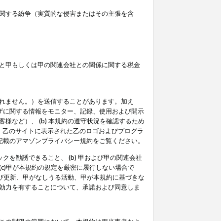
関する紛争（実質的な侵害またはその主張を含
と甲もしくは甲の関連会社との関係に関する税金
られません。）を送信することがあります。加え
ーザに関する情報をモニター、記録、使用および開示
など）、 (b) 本規約の遵守状況を確認するため
て、乙のサイトに表示された乙のロゴおよびプログラ
記載のアマゾンプライバシー規約をご覧ください。
クを勧誘できること、 (b) 甲および甲の関連会社
c)甲が本規約の規定を厳密に履行しない場合で
及び更新、甲がなしうる活動、甲が本規約に基づきな
効力を有することについて、承諾および同意しま