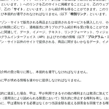
」といいます。）へのリンクを乙のサイトに掲載することにより、乙のウェブ
下、乙の「
サイト
」といいます。）から紹介料を得ることができます。このリ
よび本規約が遵守されなければなりません（以下「
特別リンク
」といいます。
マゾン・サイトで販売される商品または提供されるサービスを購入したり、そ
表の制限に応じて）、適格販売に伴うプログラム紹介料を受け取ることができ
ムに関連して、データ、イメージ、テキスト、リンクフォーマット、ウィジェ
グラムインターフェイス（API）およびその他の情報（以下「
プログラム・
ゾン・サイト以外のサイトで提供される、商品に関するいかなるデータ、イメ
紹介料の受け取りに際し、本規約を遵守しなければなりません。
めに甲が求める情報を速やかに提供しなければなりません。
規約に違反した場合、甲は、甲が利用できるその他の権利または救済に加えて
を（適用法により認められる限度において）恒久的に停止する権利を有し（お
めに、甲は通知をする必要はなくかつ当該金額を超える損害金を回復できる権