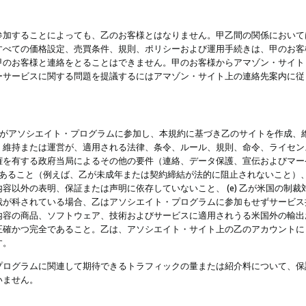
参加することによっても、乙のお客様とはなりません。甲乙間の関係において
すべての価格設定、売買条件、規則、ポリシーおよび運用手続きは、甲のお客
甲のお客様と連絡をとることはできません。甲のお客様からアマゾン・サイト
ーサービスに関する問題を提議するにはアマゾン・サイト上の連絡先案内に従
 乙がアソシエイト・プログラムに参加し、本規約に基づき乙のサイトを作成、維
、維持または運営が、適用される法律、条令、ルール、規則、命令、ライセン
権を有する政府当局によるその他の要件（連絡、データ保護、宣伝およびマー
力があること（例えば、乙が未成年または契約締結が法的に阻止されないこと）、 
容以外の表明、保証または声明に依存していないこと、 (e) 乙が米国の制
が科されている場合、乙はアソシエイト・プログラムに参加もせずサービス提供
容の商品、ソフトウェア、技術およびサービスに適用されうる米国外の輸出およ
正確かつ完全であること。乙は、アソシエイト・サイト上の乙のアカウントに
す。
プログラムに関連して期待できるトラフィックの量または紹介料について、保
いません。