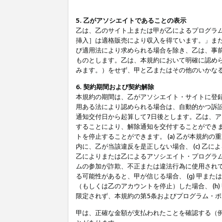
5. 乙がアソシエイトであることの表示
乙は、乙のサイト上または甲が乙によるプログラム
挿入］は適格販売により収入を得ています。」ま
び適用法により求められる場合を除き、乙は、事
ものとします。乙は、本規約において明確に認め
みます。）をせず、甲と乙またはその他のいかな
6. 契約期間および契約解除
本規約の期間は、乙がアソシエイト・サイトに登
用ある法により認められる場合は、自動的かつ訴
通知交付日から起算して7日後とします。乙は、
することにより、解除通知を交付することができ
トを停止することができます。 (a) 乙が本規約
内に、乙が当該違反を是正しない場合、 (c) 乙
乙によりまたは乙によるアソシエイト・プログラム
ムの参加が詐欺、不正または違法行為に使用されて
る可能性があると、甲が信じる場合、 (g) 甲
（もしくは乙のアカウントを停止）した場合、 (h
限定されず、本規約の第5条およびプログラム・
甲は、正確な金額が支払われたことを確認する（