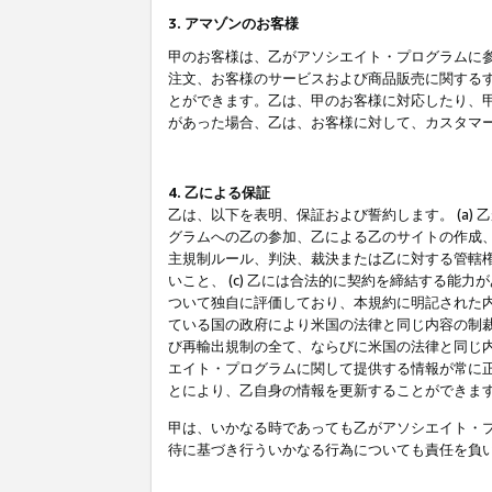
3. アマゾンのお客様
甲のお客様は、乙がアソシエイト・プログラムに
注文、お客様のサービスおよび商品販売に関する
とができます。乙は、甲のお客様に対応したり、
があった場合、乙は、お客様に対して、カスタマ
4. 乙による保証
乙は、以下を表明、保証および誓約します。 (a)
グラムへの乙の参加、乙による乙のサイトの作成
主規制ルール、判決、裁決または乙に対する管轄
いこと、 (c) 乙には合法的に契約を締結する能
ついて独自に評価しており、本規約に明記された内
ている国の政府により米国の法律と同じ内容の制裁
び再輸出規制の全て、ならびに米国の法律と同じ内
エイト・プログラムに関して提供する情報が常に
とにより、乙自身の情報を更新することができま
甲は、いかなる時であっても乙がアソシエイト・
待に基づき行ういかなる行為についても責任を負