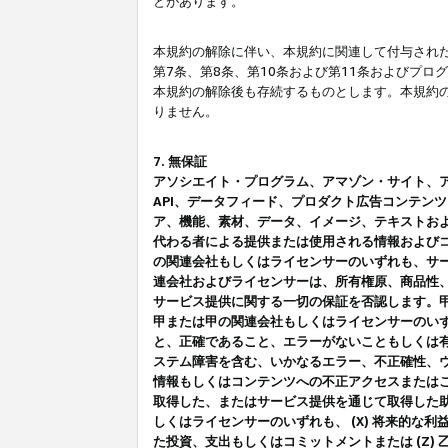
とがあります。
本規約の解除に伴い、本規約に関連して付与された
第7条、第8条、第10条および第11条およびプ
本規約の解除後も存続するものとします。本規約
りません。
7. 無保証
アソシエイト・プログラム、アマゾン・サイト、アマゾ
API、データフィード、プロダクト広告コンテン
ア、機能、素材、データ、イメージ、テキストお
代わる者による提供または使用される情報および
の関連会社もしくはライセンサーのいずれも、サ
連会社およびライセンサーは、所有権原、商品性
サービス提供に関する一切の保証を否認します。
甲または甲の関連会社もしくはライセンサーのい
と、正確であること、エラーがないこともしくは有
ステム障害を含む、いかなるエラー、不正確性、ウ
情報もしくはコンテンツへの不正アクセスまたは
取得した、またはサービス提供を通じて取得した
しくはライセンサーのいずれも、 (X) 将来的な
た投資、支出もしくはコミットメントまたは (Z