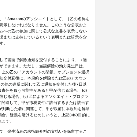
「Amazonのアソシエイトとして、［乙の名称を
明示しなければなりません。このような公表およ
ムへの乙の参加に関して公式な文書を表示しない
援または支持しているという表明または暗示を含
す。
して書面で解除通知を交付することにより、（適
ができます。ただし、当該解除の効力発生日は、
」上の乙の「アカウントの閉鎖」オプションを選択
知交付直後に、本規約を解除または乙のアカウン
のその他の違反に関して乙に通知を交付した後7日以
責任を負う可能性があると甲が信じる場合、 (d)
る場合、(e) 乙によるアソシエイト・プログラ
為に関連して、甲が徴税要件に該当するまたは該当す
甲が判断した者に関連して、甲が以前に本規約を解除
場合。疑義を避けるためにいうと、上記(a)の目的に
れます。
て、発生済みの未払紹介料の支払いを保留するこ