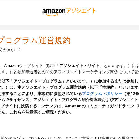
・プログラム運営規約
ください。)
、Amazonウェブサイト（以下「
アソシエイト・サイト
」といいます。）に
ます。）と参加申込者との間のアフィリエイトマーケティング関係について管
（以下「アソシエイト・プログラム」といいます。）に参加するまたは参加し
す。）は、本アソシエイト・プログラム運営規約（以下「本規約」といいます
利用することにより、本規約に参照されている
プログラム・ポリシー
（第12
ムIPライセンス、アソシエイト・プログラム紹介料率表およびアソシエイ
pのウェブサイトに投稿するコンテンツは、Amazonのコミュニティガイドライ
せん。これらを注意深くご精読ください。
載のアマゾン・サイトへのリンク、または（地域により適用がある場合は）