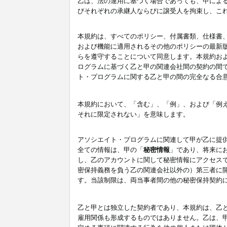
乙は、法の運用に基づく場合であっても、甲によ
びそれぞれの承継人ならびに譲受人を拘束し、こ
本規約は、すべてのポリシー、付属書類、仕様書
および機能に適用されるその他のポリシーの最新
らを遵守することについて同意します。本規約お
ログラムに基づく乙と甲の関連会社間の契約の間
ト・プログラムに関する乙と甲の間の完全なる合
本規約において、「含む」、「例」、および「例
それに限定されない」を意味します。
アソシエイト・プログラムに関連して甲が乙に提
全ての情報は、甲の「
秘密情報
」であり、将来に
し、乙のアカウントに関して秘密情報にアクセス
密保持義務を負う乙の関連会社以外の）第三者に
す。当該制限は、両当事者間の他の秘密保持契約
乙と甲とは独立した契約者であり、本規約は、乙
雇用関係も形成するものではありません。乙は、