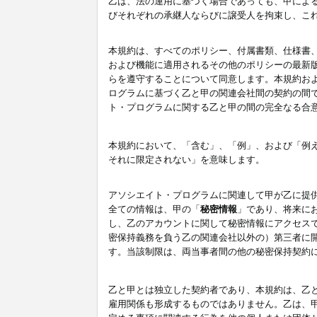
乙は、法の運用に基づく場合であっても、甲によ
びそれぞれの承継人ならびに譲受人を拘束し、こ
本規約は、すべてのポリシー、付属書類、仕様書
および機能に適用されるその他のポリシーの最新
らを遵守することについて同意します。本規約お
ログラムに基づく乙と甲の関連会社間の契約の間
ト・プログラムに関する乙と甲の間の完全なる合
本規約において、「含む」、「例」、および「例
それに限定されない」を意味します。
アソシエイト・プログラムに関連して甲が乙に提
全ての情報は、甲の「
秘密情報
」であり、将来に
し、乙のアカウントに関して秘密情報にアクセス
密保持義務を負う乙の関連会社以外の）第三者に
す。当該制限は、両当事者間の他の秘密保持契約
乙と甲とは独立した契約者であり、本規約は、乙
雇用関係も形成するものではありません。乙は、