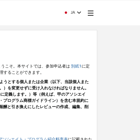
JA
ようこそ。本サイトでは、参加申込者は
別紙1
に定
理することができます。
ようとする個人または企業（以下、当該個人また
。）を変更せずに受け入れなければなりません。
条に定義します。）等（例えば、甲のアソシエイ
ト・プログラム商標ガイドライン）を含む本規約に
ン（報酬と引き換えにしたレビューの作成、編集、削
アソシエイト・プログラム紹介料率表
に記載された