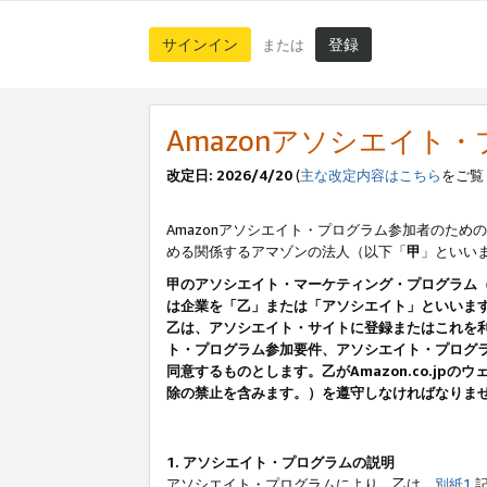
サインイン
登録
または
Amazonアソシエイト
改定日: 2026/4/20
(
主な改定内容はこちら
をご覧
Amazonアソシエイト・プログラム参加者のための
める関係するアマゾンの法人（以下「
甲
」といい
甲のアソシエイト・マーケティング・プログラム
は企業を「乙」または「アソシエイト」といいま
乙は、アソシエイト・サイトに登録またはこれを
ト・プログラム参加要件、アソシエイト・プログラ
同意するものとします。乙がAmazon.co.j
除の禁止を含みます。）を遵守しなければなりま
1. アソシエイト・プログラムの説明
アソシエイト・プログラムにより、乙は、
別紙1
記