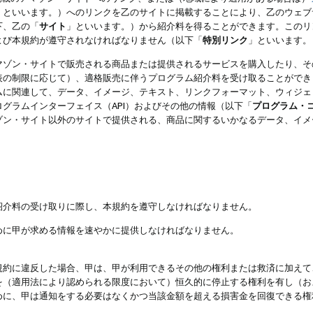
」といいます。）へのリンクを乙のサイトに掲載することにより、乙のウェブ
下、乙の「
サイト
」といいます。）から紹介料を得ることができます。このリ
よび本規約が遵守されなければなりません（以下「
特別リンク
」といいます。
マゾン・サイトで販売される商品または提供されるサービスを購入したり、そ
表の制限に応じて）、適格販売に伴うプログラム紹介料を受け取ることができ
ムに関連して、データ、イメージ、テキスト、リンクフォーマット、ウィジェ
グラムインターフェイス（API）およびその他の情報（以下「
プログラム・
ゾン・サイト以外のサイトで提供される、商品に関するいかなるデータ、イメ
紹介料の受け取りに際し、本規約を遵守しなければなりません。
めに甲が求める情報を速やかに提供しなければなりません。
規約に違反した場合、甲は、甲が利用できるその他の権利または救済に加えて
を（適用法により認められる限度において）恒久的に停止する権利を有し（お
めに、甲は通知をする必要はなくかつ当該金額を超える損害金を回復できる権