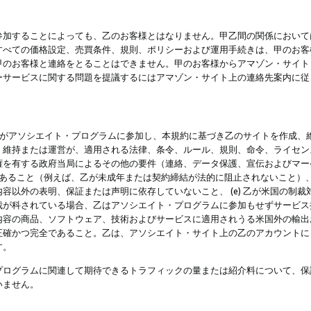
参加することによっても、乙のお客様とはなりません。甲乙間の関係において
すべての価格設定、売買条件、規則、ポリシーおよび運用手続きは、甲のお客
甲のお客様と連絡をとることはできません。甲のお客様からアマゾン・サイト
ーサービスに関する問題を提議するにはアマゾン・サイト上の連絡先案内に従
 乙がアソシエイト・プログラムに参加し、本規約に基づき乙のサイトを作成、維
、維持または運営が、適用される法律、条令、ルール、規則、命令、ライセン
権を有する政府当局によるその他の要件（連絡、データ保護、宣伝およびマー
力があること（例えば、乙が未成年または契約締結が法的に阻止されないこと）、 
容以外の表明、保証または声明に依存していないこと、 (e) 乙が米国の制
が科されている場合、乙はアソシエイト・プログラムに参加もせずサービス提供
容の商品、ソフトウェア、技術およびサービスに適用されうる米国外の輸出およ
正確かつ完全であること。乙は、アソシエイト・サイト上の乙のアカウントに
す。
プログラムに関連して期待できるトラフィックの量または紹介料について、保
いません。