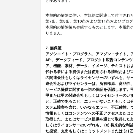
とがあります。
本規約の解除に伴い、本規約に関連して付与された
第7条、第8条、第10条および第11条およびプ
本規約の解除後も存続するものとします。本規約
りません。
7. 無保証
アソシエイト・プログラム、アマゾン・サイト、アマゾ
API、データフィード、プロダクト広告コンテン
ア、機能、素材、データ、イメージ、テキストお
代わる者による提供または使用される情報および
の関連会社もしくはライセンサーのいずれも、サ
連会社およびライセンサーは、所有権原、商品性
サービス提供に関する一切の保証を否認します。
甲または甲の関連会社もしくはライセンサーのい
と、正確であること、エラーがないこともしくは有
ステム障害を含む、いかなるエラー、不正確性、ウ
情報もしくはコンテンツへの不正アクセスまたは
取得した、またはサービス提供を通じて取得した
しくはライセンサーのいずれも、 (X) 将来的な
た投資、支出もしくはコミットメントまたは (Z