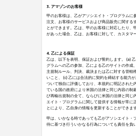
3. アマゾンのお客様
甲のお客様は、乙がアソシエイト・プログラムに
注文、お客様のサービスおよび商品販売に関する
とができます。乙は、甲のお客様に対応したり、
があった場合、乙は、お客様に対して、カスタマ
4. 乙による保証
乙は、以下を表明、保証および誓約します。 (a)
グラムへの乙の参加、乙による乙のサイトの作成
主規制ルール、判決、裁決または乙に対する管轄
いこと、 (c) 乙には合法的に契約を締結する能
ついて独自に評価しており、本規約に明記された内
ている国の政府により米国の法律と同じ内容の制裁
び再輸出規制の全て、ならびに米国の法律と同じ内
エイト・プログラムに関して提供する情報が常に
とにより、乙自身の情報を更新することができま
甲は、いかなる時であっても乙がアソシエイト・
待に基づき行ういかなる行為についても責任を負