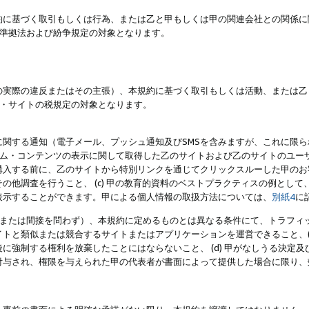
約に基づく取引もしくは行為、または乙と甲もしくは甲の関連会社との関係に
準拠法および紛争規定の対象となります。
の実際の違反またはその主張）、本規約に基づく取引もしくは活動、または乙
・サイトの税規定の対象となります。
に関する通知（電子メール、プッシュ通知及びSMSを含みますが、これに限
ログラム・コンテンツの表示に関して取得した乙のサイトおよび乙のサイトのユ
入する前に、乙のサイトから特別リンクを通じてクリックスルーした甲のお客様
の他調査を行うこと、 (c) 甲の教育的資料のベストプラクティスの例とし
表示することができます。甲による個人情報の取扱方法については、
別紙4
に
直接または間接を問わず）、本規約に定めるものとは異なる条件にて、トラフィッ
トと類似または競合するサイトまたはアプリケーションを運営できること、(
に強制する権利を放棄したことにはならないこと、 (d) 甲がなしうる決定
付与され、権限を与えられた甲の代表者が書面によって提供した場合に限り、