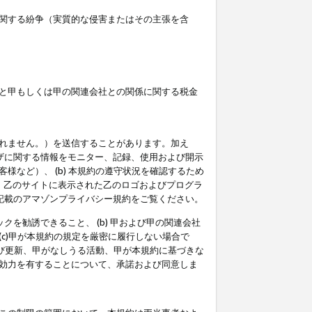
関する紛争（実質的な侵害またはその主張を含
と甲もしくは甲の関連会社との関係に関する税金
られません。）を送信することがあります。加え
ーザに関する情報をモニター、記録、使用および開示
など）、 (b) 本規約の遵守状況を確認するため
て、乙のサイトに表示された乙のロゴおよびプログラ
記載のアマゾンプライバシー規約をご覧ください。
クを勧誘できること、 (b) 甲および甲の関連会社
c)甲が本規約の規定を厳密に履行しない場合で
及び更新、甲がなしうる活動、甲が本規約に基づきな
効力を有することについて、承諾および同意しま