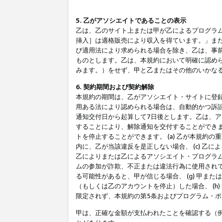
5. 乙がアソシエイトであることの表示
乙は、乙のサイト上または甲が乙によるプログラム
挿入］は適格販売により収入を得ています。」ま
び適用法により求められる場合を除き、乙は、事
ものとします。乙は、本規約において明確に認め
みます。）をせず、甲と乙またはその他のいかな
6. 契約期間および契約解除
本規約の期間は、乙がアソシエイト・サイトに登
用ある法により認められる場合は、自動的かつ訴
通知交付日から起算して7日後とします。乙は、
することにより、解除通知を交付することができ
トを停止することができます。 (a) 乙が本規約
内に、乙が当該違反を是正しない場合、 (c) 乙
乙によりまたは乙によるアソシエイト・プログラム
ムの参加が詐欺、不正または違法行為に使用されて
る可能性があると、甲が信じる場合、 (g) 甲
（もしくは乙のアカウントを停止）した場合、 (h
限定されず、本規約の第5条およびプログラム・
甲は、正確な金額が支払われたことを確認する（