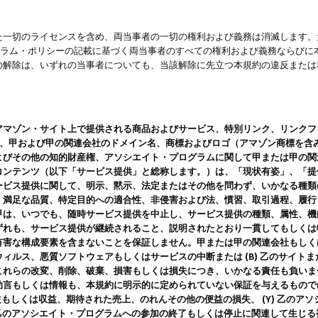
一切のライセンスを含め、両当事者の一切の権利および義務は消滅します。た
ログラム・ポリシーの記載に基づく両当事者のすべての権利および義務ならび
の解除は、いずれの当事者についても、当該解除に先立つ本規約の違反または
ン・サイト上で提供される商品およびサービス、特別リンク、リンクフォーマット、
ツ、甲および甲の関連会社のドメイン名、商標およびロゴ（アマゾン商標を含
よびその他の知的財産権、アソシエイト・プログラムに関して甲または甲の関
コンテンツ（以下「サービス提供」と総称します。）は、「現状有姿」、「提
ービス提供に関して、明示、黙示、法定またはその他を問わず、いかなる種類
、満足な品質、特定目的への適合性、非侵害および法、慣習、取引過程、履行
甲は、いつでも、随時サービス提供を中止し、サービス提供の種類、属性、機
ずれも、サービス提供が継続されること、説明されたとおり一貫してもしくは
害な構成要素を含まないことを保証しません。甲または甲の関連会社もしくはラ
ィルス、悪質ソフトウェアもしくはサービスの中断または (B) 乙のサイト
これらの改変、削除、破棄、損害もしくは損失につき、いかなる責任も負いま
助言もしくは情報も、本規約に明示的に定められていない保証を与えるもので
利益もしくは収益、期待された売上、のれんその他の便益の損失、 (Y) 乙の
) 乙のアソシエイト・プログラムへの参加の終了もしくは停止に関連して生じ