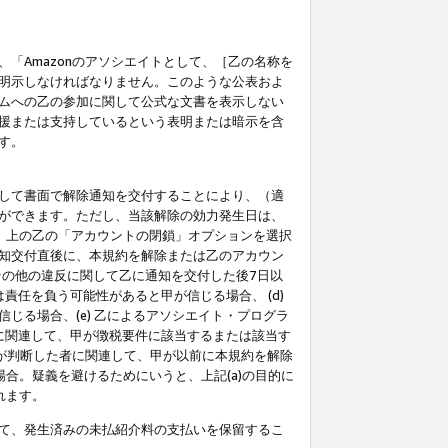
「Amazonのアソシエイトとして、［乙の名称を
明示しなければなりません。このような公表およ
ムへの乙の参加に関して公式な文書を表示しない
援または支持しているという表明または暗示を含
す。
して書面で解除通知を交付することにより、（適
ができます。ただし、当該解除の効力発生日は、
」上の乙の「アカウントの閉鎖」オプションを選択
知交付直後に、本規約を解除または乙のアカウン
のその他の違反に関して乙に通知を交付した後7日以
責任を負う可能性があると甲が信じる場合、 (d)
る場合、(e) 乙によるアソシエイト・プログラ
為に関連して、甲が徴税要件に該当するまたは該当す
甲が判断した者に関連して、甲が以前に本規約を解除
場合。疑義を避けるためにいうと、上記(a)の目的に
れます。
て、発生済みの未払紹介料の支払いを保留するこ