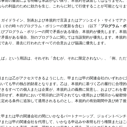
る事前の書面による明確な承諾がない限り、本規約を譲渡してはなりません。
れらの利益のために効力を生じ、これらに対して行使することが可能となりま
、ガイドライン、別表および本規約で言及またはアソシエイト・サイトでアク
版（その時々のプログラム・ポリシーの更新を含む）（以下「
プログラム・ポ
よびプログラム・ポリシーの間で矛盾がある場合、本規約が優先します。本規
で矛盾がある場合、別のプログラムに関しては当該契約が優先します。本規約
意であり、過去に行われたすべての合意および協議に優先します。
えば」という用語は、それぞれ「含むが、それに限定されない」、「例、ただ
供または乙がアクセスできるようにした、甲または甲の関連会社のいずれかに
おいても甲の独占的財産となります。乙は、本規約に基づく乙の履行に合理的
できるすべての個人または企業が、本規約上の義務に留意し、およびこれを遵
開示せず、本規約において明示的に許可されてない使用および開示から秘密情
に定める条件に追加して適用されるものとし、本規約の有効期間中及び終了後
と甲または甲の関連会社の間にいかなるパートナーシップ、ジョイントベンチ
甲または甲の関連会社を代理して、いかなる申込みや表明も行う権限またはこ