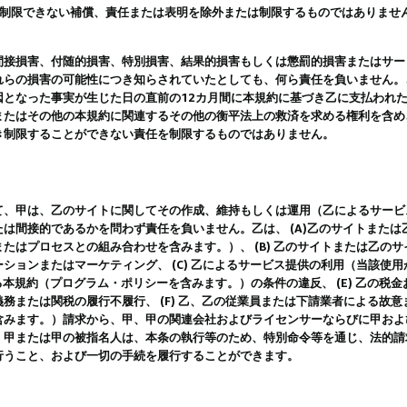
は制限できない補償、責任または表明を除外または制限するものではありませ
間接損害、付随的損害、特別損害、結果的損害もしくは懲罰的損害またはサー
れらの損害の可能性につき知らされていたとしても、何ら責任を負いません。
因となった事実が生じた日の直前の12カ月間に本規約に基づき乙に支払われ
またはその他の本規約に関連するその他の衡平法上の救済を求める権利を含め
き制限することができない責任を制限するものではありません。
て、甲は、乙のサイトに関してその作成、維持もしくは運用（乙によるサービ
は間接的であるかを問わず責任を負いません。乙は、 (A)乙のサイトまた
たはプロセスとの組み合わせを含みます。）、 (B) 乙のサイトまたは乙の
ションまたはマーケティング、 (C) 乙によるサービス提供の利用（当該使
よる本規約（プログラム・ポリシーを含みます。）の条件の違反、 (E) 乙の
務または関税の履行不履行、 (F) 乙、乙の従業員または下請業者による故
含みます。）請求から、甲、甲の関連会社およびライセンサーならびに甲およ
。甲または甲の被指名人は、本条の執行等のため、特別命令等を通じ、法的請
行うこと、および一切の手続を履行することができます。