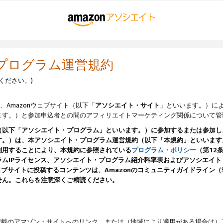
・プログラム運営規約
ください。)
、Amazonウェブサイト（以下「
アソシエイト・サイト
」といいます。）に
ます。）と参加申込者との間のアフィリエイトマーケティング関係について管
（以下「アソシエイト・プログラム」といいます。）に参加するまたは参加し
す。）は、本アソシエイト・プログラム運営規約（以下「本規約」といいます
利用することにより、本規約に参照されている
プログラム・ポリシー
（第12
ムIPライセンス、アソシエイト・プログラム紹介料率表およびアソシエイ
pのウェブサイトに投稿するコンテンツは、Amazonのコミュニティガイドライ
せん。これらを注意深くご精読ください。
載のアマゾン・サイトへのリンク、または（地域により適用がある場合は）