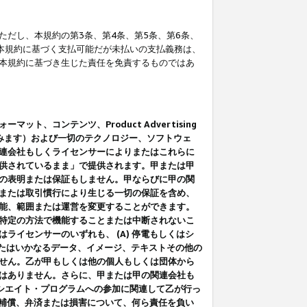
だし、本規約の第3条、第4条、第5条、第6条、
に本規約に基づく支払可能だが未払いの支払義務は、
本規約に基づき生じた責任を免責するものではあ
コンテンツ、Product Advertising
みます）および一切のテクノロジー、ソフトウェ
連会社もしくライセンサーによりまたはこれらに
供されているまま」で提供されます。甲または甲
の表明または保証もしません。甲ならびに甲の関
または取引慣行により生じる一切の保証を含め、
能、範囲または運営を変更することができます。
特定の方法で機能することまたは中断されないこ
イセンサーのいずれも、 (A) 停電もしくはシ
またはいかなるデータ、イメージ、テキストその他の
せん。乙が甲もしくは他の個人もしくは団体から
はありません。さらに、甲または甲の関連会社も
アソシエイト・プログラムへの参加に関連して乙が行っ
る補償、弁済または損害について、何ら責任を負い