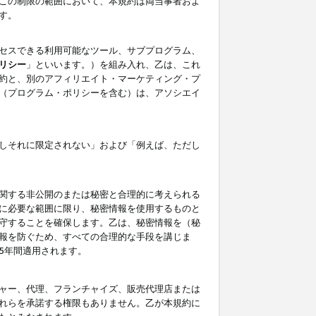
この制限の範囲において、本規約は両当事者およ
す。
セスできる利用可能なツール、サブプログラム、
リシー
」といいます。）を組み入れ、乙は、これ
約と、別のアフィリエイト・マーケティング・プ
（プログラム・ポリシーを含む）は、アソシエイ
しそれに限定されない」および「例えば、ただし
関する非公開のまたは秘密と合理的に考えられる
に必要な範囲に限り、秘密情報を使用するものと
守することを確保します。乙は、秘密情報を（秘
報を防ぐため、すべての合理的な手段を講じま
5年間適用されます。
ャー、代理、フランチャイズ、販売代理店または
れらを承諾する権限もありません。乙が本規約に