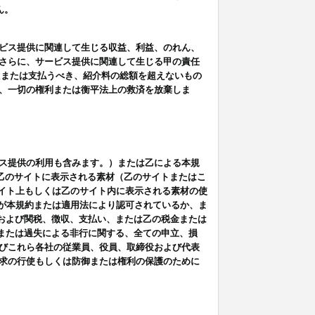
ん。
ビス提供に関連して生じる収益、利益、のれん、
さらに、サービス提供に関連して生じる甲の責任
たまたは支払うべき、紹介料の総額を超えないもの
、一切の権利または衡平法上の救済を放棄しま
ス提供の利用も含みます。）または乙による本規
は乙のサイトに表示される素材（乙のサイトまたはこ
サイト上もしくは乙のサイト内に表示される素材の使
用が本規約または適用法により認可されているか、ま
税金および関税、徴収、支払い、または乙の税金または
意または過失による非行に関する、全ての申立、損
びこれら各社の従業員、役員、取締役および代表
求の行使もしくは防御または権利の保護のために