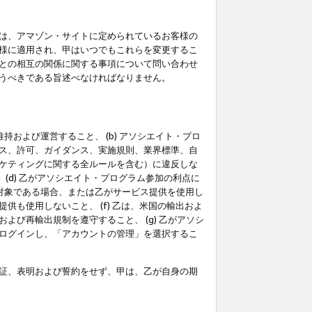
は、アマゾン・サイトに定められているお客様の
様に適用され、甲はいつでもこれらを変更するこ
との相互の関係に関する事項について問い合わせ
うべきである旨述べなければなりません。
持および運営すること、 (b) アソシエイト・プロ
ス、許可、ガイダンス、実施規則、業界標準、自
ケティングに関する全ルールを含む）に違反しな
(d) 乙がアソシエイト・プログラム参加の利点に
裁対象である場合、または乙がサービス提供を使用し
も使用しないこと、 (f) 乙は、米国の輸出およ
び再輸出規制を遵守すること、 (g) 乙がアソシ
ログインし、「アカウントの管理」を選択するこ
証、表明および誓約をせず、甲は、乙が自身の期