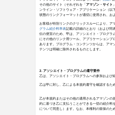
その他のサイト（それぞれを「
アマゾン・サイト
ンライン・ソフトウェア・アプリケーション（以
状態のリンクフォーマットが適切に使用され、お
お客様が特別リンクのクリックスルーにより、ア
グラム紹介料率表
記載の詳細のとおり（および同
伝の便宜のため、甲は、アソシエイト・プログラ
にその他のリンク用ツール、アプリケーションプロ
あります。プログラム・コンテンツからは、アマ
テンツは明確に除外されるものとします。
2. アソシエイト・プログラムの遵守要件
乙は、アソシエイト・プログラムへの参加および
乙は甲に対し、乙による本規約遵守を確認するた
乙が本規約またはその他の適用されるアマゾンの
約に基づき乙に支払うことができる一切の紹介料
について同意し）ます。なお、本権利の留保のた