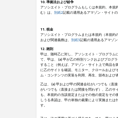
10. 準拠法および紛争
アソシエイト・プログラムもしくは本規約、本規
む）は、
別紙2
記載の適用あるアマゾン・サイトの
11. 税金
アソシエイト・プログラムまたは本規約（本規約
および関連義務は、
別紙3
記載の適用あるアマゾン
12. 雑則
甲は、随時乙に対し、アソシエイト・プログラム
て、甲は、 (a) 甲が乙の特別リンクおよびプ
すること（例えば、アマゾン・サイト上で商品を購
に乙のサイトを確認、モニター、クロールおよびそ
ム・コンテンツの実装を利用、再生、頒布および
乙は、 (a) 甲および甲の関連会社がいつでも（
がいつでも（直接または間接を問わず）、乙のサイ
も、本規約の当該規定またはその他の規定をその後
しうる承認は、甲の単独の裁量により実施または
す。