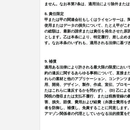
ません。なお本第7条は、適用法により除外また
8. 責任限定
甲または甲の関連会社もしくはライセンサーは、
使用またはデータの損失について、たとえ甲がこ
の総額は、最新の請求または責任を発生させた原
とします。乙は本条により、特定履行、差し止め
す。なお本条のいずれも、適用される法律に基づ
9. 補償
適用ある法律により許される最大限の限度におい
約の違反に関するあらゆる事柄について、直接また
れらの素材と他のアプリケーション、コンテンツま
用、開発、デザイン、製作、作成、宣伝、プロモー
たはこれらに違反するかを問わず）、 (D) 乙に
関税の徴収または支払不履行、または税務登録の義
害、損失、賠償、費用および経費（弁護士費用を
者を防御し、補償し、免責することに同意します
アマゾン関係者の代理としていかなる法的措置を