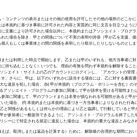
・コンテンツの表示またはその他の使用を許可したその他の場所のどこかに、
たは本規約に基づき事前に許可された内容と実質的に同じ文言を目立つように
前に文書により許可された場合以外に、本規約またはアソシエイト・プログラ
られた場合を除き、甲との関係について不実の表明や誇張（甲が乙を支援、後
る個人もしくは事業体との間の関係を表明したり暗示したりしないものとしま
録または利用した時点で開始します。乙または甲のいずれも、他方当事者に対
訟に持ち込むことなく）いつでも、理由の有無を問わず本規約を解除すること
アソシエイト・サイト上の乙のアカウントにログインし、「アカウントの管理
ます。さらに、甲は、以下のいずれかに該当する場合には、乙に対する書面通
の重大な違反を犯した場合、 (b) 甲が本規約（プログラム・ポリシーを含む）
によるアソシエイト・プログラムの参加に関連して甲が請求を受ける可能性または
参加に関連して、甲のブランドまたは名誉が損なわれる可能性があると甲が信じ
いた場合、 (f) 本規約または本規約に基づき一方当事者によりなされた行
または乙と関係があるもしくは何らかの理由により乙と協調して行動していると
) 甲が参加者に一般提供できるように、アソシエイト・プログラムを終了した
ポリシーにて特定される規定に違反した場合は、本規約の重大な違反とみなさ
例えば、取消しまたは返品を計算する）ために、解除後の合理的な期間におい