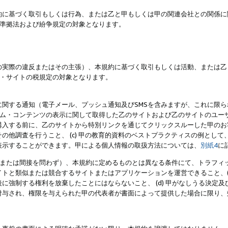
約に基づく取引もしくは行為、または乙と甲もしくは甲の関連会社との関係に
準拠法および紛争規定の対象となります。
の実際の違反またはその主張）、本規約に基づく取引もしくは活動、または乙
・サイトの税規定の対象となります。
に関する通知（電子メール、プッシュ通知及びSMSを含みますが、これに限
ログラム・コンテンツの表示に関して取得した乙のサイトおよび乙のサイトのユ
入する前に、乙のサイトから特別リンクを通じてクリックスルーした甲のお客様
の他調査を行うこと、 (c) 甲の教育的資料のベストプラクティスの例とし
表示することができます。甲による個人情報の取扱方法については、
別紙4
に
直接または間接を問わず）、本規約に定めるものとは異なる条件にて、トラフィッ
トと類似または競合するサイトまたはアプリケーションを運営できること、(
に強制する権利を放棄したことにはならないこと、 (d) 甲がなしうる決定
付与され、権限を与えられた甲の代表者が書面によって提供した場合に限り、