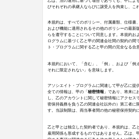
乙は、法の運用に基づく場合であっても、甲によ
びそれぞれの承継人ならびに譲受人を拘束し、こ
本規約は、すべてのポリシー、付属書類、仕様書
および機能に適用されるその他のポリシーの最新
らを遵守することについて同意します。本規約お
ログラムに基づく乙と甲の関連会社間の契約の間
ト・プログラムに関する乙と甲の間の完全なる合
本規約において、「含む」、「例」、および「例
それに限定されない」を意味します。
アソシエイト・プログラムに関連して甲が乙に提
全ての情報は、甲の「
秘密情報
」であり、将来に
し、乙のアカウントに関して秘密情報にアクセス
密保持義務を負う乙の関連会社以外の）第三者に
す。当該制限は、両当事者間の他の秘密保持契約
乙と甲とは独立した契約者であり、本規約は、乙
雇用関係も形成するものではありません。乙は、