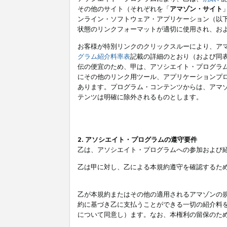
その他のサイト（それぞれを「
アマゾン・サイト
ンライン・ソフトウェア・アプリケーション（以
状態のリンクフォーマットが適切に使用され、お
お客様が特別リンクのクリックスルーにより、ア
グラム紹介料率表
記載の詳細のとおり（および同
伝の便宜のため、甲は、アソシエイト・プログラ
にその他のリンク用ツール、アプリケーションプロ
あります。プログラム・コンテンツからは、アマ
テンツは明確に除外されるものとします。
2. アソシエイト・プログラムの遵守要件
乙は、アソシエイト・プログラムへの参加および
乙は甲に対し、乙による本規約遵守を確認するた
乙が本規約またはその他の適用されるアマゾンの
約に基づき乙に支払うことができる一切の紹介料
について同意し）ます。なお、本権利の留保のた