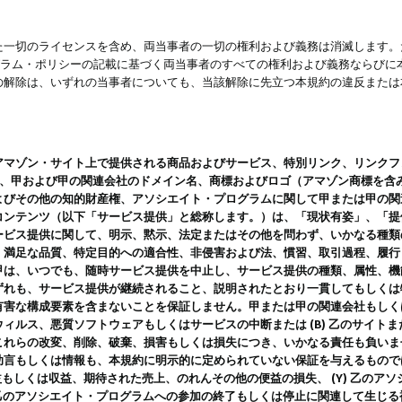
一切のライセンスを含め、両当事者の一切の権利および義務は消滅します。た
ログラム・ポリシーの記載に基づく両当事者のすべての権利および義務ならび
の解除は、いずれの当事者についても、当該解除に先立つ本規約の違反または
ン・サイト上で提供される商品およびサービス、特別リンク、リンクフォーマット、
ツ、甲および甲の関連会社のドメイン名、商標およびロゴ（アマゾン商標を含
よびその他の知的財産権、アソシエイト・プログラムに関して甲または甲の関
コンテンツ（以下「サービス提供」と総称します。）は、「現状有姿」、「提
ービス提供に関して、明示、黙示、法定またはその他を問わず、いかなる種類
、満足な品質、特定目的への適合性、非侵害および法、慣習、取引過程、履行
甲は、いつでも、随時サービス提供を中止し、サービス提供の種類、属性、機
ずれも、サービス提供が継続されること、説明されたとおり一貫してもしくは
害な構成要素を含まないことを保証しません。甲または甲の関連会社もしくはラ
ィルス、悪質ソフトウェアもしくはサービスの中断または (B) 乙のサイト
これらの改変、削除、破棄、損害もしくは損失につき、いかなる責任も負いま
助言もしくは情報も、本規約に明示的に定められていない保証を与えるもので
利益もしくは収益、期待された売上、のれんその他の便益の損失、 (Y) 乙の
) 乙のアソシエイト・プログラムへの参加の終了もしくは停止に関連して生じ