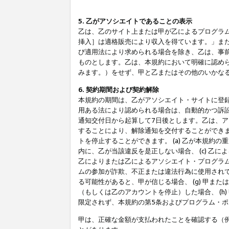
5. 乙がアソシエイトであることの表示
乙は、乙のサイト上または甲が乙によるプログラム
挿入］は適格販売により収入を得ています。」ま
び適用法により求められる場合を除き、乙は、事
ものとします。乙は、本規約において明確に認め
みます。）をせず、甲と乙またはその他のいかな
6. 契約期間および契約解除
本規約の期間は、乙がアソシエイト・サイトに登
用ある法により認められる場合は、自動的かつ訴
通知交付日から起算して7日後とします。乙は、
することにより、解除通知を交付することができ
トを停止することができます。 (a) 乙が本規約
内に、乙が当該違反を是正しない場合、 (c) 乙
乙によりまたは乙によるアソシエイト・プログラム
ムの参加が詐欺、不正または違法行為に使用されて
る可能性があると、甲が信じる場合、 (g) 甲
（もしくは乙のアカウントを停止）した場合、 (h
限定されず、本規約の第5条およびプログラム・
甲は、正確な金額が支払われたことを確認する（