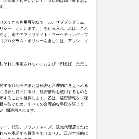
この制限の範囲において、本規約は両当事者およ
す。
セスできる利用可能なツール、サブプログラム、
リシー
」といいます。）を組み入れ、乙は、これ
約と、別のアフィリエイト・マーケティング・プ
（プログラム・ポリシーを含む）は、アソシエイ
しそれに限定されない」および「例えば、ただし
関する非公開のまたは秘密と合理的に考えられる
に必要な範囲に限り、秘密情報を使用するものと
守することを確保します。乙は、秘密情報を（秘
報を防ぐため、すべての合理的な手段を講じま
5年間適用されます。
ャー、代理、フランチャイズ、販売代理店または
れらを承諾する権限もありません。乙が本規約に