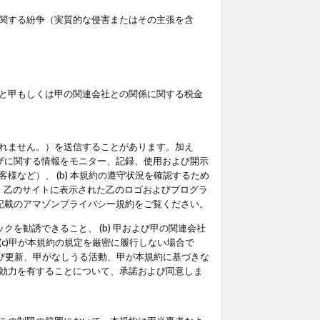
関する紛争（実質的な侵害またはその主張を含
と甲もしくは甲の関連会社との関係に関する税金
られません。）を送信することがあります。加え
ーザに関する情報をモニター、記録、使用および開示
など）、 (b) 本規約の遵守状況を確認するため
て、乙のサイトに表示された乙のロゴおよびプログラ
記載のアマゾンプライバシー規約をご覧ください。
クを勧誘できること、 (b) 甲および甲の関連会社
c)甲が本規約の規定を厳密に履行しない場合で
及び更新、甲がなしうる活動、甲が本規約に基づきな
効力を有することについて、承諾および同意しま