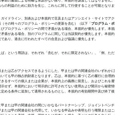
る事前の書面による明確な承諾がない限り、本規約を譲渡してはなりません。
れらの利益のために効力を生じ、これらに対して行使することが可能となりま
、ガイドライン、別表および本規約で言及またはアソシエイト・サイトでアク
版（その時々のプログラム・ポリシーの更新を含む）（以下「
プログラム・ポ
よびプログラム・ポリシーの間で矛盾がある場合、本規約が優先します。本規
で矛盾がある場合、別のプログラムに関しては当該契約が優先します。本規約
意であり、過去に行われたすべての合意および協議に優先します。
えば」という用語は、それぞれ「含むが、それに限定されない」、「例、ただ
供または乙がアクセスできるようにした、甲または甲の関連会社のいずれかに
おいても甲の独占的財産となります。乙は、本規約に基づく乙の履行に合理的
できるすべての個人または企業が、本規約上の義務に留意し、およびこれを遵
開示せず、本規約において明示的に許可されてない使用および開示から秘密情
に定める条件に追加して適用されるものとし、本規約の有効期間中及び終了後
と甲または甲の関連会社の間にいかなるパートナーシップ、ジョイントベンチ
甲または甲の関連会社を代理して、いかなる申込みや表明も行う権限またはこ