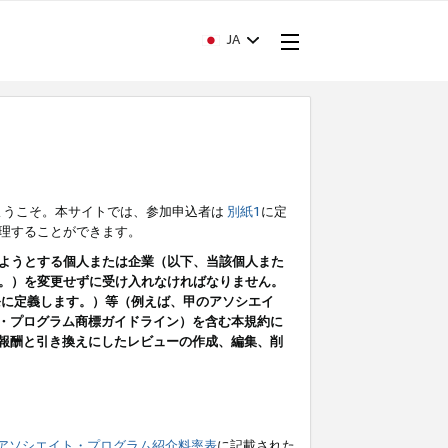
JA
ようこそ。本サイトでは、参加申込者は
別紙1
に定
理することができます。
ようとする個人または企業（以下、当該個人また
。）を変更せずに受け入れなければなりません。
条に定義します。）等（例えば、甲のアソシエイ
ト・プログラム商標ガイドライン）を含む本規約に
ン（報酬と引き換えにしたレビューの作成、編集、削
アソシエイト・プログラム紹介料率表
に記載された