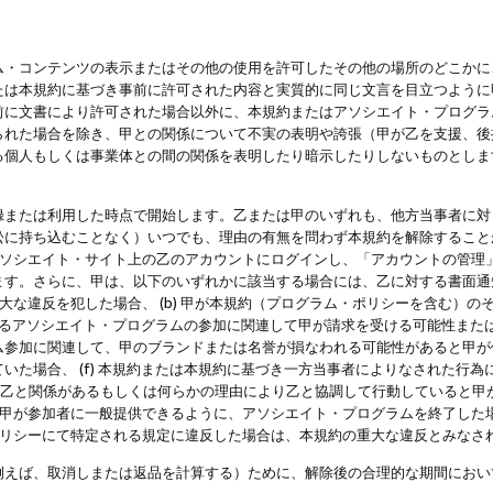
・コンテンツの表示またはその他の使用を許可したその他の場所のどこかに、
たは本規約に基づき事前に許可された内容と実質的に同じ文言を目立つように
前に文書により許可された場合以外に、本規約またはアソシエイト・プログラ
られた場合を除き、甲との関係について不実の表明や誇張（甲が乙を支援、後
る個人もしくは事業体との間の関係を表明したり暗示したりしないものとしま
録または利用した時点で開始します。乙または甲のいずれも、他方当事者に対
訟に持ち込むことなく）いつでも、理由の有無を問わず本規約を解除すること
アソシエイト・サイト上の乙のアカウントにログインし、「アカウントの管理
ます。さらに、甲は、以下のいずれかに該当する場合には、乙に対する書面通
の重大な違反を犯した場合、 (b) 甲が本規約（プログラム・ポリシーを含む）
によるアソシエイト・プログラムの参加に関連して甲が請求を受ける可能性または
参加に関連して、甲のブランドまたは名誉が損なわれる可能性があると甲が信じ
いた場合、 (f) 本規約または本規約に基づき一方当事者によりなされた行
または乙と関係があるもしくは何らかの理由により乙と協調して行動していると
) 甲が参加者に一般提供できるように、アソシエイト・プログラムを終了した
ポリシーにて特定される規定に違反した場合は、本規約の重大な違反とみなさ
例えば、取消しまたは返品を計算する）ために、解除後の合理的な期間におい