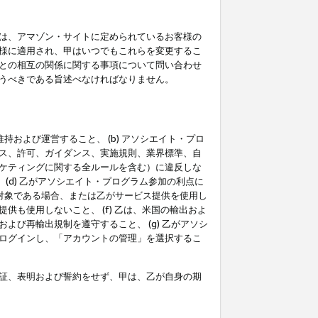
は、アマゾン・サイトに定められているお客様の
様に適用され、甲はいつでもこれらを変更するこ
との相互の関係に関する事項について問い合わせ
うべきである旨述べなければなりません。
持および運営すること、 (b) アソシエイト・プロ
ス、許可、ガイダンス、実施規則、業界標準、自
ケティングに関する全ルールを含む）に違反しな
(d) 乙がアソシエイト・プログラム参加の利点に
裁対象である場合、または乙がサービス提供を使用し
も使用しないこと、 (f) 乙は、米国の輸出およ
び再輸出規制を遵守すること、 (g) 乙がアソシ
ログインし、「アカウントの管理」を選択するこ
証、表明および誓約をせず、甲は、乙が自身の期