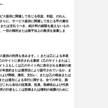
ん。
ビス提供に関連して生じる収益、利益、のれん、
さらに、サービス提供に関連して生じる甲の責任
たまたは支払うべき、紹介料の総額を超えないもの
、一切の権利または衡平法上の救済を放棄しま
ス提供の利用も含みます。）または乙による本規
は乙のサイトに表示される素材（乙のサイトまたはこ
サイト上もしくは乙のサイト内に表示される素材の使
用が本規約または適用法により認可されているか、ま
税金および関税、徴収、支払い、または乙の税金または
意または過失による非行に関する、全ての申立、損
びこれら各社の従業員、役員、取締役および代表
求の行使もしくは防御または権利の保護のために