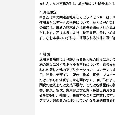
ません。なお本第7条は、適用法により除外また
8. 責任限定
甲または甲の関連会社もしくはライセンサーは、
使用またはデータの損失について、たとえ甲がこ
の総額は、最新の請求または責任を発生させた原
とします。乙は本条により、特定履行、差し止め
す。なお本条のいずれも、適用される法律に基づ
9. 補償
適用ある法律により許される最大限の限度におい
約の違反に関するあらゆる事柄について、直接また
れらの素材と他のアプリケーション、コンテンツま
用、開発、デザイン、製作、作成、宣伝、プロモー
たはこれらに違反するかを問わず）、 (D) 乙に
関税の徴収または支払不履行、または税務登録の義
害、損失、賠償、費用および経費（弁護士費用を
者を防御し、補償し、免責することに同意します
アマゾン関係者の代理としていかなる法的措置を