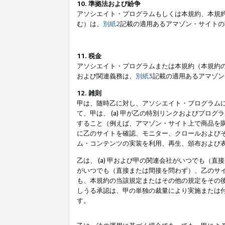
10. 準拠法および紛争
アソシエイト・プログラムもしくは本規約、本規
む）は、
別紙2
記載の適用あるアマゾン・サイトの
11. 税金
アソシエイト・プログラムまたは本規約（本規約
および関連義務は、
別紙3
記載の適用あるアマゾン
12. 雑則
甲は、随時乙に対し、アソシエイト・プログラム
て、甲は、 (a) 甲が乙の特別リンクおよびプ
すること（例えば、アマゾン・サイト上で商品を購
に乙のサイトを確認、モニター、クロールおよびそ
ム・コンテンツの実装を利用、再生、頒布および
乙は、 (a) 甲および甲の関連会社がいつでも（
がいつでも（直接または間接を問わず）、乙のサイ
も、本規約の当該規定またはその他の規定をその後
しうる承認は、甲の単独の裁量により実施または
す。