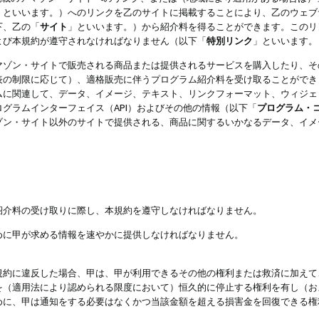
」といいます。）へのリンクを乙のサイトに掲載することにより、乙のウェブ
下、乙の「
サイト
」といいます。）から紹介料を得ることができます。このリ
よび本規約が遵守されなければなりません（以下「
特別リンク
」といいます。
マゾン・サイトで販売される商品または提供されるサービスを購入したり、そ
表の制限に応じて）、適格販売に伴うプログラム紹介料を受け取ることができ
ムに関連して、データ、イメージ、テキスト、リンクフォーマット、ウィジェ
グラムインターフェイス（API）およびその他の情報（以下「
プログラム・
ゾン・サイト以外のサイトで提供される、商品に関するいかなるデータ、イメ
紹介料の受け取りに際し、本規約を遵守しなければなりません。
めに甲が求める情報を速やかに提供しなければなりません。
規約に違反した場合、甲は、甲が利用できるその他の権利または救済に加えて
を（適用法により認められる限度において）恒久的に停止する権利を有し（お
めに、甲は通知をする必要はなくかつ当該金額を超える損害金を回復できる権