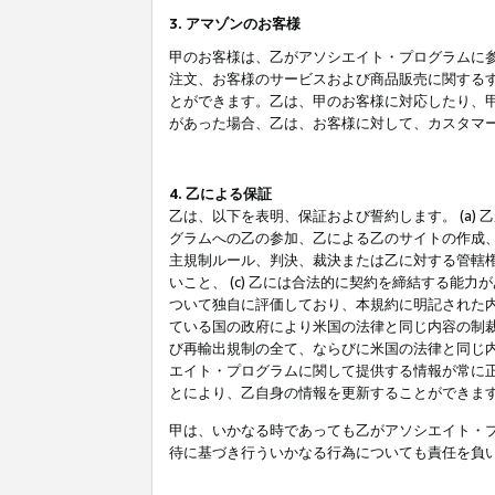
3. アマゾンのお客様
甲のお客様は、乙がアソシエイト・プログラムに
注文、お客様のサービスおよび商品販売に関する
とができます。乙は、甲のお客様に対応したり、
があった場合、乙は、お客様に対して、カスタマ
4. 乙による保証
乙は、以下を表明、保証および誓約します。 (a)
グラムへの乙の参加、乙による乙のサイトの作成
主規制ルール、判決、裁決または乙に対する管轄
いこと、 (c) 乙には合法的に契約を締結する能
ついて独自に評価しており、本規約に明記された内
ている国の政府により米国の法律と同じ内容の制裁
び再輸出規制の全て、ならびに米国の法律と同じ内
エイト・プログラムに関して提供する情報が常に
とにより、乙自身の情報を更新することができま
甲は、いかなる時であっても乙がアソシエイト・
待に基づき行ういかなる行為についても責任を負