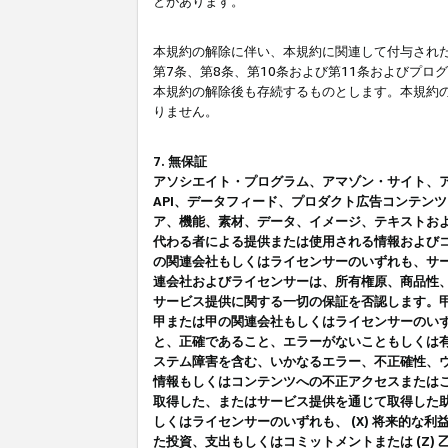
とがあります。
本規約の解除に伴い、本規約に関連して付与された
第7条、第8条、第10条および第11条およびプ
本規約の解除後も存続するものとします。本規約
りません。
7. 無保証
アソシエイト・プログラム、アマゾン・サイト、アマゾ
API、データフィード、プロダクト広告コンテン
ア、機能、素材、データ、イメージ、テキストお
代わる者による提供または使用される情報および
の関連会社もしくはライセンサーのいずれも、サ
連会社およびライセンサーは、所有権原、商品性
サービス提供に関する一切の保証を否認します。
甲または甲の関連会社もしくはライセンサーのい
と、正確であること、エラーがないこともしくは有
ステム障害を含む、いかなるエラー、不正確性、ウ
情報もしくはコンテンツへの不正アクセスまたは
取得した、またはサービス提供を通じて取得した
しくはライセンサーのいずれも、 (X) 将来的な
た投資、支出もしくはコミットメントまたは (Z