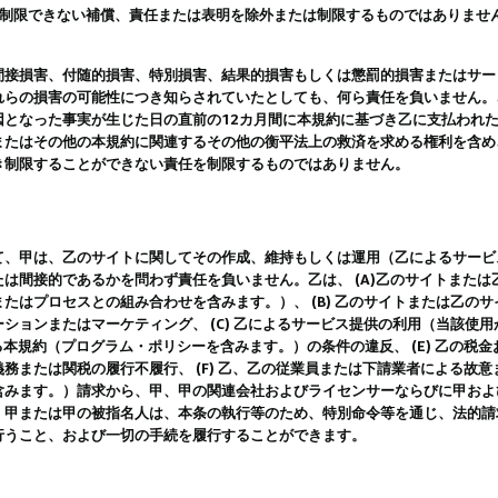
は制限できない補償、責任または表明を除外または制限するものではありませ
間接損害、付随的損害、特別損害、結果的損害もしくは懲罰的損害またはサー
れらの損害の可能性につき知らされていたとしても、何ら責任を負いません。
因となった事実が生じた日の直前の12カ月間に本規約に基づき乙に支払われ
またはその他の本規約に関連するその他の衡平法上の救済を求める権利を含め
き制限することができない責任を制限するものではありません。
て、甲は、乙のサイトに関してその作成、維持もしくは運用（乙によるサービ
は間接的であるかを問わず責任を負いません。乙は、 (A)乙のサイトまた
たはプロセスとの組み合わせを含みます。）、 (B) 乙のサイトまたは乙の
ションまたはマーケティング、 (C) 乙によるサービス提供の利用（当該使
よる本規約（プログラム・ポリシーを含みます。）の条件の違反、 (E) 乙の
務または関税の履行不履行、 (F) 乙、乙の従業員または下請業者による故
含みます。）請求から、甲、甲の関連会社およびライセンサーならびに甲およ
。甲または甲の被指名人は、本条の執行等のため、特別命令等を通じ、法的請
行うこと、および一切の手続を履行することができます。