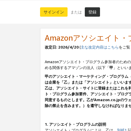
サインイン
登録
または
Amazonアソシエイト
改定日: 2026/4/20
(
主な改定内容はこちら
をご覧
Amazonアソシエイト・プログラム参加者のための
める関係するアマゾンの法人（以下「
甲
」といい
甲のアソシエイト・マーケティング・プログラム
は企業を「乙」または「アソシエイト」といいま
乙は、アソシエイト・サイトに登録またはこれを
ト・プログラム参加要件、アソシエイト・プログラ
同意するものとします。乙がAmazon.co.j
除の禁止を含みます。）を遵守しなければなりま
1. アソシエイト・プログラムの説明
アソシエイト・プログラムにより、乙は、
別紙1
記