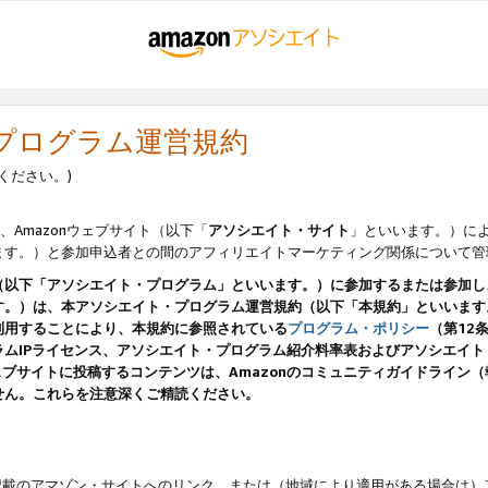
・プログラム運営規約
ください。)
、Amazonウェブサイト（以下「
アソシエイト・サイト
」といいます。）に
ます。）と参加申込者との間のアフィリエイトマーケティング関係について管
（以下「アソシエイト・プログラム」といいます。）に参加するまたは参加し
す。）は、本アソシエイト・プログラム運営規約（以下「本規約」といいます
利用することにより、本規約に参照されている
プログラム・ポリシー
（第12
ムIPライセンス、アソシエイト・プログラム紹介料率表およびアソシエイ
pのウェブサイトに投稿するコンテンツは、Amazonのコミュニティガイドライ
せん。これらを注意深くご精読ください。
載のアマゾン・サイトへのリンク、または（地域により適用がある場合は）