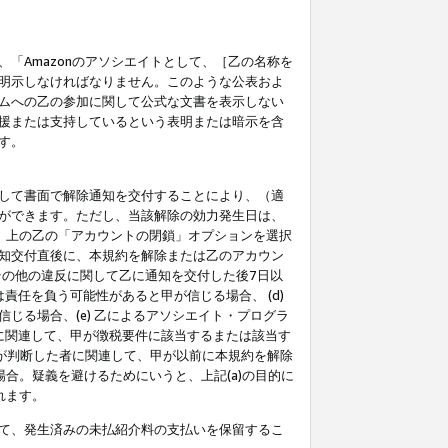
「Amazonのアソシエイトとして、［乙の名称を
明示しなければなりません。このような公表およ
ムへの乙の参加に関して公式な文書を表示しない
援または支持しているという表明または暗示を含
す。
して書面で解除通知を交付することにより、（適
ができます。ただし、当該解除の効力発生日は、
」上の乙の「アカウントの閉鎖」オプションを選択
知交付直後に、本規約を解除または乙のアカウン
のその他の違反に関して乙に通知を交付した後7日以
責任を負う可能性があると甲が信じる場合、 (d)
る場合、(e) 乙によるアソシエイト・プログラ
為に関連して、甲が徴税要件に該当するまたは該当す
甲が判断した者に関連して、甲が以前に本規約を解除
場合。疑義を避けるためにいうと、上記(a)の目的に
れます。
て、発生済みの未払紹介料の支払いを保留するこ