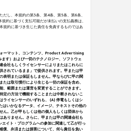
だし、本規約の第3条、第4条、第5条、第6条、
に本規約に基づく支払可能だが未払いの支払義務は、
本規約に基づき生じた責任を免責するものではあ
コンテンツ、Product Advertising
みます）および一切のテクノロジー、ソフトウェ
連会社もしくライセンサーによりまたはこれらに
供されているまま」で提供されます。甲または甲
の表明または保証もしません。甲ならびに甲の関
または取引慣行により生じる一切の保証を含め、
能、範囲または運営を変更することができます。
特定の方法で機能することまたは中断されないこ
イセンサーのいずれも、 (A) 停電もしくはシ
またはいかなるデータ、イメージ、テキストその他の
せん。乙が甲もしくは他の個人もしくは団体から
はありません。さらに、甲または甲の関連会社も
アソシエイト・プログラムへの参加に関連して乙が行っ
る補償、弁済または損害について、何ら責任を負い