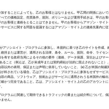
参加することによっても、乙のお客様とはなりません。甲乙間の関係において
すべての価格設定、売買条件、規則、ポリシーおよび運用手続きは、甲のお客
甲のお客様と連絡をとることはできません。甲のお客様からアマゾン・サイト
ーサービスに関する問題を提議するにはアマゾン・サイト上の連絡先案内に従
 乙がアソシエイト・プログラムに参加し、本規約に基づき乙のサイトを作成、維
、維持または運営が、適用される法律、条令、ルール、規則、命令、ライセン
権を有する政府当局によるその他の要件（連絡、データ保護、宣伝およびマー
力があること（例えば、乙が未成年または契約締結が法的に阻止されないこと）、 
容以外の表明、保証または声明に依存していないこと、 (e) 乙が米国の制
が科されている場合、乙はアソシエイト・プログラムに参加もせずサービス提供
容の商品、ソフトウェア、技術およびサービスに適用されうる米国外の輸出およ
正確かつ完全であること。乙は、アソシエイト・サイト上の乙のアカウントに
す。
プログラムに関連して期待できるトラフィックの量または紹介料について、保
いません。