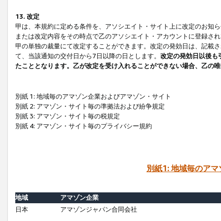
13. 改定
甲は、本規約に定める条件を、アソシエイト・サイト上に改定のお知ら
または改定内容をその時点で乙のアソシエイト・アカウントに登録され
甲の単独の裁量にて改定することができます。改定の発効日は、記載さ
て、当該通知の交付日から7日以降の日とします。
改定の発効日以後も
たこととなります。乙が改定を受け入れることができない場合、乙の唯
別紙 1: 地域毎のアマゾン企業およびアマゾン・サイト
別紙 2: アマゾン・サイト毎の準拠法および紛争規定
別紙 3: アマゾン・サイト毎の税規定
別紙 4: アマゾン・サイト毎のプライバシー規約
別紙1: 地域毎のア
地域
アマゾン企業
日本
アマゾンジャパン合同会社