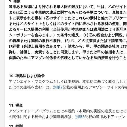
9. 補償
適用ある法律により許される最大限の限度において、甲は、乙のサイト
または乙による本規約の違反に関するあらゆる事柄について、直接または
トに表示される素材（乙のサイトまたはこれらの素材と他のアプリケーシ
または乙のサイト上もしくは乙のサイト内に表示される素材の使用、開発
よるサービス提供の利用（当該使用が本規約または適用法により認可され
ム・ポリシーを含みます。）の条件の違反、 (E) 乙の税金および関
の義務または関税の履行不履行、 (F) 乙、乙の従業員または下請業
び経費（弁護士費用を含みます。）請求から、甲、甲の関連会社および
御し、補償し、免責することに同意します。甲または甲の被指名人は、
保護のためにアマゾン関係者の代理としていかなる法的措置を行うこと
10. 準拠法および紛争
アソシエイト・プログラムもしくは本規約、本規約に基づく取引もしく
たはその主張を含む）は、
別紙2
記載の適用あるアマゾン・サイトの準
11. 税金
アソシエイト・プログラムまたは本規約（本規約の実際の違反またはそ
の関係に関する税金および関連義務は、
別紙3
記載の適用あるアマゾン
12. 雑則