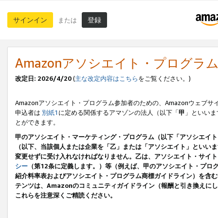
サインイン
登録
または
Amazonアソシエイト・プログラ
改定日: 2026/4/20
(
主な改定内容はこちら
をご覧ください。)
Amazonアソシエイト・プログラム参加者のための、Amazonウェブサ
申込者は
別紙1
に定める関係するアマゾンの法人（以下「
甲
」といいま
とができます。
甲のアソシエイト・マーケティング・プログラム（以下「アソシエイト
（以下、当該個人または企業を「乙」または「アソシエイト」といいま
変更せずに受け入れなければなりません。乙は、アソシエイト・サイト
シー
（第12条に定義します。）等（例えば、甲のアソシエイト・プロ
紹介料率表およびアソシエイト・プログラム商標ガイドライン）を含む本規
テンツは、Amazonのコミュニティガイドライン（報酬と引き換え
これらを注意深くご精読ください。