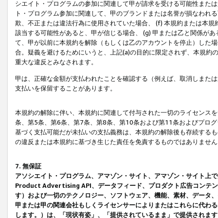
シエイト・プログラムの参加に関連して甲が請求を受ける可能性または責
ト・プログラム参加に関連して、甲のブランドまたは名誉が損なわれる可
欺、不正または違法行為に使用されていた場合、 (f) 本規約または
該当する可能性があると、甲が信じる場合、 (g) 甲または乙と関係
て、甲が以前に本規約を解除（もしくは乙のアカウントを停止）した場合
合。疑義を避けるためにいうと、上記(a)の目的に限定されず、本規約
重大な違反とみなされます。
甲は、正確な金額が支払われたことを確認する（例えば、取消しまたは
支払いを保留することがあります。
本規約の解除に伴い、本規約に関連して付与された一切のライセンスを
条、第5条、第6条、第7条、第8条、第10条および第11条およびプ
基づく支払可能だが未払いの支払義務は、本規約の解除後も存続するも
の違反または本規約に基づき生じた責任を免責するものではありません
7. 無保証
アソシエイト・プログラム、アマゾン・サイト、アマゾン・サイト上で
Product Advertising API、データフィード、プロダクト
す）および一切のテクノロジー、ソフトウェア、機能、素材、データ、
甲または甲の関連会社もしくライセンサーによりまたはこれらに代わる
します。）は、「現状有姿」、「提供されているまま」で提供されます