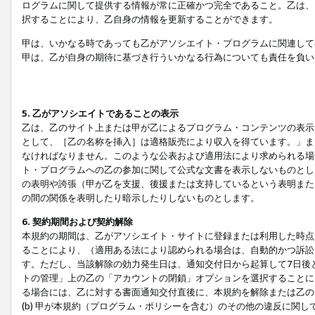
ログラムに関して提供する情報が常に正確かつ完全であること。乙は、
択することにより、乙自身の情報を更新することができます。
甲は、いかなる時であっても乙がアソシエイト・プログラムに関連して
甲は、乙が自身の期待に基づき行ういかなる行為についても責任を負い
5. 乙がアソシエイトであることの表示
乙は、乙のサイト上または甲が乙によるプログラム・コンテンツの表示ま
として、［乙の名称を挿入］は適格販売により収入を得ています。」ま
なければなりません。このような公表および適用法により求められる場
ト・プログラムへの乙の参加に関して公式な文書を表示しないものとし
の表明や誇張（甲が乙を支援、後援または支持しているという表明また
の間の関係を表明したり暗示したりしないものとします。
6. 契約期間および契約解除
本規約の期間は、乙がアソシエイト・サイトに登録または利用した時点
ることにより、（適用ある法により認められる場合は、自動的かつ訴訟
す。ただし、当該解除の効力発生日は、通知交付日から起算して7日後
トの管理」上の乙の「アカウントの閉鎖」オプションを選択することに
る場合には、乙に対する書面通知交付直後に、本規約を解除または乙のア
(b) 甲が本規約（プログラム・ポリシーを含む）のその他の違反に関し