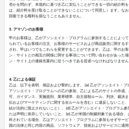
否かを問わず、本規約に基づき乙に支払うことができる一切の紹介料を
は、紹介料を受け取ることができないことについて同意し）ます。なお
回復できる権利を損なうこともありません。
3. アマゾンのお客様
甲のお客様は、乙がアソシエイト・プログラムに参加することによって
られているお客様の注文、お客様のサービスおよび商品販売に関するす
され、甲はいつでもこれらを変更することができます。乙は、甲のお客
ン・サイトとの相互の関係に関する事項について問い合わせがあった場
ン・サイト上の連絡先案内に従うべきである旨述べなければなりません
4. 乙による保証
乙は、以下を表明、保証および誓約します。 (a) 乙がアソシエイト・
アソシエイト・プログラムへの乙の参加、乙による乙のサイトの作成、
可、ガイダンス、実施規則、業界標準、自主規制ルール、判決、裁決ま
伝およびマーケティングに関する全ルールを含む）に違反しないこと、 
結が法的に阻止されないこと）、 (d) 乙がアソシエイト・プログラ
たは声明に依存していないこと、 (e) 乙が米国の制裁対象である場
科されている場合、乙はアソシエイト・プログラムに参加もせずサービス
国の法律と同じ内容の商品、ソフトウェア、技術およびサービスに適用さ