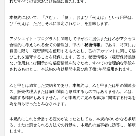
れたすべての合意および協議に優先します。
本規約において、「含む」、「例」、および「例えば」という用語は、
び「例えば、ただしそれに限定されない」を意味します。
アソシエイト・プログラムに関連して甲が乙に提供または乙がアクセス
合理的に考えられる全ての情報は、甲の「
秘密情報
」であり、将来にお
範囲に限り、秘密情報を使用するものとし、乙のアカウントに関して秘
びこれを遵守することを確保します。乙は、秘密情報を（秘密保持義務
ない使用および開示から秘密情報を防ぐため、すべての合理的な手段を
されるものとし、本規約の有効期間中及び終了後5年間適用されます。
乙と甲とは独立した契約者であり、本規約は、乙と甲または甲の関連会
ズ、販売代理店または雇用関係も形成するものではありません。乙は、
承諾する権限もありません。乙が本規約に定める事項に関連する行為を
為を自ら行ったとみなされます。
本規約にこれと矛盾する定めがあったとしても、本規約のいかなる条項
る、または罰せられる方法での行動を、本規約の当事者に誘導し、解釈
します。