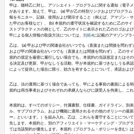
甲は、随時乙に対し、アソシエイト・プログラムに関する通知（電子メ
があります。加えて、甲は、 (a) 甲が乙の特別リンクおよびプログ
報をモニター、記録、使用および開示すること（例えば、アマゾン・サ
た甲のお客様など）、 (b) 本規約の遵守状況を確認するために乙のサイ
ストプラクティスの例として、乙のサイトに表示された乙のロゴおよび
甲による個人情報の取扱方法については、
別紙4
に記載のアマゾンプラ
乙は、 (a) 甲および甲の関連会社がいつでも（直接または間接を問わず
および甲の関連会社がいつでも（直接または間接を問わず）、乙のサイ
規約の規定を厳密に履行しない場合でも、本規約の当該規定またはその他
る決定及び更新、甲がなしうる活動、甲が本規約に基づきなしうる承認
によって提供した場合に限り、効力を有することについて、承諾および
乙は、法の運用に基づく場合であっても、甲による事前の書面による明
規約は両当事者およびそれぞれの承継人ならびに譲受人を拘束し、これ
本規約は、すべてのポリシー、付属書類、仕様書、ガイドライン、別表
ル、サブプログラム、および機能に適用されるその他のポリシーの最新
ー
」といいます。）を組み入れ、乙は、これらを遵守することについて
先します。本規約と、別のアフィリエイト・マーケティング・プログラ
ては当該契約が優先します。本規約（プログラム・ポリシーを含む）は