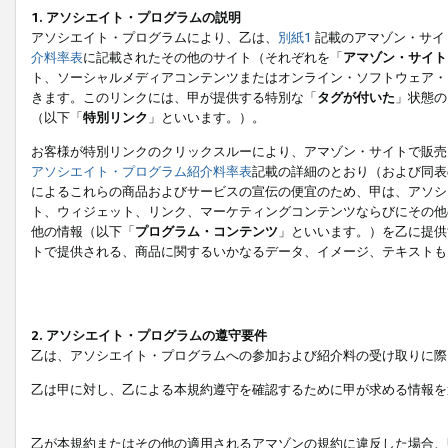
1. アソシエイト・プログラムの説明
アソシエイト・プログラムにより、乙は、
別紙1
記載のアマゾン・サイ
介料率表
に記載されたその他のサイト（それぞれを「
アマゾン・サイト
ト、ソーシャルメディアコンテンツまたはオンライン・ソフトウェア・
きます。このリンクには、甲が提供する特別な「
タグが付いた
」状態の
（以下「
特別リンク
」といいます。）。
お客様が特別リンクのクリックスルーにより、アマゾン・サイトで販売
アソシエイト・プログラム紹介料率表
記載の詳細のとおり（および同表
によるこれらの商品およびサービスの宣伝の便宜のため、甲は、アソシ
ト、ウィジェット、リンク、マーケティングコンテンツならびにその他
他の情報（以下「
プログラム・コンテンツ
」といいます。）を乙に提供
トで提供される、商品に関するいかなるデータ、イメージ、テキストも
2. アソシエイト・プログラムの遵守要件
乙は、アソシエイト・プログラムへの参加および紹介料の受け取りに際
乙は甲に対し、乙による本規約遵守を確認するために甲が求める情報を
乙が本規約またはその他の適用されるアマゾンの規約に違反した場合、