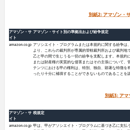
別紙2: アマゾン
アマゾン・サ
アマゾン・サイト別の準拠法および紛争規定
イト
amazon.co.jp
アソシエイト・プログラムまたは本規約に関する紛争は
より、これらの裁判所が専属的管轄裁判所および裁判地
乙と甲の間で生じうる一切の紛争を支配します。本規約
または財産権の実質的な侵害またはその主張について、
テンツにおける甲の権利は、特別、独自、顕著な特徴を
ったり十分に補填することができないものであることを
別紙3: ア
アマゾン・サ
税規定
イト
amazon.co.jp
甲は、甲がアソシエイト・プログラムに基づき乙に支払