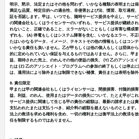
明示、黙示、法定またはその他を問わず、いかなる種類の表明または保
満足な品質、特定目的への適合性、非侵害および法、慣習、取引過程、
証を否認します。甲は、いつでも、随時サービス提供を中止し、サービ
の関連会社もしくはライセンサーのいずれも、サービス提供が継続され
れないこと、正確であること、エラーがないこともしくは有害な構成要
ずれも、 (A) 停電もしくはシステム障害を含む、いかなるエラー、不
たはいかなるデータ、イメージ、テキストその他の情報もしくはコンテ
いかなる責任も負いません。乙が甲もしくは他の個人もしくは団体から
的に定められていない保証を与えるものではありません。さらに、甲また
益、期待された売上、のれんその他の便益の損失、 (Y) 乙のアソシ
たは (Z) 乙のアソシエイト・プログラムへの参加の終了もしくは停
は、適用法により除外または制限できない補償、責任または表明を除外
8. 責任限定
甲または甲の関連会社もしくはライセンサーは、間接損害、付随的損害
益、利益、のれん、使用またはデータの損失について、たとえ甲がこれ
サービス提供に関連して生じる甲の責任の総額は、最新の請求または責
支払われたまたは支払うべき、紹介料の総額を超えないものとします。
法上の救済を求める権利を含め、一切の権利または衡平法上の救済を放
任を制限するものではありません。