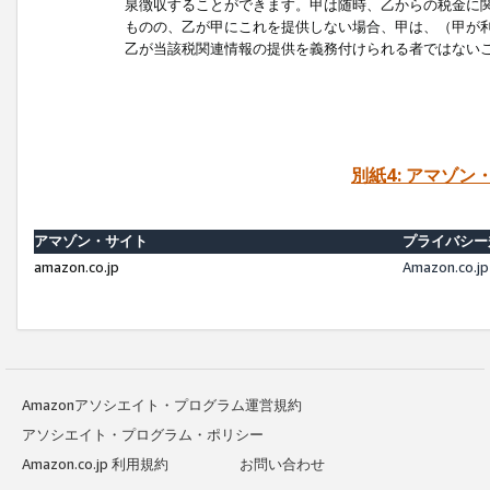
泉徴収することができます。甲は随時、乙からの税金に
ものの、乙が甲にこれを提供しない場合、甲は、（甲が
乙が当該税関連情報の提供を義務付けられる者ではない
別紙4: アマゾ
アマゾン・サイト
プライバシー
amazon.co.jp
Amazon.c
Amazonアソシエイト・プログラム運営規約
アソシエイト・プログラム・ポリシー
Amazon.co.jp 利用規約
お問い合わせ