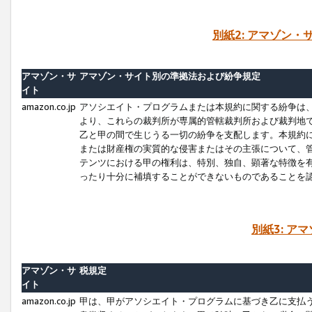
別紙2: アマゾン
アマゾン・サ
アマゾン・サイト別の準拠法および紛争規定
イト
amazon.co.jp
アソシエイト・プログラムまたは本規約に関する紛争は
より、これらの裁判所が専属的管轄裁判所および裁判地
乙と甲の間で生じうる一切の紛争を支配します。本規約
または財産権の実質的な侵害またはその主張について、
テンツにおける甲の権利は、特別、独自、顕著な特徴を
ったり十分に補填することができないものであることを
別紙3: ア
アマゾン・サ
税規定
イト
amazon.co.jp
甲は、甲がアソシエイト・プログラムに基づき乙に支払