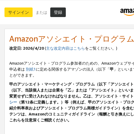
サインイン
登録
または
Amazonアソシエイト・プログラ
改定日: 2026/4/20
(
主な改定内容はこちら
をご覧ください。)
Amazonアソシエイト・プログラム参加者のための、Amazonウェブサ
申込者は
別紙1
に定める関係するアマゾンの法人（以下「
甲
」といいま
とができます。
甲のアソシエイト・マーケティング・プログラム（以下「アソシエイト
（以下、当該個人または企業を「乙」または「アソシエイト」といいま
変更せずに受け入れなければなりません。乙は、アソシエイト・サイト
シー
（第12条に定義します。）等（例えば、甲のアソシエイト・プロ
紹介料率表およびアソシエイト・プログラム商標ガイドライン）を含む本規
テンツは、Amazonのコミュニティガイドライン（報酬と引き換え
これらを注意深くご精読ください。