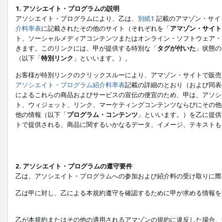
1. アソシエイト・プログラムの説明
アソシエイト・プログラムにより、乙は、
別紙1
記載のアマゾン・サイ
介料率表
に記載されたその他のサイト（それぞれを「
アマゾン・サイト
ト、ソーシャルメディアコンテンツまたはオンライン・ソフトウェア・
きます。このリンクには、甲が提供する特別な「
タグが付いた
」状態の
（以下「
特別リンク
」といいます。）。
お客様が特別リンクのクリックスルーにより、アマゾン・サイトで販売
アソシエイト・プログラム紹介料率表
記載の詳細のとおり（および同表
によるこれらの商品およびサービスの宣伝の便宜のため、甲は、アソシ
ト、ウィジェット、リンク、マーケティングコンテンツならびにその他
他の情報（以下「
プログラム・コンテンツ
」といいます。）を乙に提供
トで提供される、商品に関するいかなるデータ、イメージ、テキストも
2. アソシエイト・プログラムの遵守要件
乙は、アソシエイト・プログラムへの参加および紹介料の受け取りに際
乙は甲に対し、乙による本規約遵守を確認するために甲が求める情報を
乙が本規約またはその他の適用されるアマゾンの規約に違反した場合、