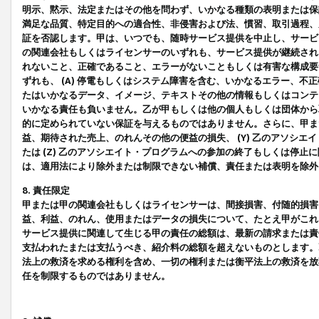
明示、黙示、法定またはその他を問わず、いかなる種類の表明または保
満足な品質、特定目的への適合性、非侵害および法、慣習、取引過程、
証を否認します。甲は、いつでも、随時サービス提供を中止し、サービ
の関連会社もしくはライセンサーのいずれも、サービス提供が継続され
れないこと、正確であること、エラーがないこともしくは有害な構成要
ずれも、 (A) 停電もしくはシステム障害を含む、いかなるエラー、不
たはいかなるデータ、イメージ、テキストその他の情報もしくはコンテ
いかなる責任も負いません。乙が甲もしくは他の個人もしくは団体から
的に定められていない保証を与えるものではありません。さらに、甲また
益、期待された売上、のれんその他の便益の損失、 (Y) 乙のアソシ
たは (Z) 乙のアソシエイト・プログラムへの参加の終了もしくは停
は、適用法により除外または制限できない補償、責任または表明を除外
8. 責任限定
甲または甲の関連会社もしくはライセンサーは、間接損害、付随的損害
益、利益、のれん、使用またはデータの損失について、たとえ甲がこれ
サービス提供に関連して生じる甲の責任の総額は、最新の請求または責
支払われたまたは支払うべき、紹介料の総額を超えないものとします。
法上の救済を求める権利を含め、一切の権利または衡平法上の救済を放
任を制限するものではありません。