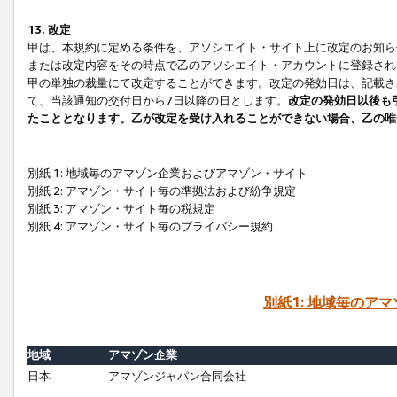
13. 改定
甲は、本規約に定める条件を、アソシエイト・サイト上に改定のお知ら
または改定内容をその時点で乙のアソシエイト・アカウントに登録され
甲の単独の裁量にて改定することができます。改定の発効日は、記載さ
て、当該通知の交付日から7日以降の日とします。
改定の発効日以後も
たこととなります。乙が改定を受け入れることができない場合、乙の唯
別紙 1: 地域毎のアマゾン企業およびアマゾン・サイト
別紙 2: アマゾン・サイト毎の準拠法および紛争規定
別紙 3: アマゾン・サイト毎の税規定
別紙 4: アマゾン・サイト毎のプライバシー規約
別紙1: 地域毎のア
地域
アマゾン企業
日本
アマゾンジャパン合同会社