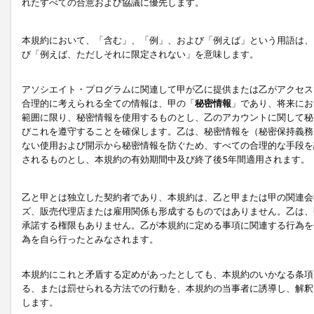
れたすべての合意および協議に優先します。
本規約において、「含む」、「例」、および「例えば」という用語は、
び「例えば、ただしそれに限定されない」を意味します。
アソシエイト・プログラムに関連して甲が乙に提供または乙がアクセス
合理的に考えられる全ての情報は、甲の「
秘密情報
」であり、将来にお
範囲に限り、秘密情報を使用するものとし、乙のアカウントに関して秘
びこれを遵守することを確保します。乙は、秘密情報を（秘密保持義務
ない使用および開示から秘密情報を防ぐため、すべての合理的な手段を
されるものとし、本規約の有効期間中及び終了後5年間適用されます。
乙と甲とは独立した契約者であり、本規約は、乙と甲または甲の関連会
ズ、販売代理店または雇用関係も形成するものではありません。乙は、
承諾する権限もありません。乙が本規約に定める事項に関連する行為を
為を自ら行ったとみなされます。
本規約にこれと矛盾する定めがあったとしても、本規約のいかなる条項
る、または罰せられる方法での行動を、本規約の当事者に誘導し、解釈
します。