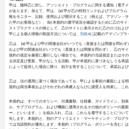
甲は、随時乙に対し、アソシエイト・プログラムに関する通知（電子メ
があります。加えて、甲は、 (a) 甲が乙の特別リンクおよびプログ
報をモニター、記録、使用および開示すること（例えば、アマゾン・サ
た甲のお客様など）、 (b) 本規約の遵守状況を確認するために乙のサイ
ストプラクティスの例として、乙のサイトに表示された乙のロゴおよび
甲による個人情報の取扱方法については、
別紙4
に記載のアマゾンプラ
乙は、 (a) 甲および甲の関連会社がいつでも（直接または間接を問わず
および甲の関連会社がいつでも（直接または間接を問わず）、乙のサイ
規約の規定を厳密に履行しない場合でも、本規約の当該規定またはその他
る決定及び更新、甲がなしうる活動、甲が本規約に基づきなしうる承認
によって提供した場合に限り、効力を有することについて、承諾および
乙は、法の運用に基づく場合であっても、甲による事前の書面による明
規約は両当事者およびそれぞれの承継人ならびに譲受人を拘束し、これ
本規約は、すべてのポリシー、付属書類、仕様書、ガイドライン、別表
ル、サブプログラム、および機能に適用されるその他のポリシーの最新
ー
」といいます。）を組み入れ、乙は、これらを遵守することについて
先します。本規約と、別のアフィリエイト・マーケティング・プログラ
ては当該契約が優先します。本規約（プログラム・ポリシーを含む）は