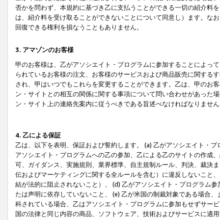
否かを問わず、本規約に基づき乙に支払うことができる一切の紹介料を
は、紹介料を受け取ることができないことについて同意し）ます。なお
回復できる権利を損なうこともありません。
3. アマゾンのお客様
甲のお客様は、乙がアソシエイト・プログラムに参加することによって
られているお客様の注文、お客様のサービスおよび商品販売に関するす
され、甲はいつでもこれらを変更することができます。乙は、甲のお客
ン・サイトとの相互の関係に関する事項について問い合わせがあった場
ン・サイト上の連絡先案内に従うべきである旨述べなければなりません
4. 乙による保証
乙は、以下を表明、保証および誓約します。 (a) 乙がアソシエイト・
アソシエイト・プログラムへの乙の参加、乙による乙のサイトの作成、
可、ガイダンス、実施規則、業界標準、自主規制ルール、判決、裁決ま
伝およびマーケティングに関する全ルールを含む）に違反しないこと、 
結が法的に阻止されないこと）、 (d) 乙がアソシエイト・プログラ
たは声明に依存していないこと、 (e) 乙が米国の制裁対象である場
科されている場合、乙はアソシエイト・プログラムに参加もせずサービス
国の法律と同じ内容の商品、ソフトウェア、技術およびサービスに適用さ