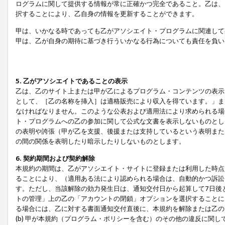
ログラムに関して提供する情報が常に正確かつ完全であること。乙は、
択することにより、乙自身の情報を更新することができます。
甲は、いかなる時であっても乙がアソシエイト・プログラムに関連して
甲は、乙が自身の期待に基づき行ういかなる行為についても責任を負い
5. 乙がアソシエイトであることの表示
乙は、乙のサイト上または甲が乙によるプログラム・コンテンツの表示ま
として、［乙の名称を挿入］は適格販売により収入を得ています。」ま
なければなりません。このような公表および適用法により求められる場
ト・プログラムへの乙の参加に関して公式な文書を表示しないものとし
の表明や誇張（甲が乙を支援、後援または支持しているという表明また
の間の関係を表明したり暗示したりしないものとします。
6. 契約期間および契約解除
本規約の期間は、乙がアソシエイト・サイトに登録または利用した時点
ることにより、（適用ある法により認められる場合は、自動的かつ訴訟
す。ただし、当該解除の効力発生日は、通知交付日から起算して7日後
トの管理」上の乙の「アカウントの閉鎖」オプションを選択することに
る場合には、乙に対する書面通知交付直後に、本規約を解除または乙のア
(b) 甲が本規約（プログラム・ポリシーを含む）のその他の違反に関し