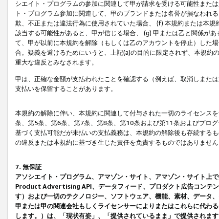
シエイト・プログラムの参加に関連して甲が請求を受ける可能性または責
ト・プログラム参加に関連して、甲のブランドまたは名誉が損なわれる可
欺、不正または違法行為に使用されていた場合、 (f) 本規約または
該当する可能性があると、甲が信じる場合、 (g) 甲または乙と関係
て、甲が以前に本規約を解除（もしくは乙のアカウントを停止）した場合
合。疑義を避けるためにいうと、上記(a)の目的に限定されず、本規約
重大な違反とみなされます。
甲は、正確な金額が支払われたことを確認する（例えば、取消しまたは
支払いを保留することがあります。
本規約の解除に伴い、本規約に関連して付与された一切のライセンスを
条、第5条、第6条、第7条、第8条、第10条および第11条およびプ
基づく支払可能だが未払いの支払義務は、本規約の解除後も存続するも
の違反または本規約に基づき生じた責任を免責するものではありません
7. 無保証
アソシエイト・プログラム、アマゾン・サイト、アマゾン・サイト上で
Product Advertising API、データフィード、プロダクト
す）および一切のテクノロジー、ソフトウェア、機能、素材、データ、
甲または甲の関連会社もしくライセンサーによりまたはこれらに代わる
します。）は、「現状有姿」、「提供されているまま」で提供されます