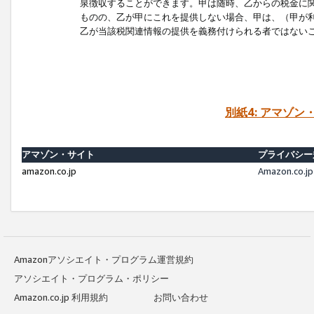
泉徴収することができます。甲は随時、乙からの税金に
ものの、乙が甲にこれを提供しない場合、甲は、（甲が
乙が当該税関連情報の提供を義務付けられる者ではない
別紙4: アマゾ
アマゾン・サイト
プライバシー
amazon.co.jp
Amazon.c
Amazonアソシエイト・プログラム運営規約
アソシエイト・プログラム・ポリシー
Amazon.co.jp 利用規約
お問い合わせ