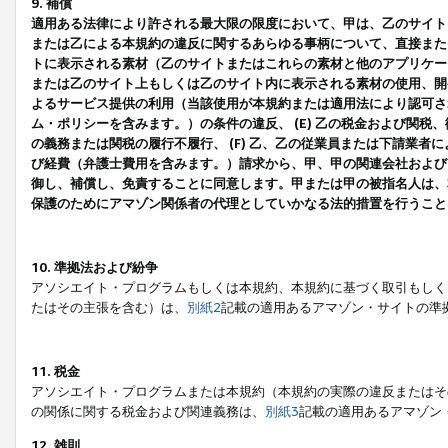
9. 補償
適用ある法律により許される最大限の限度において、甲は、乙のサイト
または乙による本規約の違反に関するあらゆる事柄について、直接または
トに表示される素材（乙のサイトまたはこれらの素材と他のアプリケーシ
または乙のサイト上もしくは乙のサイト内に表示される素材の使用、開発
よるサービス提供の利用（当該使用が本規約または適用法により認可され
ム・ポリシーを含みます。）の条件の違反、 (E) 乙の税金および関
の義務または関税の履行不履行、 (F) 乙、乙の従業員または下請業
び経費（弁護士費用を含みます。）請求から、甲、甲の関連会社および
御し、補償し、免責することに同意します。甲または甲の被指名人は、
保護のためにアマゾン関係者の代理としていかなる法的措置を行うこと
10. 準拠法および紛争
アソシエイト・プログラムもしくは本規約、本規約に基づく取引もしく
たはその主張を含む）は、
別紙2
記載の適用あるアマゾン・サイトの準
11. 税金
アソシエイト・プログラムまたは本規約（本規約の実際の違反またはそ
の関係に関する税金および関連義務は、
別紙3
記載の適用あるアマゾン
12. 雑則