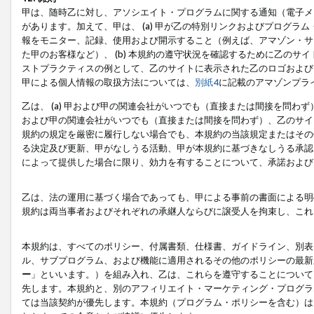
甲は、随時乙に対し、アソシエイト・プログラムに関する通知（電子メ
があります。加えて、甲は、 (a) 甲が乙の特別リンクおよびプログ
報をモニター、記録、使用および開示すること（例えば、アマゾン・サ
た甲のお客様など）、 (b) 本規約の遵守状況を確認するために乙のサイ
ストプラクティスの例として、乙のサイトに表示された乙のロゴおよび
甲による個人情報の取扱方法については、
別紙4
に記載のアマゾンプラ
乙は、 (a) 甲および甲の関連会社がいつでも（直接または間接を問わず
および甲の関連会社がいつでも（直接または間接を問わず）、乙のサイ
規約の規定を厳密に履行しない場合でも、本規約の当該規定またはその他
る決定及び更新、甲がなしうる活動、甲が本規約に基づきなしうる承認
によって提供した場合に限り、効力を有することについて、承諾および
乙は、法の運用に基づく場合であっても、甲による事前の書面による明
規約は両当事者およびそれぞれの承継人ならびに譲受人を拘束し、これ
本規約は、すべてのポリシー、付属書類、仕様書、ガイドライン、別表
ル、サブプログラム、および機能に適用されるその他のポリシーの最新
ー
」といいます。）を組み入れ、乙は、これらを遵守することについて
先します。本規約と、別のアフィリエイト・マーケティング・プログラ
ては当該契約が優先します。本規約（プログラム・ポリシーを含む）は