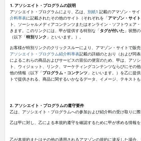
1. アソシエイト・プログラムの説明
アソシエイト・プログラムにより、乙は、
別紙1
記載のアマゾン・サイ
介料率表
に記載されたその他のサイト（それぞれを「
アマゾン・サイト
ト、ソーシャルメディアコンテンツまたはオンライン・ソフトウェア・
きます。このリンクには、甲が提供する特別な「
タグが付いた
」状態の
（以下「
特別リンク
」といいます。）。
お客様が特別リンクのクリックスルーにより、アマゾン・サイトで販売
アソシエイト・プログラム紹介料率表
記載の詳細のとおり（および同表
によるこれらの商品およびサービスの宣伝の便宜のため、甲は、アソシ
ト、ウィジェット、リンク、マーケティングコンテンツならびにその他
他の情報（以下「
プログラム・コンテンツ
」といいます。）を乙に提供
トで提供される、商品に関するいかなるデータ、イメージ、テキストも
2. アソシエイト・プログラムの遵守要件
乙は、アソシエイト・プログラムへの参加および紹介料の受け取りに際
乙は甲に対し、乙による本規約遵守を確認するために甲が求める情報を
乙が本規約またはその他の適用されるアマゾンの規約に違反した場合、