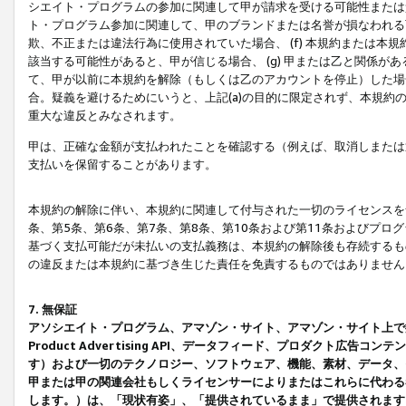
シエイト・プログラムの参加に関連して甲が請求を受ける可能性または責
ト・プログラム参加に関連して、甲のブランドまたは名誉が損なわれる可
欺、不正または違法行為に使用されていた場合、 (f) 本規約または
該当する可能性があると、甲が信じる場合、 (g) 甲または乙と関係
て、甲が以前に本規約を解除（もしくは乙のアカウントを停止）した場合
合。疑義を避けるためにいうと、上記(a)の目的に限定されず、本規約
重大な違反とみなされます。
甲は、正確な金額が支払われたことを確認する（例えば、取消しまたは
支払いを保留することがあります。
本規約の解除に伴い、本規約に関連して付与された一切のライセンスを
条、第5条、第6条、第7条、第8条、第10条および第11条およびプ
基づく支払可能だが未払いの支払義務は、本規約の解除後も存続するも
の違反または本規約に基づき生じた責任を免責するものではありません
7. 無保証
アソシエイト・プログラム、アマゾン・サイト、アマゾン・サイト上で
Product Advertising API、データフィード、プロダクト
す）および一切のテクノロジー、ソフトウェア、機能、素材、データ、
甲または甲の関連会社もしくライセンサーによりまたはこれらに代わる
します。）は、「現状有姿」、「提供されているまま」で提供されます