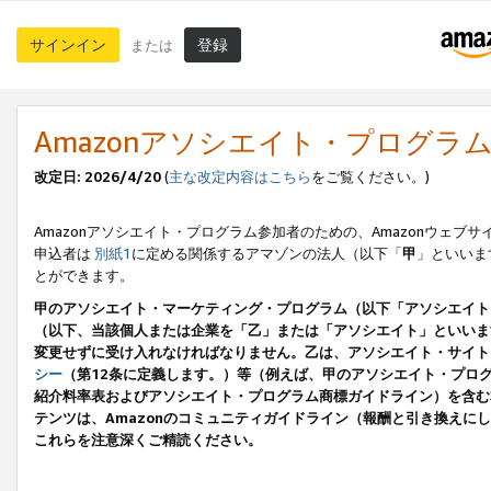
サインイン
登録
または
Amazonアソシエイト・プログラ
改定日: 2026/4/20
(
主な改定内容はこちら
をご覧ください。)
Amazonアソシエイト・プログラム参加者のための、Amazonウェブサ
申込者は
別紙1
に定める関係するアマゾンの法人（以下「
甲
」といいま
とができます。
甲のアソシエイト・マーケティング・プログラム（以下「アソシエイト
（以下、当該個人または企業を「乙」または「アソシエイト」といいま
変更せずに受け入れなければなりません。乙は、アソシエイト・サイト
シー
（第12条に定義します。）等（例えば、甲のアソシエイト・プロ
紹介料率表およびアソシエイト・プログラム商標ガイドライン）を含む本規
テンツは、Amazonのコミュニティガイドライン（報酬と引き換え
これらを注意深くご精読ください。