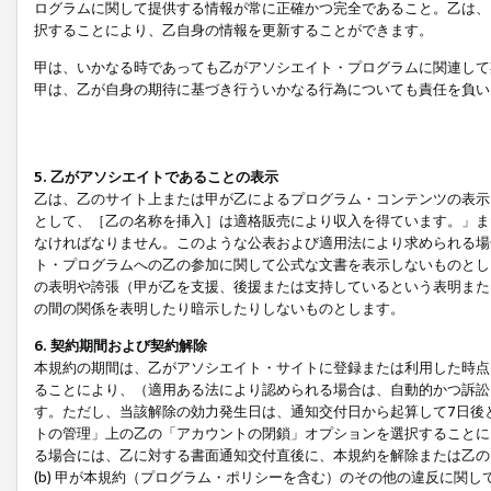
ログラムに関して提供する情報が常に正確かつ完全であること。乙は、
択することにより、乙自身の情報を更新することができます。
甲は、いかなる時であっても乙がアソシエイト・プログラムに関連して
甲は、乙が自身の期待に基づき行ういかなる行為についても責任を負い
5. 乙がアソシエイトであることの表示
乙は、乙のサイト上または甲が乙によるプログラム・コンテンツの表示ま
として、［乙の名称を挿入］は適格販売により収入を得ています。」ま
なければなりません。このような公表および適用法により求められる場
ト・プログラムへの乙の参加に関して公式な文書を表示しないものとし
の表明や誇張（甲が乙を支援、後援または支持しているという表明また
の間の関係を表明したり暗示したりしないものとします。
6. 契約期間および契約解除
本規約の期間は、乙がアソシエイト・サイトに登録または利用した時点
ることにより、（適用ある法により認められる場合は、自動的かつ訴訟
す。ただし、当該解除の効力発生日は、通知交付日から起算して7日後
トの管理」上の乙の「アカウントの閉鎖」オプションを選択することに
る場合には、乙に対する書面通知交付直後に、本規約を解除または乙のア
(b) 甲が本規約（プログラム・ポリシーを含む）のその他の違反に関し