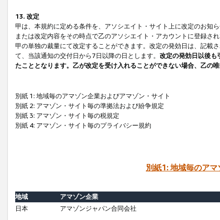
13. 改定
甲は、本規約に定める条件を、アソシエイト・サイト上に改定のお知ら
または改定内容をその時点で乙のアソシエイト・アカウントに登録され
甲の単独の裁量にて改定することができます。改定の発効日は、記載さ
て、当該通知の交付日から7日以降の日とします。
改定の発効日以後も
たこととなります。乙が改定を受け入れることができない場合、乙の唯
別紙 1: 地域毎のアマゾン企業およびアマゾン・サイト
別紙 2: アマゾン・サイト毎の準拠法および紛争規定
別紙 3: アマゾン・サイト毎の税規定
別紙 4: アマゾン・サイト毎のプライバシー規約
別紙1: 地域毎のア
地域
アマゾン企業
日本
アマゾンジャパン合同会社