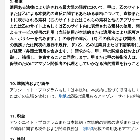
9. 補償
適用ある法律により許される最大限の限度において、甲は、乙のサイト
または乙による本規約の違反に関するあらゆる事柄について、直接または
トに表示される素材（乙のサイトまたはこれらの素材と他のアプリケーシ
または乙のサイト上もしくは乙のサイト内に表示される素材の使用、開発
よるサービス提供の利用（当該使用が本規約または適用法により認可され
ム・ポリシーを含みます。）の条件の違反、 (E) 乙の税金および関
の義務または関税の履行不履行、 (F) 乙、乙の従業員または下請業
び経費（弁護士費用を含みます。）請求から、甲、甲の関連会社および
御し、補償し、免責することに同意します。甲または甲の被指名人は、
保護のためにアマゾン関係者の代理としていかなる法的措置を行うこと
10. 準拠法および紛争
アソシエイト・プログラムもしくは本規約、本規約に基づく取引もしく
たはその主張を含む）は、
別紙2
記載の適用あるアマゾン・サイトの準
11. 税金
アソシエイト・プログラムまたは本規約（本規約の実際の違反またはそ
の関係に関する税金および関連義務は、
別紙3
記載の適用あるアマゾン
12. 雑則