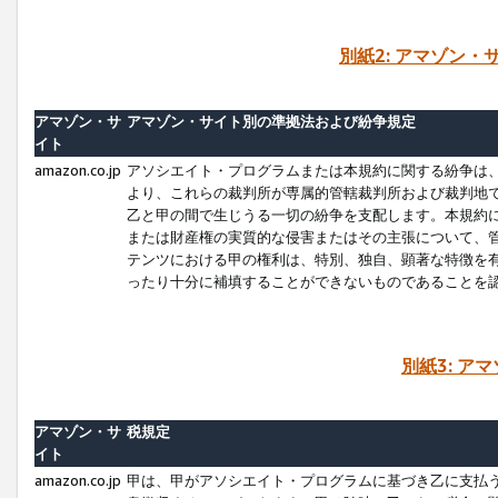
別紙2: アマゾン
アマゾン・サ
アマゾン・サイト別の準拠法および紛争規定
イト
amazon.co.jp
アソシエイト・プログラムまたは本規約に関する紛争は
より、これらの裁判所が専属的管轄裁判所および裁判地
乙と甲の間で生じうる一切の紛争を支配します。本規約
または財産権の実質的な侵害またはその主張について、
テンツにおける甲の権利は、特別、独自、顕著な特徴を
ったり十分に補填することができないものであることを
別紙3: ア
アマゾン・サ
税規定
イト
amazon.co.jp
甲は、甲がアソシエイト・プログラムに基づき乙に支払