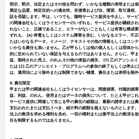
明示、黙示、法定またはその他を問わず、いかなる種類の表明または保
満足な品質、特定目的への適合性、非侵害および法、慣習、取引過程、
証を否認します。甲は、いつでも、随時サービス提供を中止し、サービ
の関連会社もしくはライセンサーのいずれも、サービス提供が継続され
れないこと、正確であること、エラーがないこともしくは有害な構成要
ずれも、 (A) 停電もしくはシステム障害を含む、いかなるエラー、不
たはいかなるデータ、イメージ、テキストその他の情報もしくはコンテ
いかなる責任も負いません。乙が甲もしくは他の個人もしくは団体から
的に定められていない保証を与えるものではありません。さらに、甲また
益、期待された売上、のれんその他の便益の損失、 (Y) 乙のアソシ
たは (Z) 乙のアソシエイト・プログラムへの参加の終了もしくは停
は、適用法により除外または制限できない補償、責任または表明を除外
8. 責任限定
甲または甲の関連会社もしくはライセンサーは、間接損害、付随的損害
益、利益、のれん、使用またはデータの損失について、たとえ甲がこれ
サービス提供に関連して生じる甲の責任の総額は、最新の請求または責
支払われたまたは支払うべき、紹介料の総額を超えないものとします。
法上の救済を求める権利を含め、一切の権利または衡平法上の救済を放
任を制限するものではありません。