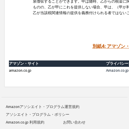
泉徴収することができます。甲は随時、乙からの税金に
ものの、乙が甲にこれを提供しない場合、甲は、（甲が
乙が当該税関連情報の提供を義務付けられる者ではない
別紙4: アマゾ
アマゾン・サイト
プライバシー
amazon.co.jp
Amazon.c
Amazonアソシエイト・プログラム運営規約
アソシエイト・プログラム・ポリシー
Amazon.co.jp 利用規約
お問い合わせ