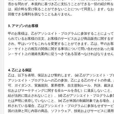
否かを問わず、本規約に基づき乙に支払うことができる一切の紹介料を
は、紹介料を受け取ることができないことについて同意し）ます。なお
回復できる権利を損なうこともありません。
3. アマゾンのお客様
甲のお客様は、乙がアソシエイト・プログラムに参加することによって
られているお客様の注文、お客様のサービスおよび商品販売に関するす
され、甲はいつでもこれらを変更することができます。乙は、甲のお客
ン・サイトとの相互の関係に関する事項について問い合わせがあった場
ン・サイト上の連絡先案内に従うべきである旨述べなければなりません
4. 乙による保証
乙は、以下を表明、保証および誓約します。 (a) 乙がアソシエイト・
アソシエイト・プログラムへの乙の参加、乙による乙のサイトの作成、
可、ガイダンス、実施規則、業界標準、自主規制ルール、判決、裁決ま
伝およびマーケティングに関する全ルールを含む）に違反しないこと、 
結が法的に阻止されないこと）、 (d) 乙がアソシエイト・プログラ
たは声明に依存していないこと、 (e) 乙が米国の制裁対象である場
科されている場合、乙はアソシエイト・プログラムに参加もせずサービス
国の法律と同じ内容の商品、ソフトウェア、技術およびサービスに適用さ