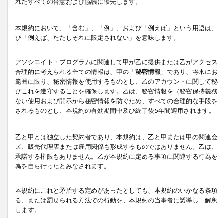
れたすべての合意および協議に優先します。
本規約において、「含む」、「例」、および「例えば」という用語は、
び「例えば、ただしそれに限定されない」を意味します。
アソシエイト・プログラムに関連して甲が乙に提供または乙がアクセス
合理的に考えられる全ての情報は、甲の「
秘密情報
」であり、将来にお
範囲に限り、秘密情報を使用するものとし、乙のアカウントに関して秘
びこれを遵守することを確保します。乙は、秘密情報を（秘密保持義務
ない使用および開示から秘密情報を防ぐため、すべての合理的な手段を
されるものとし、本規約の有効期間中及び終了後5年間適用されます。
乙と甲とは独立した契約者であり、本規約は、乙と甲または甲の関連会
ズ、販売代理店または雇用関係も形成するものではありません。乙は、
承諾する権限もありません。乙が本規約に定める事項に関連する行為を
為を自ら行ったとみなされます。
本規約にこれと矛盾する定めがあったとしても、本規約のいかなる条項
る、または罰せられる方法での行動を、本規約の当事者に誘導し、解釈
します。