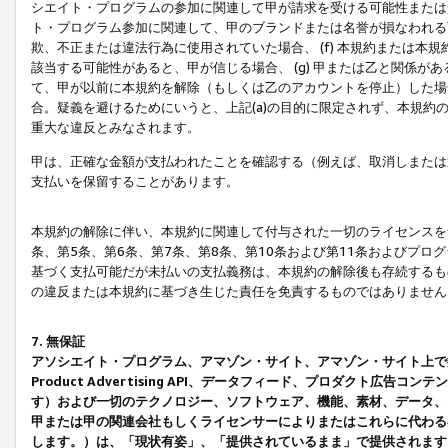
シエイト・プログラムの参加に関連して甲が請求を受ける可能性または責
ト・プログラム参加に関連して、甲のブランドまたは名誉が損なわれる可
欺、不正または違法行為に使用されていた場合、 (f) 本規約または
該当する可能性があると、甲が信じる場合、 (g) 甲または乙と関係
て、甲が以前に本規約を解除（もしくは乙のアカウントを停止）した場合
合。疑義を避けるためにいうと、上記(a)の目的に限定されず、本規約
重大な違反とみなされます。
甲は、正確な金額が支払われたことを確認する（例えば、取消しまたは
支払いを保留することがあります。
本規約の解除に伴い、本規約に関連して付与された一切のライセンスを
条、第5条、第6条、第7条、第8条、第10条および第11条およびプ
基づく支払可能だが未払いの支払義務は、本規約の解除後も存続するも
の違反または本規約に基づき生じた責任を免責するものではありません
7. 無保証
アソシエイト・プログラム、アマゾン・サイト、アマゾン・サイト上で
Product Advertising API、データフィード、プロダクト
す）および一切のテクノロジー、ソフトウェア、機能、素材、データ、
甲または甲の関連会社もしくライセンサーによりまたはこれらに代わる
します。）は、「現状有姿」、「提供されているまま」で提供されます