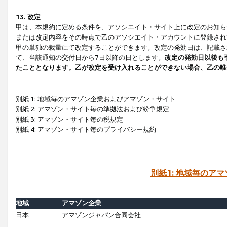
13. 改定
甲は、本規約に定める条件を、アソシエイト・サイト上に改定のお知ら
または改定内容をその時点で乙のアソシエイト・アカウントに登録され
甲の単独の裁量にて改定することができます。改定の発効日は、記載さ
て、当該通知の交付日から7日以降の日とします。
改定の発効日以後も
たこととなります。乙が改定を受け入れることができない場合、乙の唯
別紙 1: 地域毎のアマゾン企業およびアマゾン・サイト
別紙 2: アマゾン・サイト毎の準拠法および紛争規定
別紙 3: アマゾン・サイト毎の税規定
別紙 4: アマゾン・サイト毎のプライバシー規約
別紙1: 地域毎のア
地域
アマゾン企業
日本
アマゾンジャパン合同会社