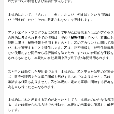
れたすべての合意および協議に優先します。
本規約において、「含む」、「例」、および「例えば」という用語は、
び「例えば、ただしそれに限定されない」を意味します。
アソシエイト・プログラムに関連して甲が乙に提供または乙がアクセス
合理的に考えられる全ての情報は、甲の「
秘密情報
」であり、将来にお
範囲に限り、秘密情報を使用するものとし、乙のアカウントに関して秘
びこれを遵守することを確保します。乙は、秘密情報を（秘密保持義務
ない使用および開示から秘密情報を防ぐため、すべての合理的な手段を
されるものとし、本規約の有効期間中及び終了後5年間適用されます。
乙と甲とは独立した契約者であり、本規約は、乙と甲または甲の関連会
ズ、販売代理店または雇用関係も形成するものではありません。乙は、
承諾する権限もありません。乙が本規約に定める事項に関連する行為を
為を自ら行ったとみなされます。
本規約にこれと矛盾する定めがあったとしても、本規約のいかなる条項
る、または罰せられる方法での行動を、本規約の当事者に誘導し、解釈
します。