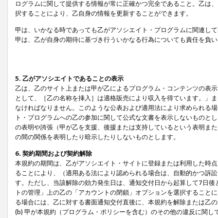
ログラムに関して提供する情報が常に正確かつ完全であること。乙は、
択することにより、乙自身の情報を更新することができます。
甲は、いかなる時であっても乙がアソシエイト・プログラムに関連して
甲は、乙が自身の期待に基づき行ういかなる行為についても責任を負い
5. 乙がアソシエイトであることの表示
乙は、乙のサイト上または甲が乙によるプログラム・コンテンツの表示ま
として、［乙の名称を挿入］は適格販売により収入を得ています。」ま
なければなりません。このような公表および適用法により求められる場
ト・プログラムへの乙の参加に関して公式な文書を表示しないものとし
の表明や誇張（甲が乙を支援、後援または支持しているという表明また
の間の関係を表明したり暗示したりしないものとします。
6. 契約期間および契約解除
本規約の期間は、乙がアソシエイト・サイトに登録または利用した時点
ることにより、（適用ある法により認められる場合は、自動的かつ訴訟
す。ただし、当該解除の効力発生日は、通知交付日から起算して7日後
トの管理」上の乙の「アカウントの閉鎖」オプションを選択することに
る場合には、乙に対する書面通知交付直後に、本規約を解除または乙のア
(b) 甲が本規約（プログラム・ポリシーを含む）のその他の違反に関し