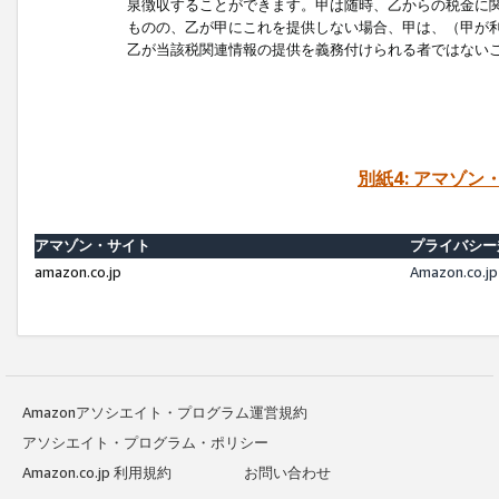
泉徴収することができます。甲は随時、乙からの税金に
ものの、乙が甲にこれを提供しない場合、甲は、（甲が
乙が当該税関連情報の提供を義務付けられる者ではない
別紙4: アマゾ
アマゾン・サイト
プライバシー
amazon.co.jp
Amazon.c
Amazonアソシエイト・プログラム運営規約
アソシエイト・プログラム・ポリシー
Amazon.co.jp 利用規約
お問い合わせ