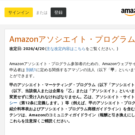
サインイン
登録
または
Amazonアソシエイト・プログラ
改定日: 2026/4/20
(
主な改定内容はこちら
をご覧ください。)
Amazonアソシエイト・プログラム参加者のための、Amazonウェブサ
申込者は
別紙1
に定める関係するアマゾンの法人（以下「
甲
」といいま
とができます。
甲のアソシエイト・マーケティング・プログラム（以下「アソシエイト
（以下、当該個人または企業を「乙」または「アソシエイト」といいま
変更せずに受け入れなければなりません。乙は、アソシエイト・サイト
シー
（第12条に定義します。）等（例えば、甲のアソシエイト・プロ
紹介料率表およびアソシエイト・プログラム商標ガイドライン）を含む本規
テンツは、Amazonのコミュニティガイドライン（報酬と引き換え
これらを注意深くご精読ください。