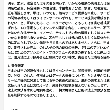
明示、黙示、法定またはその他を問わず、いかなる種類の表明または保
満足な品質、特定目的への適合性、非侵害および法、慣習、取引過程、
証を否認します。甲は、いつでも、随時サービス提供を中止し、サービ
の関連会社もしくはライセンサーのいずれも、サービス提供が継続され
れないこと、正確であること、エラーがないこともしくは有害な構成要
ずれも、 (A) 停電もしくはシステム障害を含む、いかなるエラー、不
たはいかなるデータ、イメージ、テキストその他の情報もしくはコンテ
いかなる責任も負いません。乙が甲もしくは他の個人もしくは団体から
的に定められていない保証を与えるものではありません。さらに、甲また
益、期待された売上、のれんその他の便益の損失、 (Y) 乙のアソシ
たは (Z) 乙のアソシエイト・プログラムへの参加の終了もしくは停
は、適用法により除外または制限できない補償、責任または表明を除外
8. 責任限定
甲または甲の関連会社もしくはライセンサーは、間接損害、付随的損害
益、利益、のれん、使用またはデータの損失について、たとえ甲がこれ
サービス提供に関連して生じる甲の責任の総額は、最新の請求または責
支払われたまたは支払うべき、紹介料の総額を超えないものとします。
法上の救済を求める権利を含め、一切の権利または衡平法上の救済を放
任を制限するものではありません。