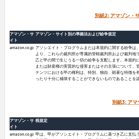
別紙2: アマゾン
アマゾン・サ
アマゾン・サイト別の準拠法および紛争規定
イト
amazon.co.jp
アソシエイト・プログラムまたは本規約に関する紛争は
より、これらの裁判所が専属的管轄裁判所および裁判地
乙と甲の間で生じうる一切の紛争を支配します。本規約
または財産権の実質的な侵害またはその主張について、
テンツにおける甲の権利は、特別、独自、顕著な特徴を
ったり十分に補填することができないものであることを
別紙3: ア
アマゾン・サ
税規定
イト
amazon.co.jp
甲は、甲がアソシエイト・プログラムに基づき乙に支払