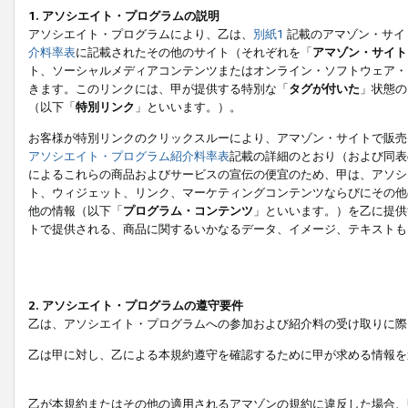
1. アソシエイト・プログラムの説明
アソシエイト・プログラムにより、乙は、
別紙1
記載のアマゾン・サイ
介料率表
に記載されたその他のサイト（それぞれを「
アマゾン・サイト
ト、ソーシャルメディアコンテンツまたはオンライン・ソフトウェア・
きます。このリンクには、甲が提供する特別な「
タグが付いた
」状態の
（以下「
特別リンク
」といいます。）。
お客様が特別リンクのクリックスルーにより、アマゾン・サイトで販売
アソシエイト・プログラム紹介料率表
記載の詳細のとおり（および同表
によるこれらの商品およびサービスの宣伝の便宜のため、甲は、アソシ
ト、ウィジェット、リンク、マーケティングコンテンツならびにその他
他の情報（以下「
プログラム・コンテンツ
」といいます。）を乙に提供
トで提供される、商品に関するいかなるデータ、イメージ、テキストも
2. アソシエイト・プログラムの遵守要件
乙は、アソシエイト・プログラムへの参加および紹介料の受け取りに際
乙は甲に対し、乙による本規約遵守を確認するために甲が求める情報を
乙が本規約またはその他の適用されるアマゾンの規約に違反した場合、