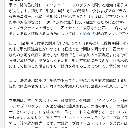
甲は、随時乙に対し、アソシエイト・プログラムに関する通知（電子メ
があります。加えて、甲は、 (a) 甲が乙の特別リンクおよびプログ
報をモニター、記録、使用および開示すること（例えば、アマゾン・サ
た甲のお客様など）、 (b) 本規約の遵守状況を確認するために乙のサイ
ストプラクティスの例として、乙のサイトに表示された乙のロゴおよび
甲による個人情報の取扱方法については、
別紙4
に記載のアマゾンプラ
乙は、 (a) 甲および甲の関連会社がいつでも（直接または間接を問わず
および甲の関連会社がいつでも（直接または間接を問わず）、乙のサイ
規約の規定を厳密に履行しない場合でも、本規約の当該規定またはその他
る決定及び更新、甲がなしうる活動、甲が本規約に基づきなしうる承認
によって提供した場合に限り、効力を有することについて、承諾および
乙は、法の運用に基づく場合であっても、甲による事前の書面による明
規約は両当事者およびそれぞれの承継人ならびに譲受人を拘束し、これ
本規約は、すべてのポリシー、付属書類、仕様書、ガイドライン、別表
ル、サブプログラム、および機能に適用されるその他のポリシーの最新
ー
」といいます。）を組み入れ、乙は、これらを遵守することについて
先します。本規約と、別のアフィリエイト・マーケティング・プログラ
ては当該契約が優先します。本規約（プログラム・ポリシーを含む）は