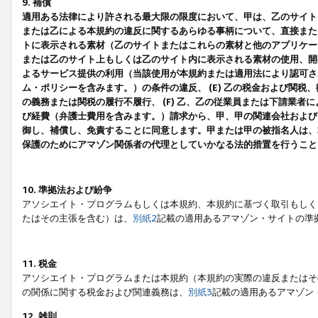
9. 補償
適用ある法律により許される最大限の限度において、甲は、乙のサイト
または乙による本規約の違反に関するあらゆる事柄について、直接または
トに表示される素材（乙のサイトまたはこれらの素材と他のアプリケーシ
または乙のサイト上もしくは乙のサイト内に表示される素材の使用、開発
よるサービス提供の利用（当該使用が本規約または適用法により認可され
ム・ポリシーを含みます。）の条件の違反、 (E) 乙の税金および関
の義務または関税の履行不履行、 (F) 乙、乙の従業員または下請業
び経費（弁護士費用を含みます。）請求から、甲、甲の関連会社および
御し、補償し、免責することに同意します。甲または甲の被指名人は、
保護のためにアマゾン関係者の代理としていかなる法的措置を行うこと
10. 準拠法および紛争
アソシエイト・プログラムもしくは本規約、本規約に基づく取引もしく
たはその主張を含む）は、
別紙2
記載の適用あるアマゾン・サイトの準
11. 税金
アソシエイト・プログラムまたは本規約（本規約の実際の違反またはそ
の関係に関する税金および関連義務は、
別紙3
記載の適用あるアマゾン
12. 雑則