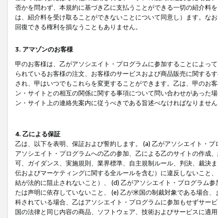
否かを問わず、本規約に基づき乙に支払うことができる一切の紹介料を
は、紹介料を受け取ることができないことについて同意し）ます。なお
回復できる権利を損なうこともありません。
3. アマゾンのお客様
甲のお客様は、乙がアソシエイト・プログラムに参加することによって
られているお客様の注文、お客様のサービスおよび商品販売に関するす
され、甲はいつでもこれらを変更することができます。乙は、甲のお客
ン・サイトとの相互の関係に関する事項について問い合わせがあった場
ン・サイト上の連絡先案内に従うべきである旨述べなければなりません
4. 乙による保証
乙は、以下を表明、保証および誓約します。 (a) 乙がアソシエイト・
アソシエイト・プログラムへの乙の参加、乙による乙のサイトの作成、
可、ガイダンス、実施規則、業界標準、自主規制ルール、判決、裁決ま
伝およびマーケティングに関する全ルールを含む）に違反しないこと、 
結が法的に阻止されないこと）、 (d) 乙がアソシエイト・プログラ
たは声明に依存していないこと、 (e) 乙が米国の制裁対象である場
科されている場合、乙はアソシエイト・プログラムに参加もせずサービス
国の法律と同じ内容の商品、ソフトウェア、技術およびサービスに適用さ