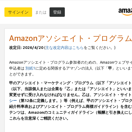
サインイン
登録
または
Amazonアソシエイト・プログラ
改定日: 2026/4/20
(
主な改定内容はこちら
をご覧ください。)
Amazonアソシエイト・プログラム参加者のための、Amazonウェブサ
申込者は
別紙1
に定める関係するアマゾンの法人（以下「
甲
」といいま
とができます。
甲のアソシエイト・マーケティング・プログラム（以下「アソシエイト
（以下、当該個人または企業を「乙」または「アソシエイト」といいま
変更せずに受け入れなければなりません。乙は、アソシエイト・サイト
シー
（第12条に定義します。）等（例えば、甲のアソシエイト・プロ
紹介料率表およびアソシエイト・プログラム商標ガイドライン）を含む本規
テンツは、Amazonのコミュニティガイドライン（報酬と引き換え
これらを注意深くご精読ください。