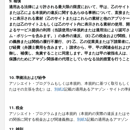
9. 補償
適用ある法律により許される最大限の限度において、甲は、乙のサイト
または乙による本規約の違反に関するあらゆる事柄について、直接または
トに表示される素材（乙のサイトまたはこれらの素材と他のアプリケーシ
または乙のサイト上もしくは乙のサイト内に表示される素材の使用、開発
よるサービス提供の利用（当該使用が本規約または適用法により認可され
ム・ポリシーを含みます。）の条件の違反、 (E) 乙の税金および関
の義務または関税の履行不履行、 (F) 乙、乙の従業員または下請業
び経費（弁護士費用を含みます。）請求から、甲、甲の関連会社および
御し、補償し、免責することに同意します。甲または甲の被指名人は、
保護のためにアマゾン関係者の代理としていかなる法的措置を行うこと
10. 準拠法および紛争
アソシエイト・プログラムもしくは本規約、本規約に基づく取引もしく
たはその主張を含む）は、
別紙2
記載の適用あるアマゾン・サイトの準
11. 税金
アソシエイト・プログラムまたは本規約（本規約の実際の違反またはそ
の関係に関する税金および関連義務は、
別紙3
記載の適用あるアマゾン
12. 雑則