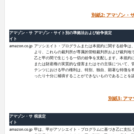
別紙2: アマゾン
アマゾン・サ
アマゾン・サイト別の準拠法および紛争規定
イト
amazon.co.jp
アソシエイト・プログラムまたは本規約に関する紛争は
より、これらの裁判所が専属的管轄裁判所および裁判地
乙と甲の間で生じうる一切の紛争を支配します。本規約
または財産権の実質的な侵害またはその主張について、
テンツにおける甲の権利は、特別、独自、顕著な特徴を
ったり十分に補填することができないものであることを
別紙3: ア
アマゾン・サ
税規定
イト
amazon.co.jp
甲は、甲がアソシエイト・プログラムに基づき乙に支払