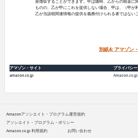
泉徴収することができます。甲は随時、乙からの税金に
ものの、乙が甲にこれを提供しない場合、甲は、（甲が
乙が当該税関連情報の提供を義務付けられる者ではない
別紙4: アマゾ
アマゾン・サイト
プライバシー
amazon.co.jp
Amazon.c
Amazonアソシエイト・プログラム運営規約
アソシエイト・プログラム・ポリシー
Amazon.co.jp 利用規約
お問い合わせ