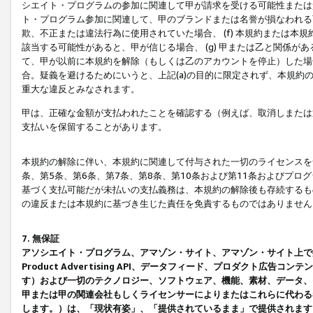
シエイト・プログラムの参加に関連して甲が請求を受ける可能性または責
ト・プログラム参加に関連して、甲のブランドまたは名誉が損なわれる可
欺、不正または違法行為に使用されていた場合、 (f) 本規約または
該当する可能性があると、甲が信じる場合、 (g) 甲または乙と関係
て、甲が以前に本規約を解除（もしくは乙のアカウントを停止）した場合
合。疑義を避けるためにいうと、上記(a)の目的に限定されず、本規約
重大な違反とみなされます。
甲は、正確な金額が支払われたことを確認する（例えば、取消しまたは
支払いを保留することがあります。
本規約の解除に伴い、本規約に関連して付与された一切のライセンスを
条、第5条、第6条、第7条、第8条、第10条および第11条およびプ
基づく支払可能だが未払いの支払義務は、本規約の解除後も存続するも
の違反または本規約に基づき生じた責任を免責するものではありません
7. 無保証
アソシエイト・プログラム、アマゾン・サイト、アマゾン・サイト上で
Product Advertising API、データフィード、プロダクト
す）および一切のテクノロジー、ソフトウェア、機能、素材、データ、
甲または甲の関連会社もしくライセンサーによりまたはこれらに代わる
します。）は、「現状有姿」、「提供されているまま」で提供されます