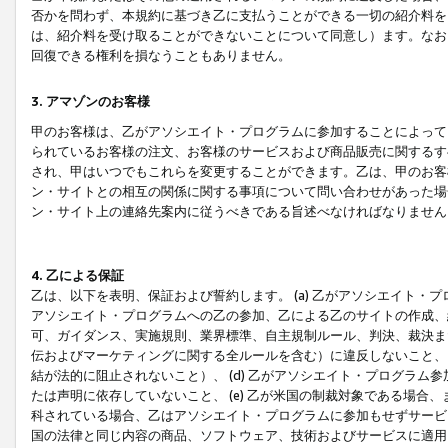
否かを問わず、本規約に基づき乙に支払うことができる一切の紹介料を
は、紹介料を受け取ることができないことについて同意し）ます。なお
回復できる権利を損なうこともありません。
3. アマゾンのお客様
甲のお客様は、乙がアソシエイト・プログラムに参加することによって
られているお客様の注文、お客様のサービスおよび商品販売に関するす
され、甲はいつでもこれらを変更することができます。乙は、甲のお客
ン・サイトとの相互の関係に関する事項について問い合わせがあった場
ン・サイト上の連絡先案内に従うべきである旨述べなければなりません
4. 乙による保証
乙は、以下を表明、保証および誓約します。 (a) 乙がアソシエイト・
アソシエイト・プログラムへの乙の参加、乙による乙のサイトの作成、
可、ガイダンス、実施規則、業界標準、自主規制ルール、判決、裁決ま
伝およびマーケティングに関する全ルールを含む）に違反しないこと、 
結が法的に阻止されないこと）、 (d) 乙がアソシエイト・プログラ
たは声明に依存していないこと、 (e) 乙が米国の制裁対象である場
科されている場合、乙はアソシエイト・プログラムに参加もせずサービス
国の法律と同じ内容の商品、ソフトウェア、技術およびサービスに適用さ