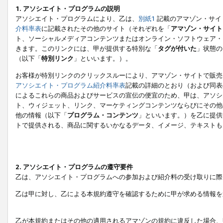
1. アソシエイト・プログラムの説明
アソシエイト・プログラムにより、乙は、
別紙1
記載のアマゾン・サイ
介料率表
に記載されたその他のサイト（それぞれを「
アマゾン・サイト
ト、ソーシャルメディアコンテンツまたはオンライン・ソフトウェア・
きます。このリンクには、甲が提供する特別な「
タグが付いた
」状態の
（以下「
特別リンク
」といいます。）。
お客様が特別リンクのクリックスルーにより、アマゾン・サイトで販売
アソシエイト・プログラム紹介料率表
記載の詳細のとおり（および同表
によるこれらの商品およびサービスの宣伝の便宜のため、甲は、アソシ
ト、ウィジェット、リンク、マーケティングコンテンツならびにその他
他の情報（以下「
プログラム・コンテンツ
」といいます。）を乙に提供
トで提供される、商品に関するいかなるデータ、イメージ、テキストも
2. アソシエイト・プログラムの遵守要件
乙は、アソシエイト・プログラムへの参加および紹介料の受け取りに際
乙は甲に対し、乙による本規約遵守を確認するために甲が求める情報を
乙が本規約またはその他の適用されるアマゾンの規約に違反した場合、