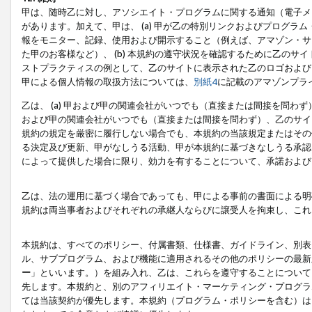
甲は、随時乙に対し、アソシエイト・プログラムに関する通知（電子メ
があります。加えて、甲は、 (a) 甲が乙の特別リンクおよびプログ
報をモニター、記録、使用および開示すること（例えば、アマゾン・サ
た甲のお客様など）、 (b) 本規約の遵守状況を確認するために乙のサイ
ストプラクティスの例として、乙のサイトに表示された乙のロゴおよび
甲による個人情報の取扱方法については、
別紙4
に記載のアマゾンプラ
乙は、 (a) 甲および甲の関連会社がいつでも（直接または間接を問わず
および甲の関連会社がいつでも（直接または間接を問わず）、乙のサイ
規約の規定を厳密に履行しない場合でも、本規約の当該規定またはその他
る決定及び更新、甲がなしうる活動、甲が本規約に基づきなしうる承認
によって提供した場合に限り、効力を有することについて、承諾および
乙は、法の運用に基づく場合であっても、甲による事前の書面による明
規約は両当事者およびそれぞれの承継人ならびに譲受人を拘束し、これ
本規約は、すべてのポリシー、付属書類、仕様書、ガイドライン、別表
ル、サブプログラム、および機能に適用されるその他のポリシーの最新
ー
」といいます。）を組み入れ、乙は、これらを遵守することについて
先します。本規約と、別のアフィリエイト・マーケティング・プログラ
ては当該契約が優先します。本規約（プログラム・ポリシーを含む）は