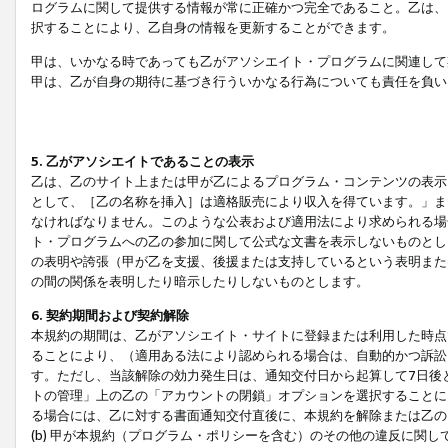
ログラムに関して提供する情報が常に正確かつ完全であること。乙は、
択することにより、乙自身の情報を更新することができます。
甲は、いかなる時であっても乙がアソシエイト・プログラムに関連して
甲は、乙が自身の期待に基づき行ういかなる行為についても責任を負い
5. 乙がアソシエイトであることの表示
乙は、乙のサイト上または甲が乙によるプログラム・コンテンツの表示ま
として、［乙の名称を挿入］は適格販売により収入を得ています。」ま
なければなりません。このような公表および適用法により求められる場
ト・プログラムへの乙の参加に関して公式な文書を表示しないものとし
の表明や誇張（甲が乙を支援、後援または支持しているという表明また
の間の関係を表明したり暗示したりしないものとします。
6. 契約期間および契約解除
本規約の期間は、乙がアソシエイト・サイトに登録または利用した時点
ることにより、（適用ある法により認められる場合は、自動的かつ訴訟
す。ただし、当該解除の効力発生日は、通知交付日から起算して7日後
トの管理」上の乙の「アカウントの閉鎖」オプションを選択することに
る場合には、乙に対する書面通知交付直後に、本規約を解除または乙のア
(b) 甲が本規約（プログラム・ポリシーを含む）のその他の違反に関し