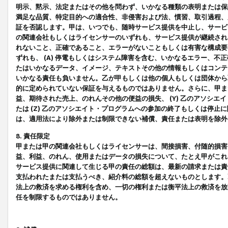
明示、黙示、法定またはその他を問わず、いかなる種類の表明または保
満足な品質、特定目的への適合性、非侵害および法、慣習、取引過程、
証を否認します。甲は、いつでも、随時サービス提供を中止し、サービ
の関連会社もしくはライセンサーのいずれも、サービス提供が継続され
れないこと、正確であること、エラーがないこともしくは有害な構成要
ずれも、 (A) 停電もしくはシステム障害を含む、いかなるエラー、不
たはいかなるデータ、イメージ、テキストその他の情報もしくはコンテ
いかなる責任も負いません。乙が甲もしくは他の個人もしくは団体から
的に定められていない保証を与えるものではありません。さらに、甲また
益、期待された売上、のれんその他の便益の損失、 (Y) 乙のアソシ
たは (Z) 乙のアソシエイト・プログラムへの参加の終了もしくは停
は、適用法により除外または制限できない補償、責任または表明を除外
8. 責任限定
甲または甲の関連会社もしくはライセンサーは、間接損害、付随的損害
益、利益、のれん、使用またはデータの損失について、たとえ甲がこれ
サービス提供に関連して生じる甲の責任の総額は、最新の請求または責
支払われたまたは支払うべき、紹介料の総額を超えないものとします。
法上の救済を求める権利を含め、一切の権利または衡平法上の救済を放
任を制限するものではありません。