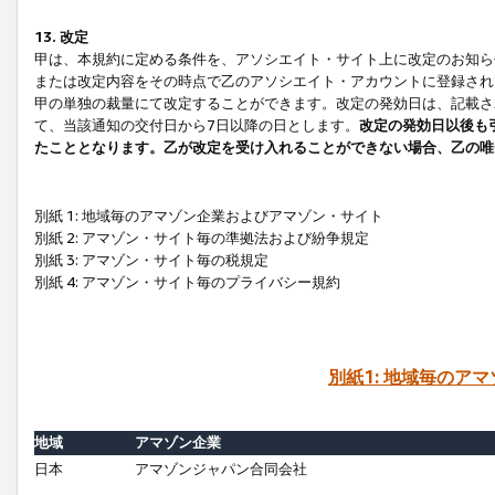
13. 改定
甲は、本規約に定める条件を、アソシエイト・サイト上に改定のお知ら
または改定内容をその時点で乙のアソシエイト・アカウントに登録され
甲の単独の裁量にて改定することができます。改定の発効日は、記載さ
て、当該通知の交付日から7日以降の日とします。
改定の発効日以後も
たこととなります。乙が改定を受け入れることができない場合、乙の唯
別紙 1: 地域毎のアマゾン企業およびアマゾン・サイト
別紙 2: アマゾン・サイト毎の準拠法および紛争規定
別紙 3: アマゾン・サイト毎の税規定
別紙 4: アマゾン・サイト毎のプライバシー規約
別紙1: 地域毎のア
地域
アマゾン企業
日本
アマゾンジャパン合同会社