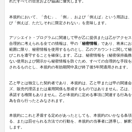
れたすべての合意および協議に優先します。
本規約において、「含む」、「例」、および「例えば」という用語は、
び「例えば、ただしそれに限定されない」を意味します。
アソシエイト・プログラムに関連して甲が乙に提供または乙がアクセス
合理的に考えられる全ての情報は、甲の「
秘密情報
」であり、将来にお
範囲に限り、秘密情報を使用するものとし、乙のアカウントに関して秘
びこれを遵守することを確保します。乙は、秘密情報を（秘密保持義務
ない使用および開示から秘密情報を防ぐため、すべての合理的な手段を
されるものとし、本規約の有効期間中及び終了後5年間適用されます。
乙と甲とは独立した契約者であり、本規約は、乙と甲または甲の関連会
ズ、販売代理店または雇用関係も形成するものではありません。乙は、
承諾する権限もありません。乙が本規約に定める事項に関連する行為を
為を自ら行ったとみなされます。
本規約にこれと矛盾する定めがあったとしても、本規約のいかなる条項
る、または罰せられる方法での行動を、本規約の当事者に誘導し、解釈
します。