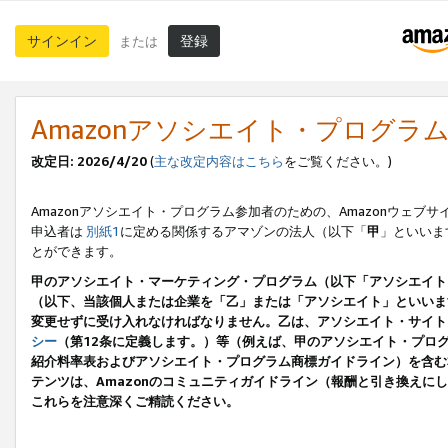
サインイン
登録
または
Amazonアソシエイト・プログラ
改定日: 2026/4/20
(
主な改定内容はこちら
をご覧ください。)
Amazonアソシエイト・プログラム参加者のための、Amazonウェブサ
申込者は
別紙1
に定める関係するアマゾンの法人（以下「
甲
」といいま
とができます。
甲のアソシエイト・マーケティング・プログラム（以下「アソシエイト
（以下、当該個人または企業を「乙」または「アソシエイト」といいま
変更せずに受け入れなければなりません。乙は、アソシエイト・サイト
シー
（第12条に定義します。）等（例えば、甲のアソシエイト・プロ
紹介料率表およびアソシエイト・プログラム商標ガイドライン）を含む本規
テンツは、Amazonのコミュニティガイドライン（報酬と引き換え
これらを注意深くご精読ください。