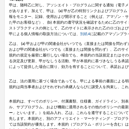
甲は、随時乙に対し、アソシエイト・プログラムに関する通知（電子メ
があります。加えて、甲は、 (a) 甲が乙の特別リンクおよびプログ
報をモニター、記録、使用および開示すること（例えば、アマゾン・サ
た甲のお客様など）、 (b) 本規約の遵守状況を確認するために乙のサイ
ストプラクティスの例として、乙のサイトに表示された乙のロゴおよび
甲による個人情報の取扱方法については、
別紙4
に記載のアマゾンプラ
乙は、 (a) 甲および甲の関連会社がいつでも（直接または間接を問わず
および甲の関連会社がいつでも（直接または間接を問わず）、乙のサイ
規約の規定を厳密に履行しない場合でも、本規約の当該規定またはその他
る決定及び更新、甲がなしうる活動、甲が本規約に基づきなしうる承認
によって提供した場合に限り、効力を有することについて、承諾および
乙は、法の運用に基づく場合であっても、甲による事前の書面による明
規約は両当事者およびそれぞれの承継人ならびに譲受人を拘束し、これ
本規約は、すべてのポリシー、付属書類、仕様書、ガイドライン、別表
ル、サブプログラム、および機能に適用されるその他のポリシーの最新
ー
」といいます。）を組み入れ、乙は、これらを遵守することについて
先します。本規約と、別のアフィリエイト・マーケティング・プログラ
ては当該契約が優先します。本規約（プログラム・ポリシーを含む）は