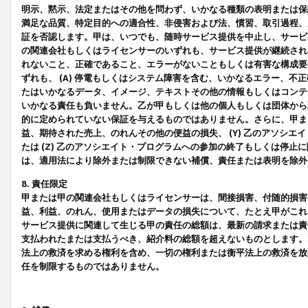
明示、黙示、法定またはその他を問わず、いかなる種類の表明または保
満足な品質、特定目的への適合性、非侵害および法、慣習、取引過程、
証を否認します。甲は、いつでも、随時サービス提供を中止し、サービ
の関連会社もしくはライセンサーのいずれも、サービス提供が継続され
れないこと、正確であること、エラーがないこともしくは有害な構成要
ずれも、 (A) 停電もしくはシステム障害を含む、いかなるエラー、不
たはいかなるデータ、イメージ、テキストその他の情報もしくはコンテ
いかなる責任も負いません。乙が甲もしくは他の個人もしくは団体から
的に定められていない保証を与えるものではありません。さらに、甲また
益、期待された売上、のれんその他の便益の損失、 (Y) 乙のアソシ
たは (Z) 乙のアソシエイト・プログラムへの参加の終了もしくは停
は、適用法により除外または制限できない補償、責任または表明を除外
8. 責任限定
甲または甲の関連会社もしくはライセンサーは、間接損害、付随的損害
益、利益、のれん、使用またはデータの損失について、たとえ甲がこれ
サービス提供に関連して生じる甲の責任の総額は、最新の請求または責
支払われたまたは支払うべき、紹介料の総額を超えないものとします。
法上の救済を求める権利を含め、一切の権利または衡平法上の救済を放
任を制限するものではありません。