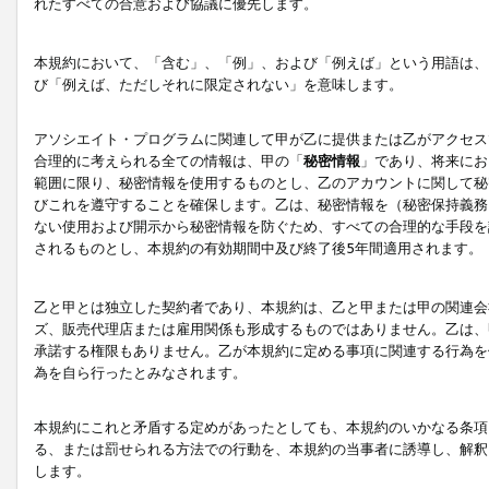
れたすべての合意および協議に優先します。
本規約において、「含む」、「例」、および「例えば」という用語は、
び「例えば、ただしそれに限定されない」を意味します。
アソシエイト・プログラムに関連して甲が乙に提供または乙がアクセス
合理的に考えられる全ての情報は、甲の「
秘密情報
」であり、将来にお
範囲に限り、秘密情報を使用するものとし、乙のアカウントに関して秘
びこれを遵守することを確保します。乙は、秘密情報を（秘密保持義務
ない使用および開示から秘密情報を防ぐため、すべての合理的な手段を
されるものとし、本規約の有効期間中及び終了後5年間適用されます。
乙と甲とは独立した契約者であり、本規約は、乙と甲または甲の関連会
ズ、販売代理店または雇用関係も形成するものではありません。乙は、
承諾する権限もありません。乙が本規約に定める事項に関連する行為を
為を自ら行ったとみなされます。
本規約にこれと矛盾する定めがあったとしても、本規約のいかなる条項
る、または罰せられる方法での行動を、本規約の当事者に誘導し、解釈
します。