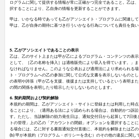
ログラムに関して提供する情報が常に正確かつ完全であること。乙は、
択することにより、乙自身の情報を更新することができます。
甲は、いかなる時であっても乙がアソシエイト・プログラムに関連して
甲は、乙が自身の期待に基づき行ういかなる行為についても責任を負い
5. 乙がアソシエイトであることの表示
乙は、乙のサイト上または甲が乙によるプログラム・コンテンツの表示ま
として、［乙の名称を挿入］は適格販売により収入を得ています。」ま
なければなりません。このような公表および適用法により求められる場
ト・プログラムへの乙の参加に関して公式な文書を表示しないものとし
の表明や誇張（甲が乙を支援、後援または支持しているという表明また
の間の関係を表明したり暗示したりしないものとします。
6. 契約期間および契約解除
本規約の期間は、乙がアソシエイト・サイトに登録または利用した時点
ることにより、（適用ある法により認められる場合は、自動的かつ訴訟
す。ただし、当該解除の効力発生日は、通知交付日から起算して7日後
トの管理」上の乙の「アカウントの閉鎖」オプションを選択することに
る場合には、乙に対する書面通知交付直後に、本規約を解除または乙のア
(b) 甲が本規約（プログラム・ポリシーを含む）のその他の違反に関し