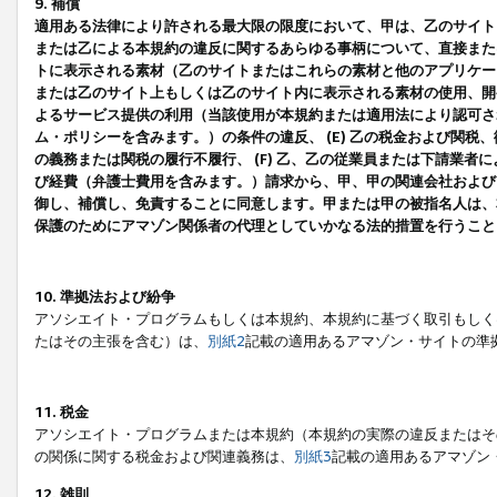
9. 補償
適用ある法律により許される最大限の限度において、甲は、乙のサイト
または乙による本規約の違反に関するあらゆる事柄について、直接または
トに表示される素材（乙のサイトまたはこれらの素材と他のアプリケーシ
または乙のサイト上もしくは乙のサイト内に表示される素材の使用、開発
よるサービス提供の利用（当該使用が本規約または適用法により認可され
ム・ポリシーを含みます。）の条件の違反、 (E) 乙の税金および関
の義務または関税の履行不履行、 (F) 乙、乙の従業員または下請業
び経費（弁護士費用を含みます。）請求から、甲、甲の関連会社および
御し、補償し、免責することに同意します。甲または甲の被指名人は、
保護のためにアマゾン関係者の代理としていかなる法的措置を行うこと
10. 準拠法および紛争
アソシエイト・プログラムもしくは本規約、本規約に基づく取引もしく
たはその主張を含む）は、
別紙2
記載の適用あるアマゾン・サイトの準
11. 税金
アソシエイト・プログラムまたは本規約（本規約の実際の違反またはそ
の関係に関する税金および関連義務は、
別紙3
記載の適用あるアマゾン
12. 雑則