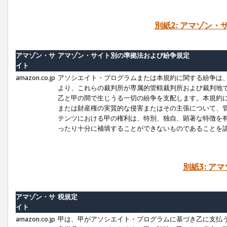
別紙2: アマゾン
アマゾン・サ
アマゾン・サイト別の準拠法および紛争規定
イト
amazon.co.jp
アソシエイト・プログラムまたは本規約に関する紛争は
より、これらの裁判所が専属的管轄裁判所および裁判地
乙と甲の間で生じうる一切の紛争を支配します。本規約
または財産権の実質的な侵害またはその主張について、
テンツにおける甲の権利は、特別、独自、顕著な特徴を
ったり十分に補填することができないものであることを
別紙3: ア
アマゾン・サ
税規定
イト
amazon.co.jp
甲は、甲がアソシエイト・プログラムに基づき乙に支払