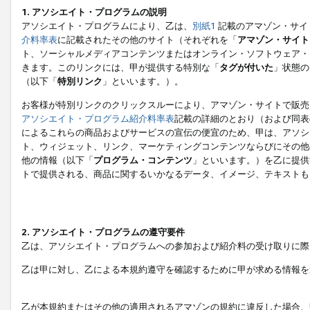
1. アソシエイト・プログラムの説明
アソシエイト・プログラムにより、乙は、
別紙1
記載のアマゾン・サイ
介料率表
に記載されたその他のサイト（それぞれを「
アマゾン・サイト
ト、ソーシャルメディアコンテンツまたはオンライン・ソフトウェア・
きます。このリンクには、甲が提供する特別な「
タグが付いた
」状態の
（以下「
特別リンク
」といいます。）。
お客様が特別リンクのクリックスルーにより、アマゾン・サイトで販売
アソシエイト・プログラム紹介料率表
記載の詳細のとおり（および同表
によるこれらの商品およびサービスの宣伝の便宜のため、甲は、アソシ
ト、ウィジェット、リンク、マーケティングコンテンツならびにその他
他の情報（以下「
プログラム・コンテンツ
」といいます。）を乙に提供
トで提供される、商品に関するいかなるデータ、イメージ、テキストも
2. アソシエイト・プログラムの遵守要件
乙は、アソシエイト・プログラムへの参加および紹介料の受け取りに際
乙は甲に対し、乙による本規約遵守を確認するために甲が求める情報を
乙が本規約またはその他の適用されるアマゾンの規約に違反した場合、