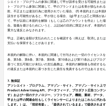
シエイト・プログラムの参加に関連して甲が請求を受ける可能性または責
ト・プログラム参加に関連して、甲のブランドまたは名誉が損なわれる可
欺、不正または違法行為に使用されていた場合、 (f) 本規約または
該当する可能性があると、甲が信じる場合、 (g) 甲または乙と関係
て、甲が以前に本規約を解除（もしくは乙のアカウントを停止）した場合
合。疑義を避けるためにいうと、上記(a)の目的に限定されず、本規約
重大な違反とみなされます。
甲は、正確な金額が支払われたことを確認する（例えば、取消しまたは
支払いを保留することがあります。
本規約の解除に伴い、本規約に関連して付与された一切のライセンスを
条、第5条、第6条、第7条、第8条、第10条および第11条およびプ
基づく支払可能だが未払いの支払義務は、本規約の解除後も存続するも
の違反または本規約に基づき生じた責任を免責するものではありません
7. 無保証
アソシエイト・プログラム、アマゾン・サイト、アマゾン・サイト上で
Product Advertising API、データフィード、プロダクト
す）および一切のテクノロジー、ソフトウェア、機能、素材、データ、
甲または甲の関連会社もしくライセンサーによりまたはこれらに代わる
します。）は、「現状有姿」、「提供されているまま」で提供されます