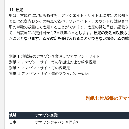
13. 改定
甲は、本規約に定める条件を、アソシエイト・サイト上に改定のお知ら
または改定内容をその時点で乙のアソシエイト・アカウントに登録され
甲の単独の裁量にて改定することができます。改定の発効日は、記載さ
て、当該通知の交付日から7日以降の日とします。
改定の発効日以後も
たこととなります。乙が改定を受け入れることができない場合、乙の唯
別紙 1: 地域毎のアマゾン企業およびアマゾン・サイト
別紙 2: アマゾン・サイト毎の準拠法および紛争規定
別紙 3: アマゾン・サイト毎の税規定
別紙 4: アマゾン・サイト毎のプライバシー規約
別紙1: 地域毎のア
地域
アマゾン企業
日本
アマゾンジャパン合同会社