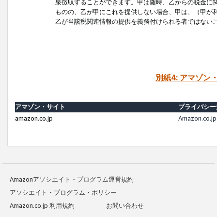
泉徴収することができます。甲は随時、乙からの税金に
ものの、乙が甲にこれを提供しない場合、甲は、（甲が
乙が当該税関連情報の提供を義務付けられる者ではない
別紙4: アマゾ
アマゾン・サイト
プライバシー
amazon.co.jp
Amazon.c
Amazonアソシエイト・プログラム運営規約
アソシエイト・プログラム・ポリシー
Amazon.co.jp 利用規約
お問い合わせ