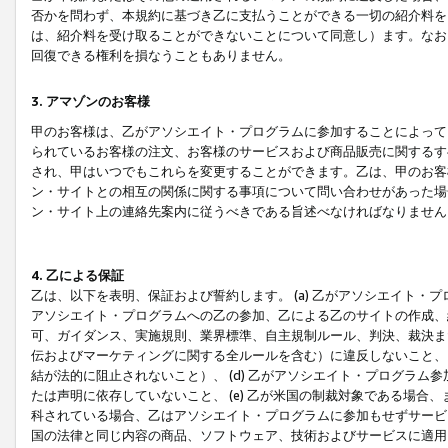
否かを問わず、本規約に基づき乙に支払うことができる一切の紹介料を
は、紹介料を受け取ることができないことについて同意し）ます。なお
回復できる権利を損なうこともありません。
3. アマゾンのお客様
甲のお客様は、乙がアソシエイト・プログラムに参加することによって
られているお客様の注文、お客様のサービスおよび商品販売に関するす
され、甲はいつでもこれらを変更することができます。乙は、甲のお客
ン・サイトとの相互の関係に関する事項について問い合わせがあった場
ン・サイト上の連絡先案内に従うべきである旨述べなければなりません
4. 乙による保証
乙は、以下を表明、保証および誓約します。 (a) 乙がアソシエイト・
アソシエイト・プログラムへの乙の参加、乙による乙のサイトの作成、
可、ガイダンス、実施規則、業界標準、自主規制ルール、判決、裁決ま
伝およびマーケティングに関する全ルールを含む）に違反しないこと、 
結が法的に阻止されないこと）、 (d) 乙がアソシエイト・プログラ
たは声明に依存していないこと、 (e) 乙が米国の制裁対象である場
科されている場合、乙はアソシエイト・プログラムに参加もせずサービス
国の法律と同じ内容の商品、ソフトウェア、技術およびサービスに適用さ