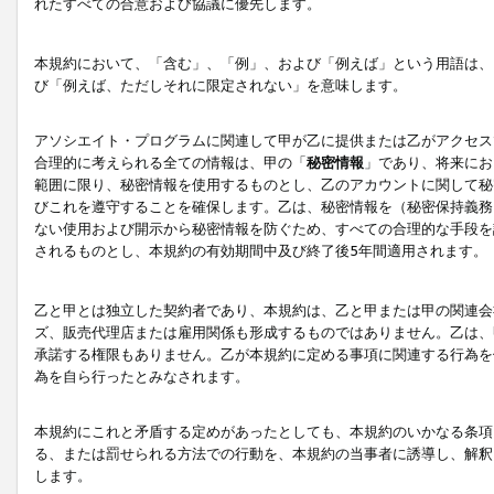
れたすべての合意および協議に優先します。
本規約において、「含む」、「例」、および「例えば」という用語は、
び「例えば、ただしそれに限定されない」を意味します。
アソシエイト・プログラムに関連して甲が乙に提供または乙がアクセス
合理的に考えられる全ての情報は、甲の「
秘密情報
」であり、将来にお
範囲に限り、秘密情報を使用するものとし、乙のアカウントに関して秘
びこれを遵守することを確保します。乙は、秘密情報を（秘密保持義務
ない使用および開示から秘密情報を防ぐため、すべての合理的な手段を
されるものとし、本規約の有効期間中及び終了後5年間適用されます。
乙と甲とは独立した契約者であり、本規約は、乙と甲または甲の関連会
ズ、販売代理店または雇用関係も形成するものではありません。乙は、
承諾する権限もありません。乙が本規約に定める事項に関連する行為を
為を自ら行ったとみなされます。
本規約にこれと矛盾する定めがあったとしても、本規約のいかなる条項
る、または罰せられる方法での行動を、本規約の当事者に誘導し、解釈
します。