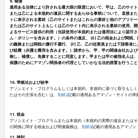
9. 補償
適用ある法律により許される最大限の限度において、甲は、乙のサイト
または乙による本規約の違反に関するあらゆる事柄について、直接または
トに表示される素材（乙のサイトまたはこれらの素材と他のアプリケーシ
または乙のサイト上もしくは乙のサイト内に表示される素材の使用、開発
よるサービス提供の利用（当該使用が本規約または適用法により認可され
ム・ポリシーを含みます。）の条件の違反、 (E) 乙の税金および関
の義務または関税の履行不履行、 (F) 乙、乙の従業員または下請業
び経費（弁護士費用を含みます。）請求から、甲、甲の関連会社および
御し、補償し、免責することに同意します。甲または甲の被指名人は、
保護のためにアマゾン関係者の代理としていかなる法的措置を行うこと
10. 準拠法および紛争
アソシエイト・プログラムもしくは本規約、本規約に基づく取引もしく
たはその主張を含む）は、
別紙2
記載の適用あるアマゾン・サイトの準
11. 税金
アソシエイト・プログラムまたは本規約（本規約の実際の違反またはそ
の関係に関する税金および関連義務は、
別紙3
記載の適用あるアマゾン
12. 雑則