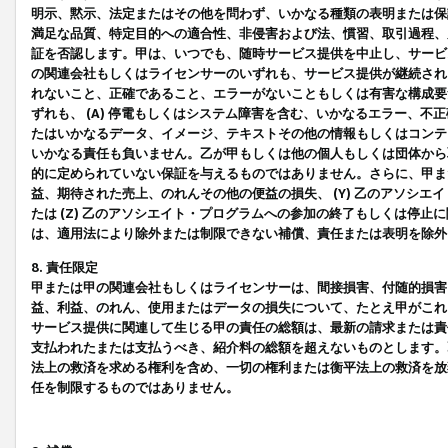
明示、黙示、法定またはその他を問わず、いかなる種類の表明または保
満足な品質、特定目的への適合性、非侵害および法、慣習、取引過程、
証を否認します。甲は、いつでも、随時サービス提供を中止し、サービ
の関連会社もしくはライセンサーのいずれも、サービス提供が継続され
れないこと、正確であること、エラーがないこともしくは有害な構成要
ずれも、 (A) 停電もしくはシステム障害を含む、いかなるエラー、不
たはいかなるデータ、イメージ、テキストその他の情報もしくはコンテ
いかなる責任も負いません。乙が甲もしくは他の個人もしくは団体から
的に定められていない保証を与えるものではありません。さらに、甲また
益、期待された売上、のれんその他の便益の損失、 (Y) 乙のアソシ
たは (Z) 乙のアソシエイト・プログラムへの参加の終了もしくは停
は、適用法により除外または制限できない補償、責任または表明を除外
8. 責任限定
甲または甲の関連会社もしくはライセンサーは、間接損害、付随的損害
益、利益、のれん、使用またはデータの損失について、たとえ甲がこれ
サービス提供に関連して生じる甲の責任の総額は、最新の請求または責
支払われたまたは支払うべき、紹介料の総額を超えないものとします。
法上の救済を求める権利を含め、一切の権利または衡平法上の救済を放
任を制限するものではありません。