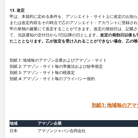
13. 改定
甲は、本規約に定める条件を、アソシエイト・サイト上に改定のお知ら
または改定内容をその時点で乙のアソシエイト・アカウントに登録され
甲の単独の裁量にて改定することができます。改定の発効日は、記載さ
て、当該通知の交付日から7日以降の日とします。
改定の発効日以後も
たこととなります。乙が改定を受け入れることができない場合、乙の唯
別紙 1: 地域毎のアマゾン企業およびアマゾン・サイト
別紙 2: アマゾン・サイト毎の準拠法および紛争規定
別紙 3: アマゾン・サイト毎の税規定
別紙 4: アマゾン・サイト毎のプライバシー規約
別紙1: 地域毎のア
地域
アマゾン企業
日本
アマゾンジャパン合同会社