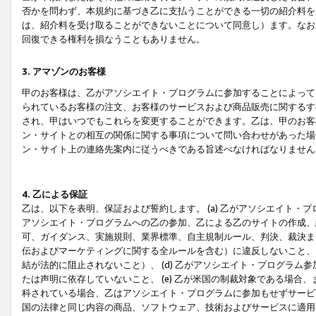
否かを問わず、本規約に基づき乙に支払うことができる一切の紹介料を
は、紹介料を受け取ることができないことについて同意し）ます。なお
回復できる権利を損なうこともありません。
3. アマゾンのお客様
甲のお客様は、乙がアソシエイト・プログラムに参加することによって
られているお客様の注文、お客様のサービスおよび商品販売に関するす
され、甲はいつでもこれらを変更することができます。乙は、甲のお客
ン・サイトとの相互の関係に関する事項について問い合わせがあった場
ン・サイト上の連絡先案内に従うべきである旨述べなければなりません
4. 乙による保証
乙は、以下を表明、保証および誓約します。 (a) 乙がアソシエイト・
アソシエイト・プログラムへの乙の参加、乙による乙のサイトの作成、
可、ガイダンス、実施規則、業界標準、自主規制ルール、判決、裁決ま
伝およびマーケティングに関する全ルールを含む）に違反しないこと、 
結が法的に阻止されないこと）、 (d) 乙がアソシエイト・プログラ
たは声明に依存していないこと、 (e) 乙が米国の制裁対象である場
科されている場合、乙はアソシエイト・プログラムに参加もせずサービス
国の法律と同じ内容の商品、ソフトウェア、技術およびサービスに適用さ