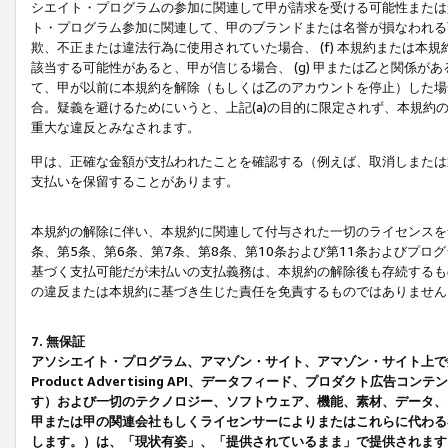
シエイト・プログラムの参加に関連して甲が請求を受ける可能性または責
ト・プログラム参加に関連して、甲のブランドまたは名誉が損なわれる可
欺、不正または違法行為に使用されていた場合、 (f) 本規約または
該当する可能性があると、甲が信じる場合、 (g) 甲または乙と関係
て、甲が以前に本規約を解除（もしくは乙のアカウントを停止）した場合
合。疑義を避けるためにいうと、上記(a)の目的に限定されず、本規約
重大な違反とみなされます。
甲は、正確な金額が支払われたことを確認する（例えば、取消しまたは
支払いを保留することがあります。
本規約の解除に伴い、本規約に関連して付与された一切のライセンスを
条、第5条、第6条、第7条、第8条、第10条および第11条およびプ
基づく支払可能だが未払いの支払義務は、本規約の解除後も存続するも
の違反または本規約に基づき生じた責任を免責するものではありません
7. 無保証
アソシエイト・プログラム、アマゾン・サイト、アマゾン・サイト上で
Product Advertising API、データフィード、プロダクト
す）および一切のテクノロジー、ソフトウェア、機能、素材、データ、
甲または甲の関連会社もしくライセンサーによりまたはこれらに代わる
します。）は、「現状有姿」、「提供されているまま」で提供されます