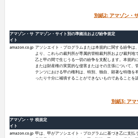
別紙2: アマゾン
アマゾン・サ
アマゾン・サイト別の準拠法および紛争規定
イト
amazon.co.jp
アソシエイト・プログラムまたは本規約に関する紛争は
より、これらの裁判所が専属的管轄裁判所および裁判地
乙と甲の間で生じうる一切の紛争を支配します。本規約
または財産権の実質的な侵害またはその主張について、
テンツにおける甲の権利は、特別、独自、顕著な特徴を
ったり十分に補填することができないものであることを
別紙3: ア
アマゾン・サ
税規定
イト
amazon.co.jp
甲は、甲がアソシエイト・プログラムに基づき乙に支払