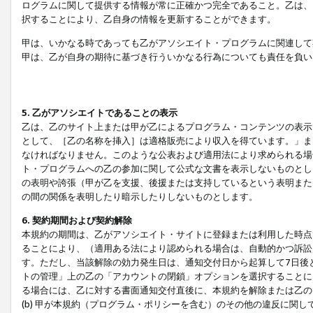
ログラムに関して提供する情報が常に正確かつ完全であること。乙は、
択することにより、乙自身の情報を更新することができます。
甲は、いかなる時であっても乙がアソシエイト・プログラムに関連して
甲は、乙が自身の期待に基づき行ういかなる行為についても責任を負い
5. 乙がアソシエイトであることの表示
乙は、乙のサイト上または甲が乙によるプログラム・コンテンツの表示ま
として、［乙の名称を挿入］は適格販売により収入を得ています。」ま
なければなりません。このような公表および適用法により求められる場
ト・プログラムへの乙の参加に関して公式な文書を表示しないものとし
の表明や誇張（甲が乙を支援、後援または支持しているという表明また
の間の関係を表明したり暗示したりしないものとします。
6. 契約期間および契約解除
本規約の期間は、乙がアソシエイト・サイトに登録または利用した時点
ることにより、（適用ある法により認められる場合は、自動的かつ訴訟
す。ただし、当該解除の効力発生日は、通知交付日から起算して7日後
トの管理」上の乙の「アカウントの閉鎖」オプションを選択することに
る場合には、乙に対する書面通知交付直後に、本規約を解除または乙のア
(b) 甲が本規約（プログラム・ポリシーを含む）のその他の違反に関し