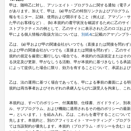
甲は、随時乙に対し、アソシエイト・プログラムに関する通知（電子メ
があります。加えて、甲は、 (a) 甲が乙の特別リンクおよびプログ
報をモニター、記録、使用および開示すること（例えば、アマゾン・サ
た甲のお客様など）、 (b) 本規約の遵守状況を確認するために乙のサイ
ストプラクティスの例として、乙のサイトに表示された乙のロゴおよび
甲による個人情報の取扱方法については、
別紙4
に記載のアマゾンプラ
乙は、 (a) 甲および甲の関連会社がいつでも（直接または間接を問わず
および甲の関連会社がいつでも（直接または間接を問わず）、乙のサイ
規約の規定を厳密に履行しない場合でも、本規約の当該規定またはその他
る決定及び更新、甲がなしうる活動、甲が本規約に基づきなしうる承認
によって提供した場合に限り、効力を有することについて、承諾および
乙は、法の運用に基づく場合であっても、甲による事前の書面による明
規約は両当事者およびそれぞれの承継人ならびに譲受人を拘束し、これ
本規約は、すべてのポリシー、付属書類、仕様書、ガイドライン、別表
ル、サブプログラム、および機能に適用されるその他のポリシーの最新
ー
」といいます。）を組み入れ、乙は、これらを遵守することについて
先します。本規約と、別のアフィリエイト・マーケティング・プログラ
ては当該契約が優先します。本規約（プログラム・ポリシーを含む）は