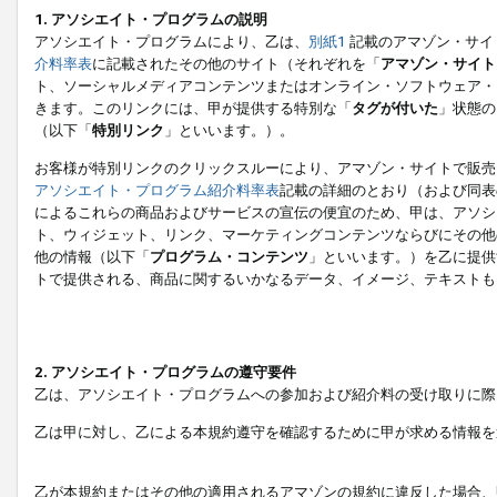
1. アソシエイト・プログラムの説明
アソシエイト・プログラムにより、乙は、
別紙1
記載のアマゾン・サイ
介料率表
に記載されたその他のサイト（それぞれを「
アマゾン・サイト
ト、ソーシャルメディアコンテンツまたはオンライン・ソフトウェア・
きます。このリンクには、甲が提供する特別な「
タグが付いた
」状態の
（以下「
特別リンク
」といいます。）。
お客様が特別リンクのクリックスルーにより、アマゾン・サイトで販売
アソシエイト・プログラム紹介料率表
記載の詳細のとおり（および同表
によるこれらの商品およびサービスの宣伝の便宜のため、甲は、アソシ
ト、ウィジェット、リンク、マーケティングコンテンツならびにその他
他の情報（以下「
プログラム・コンテンツ
」といいます。）を乙に提供
トで提供される、商品に関するいかなるデータ、イメージ、テキストも
2. アソシエイト・プログラムの遵守要件
乙は、アソシエイト・プログラムへの参加および紹介料の受け取りに際
乙は甲に対し、乙による本規約遵守を確認するために甲が求める情報を
乙が本規約またはその他の適用されるアマゾンの規約に違反した場合、