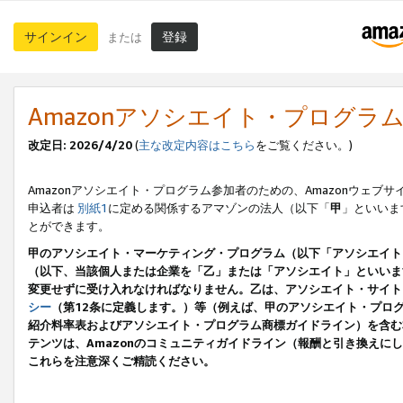
サインイン
登録
または
Amazonアソシエイト・プログラ
改定日: 2026/4/20
(
主な改定内容はこちら
をご覧ください。)
Amazonアソシエイト・プログラム参加者のための、Amazonウェブサ
申込者は
別紙1
に定める関係するアマゾンの法人（以下「
甲
」といいま
とができます。
甲のアソシエイト・マーケティング・プログラム（以下「アソシエイト
（以下、当該個人または企業を「乙」または「アソシエイト」といいま
変更せずに受け入れなければなりません。乙は、アソシエイト・サイト
シー
（第12条に定義します。）等（例えば、甲のアソシエイト・プロ
紹介料率表およびアソシエイト・プログラム商標ガイドライン）を含む本規
テンツは、Amazonのコミュニティガイドライン（報酬と引き換え
これらを注意深くご精読ください。