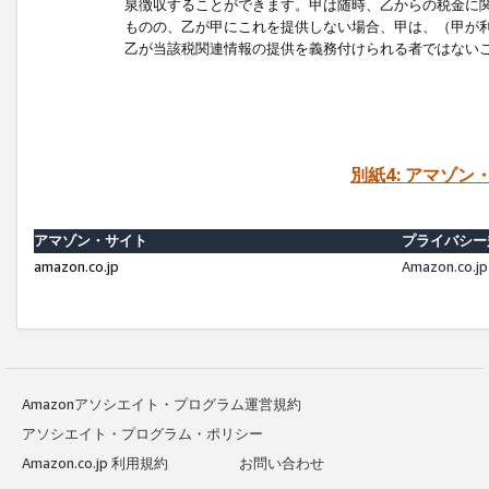
泉徴収することができます。甲は随時、乙からの税金に
ものの、乙が甲にこれを提供しない場合、甲は、（甲が
乙が当該税関連情報の提供を義務付けられる者ではない
別紙4: アマゾ
アマゾン・サイト
プライバシー
amazon.co.jp
Amazon.c
Amazonアソシエイト・プログラム運営規約
アソシエイト・プログラム・ポリシー
Amazon.co.jp 利用規約
お問い合わせ