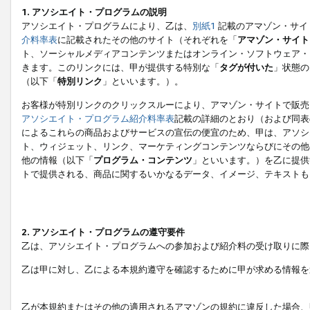
1. アソシエイト・プログラムの説明
アソシエイト・プログラムにより、乙は、
別紙1
記載のアマゾン・サイ
介料率表
に記載されたその他のサイト（それぞれを「
アマゾン・サイト
ト、ソーシャルメディアコンテンツまたはオンライン・ソフトウェア・
きます。このリンクには、甲が提供する特別な「
タグが付いた
」状態の
（以下「
特別リンク
」といいます。）。
お客様が特別リンクのクリックスルーにより、アマゾン・サイトで販売
アソシエイト・プログラム紹介料率表
記載の詳細のとおり（および同表
によるこれらの商品およびサービスの宣伝の便宜のため、甲は、アソシ
ト、ウィジェット、リンク、マーケティングコンテンツならびにその他
他の情報（以下「
プログラム・コンテンツ
」といいます。）を乙に提供
トで提供される、商品に関するいかなるデータ、イメージ、テキストも
2. アソシエイト・プログラムの遵守要件
乙は、アソシエイト・プログラムへの参加および紹介料の受け取りに際
乙は甲に対し、乙による本規約遵守を確認するために甲が求める情報を
乙が本規約またはその他の適用されるアマゾンの規約に違反した場合、