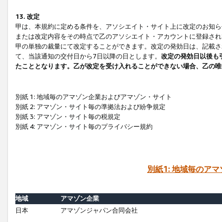
13. 改定
甲は、本規約に定める条件を、アソシエイト・サイト上に改定のお知ら
または改定内容をその時点で乙のアソシエイト・アカウントに登録され
甲の単独の裁量にて改定することができます。改定の発効日は、記載さ
て、当該通知の交付日から7日以降の日とします。
改定の発効日以後も
たこととなります。乙が改定を受け入れることができない場合、乙の唯
別紙 1: 地域毎のアマゾン企業およびアマゾン・サイト
別紙 2: アマゾン・サイト毎の準拠法および紛争規定
別紙 3: アマゾン・サイト毎の税規定
別紙 4: アマゾン・サイト毎のプライバシー規約
別紙1: 地域毎のア
地域
アマゾン企業
日本
アマゾンジャパン合同会社