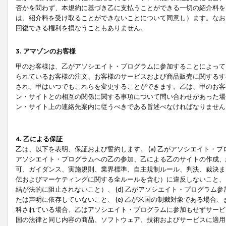
否かを問わず、本規約に基づき乙に支払うことができる一切の紹介料を
は、紹介料を受け取ることができないことについて同意し）ます。なお
回復できる権利を損なうこともありません。
3. アマゾンのお客様
甲のお客様は、乙がアソシエイト・プログラムに参加することによって
られているお客様の注文、お客様のサービスおよび商品販売に関するす
され、甲はいつでもこれらを変更することができます。乙は、甲のお客
ン・サイトとの相互の関係に関する事項について問い合わせがあった場
ン・サイト上の連絡先案内に従うべきである旨述べなければなりません
4. 乙による保証
乙は、以下を表明、保証および誓約します。 (a) 乙がアソシエイト・
アソシエイト・プログラムへの乙の参加、乙による乙のサイトの作成、
可、ガイダンス、実施規則、業界標準、自主規制ルール、判決、裁決ま
伝およびマーケティングに関する全ルールを含む）に違反しないこと、 
結が法的に阻止されないこと）、 (d) 乙がアソシエイト・プログラ
たは声明に依存していないこと、 (e) 乙が米国の制裁対象である場
科されている場合、乙はアソシエイト・プログラムに参加もせずサービス
国の法律と同じ内容の商品、ソフトウェア、技術およびサービスに適用さ