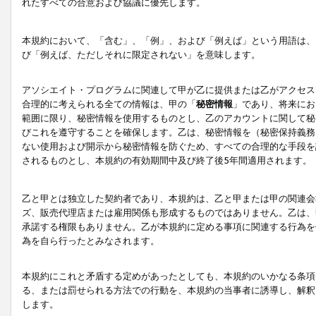
れたすべての合意および協議に優先します。
本規約において、「含む」、「例」、および「例えば」という用語は、
び「例えば、ただしそれに限定されない」を意味します。
アソシエイト・プログラムに関連して甲が乙に提供または乙がアクセス
合理的に考えられる全ての情報は、甲の「
秘密情報
」であり、将来にお
範囲に限り、秘密情報を使用するものとし、乙のアカウントに関して秘
びこれを遵守することを確保します。乙は、秘密情報を（秘密保持義務
ない使用および開示から秘密情報を防ぐため、すべての合理的な手段を
されるものとし、本規約の有効期間中及び終了後5年間適用されます。
乙と甲とは独立した契約者であり、本規約は、乙と甲または甲の関連会
ズ、販売代理店または雇用関係も形成するものではありません。乙は、
承諾する権限もありません。乙が本規約に定める事項に関連する行為を
為を自ら行ったとみなされます。
本規約にこれと矛盾する定めがあったとしても、本規約のいかなる条項
る、または罰せられる方法での行動を、本規約の当事者に誘導し、解釈
します。