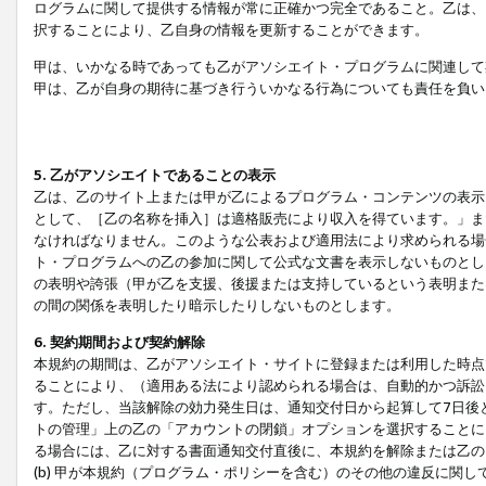
ログラムに関して提供する情報が常に正確かつ完全であること。乙は、
択することにより、乙自身の情報を更新することができます。
甲は、いかなる時であっても乙がアソシエイト・プログラムに関連して
甲は、乙が自身の期待に基づき行ういかなる行為についても責任を負い
5. 乙がアソシエイトであることの表示
乙は、乙のサイト上または甲が乙によるプログラム・コンテンツの表示ま
として、［乙の名称を挿入］は適格販売により収入を得ています。」ま
なければなりません。このような公表および適用法により求められる場
ト・プログラムへの乙の参加に関して公式な文書を表示しないものとし
の表明や誇張（甲が乙を支援、後援または支持しているという表明また
の間の関係を表明したり暗示したりしないものとします。
6. 契約期間および契約解除
本規約の期間は、乙がアソシエイト・サイトに登録または利用した時点
ることにより、（適用ある法により認められる場合は、自動的かつ訴訟
す。ただし、当該解除の効力発生日は、通知交付日から起算して7日後
トの管理」上の乙の「アカウントの閉鎖」オプションを選択することに
る場合には、乙に対する書面通知交付直後に、本規約を解除または乙のア
(b) 甲が本規約（プログラム・ポリシーを含む）のその他の違反に関し