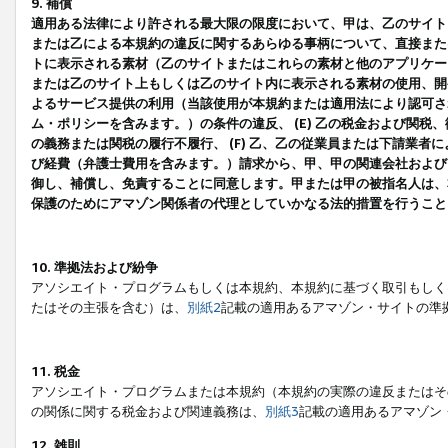
9. 補償
適用ある法律により許される最大限の限度において、甲は、乙のサイト
または乙による本規約の違反に関するあらゆる事柄について、直接または
トに表示される素材（乙のサイトまたはこれらの素材と他のアプリケーシ
または乙のサイト上もしくは乙のサイト内に表示される素材の使用、開発
よるサービス提供の利用（当該使用が本規約または適用法により認可され
ム・ポリシーを含みます。）の条件の違反、 (E) 乙の税金および関
の義務または関税の履行不履行、 (F) 乙、乙の従業員または下請業
び経費（弁護士費用を含みます。）請求から、甲、甲の関連会社および
御し、補償し、免責することに同意します。甲または甲の被指名人は、
保護のためにアマゾン関係者の代理としていかなる法的措置を行うこと
10. 準拠法および紛争
アソシエイト・プログラムもしくは本規約、本規約に基づく取引もしく
たはその主張を含む）は、
別紙2
記載の適用あるアマゾン・サイトの準
11. 税金
アソシエイト・プログラムまたは本規約（本規約の実際の違反またはそ
の関係に関する税金および関連義務は、
別紙3
記載の適用あるアマゾン
12. 雑則