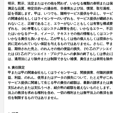
明示、黙示、法定またはその他を問わず、いかなる種類の表明または保
満足な品質、特定目的への適合性、非侵害および法、慣習、取引過程、
証を否認します。甲は、いつでも、随時サービス提供を中止し、サービ
の関連会社もしくはライセンサーのいずれも、サービス提供が継続され
れないこと、正確であること、エラーがないこともしくは有害な構成要
ずれも、 (A) 停電もしくはシステム障害を含む、いかなるエラー、不
たはいかなるデータ、イメージ、テキストその他の情報もしくはコンテ
いかなる責任も負いません。乙が甲もしくは他の個人もしくは団体から
的に定められていない保証を与えるものではありません。さらに、甲また
益、期待された売上、のれんその他の便益の損失、 (Y) 乙のアソシ
たは (Z) 乙のアソシエイト・プログラムへの参加の終了もしくは停
は、適用法により除外または制限できない補償、責任または表明を除外
8. 責任限定
甲または甲の関連会社もしくはライセンサーは、間接損害、付随的損害
益、利益、のれん、使用またはデータの損失について、たとえ甲がこれ
サービス提供に関連して生じる甲の責任の総額は、最新の請求または責
支払われたまたは支払うべき、紹介料の総額を超えないものとします。
法上の救済を求める権利を含め、一切の権利または衡平法上の救済を放
任を制限するものではありません。