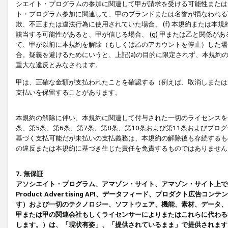
シエイト・プログラムの参加に関連して甲が請求を受ける可能性または責
ト・プログラム参加に関連して、甲のブランドまたは名誉が損なわれる可
欺、不正または違法行為に使用されていた場合、 (f) 本規約または
該当する可能性があると、甲が信じる場合、 (g) 甲または乙と関係
て、甲が以前に本規約を解除（もしくは乙のアカウントを停止）した場合
合。疑義を避けるためにいうと、上記(a)の目的に限定されず、本規約
重大な違反とみなされます。
甲は、正確な金額が支払われたことを確認する（例えば、取消しまたは
支払いを保留することがあります。
本規約の解除に伴い、本規約に関連して付与された一切のライセンスを
条、第5条、第6条、第7条、第8条、第10条および第11条およびプ
基づく支払可能だが未払いの支払義務は、本規約の解除後も存続するも
の違反または本規約に基づき生じた責任を免責するものではありません
7. 無保証
アソシエイト・プログラム、アマゾン・サイト、アマゾン・サイト上で
Product Advertising API、データフィード、プロダクト
す）および一切のテクノロジー、ソフトウェア、機能、素材、データ、
甲または甲の関連会社もしくライセンサーによりまたはこれらに代わる
します。）は、「現状有姿」、「提供されているまま」で提供されます