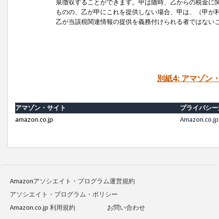
泉徴収することができます。甲は随時、乙からの税金に
ものの、乙が甲にこれを提供しない場合、甲は、（甲が
乙が当該税関連情報の提供を義務付けられる者ではない
別紙4: アマゾ
アマゾン・サイト
プライバシー
amazon.co.jp
Amazon.c
Amazonアソシエイト・プログラム運営規約
アソシエイト・プログラム・ポリシー
Amazon.co.jp 利用規約
お問い合わせ