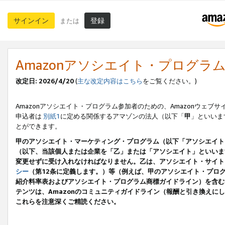
サインイン
登録
または
Amazonアソシエイト・プログラ
改定日: 2026/4/20
(
主な改定内容はこちら
をご覧ください。)
Amazonアソシエイト・プログラム参加者のための、Amazonウェブサ
申込者は
別紙1
に定める関係するアマゾンの法人（以下「
甲
」といいま
とができます。
甲のアソシエイト・マーケティング・プログラム（以下「アソシエイト
（以下、当該個人または企業を「乙」または「アソシエイト」といいま
変更せずに受け入れなければなりません。乙は、アソシエイト・サイト
シー
（第12条に定義します。）等（例えば、甲のアソシエイト・プロ
紹介料率表およびアソシエイト・プログラム商標ガイドライン）を含む本規
テンツは、Amazonのコミュニティガイドライン（報酬と引き換え
これらを注意深くご精読ください。