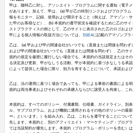
甲は、随時乙に対し、アソシエイト・プログラムに関する通知（電子メ
があります。加えて、甲は、 (a) 甲が乙の特別リンクおよびプログ
報をモニター、記録、使用および開示すること（例えば、アマゾン・サ
た甲のお客様など）、 (b) 本規約の遵守状況を確認するために乙のサイ
ストプラクティスの例として、乙のサイトに表示された乙のロゴおよび
甲による個人情報の取扱方法については、
別紙4
に記載のアマゾンプラ
乙は、 (a) 甲および甲の関連会社がいつでも（直接または間接を問わず
および甲の関連会社がいつでも（直接または間接を問わず）、乙のサイ
規約の規定を厳密に履行しない場合でも、本規約の当該規定またはその他
る決定及び更新、甲がなしうる活動、甲が本規約に基づきなしうる承認
によって提供した場合に限り、効力を有することについて、承諾および
乙は、法の運用に基づく場合であっても、甲による事前の書面による明
規約は両当事者およびそれぞれの承継人ならびに譲受人を拘束し、これ
本規約は、すべてのポリシー、付属書類、仕様書、ガイドライン、別表
ル、サブプログラム、および機能に適用されるその他のポリシーの最新
ー
」といいます。）を組み入れ、乙は、これらを遵守することについて
先します。本規約と、別のアフィリエイト・マーケティング・プログラ
ては当該契約が優先します。本規約（プログラム・ポリシーを含む）は