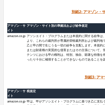
別紙2: アマゾン
アマゾン・サ
アマゾン・サイト別の準拠法および紛争規定
イト
amazon.co.jp
アソシエイト・プログラムまたは本規約に関する紛争は
より、これらの裁判所が専属的管轄裁判所および裁判地
乙と甲の間で生じうる一切の紛争を支配します。本規約
または財産権の実質的な侵害またはその主張について、
テンツにおける甲の権利は、特別、独自、顕著な特徴を
ったり十分に補填することができないものであることを
別紙3: ア
アマゾン・サ
税規定
イト
amazon.co.jp
甲は、甲がアソシエイト・プログラムに基づき乙に支払