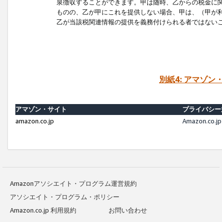
泉徴収することができます。甲は随時、乙からの税金に
ものの、乙が甲にこれを提供しない場合、甲は、（甲が
乙が当該税関連情報の提供を義務付けられる者ではない
別紙4: アマゾ
アマゾン・サイト
プライバシー
amazon.co.jp
Amazon.c
Amazonアソシエイト・プログラム運営規約
アソシエイト・プログラム・ポリシー
Amazon.co.jp 利用規約
お問い合わせ