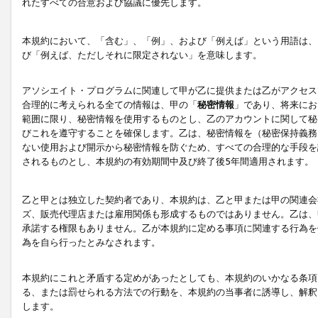
れたすべての合意および協議に優先します。
本規約において、「含む」、「例」、および「例えば」という用語は、
び「例えば、ただしそれに限定されない」を意味します。
アソシエイト・プログラムに関連して甲が乙に提供または乙がアクセス
合理的に考えられる全ての情報は、甲の「
秘密情報
」であり、将来にお
範囲に限り、秘密情報を使用するものとし、乙のアカウントに関して秘
びこれを遵守することを確保します。乙は、秘密情報を（秘密保持義務
ない使用および開示から秘密情報を防ぐため、すべての合理的な手段を
されるものとし、本規約の有効期間中及び終了後5年間適用されます。
乙と甲とは独立した契約者であり、本規約は、乙と甲または甲の関連会
ズ、販売代理店または雇用関係も形成するものではありません。乙は、
承諾する権限もありません。乙が本規約に定める事項に関連する行為を
為を自ら行ったとみなされます。
本規約にこれと矛盾する定めがあったとしても、本規約のいかなる条項
る、または罰せられる方法での行動を、本規約の当事者に誘導し、解釈
します。