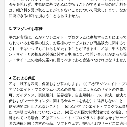
否かを問わず、本規約に基づき乙に支払うことができる一切の紹介料を
は、紹介料を受け取ることができないことについて同意し）ます。なお
回復できる権利を損なうこともありません。
3. アマゾンのお客様
甲のお客様は、乙がアソシエイト・プログラムに参加することによって
られているお客様の注文、お客様のサービスおよび商品販売に関するす
され、甲はいつでもこれらを変更することができます。乙は、甲のお客
ン・サイトとの相互の関係に関する事項について問い合わせがあった場
ン・サイト上の連絡先案内に従うべきである旨述べなければなりません
4. 乙による保証
乙は、以下を表明、保証および誓約します。 (a) 乙がアソシエイト・
アソシエイト・プログラムへの乙の参加、乙による乙のサイトの作成、
可、ガイダンス、実施規則、業界標準、自主規制ルール、判決、裁決ま
伝およびマーケティングに関する全ルールを含む）に違反しないこと、 
結が法的に阻止されないこと）、 (d) 乙がアソシエイト・プログラ
たは声明に依存していないこと、 (e) 乙が米国の制裁対象である場
科されている場合、乙はアソシエイト・プログラムに参加もせずサービス
国の法律と同じ内容の商品、ソフトウェア、技術およびサービスに適用さ