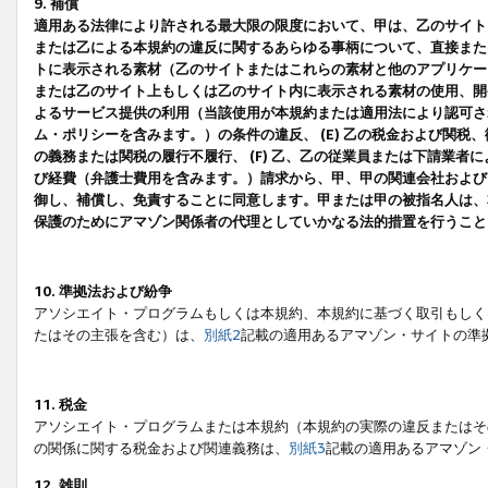
9. 補償
適用ある法律により許される最大限の限度において、甲は、乙のサイト
または乙による本規約の違反に関するあらゆる事柄について、直接または
トに表示される素材（乙のサイトまたはこれらの素材と他のアプリケーシ
または乙のサイト上もしくは乙のサイト内に表示される素材の使用、開発
よるサービス提供の利用（当該使用が本規約または適用法により認可され
ム・ポリシーを含みます。）の条件の違反、 (E) 乙の税金および関
の義務または関税の履行不履行、 (F) 乙、乙の従業員または下請業
び経費（弁護士費用を含みます。）請求から、甲、甲の関連会社および
御し、補償し、免責することに同意します。甲または甲の被指名人は、
保護のためにアマゾン関係者の代理としていかなる法的措置を行うこと
10. 準拠法および紛争
アソシエイト・プログラムもしくは本規約、本規約に基づく取引もしく
たはその主張を含む）は、
別紙2
記載の適用あるアマゾン・サイトの準
11. 税金
アソシエイト・プログラムまたは本規約（本規約の実際の違反またはそ
の関係に関する税金および関連義務は、
別紙3
記載の適用あるアマゾン
12. 雑則