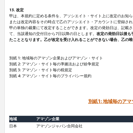
13. 改定
甲は、本規約に定める条件を、アソシエイト・サイト上に改定のお知ら
または改定内容をその時点で乙のアソシエイト・アカウントに登録され
甲の単独の裁量にて改定することができます。改定の発効日は、記載さ
て、当該通知の交付日から7日以降の日とします。
改定の発効日以後も
たこととなります。乙が改定を受け入れることができない場合、乙の唯
別紙 1: 地域毎のアマゾン企業およびアマゾン・サイト
別紙 2: アマゾン・サイト毎の準拠法および紛争規定
別紙 3: アマゾン・サイト毎の税規定
別紙 4: アマゾン・サイト毎のプライバシー規約
別紙1: 地域毎のア
地域
アマゾン企業
日本
アマゾンジャパン合同会社