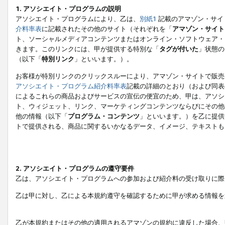
1. アソシエイト・プログラムの説明
アソシエイト・プログラムにより、乙は、
別紙1
記載のアマゾン・サイ
介料率表
に記載されたその他のサイト（それぞれを「
アマゾン・サイト
ト、ソーシャルメディアコンテンツまたはオンライン・ソフトウェア・
きます。このリンクには、甲が提供する特別な「
タグが付いた
」状態の
（以下「
特別リンク
」といいます。）。
お客様が特別リンクのクリックスルーにより、アマゾン・サイトで販売
アソシエイト・プログラム紹介料率表
記載の詳細のとおり（および同表
によるこれらの商品およびサービスの宣伝の便宜のため、甲は、アソシ
ト、ウィジェット、リンク、マーケティングコンテンツならびにその他
他の情報（以下「
プログラム・コンテンツ
」といいます。）を乙に提供
トで提供される、商品に関するいかなるデータ、イメージ、テキストも
2. アソシエイト・プログラムの遵守要件
乙は、アソシエイト・プログラムへの参加および紹介料の受け取りに際
乙は甲に対し、乙による本規約遵守を確認するために甲が求める情報を
乙が本規約またはその他の適用されるアマゾンの規約に違反した場合、