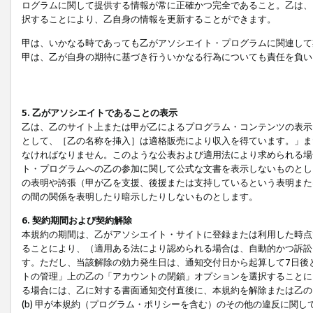
ログラムに関して提供する情報が常に正確かつ完全であること。乙は、
択することにより、乙自身の情報を更新することができます。
甲は、いかなる時であっても乙がアソシエイト・プログラムに関連して
甲は、乙が自身の期待に基づき行ういかなる行為についても責任を負い
5. 乙がアソシエイトであることの表示
乙は、乙のサイト上または甲が乙によるプログラム・コンテンツの表示ま
として、［乙の名称を挿入］は適格販売により収入を得ています。」ま
なければなりません。このような公表および適用法により求められる場
ト・プログラムへの乙の参加に関して公式な文書を表示しないものとし
の表明や誇張（甲が乙を支援、後援または支持しているという表明また
の間の関係を表明したり暗示したりしないものとします。
6. 契約期間および契約解除
本規約の期間は、乙がアソシエイト・サイトに登録または利用した時点
ることにより、（適用ある法により認められる場合は、自動的かつ訴訟
す。ただし、当該解除の効力発生日は、通知交付日から起算して7日後
トの管理」上の乙の「アカウントの閉鎖」オプションを選択することに
る場合には、乙に対する書面通知交付直後に、本規約を解除または乙のア
(b) 甲が本規約（プログラム・ポリシーを含む）のその他の違反に関し