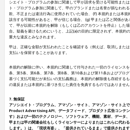
シエイト・プログラムの参加に関連して甲が請求を受ける可能性または責
ト・プログラム参加に関連して、甲のブランドまたは名誉が損なわれる可
欺、不正または違法行為に使用されていた場合、 (f) 本規約または
該当する可能性があると、甲が信じる場合、 (g) 甲または乙と関係
て、甲が以前に本規約を解除（もしくは乙のアカウントを停止）した場合
合。疑義を避けるためにいうと、上記(a)の目的に限定されず、本規約
重大な違反とみなされます。
甲は、正確な金額が支払われたことを確認する（例えば、取消しまたは
支払いを保留することがあります。
本規約の解除に伴い、本規約に関連して付与された一切のライセンスを
条、第5条、第6条、第7条、第8条、第10条および第11条およびプ
基づく支払可能だが未払いの支払義務は、本規約の解除後も存続するも
の違反または本規約に基づき生じた責任を免責するものではありません
7. 無保証
アソシエイト・プログラム、アマゾン・サイト、アマゾン・サイト上で
Product Advertising API、データフィード、プロダクト
す）および一切のテクノロジー、ソフトウェア、機能、素材、データ、
甲または甲の関連会社もしくライセンサーによりまたはこれらに代わる
します。）は、「現状有姿」、「提供されているまま」で提供されます