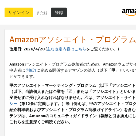
サインイン
登録
または
Amazonアソシエイト・プログラ
改定日: 2026/4/20
(
主な改定内容はこちら
をご覧ください。)
Amazonアソシエイト・プログラム参加者のための、Amazonウェブサ
申込者は
別紙1
に定める関係するアマゾンの法人（以下「
甲
」といいま
とができます。
甲のアソシエイト・マーケティング・プログラム（以下「アソシエイト
（以下、当該個人または企業を「乙」または「アソシエイト」といいま
変更せずに受け入れなければなりません。乙は、アソシエイト・サイト
シー
（第12条に定義します。）等（例えば、甲のアソシエイト・プロ
紹介料率表およびアソシエイト・プログラム商標ガイドライン）を含む本規
テンツは、Amazonのコミュニティガイドライン（報酬と引き換え
これらを注意深くご精読ください。