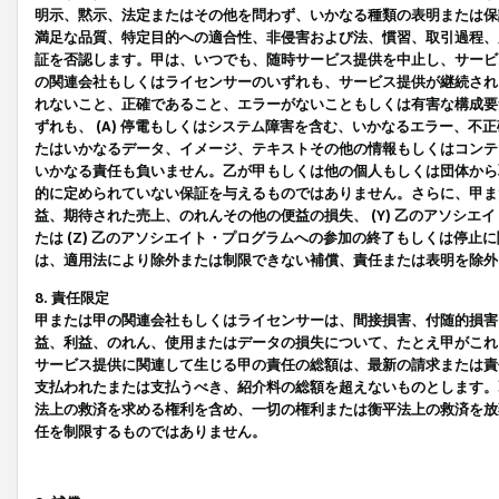
明示、黙示、法定またはその他を問わず、いかなる種類の表明または保
満足な品質、特定目的への適合性、非侵害および法、慣習、取引過程、
証を否認します。甲は、いつでも、随時サービス提供を中止し、サービ
の関連会社もしくはライセンサーのいずれも、サービス提供が継続され
れないこと、正確であること、エラーがないこともしくは有害な構成要
ずれも、 (A) 停電もしくはシステム障害を含む、いかなるエラー、不
たはいかなるデータ、イメージ、テキストその他の情報もしくはコンテ
いかなる責任も負いません。乙が甲もしくは他の個人もしくは団体から
的に定められていない保証を与えるものではありません。さらに、甲また
益、期待された売上、のれんその他の便益の損失、 (Y) 乙のアソシ
たは (Z) 乙のアソシエイト・プログラムへの参加の終了もしくは停
は、適用法により除外または制限できない補償、責任または表明を除外
8. 責任限定
甲または甲の関連会社もしくはライセンサーは、間接損害、付随的損害
益、利益、のれん、使用またはデータの損失について、たとえ甲がこれ
サービス提供に関連して生じる甲の責任の総額は、最新の請求または責
支払われたまたは支払うべき、紹介料の総額を超えないものとします。
法上の救済を求める権利を含め、一切の権利または衡平法上の救済を放
任を制限するものではありません。