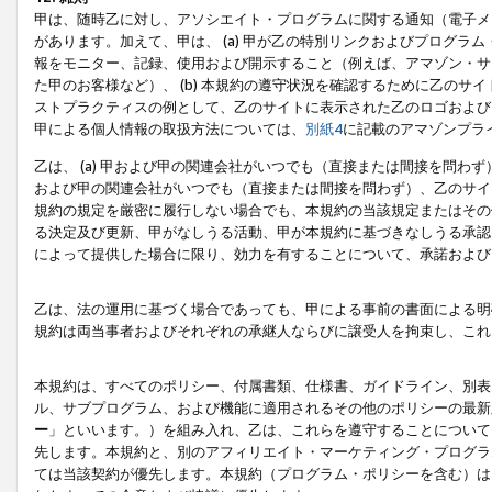
甲は、随時乙に対し、アソシエイト・プログラムに関する通知（電子メ
があります。加えて、甲は、 (a) 甲が乙の特別リンクおよびプログ
報をモニター、記録、使用および開示すること（例えば、アマゾン・サ
た甲のお客様など）、 (b) 本規約の遵守状況を確認するために乙のサイ
ストプラクティスの例として、乙のサイトに表示された乙のロゴおよび
甲による個人情報の取扱方法については、
別紙4
に記載のアマゾンプラ
乙は、 (a) 甲および甲の関連会社がいつでも（直接または間接を問わず
および甲の関連会社がいつでも（直接または間接を問わず）、乙のサイ
規約の規定を厳密に履行しない場合でも、本規約の当該規定またはその他
る決定及び更新、甲がなしうる活動、甲が本規約に基づきなしうる承認
によって提供した場合に限り、効力を有することについて、承諾および
乙は、法の運用に基づく場合であっても、甲による事前の書面による明
規約は両当事者およびそれぞれの承継人ならびに譲受人を拘束し、これ
本規約は、すべてのポリシー、付属書類、仕様書、ガイドライン、別表
ル、サブプログラム、および機能に適用されるその他のポリシーの最新
ー
」といいます。）を組み入れ、乙は、これらを遵守することについて
先します。本規約と、別のアフィリエイト・マーケティング・プログラ
ては当該契約が優先します。本規約（プログラム・ポリシーを含む）は