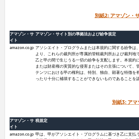
別紙2: アマゾン
アマゾン・サ
アマゾン・サイト別の準拠法および紛争規定
イト
amazon.co.jp
アソシエイト・プログラムまたは本規約に関する紛争は
より、これらの裁判所が専属的管轄裁判所および裁判地
乙と甲の間で生じうる一切の紛争を支配します。本規約
または財産権の実質的な侵害またはその主張について、
テンツにおける甲の権利は、特別、独自、顕著な特徴を
ったり十分に補填することができないものであることを
別紙3: ア
アマゾン・サ
税規定
イト
amazon.co.jp
甲は、甲がアソシエイト・プログラムに基づき乙に支払