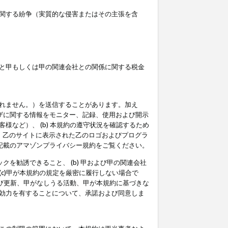
関する紛争（実質的な侵害またはその主張を含
と甲もしくは甲の関連会社との関係に関する税金
られません。）を送信することがあります。加え
ーザに関する情報をモニター、記録、使用および開示
など）、 (b) 本規約の遵守状況を確認するため
て、乙のサイトに表示された乙のロゴおよびプログラ
記載のアマゾンプライバシー規約をご覧ください。
クを勧誘できること、 (b) 甲および甲の関連会社
c)甲が本規約の規定を厳密に履行しない場合で
及び更新、甲がなしうる活動、甲が本規約に基づきな
効力を有することについて、承諾および同意しま