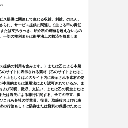
ん。
ビス提供に関連して生じる収益、利益、のれん、
さらに、サービス提供に関連して生じる甲の責任
たまたは支払うべき、紹介料の総額を超えないもの
、一切の権利または衡平法上の救済を放棄しま
ス提供の利用も含みます。）または乙による本規
は乙のサイトに表示される素材（乙のサイトまたはこ
サイト上もしくは乙のサイト内に表示される素材の使
用が本規約または適用法により認可されているか、ま
税金および関税、徴収、支払い、または乙の税金または
意または過失による非行に関する、全ての申立、損
びこれら各社の従業員、役員、取締役および代表
求の行使もしくは防御または権利の保護のために