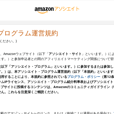
・プログラム運営規約
ください。)
、Amazonウェブサイト（以下「
アソシエイト・サイト
」といいます。）に
ます。）と参加申込者との間のアフィリエイトマーケティング関係について管
（以下「アソシエイト・プログラム」といいます。）に参加するまたは参加し
す。）は、本アソシエイト・プログラム運営規約（以下「本規約」といいます
利用することにより、本規約に参照されている
プログラム・ポリシー
（第12
ムIPライセンス、アソシエイト・プログラム紹介料率表およびアソシエイ
pのウェブサイトに投稿するコンテンツは、Amazonのコミュニティガイドライ
せん。これらを注意深くご精読ください。
載のアマゾン・サイトへのリンク、または（地域により適用がある場合は）