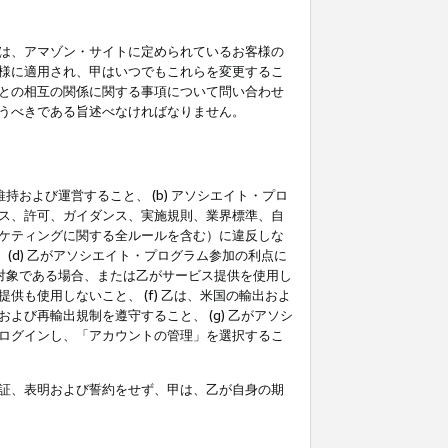
は、アマゾン・サイトに定められているお客様の
様に適用され、甲はいつでもこれらを変更するこ
との相互の関係に関する事項について問い合わせ
うべきである旨述べなければなりません。
持および運営すること、 (b) アソシエイト・プロ
ス、許可、ガイダンス、実施規則、業界標準、自
ケティングに関する全ルールを含む）に違反しな
(d) 乙がアソシエイト・プログラム参加の利点に
裁対象である場合、または乙がサービス提供を使用し
も使用しないこと、 (f) 乙は、米国の輸出およ
び再輸出規制を遵守すること、 (g) 乙がアソシ
ログインし、「アカウントの管理」を選択するこ
証、表明および誓約をせず、甲は、乙が自身の期