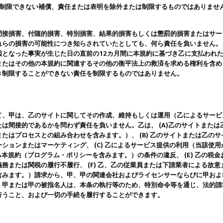
は制限できない補償、責任または表明を除外または制限するものではありませ
間接損害、付随的損害、特別損害、結果的損害もしくは懲罰的損害またはサー
れらの損害の可能性につき知らされていたとしても、何ら責任を負いません。
因となった事実が生じた日の直前の12カ月間に本規約に基づき乙に支払われ
またはその他の本規約に関連するその他の衡平法上の救済を求める権利を含め
き制限することができない責任を制限するものではありません。
て、甲は、乙のサイトに関してその作成、維持もしくは運用（乙によるサービ
は間接的であるかを問わず責任を負いません。乙は、 (A)乙のサイトまた
たはプロセスとの組み合わせを含みます。）、 (B) 乙のサイトまたは乙の
ションまたはマーケティング、 (C) 乙によるサービス提供の利用（当該使
よる本規約（プログラム・ポリシーを含みます。）の条件の違反、 (E) 乙の
務または関税の履行不履行、 (F) 乙、乙の従業員または下請業者による故
含みます。）請求から、甲、甲の関連会社およびライセンサーならびに甲およ
。甲または甲の被指名人は、本条の執行等のため、特別命令等を通じ、法的請
行うこと、および一切の手続を履行することができます。