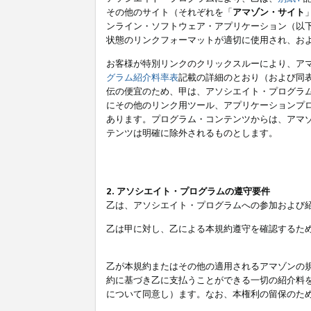
その他のサイト（それぞれを「
アマゾン・サイト
ンライン・ソフトウェア・アプリケーション（以
状態のリンクフォーマットが適切に使用され、お
お客様が特別リンクのクリックスルーにより、ア
グラム紹介料率表
記載の詳細のとおり（および同
伝の便宜のため、甲は、アソシエイト・プログラ
にその他のリンク用ツール、アプリケーションプロ
あります。プログラム・コンテンツからは、アマ
テンツは明確に除外されるものとします。
2. アソシエイト・プログラムの遵守要件
乙は、アソシエイト・プログラムへの参加および
乙は甲に対し、乙による本規約遵守を確認するた
乙が本規約またはその他の適用されるアマゾンの
約に基づき乙に支払うことができる一切の紹介料
について同意し）ます。なお、本権利の留保のた