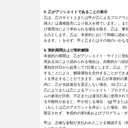
5. 乙がアソシエイトであることの表示
乙は、乙のサイト上または甲が乙によるプログラム
挿入］は適格販売により収入を得ています。」ま
び適用法により求められる場合を除き、乙は、事
ものとします。乙は、本規約において明確に認め
みます。）をせず、甲と乙またはその他のいかな
6. 契約期間および契約解除
本規約の期間は、乙がアソシエイト・サイトに登
用ある法により認められる場合は、自動的かつ訴
通知交付日から起算して7日後とします。乙は、
することにより、解除通知を交付することができ
トを停止することができます。 (a) 乙が本規約
内に、乙が当該違反を是正しない場合、 (c) 乙
乙によりまたは乙によるアソシエイト・プログラム
ムの参加が詐欺、不正または違法行為に使用されて
る可能性があると、甲が信じる場合、 (g) 甲
（もしくは乙のアカウントを停止）した場合、 (h
限定されず、本規約の第5条およびプログラム・
甲は、正確な金額が支払われたことを確認する（