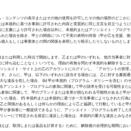
・コンテンツの表示またはその他の使用を許可したその他の場所のどこかに、
たは本規約に基づき事前に許可された内容と実質的に同じ文言を目立つように
前に文書により許可された場合以外に、本規約またはアソシエイト・プログラ
られた場合を除き、甲との関係について不実の表明や誇張（甲が乙を支援、後
る個人もしくは事業体との間の関係を表明したり暗示したりしないものとしま
録または利用した時点で開始します。乙または甲のいずれも、他方当事者に対
訟に持ち込むことなく）いつでも、理由の有無を問わず本規約を解除すること
アソシエイト・サイト上の乙のアカウントにログインし、「アカウントの管理
ます。さらに、甲は、以下のいずれかに該当する場合には、乙に対する書面通
の重大な違反を犯した場合、 (b) 甲が本規約（プログラム・ポリシーを含む）
によるアソシエイト・プログラムの参加に関連して甲が請求を受ける可能性または
参加に関連して、甲のブランドまたは名誉が損なわれる可能性があると甲が信じ
いた場合、 (f) 本規約または本規約に基づき一方当事者によりなされた行
または乙と関係があるもしくは何らかの理由により乙と協調して行動していると
) 甲が参加者に一般提供できるように、アソシエイト・プログラムを終了した
ポリシーにて特定される規定に違反した場合は、本規約の重大な違反とみなさ
例えば、取消しまたは返品を計算する）ために、解除後の合理的な期間におい