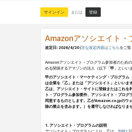
サインイン
登録
または
Amazonアソシエイト
改定日: 2026/4/20
(
主な改定内容はこちら
をご覧
Amazonアソシエイト・プログラム参加者のための
める関係するアマゾンの法人（以下「
甲
」といい
甲のアソシエイト・マーケティング・プログラム
は企業を「乙」または「アソシエイト」といいま
乙は、アソシエイト・サイトに登録またはこれを
ト・プログラム参加要件、アソシエイト・プログラ
同意するものとします。乙がAmazon.co.j
除の禁止を含みます。）を遵守しなければなりま
1. アソシエイト・プログラムの説明
アソシエイト・プログラムにより、乙は、
別紙1
記