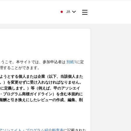
JA
ようこそ。本サイトでは、参加申込者は
別紙1
に定
理することができます。
ようとする個人または企業（以下、当該個人また
。）を変更せずに受け入れなければなりません。
条に定義します。）等（例えば、甲のアソシエイ
ト・プログラム商標ガイドライン）を含む本規約に
ン（報酬と引き換えにしたレビューの作成、編集、削
アソシエイト・プログラム紹介料率表
に記載された