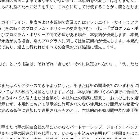
る事前の書面による明確な承諾がない限り、本規約を譲渡してはなりません。
れらの利益のために効力を生じ、これらに対して行使することが可能となりま
、ガイドライン、別表および本規約で言及またはアソシエイト・サイトでアク
版（その時々のプログラム・ポリシーの更新を含む）（以下「
プログラム・ポ
よびプログラム・ポリシーの間で矛盾がある場合、本規約が優先します。本規
で矛盾がある場合、別のプログラムに関しては当該契約が優先します。本規約
意であり、過去に行われたすべての合意および協議に優先します。
えば」という用語は、それぞれ「含むが、それに限定されない」、「例、ただ
供または乙がアクセスできるようにした、甲または甲の関連会社のいずれかに
おいても甲の独占的財産となります。乙は、本規約に基づく乙の履行に合理的
できるすべての個人または企業が、本規約上の義務に留意し、およびこれを遵
開示せず、本規約において明示的に許可されてない使用および開示から秘密情
に定める条件に追加して適用されるものとし、本規約の有効期間中及び終了後
と甲または甲の関連会社の間にいかなるパートナーシップ、ジョイントベンチ
甲または甲の関連会社を代理して、いかなる申込みや表明も行う権限またはこ