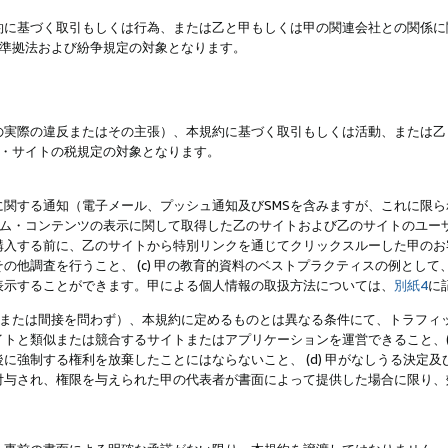
約に基づく取引もしくは行為、または乙と甲もしくは甲の関連会社との関係に
準拠法および紛争規定の対象となります。
の実際の違反またはその主張）、本規約に基づく取引もしくは活動、または乙
・サイトの税規定の対象となります。
に関する通知（電子メール、プッシュ通知及びSMSを含みますが、これに限
ログラム・コンテンツの表示に関して取得した乙のサイトおよび乙のサイトのユ
入する前に、乙のサイトから特別リンクを通じてクリックスルーした甲のお客様
の他調査を行うこと、 (c) 甲の教育的資料のベストプラクティスの例とし
表示することができます。甲による個人情報の取扱方法については、
別紙4
に
直接または間接を問わず）、本規約に定めるものとは異なる条件にて、トラフィッ
トと類似または競合するサイトまたはアプリケーションを運営できること、(
に強制する権利を放棄したことにはならないこと、 (d) 甲がなしうる決定
付与され、権限を与えられた甲の代表者が書面によって提供した場合に限り、