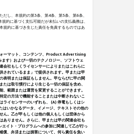
だし、本規約の第3条、第4条、第5条、第6条、
に本規約に基づく支払可能だが未払いの支払義務は、
本規約に基づき生じた責任を免責するものではあ
コンテンツ、Product Advertising
みます）および一切のテクノロジー、ソフトウェ
連会社もしくライセンサーによりまたはこれらに
供されているまま」で提供されます。甲または甲
の表明または保証もしません。甲ならびに甲の関
または取引慣行により生じる一切の保証を含め、
能、範囲または運営を変更することができます。
特定の方法で機能することまたは中断されないこ
イセンサーのいずれも、 (A) 停電もしくはシ
またはいかなるデータ、イメージ、テキストその他の
せん。乙が甲もしくは他の個人もしくは団体から
はありません。さらに、甲または甲の関連会社も
アソシエイト・プログラムへの参加に関連して乙が行っ
る補償、弁済または損害について、何ら責任を負い