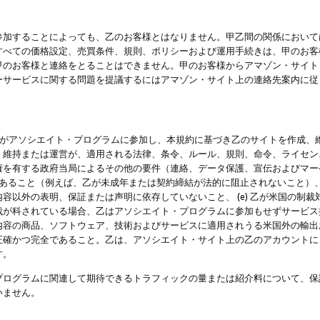
参加することによっても、乙のお客様とはなりません。甲乙間の関係において
すべての価格設定、売買条件、規則、ポリシーおよび運用手続きは、甲のお客
甲のお客様と連絡をとることはできません。甲のお客様からアマゾン・サイト
ーサービスに関する問題を提議するにはアマゾン・サイト上の連絡先案内に従
 乙がアソシエイト・プログラムに参加し、本規約に基づき乙のサイトを作成、維
、維持または運営が、適用される法律、条令、ルール、規則、命令、ライセン
権を有する政府当局によるその他の要件（連絡、データ保護、宣伝およびマー
力があること（例えば、乙が未成年または契約締結が法的に阻止されないこと）、 
容以外の表明、保証または声明に依存していないこと、 (e) 乙が米国の制
が科されている場合、乙はアソシエイト・プログラムに参加もせずサービス提供
容の商品、ソフトウェア、技術およびサービスに適用されうる米国外の輸出およ
正確かつ完全であること。乙は、アソシエイト・サイト上の乙のアカウントに
す。
プログラムに関連して期待できるトラフィックの量または紹介料について、保
いません。