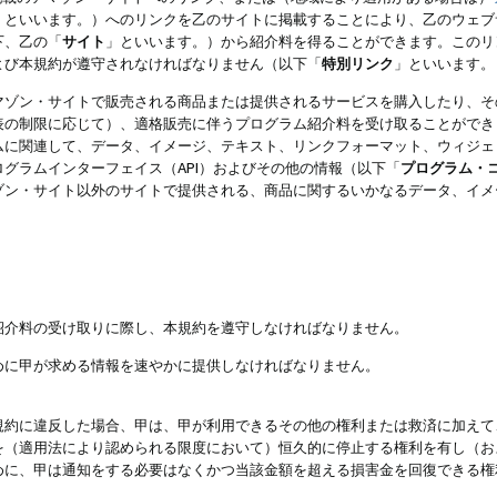
」といいます。）へのリンクを乙のサイトに掲載することにより、乙のウェブ
下、乙の「
サイト
」といいます。）から紹介料を得ることができます。このリ
よび本規約が遵守されなければなりません（以下「
特別リンク
」といいます。
マゾン・サイトで販売される商品または提供されるサービスを購入したり、そ
表の制限に応じて）、適格販売に伴うプログラム紹介料を受け取ることができ
ムに関連して、データ、イメージ、テキスト、リンクフォーマット、ウィジェ
グラムインターフェイス（API）およびその他の情報（以下「
プログラム・
ゾン・サイト以外のサイトで提供される、商品に関するいかなるデータ、イメ
紹介料の受け取りに際し、本規約を遵守しなければなりません。
めに甲が求める情報を速やかに提供しなければなりません。
規約に違反した場合、甲は、甲が利用できるその他の権利または救済に加えて
を（適用法により認められる限度において）恒久的に停止する権利を有し（お
めに、甲は通知をする必要はなくかつ当該金額を超える損害金を回復できる権