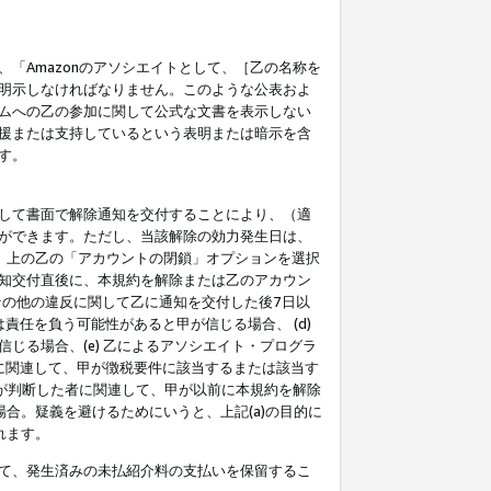
「Amazonのアソシエイトとして、［乙の名称を
明示しなければなりません。このような公表およ
ムへの乙の参加に関して公式な文書を表示しない
援または支持しているという表明または暗示を含
す。
して書面で解除通知を交付することにより、（適
ができます。ただし、当該解除の効力発生日は、
」上の乙の「アカウントの閉鎖」オプションを選択
知交付直後に、本規約を解除または乙のアカウン
のその他の違反に関して乙に通知を交付した後7日以
責任を負う可能性があると甲が信じる場合、 (d)
る場合、(e) 乙によるアソシエイト・プログラ
為に関連して、甲が徴税要件に該当するまたは該当す
甲が判断した者に関連して、甲が以前に本規約を解除
場合。疑義を避けるためにいうと、上記(a)の目的に
れます。
て、発生済みの未払紹介料の支払いを保留するこ