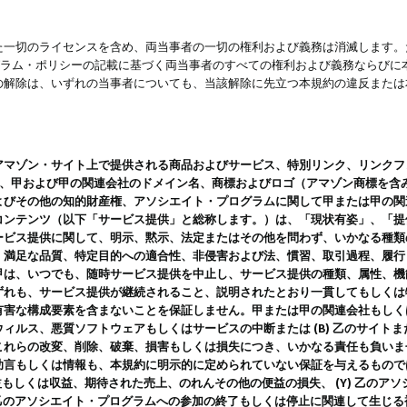
一切のライセンスを含め、両当事者の一切の権利および義務は消滅します。た
ログラム・ポリシーの記載に基づく両当事者のすべての権利および義務ならび
の解除は、いずれの当事者についても、当該解除に先立つ本規約の違反または
ン・サイト上で提供される商品およびサービス、特別リンク、リンクフォーマット、
ツ、甲および甲の関連会社のドメイン名、商標およびロゴ（アマゾン商標を含
よびその他の知的財産権、アソシエイト・プログラムに関して甲または甲の関
コンテンツ（以下「サービス提供」と総称します。）は、「現状有姿」、「提
ービス提供に関して、明示、黙示、法定またはその他を問わず、いかなる種類
、満足な品質、特定目的への適合性、非侵害および法、慣習、取引過程、履行
甲は、いつでも、随時サービス提供を中止し、サービス提供の種類、属性、機
ずれも、サービス提供が継続されること、説明されたとおり一貫してもしくは
害な構成要素を含まないことを保証しません。甲または甲の関連会社もしくはラ
ィルス、悪質ソフトウェアもしくはサービスの中断または (B) 乙のサイト
これらの改変、削除、破棄、損害もしくは損失につき、いかなる責任も負いま
助言もしくは情報も、本規約に明示的に定められていない保証を与えるもので
利益もしくは収益、期待された売上、のれんその他の便益の損失、 (Y) 乙の
) 乙のアソシエイト・プログラムへの参加の終了もしくは停止に関連して生じ