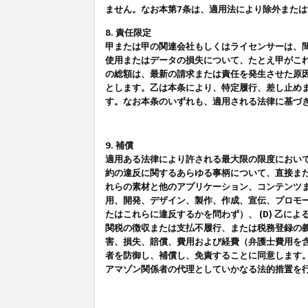
ません。なお本第7条は、適用法により除外また
8. 責任限定
甲または甲の関連会社もしくはライセンサーは、
使用またはデータの損失について、たとえ甲がこ
の総額は、最新の請求または責任を発生させた原
とします。乙は本条により、特定履行、差し止め
す。なお本条のいずれも、適用される法律に基づ
9. 補償
適用ある法律により許される最大限の限度におい
約の違反に関するあらゆる事柄について、直接また
れらの素材と他のアプリケーション、コンテンツま
用、開発、デザイン、製作、作成、宣伝、プロモー
たはこれらに違反するかを問わず）、 (D) 乙に
関税の徴収または支払不履行、または税務登録の義
害、損失、賠償、費用および経費（弁護士費用を
者を防御し、補償し、免責することに同意します
アマゾン関係者の代理としていかなる法的措置を