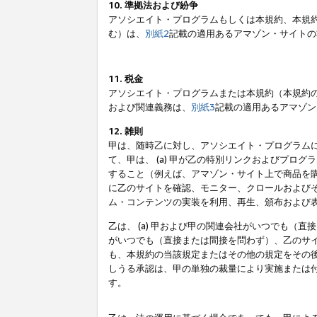
10. 準拠法および紛争
アソシエイト・プログラムもしくは本規約、本規
む）は、
別紙2
記載の適用あるアマゾン・サイトの
11. 税金
アソシエイト・プログラムまたは本規約（本規約
および関連義務は、
別紙3
記載の適用あるアマゾン
12. 雑則
甲は、随時乙に対し、アソシエイト・プログラム
て、甲は、 (a) 甲が乙の特別リンクおよびプ
すること（例えば、アマゾン・サイト上で商品を購
に乙のサイトを確認、モニター、クロールおよびそ
ム・コンテンツの実装を利用、再生、頒布および
乙は、 (a) 甲および甲の関連会社がいつでも（
がいつでも（直接または間接を問わず）、乙のサイ
も、本規約の当該規定またはその他の規定をその後
しうる承認は、甲の単独の裁量により実施または
す。