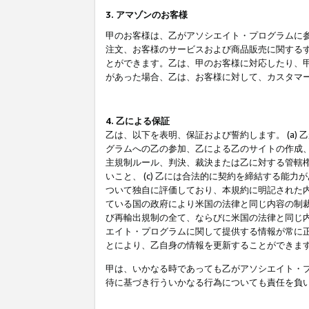
3. アマゾンのお客様
甲のお客様は、乙がアソシエイト・プログラムに
注文、お客様のサービスおよび商品販売に関する
とができます。乙は、甲のお客様に対応したり、
があった場合、乙は、お客様に対して、カスタマ
4. 乙による保証
乙は、以下を表明、保証および誓約します。 (a)
グラムへの乙の参加、乙による乙のサイトの作成
主規制ルール、判決、裁決または乙に対する管轄
いこと、 (c) 乙には合法的に契約を締結する能
ついて独自に評価しており、本規約に明記された内
ている国の政府により米国の法律と同じ内容の制裁
び再輸出規制の全て、ならびに米国の法律と同じ内
エイト・プログラムに関して提供する情報が常に
とにより、乙自身の情報を更新することができま
甲は、いかなる時であっても乙がアソシエイト・
待に基づき行ういかなる行為についても責任を負