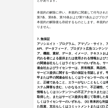
とがあります。
本規約の解除に伴い、本規約に関連して付与された
第7条、第8条、第10条および第11条およびプ
本規約の解除後も存続するものとします。本規約
りません。
7. 無保証
アソシエイト・プログラム、アマゾン・サイト、アマゾ
API、データフィード、プロダクト広告コンテン
ア、機能、素材、データ、イメージ、テキストお
代わる者による提供または使用される情報および
の関連会社もしくはライセンサーのいずれも、サ
連会社およびライセンサーは、所有権原、商品性
サービス提供に関する一切の保証を否認します。
甲または甲の関連会社もしくはライセンサーのい
と、正確であること、エラーがないこともしくは有
ステム障害を含む、いかなるエラー、不正確性、ウ
情報もしくはコンテンツへの不正アクセスまたは
取得した、またはサービス提供を通じて取得した
しくはライセンサーのいずれも、 (X) 将来的な
た投資、支出もしくはコミットメントまたは (Z