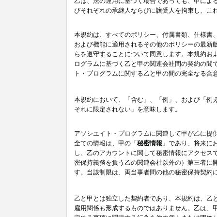
乙は、法の運用に基づく場合であっても、甲によ
びそれぞれの承継人ならびに譲受人を拘束し、こ
本規約は、すべてのポリシー、付属書類、仕様書
および機能に適用されるその他のポリシーの最新
らを遵守することについて同意します。本規約お
ログラムに基づく乙と甲の関連会社間の契約の間
ト・プログラムに関する乙と甲の間の完全なる合
本規約において、「含む」、「例」、および「例
それに限定されない」を意味します。
アソシエイト・プログラムに関連して甲が乙に提
全ての情報は、甲の「
秘密情報
」であり、将来に
し、乙のアカウントに関して秘密情報にアクセス
密保持義務を負う乙の関連会社以外の）第三者に
す。当該制限は、両当事者間の他の秘密保持契約
乙と甲とは独立した契約者であり、本規約は、乙
雇用関係も形成するものではありません。乙は、