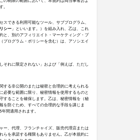
この制限の範囲において、本規約は両当事者およ
す。
セスできる利用可能なツール、サブプログラム、
リシー
」といいます。）を組み入れ、乙は、これ
約と、別のアフィリエイト・マーケティング・プ
（プログラム・ポリシーを含む）は、アソシエイ
しそれに限定されない」および「例えば、ただし
関する非公開のまたは秘密と合理的に考えられる
に必要な範囲に限り、秘密情報を使用するものと
守することを確保します。乙は、秘密情報を（秘
報を防ぐため、すべての合理的な手段を講じま
5年間適用されます。
ャー、代理、フランチャイズ、販売代理店または
れらを承諾する権限もありません。乙が本規約に