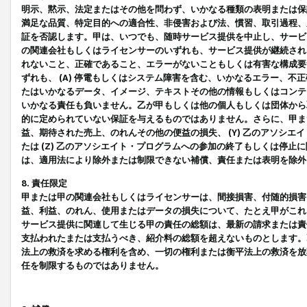
明示、黙示、法定またはその他を問わず、いかなる種類の表明または保
満足な品質、特定目的への適合性、非侵害および法、慣習、取引過程、
証を否認します。甲は、いつでも、随時サービス提供を中止し、サービ
の関連会社もしくはライセンサーのいずれも、サービス提供が継続され
れないこと、正確であること、エラーがないこともしくは有害な構成要
ずれも、 (A) 停電もしくはシステム障害を含む、いかなるエラー、不
たはいかなるデータ、イメージ、テキストその他の情報もしくはコンテ
いかなる責任も負いません。乙が甲もしくは他の個人もしくは団体から
的に定められていない保証を与えるものではありません。さらに、甲また
益、期待された売上、のれんその他の便益の損失、 (Y) 乙のアソシ
たは (Z) 乙のアソシエイト・プログラムへの参加の終了もしくは停
は、適用法により除外または制限できない補償、責任または表明を除外
8. 責任限定
甲または甲の関連会社もしくはライセンサーは、間接損害、付随的損害
益、利益、のれん、使用またはデータの損失について、たとえ甲がこれ
サービス提供に関連して生じる甲の責任の総額は、最新の請求または責
支払われたまたは支払うべき、紹介料の総額を超えないものとします。
法上の救済を求める権利を含め、一切の権利または衡平法上の救済を放
任を制限するものではありません。