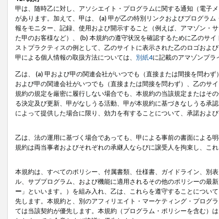
甲は、随時乙に対し、アソシエイト・プログラムに関する通知（電子メ
があります。加えて、甲は、 (a) 甲が乙の特別リンクおよびプログ
報をモニター、記録、使用および開示すること（例えば、アマゾン・サ
た甲のお客様など）、 (b) 本規約の遵守状況を確認するために乙のサイ
ストプラクティスの例として、乙のサイトに表示された乙のロゴおよび
甲による個人情報の取扱方法については、
別紙4
に記載のアマゾンプラ
乙は、 (a) 甲および甲の関連会社がいつでも（直接または間接を問わず
および甲の関連会社がいつでも（直接または間接を問わず）、乙のサイ
規約の規定を厳密に履行しない場合でも、本規約の当該規定またはその他
る決定及び更新、甲がなしうる活動、甲が本規約に基づきなしうる承認
によって提供した場合に限り、効力を有することについて、承諾および
乙は、法の運用に基づく場合であっても、甲による事前の書面による明
規約は両当事者およびそれぞれの承継人ならびに譲受人を拘束し、これ
本規約は、すべてのポリシー、付属書類、仕様書、ガイドライン、別表
ル、サブプログラム、および機能に適用されるその他のポリシーの最新
ー
」といいます。）を組み入れ、乙は、これらを遵守することについて
先します。本規約と、別のアフィリエイト・マーケティング・プログラ
ては当該契約が優先します。本規約（プログラム・ポリシーを含む）は