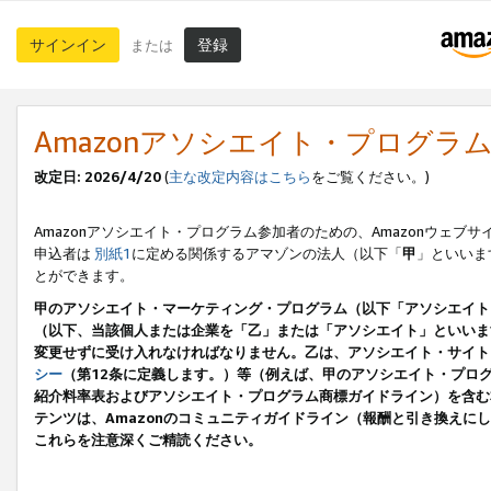
サインイン
登録
または
Amazonアソシエイト・プログラ
改定日: 2026/4/20
(
主な改定内容はこちら
をご覧ください。)
Amazonアソシエイト・プログラム参加者のための、Amazonウェブサ
申込者は
別紙1
に定める関係するアマゾンの法人（以下「
甲
」といいま
とができます。
甲のアソシエイト・マーケティング・プログラム（以下「アソシエイト
（以下、当該個人または企業を「乙」または「アソシエイト」といいま
変更せずに受け入れなければなりません。乙は、アソシエイト・サイト
シー
（第12条に定義します。）等（例えば、甲のアソシエイト・プロ
紹介料率表およびアソシエイト・プログラム商標ガイドライン）を含む本規
テンツは、Amazonのコミュニティガイドライン（報酬と引き換え
これらを注意深くご精読ください。