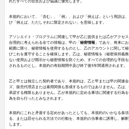
れたすべての合意および協議に優先します。
本規約において、「含む」、「例」、および「例えば」という用語は、
び「例えば、ただしそれに限定されない」を意味します。
アソシエイト・プログラムに関連して甲が乙に提供または乙がアクセス
合理的に考えられる全ての情報は、甲の「
秘密情報
」であり、将来にお
範囲に限り、秘密情報を使用するものとし、乙のアカウントに関して秘
びこれを遵守することを確保します。乙は、秘密情報を（秘密保持義務
ない使用および開示から秘密情報を防ぐため、すべての合理的な手段を
されるものとし、本規約の有効期間中及び終了後5年間適用されます。
乙と甲とは独立した契約者であり、本規約は、乙と甲または甲の関連会
ズ、販売代理店または雇用関係も形成するものではありません。乙は、
承諾する権限もありません。乙が本規約に定める事項に関連する行為を
為を自ら行ったとみなされます。
本規約にこれと矛盾する定めがあったとしても、本規約のいかなる条項
る、または罰せられる方法での行動を、本規約の当事者に誘導し、解釈
します。