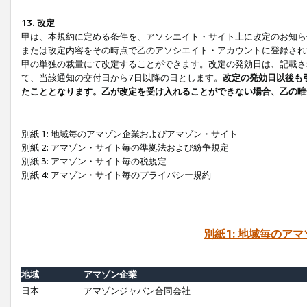
13. 改定
甲は、本規約に定める条件を、アソシエイト・サイト上に改定のお知ら
または改定内容をその時点で乙のアソシエイト・アカウントに登録され
甲の単独の裁量にて改定することができます。改定の発効日は、記載さ
て、当該通知の交付日から7日以降の日とします。
改定の発効日以後も
たこととなります。乙が改定を受け入れることができない場合、乙の唯
別紙 1: 地域毎のアマゾン企業およびアマゾン・サイト
別紙 2: アマゾン・サイト毎の準拠法および紛争規定
別紙 3: アマゾン・サイト毎の税規定
別紙 4: アマゾン・サイト毎のプライバシー規約
別紙1: 地域毎のア
地域
アマゾン企業
日本
アマゾンジャパン合同会社