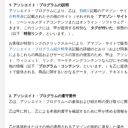
1. アソシエイト・プログラムの説明
アソシエイト・プログラムにより、乙は、
別紙1
記載のアマゾン・サイ
介料率表
に記載されたその他のサイト（それぞれを「
アマゾン・サイト
ト、ソーシャルメディアコンテンツまたはオンライン・ソフトウェア・
きます。このリンクには、甲が提供する特別な「
タグが付いた
」状態の
（以下「
特別リンク
」といいます。）。
お客様が特別リンクのクリックスルーにより、アマゾン・サイトで販売
アソシエイト・プログラム紹介料率表
記載の詳細のとおり（および同表
によるこれらの商品およびサービスの宣伝の便宜のため、甲は、アソシ
ト、ウィジェット、リンク、マーケティングコンテンツならびにその他
他の情報（以下「
プログラム・コンテンツ
」といいます。）を乙に提供
トで提供される、商品に関するいかなるデータ、イメージ、テキストも
2. アソシエイト・プログラムの遵守要件
乙は、アソシエイト・プログラムへの参加および紹介料の受け取りに際
乙は甲に対し、乙による本規約遵守を確認するために甲が求める情報を
乙が本規約またはその他の適用されるアマゾンの規約に違反した場合、