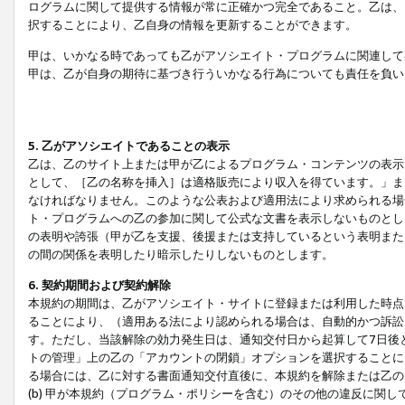
ログラムに関して提供する情報が常に正確かつ完全であること。乙は、
択することにより、乙自身の情報を更新することができます。
甲は、いかなる時であっても乙がアソシエイト・プログラムに関連して
甲は、乙が自身の期待に基づき行ういかなる行為についても責任を負い
5. 乙がアソシエイトであることの表示
乙は、乙のサイト上または甲が乙によるプログラム・コンテンツの表示ま
として、［乙の名称を挿入］は適格販売により収入を得ています。」ま
なければなりません。このような公表および適用法により求められる場
ト・プログラムへの乙の参加に関して公式な文書を表示しないものとし
の表明や誇張（甲が乙を支援、後援または支持しているという表明また
の間の関係を表明したり暗示したりしないものとします。
6. 契約期間および契約解除
本規約の期間は、乙がアソシエイト・サイトに登録または利用した時点
ることにより、（適用ある法により認められる場合は、自動的かつ訴訟
す。ただし、当該解除の効力発生日は、通知交付日から起算して7日後
トの管理」上の乙の「アカウントの閉鎖」オプションを選択することに
る場合には、乙に対する書面通知交付直後に、本規約を解除または乙のア
(b) 甲が本規約（プログラム・ポリシーを含む）のその他の違反に関し