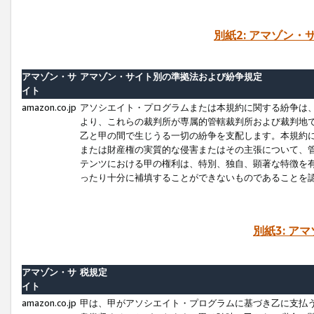
別紙2: アマゾン
アマゾン・サ
アマゾン・サイト別の準拠法および紛争規定
イト
amazon.co.jp
アソシエイト・プログラムまたは本規約に関する紛争は
より、これらの裁判所が専属的管轄裁判所および裁判地
乙と甲の間で生じうる一切の紛争を支配します。本規約
または財産権の実質的な侵害またはその主張について、
テンツにおける甲の権利は、特別、独自、顕著な特徴を
ったり十分に補填することができないものであることを
別紙3: ア
アマゾン・サ
税規定
イト
amazon.co.jp
甲は、甲がアソシエイト・プログラムに基づき乙に支払