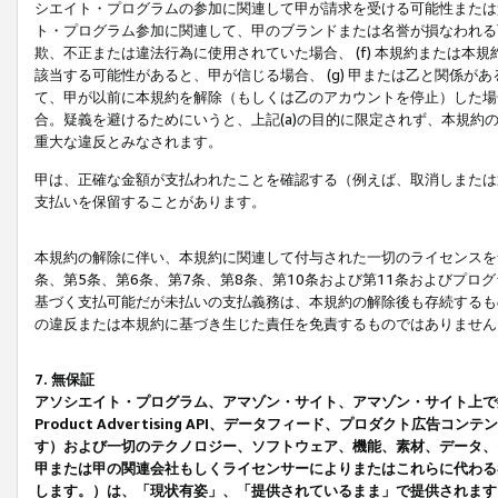
シエイト・プログラムの参加に関連して甲が請求を受ける可能性または責
ト・プログラム参加に関連して、甲のブランドまたは名誉が損なわれる可
欺、不正または違法行為に使用されていた場合、 (f) 本規約または
該当する可能性があると、甲が信じる場合、 (g) 甲または乙と関係
て、甲が以前に本規約を解除（もしくは乙のアカウントを停止）した場合
合。疑義を避けるためにいうと、上記(a)の目的に限定されず、本規約
重大な違反とみなされます。
甲は、正確な金額が支払われたことを確認する（例えば、取消しまたは
支払いを保留することがあります。
本規約の解除に伴い、本規約に関連して付与された一切のライセンスを
条、第5条、第6条、第7条、第8条、第10条および第11条およびプ
基づく支払可能だが未払いの支払義務は、本規約の解除後も存続するも
の違反または本規約に基づき生じた責任を免責するものではありません
7. 無保証
アソシエイト・プログラム、アマゾン・サイト、アマゾン・サイト上で
Product Advertising API、データフィード、プロダクト
す）および一切のテクノロジー、ソフトウェア、機能、素材、データ、
甲または甲の関連会社もしくライセンサーによりまたはこれらに代わる
します。）は、「現状有姿」、「提供されているまま」で提供されます