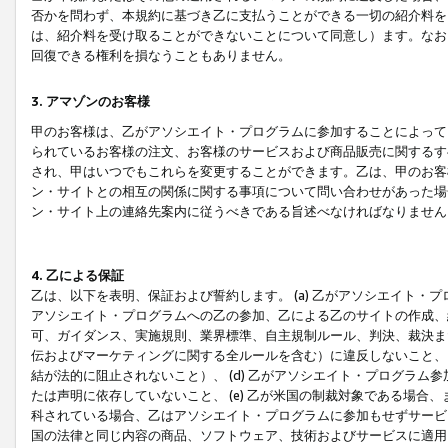
否かを問わず、本規約に基づき乙に支払うことができる一切の紹介料を
は、紹介料を受け取ることができないことについて同意し）ます。なお
回復できる権利を損なうこともありません。
3. アマゾンのお客様
甲のお客様は、乙がアソシエイト・プログラムに参加することによって
られているお客様の注文、お客様のサービスおよび商品販売に関するす
され、甲はいつでもこれらを変更することができます。乙は、甲のお客
ン・サイトとの相互の関係に関する事項について問い合わせがあった場
ン・サイト上の連絡先案内に従うべきである旨述べなければなりません
4. 乙による保証
乙は、以下を表明、保証および誓約します。 (a) 乙がアソシエイト・
アソシエイト・プログラムへの乙の参加、乙による乙のサイトの作成、
可、ガイダンス、実施規則、業界標準、自主規制ルール、判決、裁決ま
伝およびマーケティングに関する全ルールを含む）に違反しないこと、 
結が法的に阻止されないこと）、 (d) 乙がアソシエイト・プログラ
たは声明に依存していないこと、 (e) 乙が米国の制裁対象である場
科されている場合、乙はアソシエイト・プログラムに参加もせずサービス
国の法律と同じ内容の商品、ソフトウェア、技術およびサービスに適用さ