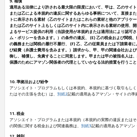
9. 補償
適用ある法律により許される最大限の限度において、甲は、乙のサイト
または乙による本規約の違反に関するあらゆる事柄について、直接または
トに表示される素材（乙のサイトまたはこれらの素材と他のアプリケーシ
または乙のサイト上もしくは乙のサイト内に表示される素材の使用、開発
よるサービス提供の利用（当該使用が本規約または適用法により認可され
ム・ポリシーを含みます。）の条件の違反、 (E) 乙の税金および関
の義務または関税の履行不履行、 (F) 乙、乙の従業員または下請業
び経費（弁護士費用を含みます。）請求から、甲、甲の関連会社および
御し、補償し、免責することに同意します。甲または甲の被指名人は、
保護のためにアマゾン関係者の代理としていかなる法的措置を行うこと
10. 準拠法および紛争
アソシエイト・プログラムもしくは本規約、本規約に基づく取引もしく
たはその主張を含む）は、
別紙2
記載の適用あるアマゾン・サイトの準
11. 税金
アソシエイト・プログラムまたは本規約（本規約の実際の違反またはそ
の関係に関する税金および関連義務は、
別紙3
記載の適用あるアマゾン
12. 雑則