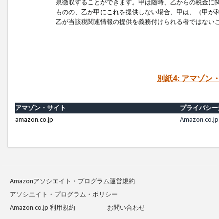
泉徴収することができます。甲は随時、乙からの税金に
ものの、乙が甲にこれを提供しない場合、甲は、（甲が
乙が当該税関連情報の提供を義務付けられる者ではない
別紙4: アマゾ
アマゾン・サイト
プライバシー
amazon.co.jp
Amazon.c
Amazonアソシエイト・プログラム運営規約
アソシエイト・プログラム・ポリシー
Amazon.co.jp 利用規約
お問い合わせ