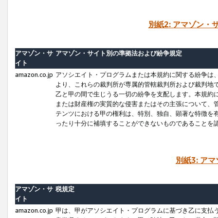
別紙2: アマゾン
アマゾン・サ
アマゾン・サイト別の準拠法および紛争規定
イト
amazon.co.jp
アソシエイト・プログラムまたは本規約に関する紛争は
より、これらの裁判所が専属的管轄裁判所および裁判地
乙と甲の間で生じうる一切の紛争を支配します。本規約
または財産権の実質的な侵害またはその主張について、
テンツにおける甲の権利は、特別、独自、顕著な特徴を
ったり十分に補填することができないものであることを
別紙3: ア
アマゾン・サ
税規定
イト
amazon.co.jp
甲は、甲がアソシエイト・プログラムに基づき乙に支払