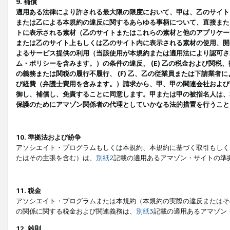
9. 補償
適用ある法律により許される最大限の限度において、甲は、乙のサイト
または乙による本規約の違反に関するあらゆる事柄について、直接または
トに表示される素材（乙のサイトまたはこれらの素材と他のアプリケーシ
または乙のサイト上もしくは乙のサイト内に表示される素材の使用、開発
よるサービス提供の利用（当該使用が本規約または適用法により認可され
ム・ポリシーを含みます。）の条件の違反、 (E) 乙の税金および関
の義務または関税の履行不履行、 (F) 乙、乙の従業員または下請業
び経費（弁護士費用を含みます。）請求から、甲、甲の関連会社および
御し、補償し、免責することに同意します。甲または甲の被指名人は、
保護のためにアマゾン関係者の代理としていかなる法的措置を行うこと
10. 準拠法および紛争
アソシエイト・プログラムもしくは本規約、本規約に基づく取引もしく
たはその主張を含む）は、
別紙2
記載の適用あるアマゾン・サイトの準
11. 税金
アソシエイト・プログラムまたは本規約（本規約の実際の違反またはそ
の関係に関する税金および関連義務は、
別紙3
記載の適用あるアマゾン
12. 雑則