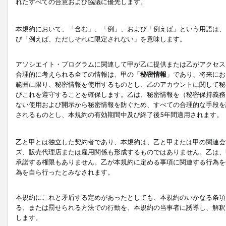
れたすべての合意および協議に優先します。
本規約において、「含む」、「例」、および「例えば」という用語は、
び「例えば、ただしそれに限定されない」を意味します。
アソシエイト・プログラムに関連して甲が乙に提供または乙がアクセス
合理的に考えられる全ての情報は、甲の「
秘密情報
」であり、将来にお
範囲に限り、秘密情報を使用するものとし、乙のアカウントに関して秘
びこれを遵守することを確保します。乙は、秘密情報を（秘密保持義務
ない使用および開示から秘密情報を防ぐため、すべての合理的な手段を
されるものとし、本規約の有効期間中及び終了後5年間適用されます。
乙と甲とは独立した契約者であり、本規約は、乙と甲または甲の関連会
ズ、販売代理店または雇用関係も形成するものではありません。乙は、
承諾する権限もありません。乙が本規約に定める事項に関連する行為を
為を自ら行ったとみなされます。
本規約にこれと矛盾する定めがあったとしても、本規約のいかなる条項
る、または罰せられる方法での行動を、本規約の当事者に誘導し、解釈
します。