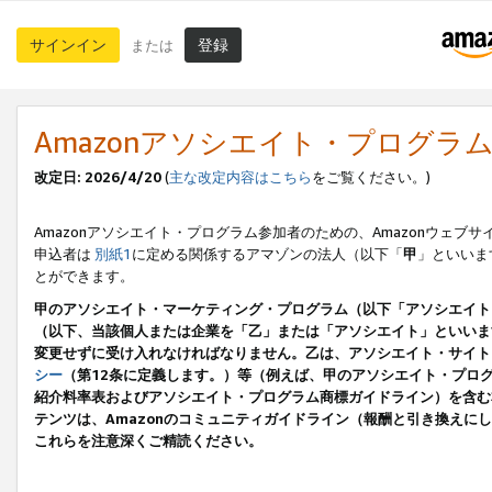
サインイン
登録
または
Amazonアソシエイト・プログラ
改定日: 2026/4/20
(
主な改定内容はこちら
をご覧ください。)
Amazonアソシエイト・プログラム参加者のための、Amazonウェブサ
申込者は
別紙1
に定める関係するアマゾンの法人（以下「
甲
」といいま
とができます。
甲のアソシエイト・マーケティング・プログラム（以下「アソシエイト
（以下、当該個人または企業を「乙」または「アソシエイト」といいま
変更せずに受け入れなければなりません。乙は、アソシエイト・サイト
シー
（第12条に定義します。）等（例えば、甲のアソシエイト・プロ
紹介料率表およびアソシエイト・プログラム商標ガイドライン）を含む本規
テンツは、Amazonのコミュニティガイドライン（報酬と引き換え
これらを注意深くご精読ください。