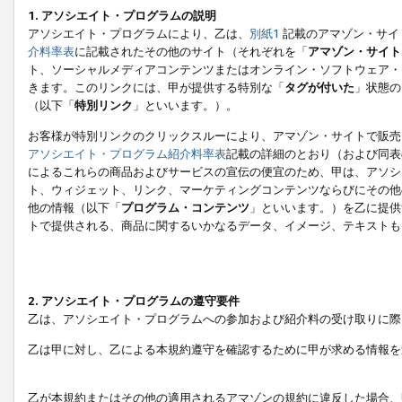
1. アソシエイト・プログラムの説明
アソシエイト・プログラムにより、乙は、
別紙1
記載のアマゾン・サイ
介料率表
に記載されたその他のサイト（それぞれを「
アマゾン・サイト
ト、ソーシャルメディアコンテンツまたはオンライン・ソフトウェア・
きます。このリンクには、甲が提供する特別な「
タグが付いた
」状態の
（以下「
特別リンク
」といいます。）。
お客様が特別リンクのクリックスルーにより、アマゾン・サイトで販売
アソシエイト・プログラム紹介料率表
記載の詳細のとおり（および同表
によるこれらの商品およびサービスの宣伝の便宜のため、甲は、アソシ
ト、ウィジェット、リンク、マーケティングコンテンツならびにその他
他の情報（以下「
プログラム・コンテンツ
」といいます。）を乙に提供
トで提供される、商品に関するいかなるデータ、イメージ、テキストも
2. アソシエイト・プログラムの遵守要件
乙は、アソシエイト・プログラムへの参加および紹介料の受け取りに際
乙は甲に対し、乙による本規約遵守を確認するために甲が求める情報を
乙が本規約またはその他の適用されるアマゾンの規約に違反した場合、