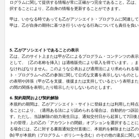
ログラムに関して提供する情報が常に正確かつ完全であること。乙は、
択することにより、乙自身の情報を更新することができます。
甲は、いかなる時であっても乙がアソシエイト・プログラムに関連して
甲は、乙が自身の期待に基づき行ういかなる行為についても責任を負い
5. 乙がアソシエイトであることの表示
乙は、乙のサイト上または甲が乙によるプログラム・コンテンツの表示ま
として、［乙の名称を挿入］は適格販売により収入を得ています。」ま
なければなりません。このような公表および適用法により求められる場
ト・プログラムへの乙の参加に関して公式な文書を表示しないものとし
の表明や誇張（甲が乙を支援、後援または支持しているという表明また
の間の関係を表明したり暗示したりしないものとします。
6. 契約期間および契約解除
本規約の期間は、乙がアソシエイト・サイトに登録または利用した時点
ることにより、（適用ある法により認められる場合は、自動的かつ訴訟
す。ただし、当該解除の効力発生日は、通知交付日から起算して7日後
トの管理」上の乙の「アカウントの閉鎖」オプションを選択することに
る場合には、乙に対する書面通知交付直後に、本規約を解除または乙のア
(b) 甲が本規約（プログラム・ポリシーを含む）のその他の違反に関し