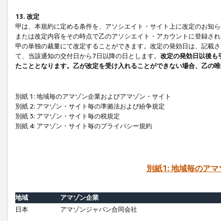
13. 改定
甲は、本規約に定める条件を、アソシエイト・サイト上に改定のお知ら
または改定内容をその時点で乙のアソシエイト・アカウントに登録され
甲の単独の裁量にて改定することができます。改定の発効日は、記載さ
て、当該通知の交付日から7日以降の日とします。
改定の発効日以後も
たこととなります。乙が改定を受け入れることができない場合、乙の唯
別紙 1: 地域毎のアマゾン企業およびアマゾン・サイト
別紙 2: アマゾン・サイト毎の準拠法および紛争規定
別紙 3: アマゾン・サイト毎の税規定
別紙 4: アマゾン・サイト毎のプライバシー規約
別紙1: 地域毎のア
地域
アマゾン企業
日本
アマゾンジャパン合同会社