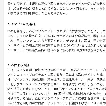
否かを問わず、本規約に基づき乙に支払うことができる一切の紹介料を
は、紹介料を受け取ることができないことについて同意し）ます。なお
回復できる権利を損なうこともありません。
3. アマゾンのお客様
甲のお客様は、乙がアソシエイト・プログラムに参加することによって
られているお客様の注文、お客様のサービスおよび商品販売に関するす
され、甲はいつでもこれらを変更することができます。乙は、甲のお客
ン・サイトとの相互の関係に関する事項について問い合わせがあった場
ン・サイト上の連絡先案内に従うべきである旨述べなければなりません
4. 乙による保証
乙は、以下を表明、保証および誓約します。 (a) 乙がアソシエイト・
アソシエイト・プログラムへの乙の参加、乙による乙のサイトの作成、
可、ガイダンス、実施規則、業界標準、自主規制ルール、判決、裁決ま
伝およびマーケティングに関する全ルールを含む）に違反しないこと、 
結が法的に阻止されないこと）、 (d) 乙がアソシエイト・プログラ
たは声明に依存していないこと、 (e) 乙が米国の制裁対象である場
科されている場合、乙はアソシエイト・プログラムに参加もせずサービス
国の法律と同じ内容の商品、ソフトウェア、技術およびサービスに適用さ