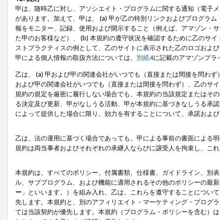
甲は、随時乙に対し、アソシエイト・プログラムに関する通知（電子メ
があります。加えて、甲は、 (a) 甲が乙の特別リンクおよびプログ
報をモニター、記録、使用および開示すること（例えば、アマゾン・サ
た甲のお客様など）、 (b) 本規約の遵守状況を確認するために乙のサイ
ストプラクティスの例として、乙のサイトに表示された乙のロゴおよび
甲による個人情報の取扱方法については、
別紙4
に記載のアマゾンプラ
乙は、 (a) 甲および甲の関連会社がいつでも（直接または間接を問わず
および甲の関連会社がいつでも（直接または間接を問わず）、乙のサイ
規約の規定を厳密に履行しない場合でも、本規約の当該規定またはその他
る決定及び更新、甲がなしうる活動、甲が本規約に基づきなしうる承認
によって提供した場合に限り、効力を有することについて、承諾および
乙は、法の運用に基づく場合であっても、甲による事前の書面による明
規約は両当事者およびそれぞれの承継人ならびに譲受人を拘束し、これ
本規約は、すべてのポリシー、付属書類、仕様書、ガイドライン、別表
ル、サブプログラム、および機能に適用されるその他のポリシーの最新
ー
」といいます。）を組み入れ、乙は、これらを遵守することについて
先します。本規約と、別のアフィリエイト・マーケティング・プログラ
ては当該契約が優先します。本規約（プログラム・ポリシーを含む）は