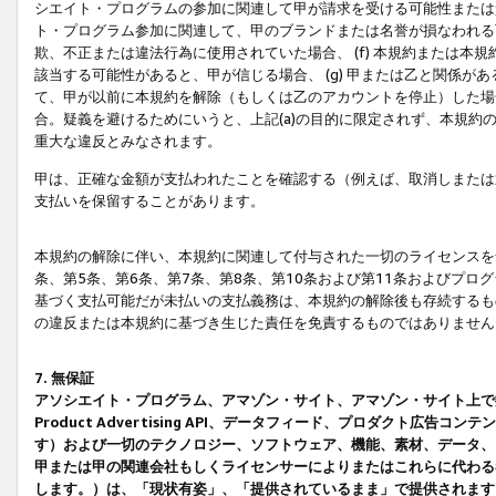
シエイト・プログラムの参加に関連して甲が請求を受ける可能性または責
ト・プログラム参加に関連して、甲のブランドまたは名誉が損なわれる可
欺、不正または違法行為に使用されていた場合、 (f) 本規約または
該当する可能性があると、甲が信じる場合、 (g) 甲または乙と関係
て、甲が以前に本規約を解除（もしくは乙のアカウントを停止）した場合
合。疑義を避けるためにいうと、上記(a)の目的に限定されず、本規約
重大な違反とみなされます。
甲は、正確な金額が支払われたことを確認する（例えば、取消しまたは
支払いを保留することがあります。
本規約の解除に伴い、本規約に関連して付与された一切のライセンスを
条、第5条、第6条、第7条、第8条、第10条および第11条およびプ
基づく支払可能だが未払いの支払義務は、本規約の解除後も存続するも
の違反または本規約に基づき生じた責任を免責するものではありません
7. 無保証
アソシエイト・プログラム、アマゾン・サイト、アマゾン・サイト上で
Product Advertising API、データフィード、プロダクト
す）および一切のテクノロジー、ソフトウェア、機能、素材、データ、
甲または甲の関連会社もしくライセンサーによりまたはこれらに代わる
します。）は、「現状有姿」、「提供されているまま」で提供されます