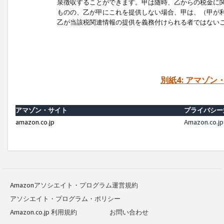
泉徴収することができます。甲は随時、乙からの税金に
ものの、乙が甲にこれを提供しない場合、甲は、（甲が
乙が当該税関連情報の提供を義務付けられる者ではない
別紙4: アマゾ
アマゾン・サイト
プライバシー
amazon.co.jp
Amazon.c
Amazonアソシエイト・プログラム運営規約
アソシエイト・プログラム・ポリシー
Amazon.co.jp 利用規約
お問い合わせ