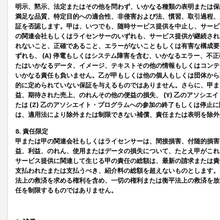
明示、黙示、法定またはその他を問わず、いかなる種類の表明または保
満足な品質、特定目的への適合性、非侵害および法、慣習、取引過程、
証を否認します。甲は、いつでも、随時サービス提供を中止し、サービ
の関連会社もしくはライセンサーのいずれも、サービス提供が継続され
れないこと、正確であること、エラーがないこともしくは有害な構成要
ずれも、 (A) 停電もしくはシステム障害を含む、いかなるエラー、不
たはいかなるデータ、イメージ、テキストその他の情報もしくはコンテ
いかなる責任も負いません。乙が甲もしくは他の個人もしくは団体から
的に定められていない保証を与えるものではありません。さらに、甲また
益、期待された売上、のれんその他の便益の損失、 (Y) 乙のアソシ
たは (Z) 乙のアソシエイト・プログラムへの参加の終了もしくは停
は、適用法により除外または制限できない補償、責任または表明を除外
8. 責任限定
甲または甲の関連会社もしくはライセンサーは、間接損害、付随的損害
益、利益、のれん、使用またはデータの損失について、たとえ甲がこれ
サービス提供に関連して生じる甲の責任の総額は、最新の請求または責
支払われたまたは支払うべき、紹介料の総額を超えないものとします。
法上の救済を求める権利を含め、一切の権利または衡平法上の救済を放
任を制限するものではありません。