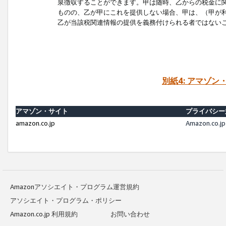
泉徴収することができます。甲は随時、乙からの税金に
ものの、乙が甲にこれを提供しない場合、甲は、（甲が
乙が当該税関連情報の提供を義務付けられる者ではない
別紙4: アマゾ
アマゾン・サイト
プライバシー
amazon.co.jp
Amazon.c
Amazonアソシエイト・プログラム運営規約
アソシエイト・プログラム・ポリシー
Amazon.co.jp 利用規約
お問い合わせ