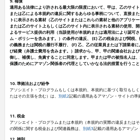
9. 補償
適用ある法律により許される最大限の限度において、甲は、乙のサイト
または乙による本規約の違反に関するあらゆる事柄について、直接または
トに表示される素材（乙のサイトまたはこれらの素材と他のアプリケーシ
または乙のサイト上もしくは乙のサイト内に表示される素材の使用、開発
よるサービス提供の利用（当該使用が本規約または適用法により認可され
ム・ポリシーを含みます。）の条件の違反、 (E) 乙の税金および関
の義務または関税の履行不履行、 (F) 乙、乙の従業員または下請業
び経費（弁護士費用を含みます。）請求から、甲、甲の関連会社および
御し、補償し、免責することに同意します。甲または甲の被指名人は、
保護のためにアマゾン関係者の代理としていかなる法的措置を行うこと
10. 準拠法および紛争
アソシエイト・プログラムもしくは本規約、本規約に基づく取引もしく
たはその主張を含む）は、
別紙2
記載の適用あるアマゾン・サイトの準
11. 税金
アソシエイト・プログラムまたは本規約（本規約の実際の違反またはそ
の関係に関する税金および関連義務は、
別紙3
記載の適用あるアマゾン
12. 雑則