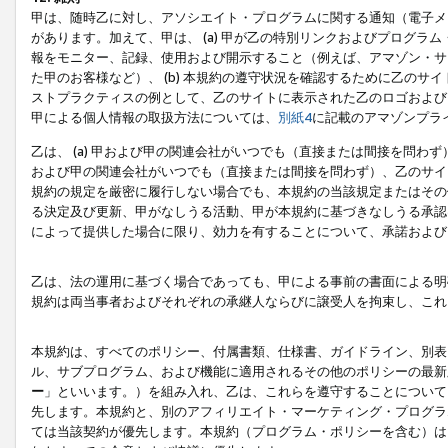
甲は、随時乙に対し、アソシエイト・プログラムに関する通知（電子メ
があります。加えて、甲は、 (a) 甲が乙の特別リンクおよびプログ
報をモニター、記録、使用および開示すること（例えば、アマゾン・サ
た甲のお客様など）、 (b) 本規約の遵守状況を確認するために乙のサイ
ストプラクティスの例として、乙のサイトに表示された乙のロゴおよび
甲による個人情報の取扱方法については、
別紙4
に記載のアマゾンプラ
乙は、 (a) 甲および甲の関連会社がいつでも（直接または間接を問わず
および甲の関連会社がいつでも（直接または間接を問わず）、乙のサイ
規約の規定を厳密に履行しない場合でも、本規約の当該規定またはその他
る決定及び更新、甲がなしうる活動、甲が本規約に基づきなしうる承認
によって提供した場合に限り、効力を有することについて、承諾および
乙は、法の運用に基づく場合であっても、甲による事前の書面による明
規約は両当事者およびそれぞれの承継人ならびに譲受人を拘束し、これ
本規約は、すべてのポリシー、付属書類、仕様書、ガイドライン、別表
ル、サブプログラム、および機能に適用されるその他のポリシーの最新
ー
」といいます。）を組み入れ、乙は、これらを遵守することについて
先します。本規約と、別のアフィリエイト・マーケティング・プログラ
ては当該契約が優先します。本規約（プログラム・ポリシーを含む）は