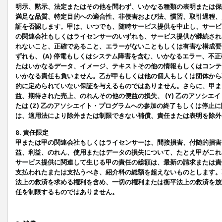
明示、黙示、法定またはその他を問わず、いかなる種類の表明または保
満足な品質、特定目的への適合性、非侵害および法、慣習、取引過程、
証を否認します。甲は、いつでも、随時サービス提供を中止し、サービ
の関連会社もしくはライセンサーのいずれも、サービス提供が継続され
れないこと、正確であること、エラーがないこともしくは有害な構成要
ずれも、 (A) 停電もしくはシステム障害を含む、いかなるエラー、不
たはいかなるデータ、イメージ、テキストその他の情報もしくはコンテ
いかなる責任も負いません。乙が甲もしくは他の個人もしくは団体から
的に定められていない保証を与えるものではありません。さらに、甲また
益、期待された売上、のれんその他の便益の損失、 (Y) 乙のアソシ
たは (Z) 乙のアソシエイト・プログラムへの参加の終了もしくは停
は、適用法により除外または制限できない補償、責任または表明を除外
8. 責任限定
甲または甲の関連会社もしくはライセンサーは、間接損害、付随的損害
益、利益、のれん、使用またはデータの損失について、たとえ甲がこれ
サービス提供に関連して生じる甲の責任の総額は、最新の請求または責
支払われたまたは支払うべき、紹介料の総額を超えないものとします。
法上の救済を求める権利を含め、一切の権利または衡平法上の救済を放
任を制限するものではありません。