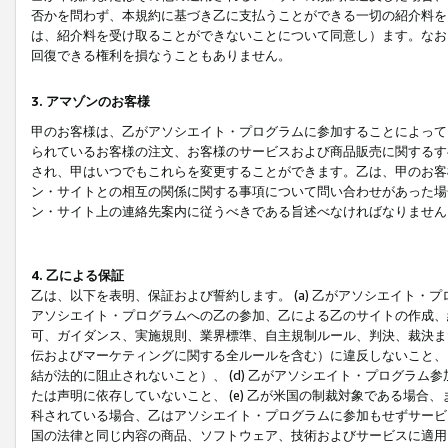
否かを問わず、本規約に基づき乙に支払うことができる一切の紹介料を
は、紹介料を受け取ることができないことについて同意し）ます。なお
回復できる権利を損なうこともありません。
3. アマゾンのお客様
甲のお客様は、乙がアソシエイト・プログラムに参加することによって
られているお客様の注文、お客様のサービスおよび商品販売に関するす
され、甲はいつでもこれらを変更することができます。乙は、甲のお客
ン・サイトとの相互の関係に関する事項について問い合わせがあった場
ン・サイト上の連絡先案内に従うべきである旨述べなければなりません
4. 乙による保証
乙は、以下を表明、保証および誓約します。 (a) 乙がアソシエイト・
アソシエイト・プログラムへの乙の参加、乙による乙のサイトの作成、
可、ガイダンス、実施規則、業界標準、自主規制ルール、判決、裁決ま
伝およびマーケティングに関する全ルールを含む）に違反しないこと、 
結が法的に阻止されないこと）、 (d) 乙がアソシエイト・プログラ
たは声明に依存していないこと、 (e) 乙が米国の制裁対象である場
科されている場合、乙はアソシエイト・プログラムに参加もせずサービス
国の法律と同じ内容の商品、ソフトウェア、技術およびサービスに適用さ