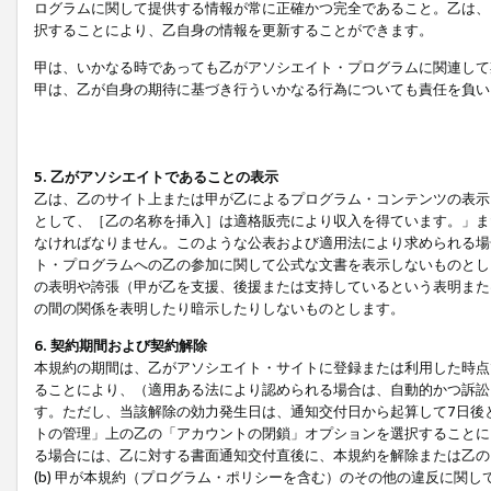
ログラムに関して提供する情報が常に正確かつ完全であること。乙は、
択することにより、乙自身の情報を更新することができます。
甲は、いかなる時であっても乙がアソシエイト・プログラムに関連して
甲は、乙が自身の期待に基づき行ういかなる行為についても責任を負い
5. 乙がアソシエイトであることの表示
乙は、乙のサイト上または甲が乙によるプログラム・コンテンツの表示ま
として、［乙の名称を挿入］は適格販売により収入を得ています。」ま
なければなりません。このような公表および適用法により求められる場
ト・プログラムへの乙の参加に関して公式な文書を表示しないものとし
の表明や誇張（甲が乙を支援、後援または支持しているという表明また
の間の関係を表明したり暗示したりしないものとします。
6. 契約期間および契約解除
本規約の期間は、乙がアソシエイト・サイトに登録または利用した時点
ることにより、（適用ある法により認められる場合は、自動的かつ訴訟
す。ただし、当該解除の効力発生日は、通知交付日から起算して7日後
トの管理」上の乙の「アカウントの閉鎖」オプションを選択することに
る場合には、乙に対する書面通知交付直後に、本規約を解除または乙のア
(b) 甲が本規約（プログラム・ポリシーを含む）のその他の違反に関し