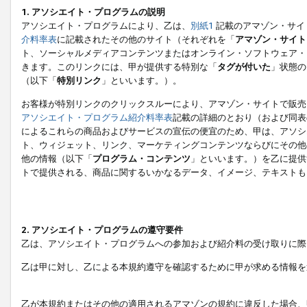
1. アソシエイト・プログラムの説明
アソシエイト・プログラムにより、乙は、
別紙1
記載のアマゾン・サイ
介料率表
に記載されたその他のサイト（それぞれを「
アマゾン・サイト
ト、ソーシャルメディアコンテンツまたはオンライン・ソフトウェア・
きます。このリンクには、甲が提供する特別な「
タグが付いた
」状態の
（以下「
特別リンク
」といいます。）。
お客様が特別リンクのクリックスルーにより、アマゾン・サイトで販売
アソシエイト・プログラム紹介料率表
記載の詳細のとおり（および同表
によるこれらの商品およびサービスの宣伝の便宜のため、甲は、アソシ
ト、ウィジェット、リンク、マーケティングコンテンツならびにその他
他の情報（以下「
プログラム・コンテンツ
」といいます。）を乙に提供
トで提供される、商品に関するいかなるデータ、イメージ、テキストも
2. アソシエイト・プログラムの遵守要件
乙は、アソシエイト・プログラムへの参加および紹介料の受け取りに際
乙は甲に対し、乙による本規約遵守を確認するために甲が求める情報を
乙が本規約またはその他の適用されるアマゾンの規約に違反した場合、