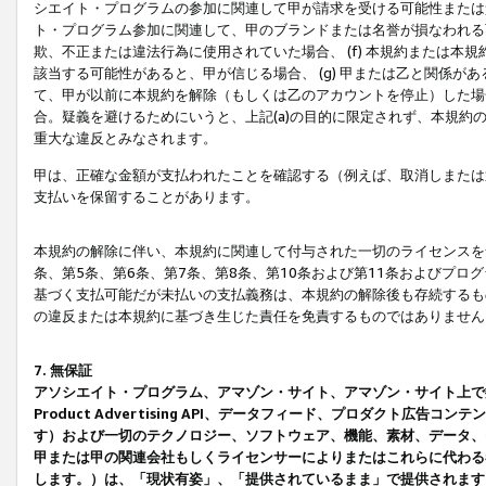
シエイト・プログラムの参加に関連して甲が請求を受ける可能性または責
ト・プログラム参加に関連して、甲のブランドまたは名誉が損なわれる可
欺、不正または違法行為に使用されていた場合、 (f) 本規約または
該当する可能性があると、甲が信じる場合、 (g) 甲または乙と関係
て、甲が以前に本規約を解除（もしくは乙のアカウントを停止）した場合
合。疑義を避けるためにいうと、上記(a)の目的に限定されず、本規約
重大な違反とみなされます。
甲は、正確な金額が支払われたことを確認する（例えば、取消しまたは
支払いを保留することがあります。
本規約の解除に伴い、本規約に関連して付与された一切のライセンスを
条、第5条、第6条、第7条、第8条、第10条および第11条およびプ
基づく支払可能だが未払いの支払義務は、本規約の解除後も存続するも
の違反または本規約に基づき生じた責任を免責するものではありません
7. 無保証
アソシエイト・プログラム、アマゾン・サイト、アマゾン・サイト上で
Product Advertising API、データフィード、プロダクト
す）および一切のテクノロジー、ソフトウェア、機能、素材、データ、
甲または甲の関連会社もしくライセンサーによりまたはこれらに代わる
します。）は、「現状有姿」、「提供されているまま」で提供されます