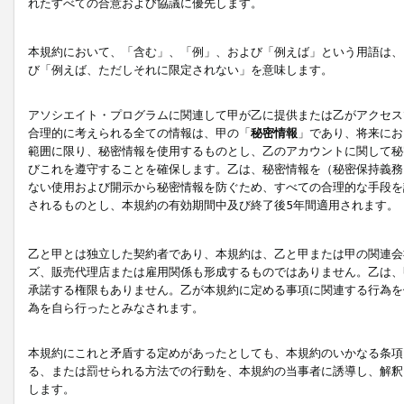
れたすべての合意および協議に優先します。
本規約において、「含む」、「例」、および「例えば」という用語は、
び「例えば、ただしそれに限定されない」を意味します。
アソシエイト・プログラムに関連して甲が乙に提供または乙がアクセス
合理的に考えられる全ての情報は、甲の「
秘密情報
」であり、将来にお
範囲に限り、秘密情報を使用するものとし、乙のアカウントに関して秘
びこれを遵守することを確保します。乙は、秘密情報を（秘密保持義務
ない使用および開示から秘密情報を防ぐため、すべての合理的な手段を
されるものとし、本規約の有効期間中及び終了後5年間適用されます。
乙と甲とは独立した契約者であり、本規約は、乙と甲または甲の関連会
ズ、販売代理店または雇用関係も形成するものではありません。乙は、
承諾する権限もありません。乙が本規約に定める事項に関連する行為を
為を自ら行ったとみなされます。
本規約にこれと矛盾する定めがあったとしても、本規約のいかなる条項
る、または罰せられる方法での行動を、本規約の当事者に誘導し、解釈
します。