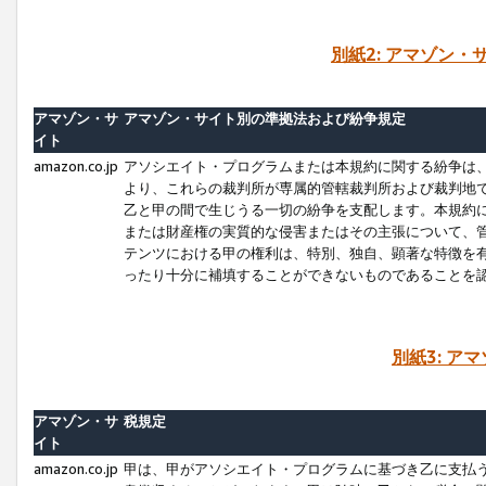
別紙2: アマゾン
アマゾン・サ
アマゾン・サイト別の準拠法および紛争規定
イト
amazon.co.jp
アソシエイト・プログラムまたは本規約に関する紛争は
より、これらの裁判所が専属的管轄裁判所および裁判地
乙と甲の間で生じうる一切の紛争を支配します。本規約
または財産権の実質的な侵害またはその主張について、
テンツにおける甲の権利は、特別、独自、顕著な特徴を
ったり十分に補填することができないものであることを
別紙3: ア
アマゾン・サ
税規定
イト
amazon.co.jp
甲は、甲がアソシエイト・プログラムに基づき乙に支払