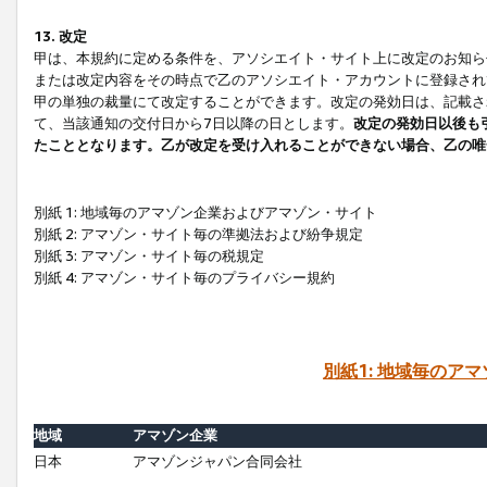
13. 改定
甲は、本規約に定める条件を、アソシエイト・サイト上に改定のお知ら
または改定内容をその時点で乙のアソシエイト・アカウントに登録され
甲の単独の裁量にて改定することができます。改定の発効日は、記載さ
て、当該通知の交付日から7日以降の日とします。
改定の発効日以後も
たこととなります。乙が改定を受け入れることができない場合、乙の唯
別紙 1: 地域毎のアマゾン企業およびアマゾン・サイト
別紙 2: アマゾン・サイト毎の準拠法および紛争規定
別紙 3: アマゾン・サイト毎の税規定
別紙 4: アマゾン・サイト毎のプライバシー規約
別紙1: 地域毎のア
地域
アマゾン企業
日本
アマゾンジャパン合同会社