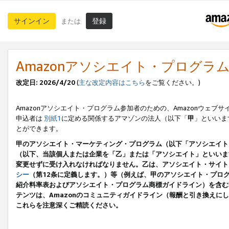
サインイン
登録
または
Amazonアソシエイト・プログラ
改定日: 2026/4/20
(
主な改定内容はこちら
をご覧ください。)
Amazonアソシエイト・プログラム参加者のための、Amazonウェブサ
申込者は
別紙1
に定める関係するアマゾンの法人（以下「
甲
」といいま
とができます。
甲のアソシエイト・マーケティング・プログラム（以下「アソシエイト
（以下、当該個人または企業を「乙」または「アソシエイト」といいま
変更せずに受け入れなければなりません。乙は、アソシエイト・サイト
シー
（第12条に定義します。）等（例えば、甲のアソシエイト・プロ
紹介料率表およびアソシエイト・プログラム商標ガイドライン）を含む本規
テンツは、Amazonのコミュニティガイドライン（報酬と引き換え
これらを注意深くご精読ください。