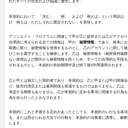
れたすべての合意および協議に優先します。
本規約において、「含む」、「例」、および「例えば」という用語は、
び「例えば、ただしそれに限定されない」を意味します。
アソシエイト・プログラムに関連して甲が乙に提供または乙がアクセス
合理的に考えられる全ての情報は、甲の「
秘密情報
」であり、将来にお
範囲に限り、秘密情報を使用するものとし、乙のアカウントに関して秘
びこれを遵守することを確保します。乙は、秘密情報を（秘密保持義務
ない使用および開示から秘密情報を防ぐため、すべての合理的な手段を
されるものとし、本規約の有効期間中及び終了後5年間適用されます。
乙と甲とは独立した契約者であり、本規約は、乙と甲または甲の関連会
ズ、販売代理店または雇用関係も形成するものではありません。乙は、
承諾する権限もありません。乙が本規約に定める事項に関連する行為を
為を自ら行ったとみなされます。
本規約にこれと矛盾する定めがあったとしても、本規約のいかなる条項
る、または罰せられる方法での行動を、本規約の当事者に誘導し、解釈
します。