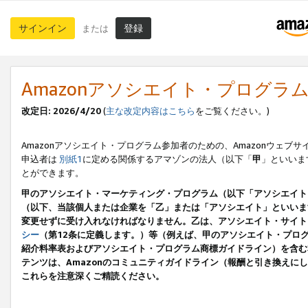
サインイン
登録
または
Amazonアソシエイト・プログラ
改定日: 2026/4/20
(
主な改定内容はこちら
をご覧ください。)
Amazonアソシエイト・プログラム参加者のための、Amazonウェブサ
申込者は
別紙1
に定める関係するアマゾンの法人（以下「
甲
」といいま
とができます。
甲のアソシエイト・マーケティング・プログラム（以下「アソシエイト
（以下、当該個人または企業を「乙」または「アソシエイト」といいま
変更せずに受け入れなければなりません。乙は、アソシエイト・サイト
シー
（第12条に定義します。）等（例えば、甲のアソシエイト・プロ
紹介料率表およびアソシエイト・プログラム商標ガイドライン）を含む本規
テンツは、Amazonのコミュニティガイドライン（報酬と引き換え
これらを注意深くご精読ください。