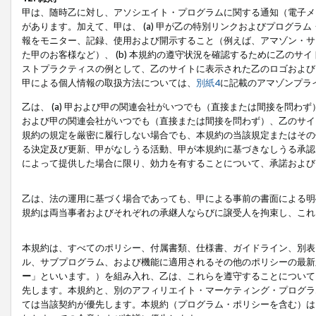
甲は、随時乙に対し、アソシエイト・プログラムに関する通知（電子メ
があります。加えて、甲は、 (a) 甲が乙の特別リンクおよびプログ
報をモニター、記録、使用および開示すること（例えば、アマゾン・サ
た甲のお客様など）、 (b) 本規約の遵守状況を確認するために乙のサイ
ストプラクティスの例として、乙のサイトに表示された乙のロゴおよび
甲による個人情報の取扱方法については、
別紙4
に記載のアマゾンプラ
乙は、 (a) 甲および甲の関連会社がいつでも（直接または間接を問わず
および甲の関連会社がいつでも（直接または間接を問わず）、乙のサイ
規約の規定を厳密に履行しない場合でも、本規約の当該規定またはその他
る決定及び更新、甲がなしうる活動、甲が本規約に基づきなしうる承認
によって提供した場合に限り、効力を有することについて、承諾および
乙は、法の運用に基づく場合であっても、甲による事前の書面による明
規約は両当事者およびそれぞれの承継人ならびに譲受人を拘束し、これ
本規約は、すべてのポリシー、付属書類、仕様書、ガイドライン、別表
ル、サブプログラム、および機能に適用されるその他のポリシーの最新
ー
」といいます。）を組み入れ、乙は、これらを遵守することについて
先します。本規約と、別のアフィリエイト・マーケティング・プログラ
ては当該契約が優先します。本規約（プログラム・ポリシーを含む）は