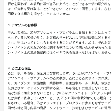
否かを問わず、本規約に基づき乙に支払うことができる一切の紹介料を
は、紹介料を受け取ることができないことについて同意し）ます。なお
回復できる権利を損なうこともありません。
3. アマゾンのお客様
甲のお客様は、乙がアソシエイト・プログラムに参加することによって
られているお客様の注文、お客様のサービスおよび商品販売に関するす
され、甲はいつでもこれらを変更することができます。乙は、甲のお客
ン・サイトとの相互の関係に関する事項について問い合わせがあった場
ン・サイト上の連絡先案内に従うべきである旨述べなければなりません
4. 乙による保証
乙は、以下を表明、保証および誓約します。 (a) 乙がアソシエイト・
アソシエイト・プログラムへの乙の参加、乙による乙のサイトの作成、
可、ガイダンス、実施規則、業界標準、自主規制ルール、判決、裁決ま
伝およびマーケティングに関する全ルールを含む）に違反しないこと、 
結が法的に阻止されないこと）、 (d) 乙がアソシエイト・プログラ
たは声明に依存していないこと、 (e) 乙が米国の制裁対象である場
科されている場合、乙はアソシエイト・プログラムに参加もせずサービス
国の法律と同じ内容の商品、ソフトウェア、技術およびサービスに適用さ