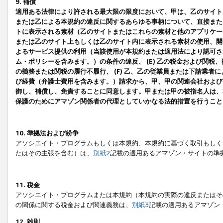
9. 補償
適用ある法律により許される最大限の限度において、甲は、乙のサイト
または乙による本規約の違反に関するあらゆる事柄について、直接または
トに表示される素材（乙のサイトまたはこれらの素材と他のアプリケーシ
または乙のサイト上もしくは乙のサイト内に表示される素材の使用、開発
よるサービス提供の利用（当該使用が本規約または適用法により認可され
ム・ポリシーを含みます。）の条件の違反、 (E) 乙の税金および関
の義務または関税の履行不履行、 (F) 乙、乙の従業員または下請業
び経費（弁護士費用を含みます。）請求から、甲、甲の関連会社および
御し、補償し、免責することに同意します。甲または甲の被指名人は、
保護のためにアマゾン関係者の代理としていかなる法的措置を行うこと
10. 準拠法および紛争
アソシエイト・プログラムもしくは本規約、本規約に基づく取引もしく
たはその主張を含む）は、
別紙2
記載の適用あるアマゾン・サイトの準
11. 税金
アソシエイト・プログラムまたは本規約（本規約の実際の違反またはそ
の関係に関する税金および関連義務は、
別紙3
記載の適用あるアマゾン
12. 雑則