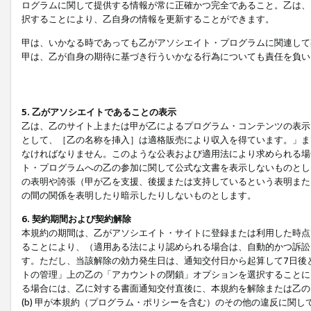
ログラムに関して提供する情報が常に正確かつ完全であること。乙は、
択することにより、乙自身の情報を更新することができます。
甲は、いかなる時であっても乙がアソシエイト・プログラムに関連して
甲は、乙が自身の期待に基づき行ういかなる行為についても責任を負い
5. 乙がアソシエイトであることの表示
乙は、乙のサイト上または甲が乙によるプログラム・コンテンツの表示ま
として、［乙の名称を挿入］は適格販売により収入を得ています。」ま
なければなりません。このような公表および適用法により求められる場
ト・プログラムへの乙の参加に関して公式な文書を表示しないものとし
の表明や誇張（甲が乙を支援、後援または支持しているという表明また
の間の関係を表明したり暗示したりしないものとします。
6. 契約期間および契約解除
本規約の期間は、乙がアソシエイト・サイトに登録または利用した時点
ることにより、（適用ある法により認められる場合は、自動的かつ訴訟
す。ただし、当該解除の効力発生日は、通知交付日から起算して7日後
トの管理」上の乙の「アカウントの閉鎖」オプションを選択することに
る場合には、乙に対する書面通知交付直後に、本規約を解除または乙のア
(b) 甲が本規約（プログラム・ポリシーを含む）のその他の違反に関し