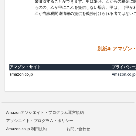
泉徴収することができます。甲は随時、乙からの税金に
ものの、乙が甲にこれを提供しない場合、甲は、（甲が
乙が当該税関連情報の提供を義務付けられる者ではない
別紙4: アマゾ
アマゾン・サイト
プライバシー
amazon.co.jp
Amazon.c
Amazonアソシエイト・プログラム運営規約
アソシエイト・プログラム・ポリシー
Amazon.co.jp 利用規約
お問い合わせ