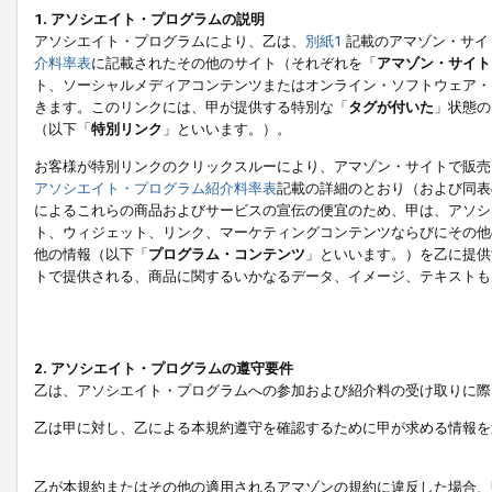
1. アソシエイト・プログラムの説明
アソシエイト・プログラムにより、乙は、
別紙1
記載のアマゾン・サイ
介料率表
に記載されたその他のサイト（それぞれを「
アマゾン・サイト
ト、ソーシャルメディアコンテンツまたはオンライン・ソフトウェア・
きます。このリンクには、甲が提供する特別な「
タグが付いた
」状態の
（以下「
特別リンク
」といいます。）。
お客様が特別リンクのクリックスルーにより、アマゾン・サイトで販売
アソシエイト・プログラム紹介料率表
記載の詳細のとおり（および同表
によるこれらの商品およびサービスの宣伝の便宜のため、甲は、アソシ
ト、ウィジェット、リンク、マーケティングコンテンツならびにその他
他の情報（以下「
プログラム・コンテンツ
」といいます。）を乙に提供
トで提供される、商品に関するいかなるデータ、イメージ、テキストも
2. アソシエイト・プログラムの遵守要件
乙は、アソシエイト・プログラムへの参加および紹介料の受け取りに際
乙は甲に対し、乙による本規約遵守を確認するために甲が求める情報を
乙が本規約またはその他の適用されるアマゾンの規約に違反した場合、