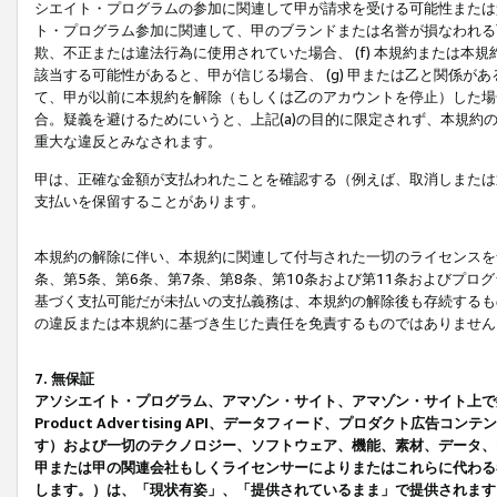
シエイト・プログラムの参加に関連して甲が請求を受ける可能性または責
ト・プログラム参加に関連して、甲のブランドまたは名誉が損なわれる可
欺、不正または違法行為に使用されていた場合、 (f) 本規約または
該当する可能性があると、甲が信じる場合、 (g) 甲または乙と関係
て、甲が以前に本規約を解除（もしくは乙のアカウントを停止）した場合
合。疑義を避けるためにいうと、上記(a)の目的に限定されず、本規約
重大な違反とみなされます。
甲は、正確な金額が支払われたことを確認する（例えば、取消しまたは
支払いを保留することがあります。
本規約の解除に伴い、本規約に関連して付与された一切のライセンスを
条、第5条、第6条、第7条、第8条、第10条および第11条およびプ
基づく支払可能だが未払いの支払義務は、本規約の解除後も存続するも
の違反または本規約に基づき生じた責任を免責するものではありません
7. 無保証
アソシエイト・プログラム、アマゾン・サイト、アマゾン・サイト上で
Product Advertising API、データフィード、プロダクト
す）および一切のテクノロジー、ソフトウェア、機能、素材、データ、
甲または甲の関連会社もしくライセンサーによりまたはこれらに代わる
します。）は、「現状有姿」、「提供されているまま」で提供されます