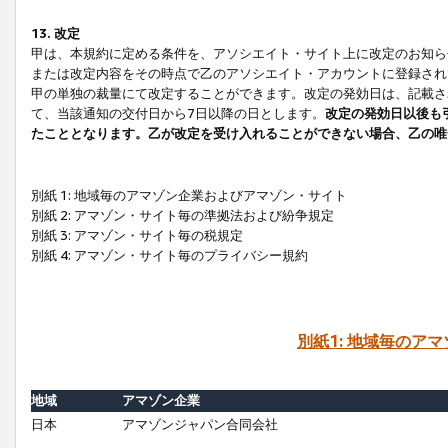
13. 改定
甲は、本規約に定める条件を、アソシエイト・サイト上に改定のお知ら
または改定内容をその時点で乙のアソシエイト・アカウントに登録され
甲の単独の裁量にて改定することができます。改定の発効日は、記載さ
て、当該通知の交付日から7日以降の日とします。
改定の発効日以後も
たこととなります。乙が改定を受け入れることができない場合、乙の唯
別紙 1: 地域毎のアマゾン企業およびアマゾン・サイト
別紙 2: アマゾン・サイト毎の準拠法および紛争規定
別紙 3: アマゾン・サイト毎の税規定
別紙 4: アマゾン・サイト毎のプライバシー規約
別紙1: 地域毎のア
地域
アマゾン企業
日本
アマゾンジャパン合同会社