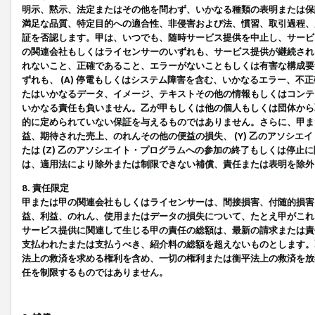
明示、黙示、法定またはその他を問わず、いかなる種類の表明または保
満足な品質、特定目的への適合性、非侵害および法、慣習、取引過程、
証を否認します。甲は、いつでも、随時サービス提供を中止し、サービ
の関連会社もしくはライセンサーのいずれも、サービス提供が継続され
れないこと、正確であること、エラーがないこともしくは有害な構成要
ずれも、 (A) 停電もしくはシステム障害を含む、いかなるエラー、不
たはいかなるデータ、イメージ、テキストその他の情報もしくはコンテ
いかなる責任も負いません。乙が甲もしくは他の個人もしくは団体から
的に定められていない保証を与えるものではありません。さらに、甲また
益、期待された売上、のれんその他の便益の損失、 (Y) 乙のアソシ
たは (Z) 乙のアソシエイト・プログラムへの参加の終了もしくは停
は、適用法により除外または制限できない補償、責任または表明を除外
8. 責任限定
甲または甲の関連会社もしくはライセンサーは、間接損害、付随的損害
益、利益、のれん、使用またはデータの損失について、たとえ甲がこれ
サービス提供に関連して生じる甲の責任の総額は、最新の請求または責
支払われたまたは支払うべき、紹介料の総額を超えないものとします。
法上の救済を求める権利を含め、一切の権利または衡平法上の救済を放
任を制限するものではありません。