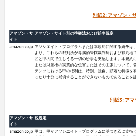
別紙2: アマゾン
アマゾン・サ
アマゾン・サイト別の準拠法および紛争規定
イト
amazon.co.jp
アソシエイト・プログラムまたは本規約に関する紛争は
より、これらの裁判所が専属的管轄裁判所および裁判地
乙と甲の間で生じうる一切の紛争を支配します。本規約
または財産権の実質的な侵害またはその主張について、
テンツにおける甲の権利は、特別、独自、顕著な特徴を
ったり十分に補填することができないものであることを
別紙3: ア
アマゾン・サ
税規定
イト
amazon.co.jp
甲は、甲がアソシエイト・プログラムに基づき乙に支払