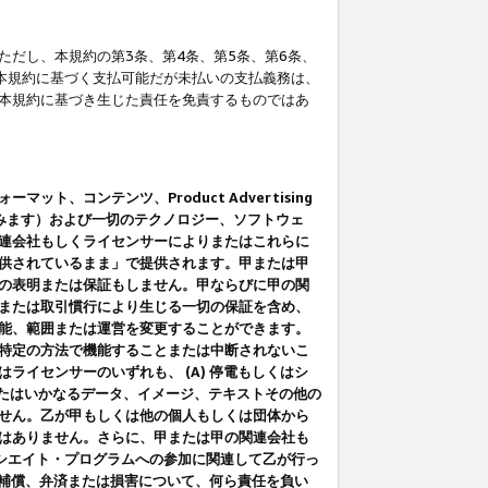
だし、本規約の第3条、第4条、第5条、第6条、
に本規約に基づく支払可能だが未払いの支払義務は、
本規約に基づき生じた責任を免責するものではあ
コンテンツ、Product Advertising
みます）および一切のテクノロジー、ソフトウェ
連会社もしくライセンサーによりまたはこれらに
供されているまま」で提供されます。甲または甲
の表明または保証もしません。甲ならびに甲の関
または取引慣行により生じる一切の保証を含め、
能、範囲または運営を変更することができます。
特定の方法で機能することまたは中断されないこ
イセンサーのいずれも、 (A) 停電もしくはシ
またはいかなるデータ、イメージ、テキストその他の
せん。乙が甲もしくは他の個人もしくは団体から
はありません。さらに、甲または甲の関連会社も
アソシエイト・プログラムへの参加に関連して乙が行っ
る補償、弁済または損害について、何ら責任を負い