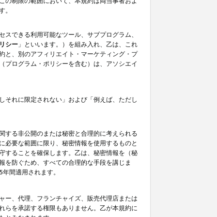
この制限の範囲において、本規約は両当事者およ
す。
セスできる利用可能なツール、サブプログラム、
リシー
」といいます。）を組み入れ、乙は、これ
約と、別のアフィリエイト・マーケティング・プ
（プログラム・ポリシーを含む）は、アソシエイ
しそれに限定されない」および「例えば、ただし
関する非公開のまたは秘密と合理的に考えられる
に必要な範囲に限り、秘密情報を使用するものと
守することを確保します。乙は、秘密情報を（秘
報を防ぐため、すべての合理的な手段を講じま
5年間適用されます。
ャー、代理、フランチャイズ、販売代理店または
れらを承諾する権限もありません。乙が本規約に