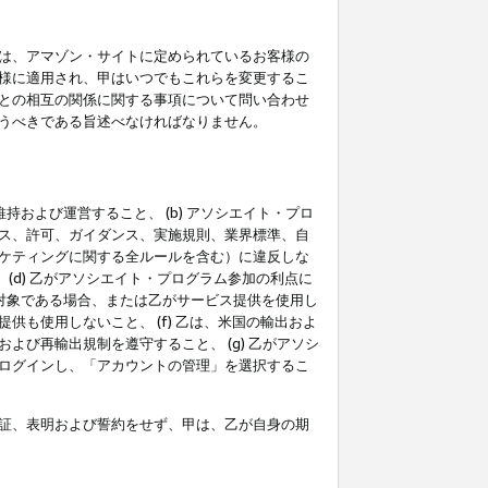
は、アマゾン・サイトに定められているお客様の
様に適用され、甲はいつでもこれらを変更するこ
との相互の関係に関する事項について問い合わせ
うべきである旨述べなければなりません。
持および運営すること、 (b) アソシエイト・プロ
ス、許可、ガイダンス、実施規則、業界標準、自
ケティングに関する全ルールを含む）に違反しな
(d) 乙がアソシエイト・プログラム参加の利点に
裁対象である場合、または乙がサービス提供を使用し
も使用しないこと、 (f) 乙は、米国の輸出およ
び再輸出規制を遵守すること、 (g) 乙がアソシ
ログインし、「アカウントの管理」を選択するこ
証、表明および誓約をせず、甲は、乙が自身の期