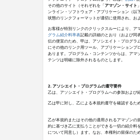
その他のサイト（それぞれを「
アマゾン・サイト
ンライン・ソフトウェア・アプリケーション（以
状態のリンクフォーマットが適切に使用され、お
お客様が特別リンクのクリックスルーにより、ア
グラム紹介料率表
記載の詳細のとおり（および同
伝の便宜のため、甲は、アソシエイト・プログラ
にその他のリンク用ツール、アプリケーションプロ
あります。プログラム・コンテンツからは、アマ
テンツは明確に除外されるものとします。
2. アソシエイト・プログラムの遵守要件
乙は、アソシエイト・プログラムへの参加および
乙は甲に対し、乙による本規約遵守を確認するた
乙が本規約またはその他の適用されるアマゾンの
約に基づき乙に支払うことができる一切の紹介料
について同意し）ます。なお、本権利の留保のた