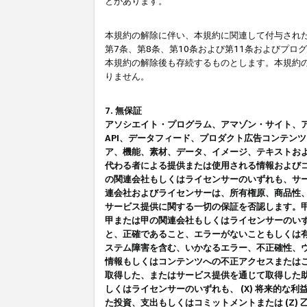
とがあります。
本規約の解除に伴い、本規約に関連して付与された
第7条、第8条、第10条および第11条およびプ
本規約の解除後も存続するものとします。本規約
りません。
7. 無保証
アソシエイト・プログラム、アマゾン・サイト、アマゾ
API、データフィード、プロダクト広告コンテン
ア、機能、素材、データ、イメージ、テキストお
代わる者による提供または使用される情報および
の関連会社もしくはライセンサーのいずれも、サ
連会社およびライセンサーは、所有権原、商品性
サービス提供に関する一切の保証を否認します。
甲または甲の関連会社もしくはライセンサーのい
と、正確であること、エラーがないこともしくは有
ステム障害を含む、いかなるエラー、不正確性、ウ
情報もしくはコンテンツへの不正アクセスまたは
取得した、またはサービス提供を通じて取得した
しくはライセンサーのいずれも、 (X) 将来的な
た投資、支出もしくはコミットメントまたは (Z