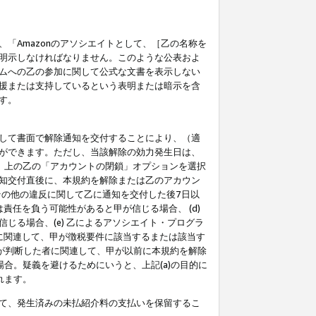
「Amazonのアソシエイトとして、［乙の名称を
明示しなければなりません。このような公表およ
ムへの乙の参加に関して公式な文書を表示しない
援または支持しているという表明または暗示を含
す。
して書面で解除通知を交付することにより、（適
ができます。ただし、当該解除の効力発生日は、
」上の乙の「アカウントの閉鎖」オプションを選択
知交付直後に、本規約を解除または乙のアカウン
のその他の違反に関して乙に通知を交付した後7日以
責任を負う可能性があると甲が信じる場合、 (d)
る場合、(e) 乙によるアソシエイト・プログラ
為に関連して、甲が徴税要件に該当するまたは該当す
甲が判断した者に関連して、甲が以前に本規約を解除
場合。疑義を避けるためにいうと、上記(a)の目的に
れます。
て、発生済みの未払紹介料の支払いを保留するこ