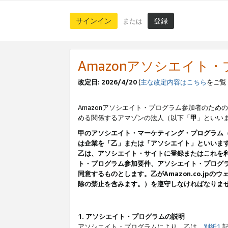
サインイン
登録
または
Amazonアソシエイト
改定日: 2026/4/20
(
主な改定内容はこちら
をご覧
Amazonアソシエイト・プログラム参加者のための
める関係するアマゾンの法人（以下「
甲
」といい
甲のアソシエイト・マーケティング・プログラム
は企業を「乙」または「アソシエイト」といいま
乙は、アソシエイト・サイトに登録またはこれを
ト・プログラム参加要件、アソシエイト・プログラ
同意するものとします。乙がAmazon.co.j
除の禁止を含みます。）を遵守しなければなりま
1. アソシエイト・プログラムの説明
アソシエイト・プログラムにより、乙は、
別紙1
記