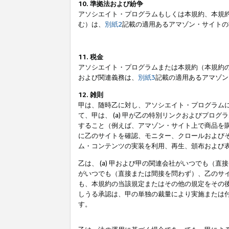
10. 準拠法および紛争
アソシエイト・プログラムもしくは本規約、本規
む）は、
別紙2
記載の適用あるアマゾン・サイトの
11. 税金
アソシエイト・プログラムまたは本規約（本規約
および関連義務は、
別紙3
記載の適用あるアマゾン
12. 雑則
甲は、随時乙に対し、アソシエイト・プログラム
て、甲は、 (a) 甲が乙の特別リンクおよびプ
すること（例えば、アマゾン・サイト上で商品を購
に乙のサイトを確認、モニター、クロールおよびそ
ム・コンテンツの実装を利用、再生、頒布および
乙は、 (a) 甲および甲の関連会社がいつでも（
がいつでも（直接または間接を問わず）、乙のサイ
も、本規約の当該規定またはその他の規定をその後
しうる承認は、甲の単独の裁量により実施または
す。