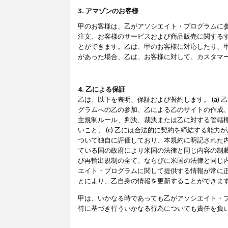
3. アマゾンのお客様
甲のお客様は、乙がアソシエイト・プログラムに
注文、お客様のサービスおよび商品販売に関する
とができます。乙は、甲のお客様に対応したり、
があった場合、乙は、お客様に対して、カスタマ
4. 乙による保証
乙は、以下を表明、保証および誓約します。 (a)
グラムへの乙の参加、乙による乙のサイトの作成
主規制ルール、判決、裁決または乙に対する管轄
いこと、 (c) 乙には合法的に契約を締結する能
ついて独自に評価しており、本規約に明記された内
ている国の政府により米国の法律と同じ内容の制裁
び再輸出規制の全て、ならびに米国の法律と同じ内
エイト・プログラムに関して提供する情報が常に
とにより、乙自身の情報を更新することができま
甲は、いかなる時であっても乙がアソシエイト・
待に基づき行ういかなる行為についても責任を負