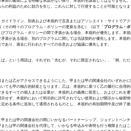
る事前の書面による明確な承諾がない限り、本規約を譲渡してはなりません。
れらの利益のために効力を生じ、これらに対して行使することが可能となりま
、ガイドライン、別表および本規約で言及またはアソシエイト・サイトでアク
版（その時々のプログラム・ポリシーの更新を含む）（以下「
プログラム・ポ
よびプログラム・ポリシーの間で矛盾がある場合、本規約が優先します。本規
で矛盾がある場合、別のプログラムに関しては当該契約が優先します。本規約
意であり、過去に行われたすべての合意および協議に優先します。
えば」という用語は、それぞれ「含むが、それに限定されない」、「例、ただ
供または乙がアクセスできるようにした、甲または甲の関連会社のいずれかに
おいても甲の独占的財産となります。乙は、本規約に基づく乙の履行に合理的
できるすべての個人または企業が、本規約上の義務に留意し、およびこれを遵
開示せず、本規約において明示的に許可されてない使用および開示から秘密情
に定める条件に追加して適用されるものとし、本規約の有効期間中及び終了後
と甲または甲の関連会社の間にいかなるパートナーシップ、ジョイントベンチ
甲または甲の関連会社を代理して、いかなる申込みや表明も行う権限またはこ