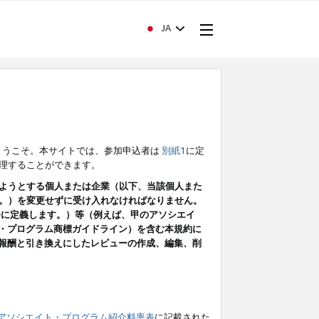
JA
ようこそ。本サイトでは、参加申込者は
別紙1
に定
理することができます。
ようとする個人または企業（以下、当該個人また
。）を変更せずに受け入れなければなりません。
条に定義します。）等（例えば、甲のアソシエイ
ト・プログラム商標ガイドライン）を含む本規約に
ン（報酬と引き換えにしたレビューの作成、編集、削
アソシエイト・プログラム紹介料率表
に記載された