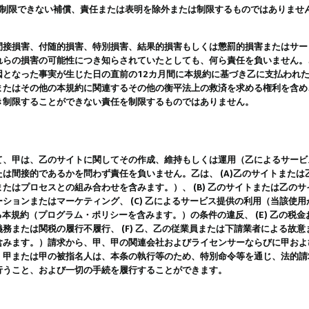
は制限できない補償、責任または表明を除外または制限するものではありませ
間接損害、付随的損害、特別損害、結果的損害もしくは懲罰的損害またはサー
れらの損害の可能性につき知らされていたとしても、何ら責任を負いません。
因となった事実が生じた日の直前の12カ月間に本規約に基づき乙に支払われ
またはその他の本規約に関連するその他の衡平法上の救済を求める権利を含め
き制限することができない責任を制限するものではありません。
て、甲は、乙のサイトに関してその作成、維持もしくは運用（乙によるサービ
は間接的であるかを問わず責任を負いません。乙は、 (A)乙のサイトまた
たはプロセスとの組み合わせを含みます。）、 (B) 乙のサイトまたは乙の
ションまたはマーケティング、 (C) 乙によるサービス提供の利用（当該使
よる本規約（プログラム・ポリシーを含みます。）の条件の違反、 (E) 乙の
務または関税の履行不履行、 (F) 乙、乙の従業員または下請業者による故
含みます。）請求から、甲、甲の関連会社およびライセンサーならびに甲およ
。甲または甲の被指名人は、本条の執行等のため、特別命令等を通じ、法的請
行うこと、および一切の手続を履行することができます。