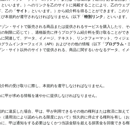
」といいます。）へのリンクを乙のサイトに掲載することにより、乙のウェブ
下、乙の「
サイト
」といいます。）から紹介料を得ることができます。このリ
よび本規約が遵守されなければなりません（以下「
特別リンク
」といいます。
マゾン・サイトで販売される商品または提供されるサービスを購入したり、そ
表の制限に応じて）、適格販売に伴うプログラム紹介料を受け取ることができ
ムに関連して、データ、イメージ、テキスト、リンクフォーマット、ウィジェ
グラムインターフェイス（API）およびその他の情報（以下「
プログラム・
ゾン・サイト以外のサイトで提供される、商品に関するいかなるデータ、イメ
紹介料の受け取りに際し、本規約を遵守しなければなりません。
めに甲が求める情報を速やかに提供しなければなりません。
規約に違反した場合、甲は、甲が利用できるその他の権利または救済に加えて
を（適用法により認められる限度において）恒久的に停止する権利を有し（お
めに、甲は通知をする必要はなくかつ当該金額を超える損害金を回復できる権