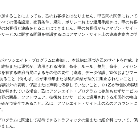
参加することによっても、乙のお客様とはなりません。甲乙間の関係において
すべての価格設定、売買条件、規則、ポリシーおよび運用手続きは、甲のお客
甲のお客様と連絡をとることはできません。甲のお客様からアマゾン・サイト
ーサービスに関する問題を提議するにはアマゾン・サイト上の連絡先案内に従
 乙がアソシエイト・プログラムに参加し、本規約に基づき乙のサイトを作成、維
、維持または運営が、適用される法律、条令、ルール、規則、命令、ライセン
権を有する政府当局によるその他の要件（連絡、データ保護、宣伝およびマー
力があること（例えば、乙が未成年または契約締結が法的に阻止されないこと）、 
容以外の表明、保証または声明に依存していないこと、 (e) 乙が米国の制
が科されている場合、乙はアソシエイト・プログラムに参加もせずサービス提供
容の商品、ソフトウェア、技術およびサービスに適用されうる米国外の輸出およ
正確かつ完全であること。乙は、アソシエイト・サイト上の乙のアカウントに
す。
プログラムに関連して期待できるトラフィックの量または紹介料について、保
いません。