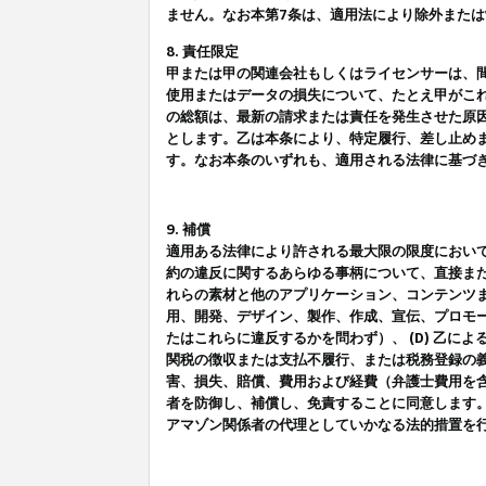
ません。なお本第7条は、適用法により除外また
8. 責任限定
甲または甲の関連会社もしくはライセンサーは、
使用またはデータの損失について、たとえ甲がこ
の総額は、最新の請求または責任を発生させた原
とします。乙は本条により、特定履行、差し止め
す。なお本条のいずれも、適用される法律に基づ
9. 補償
適用ある法律により許される最大限の限度におい
約の違反に関するあらゆる事柄について、直接また
れらの素材と他のアプリケーション、コンテンツま
用、開発、デザイン、製作、作成、宣伝、プロモー
たはこれらに違反するかを問わず）、 (D) 乙に
関税の徴収または支払不履行、または税務登録の義
害、損失、賠償、費用および経費（弁護士費用を
者を防御し、補償し、免責することに同意します
アマゾン関係者の代理としていかなる法的措置を