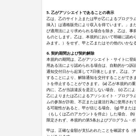
5. 乙がアソシエイトであることの表示
乙は、乙のサイト上または甲が乙によるプログラム
挿入］は適格販売により収入を得ています。」ま
び適用法により求められる場合を除き、乙は、事
ものとします。乙は、本規約において明確に認め
みます。）をせず、甲と乙またはその他のいかな
6. 契約期間および契約解除
本規約の期間は、乙がアソシエイト・サイトに登
用ある法により認められる場合は、自動的かつ訴
通知交付日から起算して7日後とします。乙は、
することにより、解除通知を交付することができ
トを停止することができます。 (a) 乙が本規約
内に、乙が当該違反を是正しない場合、 (c) 乙
乙によりまたは乙によるアソシエイト・プログラム
ムの参加が詐欺、不正または違法行為に使用されて
る可能性があると、甲が信じる場合、 (g) 甲
（もしくは乙のアカウントを停止）した場合、 (h
限定されず、本規約の第5条およびプログラム・
甲は、正確な金額が支払われたことを確認する（