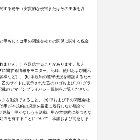
関する紛争（実質的な侵害またはその主張を含
と甲もしくは甲の関連会社との関係に関する税金
られません。）を送信することがあります。加え
ーザに関する情報をモニター、記録、使用および開示
など）、 (b) 本規約の遵守状況を確認するため
て、乙のサイトに表示された乙のロゴおよびプログラ
記載のアマゾンプライバシー規約をご覧ください。
クを勧誘できること、 (b) 甲および甲の関連会社
c)甲が本規約の規定を厳密に履行しない場合で
及び更新、甲がなしうる活動、甲が本規約に基づきな
効力を有することについて、承諾および同意しま