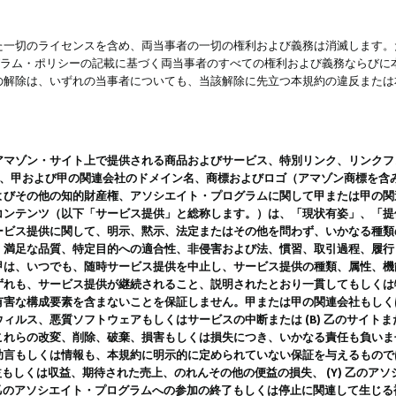
一切のライセンスを含め、両当事者の一切の権利および義務は消滅します。た
ログラム・ポリシーの記載に基づく両当事者のすべての権利および義務ならび
の解除は、いずれの当事者についても、当該解除に先立つ本規約の違反または
ン・サイト上で提供される商品およびサービス、特別リンク、リンクフォーマット、
ツ、甲および甲の関連会社のドメイン名、商標およびロゴ（アマゾン商標を含
よびその他の知的財産権、アソシエイト・プログラムに関して甲または甲の関
コンテンツ（以下「サービス提供」と総称します。）は、「現状有姿」、「提
ービス提供に関して、明示、黙示、法定またはその他を問わず、いかなる種類
、満足な品質、特定目的への適合性、非侵害および法、慣習、取引過程、履行
甲は、いつでも、随時サービス提供を中止し、サービス提供の種類、属性、機
ずれも、サービス提供が継続されること、説明されたとおり一貫してもしくは
害な構成要素を含まないことを保証しません。甲または甲の関連会社もしくはラ
ィルス、悪質ソフトウェアもしくはサービスの中断または (B) 乙のサイト
これらの改変、削除、破棄、損害もしくは損失につき、いかなる責任も負いま
助言もしくは情報も、本規約に明示的に定められていない保証を与えるもので
利益もしくは収益、期待された売上、のれんその他の便益の損失、 (Y) 乙の
) 乙のアソシエイト・プログラムへの参加の終了もしくは停止に関連して生じ