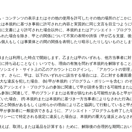
・コンテンツの表示またはその他の使用を許可したその他の場所のどこかに、
たは本規約に基づき事前に許可された内容と実質的に同じ文言を目立つように
前に文書により許可された場合以外に、本規約またはアソシエイト・プログラ
られた場合を除き、甲との関係について不実の表明や誇張（甲が乙を支援、後
る個人もしくは事業体との間の関係を表明したり暗示したりしないものとしま
録または利用した時点で開始します。乙または甲のいずれも、他方当事者に対
訟に持ち込むことなく）いつでも、理由の有無を問わず本規約を解除すること
アソシエイト・サイト上の乙のアカウントにログインし、「アカウントの管理
ます。さらに、甲は、以下のいずれかに該当する場合には、乙に対する書面通
の重大な違反を犯した場合、 (b) 甲が本規約（プログラム・ポリシーを含む）
によるアソシエイト・プログラムの参加に関連して甲が請求を受ける可能性または
参加に関連して、甲のブランドまたは名誉が損なわれる可能性があると甲が信じ
いた場合、 (f) 本規約または本規約に基づき一方当事者によりなされた行
または乙と関係があるもしくは何らかの理由により乙と協調して行動していると
) 甲が参加者に一般提供できるように、アソシエイト・プログラムを終了した
ポリシーにて特定される規定に違反した場合は、本規約の重大な違反とみなさ
例えば、取消しまたは返品を計算する）ために、解除後の合理的な期間におい