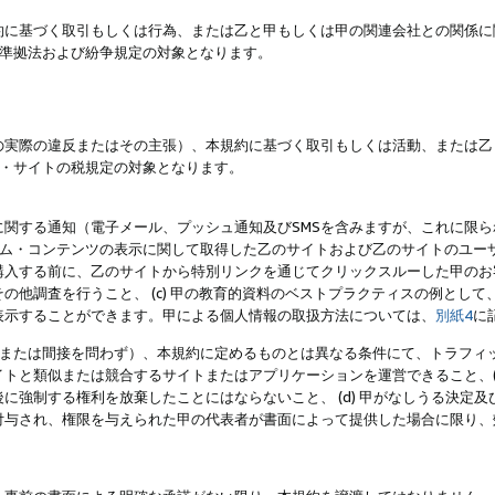
約に基づく取引もしくは行為、または乙と甲もしくは甲の関連会社との関係に
準拠法および紛争規定の対象となります。
の実際の違反またはその主張）、本規約に基づく取引もしくは活動、または乙
・サイトの税規定の対象となります。
に関する通知（電子メール、プッシュ通知及びSMSを含みますが、これに限
ログラム・コンテンツの表示に関して取得した乙のサイトおよび乙のサイトのユ
入する前に、乙のサイトから特別リンクを通じてクリックスルーした甲のお客様
の他調査を行うこと、 (c) 甲の教育的資料のベストプラクティスの例とし
表示することができます。甲による個人情報の取扱方法については、
別紙4
に
直接または間接を問わず）、本規約に定めるものとは異なる条件にて、トラフィッ
トと類似または競合するサイトまたはアプリケーションを運営できること、(
に強制する権利を放棄したことにはならないこと、 (d) 甲がなしうる決定
付与され、権限を与えられた甲の代表者が書面によって提供した場合に限り、