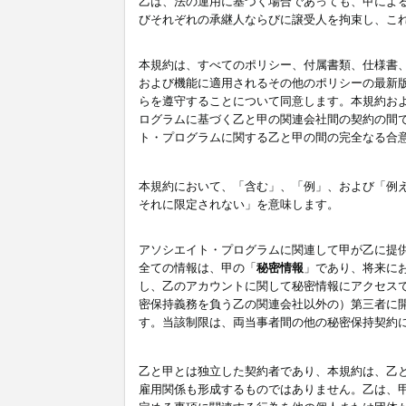
乙は、法の運用に基づく場合であっても、甲によ
びそれぞれの承継人ならびに譲受人を拘束し、こ
本規約は、すべてのポリシー、付属書類、仕様書
および機能に適用されるその他のポリシーの最新
らを遵守することについて同意します。本規約お
ログラムに基づく乙と甲の関連会社間の契約の間
ト・プログラムに関する乙と甲の間の完全なる合
本規約において、「含む」、「例」、および「例
それに限定されない」を意味します。
アソシエイト・プログラムに関連して甲が乙に提
全ての情報は、甲の「
秘密情報
」であり、将来に
し、乙のアカウントに関して秘密情報にアクセス
密保持義務を負う乙の関連会社以外の）第三者に
す。当該制限は、両当事者間の他の秘密保持契約
乙と甲とは独立した契約者であり、本規約は、乙
雇用関係も形成するものではありません。乙は、