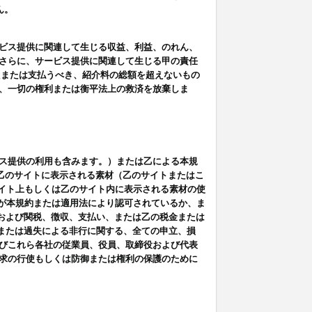
ん。
ビス提供に関連して生じる収益、利益、のれん、
さらに、サービス提供に関連して生じる甲の責任
たまたは支払うべき、紹介料の総額を超えないもの
、一切の権利または衡平法上の救済を放棄しま
ス提供の利用も含みます。）または乙による本規
は乙のサイトに表示される素材（乙のサイトまたはこ
サイト上もしくは乙のサイト内に表示される素材の使
用が本規約または適用法により認可されているか、ま
税金および関税、徴収、支払い、または乙の税金または
意または過失による非行に関する、全ての申立、損
びこれら各社の従業員、役員、取締役および代表
求の行使もしくは防御または権利の保護のために