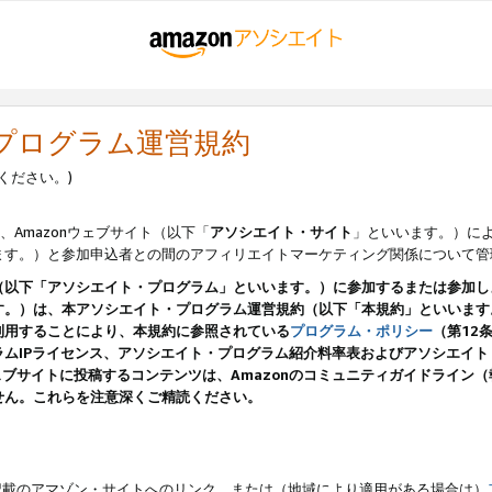
・プログラム運営規約
ください。)
、Amazonウェブサイト（以下「
アソシエイト・サイト
」といいます。）に
ます。）と参加申込者との間のアフィリエイトマーケティング関係について管
（以下「アソシエイト・プログラム」といいます。）に参加するまたは参加し
す。）は、本アソシエイト・プログラム運営規約（以下「本規約」といいます
利用することにより、本規約に参照されている
プログラム・ポリシー
（第12
ムIPライセンス、アソシエイト・プログラム紹介料率表およびアソシエイ
pのウェブサイトに投稿するコンテンツは、Amazonのコミュニティガイドライ
せん。これらを注意深くご精読ください。
載のアマゾン・サイトへのリンク、または（地域により適用がある場合は）