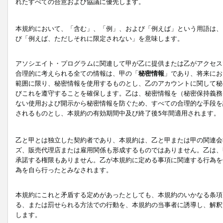
れたすべての合意および協議に優先します。
本規約において、「含む」、「例」、および「例えば」という用語は、
び「例えば、ただしそれに限定されない」を意味します。
アソシエイト・プログラムに関連して甲が乙に提供または乙がアクセス
合理的に考えられる全ての情報は、甲の「
秘密情報
」であり、将来にお
範囲に限り、秘密情報を使用するものとし、乙のアカウントに関して秘
びこれを遵守することを確保します。乙は、秘密情報を（秘密保持義務
ない使用および開示から秘密情報を防ぐため、すべての合理的な手段を
されるものとし、本規約の有効期間中及び終了後5年間適用されます。
乙と甲とは独立した契約者であり、本規約は、乙と甲または甲の関連会
ズ、販売代理店または雇用関係も形成するものではありません。乙は、
承諾する権限もありません。乙が本規約に定める事項に関連する行為を
為を自ら行ったとみなされます。
本規約にこれと矛盾する定めがあったとしても、本規約のいかなる条項
る、または罰せられる方法での行動を、本規約の当事者に誘導し、解釈
します。