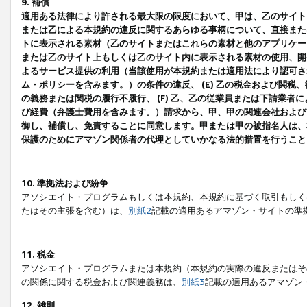
9. 補償
適用ある法律により許される最大限の限度において、甲は、乙のサイト
または乙による本規約の違反に関するあらゆる事柄について、直接または
トに表示される素材（乙のサイトまたはこれらの素材と他のアプリケーシ
または乙のサイト上もしくは乙のサイト内に表示される素材の使用、開発
よるサービス提供の利用（当該使用が本規約または適用法により認可され
ム・ポリシーを含みます。）の条件の違反、 (E) 乙の税金および関
の義務または関税の履行不履行、 (F) 乙、乙の従業員または下請業
び経費（弁護士費用を含みます。）請求から、甲、甲の関連会社および
御し、補償し、免責することに同意します。甲または甲の被指名人は、
保護のためにアマゾン関係者の代理としていかなる法的措置を行うこと
10. 準拠法および紛争
アソシエイト・プログラムもしくは本規約、本規約に基づく取引もしく
たはその主張を含む）は、
別紙2
記載の適用あるアマゾン・サイトの準
11. 税金
アソシエイト・プログラムまたは本規約（本規約の実際の違反またはそ
の関係に関する税金および関連義務は、
別紙3
記載の適用あるアマゾン
12. 雑則