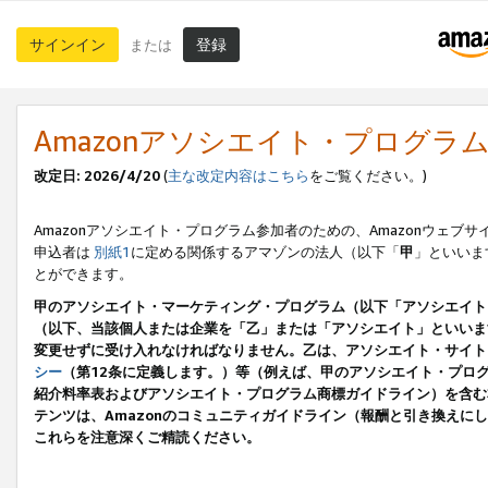
サインイン
登録
または
Amazonアソシエイト・プログラ
改定日: 2026/4/20
(
主な改定内容はこちら
をご覧ください。)
Amazonアソシエイト・プログラム参加者のための、Amazonウェブサ
申込者は
別紙1
に定める関係するアマゾンの法人（以下「
甲
」といいま
とができます。
甲のアソシエイト・マーケティング・プログラム（以下「アソシエイト
（以下、当該個人または企業を「乙」または「アソシエイト」といいま
変更せずに受け入れなければなりません。乙は、アソシエイト・サイト
シー
（第12条に定義します。）等（例えば、甲のアソシエイト・プロ
紹介料率表およびアソシエイト・プログラム商標ガイドライン）を含む本規
テンツは、Amazonのコミュニティガイドライン（報酬と引き換え
これらを注意深くご精読ください。