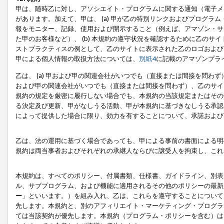
甲は、随時乙に対し、アソシエイト・プログラムに関する通知（電子メ
があります。加えて、甲は、 (a) 甲が乙の特別リンクおよびプログ
報をモニター、記録、使用および開示すること（例えば、アマゾン・サ
た甲のお客様など）、 (b) 本規約の遵守状況を確認するために乙のサイ
ストプラクティスの例として、乙のサイトに表示された乙のロゴおよび
甲による個人情報の取扱方法については、
別紙4
に記載のアマゾンプラ
乙は、 (a) 甲および甲の関連会社がいつでも（直接または間接を問わず
および甲の関連会社がいつでも（直接または間接を問わず）、乙のサイ
規約の規定を厳密に履行しない場合でも、本規約の当該規定またはその他
る決定及び更新、甲がなしうる活動、甲が本規約に基づきなしうる承認
によって提供した場合に限り、効力を有することについて、承諾および
乙は、法の運用に基づく場合であっても、甲による事前の書面による明
規約は両当事者およびそれぞれの承継人ならびに譲受人を拘束し、これ
本規約は、すべてのポリシー、付属書類、仕様書、ガイドライン、別表
ル、サブプログラム、および機能に適用されるその他のポリシーの最新
ー
」といいます。）を組み入れ、乙は、これらを遵守することについて
先します。本規約と、別のアフィリエイト・マーケティング・プログラ
ては当該契約が優先します。本規約（プログラム・ポリシーを含む）は