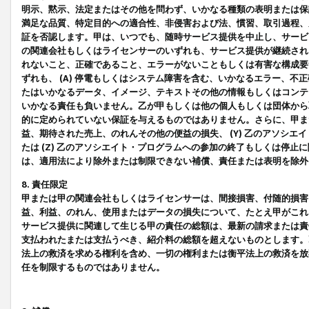
明示、黙示、法定またはその他を問わず、いかなる種類の表明または保
満足な品質、特定目的への適合性、非侵害および法、慣習、取引過程、
証を否認します。甲は、いつでも、随時サービス提供を中止し、サービ
の関連会社もしくはライセンサーのいずれも、サービス提供が継続され
れないこと、正確であること、エラーがないこともしくは有害な構成要
ずれも、 (A) 停電もしくはシステム障害を含む、いかなるエラー、不
たはいかなるデータ、イメージ、テキストその他の情報もしくはコンテ
いかなる責任も負いません。乙が甲もしくは他の個人もしくは団体から
的に定められていない保証を与えるものではありません。さらに、甲また
益、期待された売上、のれんその他の便益の損失、 (Y) 乙のアソシ
たは (Z) 乙のアソシエイト・プログラムへの参加の終了もしくは停
は、適用法により除外または制限できない補償、責任または表明を除外
8. 責任限定
甲または甲の関連会社もしくはライセンサーは、間接損害、付随的損害
益、利益、のれん、使用またはデータの損失について、たとえ甲がこれ
サービス提供に関連して生じる甲の責任の総額は、最新の請求または責
支払われたまたは支払うべき、紹介料の総額を超えないものとします。
法上の救済を求める権利を含め、一切の権利または衡平法上の救済を放
任を制限するものではありません。