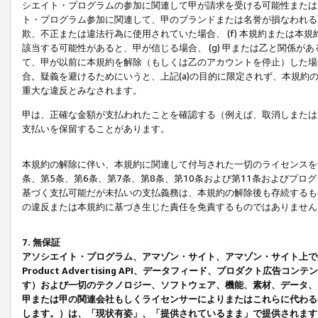
シエイト・プログラムの参加に関連して甲が請求を受ける可能性または責
ト・プログラム参加に関連して、甲のブランドまたは名誉が損なわれる可
欺、不正または違法行為に使用されていた場合、 (f) 本規約または
該当する可能性があると、甲が信じる場合、 (g) 甲または乙と関係
て、甲が以前に本規約を解除（もしくは乙のアカウントを停止）した場合
合。疑義を避けるためにいうと、上記(a)の目的に限定されず、本規約
重大な違反とみなされます。
甲は、正確な金額が支払われたことを確認する（例えば、取消しまたは
支払いを保留することがあります。
本規約の解除に伴い、本規約に関連して付与された一切のライセンスを
条、第5条、第6条、第7条、第8条、第10条および第11条およびプ
基づく支払可能だが未払いの支払義務は、本規約の解除後も存続するも
の違反または本規約に基づき生じた責任を免責するものではありません
7. 無保証
アソシエイト・プログラム、アマゾン・サイト、アマゾン・サイト上で
Product Advertising API、データフィード、プロダクト
す）および一切のテクノロジー、ソフトウェア、機能、素材、データ、
甲または甲の関連会社もしくライセンサーによりまたはこれらに代わる
します。）は、「現状有姿」、「提供されているまま」で提供されます