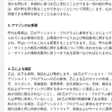
否かを問わず、本規約に基づき乙に支払うことができる一切の紹介料を
は、紹介料を受け取ることができないことについて同意し）ます。なお
回復できる権利を損なうこともありません。
3. アマゾンのお客様
甲のお客様は、乙がアソシエイト・プログラムに参加することによって
られているお客様の注文、お客様のサービスおよび商品販売に関するす
され、甲はいつでもこれらを変更することができます。乙は、甲のお客
ン・サイトとの相互の関係に関する事項について問い合わせがあった場
ン・サイト上の連絡先案内に従うべきである旨述べなければなりません
4. 乙による保証
乙は、以下を表明、保証および誓約します。 (a) 乙がアソシエイト・
アソシエイト・プログラムへの乙の参加、乙による乙のサイトの作成、
可、ガイダンス、実施規則、業界標準、自主規制ルール、判決、裁決ま
伝およびマーケティングに関する全ルールを含む）に違反しないこと、 
結が法的に阻止されないこと）、 (d) 乙がアソシエイト・プログラ
たは声明に依存していないこと、 (e) 乙が米国の制裁対象である場
科されている場合、乙はアソシエイト・プログラムに参加もせずサービス
国の法律と同じ内容の商品、ソフトウェア、技術およびサービスに適用さ