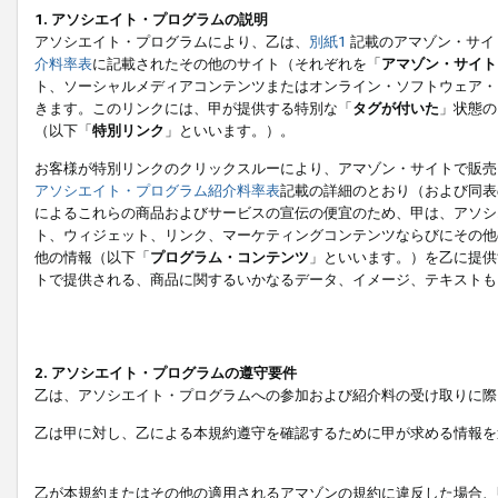
1. アソシエイト・プログラムの説明
アソシエイト・プログラムにより、乙は、
別紙1
記載のアマゾン・サイ
介料率表
に記載されたその他のサイト（それぞれを「
アマゾン・サイト
ト、ソーシャルメディアコンテンツまたはオンライン・ソフトウェア・
きます。このリンクには、甲が提供する特別な「
タグが付いた
」状態の
（以下「
特別リンク
」といいます。）。
お客様が特別リンクのクリックスルーにより、アマゾン・サイトで販売
アソシエイト・プログラム紹介料率表
記載の詳細のとおり（および同表
によるこれらの商品およびサービスの宣伝の便宜のため、甲は、アソシ
ト、ウィジェット、リンク、マーケティングコンテンツならびにその他
他の情報（以下「
プログラム・コンテンツ
」といいます。）を乙に提供
トで提供される、商品に関するいかなるデータ、イメージ、テキストも
2. アソシエイト・プログラムの遵守要件
乙は、アソシエイト・プログラムへの参加および紹介料の受け取りに際
乙は甲に対し、乙による本規約遵守を確認するために甲が求める情報を
乙が本規約またはその他の適用されるアマゾンの規約に違反した場合、