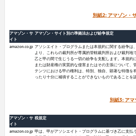
別紙2: アマゾン
アマゾン・サ
アマゾン・サイト別の準拠法および紛争規定
イト
amazon.co.jp
アソシエイト・プログラムまたは本規約に関する紛争は
より、これらの裁判所が専属的管轄裁判所および裁判地
乙と甲の間で生じうる一切の紛争を支配します。本規約
または財産権の実質的な侵害またはその主張について、
テンツにおける甲の権利は、特別、独自、顕著な特徴を
ったり十分に補填することができないものであることを
別紙3: ア
アマゾン・サ
税規定
イト
amazon.co.jp
甲は、甲がアソシエイト・プログラムに基づき乙に支払