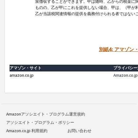
泉徴収することができます。甲は随時、乙からの税金に
ものの、乙が甲にこれを提供しない場合、甲は、（甲が
乙が当該税関連情報の提供を義務付けられる者ではない
別紙4: アマゾ
アマゾン・サイト
プライバシー
amazon.co.jp
Amazon.c
Amazonアソシエイト・プログラム運営規約
アソシエイト・プログラム・ポリシー
Amazon.co.jp 利用規約
お問い合わせ