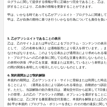
ログラムに関して提供する情報が常に正確かつ完全であること。乙は、
択することにより、乙自身の情報を更新することができます。
甲は、いかなる時であっても乙がアソシエイト・プログラムに関連して
甲は、乙が自身の期待に基づき行ういかなる行為についても責任を負い
5. 乙がアソシエイトであることの表示
乙は、乙のサイト上または甲が乙によるプログラム・コンテンツの表示ま
として、［乙の名称を挿入］は適格販売により収入を得ています。」ま
なければなりません。このような公表および適用法により求められる場
ト・プログラムへの乙の参加に関して公式な文書を表示しないものとし
の表明や誇張（甲が乙を支援、後援または支持しているという表明また
の間の関係を表明したり暗示したりしないものとします。
6. 契約期間および契約解除
本規約の期間は、乙がアソシエイト・サイトに登録または利用した時点
ることにより、（適用ある法により認められる場合は、自動的かつ訴訟
す。ただし、当該解除の効力発生日は、通知交付日から起算して7日後
トの管理」上の乙の「アカウントの閉鎖」オプションを選択することに
る場合には、乙に対する書面通知交付直後に、本規約を解除または乙のア
(b) 甲が本規約（プログラム・ポリシーを含む）のその他の違反に関し