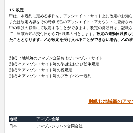
13. 改定
甲は、本規約に定める条件を、アソシエイト・サイト上に改定のお知ら
または改定内容をその時点で乙のアソシエイト・アカウントに登録され
甲の単独の裁量にて改定することができます。改定の発効日は、記載さ
て、当該通知の交付日から7日以降の日とします。
改定の発効日以後も
たこととなります。乙が改定を受け入れることができない場合、乙の唯
別紙 1: 地域毎のアマゾン企業およびアマゾン・サイト
別紙 2: アマゾン・サイト毎の準拠法および紛争規定
別紙 3: アマゾン・サイト毎の税規定
別紙 4: アマゾン・サイト毎のプライバシー規約
別紙1: 地域毎のア
地域
アマゾン企業
日本
アマゾンジャパン合同会社