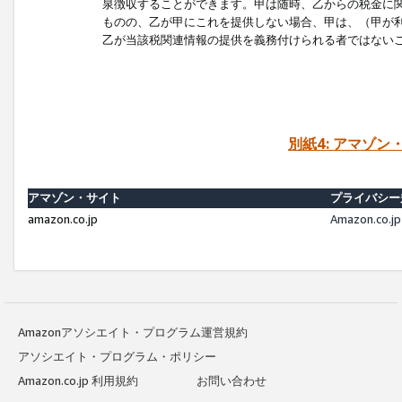
泉徴収することができます。甲は随時、乙からの税金に
ものの、乙が甲にこれを提供しない場合、甲は、（甲が
乙が当該税関連情報の提供を義務付けられる者ではない
別紙4: アマゾ
アマゾン・サイト
プライバシー
amazon.co.jp
Amazon.c
Amazonアソシエイト・プログラム運営規約
アソシエイト・プログラム・ポリシー
Amazon.co.jp 利用規約
お問い合わせ