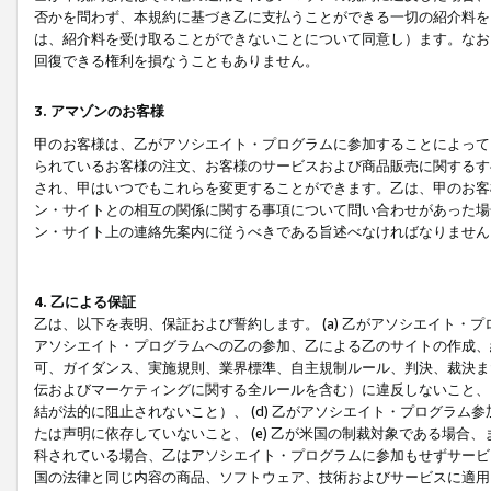
否かを問わず、本規約に基づき乙に支払うことができる一切の紹介料を
は、紹介料を受け取ることができないことについて同意し）ます。なお
回復できる権利を損なうこともありません。
3. アマゾンのお客様
甲のお客様は、乙がアソシエイト・プログラムに参加することによって
られているお客様の注文、お客様のサービスおよび商品販売に関するす
され、甲はいつでもこれらを変更することができます。乙は、甲のお客
ン・サイトとの相互の関係に関する事項について問い合わせがあった場
ン・サイト上の連絡先案内に従うべきである旨述べなければなりません
4. 乙による保証
乙は、以下を表明、保証および誓約します。 (a) 乙がアソシエイト・
アソシエイト・プログラムへの乙の参加、乙による乙のサイトの作成、
可、ガイダンス、実施規則、業界標準、自主規制ルール、判決、裁決ま
伝およびマーケティングに関する全ルールを含む）に違反しないこと、 
結が法的に阻止されないこと）、 (d) 乙がアソシエイト・プログラ
たは声明に依存していないこと、 (e) 乙が米国の制裁対象である場
科されている場合、乙はアソシエイト・プログラムに参加もせずサービス
国の法律と同じ内容の商品、ソフトウェア、技術およびサービスに適用さ