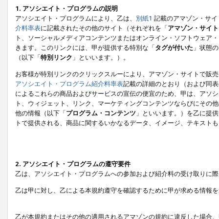
1. アソシエイト・プログラムの説明
アソシエイト・プログラムにより、乙は、
別紙1
記載のアマゾン・サイ
介料率表
に記載されたその他のサイト（それぞれを「
アマゾン・サイト
ト、ソーシャルメディアコンテンツまたはオンライン・ソフトウェア・
きます。このリンクには、甲が提供する特別な「
タグが付いた
」状態の
（以下「
特別リンク
」といいます。）。
お客様が特別リンクのクリックスルーにより、アマゾン・サイトで販売
アソシエイト・プログラム紹介料率表
記載の詳細のとおり（および同表
によるこれらの商品およびサービスの宣伝の便宜のため、甲は、アソシ
ト、ウィジェット、リンク、マーケティングコンテンツならびにその他
他の情報（以下「
プログラム・コンテンツ
」といいます。）を乙に提供
トで提供される、商品に関するいかなるデータ、イメージ、テキストも
2. アソシエイト・プログラムの遵守要件
乙は、アソシエイト・プログラムへの参加および紹介料の受け取りに際
乙は甲に対し、乙による本規約遵守を確認するために甲が求める情報を
乙が本規約またはその他の適用されるアマゾンの規約に違反した場合、