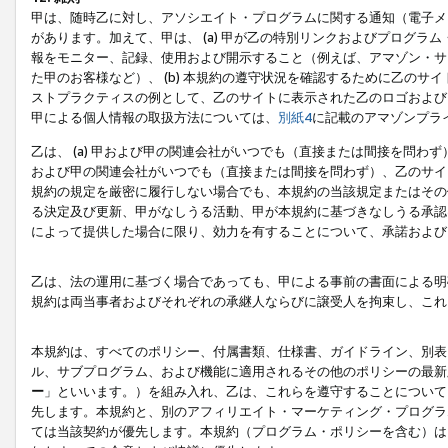
甲は、随時乙に対し、アソシエイト・プログラムに関する通知（電子メ
があります。加えて、甲は、 (a) 甲が乙の特別リンクおよびプログ
報をモニター、記録、使用および開示すること（例えば、アマゾン・サ
た甲のお客様など）、 (b) 本規約の遵守状況を確認するために乙のサイ
ストプラクティスの例として、乙のサイトに表示された乙のロゴおよび
甲による個人情報の取扱方法については、
別紙4
に記載のアマゾンプラ
乙は、 (a) 甲および甲の関連会社がいつでも（直接または間接を問わず
および甲の関連会社がいつでも（直接または間接を問わず）、乙のサイ
規約の規定を厳密に履行しない場合でも、本規約の当該規定またはその他
る決定及び更新、甲がなしうる活動、甲が本規約に基づきなしうる承認
によって提供した場合に限り、効力を有することについて、承諾および
乙は、法の運用に基づく場合であっても、甲による事前の書面による明
規約は両当事者およびそれぞれの承継人ならびに譲受人を拘束し、これ
本規約は、すべてのポリシー、付属書類、仕様書、ガイドライン、別表
ル、サブプログラム、および機能に適用されるその他のポリシーの最新
ー
」といいます。）を組み入れ、乙は、これらを遵守することについて
先します。本規約と、別のアフィリエイト・マーケティング・プログラ
ては当該契約が優先します。本規約（プログラム・ポリシーを含む）は