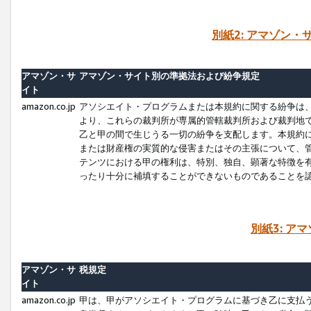
別紙2: アマゾン
アマゾン・サ
アマゾン・サイト別の準拠法および紛争規定
イト
amazon.co.jp
アソシエイト・プログラムまたは本規約に関する紛争は
より、これらの裁判所が専属的管轄裁判所および裁判地
乙と甲の間で生じうる一切の紛争を支配します。本規約
または財産権の実質的な侵害またはその主張について、
テンツにおける甲の権利は、特別、独自、顕著な特徴を
ったり十分に補填することができないものであることを
別紙3: ア
アマゾン・サ
税規定
イト
amazon.co.jp
甲は、甲がアソシエイト・プログラムに基づき乙に支払