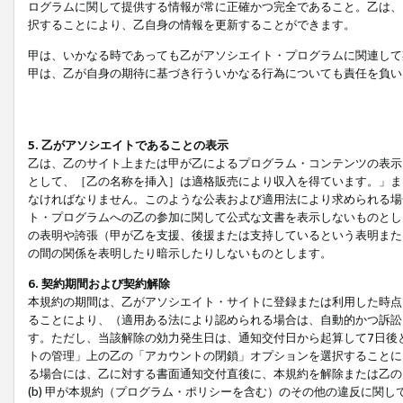
ログラムに関して提供する情報が常に正確かつ完全であること。乙は、
択することにより、乙自身の情報を更新することができます。
甲は、いかなる時であっても乙がアソシエイト・プログラムに関連して
甲は、乙が自身の期待に基づき行ういかなる行為についても責任を負い
5. 乙がアソシエイトであることの表示
乙は、乙のサイト上または甲が乙によるプログラム・コンテンツの表示ま
として、［乙の名称を挿入］は適格販売により収入を得ています。」ま
なければなりません。このような公表および適用法により求められる場
ト・プログラムへの乙の参加に関して公式な文書を表示しないものとし
の表明や誇張（甲が乙を支援、後援または支持しているという表明また
の間の関係を表明したり暗示したりしないものとします。
6. 契約期間および契約解除
本規約の期間は、乙がアソシエイト・サイトに登録または利用した時点
ることにより、（適用ある法により認められる場合は、自動的かつ訴訟
す。ただし、当該解除の効力発生日は、通知交付日から起算して7日後
トの管理」上の乙の「アカウントの閉鎖」オプションを選択することに
る場合には、乙に対する書面通知交付直後に、本規約を解除または乙のア
(b) 甲が本規約（プログラム・ポリシーを含む）のその他の違反に関し