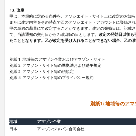
13. 改定
甲は、本規約に定める条件を、アソシエイト・サイト上に改定のお知ら
または改定内容をその時点で乙のアソシエイト・アカウントに登録され
甲の単独の裁量にて改定することができます。改定の発効日は、記載さ
て、当該通知の交付日から7日以降の日とします。
改定の発効日以後も
たこととなります。乙が改定を受け入れることができない場合、乙の唯
別紙 1: 地域毎のアマゾン企業およびアマゾン・サイト
別紙 2: アマゾン・サイト毎の準拠法および紛争規定
別紙 3: アマゾン・サイト毎の税規定
別紙 4: アマゾン・サイト毎のプライバシー規約
別紙1: 地域毎のア
地域
アマゾン企業
日本
アマゾンジャパン合同会社