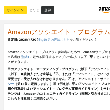
サインイン
登録
または
Amazonアソシエイト・プログラ
改定日: 2026/4/20
(
主な改定内容はこちら
をご覧ください。)
Amazonアソシエイト・プログラム参加者のための、Amazonウェブサ
申込者は
別紙1
に定める関係するアマゾンの法人（以下「
甲
」といいま
とができます。
甲のアソシエイト・マーケティング・プログラム（以下「アソシエイト
（以下、当該個人または企業を「乙」または「アソシエイト」といいま
変更せずに受け入れなければなりません。乙は、アソシエイト・サイト
シー
（第12条に定義します。）等（例えば、甲のアソシエイト・プロ
紹介料率表およびアソシエイト・プログラム商標ガイドライン）を含む本規
テンツは、Amazonのコミュニティガイドライン（報酬と引き換え
これらを注意深くご精読ください。