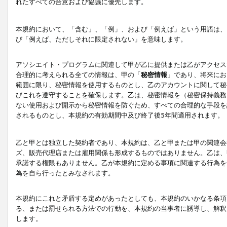
れたすべての合意および協議に優先します。
本規約において、「含む」、「例」、および「例えば」という用語は、
び「例えば、ただしそれに限定されない」を意味します。
アソシエイト・プログラムに関連して甲が乙に提供または乙がアクセス
合理的に考えられる全ての情報は、甲の「
秘密情報
」であり、将来にお
範囲に限り、秘密情報を使用するものとし、乙のアカウントに関して秘
びこれを遵守することを確保します。乙は、秘密情報を（秘密保持義務
ない使用および開示から秘密情報を防ぐため、すべての合理的な手段を
されるものとし、本規約の有効期間中及び終了後5年間適用されます。
乙と甲とは独立した契約者であり、本規約は、乙と甲または甲の関連会
ズ、販売代理店または雇用関係も形成するものではありません。乙は、
承諾する権限もありません。乙が本規約に定める事項に関連する行為を
為を自ら行ったとみなされます。
本規約にこれと矛盾する定めがあったとしても、本規約のいかなる条項
る、または罰せられる方法での行動を、本規約の当事者に誘導し、解釈
します。