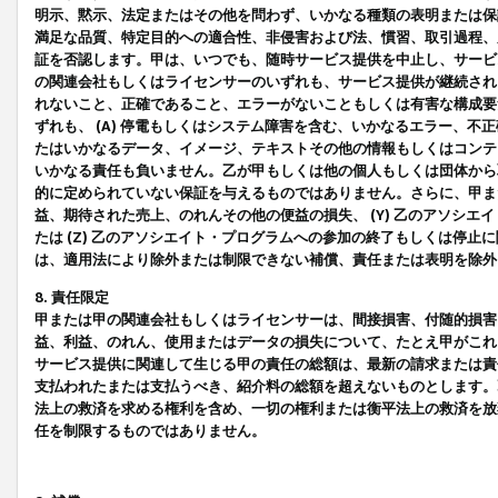
明示、黙示、法定またはその他を問わず、いかなる種類の表明または保
満足な品質、特定目的への適合性、非侵害および法、慣習、取引過程、
証を否認します。甲は、いつでも、随時サービス提供を中止し、サービ
の関連会社もしくはライセンサーのいずれも、サービス提供が継続され
れないこと、正確であること、エラーがないこともしくは有害な構成要
ずれも、 (A) 停電もしくはシステム障害を含む、いかなるエラー、不
たはいかなるデータ、イメージ、テキストその他の情報もしくはコンテ
いかなる責任も負いません。乙が甲もしくは他の個人もしくは団体から
的に定められていない保証を与えるものではありません。さらに、甲また
益、期待された売上、のれんその他の便益の損失、 (Y) 乙のアソシ
たは (Z) 乙のアソシエイト・プログラムへの参加の終了もしくは停
は、適用法により除外または制限できない補償、責任または表明を除外
8. 責任限定
甲または甲の関連会社もしくはライセンサーは、間接損害、付随的損害
益、利益、のれん、使用またはデータの損失について、たとえ甲がこれ
サービス提供に関連して生じる甲の責任の総額は、最新の請求または責
支払われたまたは支払うべき、紹介料の総額を超えないものとします。
法上の救済を求める権利を含め、一切の権利または衡平法上の救済を放
任を制限するものではありません。