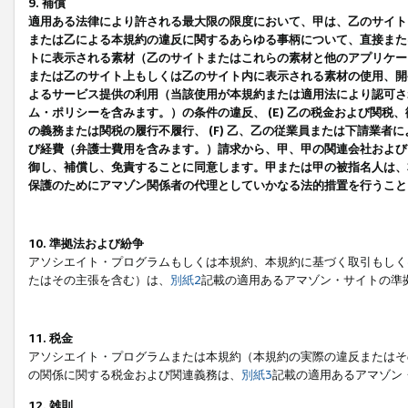
9. 補償
適用ある法律により許される最大限の限度において、甲は、乙のサイト
または乙による本規約の違反に関するあらゆる事柄について、直接または
トに表示される素材（乙のサイトまたはこれらの素材と他のアプリケーシ
または乙のサイト上もしくは乙のサイト内に表示される素材の使用、開発
よるサービス提供の利用（当該使用が本規約または適用法により認可され
ム・ポリシーを含みます。）の条件の違反、 (E) 乙の税金および関
の義務または関税の履行不履行、 (F) 乙、乙の従業員または下請業
び経費（弁護士費用を含みます。）請求から、甲、甲の関連会社および
御し、補償し、免責することに同意します。甲または甲の被指名人は、
保護のためにアマゾン関係者の代理としていかなる法的措置を行うこと
10. 準拠法および紛争
アソシエイト・プログラムもしくは本規約、本規約に基づく取引もしく
たはその主張を含む）は、
別紙2
記載の適用あるアマゾン・サイトの準
11. 税金
アソシエイト・プログラムまたは本規約（本規約の実際の違反またはそ
の関係に関する税金および関連義務は、
別紙3
記載の適用あるアマゾン
12. 雑則