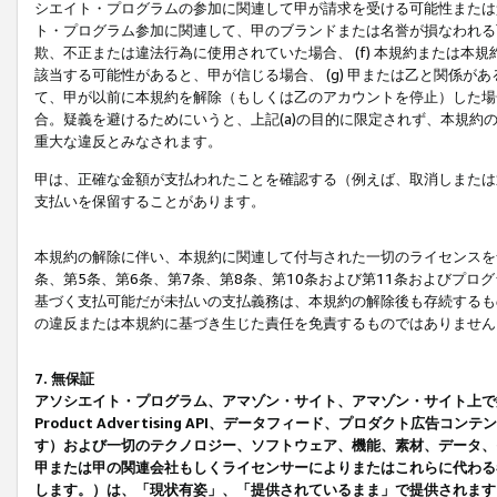
シエイト・プログラムの参加に関連して甲が請求を受ける可能性または責
ト・プログラム参加に関連して、甲のブランドまたは名誉が損なわれる可
欺、不正または違法行為に使用されていた場合、 (f) 本規約または
該当する可能性があると、甲が信じる場合、 (g) 甲または乙と関係
て、甲が以前に本規約を解除（もしくは乙のアカウントを停止）した場合
合。疑義を避けるためにいうと、上記(a)の目的に限定されず、本規約
重大な違反とみなされます。
甲は、正確な金額が支払われたことを確認する（例えば、取消しまたは
支払いを保留することがあります。
本規約の解除に伴い、本規約に関連して付与された一切のライセンスを
条、第5条、第6条、第7条、第8条、第10条および第11条およびプ
基づく支払可能だが未払いの支払義務は、本規約の解除後も存続するも
の違反または本規約に基づき生じた責任を免責するものではありません
7. 無保証
アソシエイト・プログラム、アマゾン・サイト、アマゾン・サイト上で
Product Advertising API、データフィード、プロダクト
す）および一切のテクノロジー、ソフトウェア、機能、素材、データ、
甲または甲の関連会社もしくライセンサーによりまたはこれらに代わる
します。）は、「現状有姿」、「提供されているまま」で提供されます