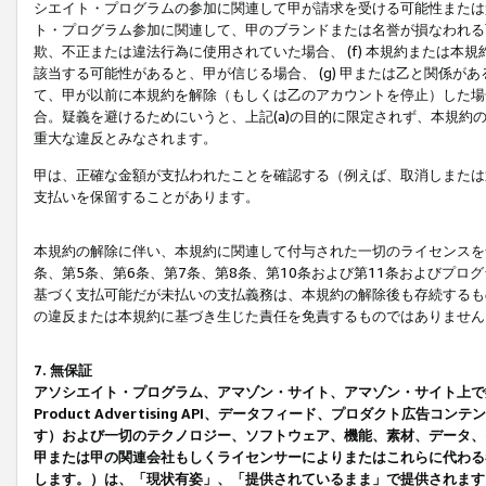
シエイト・プログラムの参加に関連して甲が請求を受ける可能性または責
ト・プログラム参加に関連して、甲のブランドまたは名誉が損なわれる可
欺、不正または違法行為に使用されていた場合、 (f) 本規約または
該当する可能性があると、甲が信じる場合、 (g) 甲または乙と関係
て、甲が以前に本規約を解除（もしくは乙のアカウントを停止）した場合
合。疑義を避けるためにいうと、上記(a)の目的に限定されず、本規約
重大な違反とみなされます。
甲は、正確な金額が支払われたことを確認する（例えば、取消しまたは
支払いを保留することがあります。
本規約の解除に伴い、本規約に関連して付与された一切のライセンスを
条、第5条、第6条、第7条、第8条、第10条および第11条およびプ
基づく支払可能だが未払いの支払義務は、本規約の解除後も存続するも
の違反または本規約に基づき生じた責任を免責するものではありません
7. 無保証
アソシエイト・プログラム、アマゾン・サイト、アマゾン・サイト上で
Product Advertising API、データフィード、プロダクト
す）および一切のテクノロジー、ソフトウェア、機能、素材、データ、
甲または甲の関連会社もしくライセンサーによりまたはこれらに代わる
します。）は、「現状有姿」、「提供されているまま」で提供されます