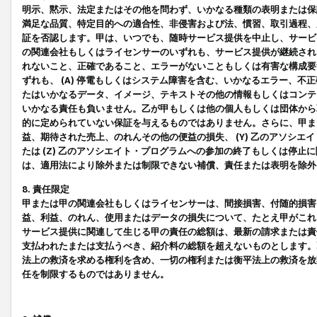
明示、黙示、法定またはその他を問わず、いかなる種類の表明または保
満足な品質、特定目的への適合性、非侵害および法、慣習、取引過程、
証を否認します。甲は、いつでも、随時サービス提供を中止し、サービ
の関連会社もしくはライセンサーのいずれも、サービス提供が継続され
れないこと、正確であること、エラーがないこともしくは有害な構成要
ずれも、 (A) 停電もしくはシステム障害を含む、いかなるエラー、不
たはいかなるデータ、イメージ、テキストその他の情報もしくはコンテ
いかなる責任も負いません。乙が甲もしくは他の個人もしくは団体から
的に定められていない保証を与えるものではありません。さらに、甲また
益、期待された売上、のれんその他の便益の損失、 (Y) 乙のアソシ
たは (Z) 乙のアソシエイト・プログラムへの参加の終了もしくは停
は、適用法により除外または制限できない補償、責任または表明を除外
8. 責任限定
甲または甲の関連会社もしくはライセンサーは、間接損害、付随的損害
益、利益、のれん、使用またはデータの損失について、たとえ甲がこれ
サービス提供に関連して生じる甲の責任の総額は、最新の請求または責
支払われたまたは支払うべき、紹介料の総額を超えないものとします。
法上の救済を求める権利を含め、一切の権利または衡平法上の救済を放
任を制限するものではありません。