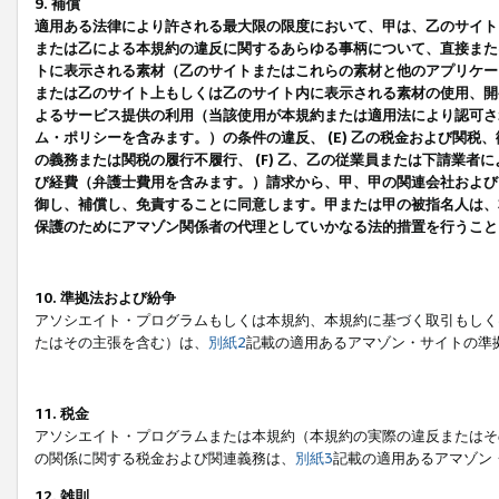
9. 補償
適用ある法律により許される最大限の限度において、甲は、乙のサイト
または乙による本規約の違反に関するあらゆる事柄について、直接または
トに表示される素材（乙のサイトまたはこれらの素材と他のアプリケーシ
または乙のサイト上もしくは乙のサイト内に表示される素材の使用、開発
よるサービス提供の利用（当該使用が本規約または適用法により認可され
ム・ポリシーを含みます。）の条件の違反、 (E) 乙の税金および関
の義務または関税の履行不履行、 (F) 乙、乙の従業員または下請業
び経費（弁護士費用を含みます。）請求から、甲、甲の関連会社および
御し、補償し、免責することに同意します。甲または甲の被指名人は、
保護のためにアマゾン関係者の代理としていかなる法的措置を行うこと
10. 準拠法および紛争
アソシエイト・プログラムもしくは本規約、本規約に基づく取引もしく
たはその主張を含む）は、
別紙2
記載の適用あるアマゾン・サイトの準
11. 税金
アソシエイト・プログラムまたは本規約（本規約の実際の違反またはそ
の関係に関する税金および関連義務は、
別紙3
記載の適用あるアマゾン
12. 雑則