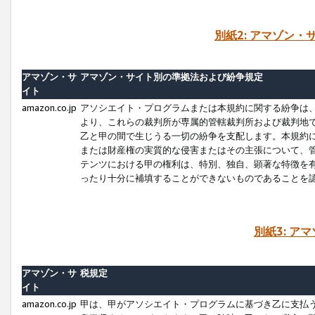
別紙2: アマゾン
アマゾン・サ
アマゾン・サイト別の準拠法および紛争規定
イト
amazon.co.jp
アソシエイト・プログラムまたは本規約に関する紛争は
より、これらの裁判所が専属的管轄裁判所および裁判地
乙と甲の間で生じうる一切の紛争を支配します。本規約
または財産権の実質的な侵害またはその主張について、
テンツにおける甲の権利は、特別、独自、顕著な特徴を
ったり十分に補填することができないものであることを
別紙3: ア
アマゾン・サ
税規定
イト
amazon.co.jp
甲は、甲がアソシエイト・プログラムに基づき乙に支払