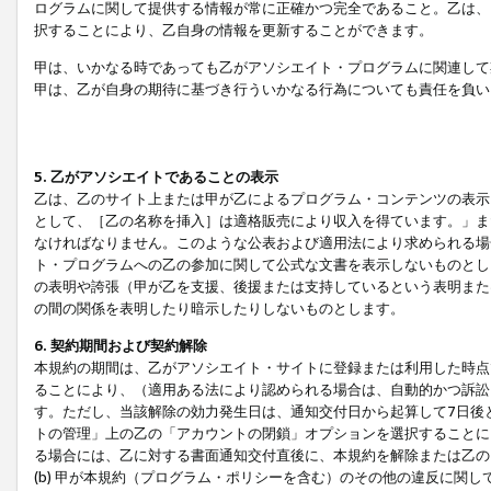
ログラムに関して提供する情報が常に正確かつ完全であること。乙は、
択することにより、乙自身の情報を更新することができます。
甲は、いかなる時であっても乙がアソシエイト・プログラムに関連して
甲は、乙が自身の期待に基づき行ういかなる行為についても責任を負い
5. 乙がアソシエイトであることの表示
乙は、乙のサイト上または甲が乙によるプログラム・コンテンツの表示ま
として、［乙の名称を挿入］は適格販売により収入を得ています。」ま
なければなりません。このような公表および適用法により求められる場
ト・プログラムへの乙の参加に関して公式な文書を表示しないものとし
の表明や誇張（甲が乙を支援、後援または支持しているという表明また
の間の関係を表明したり暗示したりしないものとします。
6. 契約期間および契約解除
本規約の期間は、乙がアソシエイト・サイトに登録または利用した時点
ることにより、（適用ある法により認められる場合は、自動的かつ訴訟
す。ただし、当該解除の効力発生日は、通知交付日から起算して7日後
トの管理」上の乙の「アカウントの閉鎖」オプションを選択することに
る場合には、乙に対する書面通知交付直後に、本規約を解除または乙のア
(b) 甲が本規約（プログラム・ポリシーを含む）のその他の違反に関し