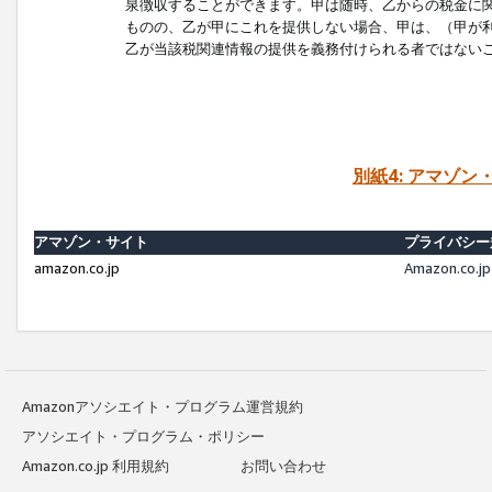
泉徴収することができます。甲は随時、乙からの税金に
ものの、乙が甲にこれを提供しない場合、甲は、（甲が
乙が当該税関連情報の提供を義務付けられる者ではない
別紙4: アマゾ
アマゾン・サイト
プライバシー
amazon.co.jp
Amazon.c
Amazonアソシエイト・プログラム運営規約
アソシエイト・プログラム・ポリシー
Amazon.co.jp 利用規約
お問い合わせ