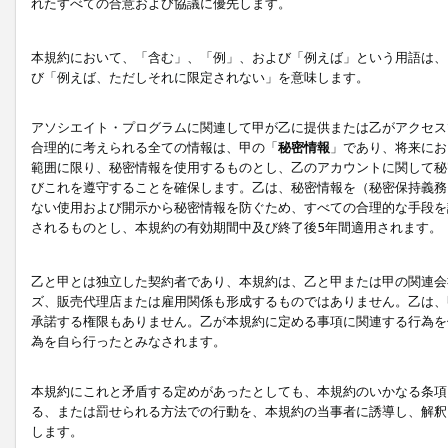
れたすべての合意および協議に優先します。
本規約において、「含む」、「例」、および「例えば」という用語は、
び「例えば、ただしそれに限定されない」を意味します。
アソシエイト・プログラムに関連して甲が乙に提供または乙がアクセス
合理的に考えられる全ての情報は、甲の「
秘密情報
」であり、将来にお
範囲に限り、秘密情報を使用するものとし、乙のアカウントに関して秘
びこれを遵守することを確保します。乙は、秘密情報を（秘密保持義務
ない使用および開示から秘密情報を防ぐため、すべての合理的な手段を
されるものとし、本規約の有効期間中及び終了後5年間適用されます。
乙と甲とは独立した契約者であり、本規約は、乙と甲または甲の関連会
ズ、販売代理店または雇用関係も形成するものではありません。乙は、
承諾する権限もありません。乙が本規約に定める事項に関連する行為を
為を自ら行ったとみなされます。
本規約にこれと矛盾する定めがあったとしても、本規約のいかなる条項
る、または罰せられる方法での行動を、本規約の当事者に誘導し、解釈
します。