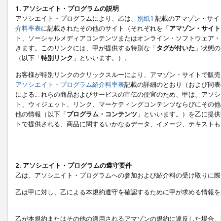
1. アソシエイト・プログラムの説明
アソシエイト・プログラムにより、乙は、
別紙1
記載のアマゾン・サイ
介料率表
に記載されたその他のサイト（それぞれを「
アマゾン・サイト
ト、ソーシャルメディアコンテンツまたはオンライン・ソフトウェア・
きます。このリンクには、甲が提供する特別な「
タグが付いた
」状態の
（以下「
特別リンク
」といいます。）。
お客様が特別リンクのクリックスルーにより、アマゾン・サイトで販売
アソシエイト・プログラム紹介料率表
記載の詳細のとおり（および同表
によるこれらの商品およびサービスの宣伝の便宜のため、甲は、アソシ
ト、ウィジェット、リンク、マーケティングコンテンツならびにその他
他の情報（以下「
プログラム・コンテンツ
」といいます。）を乙に提供
トで提供される、商品に関するいかなるデータ、イメージ、テキストも
2. アソシエイト・プログラムの遵守要件
乙は、アソシエイト・プログラムへの参加および紹介料の受け取りに際
乙は甲に対し、乙による本規約遵守を確認するために甲が求める情報を
乙が本規約またはその他の適用されるアマゾンの規約に違反した場合、