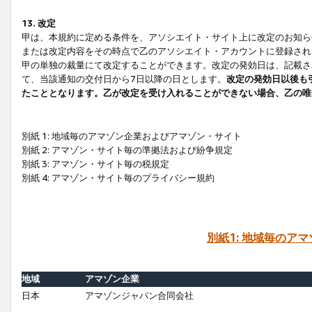
13. 改定
甲は、本規約に定める条件を、アソシエイト・サイト上に改定のお知ら
または改定内容をその時点で乙のアソシエイト・アカウントに登録され
甲の単独の裁量にて改定することができます。改定の発効日は、記載さ
て、当該通知の交付日から7日以降の日とします。
改定の発効日以後も
たこととなります。乙が改定を受け入れることができない場合、乙の唯
別紙 1: 地域毎のアマゾン企業およびアマゾン・サイト
別紙 2: アマゾン・サイト毎の準拠法および紛争規定
別紙 3: アマゾン・サイト毎の税規定
別紙 4: アマゾン・サイト毎のプライバシー規約
別紙1: 地域毎のア
地域
アマゾン企業
日本
アマゾンジャパン合同会社