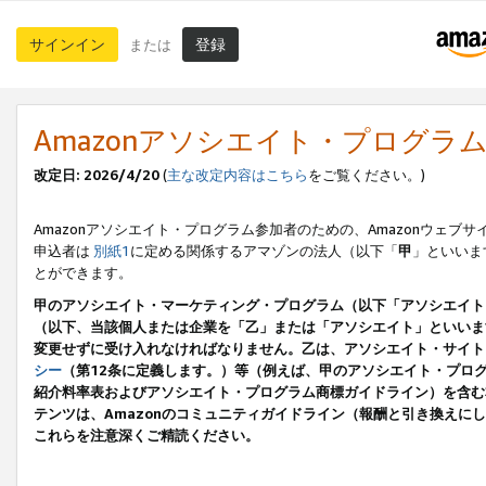
サインイン
登録
または
Amazonアソシエイト・プログラ
改定日: 2026/4/20
(
主な改定内容はこちら
をご覧ください。)
Amazonアソシエイト・プログラム参加者のための、Amazonウェブサ
申込者は
別紙1
に定める関係するアマゾンの法人（以下「
甲
」といいま
とができます。
甲のアソシエイト・マーケティング・プログラム（以下「アソシエイト
（以下、当該個人または企業を「乙」または「アソシエイト」といいま
変更せずに受け入れなければなりません。乙は、アソシエイト・サイト
シー
（第12条に定義します。）等（例えば、甲のアソシエイト・プロ
紹介料率表およびアソシエイト・プログラム商標ガイドライン）を含む本規
テンツは、Amazonのコミュニティガイドライン（報酬と引き換え
これらを注意深くご精読ください。