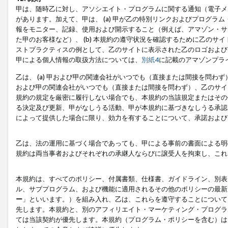
甲は、随時乙に対し、アソシエイト・プログラムに関する通知（電子メ
があります。加えて、甲は、 (a) 甲が乙の特別リンクおよびプログ
報をモニター、記録、使用および開示すること（例えば、アマゾン・サ
た甲のお客様など）、 (b) 本規約の遵守状況を確認するために乙のサイ
ストプラクティスの例として、乙のサイトに表示された乙のロゴおよび
甲による個人情報の取扱方法については、
別紙4
に記載のアマゾンプラ
乙は、 (a) 甲および甲の関連会社がいつでも（直接または間接を問わず
および甲の関連会社がいつでも（直接または間接を問わず）、乙のサイ
規約の規定を厳密に履行しない場合でも、本規約の当該規定またはその他
る決定及び更新、甲がなしうる活動、甲が本規約に基づきなしうる承認
によって提供した場合に限り、効力を有することについて、承諾および
乙は、法の運用に基づく場合であっても、甲による事前の書面による明
規約は両当事者およびそれぞれの承継人ならびに譲受人を拘束し、これ
本規約は、すべてのポリシー、付属書類、仕様書、ガイドライン、別表
ル、サブプログラム、および機能に適用されるその他のポリシーの最新
ー
」といいます。）を組み入れ、乙は、これらを遵守することについて
先します。本規約と、別のアフィリエイト・マーケティング・プログラ
ては当該契約が優先します。本規約（プログラム・ポリシーを含む）は