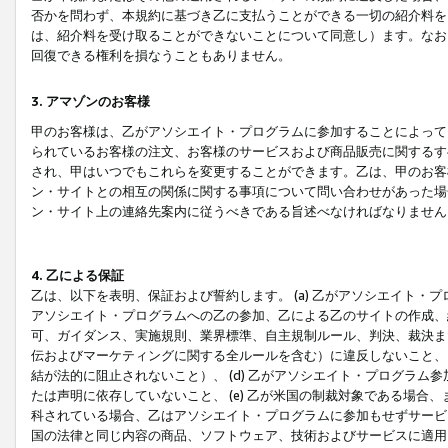
否かを問わず、本規約に基づき乙に支払うことができる一切の紹介料を
は、紹介料を受け取ることができないことについて同意し）ます。なお
回復できる権利を損なうこともありません。
3. アマゾンのお客様
甲のお客様は、乙がアソシエイト・プログラムに参加することによって
られているお客様の注文、お客様のサービスおよび商品販売に関するす
され、甲はいつでもこれらを変更することができます。乙は、甲のお客
ン・サイトとの相互の関係に関する事項について問い合わせがあった場
ン・サイト上の連絡先案内に従うべきである旨述べなければなりません
4. 乙による保証
乙は、以下を表明、保証および誓約します。 (a) 乙がアソシエイト・
アソシエイト・プログラムへの乙の参加、乙による乙のサイトの作成、
可、ガイダンス、実施規則、業界標準、自主規制ルール、判決、裁決ま
伝およびマーケティングに関する全ルールを含む）に違反しないこと、 
結が法的に阻止されないこと）、 (d) 乙がアソシエイト・プログラ
たは声明に依存していないこと、 (e) 乙が米国の制裁対象である場
科されている場合、乙はアソシエイト・プログラムに参加もせずサービス
国の法律と同じ内容の商品、ソフトウェア、技術およびサービスに適用さ