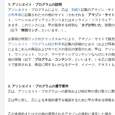
1. アソシエイト・プログラムの説明
アソシエイト・プログラムにより、乙は、
別紙1
記載のアマゾン・サイ
介料率表
に記載されたその他のサイト（それぞれを「
アマゾン・サイト
ト、ソーシャルメディアコンテンツまたはオンライン・ソフトウェア・
きます。このリンクには、甲が提供する特別な「
タグが付いた
」状態の
（以下「
特別リンク
」といいます。）。
お客様が特別リンクのクリックスルーにより、アマゾン・サイトで販売
アソシエイト・プログラム紹介料率表
記載の詳細のとおり（および同表
によるこれらの商品およびサービスの宣伝の便宜のため、甲は、アソシ
ト、ウィジェット、リンク、マーケティングコンテンツならびにその他
他の情報（以下「
プログラム・コンテンツ
」といいます。）を乙に提供
トで提供される、商品に関するいかなるデータ、イメージ、テキストも
2. アソシエイト・プログラムの遵守要件
乙は、アソシエイト・プログラムへの参加および紹介料の受け取りに際
乙は甲に対し、乙による本規約遵守を確認するために甲が求める情報を
乙が本規約またはその他の適用されるアマゾンの規約に違反した場合、