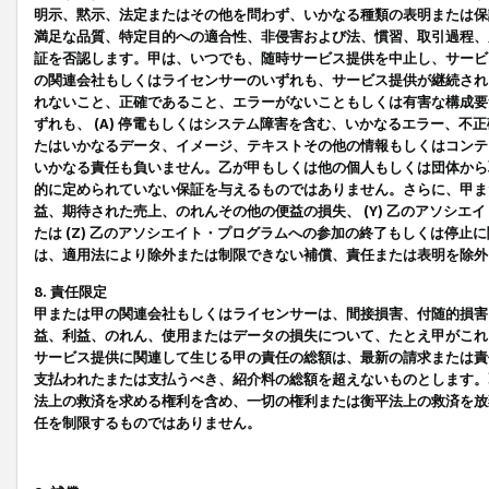
明示、黙示、法定またはその他を問わず、いかなる種類の表明または保
満足な品質、特定目的への適合性、非侵害および法、慣習、取引過程、
証を否認します。甲は、いつでも、随時サービス提供を中止し、サービ
の関連会社もしくはライセンサーのいずれも、サービス提供が継続され
れないこと、正確であること、エラーがないこともしくは有害な構成要
ずれも、 (A) 停電もしくはシステム障害を含む、いかなるエラー、不
たはいかなるデータ、イメージ、テキストその他の情報もしくはコンテ
いかなる責任も負いません。乙が甲もしくは他の個人もしくは団体から
的に定められていない保証を与えるものではありません。さらに、甲また
益、期待された売上、のれんその他の便益の損失、 (Y) 乙のアソシ
たは (Z) 乙のアソシエイト・プログラムへの参加の終了もしくは停
は、適用法により除外または制限できない補償、責任または表明を除外
8. 責任限定
甲または甲の関連会社もしくはライセンサーは、間接損害、付随的損害
益、利益、のれん、使用またはデータの損失について、たとえ甲がこれ
サービス提供に関連して生じる甲の責任の総額は、最新の請求または責
支払われたまたは支払うべき、紹介料の総額を超えないものとします。
法上の救済を求める権利を含め、一切の権利または衡平法上の救済を放
任を制限するものではありません。