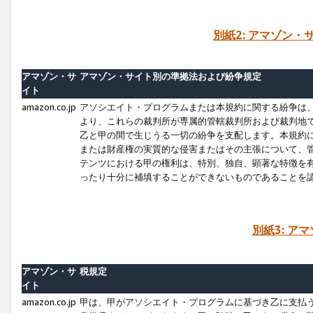
別紙2: アマゾン
アマゾン・サ
アマゾン・サイト別の準拠法および紛争規定
イト
amazon.co.jp
アソシエイト・プログラムまたは本規約に関する紛争は
より、これらの裁判所が専属的管轄裁判所および裁判地
乙と甲の間で生じうる一切の紛争を支配します。本規約
または財産権の実質的な侵害またはその主張について、
テンツにおける甲の権利は、特別、独自、顕著な特徴を
ったり十分に補填することができないものであることを
別紙3: ア
アマゾン・サ
税規定
イト
amazon.co.jp
甲は、甲がアソシエイト・プログラムに基づき乙に支払