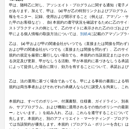
甲は、随時乙に対し、アソシエイト・プログラムに関する通知（電子メ
があります。加えて、甲は、 (a) 甲が乙の特別リンクおよびプログ
報をモニター、記録、使用および開示すること（例えば、アマゾン・サ
た甲のお客様など）、 (b) 本規約の遵守状況を確認するために乙のサイ
ストプラクティスの例として、乙のサイトに表示された乙のロゴおよび
甲による個人情報の取扱方法については、
別紙4
に記載のアマゾンプラ
乙は、 (a) 甲および甲の関連会社がいつでも（直接または間接を問わず
および甲の関連会社がいつでも（直接または間接を問わず）、乙のサイ
規約の規定を厳密に履行しない場合でも、本規約の当該規定またはその他
る決定及び更新、甲がなしうる活動、甲が本規約に基づきなしうる承認
によって提供した場合に限り、効力を有することについて、承諾および
乙は、法の運用に基づく場合であっても、甲による事前の書面による明
規約は両当事者およびそれぞれの承継人ならびに譲受人を拘束し、これ
本規約は、すべてのポリシー、付属書類、仕様書、ガイドライン、別表
ル、サブプログラム、および機能に適用されるその他のポリシーの最新
ー
」といいます。）を組み入れ、乙は、これらを遵守することについて
先します。本規約と、別のアフィリエイト・マーケティング・プログラ
ては当該契約が優先します。本規約（プログラム・ポリシーを含む）は