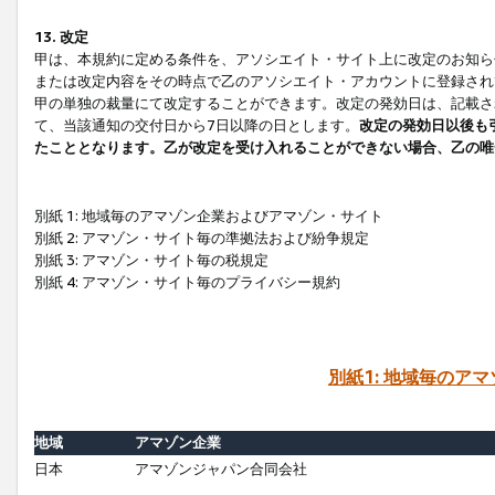
13. 改定
甲は、本規約に定める条件を、アソシエイト・サイト上に改定のお知ら
または改定内容をその時点で乙のアソシエイト・アカウントに登録され
甲の単独の裁量にて改定することができます。改定の発効日は、記載さ
て、当該通知の交付日から7日以降の日とします。
改定の発効日以後も
たこととなります。乙が改定を受け入れることができない場合、乙の唯
別紙 1: 地域毎のアマゾン企業およびアマゾン・サイト
別紙 2: アマゾン・サイト毎の準拠法および紛争規定
別紙 3: アマゾン・サイト毎の税規定
別紙 4: アマゾン・サイト毎のプライバシー規約
別紙1: 地域毎のア
地域
アマゾン企業
日本
アマゾンジャパン合同会社