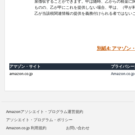
泉徴収することができます。甲は随時、乙からの税金に
ものの、乙が甲にこれを提供しない場合、甲は、（甲が
乙が当該税関連情報の提供を義務付けられる者ではない
別紙4: アマゾ
アマゾン・サイト
プライバシー
amazon.co.jp
Amazon.c
Amazonアソシエイト・プログラム運営規約
アソシエイト・プログラム・ポリシー
Amazon.co.jp 利用規約
お問い合わせ