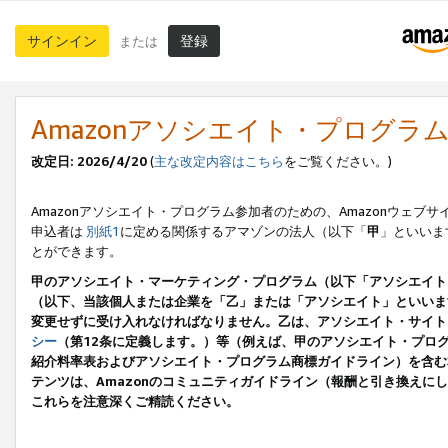
サインイン
登録
または
Amazonアソシエイト・プログラ
改定日: 2026/4/20
(
主な改定内容はこちら
をご覧ください。)
Amazonアソシエイト・プログラム参加者のための、Amazonウェブサ
申込者は
別紙1
に定める関係するアマゾンの法人（以下「
甲
」といいま
とができます。
甲のアソシエイト・マーケティング・プログラム（以下「アソシエイト
（以下、当該個人または企業を「乙」または「アソシエイト」といいま
変更せずに受け入れなければなりません。乙は、アソシエイト・サイト
シー
（第12条に定義します。）等（例えば、甲のアソシエイト・プロ
紹介料率表およびアソシエイト・プログラム商標ガイドライン）を含む本規
テンツは、Amazonのコミュニティガイドライン（報酬と引き換え
これらを注意深くご精読ください。