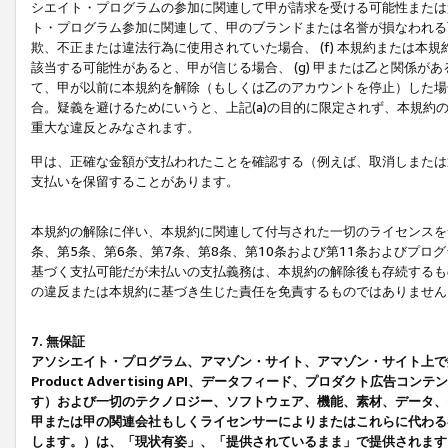
シエイト・プログラムの参加に関連して甲が請求を受ける可能性または責
ト・プログラム参加に関連して、甲のブランドまたは名誉が損なわれる可
欺、不正または違法行為に使用されていた場合、 (f) 本規約または
該当する可能性があると、甲が信じる場合、 (g) 甲または乙と関係
て、甲が以前に本規約を解除（もしくは乙のアカウントを停止）した場合
合。疑義を避けるためにいうと、上記(a)の目的に限定されず、本規約
重大な違反とみなされます。
甲は、正確な金額が支払われたことを確認する（例えば、取消しまたは
支払いを保留することがあります。
本規約の解除に伴い、本規約に関連して付与された一切のライセンスを
条、第5条、第6条、第7条、第8条、第10条および第11条およびプ
基づく支払可能だが未払いの支払義務は、本規約の解除後も存続するも
の違反または本規約に基づき生じた責任を免責するものではありません
7. 無保証
アソシエイト・プログラム、アマゾン・サイト、アマゾン・サイト上で
Product Advertising API、データフィード、プロダクト
す）および一切のテクノロジー、ソフトウェア、機能、素材、データ、
甲または甲の関連会社もしくライセンサーによりまたはこれらに代わる
します。）は、「現状有姿」、「提供されているまま」で提供されます