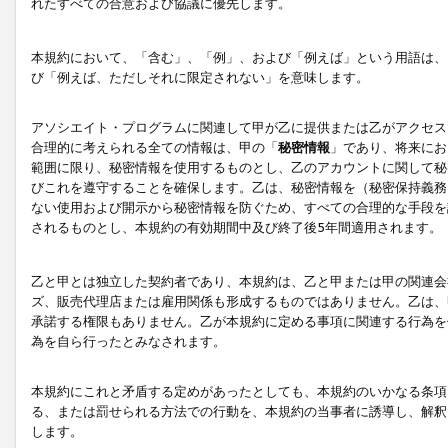
れたすべての合意および協議に優先します。
本規約において、「含む」、「例」、および「例えば」という用語は、
び「例えば、ただしそれに限定されない」を意味します。
アソシエイト・プログラムに関連して甲が乙に提供または乙がアクセス
合理的に考えられる全ての情報は、甲の「
秘密情報
」であり、将来にお
範囲に限り、秘密情報を使用するものとし、乙のアカウントに関して秘
びこれを遵守することを確保します。乙は、秘密情報を（秘密保持義務
ない使用および開示から秘密情報を防ぐため、すべての合理的な手段を
されるものとし、本規約の有効期間中及び終了後5年間適用されます。
乙と甲とは独立した契約者であり、本規約は、乙と甲または甲の関連会
ズ、販売代理店または雇用関係も形成するものではありません。乙は、
承諾する権限もありません。乙が本規約に定める事項に関連する行為を
為を自ら行ったとみなされます。
本規約にこれと矛盾する定めがあったとしても、本規約のいかなる条項
る、または罰せられる方法での行動を、本規約の当事者に誘導し、解釈
します。