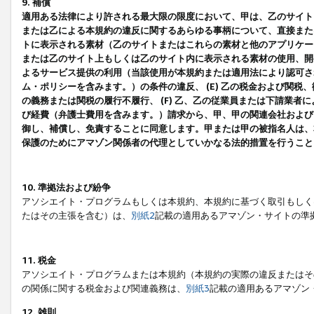
9. 補償
適用ある法律により許される最大限の限度において、甲は、乙のサイト
または乙による本規約の違反に関するあらゆる事柄について、直接または
トに表示される素材（乙のサイトまたはこれらの素材と他のアプリケーシ
または乙のサイト上もしくは乙のサイト内に表示される素材の使用、開発
よるサービス提供の利用（当該使用が本規約または適用法により認可され
ム・ポリシーを含みます。）の条件の違反、 (E) 乙の税金および関
の義務または関税の履行不履行、 (F) 乙、乙の従業員または下請業
び経費（弁護士費用を含みます。）請求から、甲、甲の関連会社および
御し、補償し、免責することに同意します。甲または甲の被指名人は、
保護のためにアマゾン関係者の代理としていかなる法的措置を行うこと
10. 準拠法および紛争
アソシエイト・プログラムもしくは本規約、本規約に基づく取引もしく
たはその主張を含む）は、
別紙2
記載の適用あるアマゾン・サイトの準
11. 税金
アソシエイト・プログラムまたは本規約（本規約の実際の違反またはそ
の関係に関する税金および関連義務は、
別紙3
記載の適用あるアマゾン
12. 雑則