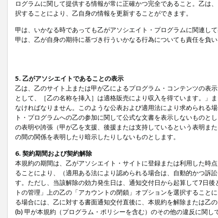
ログラムに関して提供する情報が常に正確かつ完全であること。乙は、
択することにより、乙自身の情報を更新することができます。
甲は、いかなる時であっても乙がアソシエイト・プログラムに関連して
甲は、乙が自身の期待に基づき行ういかなる行為についても責任を負い
5. 乙がアソシエイトであることの表示
乙は、乙のサイト上または甲が乙によるプログラム・コンテンツの表示ま
として、［乙の名称を挿入］は適格販売により収入を得ています。」ま
なければなりません。このような公表および適用法により求められる場
ト・プログラムへの乙の参加に関して公式な文書を表示しないものとし
の表明や誇張（甲が乙を支援、後援または支持しているという表明また
の間の関係を表明したり暗示したりしないものとします。
6. 契約期間および契約解除
本規約の期間は、乙がアソシエイト・サイトに登録または利用した時点
ることにより、（適用ある法により認められる場合は、自動的かつ訴訟
す。ただし、当該解除の効力発生日は、通知交付日から起算して7日後
トの管理」上の乙の「アカウントの閉鎖」オプションを選択することに
る場合には、乙に対する書面通知交付直後に、本規約を解除または乙のア
(b) 甲が本規約（プログラム・ポリシーを含む）のその他の違反に関し