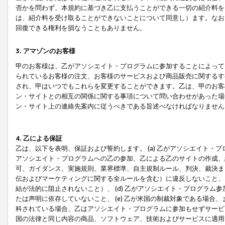
否かを問わず、本規約に基づき乙に支払うことができる一切の紹介料を
は、紹介料を受け取ることができないことについて同意し）ます。なお
回復できる権利を損なうこともありません。
3. アマゾンのお客様
甲のお客様は、乙がアソシエイト・プログラムに参加することによって
られているお客様の注文、お客様のサービスおよび商品販売に関するす
され、甲はいつでもこれらを変更することができます。乙は、甲のお客
ン・サイトとの相互の関係に関する事項について問い合わせがあった場
ン・サイト上の連絡先案内に従うべきである旨述べなければなりません
4. 乙による保証
乙は、以下を表明、保証および誓約します。 (a) 乙がアソシエイト・
アソシエイト・プログラムへの乙の参加、乙による乙のサイトの作成、
可、ガイダンス、実施規則、業界標準、自主規制ルール、判決、裁決ま
伝およびマーケティングに関する全ルールを含む）に違反しないこと、 
結が法的に阻止されないこと）、 (d) 乙がアソシエイト・プログラ
たは声明に依存していないこと、 (e) 乙が米国の制裁対象である場
科されている場合、乙はアソシエイト・プログラムに参加もせずサービス
国の法律と同じ内容の商品、ソフトウェア、技術およびサービスに適用さ