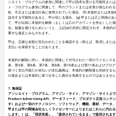
シエイト・プログラムの参加に関連して甲が請求を受ける可能性または責
ト・プログラム参加に関連して、甲のブランドまたは名誉が損なわれる可
欺、不正または違法行為に使用されていた場合、 (f) 本規約または
該当する可能性があると、甲が信じる場合、 (g) 甲または乙と関係
て、甲が以前に本規約を解除（もしくは乙のアカウントを停止）した場合
合。疑義を避けるためにいうと、上記(a)の目的に限定されず、本規約
重大な違反とみなされます。
甲は、正確な金額が支払われたことを確認する（例えば、取消しまたは
支払いを保留することがあります。
本規約の解除に伴い、本規約に関連して付与された一切のライセンスを
条、第5条、第6条、第7条、第8条、第10条および第11条およびプ
基づく支払可能だが未払いの支払義務は、本規約の解除後も存続するも
の違反または本規約に基づき生じた責任を免責するものではありません
7. 無保証
アソシエイト・プログラム、アマゾン・サイト、アマゾン・サイト上で
Product Advertising API、データフィード、プロダクト
す）および一切のテクノロジー、ソフトウェア、機能、素材、データ、
甲または甲の関連会社もしくライセンサーによりまたはこれらに代わる
します。）は、「現状有姿」、「提供されているまま」で提供されます