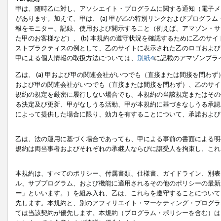
甲は、随時乙に対し、アソシエイト・プログラムに関する通知（電子メ
があります。加えて、甲は、 (a) 甲が乙の特別リンクおよびプログ
報をモニター、記録、使用および開示すること（例えば、アマゾン・サ
た甲のお客様など）、 (b) 本規約の遵守状況を確認するために乙のサイ
ストプラクティスの例として、乙のサイトに表示された乙のロゴおよび
甲による個人情報の取扱方法については、
別紙4
に記載のアマゾンプラ
乙は、 (a) 甲および甲の関連会社がいつでも（直接または間接を問わず
および甲の関連会社がいつでも（直接または間接を問わず）、乙のサイ
規約の規定を厳密に履行しない場合でも、本規約の当該規定またはその他
る決定及び更新、甲がなしうる活動、甲が本規約に基づきなしうる承認
によって提供した場合に限り、効力を有することについて、承諾および
乙は、法の運用に基づく場合であっても、甲による事前の書面による明
規約は両当事者およびそれぞれの承継人ならびに譲受人を拘束し、これ
本規約は、すべてのポリシー、付属書類、仕様書、ガイドライン、別表
ル、サブプログラム、および機能に適用されるその他のポリシーの最新
ー
」といいます。）を組み入れ、乙は、これらを遵守することについて
先します。本規約と、別のアフィリエイト・マーケティング・プログラ
ては当該契約が優先します。本規約（プログラム・ポリシーを含む）は