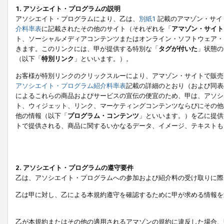
1. アソシエイト・プログラムの説明
アソシエイト・プログラムにより、乙は、
別紙1
記載のアマゾン・サイ
介料率表
に記載されたその他のサイト（それぞれを「
アマゾン・サイト
ト、ソーシャルメディアコンテンツまたはオンライン・ソフトウェア・
きます。このリンクには、甲が提供する特別な「
タグが付いた
」状態の
（以下「
特別リンク
」といいます。）。
お客様が特別リンクのクリックスルーにより、アマゾン・サイトで販売
アソシエイト・プログラム紹介料率表
記載の詳細のとおり（および同表
によるこれらの商品およびサービスの宣伝の便宜のため、甲は、アソシ
ト、ウィジェット、リンク、マーケティングコンテンツならびにその他
他の情報（以下「
プログラム・コンテンツ
」といいます。）を乙に提供
トで提供される、商品に関するいかなるデータ、イメージ、テキストも
2. アソシエイト・プログラムの遵守要件
乙は、アソシエイト・プログラムへの参加および紹介料の受け取りに際
乙は甲に対し、乙による本規約遵守を確認するために甲が求める情報を
乙が本規約またはその他の適用されるアマゾンの規約に違反した場合、