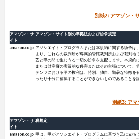
別紙2: アマゾン
アマゾン・サ
アマゾン・サイト別の準拠法および紛争規定
イト
amazon.co.jp
アソシエイト・プログラムまたは本規約に関する紛争は
より、これらの裁判所が専属的管轄裁判所および裁判地
乙と甲の間で生じうる一切の紛争を支配します。本規約
または財産権の実質的な侵害またはその主張について、
テンツにおける甲の権利は、特別、独自、顕著な特徴を
ったり十分に補填することができないものであることを
別紙3: ア
アマゾン・サ
税規定
イト
amazon.co.jp
甲は、甲がアソシエイト・プログラムに基づき乙に支払