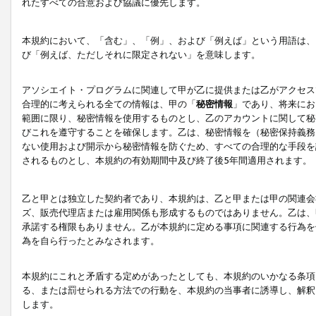
れたすべての合意および協議に優先します。
本規約において、「含む」、「例」、および「例えば」という用語は、
び「例えば、ただしそれに限定されない」を意味します。
アソシエイト・プログラムに関連して甲が乙に提供または乙がアクセス
合理的に考えられる全ての情報は、甲の「
秘密情報
」であり、将来にお
範囲に限り、秘密情報を使用するものとし、乙のアカウントに関して秘
びこれを遵守することを確保します。乙は、秘密情報を（秘密保持義務
ない使用および開示から秘密情報を防ぐため、すべての合理的な手段を
されるものとし、本規約の有効期間中及び終了後5年間適用されます。
乙と甲とは独立した契約者であり、本規約は、乙と甲または甲の関連会
ズ、販売代理店または雇用関係も形成するものではありません。乙は、
承諾する権限もありません。乙が本規約に定める事項に関連する行為を
為を自ら行ったとみなされます。
本規約にこれと矛盾する定めがあったとしても、本規約のいかなる条項
る、または罰せられる方法での行動を、本規約の当事者に誘導し、解釈
します。