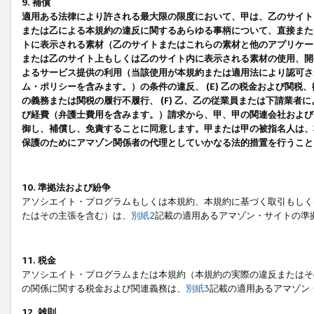
9. 補償
適用ある法律により許される最大限の限度において、甲は、乙のサイト
または乙による本規約の違反に関するあらゆる事柄について、直接または
トに表示される素材（乙のサイトまたはこれらの素材と他のアプリケーシ
または乙のサイト上もしくは乙のサイト内に表示される素材の使用、開発
よるサービス提供の利用（当該使用が本規約または適用法により認可され
ム・ポリシーを含みます。）の条件の違反、 (E) 乙の税金および関
の義務または関税の履行不履行、 (F) 乙、乙の従業員または下請業
び経費（弁護士費用を含みます。）請求から、甲、甲の関連会社および
御し、補償し、免責することに同意します。甲または甲の被指名人は、
保護のためにアマゾン関係者の代理としていかなる法的措置を行うこと
10. 準拠法および紛争
アソシエイト・プログラムもしくは本規約、本規約に基づく取引もしく
たはその主張を含む）は、
別紙2
記載の適用あるアマゾン・サイトの準
11. 税金
アソシエイト・プログラムまたは本規約（本規約の実際の違反またはそ
の関係に関する税金および関連義務は、
別紙3
記載の適用あるアマゾン
12. 雑則