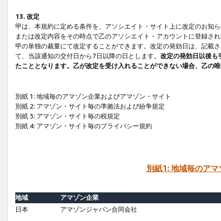
13. 改定
甲は、本規約に定める条件を、アソシエイト・サイト上に改定のお知ら
または改定内容をその時点で乙のアソシエイト・アカウントに登録され
甲の単独の裁量にて改定することができます。改定の発効日は、記載さ
て、当該通知の交付日から7日以降の日とします。
改定の発効日以後も
たこととなります。乙が改定を受け入れることができない場合、乙の唯
別紙 1: 地域毎のアマゾン企業およびアマゾン・サイト
別紙 2: アマゾン・サイト毎の準拠法および紛争規定
別紙 3: アマゾン・サイト毎の税規定
別紙 4: アマゾン・サイト毎のプライバシー規約
別紙1: 地域毎のア
地域
アマゾン企業
日本
アマゾンジャパン合同会社