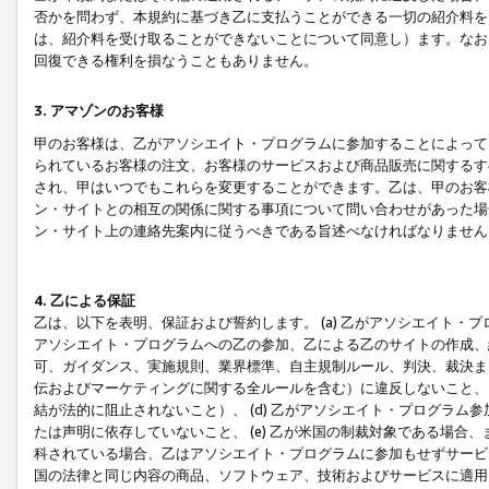
否かを問わず、本規約に基づき乙に支払うことができる一切の紹介料を
は、紹介料を受け取ることができないことについて同意し）ます。なお
回復できる権利を損なうこともありません。
3. アマゾンのお客様
甲のお客様は、乙がアソシエイト・プログラムに参加することによって
られているお客様の注文、お客様のサービスおよび商品販売に関するす
され、甲はいつでもこれらを変更することができます。乙は、甲のお客
ン・サイトとの相互の関係に関する事項について問い合わせがあった場
ン・サイト上の連絡先案内に従うべきである旨述べなければなりません
4. 乙による保証
乙は、以下を表明、保証および誓約します。 (a) 乙がアソシエイト・
アソシエイト・プログラムへの乙の参加、乙による乙のサイトの作成、
可、ガイダンス、実施規則、業界標準、自主規制ルール、判決、裁決ま
伝およびマーケティングに関する全ルールを含む）に違反しないこと、 
結が法的に阻止されないこと）、 (d) 乙がアソシエイト・プログラ
たは声明に依存していないこと、 (e) 乙が米国の制裁対象である場
科されている場合、乙はアソシエイト・プログラムに参加もせずサービス
国の法律と同じ内容の商品、ソフトウェア、技術およびサービスに適用さ