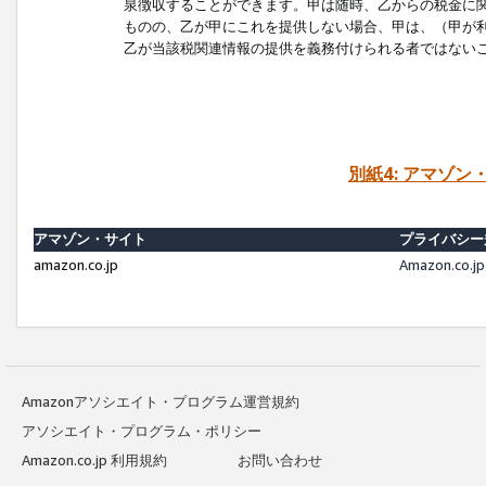
泉徴収することができます。甲は随時、乙からの税金に
ものの、乙が甲にこれを提供しない場合、甲は、（甲が
乙が当該税関連情報の提供を義務付けられる者ではない
別紙4: アマゾ
アマゾン・サイト
プライバシー
amazon.co.jp
Amazon.c
Amazonアソシエイト・プログラム運営規約
アソシエイト・プログラム・ポリシー
Amazon.co.jp 利用規約
お問い合わせ