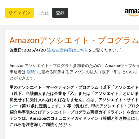
サインイン
登録
または
Amazonアソシエイト・プログラ
改定日: 2026/4/20
(
主な改定内容はこちら
をご覧ください。)
Amazonアソシエイト・プログラム参加者のための、Amazonウェブサ
申込者は
別紙1
に定める関係するアマゾンの法人（以下「
甲
」といいま
とができます。
甲のアソシエイト・マーケティング・プログラム（以下「アソシエイト
（以下、当該個人または企業を「乙」または「アソシエイト」といいま
変更せずに受け入れなければなりません。乙は、アソシエイト・サイト
シー
（第12条に定義します。）等（例えば、甲のアソシエイト・プロ
紹介料率表およびアソシエイト・プログラム商標ガイドライン）を含む本規
テンツは、Amazonのコミュニティガイドライン（報酬と引き換え
これらを注意深くご精読ください。