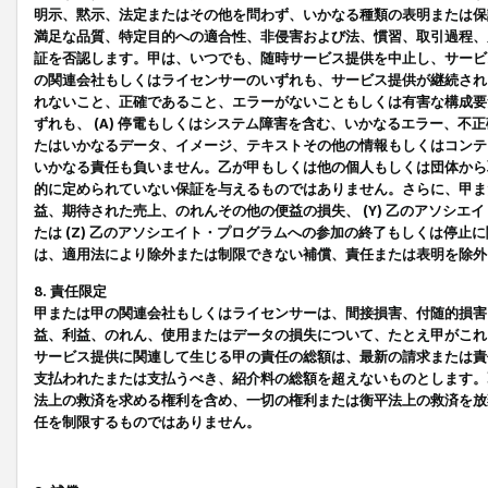
明示、黙示、法定またはその他を問わず、いかなる種類の表明または保
満足な品質、特定目的への適合性、非侵害および法、慣習、取引過程、
証を否認します。甲は、いつでも、随時サービス提供を中止し、サービ
の関連会社もしくはライセンサーのいずれも、サービス提供が継続され
れないこと、正確であること、エラーがないこともしくは有害な構成要
ずれも、 (A) 停電もしくはシステム障害を含む、いかなるエラー、不
たはいかなるデータ、イメージ、テキストその他の情報もしくはコンテ
いかなる責任も負いません。乙が甲もしくは他の個人もしくは団体から
的に定められていない保証を与えるものではありません。さらに、甲また
益、期待された売上、のれんその他の便益の損失、 (Y) 乙のアソシ
たは (Z) 乙のアソシエイト・プログラムへの参加の終了もしくは停
は、適用法により除外または制限できない補償、責任または表明を除外
8. 責任限定
甲または甲の関連会社もしくはライセンサーは、間接損害、付随的損害
益、利益、のれん、使用またはデータの損失について、たとえ甲がこれ
サービス提供に関連して生じる甲の責任の総額は、最新の請求または責
支払われたまたは支払うべき、紹介料の総額を超えないものとします。
法上の救済を求める権利を含め、一切の権利または衡平法上の救済を放
任を制限するものではありません。