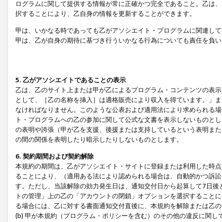
ログラムに関して提供する情報が常に正確かつ完全であること。乙は、
択することにより、乙自身の情報を更新することができます。
甲は、いかなる時であっても乙がアソシエイト・プログラムに関連して
甲は、乙が自身の期待に基づき行ういかなる行為についても責任を負い
5. 乙がアソシエイトであることの表示
乙は、乙のサイト上または甲が乙によるプログラム・コンテンツの表示ま
として、［乙の名称を挿入］は適格販売により収入を得ています。」ま
なければなりません。このような公表および適用法により求められる場
ト・プログラムへの乙の参加に関して公式な文書を表示しないものとし
の表明や誇張（甲が乙を支援、後援または支持しているという表明また
の間の関係を表明したり暗示したりしないものとします。
6. 契約期間および契約解除
本規約の期間は、乙がアソシエイト・サイトに登録または利用した時点
ることにより、（適用ある法により認められる場合は、自動的かつ訴訟
す。ただし、当該解除の効力発生日は、通知交付日から起算して7日後
トの管理」上の乙の「アカウントの閉鎖」オプションを選択することに
る場合には、乙に対する書面通知交付直後に、本規約を解除または乙のア
(b) 甲が本規約（プログラム・ポリシーを含む）のその他の違反に関し