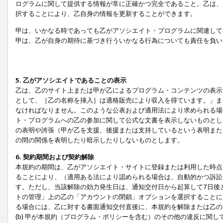
ログラムに関して提供する情報が常に正確かつ完全であること。乙は、
択することにより、乙自身の情報を更新することができます。
甲は、いかなる時であっても乙がアソシエイト・プログラムに関連して
甲は、乙が自身の期待に基づき行ういかなる行為についても責任を負い
5. 乙がアソシエイトであることの表示
乙は、乙のサイト上または甲が乙によるプログラム・コンテンツの表示ま
として、［乙の名称を挿入］は適格販売により収入を得ています。」ま
なければなりません。このような公表および適用法により求められる場
ト・プログラムへの乙の参加に関して公式な文書を表示しないものとし
の表明や誇張（甲が乙を支援、後援または支持しているという表明また
の間の関係を表明したり暗示したりしないものとします。
6. 契約期間および契約解除
本規約の期間は、乙がアソシエイト・サイトに登録または利用した時点
ることにより、（適用ある法により認められる場合は、自動的かつ訴訟
す。ただし、当該解除の効力発生日は、通知交付日から起算して7日後
トの管理」上の乙の「アカウントの閉鎖」オプションを選択することに
る場合には、乙に対する書面通知交付直後に、本規約を解除または乙のア
(b) 甲が本規約（プログラム・ポリシーを含む）のその他の違反に関し