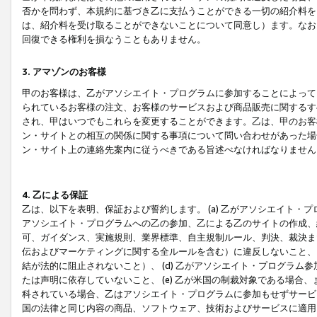
否かを問わず、本規約に基づき乙に支払うことができる一切の紹介料を
は、紹介料を受け取ることができないことについて同意し）ます。なお
回復できる権利を損なうこともありません。
3. アマゾンのお客様
甲のお客様は、乙がアソシエイト・プログラムに参加することによって
られているお客様の注文、お客様のサービスおよび商品販売に関するす
され、甲はいつでもこれらを変更することができます。乙は、甲のお客
ン・サイトとの相互の関係に関する事項について問い合わせがあった場
ン・サイト上の連絡先案内に従うべきである旨述べなければなりません
4. 乙による保証
乙は、以下を表明、保証および誓約します。 (a) 乙がアソシエイト・
アソシエイト・プログラムへの乙の参加、乙による乙のサイトの作成、
可、ガイダンス、実施規則、業界標準、自主規制ルール、判決、裁決ま
伝およびマーケティングに関する全ルールを含む）に違反しないこと、 
結が法的に阻止されないこと）、 (d) 乙がアソシエイト・プログラ
たは声明に依存していないこと、 (e) 乙が米国の制裁対象である場
科されている場合、乙はアソシエイト・プログラムに参加もせずサービス
国の法律と同じ内容の商品、ソフトウェア、技術およびサービスに適用さ