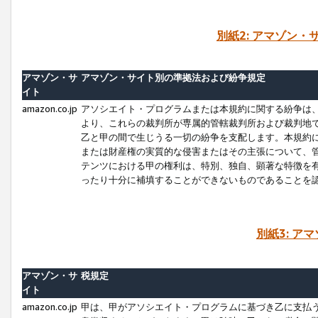
別紙2: アマゾン
アマゾン・サ
アマゾン・サイト別の準拠法および紛争規定
イト
amazon.co.jp
アソシエイト・プログラムまたは本規約に関する紛争は
より、これらの裁判所が専属的管轄裁判所および裁判地
乙と甲の間で生じうる一切の紛争を支配します。本規約
または財産権の実質的な侵害またはその主張について、
テンツにおける甲の権利は、特別、独自、顕著な特徴を
ったり十分に補填することができないものであることを
別紙3: ア
アマゾン・サ
税規定
イト
amazon.co.jp
甲は、甲がアソシエイト・プログラムに基づき乙に支払