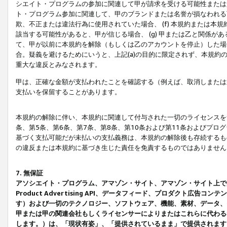
シエイト・プログラムの参加に関連して甲が請求を受ける可能性または責
ト・プログラム参加に関連して、甲のブランドまたは名誉が損なわれる可
欺、不正または違法行為に使用されていた場合、 (f) 本規約または
該当する可能性があると、甲が信じる場合、 (g) 甲または乙と関係
て、甲が以前に本規約を解除（もしくは乙のアカウントを停止）した場合
合。疑義を避けるためにいうと、上記(a)の目的に限定されず、本規約
重大な違反とみなされます。
甲は、正確な金額が支払われたことを確認する（例えば、取消しまたは
支払いを保留することがあります。
本規約の解除に伴い、本規約に関連して付与された一切のライセンスを
条、第5条、第6条、第7条、第8条、第10条および第11条およびプ
基づく支払可能だが未払いの支払義務は、本規約の解除後も存続するも
の違反または本規約に基づき生じた責任を免責するものではありません
7. 無保証
アソシエイト・プログラム、アマゾン・サイト、アマゾン・サイト上で
Product Advertising API、データフィード、プロダクト
す）および一切のテクノロジー、ソフトウェア、機能、素材、データ、
甲または甲の関連会社もしくライセンサーによりまたはこれらに代わる
します。）は、「現状有姿」、「提供されているまま」で提供されます