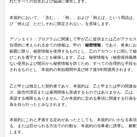
れたすべての合意および協議に優先します。
本規約において、「含む」、「例」、および「例えば」という用語は、
び「例えば、ただしそれに限定されない」を意味します。
アソシエイト・プログラムに関連して甲が乙に提供または乙がアクセス
合理的に考えられる全ての情報は、甲の「
秘密情報
」であり、将来にお
範囲に限り、秘密情報を使用するものとし、乙のアカウントに関して秘
びこれを遵守することを確保します。乙は、秘密情報を（秘密保持義務
ない使用および開示から秘密情報を防ぐため、すべての合理的な手段を
されるものとし、本規約の有効期間中及び終了後5年間適用されます。
乙と甲とは独立した契約者であり、本規約は、乙と甲または甲の関連会
ズ、販売代理店または雇用関係も形成するものではありません。乙は、
承諾する権限もありません。乙が本規約に定める事項に関連する行為を
為を自ら行ったとみなされます。
本規約にこれと矛盾する定めがあったとしても、本規約のいかなる条項
る、または罰せられる方法での行動を、本規約の当事者に誘導し、解釈
します。