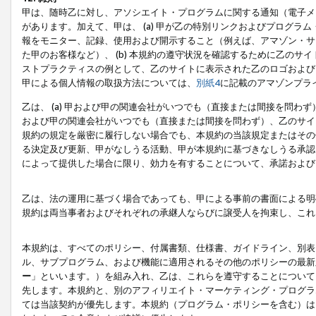
甲は、随時乙に対し、アソシエイト・プログラムに関する通知（電子メ
があります。加えて、甲は、 (a) 甲が乙の特別リンクおよびプログ
報をモニター、記録、使用および開示すること（例えば、アマゾン・サ
た甲のお客様など）、 (b) 本規約の遵守状況を確認するために乙のサイ
ストプラクティスの例として、乙のサイトに表示された乙のロゴおよび
甲による個人情報の取扱方法については、
別紙4
に記載のアマゾンプラ
乙は、 (a) 甲および甲の関連会社がいつでも（直接または間接を問わず
および甲の関連会社がいつでも（直接または間接を問わず）、乙のサイ
規約の規定を厳密に履行しない場合でも、本規約の当該規定またはその他
る決定及び更新、甲がなしうる活動、甲が本規約に基づきなしうる承認
によって提供した場合に限り、効力を有することについて、承諾および
乙は、法の運用に基づく場合であっても、甲による事前の書面による明
規約は両当事者およびそれぞれの承継人ならびに譲受人を拘束し、これ
本規約は、すべてのポリシー、付属書類、仕様書、ガイドライン、別表
ル、サブプログラム、および機能に適用されるその他のポリシーの最新
ー
」といいます。）を組み入れ、乙は、これらを遵守することについて
先します。本規約と、別のアフィリエイト・マーケティング・プログラ
ては当該契約が優先します。本規約（プログラム・ポリシーを含む）は