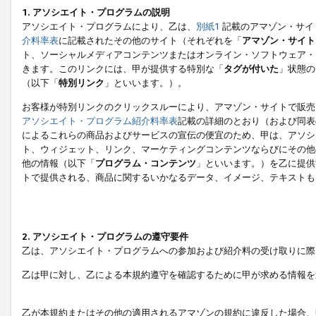
1. アソシエイト・プログラムの説明
アソシエイト・プログラムにより、乙は、
別紙1
記載のアマゾン・サイ
介料率表
に記載されたその他のサイト（それぞれを「
アマゾン・サイト
ト、ソーシャルメディアコンテンツまたはオンライン・ソフトウェア・
きます。このリンクには、甲が提供する特別な「
タグが付いた
」状態の
（以下「
特別リンク
」といいます。）。
お客様が特別リンクのクリックスルーにより、アマゾン・サイトで販売
アソシエイト・プログラム紹介料率表
記載の詳細のとおり（および同表
によるこれらの商品およびサービスの宣伝の便宜のため、甲は、アソシ
ト、ウィジェット、リンク、マーケティングコンテンツならびにその他
他の情報（以下「
プログラム・コンテンツ
」といいます。）を乙に提供
トで提供される、商品に関するいかなるデータ、イメージ、テキストも
2. アソシエイト・プログラムの遵守要件
乙は、アソシエイト・プログラムへの参加および紹介料の受け取りに際
乙は甲に対し、乙による本規約遵守を確認するために甲が求める情報を
乙が本規約またはその他の適用されるアマゾンの規約に違反した場合、