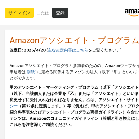
サインイン
登録
または
Amazonアソシエイト・プログラ
改定日: 2026/4/20
(
主な改定内容はこちら
をご覧ください。)
Amazonアソシエイト・プログラム参加者のための、Amazonウェブサ
申込者は
別紙1
に定める関係するアマゾンの法人（以下「
甲
」といいま
とができます。
甲のアソシエイト・マーケティング・プログラム（以下「アソシエイト
（以下、当該個人または企業を「乙」または「アソシエイト」といいま
変更せずに受け入れなければなりません。乙は、アソシエイト・サイト
シー
（第12条に定義します。）等（例えば、甲のアソシエイト・プロ
紹介料率表およびアソシエイト・プログラム商標ガイドライン）を含む本規
テンツは、Amazonのコミュニティガイドライン（報酬と引き換え
これらを注意深くご精読ください。