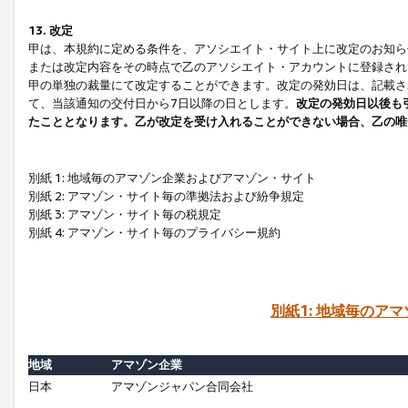
13. 改定
甲は、本規約に定める条件を、アソシエイト・サイト上に改定のお知ら
または改定内容をその時点で乙のアソシエイト・アカウントに登録され
甲の単独の裁量にて改定することができます。改定の発効日は、記載さ
て、当該通知の交付日から7日以降の日とします。
改定の発効日以後も
たこととなります。乙が改定を受け入れることができない場合、乙の唯
別紙 1: 地域毎のアマゾン企業およびアマゾン・サイト
別紙 2: アマゾン・サイト毎の準拠法および紛争規定
別紙 3: アマゾン・サイト毎の税規定
別紙 4: アマゾン・サイト毎のプライバシー規約
別紙1: 地域毎のア
地域
アマゾン企業
日本
アマゾンジャパン合同会社