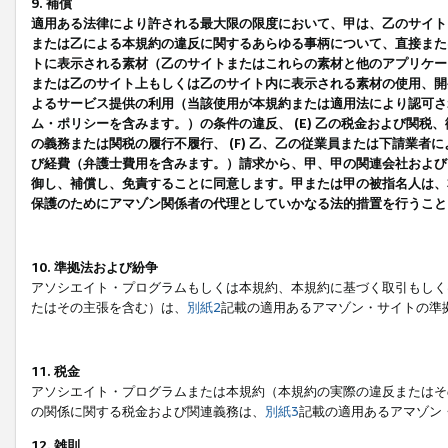
9. 補償
適用ある法律により許される最大限の限度において、甲は、乙のサイト
または乙による本規約の違反に関するあらゆる事柄について、直接または
トに表示される素材（乙のサイトまたはこれらの素材と他のアプリケーシ
または乙のサイト上もしくは乙のサイト内に表示される素材の使用、開発
よるサービス提供の利用（当該使用が本規約または適用法により認可され
ム・ポリシーを含みます。）の条件の違反、 (E) 乙の税金および関
の義務または関税の履行不履行、 (F) 乙、乙の従業員または下請業
び経費（弁護士費用を含みます。）請求から、甲、甲の関連会社および
御し、補償し、免責することに同意します。甲または甲の被指名人は、
保護のためにアマゾン関係者の代理としていかなる法的措置を行うこと
10. 準拠法および紛争
アソシエイト・プログラムもしくは本規約、本規約に基づく取引もしく
たはその主張を含む）は、
別紙2
記載の適用あるアマゾン・サイトの準
11. 税金
アソシエイト・プログラムまたは本規約（本規約の実際の違反またはそ
の関係に関する税金および関連義務は、
別紙3
記載の適用あるアマゾン
12. 雑則