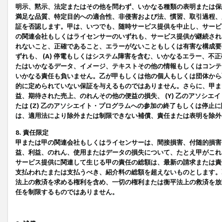
明示、黙示、法定またはその他を問わず、いかなる種類の表明または保
満足な品質、特定目的への適合性、非侵害および法、慣習、取引過程、
証を否認します。甲は、いつでも、随時サービス提供を中止し、サービ
の関連会社もしくはライセンサーのいずれも、サービス提供が継続され
れないこと、正確であること、エラーがないこともしくは有害な構成要
ずれも、 (A) 停電もしくはシステム障害を含む、いかなるエラー、不
たはいかなるデータ、イメージ、テキストその他の情報もしくはコンテ
いかなる責任も負いません。乙が甲もしくは他の個人もしくは団体から
的に定められていない保証を与えるものではありません。さらに、甲また
益、期待された売上、のれんその他の便益の損失、 (Y) 乙のアソシ
たは (Z) 乙のアソシエイト・プログラムへの参加の終了もしくは停
は、適用法により除外または制限できない補償、責任または表明を除外
8. 責任限定
甲または甲の関連会社もしくはライセンサーは、間接損害、付随的損害
益、利益、のれん、使用またはデータの損失について、たとえ甲がこれ
サービス提供に関連して生じる甲の責任の総額は、最新の請求または責
支払われたまたは支払うべき、紹介料の総額を超えないものとします。
法上の救済を求める権利を含め、一切の権利または衡平法上の救済を放
任を制限するものではありません。