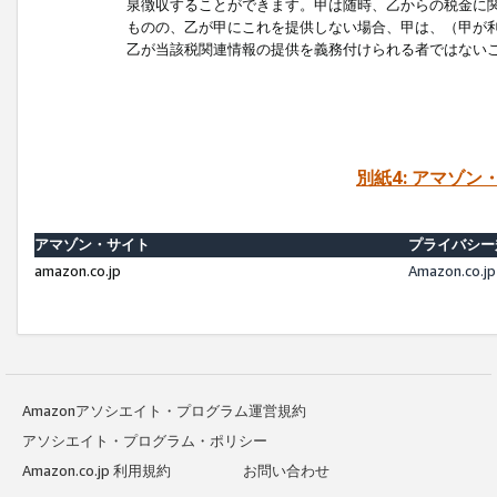
泉徴収することができます。甲は随時、乙からの税金に
ものの、乙が甲にこれを提供しない場合、甲は、（甲が
乙が当該税関連情報の提供を義務付けられる者ではない
別紙4: アマゾ
アマゾン・サイト
プライバシー
amazon.co.jp
Amazon.c
Amazonアソシエイト・プログラム運営規約
アソシエイト・プログラム・ポリシー
Amazon.co.jp 利用規約
お問い合わせ