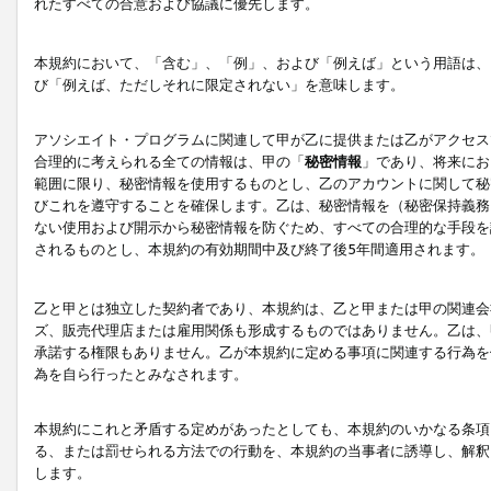
れたすべての合意および協議に優先します。
本規約において、「含む」、「例」、および「例えば」という用語は、
び「例えば、ただしそれに限定されない」を意味します。
アソシエイト・プログラムに関連して甲が乙に提供または乙がアクセス
合理的に考えられる全ての情報は、甲の「
秘密情報
」であり、将来にお
範囲に限り、秘密情報を使用するものとし、乙のアカウントに関して秘
びこれを遵守することを確保します。乙は、秘密情報を（秘密保持義務
ない使用および開示から秘密情報を防ぐため、すべての合理的な手段を
されるものとし、本規約の有効期間中及び終了後5年間適用されます。
乙と甲とは独立した契約者であり、本規約は、乙と甲または甲の関連会
ズ、販売代理店または雇用関係も形成するものではありません。乙は、
承諾する権限もありません。乙が本規約に定める事項に関連する行為を
為を自ら行ったとみなされます。
本規約にこれと矛盾する定めがあったとしても、本規約のいかなる条項
る、または罰せられる方法での行動を、本規約の当事者に誘導し、解釈
します。