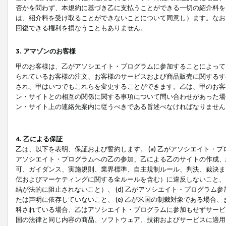
否かを問わず、本規約に基づき乙に支払うことができる一切の紹介料を
は、紹介料を受け取ることができないことについて同意し）ます。なお
回復できる権利を損なうこともありません。
3. アマゾンのお客様
甲のお客様は、乙がアソシエイト・プログラムに参加することによって
られているお客様の注文、お客様のサービスおよび商品販売に関するす
され、甲はいつでもこれらを変更することができます。乙は、甲のお客
ン・サイトとの相互の関係に関する事項について問い合わせがあった場
ン・サイト上の連絡先案内に従うべきである旨述べなければなりません
4. 乙による保証
乙は、以下を表明、保証および誓約します。 (a) 乙がアソシエイト・
アソシエイト・プログラムへの乙の参加、乙による乙のサイトの作成、
可、ガイダンス、実施規則、業界標準、自主規制ルール、判決、裁決ま
伝およびマーケティングに関する全ルールを含む）に違反しないこと、 
結が法的に阻止されないこと）、 (d) 乙がアソシエイト・プログラ
たは声明に依存していないこと、 (e) 乙が米国の制裁対象である場
科されている場合、乙はアソシエイト・プログラムに参加もせずサービス
国の法律と同じ内容の商品、ソフトウェア、技術およびサービスに適用さ