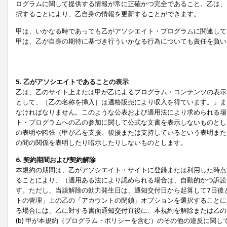
ログラムに関して提供する情報が常に正確かつ完全であること。乙は、
択することにより、乙自身の情報を更新することができます。
甲は、いかなる時であっても乙がアソシエイト・プログラムに関連して
甲は、乙が自身の期待に基づき行ういかなる行為についても責任を負い
5. 乙がアソシエイトであることの表示
乙は、乙のサイト上または甲が乙によるプログラム・コンテンツの表示ま
として、［乙の名称を挿入］は適格販売により収入を得ています。」ま
なければなりません。このような公表および適用法により求められる場
ト・プログラムへの乙の参加に関して公式な文書を表示しないものとし
の表明や誇張（甲が乙を支援、後援または支持しているという表明また
の間の関係を表明したり暗示したりしないものとします。
6. 契約期間および契約解除
本規約の期間は、乙がアソシエイト・サイトに登録または利用した時点
ることにより、（適用ある法により認められる場合は、自動的かつ訴訟
す。ただし、当該解除の効力発生日は、通知交付日から起算して7日後
トの管理」上の乙の「アカウントの閉鎖」オプションを選択することに
る場合には、乙に対する書面通知交付直後に、本規約を解除または乙のア
(b) 甲が本規約（プログラム・ポリシーを含む）のその他の違反に関し