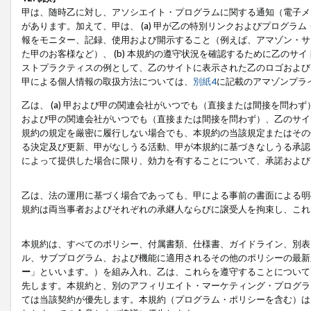
甲は、随時乙に対し、アソシエイト・プログラムに関する通知（電子メ
があります。加えて、甲は、 (a) 甲が乙の特別リンクおよびプログ
報をモニター、記録、使用および開示すること（例えば、アマゾン・サ
た甲のお客様など）、 (b) 本規約の遵守状況を確認するために乙のサイ
ストプラクティスの例として、乙のサイトに表示された乙のロゴおよび
甲による個人情報の取扱方法については、
別紙4
に記載のアマゾンプラ
乙は、 (a) 甲および甲の関連会社がいつでも（直接または間接を問わず
および甲の関連会社がいつでも（直接または間接を問わず）、乙のサイ
規約の規定を厳密に履行しない場合でも、本規約の当該規定またはその他
る決定及び更新、甲がなしうる活動、甲が本規約に基づきなしうる承認
によって提供した場合に限り、効力を有することについて、承諾および
乙は、法の運用に基づく場合であっても、甲による事前の書面による明
規約は両当事者およびそれぞれの承継人ならびに譲受人を拘束し、これ
本規約は、すべてのポリシー、付属書類、仕様書、ガイドライン、別表
ル、サブプログラム、および機能に適用されるその他のポリシーの最新
ー
」といいます。）を組み入れ、乙は、これらを遵守することについて
先します。本規約と、別のアフィリエイト・マーケティング・プログラ
ては当該契約が優先します。本規約（プログラム・ポリシーを含む）は