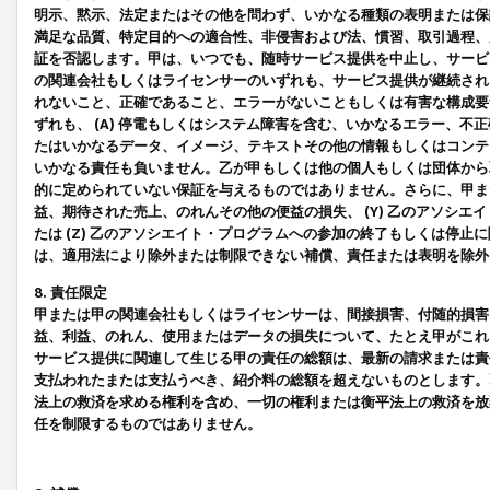
明示、黙示、法定またはその他を問わず、いかなる種類の表明または保
満足な品質、特定目的への適合性、非侵害および法、慣習、取引過程、
証を否認します。甲は、いつでも、随時サービス提供を中止し、サービ
の関連会社もしくはライセンサーのいずれも、サービス提供が継続され
れないこと、正確であること、エラーがないこともしくは有害な構成要
ずれも、 (A) 停電もしくはシステム障害を含む、いかなるエラー、不
たはいかなるデータ、イメージ、テキストその他の情報もしくはコンテ
いかなる責任も負いません。乙が甲もしくは他の個人もしくは団体から
的に定められていない保証を与えるものではありません。さらに、甲また
益、期待された売上、のれんその他の便益の損失、 (Y) 乙のアソシ
たは (Z) 乙のアソシエイト・プログラムへの参加の終了もしくは停
は、適用法により除外または制限できない補償、責任または表明を除外
8. 責任限定
甲または甲の関連会社もしくはライセンサーは、間接損害、付随的損害
益、利益、のれん、使用またはデータの損失について、たとえ甲がこれ
サービス提供に関連して生じる甲の責任の総額は、最新の請求または責
支払われたまたは支払うべき、紹介料の総額を超えないものとします。
法上の救済を求める権利を含め、一切の権利または衡平法上の救済を放
任を制限するものではありません。