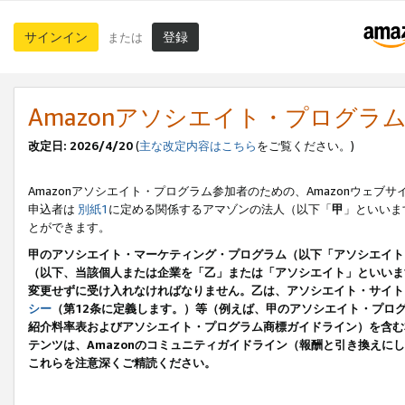
サインイン
登録
または
Amazonアソシエイト・プログラ
改定日: 2026/4/20
(
主な改定内容はこちら
をご覧ください。)
Amazonアソシエイト・プログラム参加者のための、Amazonウェブサ
申込者は
別紙1
に定める関係するアマゾンの法人（以下「
甲
」といいま
とができます。
甲のアソシエイト・マーケティング・プログラム（以下「アソシエイト
（以下、当該個人または企業を「乙」または「アソシエイト」といいま
変更せずに受け入れなければなりません。乙は、アソシエイト・サイト
シー
（第12条に定義します。）等（例えば、甲のアソシエイト・プロ
紹介料率表およびアソシエイト・プログラム商標ガイドライン）を含む本規
テンツは、Amazonのコミュニティガイドライン（報酬と引き換え
これらを注意深くご精読ください。