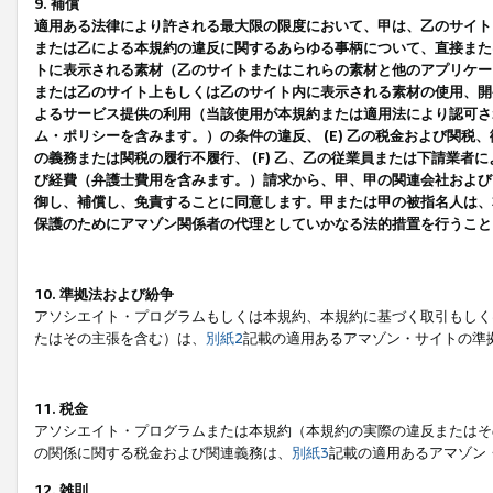
9. 補償
適用ある法律により許される最大限の限度において、甲は、乙のサイト
または乙による本規約の違反に関するあらゆる事柄について、直接または
トに表示される素材（乙のサイトまたはこれらの素材と他のアプリケーシ
または乙のサイト上もしくは乙のサイト内に表示される素材の使用、開発
よるサービス提供の利用（当該使用が本規約または適用法により認可され
ム・ポリシーを含みます。）の条件の違反、 (E) 乙の税金および関
の義務または関税の履行不履行、 (F) 乙、乙の従業員または下請業
び経費（弁護士費用を含みます。）請求から、甲、甲の関連会社および
御し、補償し、免責することに同意します。甲または甲の被指名人は、
保護のためにアマゾン関係者の代理としていかなる法的措置を行うこと
10. 準拠法および紛争
アソシエイト・プログラムもしくは本規約、本規約に基づく取引もしく
たはその主張を含む）は、
別紙2
記載の適用あるアマゾン・サイトの準
11. 税金
アソシエイト・プログラムまたは本規約（本規約の実際の違反またはそ
の関係に関する税金および関連義務は、
別紙3
記載の適用あるアマゾン
12. 雑則