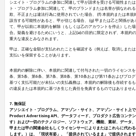
シエイト・プログラムの参加に関連して甲が請求を受ける可能性または責
ト・プログラム参加に関連して、甲のブランドまたは名誉が損なわれる可
欺、不正または違法行為に使用されていた場合、 (f) 本規約または
該当する可能性があると、甲が信じる場合、 (g) 甲または乙と関係
て、甲が以前に本規約を解除（もしくは乙のアカウントを停止）した場合
合。疑義を避けるためにいうと、上記(a)の目的に限定されず、本規約
重大な違反とみなされます。
甲は、正確な金額が支払われたことを確認する（例えば、取消しまたは
支払いを保留することがあります。
本規約の解除に伴い、本規約に関連して付与された一切のライセンスを
条、第5条、第6条、第7条、第8条、第10条および第11条およびプ
基づく支払可能だが未払いの支払義務は、本規約の解除後も存続するも
の違反または本規約に基づき生じた責任を免責するものではありません
7. 無保証
アソシエイト・プログラム、アマゾン・サイト、アマゾン・サイト上で
Product Advertising API、データフィード、プロダクト
す）および一切のテクノロジー、ソフトウェア、機能、素材、データ、
甲または甲の関連会社もしくライセンサーによりまたはこれらに代わる
します。）は、「現状有姿」、「提供されているまま」で提供されます