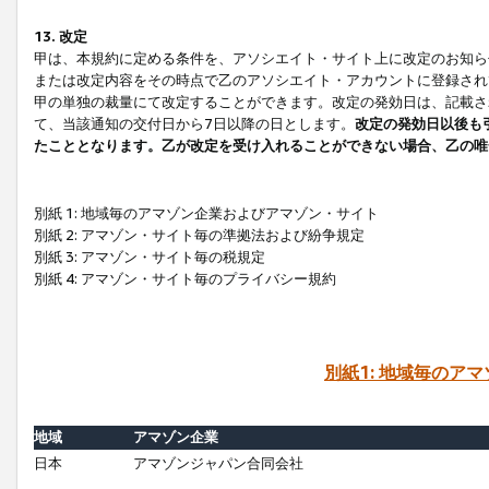
13. 改定
甲は、本規約に定める条件を、アソシエイト・サイト上に改定のお知ら
または改定内容をその時点で乙のアソシエイト・アカウントに登録され
甲の単独の裁量にて改定することができます。改定の発効日は、記載さ
て、当該通知の交付日から7日以降の日とします。
改定の発効日以後も
たこととなります。乙が改定を受け入れることができない場合、乙の唯
別紙 1: 地域毎のアマゾン企業およびアマゾン・サイト
別紙 2: アマゾン・サイト毎の準拠法および紛争規定
別紙 3: アマゾン・サイト毎の税規定
別紙 4: アマゾン・サイト毎のプライバシー規約
別紙1: 地域毎のア
地域
アマゾン企業
日本
アマゾンジャパン合同会社