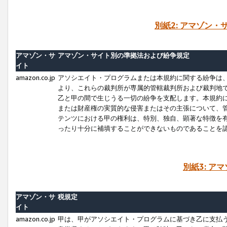
別紙2: アマゾン
アマゾン・サ
アマゾン・サイト別の準拠法および紛争規定
イト
amazon.co.jp
アソシエイト・プログラムまたは本規約に関する紛争は
より、これらの裁判所が専属的管轄裁判所および裁判地
乙と甲の間で生じうる一切の紛争を支配します。本規約
または財産権の実質的な侵害またはその主張について、
テンツにおける甲の権利は、特別、独自、顕著な特徴を
ったり十分に補填することができないものであることを
別紙3: ア
アマゾン・サ
税規定
イト
amazon.co.jp
甲は、甲がアソシエイト・プログラムに基づき乙に支払