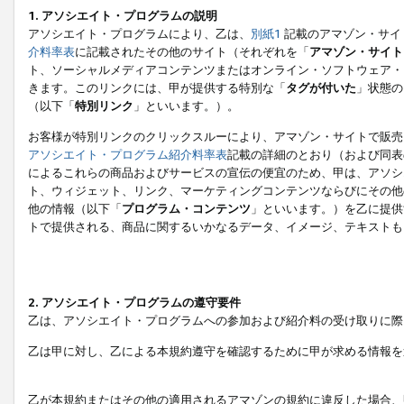
1. アソシエイト・プログラムの説明
アソシエイト・プログラムにより、乙は、
別紙1
記載のアマゾン・サイ
介料率表
に記載されたその他のサイト（それぞれを「
アマゾン・サイト
ト、ソーシャルメディアコンテンツまたはオンライン・ソフトウェア・
きます。このリンクには、甲が提供する特別な「
タグが付いた
」状態の
（以下「
特別リンク
」といいます。）。
お客様が特別リンクのクリックスルーにより、アマゾン・サイトで販売
アソシエイト・プログラム紹介料率表
記載の詳細のとおり（および同表
によるこれらの商品およびサービスの宣伝の便宜のため、甲は、アソシ
ト、ウィジェット、リンク、マーケティングコンテンツならびにその他
他の情報（以下「
プログラム・コンテンツ
」といいます。）を乙に提供
トで提供される、商品に関するいかなるデータ、イメージ、テキストも
2. アソシエイト・プログラムの遵守要件
乙は、アソシエイト・プログラムへの参加および紹介料の受け取りに際
乙は甲に対し、乙による本規約遵守を確認するために甲が求める情報を
乙が本規約またはその他の適用されるアマゾンの規約に違反した場合、