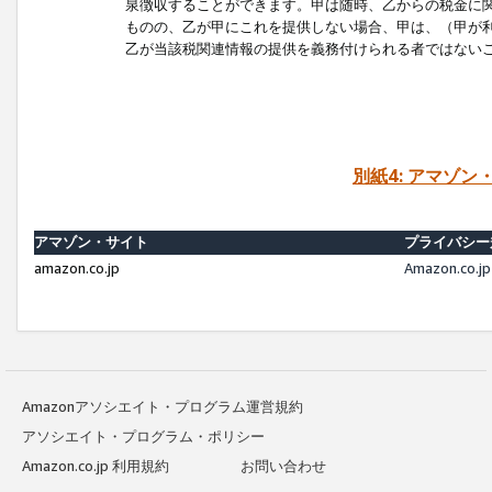
泉徴収することができます。甲は随時、乙からの税金に
ものの、乙が甲にこれを提供しない場合、甲は、（甲が
乙が当該税関連情報の提供を義務付けられる者ではない
別紙4: アマゾ
アマゾン・サイト
プライバシー
amazon.co.jp
Amazon.c
Amazonアソシエイト・プログラム運営規約
アソシエイト・プログラム・ポリシー
Amazon.co.jp 利用規約
お問い合わせ