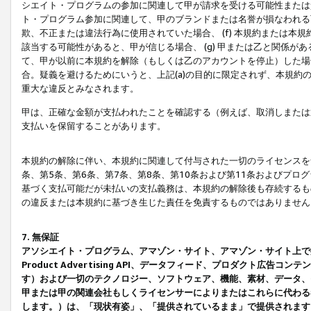
シエイト・プログラムの参加に関連して甲が請求を受ける可能性または責
ト・プログラム参加に関連して、甲のブランドまたは名誉が損なわれる可
欺、不正または違法行為に使用されていた場合、 (f) 本規約または
該当する可能性があると、甲が信じる場合、 (g) 甲または乙と関係
て、甲が以前に本規約を解除（もしくは乙のアカウントを停止）した場合
合。疑義を避けるためにいうと、上記(a)の目的に限定されず、本規約
重大な違反とみなされます。
甲は、正確な金額が支払われたことを確認する（例えば、取消しまたは
支払いを保留することがあります。
本規約の解除に伴い、本規約に関連して付与された一切のライセンスを
条、第5条、第6条、第7条、第8条、第10条および第11条およびプ
基づく支払可能だが未払いの支払義務は、本規約の解除後も存続するも
の違反または本規約に基づき生じた責任を免責するものではありません
7. 無保証
アソシエイト・プログラム、アマゾン・サイト、アマゾン・サイト上で
Product Advertising API、データフィード、プロダクト
す）および一切のテクノロジー、ソフトウェア、機能、素材、データ、
甲または甲の関連会社もしくライセンサーによりまたはこれらに代わる
します。）は、「現状有姿」、「提供されているまま」で提供されます