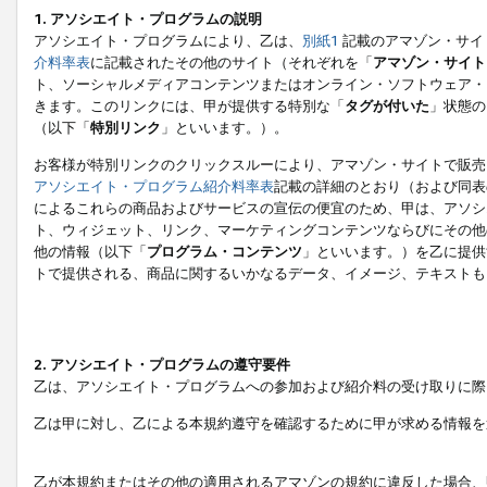
1. アソシエイト・プログラムの説明
アソシエイト・プログラムにより、乙は、
別紙1
記載のアマゾン・サイ
介料率表
に記載されたその他のサイト（それぞれを「
アマゾン・サイト
ト、ソーシャルメディアコンテンツまたはオンライン・ソフトウェア・
きます。このリンクには、甲が提供する特別な「
タグが付いた
」状態の
（以下「
特別リンク
」といいます。）。
お客様が特別リンクのクリックスルーにより、アマゾン・サイトで販売
アソシエイト・プログラム紹介料率表
記載の詳細のとおり（および同表
によるこれらの商品およびサービスの宣伝の便宜のため、甲は、アソシ
ト、ウィジェット、リンク、マーケティングコンテンツならびにその他
他の情報（以下「
プログラム・コンテンツ
」といいます。）を乙に提供
トで提供される、商品に関するいかなるデータ、イメージ、テキストも
2. アソシエイト・プログラムの遵守要件
乙は、アソシエイト・プログラムへの参加および紹介料の受け取りに際
乙は甲に対し、乙による本規約遵守を確認するために甲が求める情報を
乙が本規約またはその他の適用されるアマゾンの規約に違反した場合、