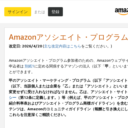
サインイン
登録
または
Amazonアソシエイト・プログラ
改定日: 2026/4/20
(
主な改定内容はこちら
をご覧ください。)
Amazonアソシエイト・プログラム参加者のための、Amazonウェブサ
申込者は
別紙1
に定める関係するアマゾンの法人（以下「
甲
」といいま
とができます。
甲のアソシエイト・マーケティング・プログラム（以下「アソシエイト
（以下、当該個人または企業を「乙」または「アソシエイト」といいま
変更せずに受け入れなければなりません。乙は、アソシエイト・サイト
シー
（第12条に定義します。）等（例えば、甲のアソシエイト・プロ
紹介料率表およびアソシエイト・プログラム商標ガイドライン）を含む本規
テンツは、Amazonのコミュニティガイドライン（報酬と引き換え
これらを注意深くご精読ください。