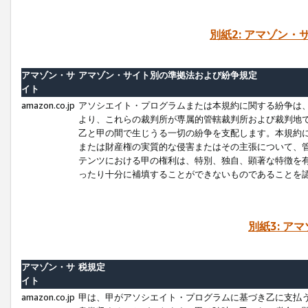
別紙2: アマゾン
アマゾン・サ
アマゾン・サイト別の準拠法および紛争規定
イト
amazon.co.jp
アソシエイト・プログラムまたは本規約に関する紛争は
より、これらの裁判所が専属的管轄裁判所および裁判地
乙と甲の間で生じうる一切の紛争を支配します。本規約
または財産権の実質的な侵害またはその主張について、
テンツにおける甲の権利は、特別、独自、顕著な特徴を
ったり十分に補填することができないものであることを
別紙3: ア
アマゾン・サ
税規定
イト
amazon.co.jp
甲は、甲がアソシエイト・プログラムに基づき乙に支払