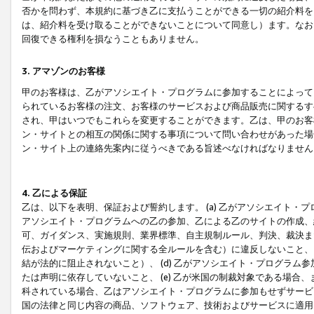
否かを問わず、本規約に基づき乙に支払うことができる一切の紹介料を
は、紹介料を受け取ることができないことについて同意し）ます。なお
回復できる権利を損なうこともありません。
3. アマゾンのお客様
甲のお客様は、乙がアソシエイト・プログラムに参加することによって
られているお客様の注文、お客様のサービスおよび商品販売に関するす
され、甲はいつでもこれらを変更することができます。乙は、甲のお客
ン・サイトとの相互の関係に関する事項について問い合わせがあった場
ン・サイト上の連絡先案内に従うべきである旨述べなければなりません
4. 乙による保証
乙は、以下を表明、保証および誓約します。 (a) 乙がアソシエイト・
アソシエイト・プログラムへの乙の参加、乙による乙のサイトの作成、
可、ガイダンス、実施規則、業界標準、自主規制ルール、判決、裁決ま
伝およびマーケティングに関する全ルールを含む）に違反しないこと、 
結が法的に阻止されないこと）、 (d) 乙がアソシエイト・プログラ
たは声明に依存していないこと、 (e) 乙が米国の制裁対象である場
科されている場合、乙はアソシエイト・プログラムに参加もせずサービス
国の法律と同じ内容の商品、ソフトウェア、技術およびサービスに適用さ