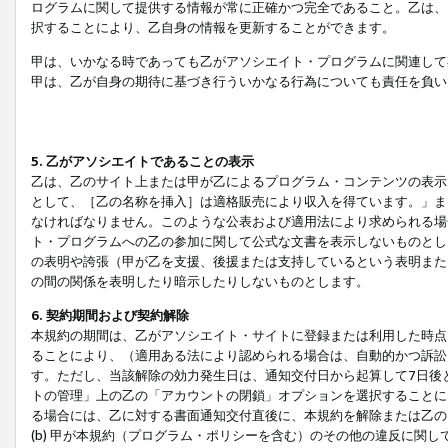
ログラムに関して提供する情報が常に正確かつ完全であること。乙は、
択することにより、乙自身の情報を更新することができます。
甲は、いかなる時であっても乙がアソシエイト・プログラムに関連して
甲は、乙が自身の期待に基づき行ういかなる行為についても責任を負い
5. 乙がアソシエイトであることの表示
乙は、乙のサイト上または甲が乙によるプログラム・コンテンツの表示ま
として、［乙の名称を挿入］は適格販売により収入を得ています。」ま
なければなりません。このような公表および適用法により求められる場
ト・プログラムへの乙の参加に関して公式な文書を表示しないものとし
の表明や誇張（甲が乙を支援、後援または支持しているという表明また
の間の関係を表明したり暗示したりしないものとします。
6. 契約期間および契約解除
本規約の期間は、乙がアソシエイト・サイトに登録または利用した時点
ることにより、（適用ある法により認められる場合は、自動的かつ訴訟
す。ただし、当該解除の効力発生日は、通知交付日から起算して7日後
トの管理」上の乙の「アカウントの閉鎖」オプションを選択することに
る場合には、乙に対する書面通知交付直後に、本規約を解除または乙のア
(b) 甲が本規約（プログラム・ポリシーを含む）のその他の違反に関し