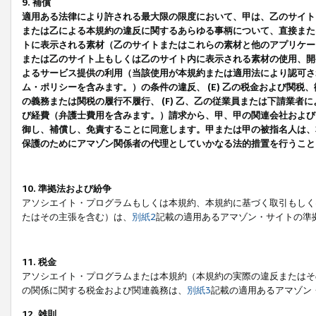
9. 補償
適用ある法律により許される最大限の限度において、甲は、乙のサイト
または乙による本規約の違反に関するあらゆる事柄について、直接または
トに表示される素材（乙のサイトまたはこれらの素材と他のアプリケーシ
または乙のサイト上もしくは乙のサイト内に表示される素材の使用、開発
よるサービス提供の利用（当該使用が本規約または適用法により認可され
ム・ポリシーを含みます。）の条件の違反、 (E) 乙の税金および関
の義務または関税の履行不履行、 (F) 乙、乙の従業員または下請業
び経費（弁護士費用を含みます。）請求から、甲、甲の関連会社および
御し、補償し、免責することに同意します。甲または甲の被指名人は、
保護のためにアマゾン関係者の代理としていかなる法的措置を行うこと
10. 準拠法および紛争
アソシエイト・プログラムもしくは本規約、本規約に基づく取引もしく
たはその主張を含む）は、
別紙2
記載の適用あるアマゾン・サイトの準
11. 税金
アソシエイト・プログラムまたは本規約（本規約の実際の違反またはそ
の関係に関する税金および関連義務は、
別紙3
記載の適用あるアマゾン
12. 雑則