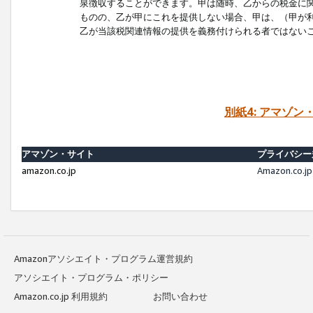
泉徴収することができます。甲は随時、乙からの税金に
ものの、乙が甲にこれを提供しない場合、甲は、（甲が
乙が当該税関連情報の提供を義務付けられる者ではない
別紙4: アマゾ
アマゾン・サイト
プライバシー
amazon.co.jp
Amazon.c
Amazonアソシエイト・プログラム運営規約
アソシエイト・プログラム・ポリシー
Amazon.co.jp 利用規約
お問い合わせ