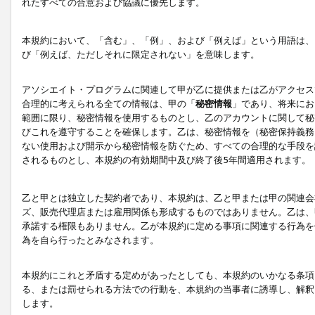
れたすべての合意および協議に優先します。
本規約において、「含む」、「例」、および「例えば」という用語は、
び「例えば、ただしそれに限定されない」を意味します。
アソシエイト・プログラムに関連して甲が乙に提供または乙がアクセス
合理的に考えられる全ての情報は、甲の「
秘密情報
」であり、将来にお
範囲に限り、秘密情報を使用するものとし、乙のアカウントに関して秘
びこれを遵守することを確保します。乙は、秘密情報を（秘密保持義務
ない使用および開示から秘密情報を防ぐため、すべての合理的な手段を
されるものとし、本規約の有効期間中及び終了後5年間適用されます。
乙と甲とは独立した契約者であり、本規約は、乙と甲または甲の関連会
ズ、販売代理店または雇用関係も形成するものではありません。乙は、
承諾する権限もありません。乙が本規約に定める事項に関連する行為を
為を自ら行ったとみなされます。
本規約にこれと矛盾する定めがあったとしても、本規約のいかなる条項
る、または罰せられる方法での行動を、本規約の当事者に誘導し、解釈
します。