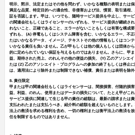
明示、黙示、法定またはその他を問わず、いかなる種類の表明または保
満足な品質、特定目的への適合性、非侵害および法、慣習、取引過程、
証を否認します。甲は、いつでも、随時サービス提供を中止し、サービ
の関連会社もしくはライセンサーのいずれも、サービス提供が継続され
れないこと、正確であること、エラーがないこともしくは有害な構成要
ずれも、 (A) 停電もしくはシステム障害を含む、いかなるエラー、不
たはいかなるデータ、イメージ、テキストその他の情報もしくはコンテ
いかなる責任も負いません。乙が甲もしくは他の個人もしくは団体から
的に定められていない保証を与えるものではありません。さらに、甲また
益、期待された売上、のれんその他の便益の損失、 (Y) 乙のアソシ
たは (Z) 乙のアソシエイト・プログラムへの参加の終了もしくは停
は、適用法により除外または制限できない補償、責任または表明を除外
8. 責任限定
甲または甲の関連会社もしくはライセンサーは、間接損害、付随的損害
益、利益、のれん、使用またはデータの損失について、たとえ甲がこれ
サービス提供に関連して生じる甲の責任の総額は、最新の請求または責
支払われたまたは支払うべき、紹介料の総額を超えないものとします。
法上の救済を求める権利を含め、一切の権利または衡平法上の救済を放
任を制限するものではありません。