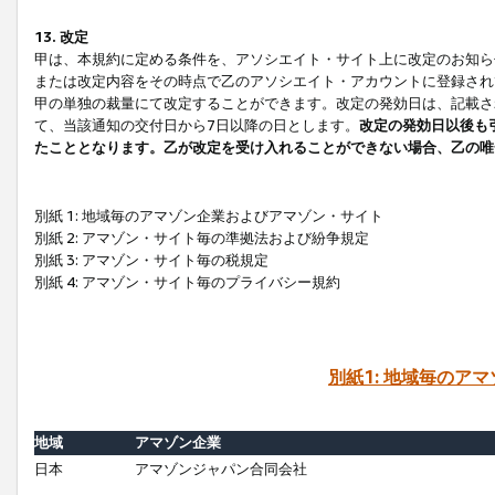
13. 改定
甲は、本規約に定める条件を、アソシエイト・サイト上に改定のお知ら
または改定内容をその時点で乙のアソシエイト・アカウントに登録され
甲の単独の裁量にて改定することができます。改定の発効日は、記載さ
て、当該通知の交付日から7日以降の日とします。
改定の発効日以後も
たこととなります。乙が改定を受け入れることができない場合、乙の唯
別紙 1: 地域毎のアマゾン企業およびアマゾン・サイト
別紙 2: アマゾン・サイト毎の準拠法および紛争規定
別紙 3: アマゾン・サイト毎の税規定
別紙 4: アマゾン・サイト毎のプライバシー規約
別紙1: 地域毎のア
地域
アマゾン企業
日本
アマゾンジャパン合同会社