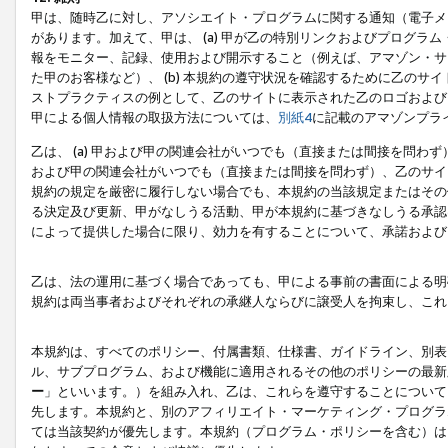
甲は、随時乙に対し、アソシエイト・プログラムに関する通知（電子メ
があります。加えて、甲は、 (a) 甲が乙の特別リンクおよびプログ
報をモニター、記録、使用および開示すること（例えば、アマゾン・サ
た甲のお客様など）、 (b) 本規約の遵守状況を確認するために乙のサイ
ストプラクティスの例として、乙のサイトに表示された乙のロゴおよび
甲による個人情報の取扱方法については、
別紙4
に記載のアマゾンプラ
乙は、 (a) 甲および甲の関連会社がいつでも（直接または間接を問わず
および甲の関連会社がいつでも（直接または間接を問わず）、乙のサイ
規約の規定を厳密に履行しない場合でも、本規約の当該規定またはその他
る決定及び更新、甲がなしうる活動、甲が本規約に基づきなしうる承認
によって提供した場合に限り、効力を有することについて、承諾および
乙は、法の運用に基づく場合であっても、甲による事前の書面による明
規約は両当事者およびそれぞれの承継人ならびに譲受人を拘束し、これ
本規約は、すべてのポリシー、付属書類、仕様書、ガイドライン、別表
ル、サブプログラム、および機能に適用されるその他のポリシーの最新
ー
」といいます。）を組み入れ、乙は、これらを遵守することについて
先します。本規約と、別のアフィリエイト・マーケティング・プログラ
ては当該契約が優先します。本規約（プログラム・ポリシーを含む）は