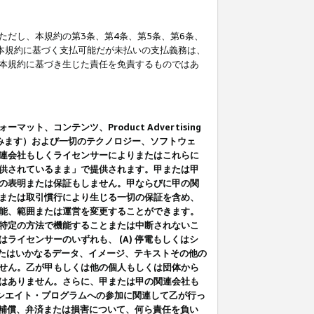
だし、本規約の第3条、第4条、第5条、第6条、
に本規約に基づく支払可能だが未払いの支払義務は、
本規約に基づき生じた責任を免責するものではあ
コンテンツ、Product Advertising
みます）および一切のテクノロジー、ソフトウェ
連会社もしくライセンサーによりまたはこれらに
供されているまま」で提供されます。甲または甲
の表明または保証もしません。甲ならびに甲の関
または取引慣行により生じる一切の保証を含め、
能、範囲または運営を変更することができます。
特定の方法で機能することまたは中断されないこ
イセンサーのいずれも、 (A) 停電もしくはシ
またはいかなるデータ、イメージ、テキストその他の
せん。乙が甲もしくは他の個人もしくは団体から
はありません。さらに、甲または甲の関連会社も
アソシエイト・プログラムへの参加に関連して乙が行っ
る補償、弁済または損害について、何ら責任を負い