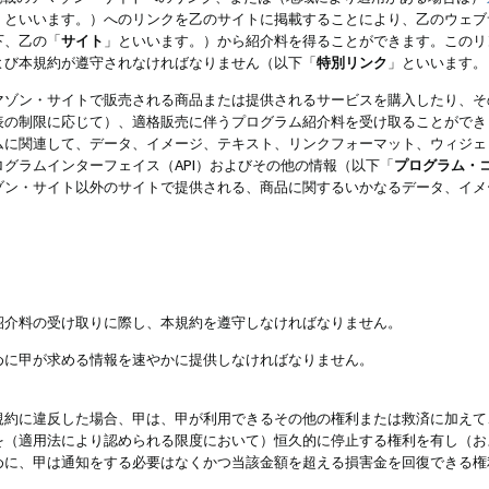
」といいます。）へのリンクを乙のサイトに掲載することにより、乙のウェブ
下、乙の「
サイト
」といいます。）から紹介料を得ることができます。このリ
よび本規約が遵守されなければなりません（以下「
特別リンク
」といいます。
マゾン・サイトで販売される商品または提供されるサービスを購入したり、そ
表の制限に応じて）、適格販売に伴うプログラム紹介料を受け取ることができ
ムに関連して、データ、イメージ、テキスト、リンクフォーマット、ウィジェ
グラムインターフェイス（API）およびその他の情報（以下「
プログラム・
ゾン・サイト以外のサイトで提供される、商品に関するいかなるデータ、イメ
紹介料の受け取りに際し、本規約を遵守しなければなりません。
めに甲が求める情報を速やかに提供しなければなりません。
規約に違反した場合、甲は、甲が利用できるその他の権利または救済に加えて
を（適用法により認められる限度において）恒久的に停止する権利を有し（お
めに、甲は通知をする必要はなくかつ当該金額を超える損害金を回復できる権