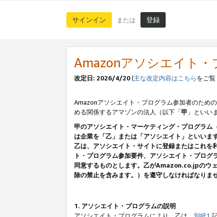
サインイン
登録
または
Amazonアソシエイト
改定日: 2026/4/20
(
主な改定内容はこちら
をご覧
Amazonアソシエイト・プログラム参加者のための
める関係するアマゾンの法人（以下「
甲
」といい
甲のアソシエイト・マーケティング・プログラム
は企業を「乙」または「アソシエイト」といいま
乙は、アソシエイト・サイトに登録またはこれを
ト・プログラム参加要件、アソシエイト・プログラ
同意するものとします。乙がAmazon.co.j
除の禁止を含みます。）を遵守しなければなりま
1. アソシエイト・プログラムの説明
アソシエイト・プログラムにより、乙は、
別紙1
記