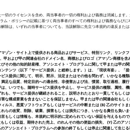
一切のライセンスを含め、両当事者の一切の権利および義務は消滅します。た
ログラム・ポリシーの記載に基づく両当事者のすべての権利および義務ならび
の解除は、いずれの当事者についても、当該解除に先立つ本規約の違反または
ン・サイト上で提供される商品およびサービス、特別リンク、リンクフォーマット、
ツ、甲および甲の関連会社のドメイン名、商標およびロゴ（アマゾン商標を含
よびその他の知的財産権、アソシエイト・プログラムに関して甲または甲の関
コンテンツ（以下「サービス提供」と総称します。）は、「現状有姿」、「提
ービス提供に関して、明示、黙示、法定またはその他を問わず、いかなる種類
、満足な品質、特定目的への適合性、非侵害および法、慣習、取引過程、履行
甲は、いつでも、随時サービス提供を中止し、サービス提供の種類、属性、機
ずれも、サービス提供が継続されること、説明されたとおり一貫してもしくは
害な構成要素を含まないことを保証しません。甲または甲の関連会社もしくはラ
ィルス、悪質ソフトウェアもしくはサービスの中断または (B) 乙のサイト
これらの改変、削除、破棄、損害もしくは損失につき、いかなる責任も負いま
助言もしくは情報も、本規約に明示的に定められていない保証を与えるもので
利益もしくは収益、期待された売上、のれんその他の便益の損失、 (Y) 乙の
) 乙のアソシエイト・プログラムへの参加の終了もしくは停止に関連して生じ