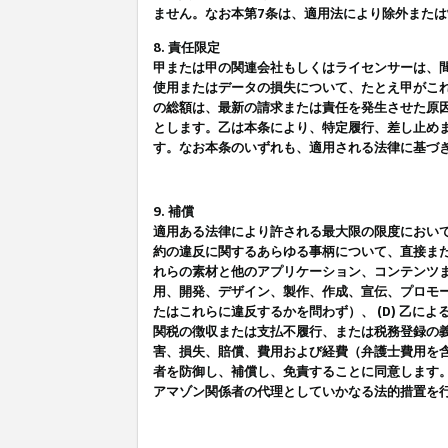
ません。なお本第7条は、適用法により除外また
8. 責任限定
甲または甲の関連会社もしくはライセンサーは、
使用またはデータの損失について、たとえ甲がこ
の総額は、最新の請求または責任を発生させた原
とします。乙は本条により、特定履行、差し止め
す。なお本条のいずれも、適用される法律に基づ
9. 補償
適用ある法律により許される最大限の限度におい
約の違反に関するあらゆる事柄について、直接また
れらの素材と他のアプリケーション、コンテンツま
用、開発、デザイン、製作、作成、宣伝、プロモー
たはこれらに違反するかを問わず）、 (D) 乙に
関税の徴収または支払不履行、または税務登録の義
害、損失、賠償、費用および経費（弁護士費用を
者を防御し、補償し、免責することに同意します
アマゾン関係者の代理としていかなる法的措置を