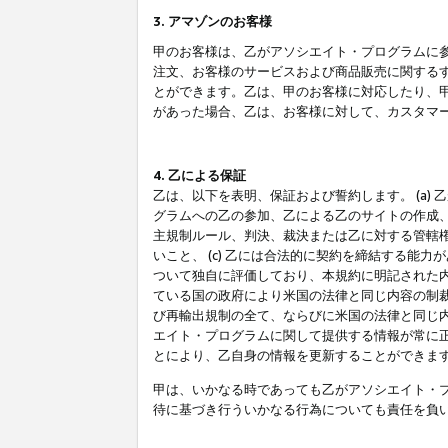
3. アマゾンのお客様
甲のお客様は、乙がアソシエイト・プログラムに
注文、お客様のサービスおよび商品販売に関する
とができます。乙は、甲のお客様に対応したり、
があった場合、乙は、お客様に対して、カスタマ
4. 乙による保証
乙は、以下を表明、保証および誓約します。 (a)
グラムへの乙の参加、乙による乙のサイトの作成
主規制ルール、判決、裁決または乙に対する管轄
いこと、 (c) 乙には合法的に契約を締結する能
ついて独自に評価しており、本規約に明記された内
ている国の政府により米国の法律と同じ内容の制裁
び再輸出規制の全て、ならびに米国の法律と同じ内
エイト・プログラムに関して提供する情報が常に
とにより、乙自身の情報を更新することができま
甲は、いかなる時であっても乙がアソシエイト・
待に基づき行ういかなる行為についても責任を負