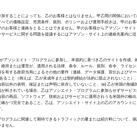
参加することによっても、乙のお客様とはなりません。甲乙間の関係において
すべての価格設定、売買条件、規則、ポリシーおよび運用手続きは、甲のお客
甲のお客様と連絡をとることはできません。甲のお客様からアマゾン・サイト
ーサービスに関する問題を提議するにはアマゾン・サイト上の連絡先案内に従
 乙がアソシエイト・プログラムに参加し、本規約に基づき乙のサイトを作成、維
、維持または運営が、適用される法律、条令、ルール、規則、命令、ライセン
権を有する政府当局によるその他の要件（連絡、データ保護、宣伝およびマー
力があること（例えば、乙が未成年または契約締結が法的に阻止されないこと）、 
容以外の表明、保証または声明に依存していないこと、 (e) 乙が米国の制
が科されている場合、乙はアソシエイト・プログラムに参加もせずサービス提供
容の商品、ソフトウェア、技術およびサービスに適用されうる米国外の輸出およ
正確かつ完全であること。乙は、アソシエイト・サイト上の乙のアカウントに
す。
プログラムに関連して期待できるトラフィックの量または紹介料について、保
いません。