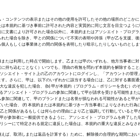
・コンテンツの表示またはその他の使用を許可したその他の場所のどこかに、
たは本規約に基づき事前に許可された内容と実質的に同じ文言を目立つように
前に文書により許可された場合以外に、本規約またはアソシエイト・プログラ
られた場合を除き、甲との関係について不実の表明や誇張（甲が乙を支援、後
る個人もしくは事業体との間の関係を表明したり暗示したりしないものとしま
録または利用した時点で開始します。乙または甲のいずれも、他方当事者に対
訟に持ち込むことなく）いつでも、理由の有無を問わず本規約を解除すること
アソシエイト・サイト上の乙のアカウントにログインし、「アカウントの管理
ます。さらに、甲は、以下のいずれかに該当する場合には、乙に対する書面通
の重大な違反を犯した場合、 (b) 甲が本規約（プログラム・ポリシーを含む）
によるアソシエイト・プログラムの参加に関連して甲が請求を受ける可能性または
参加に関連して、甲のブランドまたは名誉が損なわれる可能性があると甲が信じ
いた場合、 (f) 本規約または本規約に基づき一方当事者によりなされた行
または乙と関係があるもしくは何らかの理由により乙と協調して行動していると
) 甲が参加者に一般提供できるように、アソシエイト・プログラムを終了した
ポリシーにて特定される規定に違反した場合は、本規約の重大な違反とみなさ
例えば、取消しまたは返品を計算する）ために、解除後の合理的な期間におい