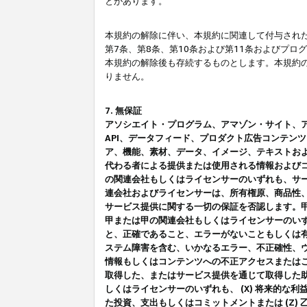
とがあります。
本規約の解除に伴い、本規約に関連して付与された
第7条、第8条、第10条および第11条およびプ
本規約の解除後も存続するものとします。本規約
りません。
7. 無保証
アソシエイト・プログラム、アマゾン・サイト、アマゾ
API、データフィード、プロダクト広告コンテン
ア、機能、素材、データ、イメージ、テキストお
代わる者による提供または使用される情報および
の関連会社もしくはライセンサーのいずれも、サ
連会社およびライセンサーは、所有権原、商品性
サービス提供に関する一切の保証を否認します。
甲または甲の関連会社もしくはライセンサーのい
と、正確であること、エラーがないこともしくは有
ステム障害を含む、いかなるエラー、不正確性、ウ
情報もしくはコンテンツへの不正アクセスまたは
取得した、またはサービス提供を通じて取得した
しくはライセンサーのいずれも、 (X) 将来的な
た投資、支出もしくはコミットメントまたは (Z