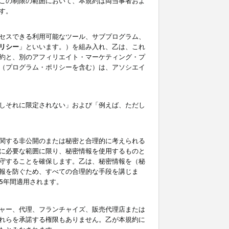
この制限の範囲において、本規約は両当事者およ
す。
セスできる利用可能なツール、サブプログラム、
リシー
」といいます。）を組み入れ、乙は、これ
約と、別のアフィリエイト・マーケティング・プ
（プログラム・ポリシーを含む）は、アソシエイ
しそれに限定されない」および「例えば、ただし
関する非公開のまたは秘密と合理的に考えられる
に必要な範囲に限り、秘密情報を使用するものと
守することを確保します。乙は、秘密情報を（秘
報を防ぐため、すべての合理的な手段を講じま
5年間適用されます。
ャー、代理、フランチャイズ、販売代理店または
れらを承諾する権限もありません。乙が本規約に