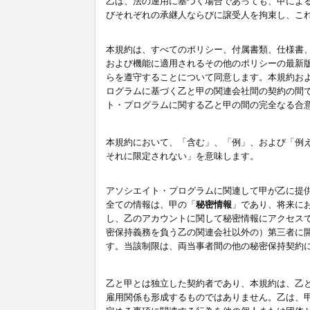
乙は、法の運用に基づく場合であっても、甲によ
びそれぞれの承継人ならびに譲受人を拘束し、こ
本規約は、すべてのポリシー、付属書類、仕様書
および機能に適用されるその他のポリシーの最新
らを遵守することについて同意します。本規約お
ログラムに基づく乙と甲の関連会社間の契約の間
ト・プログラムに関する乙と甲の間の完全なる合
本規約において、「含む」、「例」、および「例
それに限定されない」を意味します。
アソシエイト・プログラムに関連して甲が乙に提
全ての情報は、甲の「
秘密情報
」であり、将来に
し、乙のアカウントに関して秘密情報にアクセス
密保持義務を負う乙の関連会社以外の）第三者に
す。当該制限は、両当事者間の他の秘密保持契約
乙と甲とは独立した契約者であり、本規約は、乙
雇用関係も形成するものではありません。乙は、