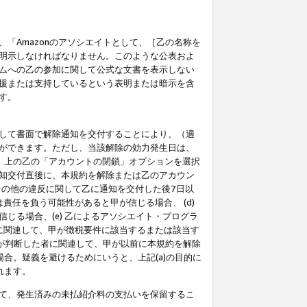
「Amazonのアソシエイトとして、［乙の名称を
明示しなければなりません。このような公表およ
ムへの乙の参加に関して公式な文書を表示しない
援または支持しているという表明または暗示を含
す。
して書面で解除通知を交付することにより、（適
ができます。ただし、当該解除の効力発生日は、
」上の乙の「アカウントの閉鎖」オプションを選択
知交付直後に、本規約を解除または乙のアカウン
のその他の違反に関して乙に通知を交付した後7日以
責任を負う可能性があると甲が信じる場合、 (d)
る場合、(e) 乙によるアソシエイト・プログラ
為に関連して、甲が徴税要件に該当するまたは該当す
甲が判断した者に関連して、甲が以前に本規約を解除
場合。疑義を避けるためにいうと、上記(a)の目的に
れます。
て、発生済みの未払紹介料の支払いを保留するこ