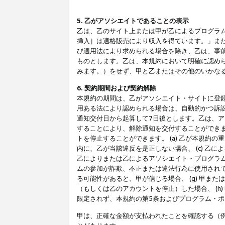
5. 乙がアソシエイトであることの表示
乙は、乙のサイト上または甲が乙によるプログラム
挿入］は適格販売により収入を得ています。」ま
び適用法により求められる場合を除き、乙は、事
ものとします。乙は、本規約において明確に認め
みます。）をせず、甲と乙またはその他のいかな
6. 契約期間および契約解除
本規約の期間は、乙がアソシエイト・サイトに登
用ある法により認められる場合は、自動的かつ訴
通知交付日から起算して7日後とします。乙は、
することにより、解除通知を交付することができ
トを停止することができます。 (a) 乙が本規約
内に、乙が当該違反を是正しない場合、 (c) 乙
乙によりまたは乙によるアソシエイト・プログラム
ムの参加が詐欺、不正または違法行為に使用されて
る可能性があると、甲が信じる場合、 (g) 甲
（もしくは乙のアカウントを停止）した場合、 (h
限定されず、本規約の第5条およびプログラム・
甲は、正確な金額が支払われたことを確認する（