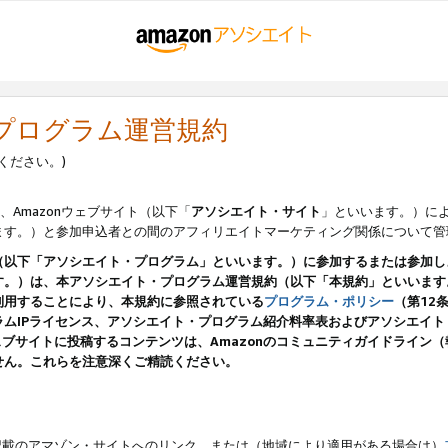
・プログラム運営規約
ください。)
、Amazonウェブサイト（以下「
アソシエイト・サイト
」といいます。）に
ます。）と参加申込者との間のアフィリエイトマーケティング関係について管
（以下「アソシエイト・プログラム」といいます。）に参加するまたは参加し
す。）は、本アソシエイト・プログラム運営規約（以下「本規約」といいます
利用することにより、本規約に参照されている
プログラム・ポリシー
（第12
ムIPライセンス、アソシエイト・プログラム紹介料率表およびアソシエイ
pのウェブサイトに投稿するコンテンツは、Amazonのコミュニティガイドライ
せん。これらを注意深くご精読ください。
載のアマゾン・サイトへのリンク、または（地域により適用がある場合は）