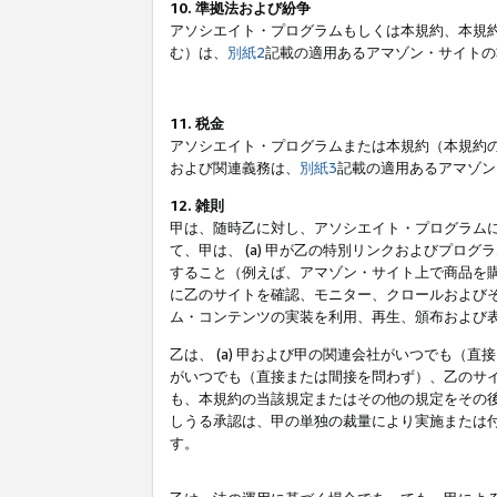
10. 準拠法および紛争
アソシエイト・プログラムもしくは本規約、本規
む）は、
別紙2
記載の適用あるアマゾン・サイトの
11. 税金
アソシエイト・プログラムまたは本規約（本規約
および関連義務は、
別紙3
記載の適用あるアマゾン
12. 雑則
甲は、随時乙に対し、アソシエイト・プログラム
て、甲は、 (a) 甲が乙の特別リンクおよびプ
すること（例えば、アマゾン・サイト上で商品を購
に乙のサイトを確認、モニター、クロールおよびそ
ム・コンテンツの実装を利用、再生、頒布および
乙は、 (a) 甲および甲の関連会社がいつでも（
がいつでも（直接または間接を問わず）、乙のサイ
も、本規約の当該規定またはその他の規定をその後
しうる承認は、甲の単独の裁量により実施または
す。