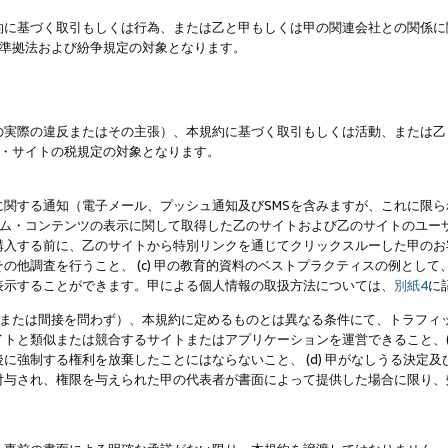
約に基づく取引もしくは行為、または乙と甲もしくは甲の関連会社との関係に
準拠法および紛争規定の対象となります。
の実際の違反またはその主張）、本規約に基づく取引もしくは活動、または乙
・サイトの税規定の対象となります。
に関する通知（電子メール、プッシュ通知及びSMSを含みますが、これに限
ログラム・コンテンツの表示に関して取得した乙のサイトおよび乙のサイトのユ
入する前に、乙のサイトから特別リンクを通じてクリックスルーした甲のお客様
の他調査を行うこと、 (c) 甲の教育的資料のベストプラクティスの例とし
表示することができます。甲による個人情報の取扱方法については、
別紙4
に
直接または間接を問わず）、本規約に定めるものとは異なる条件にて、トラフィッ
トと類似または競合するサイトまたはアプリケーションを運営できること、(
に強制する権利を放棄したことにはならないこと、 (d) 甲がなしうる決定
付与され、権限を与えられた甲の代表者が書面によって提供した場合に限り、