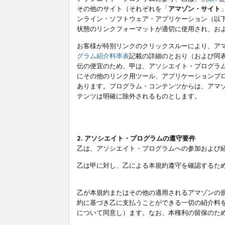
その他のサイト（それぞれを「
アマゾン・サイト
ンライン・ソフトウェア・アプリケーション（以
状態のリンクフォーマットが適切に使用され、お
お客様が特別リンクのクリックスルーにより、ア
グラム紹介料率表
記載の詳細のとおり（および同
伝の便宜のため、甲は、アソシエイト・プログラ
にその他のリンク用ツール、アプリケーションプロ
あります。プログラム・コンテンツからは、アマ
テンツは明確に除外されるものとします。
2. アソシエイト・プログラムの遵守要件
乙は、アソシエイト・プログラムへの参加および
乙は甲に対し、乙による本規約遵守を確認するた
乙が本規約またはその他の適用されるアマゾンの
約に基づき乙に支払うことができる一切の紹介料
について同意し）ます。なお、本権利の留保のた