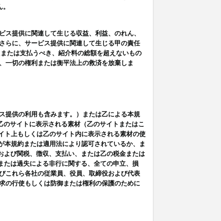
ん。
ビス提供に関連して生じる収益、利益、のれん、
さらに、サービス提供に関連して生じる甲の責任
たまたは支払うべき、紹介料の総額を超えないもの
、一切の権利または衡平法上の救済を放棄しま
ス提供の利用も含みます。）または乙による本規
は乙のサイトに表示される素材（乙のサイトまたはこ
サイト上もしくは乙のサイト内に表示される素材の使
用が本規約または適用法により認可されているか、ま
税金および関税、徴収、支払い、または乙の税金または
意または過失による非行に関する、全ての申立、損
びこれら各社の従業員、役員、取締役および代表
求の行使もしくは防御または権利の保護のために