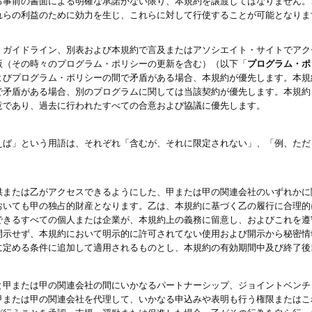
る事前の書面による明確な承諾がない限り、本規約を譲渡してはなりません。
れらの利益のために効力を生じ、これらに対して行使することが可能となりま
、ガイドライン、別表および本規約で言及またはアソシエイト・サイトでアク
版（その時々のプログラム・ポリシーの更新を含む）（以下「
プログラム・ポ
よびプログラム・ポリシーの間で矛盾がある場合、本規約が優先します。本規
で矛盾がある場合、別のプログラムに関しては当該契約が優先します。本規約
意であり、過去に行われたすべての合意および協議に優先します。
えば」という用語は、それぞれ「含むが、それに限定されない」、「例、ただ
供または乙がアクセスできるようにした、甲または甲の関連会社のいずれかに
おいても甲の独占的財産となります。乙は、本規約に基づく乙の履行に合理的
できるすべての個人または企業が、本規約上の義務に留意し、およびこれを遵
開示せず、本規約において明示的に許可されてない使用および開示から秘密情
に定める条件に追加して適用されるものとし、本規約の有効期間中及び終了後
と甲または甲の関連会社の間にいかなるパートナーシップ、ジョイントベンチ
甲または甲の関連会社を代理して、いかなる申込みや表明も行う権限またはこ