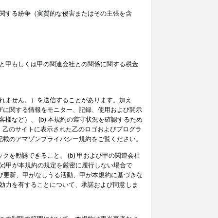
関する紛争（実質的な侵害またはその主張を含
と甲もしくは甲の関連会社との関係に関する税金
られません。）を送信することがあります。加え
ーザに関する情報をモニター、記録、使用および開示
など）、 (b) 本規約の遵守状況を確認するため
て、乙のサイトに表示された乙のロゴおよびプログラ
記載のアマゾンプライバシー規約をご覧ください。
クを勧誘できること、 (b) 甲および甲の関連会社
c)甲が本規約の規定を厳密に履行しない場合で
及び更新、甲がなしうる活動、甲が本規約に基づきな
効力を有することについて、承諾および同意しま