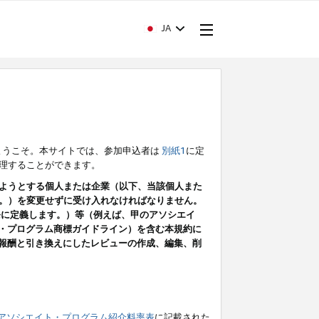
JA
ようこそ。本サイトでは、参加申込者は
別紙1
に定
理することができます。
ようとする個人または企業（以下、当該個人また
。）を変更せずに受け入れなければなりません。
条に定義します。）等（例えば、甲のアソシエイ
ト・プログラム商標ガイドライン）を含む本規約に
ン（報酬と引き換えにしたレビューの作成、編集、削
アソシエイト・プログラム紹介料率表
に記載された