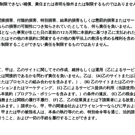
は制限できない補償、責任または表明を除外または制限するものではありませ
間接損害、付随的損害、特別損害、結果的損害もしくは懲罰的損害またはサー
れらの損害の可能性につき知らされていたとしても、何ら責任を負いません。
因となった事実が生じた日の直前の12カ月間に本規約に基づき乙に支払われ
またはその他の本規約に関連するその他の衡平法上の救済を求める権利を含め
き制限することができない責任を制限するものではありません。
て、甲は、乙のサイトに関してその作成、維持もしくは運用（乙によるサービ
は間接的であるかを問わず責任を負いません。乙は、 (A)乙のサイトまた
たはプロセスとの組み合わせを含みます。）、 (B) 乙のサイトまたは乙の
ションまたはマーケティング、 (C) 乙によるサービス提供の利用（当該使
よる本規約（プログラム・ポリシーを含みます。）の条件の違反、 (E) 乙の
務または関税の履行不履行、 (F) 乙、乙の従業員または下請業者による故
含みます。）請求から、甲、甲の関連会社およびライセンサーならびに甲およ
。甲または甲の被指名人は、本条の執行等のため、特別命令等を通じ、法的請
行うこと、および一切の手続を履行することができます。