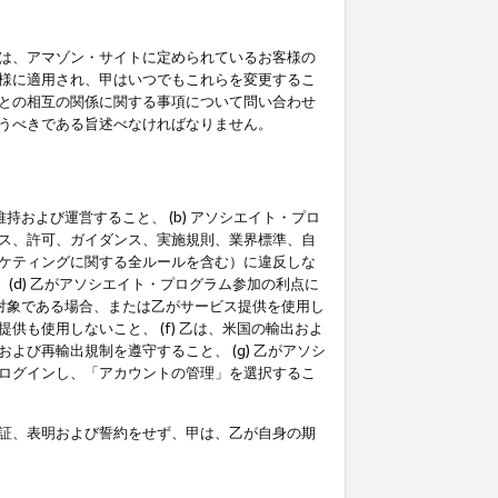
は、アマゾン・サイトに定められているお客様の
様に適用され、甲はいつでもこれらを変更するこ
との相互の関係に関する事項について問い合わせ
うべきである旨述べなければなりません。
持および運営すること、 (b) アソシエイト・プロ
ス、許可、ガイダンス、実施規則、業界標準、自
ケティングに関する全ルールを含む）に違反しな
(d) 乙がアソシエイト・プログラム参加の利点に
裁対象である場合、または乙がサービス提供を使用し
も使用しないこと、 (f) 乙は、米国の輸出およ
び再輸出規制を遵守すること、 (g) 乙がアソシ
ログインし、「アカウントの管理」を選択するこ
証、表明および誓約をせず、甲は、乙が自身の期