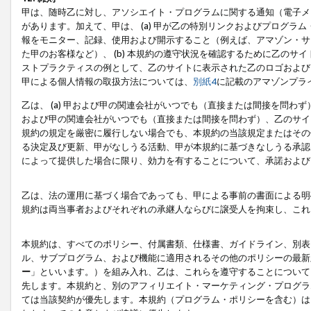
甲は、随時乙に対し、アソシエイト・プログラムに関する通知（電子メ
があります。加えて、甲は、 (a) 甲が乙の特別リンクおよびプログ
報をモニター、記録、使用および開示すること（例えば、アマゾン・サ
た甲のお客様など）、 (b) 本規約の遵守状況を確認するために乙のサイ
ストプラクティスの例として、乙のサイトに表示された乙のロゴおよび
甲による個人情報の取扱方法については、
別紙4
に記載のアマゾンプラ
乙は、 (a) 甲および甲の関連会社がいつでも（直接または間接を問わず
および甲の関連会社がいつでも（直接または間接を問わず）、乙のサイ
規約の規定を厳密に履行しない場合でも、本規約の当該規定またはその他
る決定及び更新、甲がなしうる活動、甲が本規約に基づきなしうる承認
によって提供した場合に限り、効力を有することについて、承諾および
乙は、法の運用に基づく場合であっても、甲による事前の書面による明
規約は両当事者およびそれぞれの承継人ならびに譲受人を拘束し、これ
本規約は、すべてのポリシー、付属書類、仕様書、ガイドライン、別表
ル、サブプログラム、および機能に適用されるその他のポリシーの最新
ー
」といいます。）を組み入れ、乙は、これらを遵守することについて
先します。本規約と、別のアフィリエイト・マーケティング・プログラ
ては当該契約が優先します。本規約（プログラム・ポリシーを含む）は