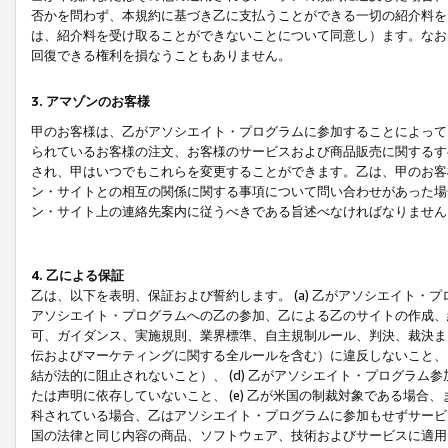
否かを問わず、本規約に基づき乙に支払うことができる一切の紹介料を
は、紹介料を受け取ることができないことについて同意し）ます。なお
回復できる権利を損なうこともありません。
3. アマゾンのお客様
甲のお客様は、乙がアソシエイト・プログラムに参加することによって
られているお客様の注文、お客様のサービスおよび商品販売に関するす
され、甲はいつでもこれらを変更することができます。乙は、甲のお客
ン・サイトとの相互の関係に関する事項について問い合わせがあった場
ン・サイト上の連絡先案内に従うべきである旨述べなければなりません
4. 乙による保証
乙は、以下を表明、保証および誓約します。 (a) 乙がアソシエイト・
アソシエイト・プログラムへの乙の参加、乙による乙のサイトの作成、
可、ガイダンス、実施規則、業界標準、自主規制ルール、判決、裁決ま
伝およびマーケティングに関する全ルールを含む）に違反しないこと、 
結が法的に阻止されないこと）、 (d) 乙がアソシエイト・プログラ
たは声明に依存していないこと、 (e) 乙が米国の制裁対象である場
科されている場合、乙はアソシエイト・プログラムに参加もせずサービス
国の法律と同じ内容の商品、ソフトウェア、技術およびサービスに適用さ