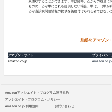
泉徴収することができます。甲は随時、乙からの税金に
ものの、乙が甲にこれを提供しない場合、甲は、（甲が
乙が当該税関連情報の提供を義務付けられる者ではない
別紙4: アマゾ
アマゾン・サイト
プライバシー
amazon.co.jp
Amazon.c
Amazonアソシエイト・プログラム運営規約
アソシエイト・プログラム・ポリシー
Amazon.co.jp 利用規約
お問い合わせ