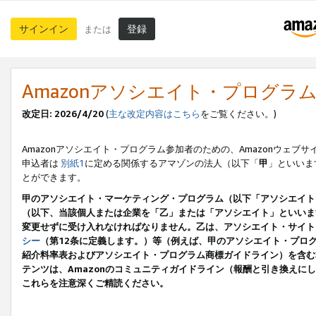
サインイン
登録
または
Amazonアソシエイト・プログラ
改定日: 2026/4/20
(
主な改定内容はこちら
をご覧ください。)
Amazonアソシエイト・プログラム参加者のための、Amazonウェブサ
申込者は
別紙1
に定める関係するアマゾンの法人（以下「
甲
」といいま
とができます。
甲のアソシエイト・マーケティング・プログラム（以下「アソシエイト
（以下、当該個人または企業を「乙」または「アソシエイト」といいま
変更せずに受け入れなければなりません。乙は、アソシエイト・サイト
シー
（第12条に定義します。）等（例えば、甲のアソシエイト・プロ
紹介料率表およびアソシエイト・プログラム商標ガイドライン）を含む本規
テンツは、Amazonのコミュニティガイドライン（報酬と引き換え
これらを注意深くご精読ください。