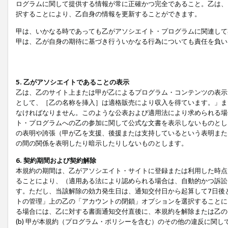
ログラムに関して提供する情報が常に正確かつ完全であること。乙は、
択することにより、乙自身の情報を更新することができます。
甲は、いかなる時であっても乙がアソシエイト・プログラムに関連して
甲は、乙が自身の期待に基づき行ういかなる行為についても責任を負い
5. 乙がアソシエイトであることの表示
乙は、乙のサイト上または甲が乙によるプログラム・コンテンツの表示ま
として、［乙の名称を挿入］は適格販売により収入を得ています。」ま
なければなりません。このような公表および適用法により求められる場
ト・プログラムへの乙の参加に関して公式な文書を表示しないものとし
の表明や誇張（甲が乙を支援、後援または支持しているという表明また
の間の関係を表明したり暗示したりしないものとします。
6. 契約期間および契約解除
本規約の期間は、乙がアソシエイト・サイトに登録または利用した時点
ることにより、（適用ある法により認められる場合は、自動的かつ訴訟
す。ただし、当該解除の効力発生日は、通知交付日から起算して7日後
トの管理」上の乙の「アカウントの閉鎖」オプションを選択することに
る場合には、乙に対する書面通知交付直後に、本規約を解除または乙のア
(b) 甲が本規約（プログラム・ポリシーを含む）のその他の違反に関し