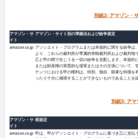
別紙2: アマゾン
アマゾン・サ
アマゾン・サイト別の準拠法および紛争規定
イト
amazon.co.jp
アソシエイト・プログラムまたは本規約に関する紛争は
より、これらの裁判所が専属的管轄裁判所および裁判地
乙と甲の間で生じうる一切の紛争を支配します。本規約
または財産権の実質的な侵害またはその主張について、
テンツにおける甲の権利は、特別、独自、顕著な特徴を
ったり十分に補填することができないものであることを
別紙3: ア
アマゾン・サ
税規定
イト
amazon.co.jp
甲は、甲がアソシエイト・プログラムに基づき乙に支払