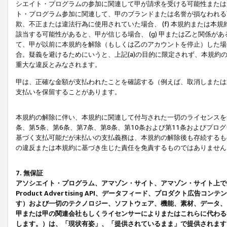
シエイト・プログラムの参加に関連して甲が請求を受ける可能性または責
ト・プログラム参加に関連して、甲のブランドまたは名誉が損なわれる可
欺、不正または違法行為に使用されていた場合、 (f) 本規約または
該当する可能性があると、甲が信じる場合、 (g) 甲または乙と関係
て、甲が以前に本規約を解除（もしくは乙のアカウントを停止）した場合
合。疑義を避けるためにいうと、上記(a)の目的に限定されず、本規約
重大な違反とみなされます。
甲は、正確な金額が支払われたことを確認する（例えば、取消しまたは
支払いを保留することがあります。
本規約の解除に伴い、本規約に関連して付与された一切のライセンスを
条、第5条、第6条、第7条、第8条、第10条および第11条およびプ
基づく支払可能だが未払いの支払義務は、本規約の解除後も存続するも
の違反または本規約に基づき生じた責任を免責するものではありません
7. 無保証
アソシエイト・プログラム、アマゾン・サイト、アマゾン・サイト上で
Product Advertising API、データフィード、プロダクト
す）および一切のテクノロジー、ソフトウェア、機能、素材、データ、
甲または甲の関連会社もしくライセンサーによりまたはこれらに代わる
します。）は、「現状有姿」、「提供されているまま」で提供されます