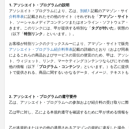
1. アソシエイト・プログラムの説明
アソシエイト・プログラムにより、乙は、
別紙1
記載のアマゾン・サイ
介料率表
に記載されたその他のサイト（それぞれを「
アマゾン・サイト
ト、ソーシャルメディアコンテンツまたはオンライン・ソフトウェア・
きます。このリンクには、甲が提供する特別な「
タグが付いた
」状態の
（以下「
特別リンク
」といいます。）。
お客様が特別リンクのクリックスルーにより、アマゾン・サイトで販売
アソシエイト・プログラム紹介料率表
記載の詳細のとおり（および同表
によるこれらの商品およびサービスの宣伝の便宜のため、甲は、アソシ
ト、ウィジェット、リンク、マーケティングコンテンツならびにその他
他の情報（以下「
プログラム・コンテンツ
」といいます。）を乙に提供
トで提供される、商品に関するいかなるデータ、イメージ、テキストも
2. アソシエイト・プログラムの遵守要件
乙は、アソシエイト・プログラムへの参加および紹介料の受け取りに際
乙は甲に対し、乙による本規約遵守を確認するために甲が求める情報を
乙が本規約またはその他の適用されるアマゾンの規約に違反した場合、