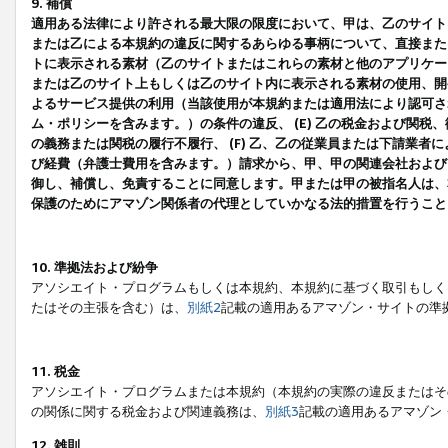
9. 補償
適用ある法律により許される最大限の限度において、甲は、乙のサイト
または乙による本規約の違反に関するあらゆる事柄について、直接または
トに表示される素材（乙のサイトまたはこれらの素材と他のアプリケーシ
または乙のサイト上もしくは乙のサイト内に表示される素材の使用、開発
よるサービス提供の利用（当該使用が本規約または適用法により認可され
ム・ポリシーを含みます。）の条件の違反、 (E) 乙の税金および関
の義務または関税の履行不履行、 (F) 乙、乙の従業員または下請業
び経費（弁護士費用を含みます。）請求から、甲、甲の関連会社および
御し、補償し、免責することに同意します。甲または甲の被指名人は、
保護のためにアマゾン関係者の代理としていかなる法的措置を行うこと
10. 準拠法および紛争
アソシエイト・プログラムもしくは本規約、本規約に基づく取引もしく
たはその主張を含む）は、
別紙2
記載の適用あるアマゾン・サイトの準
11. 税金
アソシエイト・プログラムまたは本規約（本規約の実際の違反またはそ
の関係に関する税金および関連義務は、
別紙3
記載の適用あるアマゾン
12. 雑則