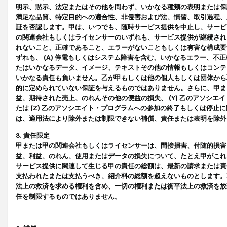
明示、黙示、法定またはその他を問わず、いかなる種類の表明または保
満足な品質、特定目的への適合性、非侵害および法、慣習、取引過程、
証を否認します。甲は、いつでも、随時サービス提供を中止し、サービ
の関連会社もしくはライセンサーのいずれも、サービス提供が継続され
れないこと、正確であること、エラーがないこともしくは有害な構成要
ずれも、 (A) 停電もしくはシステム障害を含む、いかなるエラー、不
たはいかなるデータ、イメージ、テキストその他の情報もしくはコンテ
いかなる責任も負いません。乙が甲もしくは他の個人もしくは団体から
的に定められていない保証を与えるものではありません。さらに、甲また
益、期待された売上、のれんその他の便益の損失、 (Y) 乙のアソシ
たは (Z) 乙のアソシエイト・プログラムへの参加の終了もしくは停
は、適用法により除外または制限できない補償、責任または表明を除外
8. 責任限定
甲または甲の関連会社もしくはライセンサーは、間接損害、付随的損害
益、利益、のれん、使用またはデータの損失について、たとえ甲がこれ
サービス提供に関連して生じる甲の責任の総額は、最新の請求または責
支払われたまたは支払うべき、紹介料の総額を超えないものとします。
法上の救済を求める権利を含め、一切の権利または衡平法上の救済を放
任を制限するものではありません。