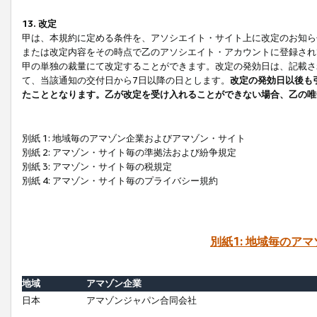
13. 改定
甲は、本規約に定める条件を、アソシエイト・サイト上に改定のお知ら
または改定内容をその時点で乙のアソシエイト・アカウントに登録され
甲の単独の裁量にて改定することができます。改定の発効日は、記載さ
て、当該通知の交付日から7日以降の日とします。
改定の発効日以後も
たこととなります。乙が改定を受け入れることができない場合、乙の唯
別紙 1: 地域毎のアマゾン企業およびアマゾン・サイト
別紙 2: アマゾン・サイト毎の準拠法および紛争規定
別紙 3: アマゾン・サイト毎の税規定
別紙 4: アマゾン・サイト毎のプライバシー規約
別紙1: 地域毎のア
地域
アマゾン企業
日本
アマゾンジャパン合同会社