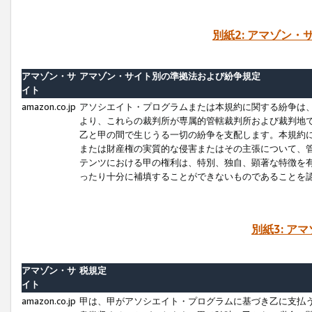
別紙2: アマゾン
アマゾン・サ
アマゾン・サイト別の準拠法および紛争規定
イト
amazon.co.jp
アソシエイト・プログラムまたは本規約に関する紛争は
より、これらの裁判所が専属的管轄裁判所および裁判地
乙と甲の間で生じうる一切の紛争を支配します。本規約
または財産権の実質的な侵害またはその主張について、
テンツにおける甲の権利は、特別、独自、顕著な特徴を
ったり十分に補填することができないものであることを
別紙3: ア
アマゾン・サ
税規定
イト
amazon.co.jp
甲は、甲がアソシエイト・プログラムに基づき乙に支払