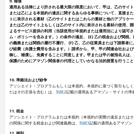
9. 補償
適用ある法律により許される最大限の限度において、甲は、乙のサイト
または乙による本規約の違反に関するあらゆる事柄について、直接または
トに表示される素材（乙のサイトまたはこれらの素材と他のアプリケーシ
または乙のサイト上もしくは乙のサイト内に表示される素材の使用、開発
よるサービス提供の利用（当該使用が本規約または適用法により認可され
ム・ポリシーを含みます。）の条件の違反、 (E) 乙の税金および関
の義務または関税の履行不履行、 (F) 乙、乙の従業員または下請業
び経費（弁護士費用を含みます。）請求から、甲、甲の関連会社および
御し、補償し、免責することに同意します。甲または甲の被指名人は、
保護のためにアマゾン関係者の代理としていかなる法的措置を行うこと
10. 準拠法および紛争
アソシエイト・プログラムもしくは本規約、本規約に基づく取引もしく
たはその主張を含む）は、
別紙2
記載の適用あるアマゾン・サイトの準
11. 税金
アソシエイト・プログラムまたは本規約（本規約の実際の違反またはそ
の関係に関する税金および関連義務は、
別紙3
記載の適用あるアマゾン
12. 雑則