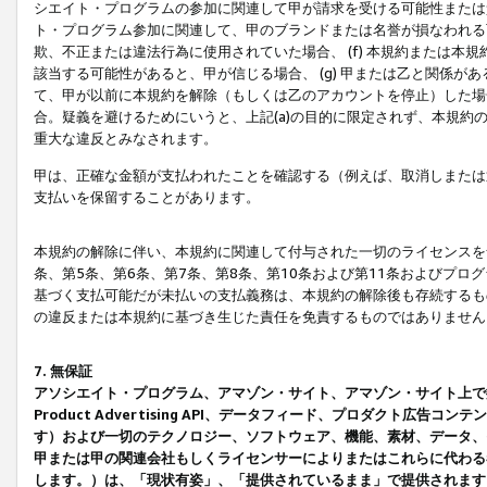
シエイト・プログラムの参加に関連して甲が請求を受ける可能性または責
ト・プログラム参加に関連して、甲のブランドまたは名誉が損なわれる可
欺、不正または違法行為に使用されていた場合、 (f) 本規約または
該当する可能性があると、甲が信じる場合、 (g) 甲または乙と関係
て、甲が以前に本規約を解除（もしくは乙のアカウントを停止）した場合
合。疑義を避けるためにいうと、上記(a)の目的に限定されず、本規約
重大な違反とみなされます。
甲は、正確な金額が支払われたことを確認する（例えば、取消しまたは
支払いを保留することがあります。
本規約の解除に伴い、本規約に関連して付与された一切のライセンスを
条、第5条、第6条、第7条、第8条、第10条および第11条およびプ
基づく支払可能だが未払いの支払義務は、本規約の解除後も存続するも
の違反または本規約に基づき生じた責任を免責するものではありません
7. 無保証
アソシエイト・プログラム、アマゾン・サイト、アマゾン・サイト上で
Product Advertising API、データフィード、プロダクト
す）および一切のテクノロジー、ソフトウェア、機能、素材、データ、
甲または甲の関連会社もしくライセンサーによりまたはこれらに代わる
します。）は、「現状有姿」、「提供されているまま」で提供されます