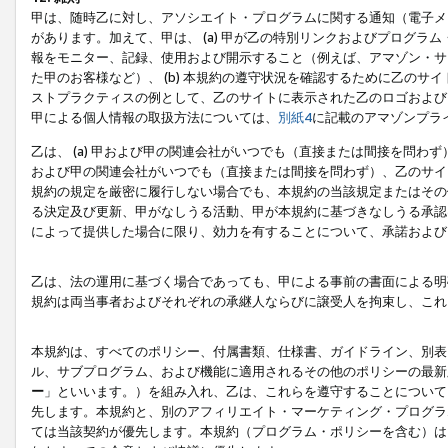
甲は、随時乙に対し、アソシエイト・プログラムに関する通知（電子メ
があります。加えて、甲は、 (a) 甲が乙の特別リンクおよびプログ
報をモニター、記録、使用および開示すること（例えば、アマゾン・サ
た甲のお客様など）、 (b) 本規約の遵守状況を確認するために乙のサイ
ストプラクティスの例として、乙のサイトに表示された乙のロゴおよび
甲による個人情報の取扱方法については、
別紙4
に記載のアマゾンプラ
乙は、 (a) 甲および甲の関連会社がいつでも（直接または間接を問わず
および甲の関連会社がいつでも（直接または間接を問わず）、乙のサイ
規約の規定を厳密に履行しない場合でも、本規約の当該規定またはその他
る決定及び更新、甲がなしうる活動、甲が本規約に基づきなしうる承認
によって提供した場合に限り、効力を有することについて、承諾および
乙は、法の運用に基づく場合であっても、甲による事前の書面による明
規約は両当事者およびそれぞれの承継人ならびに譲受人を拘束し、これ
本規約は、すべてのポリシー、付属書類、仕様書、ガイドライン、別表
ル、サブプログラム、および機能に適用されるその他のポリシーの最新
ー
」といいます。）を組み入れ、乙は、これらを遵守することについて
先します。本規約と、別のアフィリエイト・マーケティング・プログラ
ては当該契約が優先します。本規約（プログラム・ポリシーを含む）は