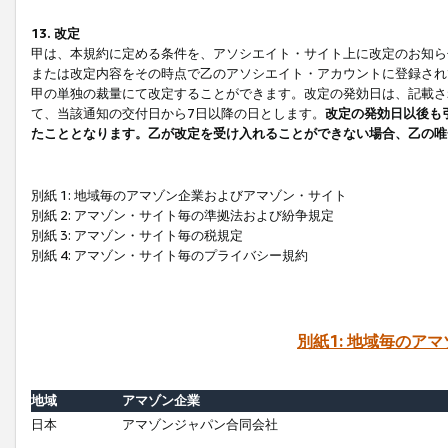
13. 改定
甲は、本規約に定める条件を、アソシエイト・サイト上に改定のお知ら
または改定内容をその時点で乙のアソシエイト・アカウントに登録され
甲の単独の裁量にて改定することができます。改定の発効日は、記載さ
て、当該通知の交付日から7日以降の日とします。
改定の発効日以後も
たこととなります。乙が改定を受け入れることができない場合、乙の唯
別紙 1: 地域毎のアマゾン企業およびアマゾン・サイト
別紙 2: アマゾン・サイト毎の準拠法および紛争規定
別紙 3: アマゾン・サイト毎の税規定
別紙 4: アマゾン・サイト毎のプライバシー規約
別紙1: 地域毎のア
地域
アマゾン企業
日本
アマゾンジャパン合同会社