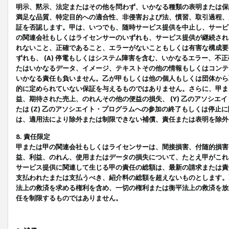
明示、黙示、法定またはその他を問わず、いかなる種類の表明または保
満足な品質、特定目的への適合性、非侵害および法、慣習、取引過程、
証を否認します。甲は、いつでも、随時サービス提供を中止し、サービ
の関連会社もしくはライセンサーのいずれも、サービス提供が継続され
れないこと、正確であること、エラーがないこともしくは有害な構成要
ずれも、 (A) 停電もしくはシステム障害を含む、いかなるエラー、不
たはいかなるデータ、イメージ、テキストその他の情報もしくはコンテ
いかなる責任も負いません。乙が甲もしくは他の個人もしくは団体から
的に定められていない保証を与えるものではありません。さらに、甲また
益、期待された売上、のれんその他の便益の損失、 (Y) 乙のアソシ
たは (Z) 乙のアソシエイト・プログラムへの参加の終了もしくは停
は、適用法により除外または制限できない補償、責任または表明を除外
8. 責任限定
甲または甲の関連会社もしくはライセンサーは、間接損害、付随的損害
益、利益、のれん、使用またはデータの損失について、たとえ甲がこれ
サービス提供に関連して生じる甲の責任の総額は、最新の請求または責
支払われたまたは支払うべき、紹介料の総額を超えないものとします。
法上の救済を求める権利を含め、一切の権利または衡平法上の救済を放
任を制限するものではありません。