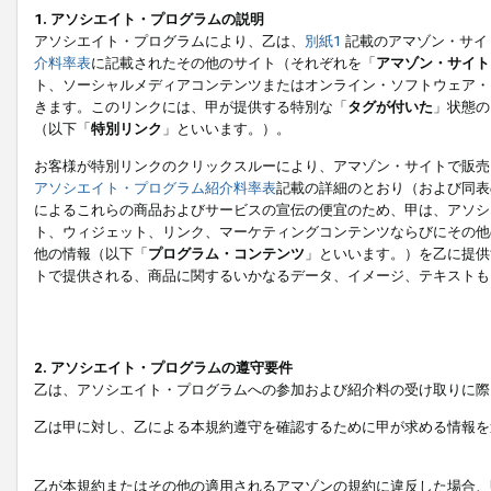
1. アソシエイト・プログラムの説明
アソシエイト・プログラムにより、乙は、
別紙1
記載のアマゾン・サイ
介料率表
に記載されたその他のサイト（それぞれを「
アマゾン・サイト
ト、ソーシャルメディアコンテンツまたはオンライン・ソフトウェア・
きます。このリンクには、甲が提供する特別な「
タグが付いた
」状態の
（以下「
特別リンク
」といいます。）。
お客様が特別リンクのクリックスルーにより、アマゾン・サイトで販売
アソシエイト・プログラム紹介料率表
記載の詳細のとおり（および同表
によるこれらの商品およびサービスの宣伝の便宜のため、甲は、アソシ
ト、ウィジェット、リンク、マーケティングコンテンツならびにその他
他の情報（以下「
プログラム・コンテンツ
」といいます。）を乙に提供
トで提供される、商品に関するいかなるデータ、イメージ、テキストも
2. アソシエイト・プログラムの遵守要件
乙は、アソシエイト・プログラムへの参加および紹介料の受け取りに際
乙は甲に対し、乙による本規約遵守を確認するために甲が求める情報を
乙が本規約またはその他の適用されるアマゾンの規約に違反した場合、