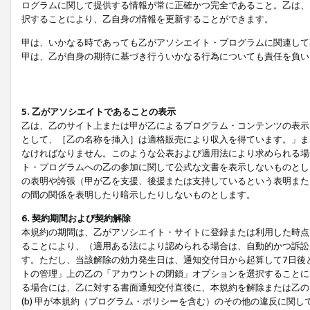
ログラムに関して提供する情報が常に正確かつ完全であること。乙は、
択することにより、乙自身の情報を更新することができます。
甲は、いかなる時であっても乙がアソシエイト・プログラムに関連して
甲は、乙が自身の期待に基づき行ういかなる行為についても責任を負い
5. 乙がアソシエイトであることの表示
乙は、乙のサイト上または甲が乙によるプログラム・コンテンツの表示ま
として、［乙の名称を挿入］は適格販売により収入を得ています。」ま
なければなりません。このような公表および適用法により求められる場
ト・プログラムへの乙の参加に関して公式な文書を表示しないものとし
の表明や誇張（甲が乙を支援、後援または支持しているという表明また
の間の関係を表明したり暗示したりしないものとします。
6. 契約期間および契約解除
本規約の期間は、乙がアソシエイト・サイトに登録または利用した時点
ることにより、（適用ある法により認められる場合は、自動的かつ訴訟
す。ただし、当該解除の効力発生日は、通知交付日から起算して7日後
トの管理」上の乙の「アカウントの閉鎖」オプションを選択することに
る場合には、乙に対する書面通知交付直後に、本規約を解除または乙のア
(b) 甲が本規約（プログラム・ポリシーを含む）のその他の違反に関し