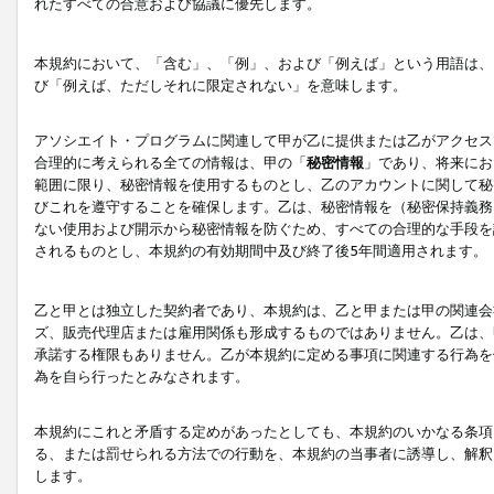
れたすべての合意および協議に優先します。
本規約において、「含む」、「例」、および「例えば」という用語は、
び「例えば、ただしそれに限定されない」を意味します。
アソシエイト・プログラムに関連して甲が乙に提供または乙がアクセス
合理的に考えられる全ての情報は、甲の「
秘密情報
」であり、将来にお
範囲に限り、秘密情報を使用するものとし、乙のアカウントに関して秘
びこれを遵守することを確保します。乙は、秘密情報を（秘密保持義務
ない使用および開示から秘密情報を防ぐため、すべての合理的な手段を
されるものとし、本規約の有効期間中及び終了後5年間適用されます。
乙と甲とは独立した契約者であり、本規約は、乙と甲または甲の関連会
ズ、販売代理店または雇用関係も形成するものではありません。乙は、
承諾する権限もありません。乙が本規約に定める事項に関連する行為を
為を自ら行ったとみなされます。
本規約にこれと矛盾する定めがあったとしても、本規約のいかなる条項
る、または罰せられる方法での行動を、本規約の当事者に誘導し、解釈
します。