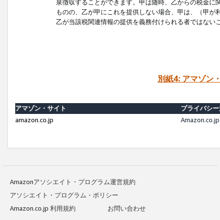
泉徴収することができます。甲は随時、乙からの税金に
ものの、乙が甲にこれを提供しない場合、甲は、（甲が
乙が当該税関連情報の提供を義務付けられる者ではない
別紙4: アマゾ
アマゾン・サイト
プライバシー
amazon.co.jp
Amazon.c
Amazonアソシエイト・プログラム運営規約
アソシエイト・プログラム・ポリシー
Amazon.co.jp 利用規約
お問い合わせ