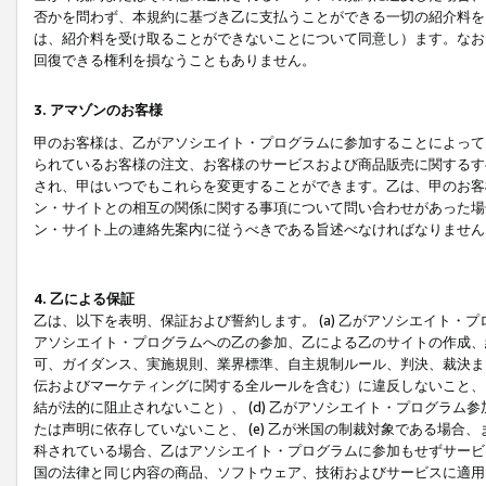
否かを問わず、本規約に基づき乙に支払うことができる一切の紹介料を
は、紹介料を受け取ることができないことについて同意し）ます。なお
回復できる権利を損なうこともありません。
3. アマゾンのお客様
甲のお客様は、乙がアソシエイト・プログラムに参加することによって
られているお客様の注文、お客様のサービスおよび商品販売に関するす
され、甲はいつでもこれらを変更することができます。乙は、甲のお客
ン・サイトとの相互の関係に関する事項について問い合わせがあった場
ン・サイト上の連絡先案内に従うべきである旨述べなければなりません
4. 乙による保証
乙は、以下を表明、保証および誓約します。 (a) 乙がアソシエイト・
アソシエイト・プログラムへの乙の参加、乙による乙のサイトの作成、
可、ガイダンス、実施規則、業界標準、自主規制ルール、判決、裁決ま
伝およびマーケティングに関する全ルールを含む）に違反しないこと、 
結が法的に阻止されないこと）、 (d) 乙がアソシエイト・プログラ
たは声明に依存していないこと、 (e) 乙が米国の制裁対象である場
科されている場合、乙はアソシエイト・プログラムに参加もせずサービス
国の法律と同じ内容の商品、ソフトウェア、技術およびサービスに適用さ