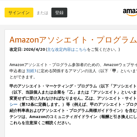
サインイン
登録
または
Amazonアソシエイト・プログラ
改定日: 2026/4/20
(
主な改定内容はこちら
をご覧ください。)
Amazonアソシエイト・プログラム参加者のための、Amazonウェブサ
申込者は
別紙1
に定める関係するアマゾンの法人（以下「
甲
」といいま
とができます。
甲のアソシエイト・マーケティング・プログラム（以下「アソシエイト
（以下、当該個人または企業を「乙」または「アソシエイト」といいま
変更せずに受け入れなければなりません。乙は、アソシエイト・サイト
シー
（第12条に定義します。）等（例えば、甲のアソシエイト・プロ
紹介料率表およびアソシエイト・プログラム商標ガイドライン）を含む本規
テンツは、Amazonのコミュニティガイドライン（報酬と引き換え
これらを注意深くご精読ください。