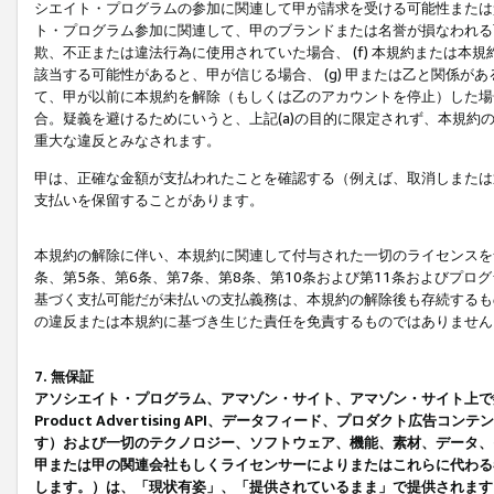
シエイト・プログラムの参加に関連して甲が請求を受ける可能性または責
ト・プログラム参加に関連して、甲のブランドまたは名誉が損なわれる可
欺、不正または違法行為に使用されていた場合、 (f) 本規約または
該当する可能性があると、甲が信じる場合、 (g) 甲または乙と関係
て、甲が以前に本規約を解除（もしくは乙のアカウントを停止）した場合
合。疑義を避けるためにいうと、上記(a)の目的に限定されず、本規約
重大な違反とみなされます。
甲は、正確な金額が支払われたことを確認する（例えば、取消しまたは
支払いを保留することがあります。
本規約の解除に伴い、本規約に関連して付与された一切のライセンスを
条、第5条、第6条、第7条、第8条、第10条および第11条およびプ
基づく支払可能だが未払いの支払義務は、本規約の解除後も存続するも
の違反または本規約に基づき生じた責任を免責するものではありません
7. 無保証
アソシエイト・プログラム、アマゾン・サイト、アマゾン・サイト上で
Product Advertising API、データフィード、プロダクト
す）および一切のテクノロジー、ソフトウェア、機能、素材、データ、
甲または甲の関連会社もしくライセンサーによりまたはこれらに代わる
します。）は、「現状有姿」、「提供されているまま」で提供されます