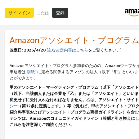
サインイン
登録
または
Amazonアソシエイト・プログラ
改定日: 2026/4/20
(
主な改定内容はこちら
をご覧ください。)
Amazonアソシエイト・プログラム参加者のための、Amazonウェブサ
申込者は
別紙1
に定める関係するアマゾンの法人（以下「
甲
」といいま
とができます。
甲のアソシエイト・マーケティング・プログラム（以下「アソシエイト
（以下、当該個人または企業を「乙」または「アソシエイト」といいま
変更せずに受け入れなければなりません。乙は、アソシエイト・サイト
シー
（第12条に定義します。）等（例えば、甲のアソシエイト・プロ
紹介料率表およびアソシエイト・プログラム商標ガイドライン）を含む本規
テンツは、Amazonのコミュニティガイドライン（報酬と引き換え
これらを注意深くご精読ください。