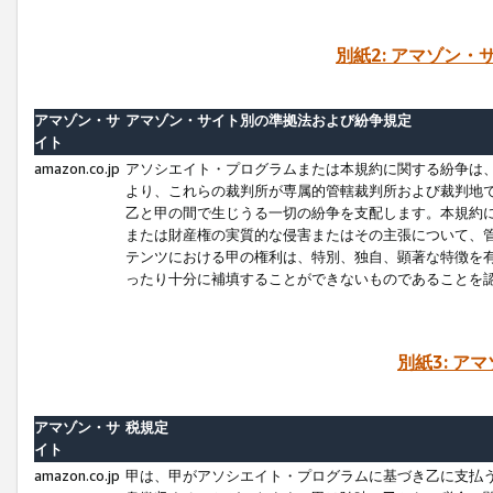
別紙2: アマゾン
アマゾン・サ
アマゾン・サイト別の準拠法および紛争規定
イト
amazon.co.jp
アソシエイト・プログラムまたは本規約に関する紛争は
より、これらの裁判所が専属的管轄裁判所および裁判地
乙と甲の間で生じうる一切の紛争を支配します。本規約
または財産権の実質的な侵害またはその主張について、
テンツにおける甲の権利は、特別、独自、顕著な特徴を
ったり十分に補填することができないものであることを
別紙3: ア
アマゾン・サ
税規定
イト
amazon.co.jp
甲は、甲がアソシエイト・プログラムに基づき乙に支払