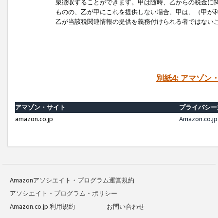
泉徴収することができます。甲は随時、乙からの税金に
ものの、乙が甲にこれを提供しない場合、甲は、（甲が
乙が当該税関連情報の提供を義務付けられる者ではない
別紙4: アマゾ
アマゾン・サイト
プライバシー
amazon.co.jp
Amazon.c
Amazonアソシエイト・プログラム運営規約
アソシエイト・プログラム・ポリシー
Amazon.co.jp 利用規約
お問い合わせ