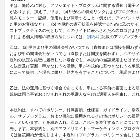
甲は、随時乙に対し、アソシエイト・プログラムに関する通知（電子メ
があります。加えて、甲は、 (a) 甲が乙の特別リンクおよびプログ
報をモニター、記録、使用および開示すること（例えば、アマゾン・サ
た甲のお客様など）、 (b) 本規約の遵守状況を確認するために乙のサイ
ストプラクティスの例として、乙のサイトに表示された乙のロゴおよび
甲による個人情報の取扱方法については、
別紙4
に記載のアマゾンプラ
乙は、 (a) 甲および甲の関連会社がいつでも（直接または間接を問わず
および甲の関連会社がいつでも（直接または間接を問わず）、乙のサイ
規約の規定を厳密に履行しない場合でも、本規約の当該規定またはその他
る決定及び更新、甲がなしうる活動、甲が本規約に基づきなしうる承認
によって提供した場合に限り、効力を有することについて、承諾および
乙は、法の運用に基づく場合であっても、甲による事前の書面による明
規約は両当事者およびそれぞれの承継人ならびに譲受人を拘束し、これ
本規約は、すべてのポリシー、付属書類、仕様書、ガイドライン、別表
ル、サブプログラム、および機能に適用されるその他のポリシーの最新
ー
」といいます。）を組み入れ、乙は、これらを遵守することについて
先します。本規約と、別のアフィリエイト・マーケティング・プログラ
ては当該契約が優先します。本規約（プログラム・ポリシーを含む）は