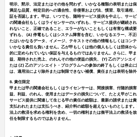
明示、黙示、法定またはその他を問わず、いかなる種類の表明または保
満足な品質、特定目的への適合性、非侵害および法、慣習、取引過程、
証を否認します。甲は、いつでも、随時サービス提供を中止し、サービ
の関連会社もしくはライセンサーのいずれも、サービス提供が継続され
れないこと、正確であること、エラーがないこともしくは有害な構成要
ずれも、 (A) 停電もしくはシステム障害を含む、いかなるエラー、不
たはいかなるデータ、イメージ、テキストその他の情報もしくはコンテ
いかなる責任も負いません。乙が甲もしくは他の個人もしくは団体から
的に定められていない保証を与えるものではありません。さらに、甲また
益、期待された売上、のれんその他の便益の損失、 (Y) 乙のアソシ
たは (Z) 乙のアソシエイト・プログラムへの参加の終了もしくは停
は、適用法により除外または制限できない補償、責任または表明を除外
8. 責任限定
甲または甲の関連会社もしくはライセンサーは、間接損害、付随的損害
益、利益、のれん、使用またはデータの損失について、たとえ甲がこれ
サービス提供に関連して生じる甲の責任の総額は、最新の請求または責
支払われたまたは支払うべき、紹介料の総額を超えないものとします。
法上の救済を求める権利を含め、一切の権利または衡平法上の救済を放
任を制限するものではありません。