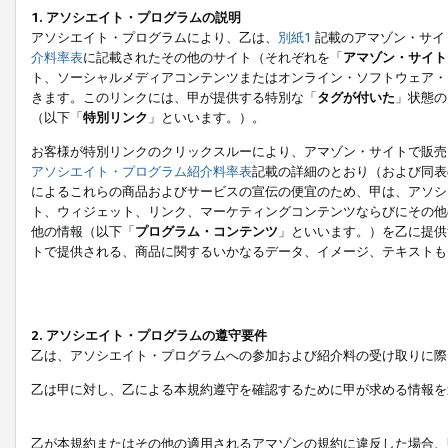
1. アソシエイト・プログラムの説明
アソシエイト・プログラムにより、乙は、
別紙1
記載のアマゾン・サイ
介料率表
に記載されたその他のサイト（それぞれを「
アマゾン・サイト
ト、ソーシャルメディアコンテンツまたはオンライン・ソフトウェア・
きます。このリンクには、甲が提供する特別な「
タグが付いた
」状態の
（以下「
特別リンク
」といいます。）。
お客様が特別リンクのクリックスルーにより、アマゾン・サイトで販売
アソシエイト・プログラム紹介料率表
記載の詳細のとおり（および同表
によるこれらの商品およびサービスの宣伝の便宜のため、甲は、アソシ
ト、ウィジェット、リンク、マーケティングコンテンツならびにその他
他の情報（以下「
プログラム・コンテンツ
」といいます。）を乙に提供
トで提供される、商品に関するいかなるデータ、イメージ、テキストも
2. アソシエイト・プログラムの遵守要件
乙は、アソシエイト・プログラムへの参加および紹介料の受け取りに際
乙は甲に対し、乙による本規約遵守を確認するために甲が求める情報を
乙が本規約またはその他の適用されるアマゾンの規約に違反した場合、