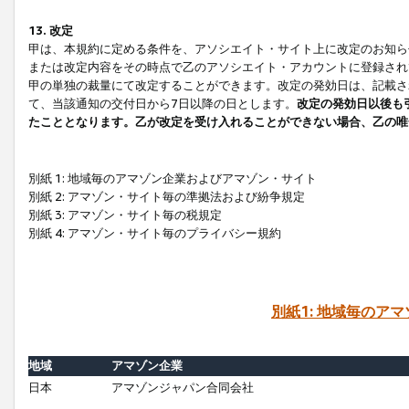
13. 改定
甲は、本規約に定める条件を、アソシエイト・サイト上に改定のお知ら
または改定内容をその時点で乙のアソシエイト・アカウントに登録され
甲の単独の裁量にて改定することができます。改定の発効日は、記載さ
て、当該通知の交付日から7日以降の日とします。
改定の発効日以後も
たこととなります。乙が改定を受け入れることができない場合、乙の唯
別紙 1: 地域毎のアマゾン企業およびアマゾン・サイト
別紙 2: アマゾン・サイト毎の準拠法および紛争規定
別紙 3: アマゾン・サイト毎の税規定
別紙 4: アマゾン・サイト毎のプライバシー規約
別紙1: 地域毎のア
地域
アマゾン企業
日本
アマゾンジャパン合同会社