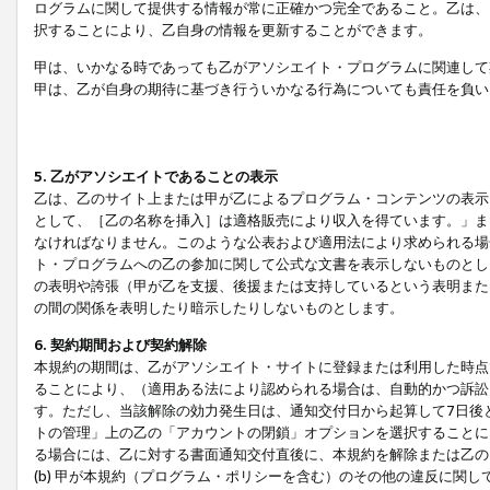
ログラムに関して提供する情報が常に正確かつ完全であること。乙は、
択することにより、乙自身の情報を更新することができます。
甲は、いかなる時であっても乙がアソシエイト・プログラムに関連して
甲は、乙が自身の期待に基づき行ういかなる行為についても責任を負い
5. 乙がアソシエイトであることの表示
乙は、乙のサイト上または甲が乙によるプログラム・コンテンツの表示ま
として、［乙の名称を挿入］は適格販売により収入を得ています。」ま
なければなりません。このような公表および適用法により求められる場
ト・プログラムへの乙の参加に関して公式な文書を表示しないものとし
の表明や誇張（甲が乙を支援、後援または支持しているという表明また
の間の関係を表明したり暗示したりしないものとします。
6. 契約期間および契約解除
本規約の期間は、乙がアソシエイト・サイトに登録または利用した時点
ることにより、（適用ある法により認められる場合は、自動的かつ訴訟
す。ただし、当該解除の効力発生日は、通知交付日から起算して7日後
トの管理」上の乙の「アカウントの閉鎖」オプションを選択することに
る場合には、乙に対する書面通知交付直後に、本規約を解除または乙のア
(b) 甲が本規約（プログラム・ポリシーを含む）のその他の違反に関し