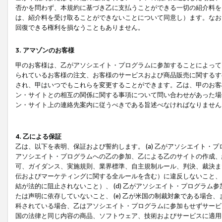
否かを問わず、本規約に基づき乙に支払うことができる一切の紹介料を
は、紹介料を受け取ることができないことについて同意し）ます。なお
回復できる権利を損なうこともありません。
3. アマゾンのお客様
甲のお客様は、乙がアソシエイト・プログラムに参加することによって
られているお客様の注文、お客様のサービスおよび商品販売に関するす
され、甲はいつでもこれらを変更することができます。乙は、甲のお客
ン・サイトとの相互の関係に関する事項について問い合わせがあった場
ン・サイト上の連絡先案内に従うべきである旨述べなければなりません
4. 乙による保証
乙は、以下を表明、保証および誓約します。 (a) 乙がアソシエイト・
アソシエイト・プログラムへの乙の参加、乙による乙のサイトの作成、
可、ガイダンス、実施規則、業界標準、自主規制ルール、判決、裁決ま
伝およびマーケティングに関する全ルールを含む）に違反しないこと、 
結が法的に阻止されないこと）、 (d) 乙がアソシエイト・プログラ
たは声明に依存していないこと、 (e) 乙が米国の制裁対象である場
科されている場合、乙はアソシエイト・プログラムに参加もせずサービス
国の法律と同じ内容の商品、ソフトウェア、技術およびサービスに適用さ