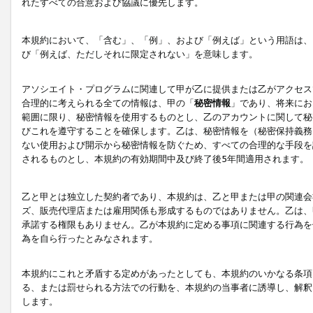
れたすべての合意および協議に優先します。
本規約において、「含む」、「例」、および「例えば」という用語は、
び「例えば、ただしそれに限定されない」を意味します。
アソシエイト・プログラムに関連して甲が乙に提供または乙がアクセス
合理的に考えられる全ての情報は、甲の「
秘密情報
」であり、将来にお
範囲に限り、秘密情報を使用するものとし、乙のアカウントに関して秘
びこれを遵守することを確保します。乙は、秘密情報を（秘密保持義務
ない使用および開示から秘密情報を防ぐため、すべての合理的な手段を
されるものとし、本規約の有効期間中及び終了後5年間適用されます。
乙と甲とは独立した契約者であり、本規約は、乙と甲または甲の関連会
ズ、販売代理店または雇用関係も形成するものではありません。乙は、
承諾する権限もありません。乙が本規約に定める事項に関連する行為を
為を自ら行ったとみなされます。
本規約にこれと矛盾する定めがあったとしても、本規約のいかなる条項
る、または罰せられる方法での行動を、本規約の当事者に誘導し、解釈
します。