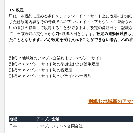
13. 改定
甲は、本規約に定める条件を、アソシエイト・サイト上に改定のお知ら
または改定内容をその時点で乙のアソシエイト・アカウントに登録され
甲の単独の裁量にて改定することができます。改定の発効日は、記載さ
て、当該通知の交付日から7日以降の日とします。
改定の発効日以後も
たこととなります。乙が改定を受け入れることができない場合、乙の唯
別紙 1: 地域毎のアマゾン企業およびアマゾン・サイト
別紙 2: アマゾン・サイト毎の準拠法および紛争規定
別紙 3: アマゾン・サイト毎の税規定
別紙 4: アマゾン・サイト毎のプライバシー規約
別紙1: 地域毎のア
地域
アマゾン企業
日本
アマゾンジャパン合同会社