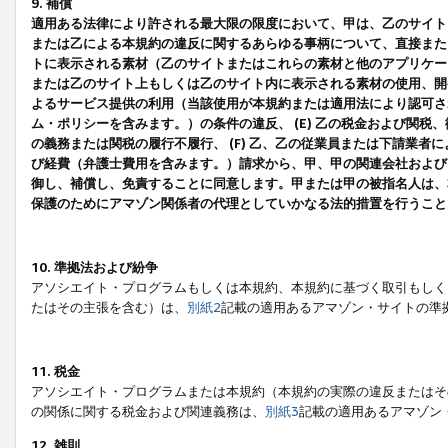
9. 補償
適用ある法律により許される最大限の限度において、甲は、乙のサイト
または乙による本規約の違反に関するあらゆる事柄について、直接または
トに表示される素材（乙のサイトまたはこれらの素材と他のアプリケーシ
または乙のサイト上もしくは乙のサイト内に表示される素材の使用、開発
よるサービス提供の利用（当該使用が本規約または適用法により認可され
ム・ポリシーを含みます。）の条件の違反、 (E) 乙の税金および関
の義務または関税の履行不履行、 (F) 乙、乙の従業員または下請業
び経費（弁護士費用を含みます。）請求から、甲、甲の関連会社および
御し、補償し、免責することに同意します。甲または甲の被指名人は、
保護のためにアマゾン関係者の代理としていかなる法的措置を行うこと
10. 準拠法および紛争
アソシエイト・プログラムもしくは本規約、本規約に基づく取引もしく
たはその主張を含む）は、
別紙2
記載の適用あるアマゾン・サイトの準
11. 税金
アソシエイト・プログラムまたは本規約（本規約の実際の違反またはそ
の関係に関する税金および関連義務は、
別紙3
記載の適用あるアマゾン
12. 雑則