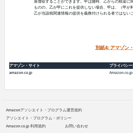
泉徴収することができます。甲は随時、乙からの税金に
ものの、乙が甲にこれを提供しない場合、甲は、（甲が
乙が当該税関連情報の提供を義務付けられる者ではない
別紙4: アマゾ
アマゾン・サイト
プライバシー
amazon.co.jp
Amazon.c
Amazonアソシエイト・プログラム運営規約
アソシエイト・プログラム・ポリシー
Amazon.co.jp 利用規約
お問い合わせ