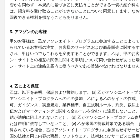
否かを問わず、本規約に基づき乙に支払うことができる一切の紹介料を
は、紹介料を受け取ることができないことについて同意し）ます。なお
回復できる権利を損なうこともありません。
3. アマゾンのお客様
甲のお客様は、乙がアソシエイト・プログラムに参加することによって
られているお客様の注文、お客様のサービスおよび商品販売に関するす
され、甲はいつでもこれらを変更することができます。乙は、甲のお客
ン・サイトとの相互の関係に関する事項について問い合わせがあった場
ン・サイト上の連絡先案内に従うべきである旨述べなければなりません
4. 乙による保証
乙は、以下を表明、保証および誓約します。 (a) 乙がアソシエイト・
アソシエイト・プログラムへの乙の参加、乙による乙のサイトの作成、
可、ガイダンス、実施規則、業界標準、自主規制ルール、判決、裁決ま
伝およびマーケティングに関する全ルールを含む）に違反しないこと、 
結が法的に阻止されないこと）、 (d) 乙がアソシエイト・プログラ
たは声明に依存していないこと、 (e) 乙が米国の制裁対象である場
科されている場合、乙はアソシエイト・プログラムに参加もせずサービス
国の法律と同じ内容の商品、ソフトウェア、技術およびサービスに適用さ