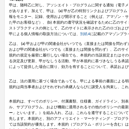
甲は、随時乙に対し、アソシエイト・プログラムに関する通知（電子メ
があります。加えて、甲は、 (a) 甲が乙の特別リンクおよびプログ
報をモニター、記録、使用および開示すること（例えば、アマゾン・サ
た甲のお客様など）、 (b) 本規約の遵守状況を確認するために乙のサイ
ストプラクティスの例として、乙のサイトに表示された乙のロゴおよび
甲による個人情報の取扱方法については、
別紙4
に記載のアマゾンプラ
乙は、 (a) 甲および甲の関連会社がいつでも（直接または間接を問わず
および甲の関連会社がいつでも（直接または間接を問わず）、乙のサイ
規約の規定を厳密に履行しない場合でも、本規約の当該規定またはその他
る決定及び更新、甲がなしうる活動、甲が本規約に基づきなしうる承認
によって提供した場合に限り、効力を有することについて、承諾および
乙は、法の運用に基づく場合であっても、甲による事前の書面による明
規約は両当事者およびそれぞれの承継人ならびに譲受人を拘束し、これ
本規約は、すべてのポリシー、付属書類、仕様書、ガイドライン、別表
ル、サブプログラム、および機能に適用されるその他のポリシーの最新
ー
」といいます。）を組み入れ、乙は、これらを遵守することについて
先します。本規約と、別のアフィリエイト・マーケティング・プログラ
ては当該契約が優先します。本規約（プログラム・ポリシーを含む）は