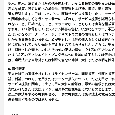
明示、黙示、法定またはその他を問わず、いかなる種類の表明または保
満足な品質、特定目的への適合性、非侵害および法、慣習、取引過程、
証を否認します。甲は、いつでも、随時サービス提供を中止し、サービ
の関連会社もしくはライセンサーのいずれも、サービス提供が継続され
れないこと、正確であること、エラーがないこともしくは有害な構成要
ずれも、 (A) 停電もしくはシステム障害を含む、いかなるエラー、不
たはいかなるデータ、イメージ、テキストその他の情報もしくはコンテ
いかなる責任も負いません。乙が甲もしくは他の個人もしくは団体から
的に定められていない保証を与えるものではありません。さらに、甲また
益、期待された売上、のれんその他の便益の損失、 (Y) 乙のアソシ
たは (Z) 乙のアソシエイト・プログラムへの参加の終了もしくは停
は、適用法により除外または制限できない補償、責任または表明を除外
8. 責任限定
甲または甲の関連会社もしくはライセンサーは、間接損害、付随的損害
益、利益、のれん、使用またはデータの損失について、たとえ甲がこれ
サービス提供に関連して生じる甲の責任の総額は、最新の請求または責
支払われたまたは支払うべき、紹介料の総額を超えないものとします。
法上の救済を求める権利を含め、一切の権利または衡平法上の救済を放
任を制限するものではありません。