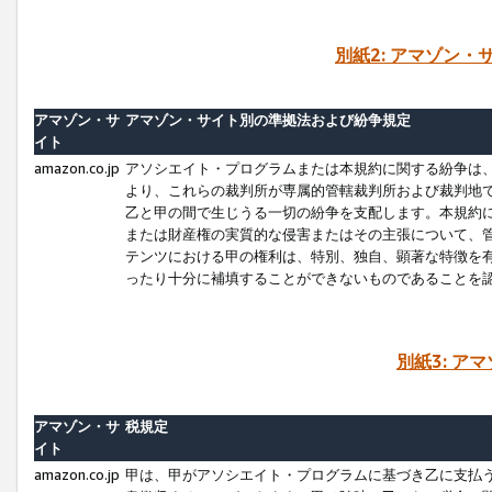
別紙2: アマゾン
アマゾン・サ
アマゾン・サイト別の準拠法および紛争規定
イト
amazon.co.jp
アソシエイト・プログラムまたは本規約に関する紛争は
より、これらの裁判所が専属的管轄裁判所および裁判地
乙と甲の間で生じうる一切の紛争を支配します。本規約
または財産権の実質的な侵害またはその主張について、
テンツにおける甲の権利は、特別、独自、顕著な特徴を
ったり十分に補填することができないものであることを
別紙3: ア
アマゾン・サ
税規定
イト
amazon.co.jp
甲は、甲がアソシエイト・プログラムに基づき乙に支払