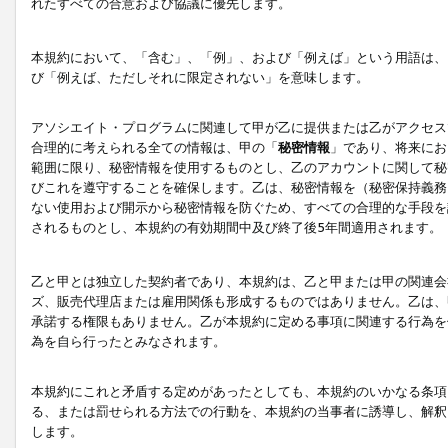
れたすべての合意および協議に優先します。
本規約において、「含む」、「例」、および「例えば」という用語は、
び「例えば、ただしそれに限定されない」を意味します。
アソシエイト・プログラムに関連して甲が乙に提供または乙がアクセス
合理的に考えられる全ての情報は、甲の「
秘密情報
」であり、将来にお
範囲に限り、秘密情報を使用するものとし、乙のアカウントに関して秘
びこれを遵守することを確保します。乙は、秘密情報を（秘密保持義務
ない使用および開示から秘密情報を防ぐため、すべての合理的な手段を
されるものとし、本規約の有効期間中及び終了後5年間適用されます。
乙と甲とは独立した契約者であり、本規約は、乙と甲または甲の関連会
ズ、販売代理店または雇用関係も形成するものではありません。乙は、
承諾する権限もありません。乙が本規約に定める事項に関連する行為を
為を自ら行ったとみなされます。
本規約にこれと矛盾する定めがあったとしても、本規約のいかなる条項
る、または罰せられる方法での行動を、本規約の当事者に誘導し、解釈
します。