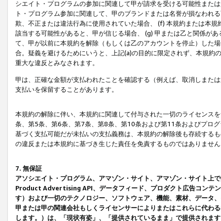
シエイト・プログラムの参加に関連して甲が請求を受ける可能性または責
ト・プログラム参加に関連して、甲のブランドまたは名誉が損なわれる可
欺、不正または違法行為に使用されていた場合、 (f) 本規約または
該当する可能性があると、甲が信じる場合、 (g) 甲または乙と関係
て、甲が以前に本規約を解除（もしくは乙のアカウントを停止）した場合
合。疑義を避けるためにいうと、上記(a)の目的に限定されず、本規約
重大な違反とみなされます。
甲は、正確な金額が支払われたことを確認する（例えば、取消しまたは
支払いを保留することがあります。
本規約の解除に伴い、本規約に関連して付与された一切のライセンスを
条、第5条、第6条、第7条、第8条、第10条および第11条およびプ
基づく支払可能だが未払いの支払義務は、本規約の解除後も存続するも
の違反または本規約に基づき生じた責任を免責するものではありません
7. 無保証
アソシエイト・プログラム、アマゾン・サイト、アマゾン・サイト上で
Product Advertising API、データフィード、プロダクト
す）および一切のテクノロジー、ソフトウェア、機能、素材、データ、
甲または甲の関連会社もしくライセンサーによりまたはこれらに代わる
します。）は、「現状有姿」、「提供されているまま」で提供されます