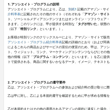
1. アソシエイト・プログラムの説明
アソシエイト・プログラムにより、乙は、
別紙1
記載のアマゾン・サイ
介料率表
に記載されたその他のサイト（それぞれを「
アマゾン・サイト
ト、ソーシャルメディアコンテンツまたはオンライン・ソフトウェア・
きます。このリンクには、甲が提供する特別な「
タグが付いた
」状態の
（以下「
特別リンク
」といいます。）。
お客様が特別リンクのクリックスルーにより、アマゾン・サイトで販売
アソシエイト・プログラム紹介料率表
記載の詳細のとおり（および同表
によるこれらの商品およびサービスの宣伝の便宜のため、甲は、アソシ
ト、ウィジェット、リンク、マーケティングコンテンツならびにその他
他の情報（以下「
プログラム・コンテンツ
」といいます。）を乙に提供
トで提供される、商品に関するいかなるデータ、イメージ、テキストも
2. アソシエイト・プログラムの遵守要件
乙は、アソシエイト・プログラムへの参加および紹介料の受け取りに際
乙は甲に対し、乙による本規約遵守を確認するために甲が求める情報を
乙が本規約またはその他の適用されるアマゾンの規約に違反した場合、