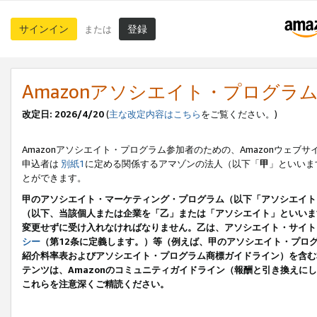
サインイン
登録
または
Amazonアソシエイト・プログラ
改定日: 2026/4/20
(
主な改定内容はこちら
をご覧ください。)
Amazonアソシエイト・プログラム参加者のための、Amazonウェブサ
申込者は
別紙1
に定める関係するアマゾンの法人（以下「
甲
」といいま
とができます。
甲のアソシエイト・マーケティング・プログラム（以下「アソシエイト
（以下、当該個人または企業を「乙」または「アソシエイト」といいま
変更せずに受け入れなければなりません。乙は、アソシエイト・サイト
シー
（第12条に定義します。）等（例えば、甲のアソシエイト・プロ
紹介料率表およびアソシエイト・プログラム商標ガイドライン）を含む本規
テンツは、Amazonのコミュニティガイドライン（報酬と引き換え
これらを注意深くご精読ください。