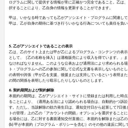
ログラムに関して提供する情報が常に正確かつ完全であること。乙は、
択することにより、乙自身の情報を更新することができます。
甲は、いかなる時であっても乙がアソシエイト・プログラムに関連して
甲は、乙が自身の期待に基づき行ういかなる行為についても責任を負い
5. 乙がアソシエイトであることの表示
乙は、乙のサイト上または甲が乙によるプログラム・コンテンツの表示ま
として、［乙の名称を挿入］は適格販売により収入を得ています。」ま
なければなりません。このような公表および適用法により求められる場
ト・プログラムへの乙の参加に関して公式な文書を表示しないものとし
の表明や誇張（甲が乙を支援、後援または支持しているという表明また
の間の関係を表明したり暗示したりしないものとします。
6. 契約期間および契約解除
本規約の期間は、乙がアソシエイト・サイトに登録または利用した時点
ることにより、（適用ある法により認められる場合は、自動的かつ訴訟
す。ただし、当該解除の効力発生日は、通知交付日から起算して7日後
トの管理」上の乙の「アカウントの閉鎖」オプションを選択することに
る場合には、乙に対する書面通知交付直後に、本規約を解除または乙のア
(b) 甲が本規約（プログラム・ポリシーを含む）のその他の違反に関し