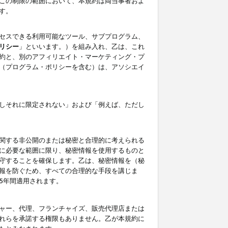
この制限の範囲において、本規約は両当事者およ
す。
セスできる利用可能なツール、サブプログラム、
リシー
」といいます。）を組み入れ、乙は、これ
約と、別のアフィリエイト・マーケティング・プ
（プログラム・ポリシーを含む）は、アソシエイ
しそれに限定されない」および「例えば、ただし
関する非公開のまたは秘密と合理的に考えられる
に必要な範囲に限り、秘密情報を使用するものと
守することを確保します。乙は、秘密情報を（秘
報を防ぐため、すべての合理的な手段を講じま
5年間適用されます。
ャー、代理、フランチャイズ、販売代理店または
れらを承諾する権限もありません。乙が本規約に