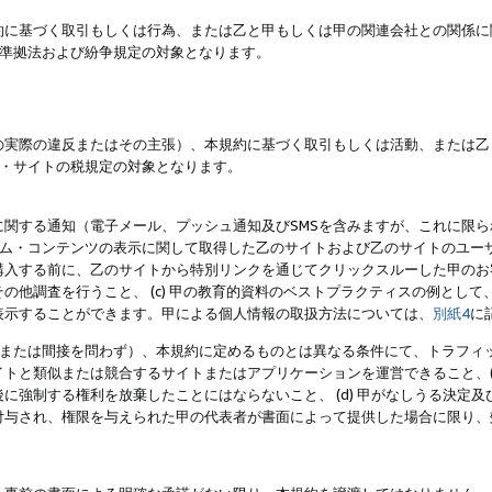
約に基づく取引もしくは行為、または乙と甲もしくは甲の関連会社との関係に
準拠法および紛争規定の対象となります。
の実際の違反またはその主張）、本規約に基づく取引もしくは活動、または乙
・サイトの税規定の対象となります。
に関する通知（電子メール、プッシュ通知及びSMSを含みますが、これに限
ログラム・コンテンツの表示に関して取得した乙のサイトおよび乙のサイトのユ
入する前に、乙のサイトから特別リンクを通じてクリックスルーした甲のお客様
の他調査を行うこと、 (c) 甲の教育的資料のベストプラクティスの例とし
表示することができます。甲による個人情報の取扱方法については、
別紙4
に
直接または間接を問わず）、本規約に定めるものとは異なる条件にて、トラフィッ
トと類似または競合するサイトまたはアプリケーションを運営できること、(
に強制する権利を放棄したことにはならないこと、 (d) 甲がなしうる決定
付与され、権限を与えられた甲の代表者が書面によって提供した場合に限り、