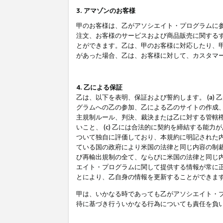
3. アマゾンのお客様
甲のお客様は、乙がアソシエイト・プログラムに
注文、お客様のサービスおよび商品販売に関する
とができます。乙は、甲のお客様に対応したり、
があった場合、乙は、お客様に対して、カスタマ
4. 乙による保証
乙は、以下を表明、保証および誓約します。 (a)
グラムへの乙の参加、乙による乙のサイトの作成
主規制ルール、判決、裁決または乙に対する管轄
いこと、 (c) 乙には合法的に契約を締結する能
ついて独自に評価しており、本規約に明記された内
ている国の政府により米国の法律と同じ内容の制裁
び再輸出規制の全て、ならびに米国の法律と同じ内
エイト・プログラムに関して提供する情報が常に
とにより、乙自身の情報を更新することができま
甲は、いかなる時であっても乙がアソシエイト・
待に基づき行ういかなる行為についても責任を負