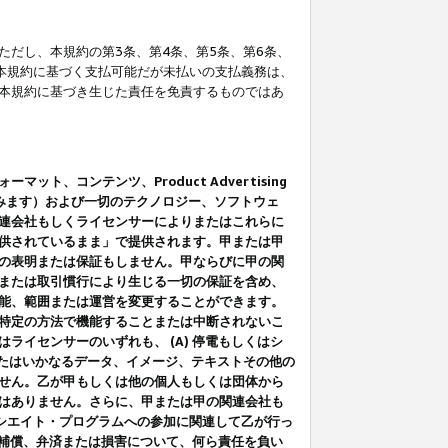
だし、本規約の第3条、第4条、第5条、第6条、
に本規約に基づく支払可能だが未払いの支払義務は、
本規約に基づき生じた責任を免責するものではあ
コンテンツ、Product Advertising
みます）および一切のテクノロジー、ソフトウェ
連会社もしくライセンサーによりまたはこれらに
供されているまま」で提供されます。甲または甲
の表明または保証もしません。甲ならびに甲の関
または取引慣行により生じる一切の保証を含め、
能、範囲または運営を変更することができます。
特定の方法で機能することまたは中断されないこ
イセンサーのいずれも、 (A) 停電もしくはシ
またはいかなるデータ、イメージ、テキストその他の
せん。乙が甲もしくは他の個人もしくは団体から
はありません。さらに、甲または甲の関連会社も
アソシエイト・プログラムへの参加に関連して乙が行っ
る補償、弁済または損害について、何ら責任を負い