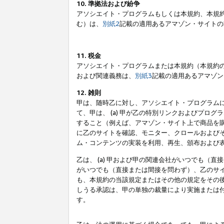
10. 準拠法および紛争
アソシエイト・プログラムもしくは本規約、本規
む）は、
別紙2
記載の適用あるアマゾン・サイトの
11. 税金
アソシエイト・プログラムまたは本規約（本規約
および関連義務は、
別紙3
記載の適用あるアマゾン
12. 雑則
甲は、随時乙に対し、アソシエイト・プログラム
て、甲は、 (a) 甲が乙の特別リンクおよびプ
すること（例えば、アマゾン・サイト上で商品を購
に乙のサイトを確認、モニター、クロールおよびそ
ム・コンテンツの実装を利用、再生、頒布および
乙は、 (a) 甲および甲の関連会社がいつでも（
がいつでも（直接または間接を問わず）、乙のサイ
も、本規約の当該規定またはその他の規定をその後
しうる承認は、甲の単独の裁量により実施または
す。