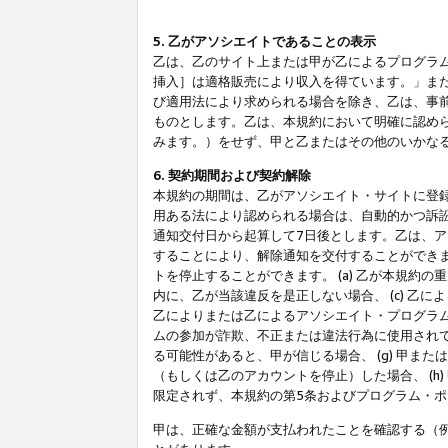
5. 乙がアソシエイトであることの表示
乙は、乙のサイト上または甲が乙によるプログラム
挿入］は適格販売により収入を得ています。」ま
び適用法により求められる場合を除き、乙は、事
ものとします。乙は、本規約において明確に認め
みます。）をせず、甲と乙またはその他のいかな
6. 契約期間および契約解除
本規約の期間は、乙がアソシエイト・サイトに登
用ある法により認められる場合は、自動的かつ訴
通知交付日から起算して7日後とします。乙は、
することにより、解除通知を交付することができ
トを停止することができます。 (a) 乙が本規約
内に、乙が当該違反を是正しない場合、 (c) 乙
乙によりまたは乙によるアソシエイト・プログラム
ムの参加が詐欺、不正または違法行為に使用されて
る可能性があると、甲が信じる場合、 (g) 甲
（もしくは乙のアカウントを停止）した場合、 (h
限定されず、本規約の第5条およびプログラム・
甲は、正確な金額が支払われたことを確認する（