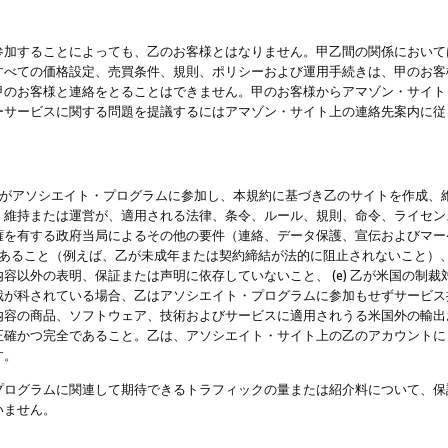
参加することによっても、乙のお客様とはなりません。甲乙間の関係において
すべての価格設定、売買条件、規則、ポリシーおよび運用手続きは、甲のお客
甲のお客様と連絡をとることはできません。甲のお客様からアマゾン・サイト
ーサービスに関する問題を提議するにはアマゾン・サイト上の連絡先案内に従
 乙がアソシエイト・プログラムに参加し、本規約に基づき乙のサイトを作成、維
、維持または運営が、適用される法律、条令、ルール、規則、命令、ライセン
権を有する政府当局によるその他の要件（連絡、データ保護、宣伝およびマー
力があること（例えば、乙が未成年または契約締結が法的に阻止されないこと）、 
容以外の表明、保証または声明に依存していないこと、 (e) 乙が米国の制
が科されている場合、乙はアソシエイト・プログラムに参加もせずサービス提供
容の商品、ソフトウェア、技術およびサービスに適用されうる米国外の輸出およ
正確かつ完全であること。乙は、アソシエイト・サイト上の乙のアカウントに
す。
プログラムに関連して期待できるトラフィックの量または紹介料について、保
いません。