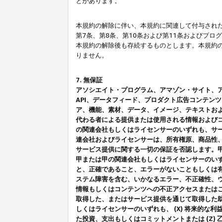
とがあります。
本規約の解除に伴い、本規約に関連して付与された
第7条、第8条、第10条および第11条およびプ
本規約の解除後も存続するものとします。本規約
りません。
7. 無保証
アソシエイト・プログラム、アマゾン・サイト、アマゾ
API、データフィード、プロダクト広告コンテン
ア、機能、素材、データ、イメージ、テキストお
代わる者による提供または使用される情報および
の関連会社もしくはライセンサーのいずれも、サ
連会社およびライセンサーは、所有権原、商品性
サービス提供に関する一切の保証を否認します。
甲または甲の関連会社もしくはライセンサーのい
と、正確であること、エラーがないこともしくは有
ステム障害を含む、いかなるエラー、不正確性、ウ
情報もしくはコンテンツへの不正アクセスまたは
取得した、またはサービス提供を通じて取得した
しくはライセンサーのいずれも、 (X) 将来的な
た投資、支出もしくはコミットメントまたは (Z