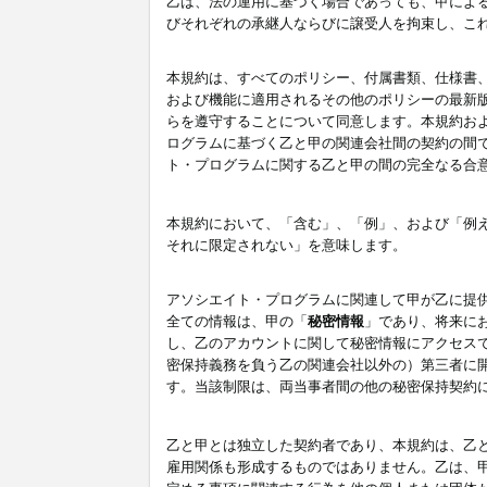
乙は、法の運用に基づく場合であっても、甲によ
びそれぞれの承継人ならびに譲受人を拘束し、こ
本規約は、すべてのポリシー、付属書類、仕様書
および機能に適用されるその他のポリシーの最新
らを遵守することについて同意します。本規約お
ログラムに基づく乙と甲の関連会社間の契約の間
ト・プログラムに関する乙と甲の間の完全なる合
本規約において、「含む」、「例」、および「例
それに限定されない」を意味します。
アソシエイト・プログラムに関連して甲が乙に提
全ての情報は、甲の「
秘密情報
」であり、将来に
し、乙のアカウントに関して秘密情報にアクセス
密保持義務を負う乙の関連会社以外の）第三者に
す。当該制限は、両当事者間の他の秘密保持契約
乙と甲とは独立した契約者であり、本規約は、乙
雇用関係も形成するものではありません。乙は、