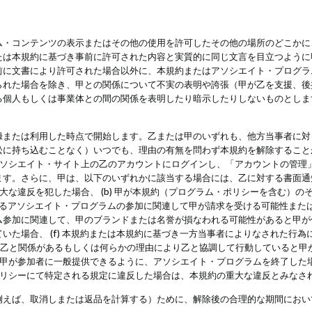
・コンテンツの表示またはその他の使用を許可したその他の場所のどこかに、
たは本規約に基づき事前に許可された内容と実質的に同じ文言を目立つように
前に文書により許可された場合以外に、本規約またはアソシエイト・プログラ
られた場合を除き、甲との関係について不実の表明や誇張（甲が乙を支援、後
る個人もしくは事業体との間の関係を表明したり暗示したりしないものとしま
録または利用した時点で開始します。乙または甲のいずれも、他方当事者に対
訟に持ち込むことなく）いつでも、理由の有無を問わず本規約を解除すること
アソシエイト・サイト上の乙のアカウントにログインし、「アカウントの管理
ます。さらに、甲は、以下のいずれかに該当する場合には、乙に対する書面通
の重大な違反を犯した場合、 (b) 甲が本規約（プログラム・ポリシーを含む）
によるアソシエイト・プログラムの参加に関連して甲が請求を受ける可能性または
参加に関連して、甲のブランドまたは名誉が損なわれる可能性があると甲が信じ
いた場合、 (f) 本規約または本規約に基づき一方当事者によりなされた行
または乙と関係があるもしくは何らかの理由により乙と協調して行動していると
) 甲が参加者に一般提供できるように、アソシエイト・プログラムを終了した
ポリシーにて特定される規定に違反した場合は、本規約の重大な違反とみなさ
例えば、取消しまたは返品を計算する）ために、解除後の合理的な期間におい