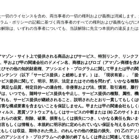
一切のライセンスを含め、両当事者の一切の権利および義務は消滅します。た
ログラム・ポリシーの記載に基づく両当事者のすべての権利および義務ならび
の解除は、いずれの当事者についても、当該解除に先立つ本規約の違反または
ン・サイト上で提供される商品およびサービス、特別リンク、リンクフォーマット、
ツ、甲および甲の関連会社のドメイン名、商標およびロゴ（アマゾン商標を含
よびその他の知的財産権、アソシエイト・プログラムに関して甲または甲の関
コンテンツ（以下「サービス提供」と総称します。）は、「現状有姿」、「提
ービス提供に関して、明示、黙示、法定またはその他を問わず、いかなる種類
、満足な品質、特定目的への適合性、非侵害および法、慣習、取引過程、履行
甲は、いつでも、随時サービス提供を中止し、サービス提供の種類、属性、機
ずれも、サービス提供が継続されること、説明されたとおり一貫してもしくは
害な構成要素を含まないことを保証しません。甲または甲の関連会社もしくはラ
ィルス、悪質ソフトウェアもしくはサービスの中断または (B) 乙のサイト
これらの改変、削除、破棄、損害もしくは損失につき、いかなる責任も負いま
助言もしくは情報も、本規約に明示的に定められていない保証を与えるもので
利益もしくは収益、期待された売上、のれんその他の便益の損失、 (Y) 乙の
) 乙のアソシエイト・プログラムへの参加の終了もしくは停止に関連して生じ