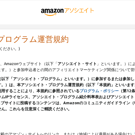
・プログラム運営規約
ください。)
、Amazonウェブサイト（以下「
アソシエイト・サイト
」といいます。）に
ます。）と参加申込者との間のアフィリエイトマーケティング関係について管
（以下「アソシエイト・プログラム」といいます。）に参加するまたは参加し
す。）は、本アソシエイト・プログラム運営規約（以下「本規約」といいます
利用することにより、本規約に参照されている
プログラム・ポリシー
（第12
ムIPライセンス、アソシエイト・プログラム紹介料率表およびアソシエイ
pのウェブサイトに投稿するコンテンツは、Amazonのコミュニティガイドライ
せん。これらを注意深くご精読ください。
載のアマゾン・サイトへのリンク、または（地域により適用がある場合は）