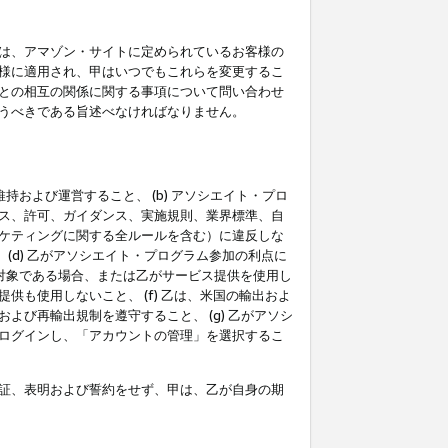
は、アマゾン・サイトに定められているお客様の
様に適用され、甲はいつでもこれらを変更するこ
との相互の関係に関する事項について問い合わせ
うべきである旨述べなければなりません。
持および運営すること、 (b) アソシエイト・プロ
ス、許可、ガイダンス、実施規則、業界標準、自
ケティングに関する全ルールを含む）に違反しな
(d) 乙がアソシエイト・プログラム参加の利点に
裁対象である場合、または乙がサービス提供を使用し
も使用しないこと、 (f) 乙は、米国の輸出およ
び再輸出規制を遵守すること、 (g) 乙がアソシ
ログインし、「アカウントの管理」を選択するこ
証、表明および誓約をせず、甲は、乙が自身の期