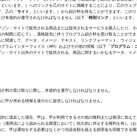
」といいます。）へのリンクを乙のサイトに掲載することにより、乙のウェブ
下、乙の「
サイト
」といいます。）から紹介料を得ることができます。このリ
よび本規約が遵守されなければなりません（以下「
特別リンク
」といいます。
マゾン・サイトで販売される商品または提供されるサービスを購入したり、そ
表の制限に応じて）、適格販売に伴うプログラム紹介料を受け取ることができ
ムに関連して、データ、イメージ、テキスト、リンクフォーマット、ウィジェ
グラムインターフェイス（API）およびその他の情報（以下「
プログラム・
ゾン・サイト以外のサイトで提供される、商品に関するいかなるデータ、イメ
紹介料の受け取りに際し、本規約を遵守しなければなりません。
めに甲が求める情報を速やかに提供しなければなりません。
規約に違反した場合、甲は、甲が利用できるその他の権利または救済に加えて
を（適用法により認められる限度において）恒久的に停止する権利を有し（お
めに、甲は通知をする必要はなくかつ当該金額を超える損害金を回復できる権