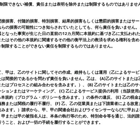
は制限できない補償、責任または表明を除外または制限するものではありませ
間接損害、付随的損害、特別損害、結果的損害もしくは懲罰的損害またはサー
れらの損害の可能性につき知らされていたとしても、何ら責任を負いません。
因となった事実が生じた日の直前の12カ月間に本規約に基づき乙に支払われ
またはその他の本規約に関連するその他の衡平法上の救済を求める権利を含め
き制限することができない責任を制限するものではありません。
て、甲は、乙のサイトに関してその作成、維持もしくは運用（乙によるサービ
は間接的であるかを問わず責任を負いません。乙は、 (A)乙のサイトまた
たはプロセスとの組み合わせを含みます。）、 (B) 乙のサイトまたは乙の
ションまたはマーケティング、 (C) 乙によるサービス提供の利用（当該使
よる本規約（プログラム・ポリシーを含みます。）の条件の違反、 (E) 乙の
務または関税の履行不履行、 (F) 乙、乙の従業員または下請業者による故
含みます。）請求から、甲、甲の関連会社およびライセンサーならびに甲およ
。甲または甲の被指名人は、本条の執行等のため、特別命令等を通じ、法的請
行うこと、および一切の手続を履行することができます。