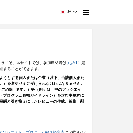
JA
ようこそ。本サイトでは、参加申込者は
別紙1
に定
理することができます。
ようとする個人または企業（以下、当該個人また
。）を変更せずに受け入れなければなりません。
条に定義します。）等（例えば、甲のアソシエイ
ト・プログラム商標ガイドライン）を含む本規約に
ン（報酬と引き換えにしたレビューの作成、編集、削
アソシエイト・プログラム紹介料率表
に記載された