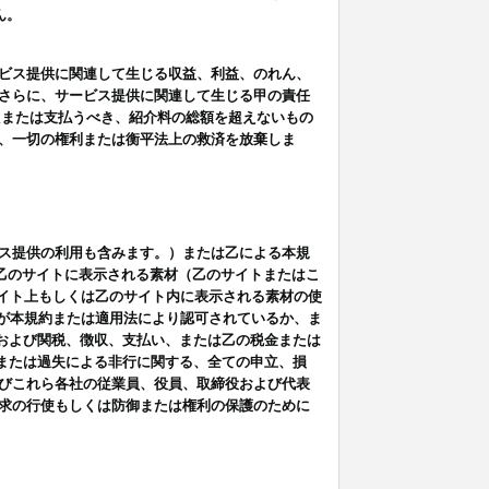
ん。
ビス提供に関連して生じる収益、利益、のれん、
さらに、サービス提供に関連して生じる甲の責任
たまたは支払うべき、紹介料の総額を超えないもの
、一切の権利または衡平法上の救済を放棄しま
ス提供の利用も含みます。）または乙による本規
は乙のサイトに表示される素材（乙のサイトまたはこ
サイト上もしくは乙のサイト内に表示される素材の使
用が本規約または適用法により認可されているか、ま
税金および関税、徴収、支払い、または乙の税金または
意または過失による非行に関する、全ての申立、損
びこれら各社の従業員、役員、取締役および代表
求の行使もしくは防御または権利の保護のために