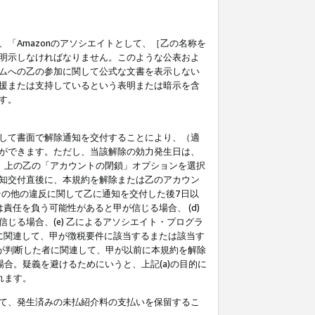
「Amazonのアソシエイトとして、［乙の名称を
明示しなければなりません。このような公表およ
ムへの乙の参加に関して公式な文書を表示しない
援または支持しているという表明または暗示を含
す。
して書面で解除通知を交付することにより、（適
ができます。ただし、当該解除の効力発生日は、
」上の乙の「アカウントの閉鎖」オプションを選択
知交付直後に、本規約を解除または乙のアカウン
のその他の違反に関して乙に通知を交付した後7日以
責任を負う可能性があると甲が信じる場合、 (d)
る場合、(e) 乙によるアソシエイト・プログラ
為に関連して、甲が徴税要件に該当するまたは該当す
甲が判断した者に関連して、甲が以前に本規約を解除
場合。疑義を避けるためにいうと、上記(a)の目的に
れます。
て、発生済みの未払紹介料の支払いを保留するこ