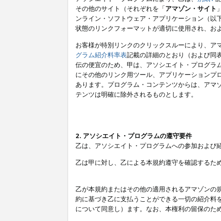
その他のサイト（それぞれを「
アマゾン・サイト
ンライン・ソフトウェア・アプリケーション（以
状態のリンクフォーマットが適切に使用され、お
お客様が特別リンクのクリックスルーにより、ア
グラム紹介料率表
記載の詳細のとおり（および同
伝の便宜のため、甲は、アソシエイト・プログラ
にその他のリンク用ツール、アプリケーションプロ
あります。プログラム・コンテンツからは、アマ
テンツは明確に除外されるものとします。
2. アソシエイト・プログラムの遵守要件
乙は、アソシエイト・プログラムへの参加および
乙は甲に対し、乙による本規約遵守を確認するた
乙が本規約またはその他の適用されるアマゾンの
約に基づき乙に支払うことができる一切の紹介料
について同意し）ます。なお、本権利の留保のた