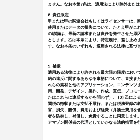
ません。なお本第7条は、適用法により除外また
8. 責任限定
甲または甲の関連会社もしくはライセンサーは、
使用またはデータの損失について、たとえ甲がこ
の総額は、最新の請求または責任を発生させた原
とします。乙は本条により、特定履行、差し止め
す。なお本条のいずれも、適用される法律に基づ
9. 補償
適用ある法律により許される最大限の限度におい
約の違反に関するあらゆる事柄について、直接また
れらの素材と他のアプリケーション、コンテンツま
用、開発、デザイン、製作、作成、宣伝、プロモー
たはこれらに違反するかを問わず）、 (D) 乙に
関税の徴収または支払不履行、または税務登録の義
害、損失、賠償、費用および経費（弁護士費用を
者を防御し、補償し、免責することに同意します
アマゾン関係者の代理としていかなる法的措置を