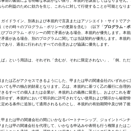
る事前の書面による明確な承諾がない限り、本規約を譲渡してはなりません。
れらの利益のために効力を生じ、これらに対して行使することが可能となりま
、ガイドライン、別表および本規約で言及またはアソシエイト・サイトでアク
版（その時々のプログラム・ポリシーの更新を含む）（以下「
プログラム・ポ
よびプログラム・ポリシーの間で矛盾がある場合、本規約が優先します。本規
で矛盾がある場合、別のプログラムに関しては当該契約が優先します。本規約
意であり、過去に行われたすべての合意および協議に優先します。
えば」という用語は、それぞれ「含むが、それに限定されない」、「例、ただ
供または乙がアクセスできるようにした、甲または甲の関連会社のいずれかに
おいても甲の独占的財産となります。乙は、本規約に基づく乙の履行に合理的
できるすべての個人または企業が、本規約上の義務に留意し、およびこれを遵
開示せず、本規約において明示的に許可されてない使用および開示から秘密情
に定める条件に追加して適用されるものとし、本規約の有効期間中及び終了後
と甲または甲の関連会社の間にいかなるパートナーシップ、ジョイントベンチ
甲または甲の関連会社を代理して、いかなる申込みや表明も行う権限またはこ