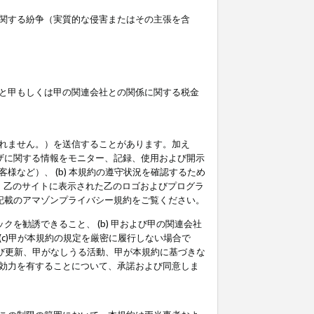
関する紛争（実質的な侵害またはその主張を含
と甲もしくは甲の関連会社との関係に関する税金
られません。）を送信することがあります。加え
ーザに関する情報をモニター、記録、使用および開示
など）、 (b) 本規約の遵守状況を確認するため
て、乙のサイトに表示された乙のロゴおよびプログラ
記載のアマゾンプライバシー規約をご覧ください。
クを勧誘できること、 (b) 甲および甲の関連会社
c)甲が本規約の規定を厳密に履行しない場合で
及び更新、甲がなしうる活動、甲が本規約に基づきな
効力を有することについて、承諾および同意しま