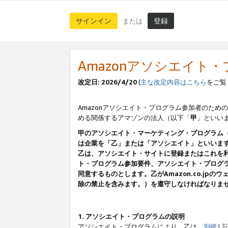
サインイン
登録
または
Amazonアソシエイト
改定日: 2026/4/20
(
主な改定内容はこちら
をご覧
Amazonアソシエイト・プログラム参加者のための
める関係するアマゾンの法人（以下「
甲
」といい
甲のアソシエイト・マーケティング・プログラム
は企業を「乙」または「アソシエイト」といいま
乙は、アソシエイト・サイトに登録またはこれを
ト・プログラム参加要件、アソシエイト・プログラ
同意するものとします。乙がAmazon.co.j
除の禁止を含みます。）を遵守しなければなりま
1. アソシエイト・プログラムの説明
アソシエイト・プログラムにより、乙は、
別紙1
記