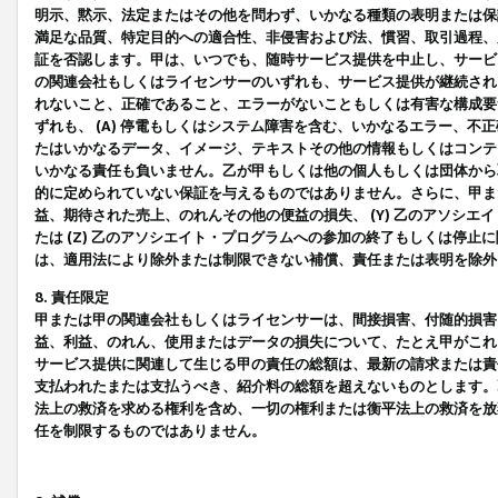
明示、黙示、法定またはその他を問わず、いかなる種類の表明または保
満足な品質、特定目的への適合性、非侵害および法、慣習、取引過程、
証を否認します。甲は、いつでも、随時サービス提供を中止し、サービ
の関連会社もしくはライセンサーのいずれも、サービス提供が継続され
れないこと、正確であること、エラーがないこともしくは有害な構成要
ずれも、 (A) 停電もしくはシステム障害を含む、いかなるエラー、不
たはいかなるデータ、イメージ、テキストその他の情報もしくはコンテ
いかなる責任も負いません。乙が甲もしくは他の個人もしくは団体から
的に定められていない保証を与えるものではありません。さらに、甲また
益、期待された売上、のれんその他の便益の損失、 (Y) 乙のアソシ
たは (Z) 乙のアソシエイト・プログラムへの参加の終了もしくは停
は、適用法により除外または制限できない補償、責任または表明を除外
8. 責任限定
甲または甲の関連会社もしくはライセンサーは、間接損害、付随的損害
益、利益、のれん、使用またはデータの損失について、たとえ甲がこれ
サービス提供に関連して生じる甲の責任の総額は、最新の請求または責
支払われたまたは支払うべき、紹介料の総額を超えないものとします。
法上の救済を求める権利を含め、一切の権利または衡平法上の救済を放
任を制限するものではありません。