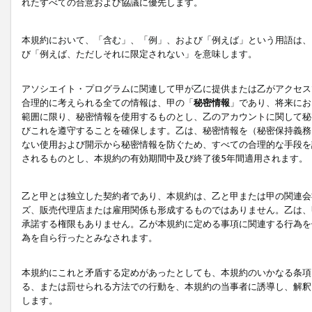
れたすべての合意および協議に優先します。
本規約において、「含む」、「例」、および「例えば」という用語は、
び「例えば、ただしそれに限定されない」を意味します。
アソシエイト・プログラムに関連して甲が乙に提供または乙がアクセス
合理的に考えられる全ての情報は、甲の「
秘密情報
」であり、将来にお
範囲に限り、秘密情報を使用するものとし、乙のアカウントに関して秘
びこれを遵守することを確保します。乙は、秘密情報を（秘密保持義務
ない使用および開示から秘密情報を防ぐため、すべての合理的な手段を
されるものとし、本規約の有効期間中及び終了後5年間適用されます。
乙と甲とは独立した契約者であり、本規約は、乙と甲または甲の関連会
ズ、販売代理店または雇用関係も形成するものではありません。乙は、
承諾する権限もありません。乙が本規約に定める事項に関連する行為を
為を自ら行ったとみなされます。
本規約にこれと矛盾する定めがあったとしても、本規約のいかなる条項
る、または罰せられる方法での行動を、本規約の当事者に誘導し、解釈
します。