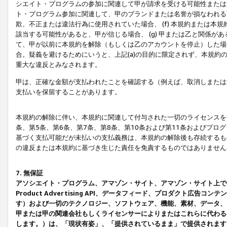
シエイト・プログラムの参加に関連して甲が請求を受ける可能性または責
ト・プログラム参加に関連して、甲のブランドまたは名誉が損なわれる可
欺、不正または違法行為に使用されていた場合、 (f) 本規約または
該当する可能性があると、甲が信じる場合、 (g) 甲または乙と関係
て、甲が以前に本規約を解除（もしくは乙のアカウントを停止）した場合
合。疑義を避けるためにいうと、上記(a)の目的に限定されず、本規約
重大な違反とみなされます。
甲は、正確な金額が支払われたことを確認する（例えば、取消しまたは
支払いを保留することがあります。
本規約の解除に伴い、本規約に関連して付与された一切のライセンスを
条、第5条、第6条、第7条、第8条、第10条および第11条およびプ
基づく支払可能だが未払いの支払義務は、本規約の解除後も存続するも
の違反または本規約に基づき生じた責任を免責するものではありません
7. 無保証
アソシエイト・プログラム、アマゾン・サイト、アマゾン・サイト上で
Product Advertising API、データフィード、プロダクト
す）および一切のテクノロジー、ソフトウェア、機能、素材、データ、
甲または甲の関連会社もしくライセンサーによりまたはこれらに代わる
します。）は、「現状有姿」、「提供されているまま」で提供されます