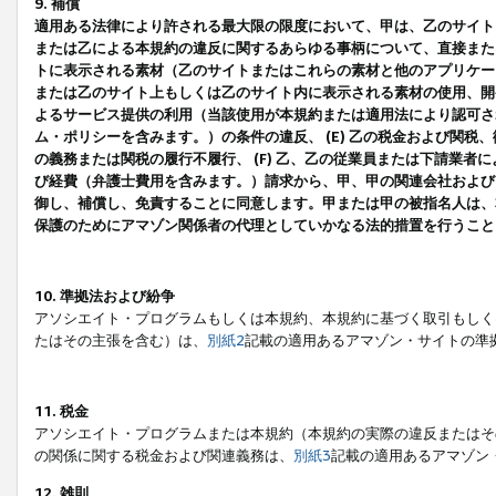
9. 補償
適用ある法律により許される最大限の限度において、甲は、乙のサイト
または乙による本規約の違反に関するあらゆる事柄について、直接または
トに表示される素材（乙のサイトまたはこれらの素材と他のアプリケーシ
または乙のサイト上もしくは乙のサイト内に表示される素材の使用、開発
よるサービス提供の利用（当該使用が本規約または適用法により認可され
ム・ポリシーを含みます。）の条件の違反、 (E) 乙の税金および関
の義務または関税の履行不履行、 (F) 乙、乙の従業員または下請業
び経費（弁護士費用を含みます。）請求から、甲、甲の関連会社および
御し、補償し、免責することに同意します。甲または甲の被指名人は、
保護のためにアマゾン関係者の代理としていかなる法的措置を行うこと
10. 準拠法および紛争
アソシエイト・プログラムもしくは本規約、本規約に基づく取引もしく
たはその主張を含む）は、
別紙2
記載の適用あるアマゾン・サイトの準
11. 税金
アソシエイト・プログラムまたは本規約（本規約の実際の違反またはそ
の関係に関する税金および関連義務は、
別紙3
記載の適用あるアマゾン
12. 雑則