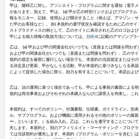
甲は、随時乙に対し、アソシエイト・プログラムに関する通知（電子メ
があります。加えて、甲は、 (a) 甲が乙の特別リンクおよびプログ
報をモニター、記録、使用および開示すること（例えば、アマゾン・サ
た甲のお客様など）、 (b) 本規約の遵守状況を確認するために乙のサイ
ストプラクティスの例として、乙のサイトに表示された乙のロゴおよび
甲による個人情報の取扱方法については、
別紙4
に記載のアマゾンプラ
乙は、 (a) 甲および甲の関連会社がいつでも（直接または間接を問わず
および甲の関連会社がいつでも（直接または間接を問わず）、乙のサイ
規約の規定を厳密に履行しない場合でも、本規約の当該規定またはその他
る決定及び更新、甲がなしうる活動、甲が本規約に基づきなしうる承認
によって提供した場合に限り、効力を有することについて、承諾および
乙は、法の運用に基づく場合であっても、甲による事前の書面による明
規約は両当事者およびそれぞれの承継人ならびに譲受人を拘束し、これ
本規約は、すべてのポリシー、付属書類、仕様書、ガイドライン、別表
ル、サブプログラム、および機能に適用されるその他のポリシーの最新
ー
」といいます。）を組み入れ、乙は、これらを遵守することについて
先します。本規約と、別のアフィリエイト・マーケティング・プログラ
ては当該契約が優先します。本規約（プログラム・ポリシーを含む）は