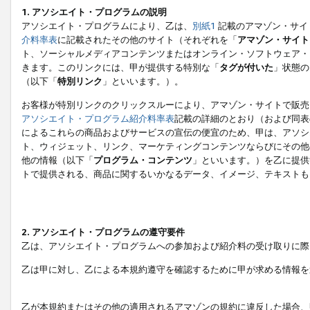
1. アソシエイト・プログラムの説明
アソシエイト・プログラムにより、乙は、
別紙1
記載のアマゾン・サイ
介料率表
に記載されたその他のサイト（それぞれを「
アマゾン・サイト
ト、ソーシャルメディアコンテンツまたはオンライン・ソフトウェア・
きます。このリンクには、甲が提供する特別な「
タグが付いた
」状態の
（以下「
特別リンク
」といいます。）。
お客様が特別リンクのクリックスルーにより、アマゾン・サイトで販売
アソシエイト・プログラム紹介料率表
記載の詳細のとおり（および同表
によるこれらの商品およびサービスの宣伝の便宜のため、甲は、アソシ
ト、ウィジェット、リンク、マーケティングコンテンツならびにその他
他の情報（以下「
プログラム・コンテンツ
」といいます。）を乙に提供
トで提供される、商品に関するいかなるデータ、イメージ、テキストも
2. アソシエイト・プログラムの遵守要件
乙は、アソシエイト・プログラムへの参加および紹介料の受け取りに際
乙は甲に対し、乙による本規約遵守を確認するために甲が求める情報を
乙が本規約またはその他の適用されるアマゾンの規約に違反した場合、