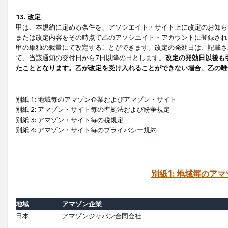
13. 改定
甲は、本規約に定める条件を、アソシエイト・サイト上に改定のお知ら
または改定内容をその時点で乙のアソシエイト・アカウントに登録され
甲の単独の裁量にて改定することができます。改定の発効日は、記載さ
て、当該通知の交付日から7日以降の日とします。
改定の発効日以後も
たこととなります。乙が改定を受け入れることができない場合、乙の唯
別紙 1: 地域毎のアマゾン企業およびアマゾン・サイト
別紙 2: アマゾン・サイト毎の準拠法および紛争規定
別紙 3: アマゾン・サイト毎の税規定
別紙 4: アマゾン・サイト毎のプライバシー規約
別紙1: 地域毎のア
地域
アマゾン企業
日本
アマゾンジャパン合同会社