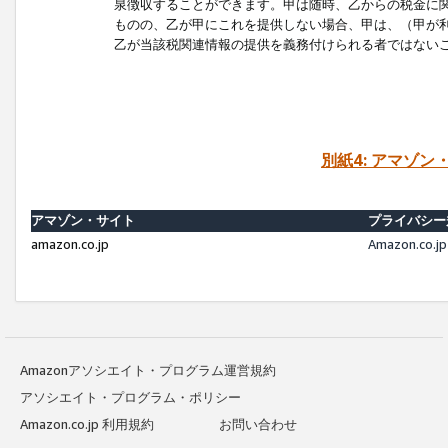
泉徴収することができます。甲は随時、乙からの税金に
ものの、乙が甲にこれを提供しない場合、甲は、（甲が
乙が当該税関連情報の提供を義務付けられる者ではない
別紙4: アマゾ
アマゾン・サイト
プライバシー
amazon.co.jp
Amazon.c
Amazonアソシエイト・プログラム運営規約
アソシエイト・プログラム・ポリシー
Amazon.co.jp 利用規約
お問い合わせ