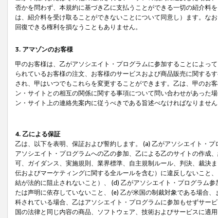
否かを問わず、本規約に基づき乙に支払うことができる一切の紹介料を
は、紹介料を受け取ることができないことについて同意し）ます。なお
回復できる権利を損なうこともありません。
3. アマゾンのお客様
甲のお客様は、乙がアソシエイト・プログラムに参加することによって
られているお客様の注文、お客様のサービスおよび商品販売に関するす
され、甲はいつでもこれらを変更することができます。乙は、甲のお客
ン・サイトとの相互の関係に関する事項について問い合わせがあった場
ン・サイト上の連絡先案内に従うべきである旨述べなければなりません
4. 乙による保証
乙は、以下を表明、保証および誓約します。 (a) 乙がアソシエイト・
アソシエイト・プログラムへの乙の参加、乙による乙のサイトの作成、
可、ガイダンス、実施規則、業界標準、自主規制ルール、判決、裁決ま
伝およびマーケティングに関する全ルールを含む）に違反しないこと、 
結が法的に阻止されないこと）、 (d) 乙がアソシエイト・プログラ
たは声明に依存していないこと、 (e) 乙が米国の制裁対象である場
科されている場合、乙はアソシエイト・プログラムに参加もせずサービス
国の法律と同じ内容の商品、ソフトウェア、技術およびサービスに適用さ