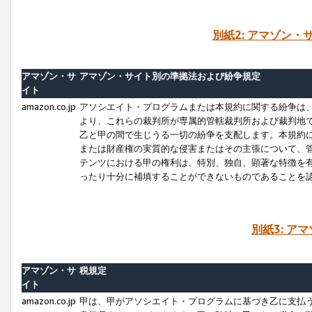
別紙2: アマゾン
アマゾン・サ
アマゾン・サイト別の準拠法および紛争規定
イト
amazon.co.jp
アソシエイト・プログラムまたは本規約に関する紛争は
より、これらの裁判所が専属的管轄裁判所および裁判地
乙と甲の間で生じうる一切の紛争を支配します。本規約
または財産権の実質的な侵害またはその主張について、
テンツにおける甲の権利は、特別、独自、顕著な特徴を
ったり十分に補填することができないものであることを
別紙3: ア
アマゾン・サ
税規定
イト
amazon.co.jp
甲は、甲がアソシエイト・プログラムに基づき乙に支払