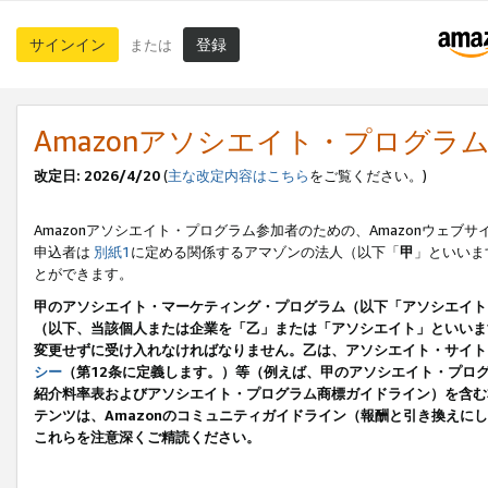
サインイン
登録
または
Amazonアソシエイト・プログラ
改定日: 2026/4/20
(
主な改定内容はこちら
をご覧ください。)
Amazonアソシエイト・プログラム参加者のための、Amazonウェブサ
申込者は
別紙1
に定める関係するアマゾンの法人（以下「
甲
」といいま
とができます。
甲のアソシエイト・マーケティング・プログラム（以下「アソシエイト
（以下、当該個人または企業を「乙」または「アソシエイト」といいま
変更せずに受け入れなければなりません。乙は、アソシエイト・サイト
シー
（第12条に定義します。）等（例えば、甲のアソシエイト・プロ
紹介料率表およびアソシエイト・プログラム商標ガイドライン）を含む本規
テンツは、Amazonのコミュニティガイドライン（報酬と引き換え
これらを注意深くご精読ください。