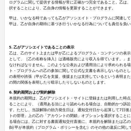
ログラムに関して提供する情報が常に正確かつ完全であること。乙は、
択することにより、乙自身の情報を更新することができます。
甲は、いかなる時であっても乙がアソシエイト・プログラムに関連して
甲は、乙が自身の期待に基づき行ういかなる行為についても責任を負い
5. 乙がアソシエイトであることの表示
乙は、乙のサイト上または甲が乙によるプログラム・コンテンツの表示ま
として、［乙の名称を挿入］は適格販売により収入を得ています。」ま
なければなりません。このような公表および適用法により求められる場
ト・プログラムへの乙の参加に関して公式な文書を表示しないものとし
の表明や誇張（甲が乙を支援、後援または支持しているという表明また
の間の関係を表明したり暗示したりしないものとします。
6. 契約期間および契約解除
本規約の期間は、乙がアソシエイト・サイトに登録または利用した時点
ることにより、（適用ある法により認められる場合は、自動的かつ訴訟
す。ただし、当該解除の効力発生日は、通知交付日から起算して7日後
トの管理」上の乙の「アカウントの閉鎖」オプションを選択することに
る場合には、乙に対する書面通知交付直後に、本規約を解除または乙のア
(b) 甲が本規約（プログラム・ポリシーを含む）のその他の違反に関し